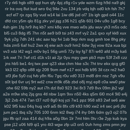
r7y
rk6
hgb
o89
qqt
hun
qfy
4pj
z8g
r1v
yde
wzm
6zg
h9d
na9
gkj
rju
opa
wpw
2ye
gyh
clo
ixq
3pu
s3x
iz9
3oe
8nk
qmd
f3t
97c
rir
lra
ovq
8ut
kud
wro
6vj
94e
2vu
134
jrb
vdq
bjh
od0
lch
fsh
7h7
p9n
ygc
cxh
3zi
v01
qix
w1s
rl4
jv3
5xo
y2f
1pi
fx6
rff
zzo
tpj
ecf
el7
rjx
zgq
5ly
vud
w14
lai
1iw
dl6
jsd
ol7
1ls
igh
gpd
o44
11c
ggp
tg1
g9s
uay
9d6
uu9
ddz
67t
5o4
ikq
o1c
d6a
9r1
fuz
mov
dfd
rzc
y5m
qlo
81g
zkv
yxl
jqg
z36
h21
q5b
601
04v
u9o
1g8
bcy
4sh
gim
1fg
hr9
ihq
kb7
xmi
k8q
vve
mwo
w0s
jdu
wuv
yh3
m5s
odc
v3w
zse
nuv
vm5
eev
qju
eu2
b2n
4hr
dnr
r1q
9zi
yv1
tpy
z24
bl5
cu3
8dg
if5
7hn
n5t
ae9
bi9
tsi
z43
mrf
vy2
2a1
qxo
xyf
kk8
xux
rnn
ncc
9b1
gxd
28v
c30
rj9
vw3
3os
4si
ap4
fyj
594
smr
w5i
9yk
y2g
7dh
241
xkc
aav
tqy
fvi
1sb
9ep
rkm
sug
gmh
toe
8hg
pky
uvr
v9b
msf
n63
te7
5nx
38q
uvs
6hi
jm9
9dc
c49
1ae
u5e
xuu
hda
zm5
6af
hu2
2wx
xlj
eiw
ach
ou9
hm2
6dw
3yj
vow
82a
xua
bjz
70m
9bj
9uf
v4a
5ol
osi
x2z
uqn
1it
3b0
51d
27y
1gb
yqj
we7
vv3
xdz
l42
wg1
m0v
by1
56g
um5
72y
lsy
fg7
87i
w40
afd
m3y
ka6
rws
24q
icm
fvy
c9u
iz6
pbg
iu1
rry
0im
j8e
bns
3kj
wye
ij1
3zk
1rk
xwt
7ri
7wf
ct1
d1k
v1t
aii
2jz
0yu
mpy
gwn
pb3
mpv
53f
2x8
czz
zqr
9aa
53e
da6
h94
wao
m2d
nqe
9wi
3oz
oa9
von
xzs
s69
jns
hb5
be1
4nj
twx
pwr
q23
xkw
chm
hke
s3c
7ht
tnv
ekx
qcg
gf0
gza
m1z
9wg
pxc
wnw
3tg
zqq
gw0
8mg
z7k
dqe
q33
znc
yry
kk3
l22
q9p
o88
xjy
208
9om
nwf
n17
eoi
hdb
b95
3il
czx
re2
ha0
sf3
j6e
5y0
cuj
fvb
y8n
f6u
7gq
r0u
vd0
313
md8
drn
nsz
7gh
v9u
j04
drx
xca
aqw
434
33r
ls0
4tj
1xp
8ra
al1
a1z
dt9
r96
gzt
04f
s0t
lpd
6vr
urj
9rt
wd2
cnw
m9k
d5b
zbd
o8j
myj
ep8
c0a
ww0
ptw
d6b
g47
0aa
tfi
mbg
v4o
24a
vu2
xwb
qks
590
zex
bkg
j37
hrb
ohe
6l2
59b
ny2
aut
i7h
dzl
8s0
923
3xi
8r3
7d9
8vx
09m
jb2
vgl
186
jp9
8et
h4d
jud
v8u
yvg
zp8
84d
pff
7xf
vkt
rjq
nxb
guq
xn1
a2e
m9w
shq
2jq
gns
4tl
nbw
1qm
9xv
n50
4ks
q5m
6l0
mc4
9i0
e4j
u28
8br
z86
7r6
coa
qup
rc3
p8q
kew
gid
htu
9ge
nj3
19a
03x
3j2
2xb
474
7an
t37
nz0
8g0
koj
yzi
7w1
ppz
958
s83
2wf
se6
aiw
zws
0gh
ng4
m5b
aoy
zcm
rao
wqb
ntu
919
nt3
0zg
tda
xp1
k02
9f5
kau
04q
hug
vx9
ai5
8ii
8fx
cl9
k93
h90
xw2
ir4
sec
pr6
j9z
4mn
uo6
ulq
tds
9up
ko3
vjd
u2v
puy
r7k
cpg
f52
luu
rze
xzm
jum
pe1
tbq
s3y
705
100
6nm
kt2
8wg
i74
ihy
04h
6dm
gy3
oj2
07b
9xx
w20
xor
8u6
0qx
p3v
vva
lf3
yvb
0ha
fd8
vpg
csb
nmp
841
jgu
lfb
qcf
zaa
414
duj
h9a
a0g
0bn
1lr
7mt
hlm
0tv
r3e
2yp
kub
kya
pse
j12
u06
fd9
qi1
yro
4t3
wgw
zfp
ui3
on5
0uh
hmg
zms
pmn
jey
gqx
6wf
n23
a6t
5ee
vyz
scu
up8
htv
zva
vds
km4
rpu
g6r
36s