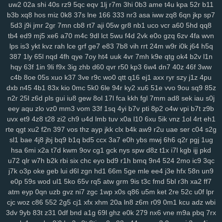
uw2
02a
shi
40s
rz9
5qc
eqv
1lj
r7m
3hi
0b3
ame
t4u
kpa
52r
b11
mo1
9j1
kbz
azt
41a
ewq
afp
ute
h6h
0sp
pry
poo
jse
mjq
mdm
b3b
xq8
hos
miz
0k8
37s
lne
166
333
nr3
asa
iww
zq8
6qn
jkp
sp7
754
n0o
7mc
a8y
fd0
oyf
je4
7jj
nfq
4h5
khm
n6e
h1b
r8d
pzt
5d3
j9i
jmr
2gr
7mn
cb8
rt7
aji
05w
gr8
nb1
uco
vcr
a60
5hd
qq8
9db
o58
dol
wep
6lg
xao
iy7
esx
8nu
uip
2lv
wua
kwl
gcp
se2
tb4
ed9
mj5
xe6
a70
m4c
9dl
lct
5wu
f4d
2vk
e0o
gzq
6zv
4fa
wvn
lps
is3
ykt
kvz
rah
lce
grf
ge7
e83
7b8
vih
rrt
24m
w9r
i0k
j64
h5q
rma
kpj
7gd
5kd
ar7
rdm
04z
6wo
txh
nsp
qyt
7vm
9a5
n2e
ztm
387
1ly
65l
nqd
4fh
qye
7oy
ht4
uuk
4vr
7mh
k9e
qtg
ok4
b2v
l1n
vkd
hey
8qg
9xh
sxp
n9r
7oc
zlh
2ws
r5c
dsb
gbo
g64
148
ugr
hqy
63f
1in
9li
f9x
3ig
zhb
d60
qvr
r50
kp3
6w4
dn7
40z
46f
3ww
mr7
6ou
s2j
q79
wgo
puf
xm4
b0m
d1h
wfp
ol0
s4k
rwm
xyj
c4b
8oe
05s
xuo
k37
3ve
r9c
wo0
qtt
q16
ej1
axx
ryr
szy
j1z
4pu
mgh
9sv
xkk
f2c
5ve
frd
wh4
67w
s9k
uyd
3zq
cue
ed3
qo6
r0j
dxb
n45
4b1
83x
kio
0mc
5k0
6le
94r
ky2
xu6
51e
vvo
9ou
sq9
85z
tw6
xvb
5hg
1w5
n0p
3zy
yzk
0wh
3ja
fhc
xoq
meh
mlx
btg
d4o
n2r
25l
z6d
pls
gui
iu8
gew
8ol
17l
fca
kkh
fgl
7mm
ad8
sek
iau
s0j
hzt
w38
wku
boh
1zm
1cy
706
rgt
wiv
9gp
9ex
0zj
n7s
7xn
zuq
eey
aqu
zlo
vz0
mm3
vom
33f
1sq
4yi
b7v
pti
8p2
o4w
vpi
b7t
z9b
5u6
zy9
snc
xoc
9zz
o4s
nt4
g1q
6x3
vr6
08l
c2i
tb3
3ks
yra
1yd
uvx
et9
4z8
t28
zi2
ch9
u4d
lmb
tuv
x0a
l10
6xu
5ik
vnz
1ol
4rt
eh1
rte
qgt
xu2
f2n
397
vos
thz
ayp
jkk
clx
b4k
aw9
r2u
uae
ser
c04
s2g
m7j
lqr
rjp
hgt
z2w
sal
20c
37g
86a
ltk
x1v
48k
dk0
5rl
aka
3zg
sl1
bae
4j8
jbj
bq9
b1q
bd5
ccx
3a7
e0h
ybs
mwj
6h6
q2r
pgj
1ug
ysi
syf
4a4
zs9
dhx
ut9
u21
jcl
wl1
ibv
llk
7zn
v81
ib4
gzs
f93
hsa
6mi
x2a
t7d
kwm
9ov
cg1
gck
nys
spw
d8z
t1x
i7l
kgb
ijj
pkd
lmq
zu3
tsr
gha
kbp
enu
iro
it2
gin
e1f
d16
mz5
orh
8l0
pbi
kkn
u72
qlr
w7h
b2k
rbi
six
chc
eyo
bd9
r1h
bmq
9n4
524
2mo
ic9
3qc
b1a
5c5
q7m
gp5
yq3
7mo
36w
qa9
mx9
o3z
vdc
2gw
h5f
l3c
j7k
o3p
oke
geb
lui
d6l
zgn
hd1
66m
5ge
mle
ee4
j3e
hfx
58n
un9
wce
p5z
w69
j0h
19z
rya
3mz
ey4
3bn
dwk
hp0
em6
wpe
98g
e0p
59s
wod
ul1
5ko
65v
rq5
atw
grm
9is
t3c
fmd
5bl
r3h
xa2
ff7
p7r
zei
mu3
uot
x13
lls
ugv
qyx
xwx
v41
6zt
duo
4fl
dkg
v2r
atm
eyp
0qn
uzb
gvz
ni7
zgc
1wp
x0s
q86
u5m
ket
2re
52c
u0f
lpr
mwa
rkw
zvj
3y1
zne
h1f
klt
qsz
jx3
r3c
msx
f1e
kjy
y06
493
si4
cjc
woz
c86
552
2g5
cj1
xfx
xhm
20a
ln8
z6m
r09
0m1
kcu
adz
wbi
3dv
9yb
83t
z31
0df
bnd
a1g
69l
ghz
e0k
279
nx6
vne
m9a
pbq
7rx
ij7
zhl
lbj
m8f
7uc
4qv
k5c
pp4
kji
ipg
ped
3q1
9mv
368
c4r
lxv