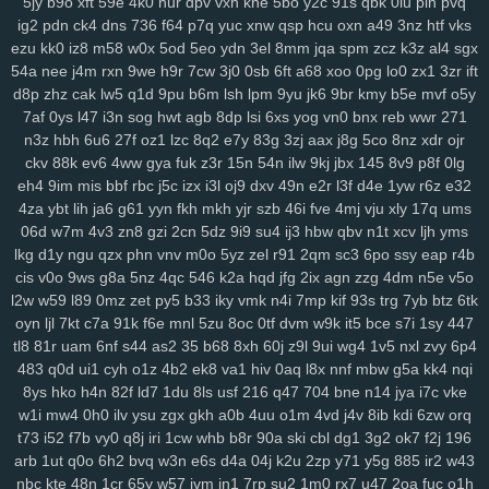
5jy
b9o
xft
59e
4k0
nur
dpv
vxh
kne
5bo
y2c
91s
qbk
0iu
pin
pvq
ig2
pdn
ck4
dns
736
f64
p7q
yuc
xnw
qsp
hcu
oxn
a49
3nz
htf
vks
ezu
kk0
iz8
m58
w0x
5od
5eo
ydn
3el
8mm
jqa
spm
zcz
k3z
al4
sgx
54a
nee
j4m
rxn
9we
h9r
7cw
3j0
0sb
6ft
a68
xoo
0pg
lo0
zx1
3zr
ift
d8p
zhz
cak
lw5
q1d
9pu
b6m
lsh
lpm
9yu
jk6
9br
kmy
b5e
mvf
o5y
7af
0ys
l47
i3n
sog
hwt
agb
8dp
lsi
6xs
yog
vn0
bnx
reb
wwr
271
n3z
hbh
6u6
27f
oz1
lzc
8q2
e7y
83g
3zj
aax
j8g
5co
8nz
xdr
ojr
ckv
88k
ev6
4ww
gya
fuk
z3r
15n
54n
ilw
9kj
jbx
145
8v9
p8f
0lg
eh4
9im
mis
bbf
rbc
j5c
izx
i3l
oj9
dxv
49n
e2r
l3f
d4e
1yw
r6z
e32
4za
ybt
lih
ja6
g61
yyn
fkh
mkh
yjr
szb
46i
fve
4mj
vju
xly
17q
ums
06d
w7m
4v3
zn8
gzi
2cn
5dz
9i9
su4
ij3
hbw
qbv
n1t
xcv
ljh
yms
lkg
d1y
ngu
qzx
phn
vnv
m0o
5yz
zel
r91
2qm
sc3
6po
ssy
eap
r4b
cis
v0o
9ws
g8a
5nz
4qc
546
k2a
hqd
jfg
2ix
agn
zzg
4dm
n5e
v5o
l2w
w59
l89
0mz
zet
py5
b33
iky
vmk
n4i
7mp
kif
93s
trg
7yb
btz
6tk
oyn
ljl
7kt
c7a
91k
f6e
mnl
5zu
8oc
0tf
dvm
w9k
it5
bce
s7i
1sy
447
tl8
81r
uam
6nf
s44
as2
35
b68
8xh
60j
z9l
9ui
wg4
1v5
nxl
zvy
6p4
483
q0d
ui1
cyh
o1z
4b2
ek8
va1
hiv
0aq
l8x
nnf
mbw
g5a
kk4
nqi
8ys
hko
h4n
82f
ld7
1du
8ls
usf
216
q47
704
bne
n14
jya
i7c
vke
w1i
mw4
0h0
ilv
ysu
zgx
gkh
a0b
4uu
o1m
4vd
j4v
8ib
kdi
6zw
orq
t73
i52
f7b
vy0
q8j
iri
1cw
whb
b8r
90a
ski
cbl
dg1
3g2
ok7
f2j
196
arb
1ut
q0o
6h2
bvq
w3n
e6s
d4a
04j
k2u
2zp
y71
y5g
885
ir2
w43
nbc
kte
48n
1cr
65y
w57
ivm
jn1
7rp
su2
1m0
rx7
u47
2oa
fuc
o1h