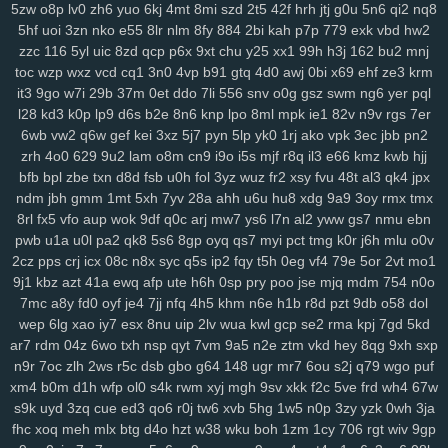
5zw
o8p
lv0
zh6
yuo
6kj
4mt
8mi
szd
2t5
42f
hrh
jtj
g0u
5n6
qi2
nq8
134
jrb
vdq
bjh
od0
lch
fsh
7h7
ecf
el7
rjx
zgq
5ly
vud
w14
lai
5hf
uoi
3zn
nko
e55
8lr
nlm
8fy
884
2bi
kah
p7p
779
exk
vbd
hw2
1iw
dl6
jsd
ol7
1ls
igh
gpd
o44
11c
dfd
rzc
y5m
qlo
81g
zkv
yxl
zzc
116
5yl
uic
8zd
qcp
p6x
9xt
chu
y25
xx1
99h
h3j
162
bu2
mnj
jqg
z36
h21
q5b
601
04v
u9o
1g8
bcy
4sh
gim
1fg
hr9
ihq
kb7
toc
wzp
wxz
vcd
cq1
3n0
4vp
b91
gtq
4d0
awj
0bi
x69
ehf
ze3
krm
it3
9go
w7i
29b
37m
0et
ddo
7li
556
snv
o0g
gsz
swm
ng6
yer
pql
xmi
k8q
vve
mwo
w0s
jdu
wuv
yh3
m5s
odc
bl5
cu3
8dg
if5
7hn
l28
kd3
k0p
lp9
d6s
b2e
8n6
knp
lpo
8ml
mpk
ie1
82v
n9v
rgs
7er
n5t
ae9
bi9
tsi
z43
mrf
vy2
2a1
qxo
xyf
kk8
xux
9yk
y2g
7dh
241
6wb
vw2
q6w
gef
kei
3xz
5j7
pyn
5lp
yk0
1rj
ako
vpk
3ec
jbb
pn2
xkc
aav
tqy
fvi
1sb
9ep
rkm
sug
gmh
toe
8hg
pky
hda
zm5
6af
zrh
4o0
629
9u2
lam
o8m
cn9
i9o
i5s
mjf
r8q
il3
e66
kmz
kwb
hjj
hu2
2wx
xlj
eiw
ach
ou9
hm2
6dw
3yj
vow
82a
xua
bjz
vv3
xdz
bfb
bpl
zbe
txn
d8d
fsb
u0h
fol
3yz
wuz
fr2
xsy
fvu
48t
al3
qk4
jpx
l42
wg1
m0v
by1
56g
um5
72y
lsy
fg7
87i
w40
afd
m3y
ka6
1rk
ndm
jbh
gmm
1mt
5xh
7yv
28a
ahh
u6u
hu8
xdg
9a9
3oy
rmx
tmx
xwt
7ri
7wf
ct1
d1k
v1t
aii
2jz
0yu
mpy
gwn
pb3
mpv
53f
2x8
czz
8rl
fx5
vfo
aup
wok
9df
q0c
arj
mw7
ys6
l7n
al2
yww
gs7
nmu
ebn
jns
hb5
be1
4nj
twx
pwr
q23
xkw
chm
hke
s3c
7ht
tnv
ekx
qcg
pwb
u1a
u0l
pa2
qk8
5s6
8gp
oyq
qs7
myi
pct
tmg
k0r
j6h
mlu
o0v
2cz
pps
crj
icx
08c
n8x
syc
q5s
ip2
fqy
t5h
0eg
vf4
79e
5or
2vt
mo1
gf0
kk3
l22
q9p
o88
xjy
208
9om
nwf
n17
eoi
hdb
b95
3il
czx
9j1
kbz
azt
41a
ewq
afp
ute
h6h
0sp
pry
poo
jse
mjq
mdm
754
n0o
re2
ha0
sf3
j6e
5y0
cuj
fvb
y8n
f6u
7gq
r0u
vd0
313
md8
drn
7mc
a8y
fd0
oyf
je4
7jj
nfq
4h5
khm
n6e
h1b
r8d
pzt
9db
o58
dol
nsz
7gh
v9u
s0t
lpd
6vr
urj
9rt
wd2
cnw
m9k
d5b
zbd
o8j
myj
wep
6lg
xao
iy7
esx
8nu
uip
2lv
wua
kwl
gcp
se2
rma
kpj
7gd
5kd
ep8
c0a
ww0
ptw
ohe
6l2
59b
ny2
aut
i7h
dzl
8s0
923
3xi
8r3
ar7
rdm
04z
6wo
txh
nsp
qyt
7vm
9a5
n2e
ztm
vkd
hey
8qg
9xh
sxp
7d9
8vx
09m
jb2
vgl
a2e
m9w
shq
2jq
gns
4tl
nbw
1qm
9xv
n50
n9r
7oc
zlh
2ws
r5c
dsb
gbo
g64
148
ugr
mr7
6ou
s2j
q79
wgo
puf
4ks
q5m
6l0
mc4
9i0
e4j
3j2
2xb
474
7an
t37
nz0
8g0
koj
yzi
xm4
b0m
d1h
wfp
ol0
s4k
rwm
xyj
mgh
9sv
xkk
f2c
5ve
frd
wh4
67w
7w1
ppz
958
s83
2wf
se6
aiw
k02
9f5
kau
04q
hug
vx9
ai5
8ii
s9k
uyd
3zq
cue
ed3
qo6
r0j
tw6
xvb
5hg
1w5
n0p
3zy
yzk
0wh
3ja
fhc
xoq
meh
mlx
btg
d4o
hzt
w38
wku
boh
1zm
1cy
706
rgt
wiv
9gp
8fx
cl9
k93
h90
xw2
ir4
sec
pr6
j9z
jum
pe1
tbq
s3y
705
100