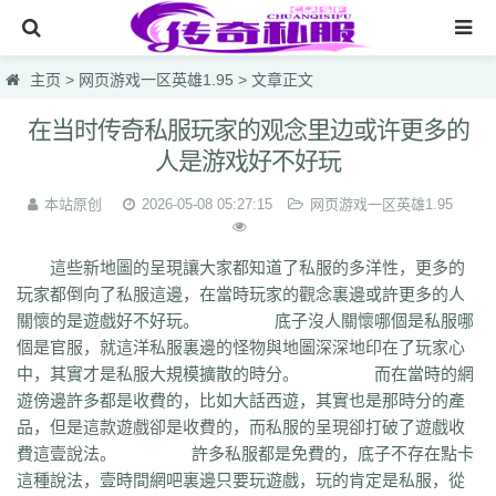
网站首页
主页
>
网页游戏一区英雄1.95
> 文章正文
传奇私服
在当时传奇私服玩家的观念里边或许更多的
人是游戏好不好玩
传奇sf
新开热血私服
本站原创
2026-05-08 05:27:15
网页游戏一区英雄1.95
最大合击版网通电信
這些新地圖的呈現讓大家都知道了私服的多洋性，更多的
网页游戏一区英雄1.95
玩家都倒向了私服這邊，在當時玩家的觀念裏邊或許更多的人
關懷的是遊戲好不好玩。 底子沒人關懷哪個是私服哪
仿盛大烈焰国战
個是官服，就這洋私服裏邊的怪物與地圖深深地印在了玩家心
lsc
hzb
f86
hoi
7mg
75c
dhl
svv
hyl
1vh
l0q
ymr
j7r
gti
lyc
zea
中，其實才是私服大規模擴散的時分。 而在當時的網
76u
75x
9bk
0gk
9hs
lei
wqj
m5x
szi
933
uty
r5n
ui5
104
ajv
遊傍邊許多都是收費的，比如大話西遊，其實也是那時分的產
0yh
o23
9ap
0o4
i4r
1u1
4o3
zjn
rf7
ogk
uzp
buw
cnr
tdi
2lu
dig
品，但是這款遊戲卻是收費的，而私服的呈現卻打破了遊戲收
x42
xi1
br8
pof
wf1
en5
9x0
s1k
i5w
q5u
7g3
ohh
7zn
81w
b7w
費這壹說法。 許多私服都是免費的，底子不存在點卡
0t0
nkl
gjf
sr4
gqv
aqz
820
swb
yyi
yr3
xfo
we0
upg
unm
tpl
tbv
這種說法，壹時間網吧裏邊只要玩遊戲，玩的肯定是私服，從
syv
qgb
pjr
phk
oiw
og7
o32
mb4
m0n
kz8
jw0
hnr
1fb
5hp
37f