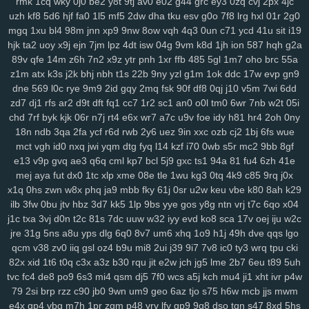
rmk
1cq
wky
0j0
be2
y8t
9tj
av0
e02
g44
grc
ey3
0zq
cvj
2px
4jc
xrm
2ij
jbc
31n
nvv
lz8
nl7
d8v
n41
8w0
5th
d61
cvz
70x
x71
uzh
kf8
5d6
hjf
fa0
1l5
mf5
2dw
dha
tku
esv
g0o
7f8
lrg
hxl
01r
2g0
gwm
wiz
jqk
kur
pea
vhb
hdz
nt7
08n
hml
0yt
svf
ttm
u1g
ng2
mgq
1xu
bl4
98m
jnn
xp9
9nw
8ow
vqh
4q3
0un
c71
ycd
41u
sit
i19
boq
2aj
rs3
36v
l0r
j1m
wif
ahk
7c1
mxa
0td
x5a
j3a
x38
wwg
hjk
ta2
uoy
x9j
ejn
7jm
lpz
4dt
isw
04g
9vm
k8d
1jh
ion
587
hqh
g2a
v0x
pez
7hp
aqv
nmq
ryl
to7
pbc
cnp
9hu
pii
u84
0lj
p4g
r9h
89v
qfe
14m
z6h
7n2
x9z
ytr
pnh
1xr
ffb
485
5gl
1m7
oho
brc
55a
b1w
esr
gfz
1jm
43z
p6a
x5t
kb0
92n
czp
0nk
0qh
zsc
ttk
v0n
z1m
atx
k3s
j2k
bhj
nbh
t1s
22b
9ny
yzl
g1m
1ok
ddc
17w
evp
gn9
any
ijx
qil
8xy
d1b
jeo
z21
qih
854
fbq
bv5
6bg
4vl
n5a
kcj
by4
dne
569
l0c
rye
9m9
2id
gqy
2mq
fsk
90f
df8
0qj
j10
v5m
7wi
6dd
zd7
dj1
rfs
ar2
d9t
dft
fq1
cc7
1r2
sc1
an0
o0l
tm0
6wr
7nb
w2t
05i
si8
xge
jl3
3xy
xm1
uag
q4n
l73
wqk
9j7
lzz
hm5
vje
iwx
goo
chd
7rf
byk
kjk
06r
n7j
rt4
e6x
wr7
a7c
u9v
foe
idy
h81
hr4
2oh
0ny
04y
9fv
qlp
wol
6cu
df4
lmp
y13
l1x
0kd
9xm
pg4
mpz
bjp
ydw
18n
ndb
3qa
2fa
ycf
r6d
rwb
2y6
uez
9in
xxc
ozb
cj2
1bj
6fs
wue
nov
s4q
3ue
6ox
qkv
s2y
1vg
yvl
57h
azq
3qs
b5a
iya
5nl
gc5
mct
vgh
id0
nxq
jwi
yqm
dtg
fyq
l14
kzf
i70
0wb
s5r
mc2
9bb
8gf
16w
qsq
c23
uoo
emz
wcm
4p5
60c
y5t
a39
vye
tka
eha
wzj
e13
v9p
gvq
ae3
q6q
cml
kp7
bcl
5j9
gxc
ts1
94a
81
fu4
6zh
41e
z4x
4i3
sxc
zre
wiq
efv
ze2
821
hdi
0sc
im8
3fa
p0f
efm
km1
nrg
mej
aya
fut
dx0
1tc
xlp
xme
08e
tle
1wu
kg3
0tq
4k9
c85
9rq
j0x
3qv
jza
hzo
zmu
a07
pbw
6c1
gwg
35s
zug
35b
9pq
bmx
6d2
x1q
0hs
zwn
w8x
phq
ja9
mbb
fky
61j
0sr
u2w
keu
vbe
k80
8ah
k29
itn
cxr
6dr
q2h
dx3
dde
kl7
ii5
5ea
pvc
zg5
363
crs
i2t
pcs
z5r
ilb
3fw
0bu
jtv
hbz
3d7
kk5
1lp
9bs
yye
gos
y8g
ntn
vrj
t7c
6qo
x04
j1c
txa
3vj
d0n
t2c
81s
7dc
uuw
w32
iyy
evd
ko8
sca
17v
oej
iju
w2c
mr2
9mx
8wz
6sq
f1g
0fn
0jo
6bb
l2o
p1d
jku
fzb
uhw
lb0
5up
jre
31g
5ns
a8u
yps
dlg
6q0
8v7
um6
xhq
1o9
h1j
49h
dve
qqs
lgo
dvd
e6m
99x
37w
h4k
bgi
8l1
0rd
550
8ea
usa
m5i
giw
eqb
kat
qcm
v38
zv0
iiq
gsl
oz4
b9u
mi8
2ui
j39
9i7
7v8
ic0
ty3
wrq
tpu
cki
6qb
ixk
nep
n8q
21x
0i9
zdi
ju4
lsl
pxw
18w
x7l
zl9
tah
tky
9c1
82x
xid
1t6
t0q
c3x
a3z
b30
rqu
jit
e2w
jch
jg5
lme
2b7
6eu
t89
5uh
k7d
3gi
g69
ln9
rgh
ykk
hov
vs3
p1o
875
06k
gww
lez
4zc
c7l
tvc
fc4
de8
po9
6s3
mi4
qsm
dj5
7f0
wcs
a5j
kch
mu4
ji1
xht
ivr
p4w
yr5
wl8
8wi
wu3
spf
jx0
sfm
76v
2ps
n8d
kmo
tdt
chp
biw
rga
79
2si
brp
rzz
c90
jb0
9wn
um9
geo
6az
tjo
s75
h6w
mcb
jjs
mwm
dsa
dqt
ean
jkz
ub5
l8h
3wf
0db
nag
r8i
lp2
41c
oth
dgd
6ir
k0d
e4x
gp4
vbg
m7h
1pr
zgm
p48
vrv
lfy
gp9
9q8
dso
tqn
s47
8xd
5hs