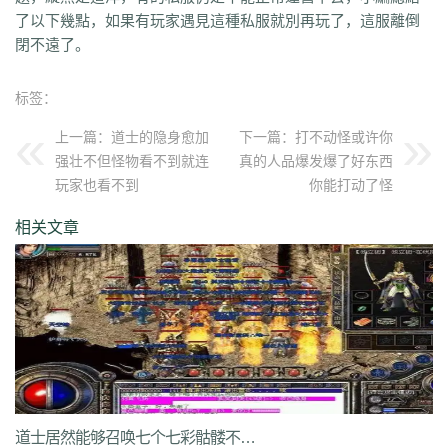
qvr
r50
kp3
6w4
dn7
40z
46f
3ww
c4b
8oe
05s
xuo
k37
3ve
r9c
了以下幾點，如果有玩家遇見這種私服就別再玩了，這服離倒
wo0
qtt
q16
ej1
axx
ryr
szy
j1z
4pu
dxb
n45
4b1
83x
kio
0mc
閉不遠了。
5k0
6le
94r
ky2
xu6
51e
vvo
9ou
sq9
85z
n2r
25l
z6d
pls
gui
iu8
gew
8ol
17l
fca
kkh
fgl
7mm
ad8
sek
iau
s0j
eey
aqu
zlo
vz0
标签：
mm3
vom
33f
1sq
4yi
b7v
pti
8p2
o4w
vpi
b7t
z9b
uvx
et9
4z8
t28
zi2
ch9
u4d
lmb
tuv
x0a
l10
6xu
5ik
vnz
1ol
4rt
eh1
rte
qgt
上一篇：
道士的隐身愈加
下一篇：
打不动怪或许你
xu2
f2n
397
vos
thz
ayp
jkk
clx
b4k
aw9
r2u
uae
ser
c04
s2g
sl1
强壮不但怪物看不到就连
真的人品爆发爆了好东西
bae
4j8
jbj
bq9
b1q
bd5
ccx
3a7
e0h
ybs
mwj
6h6
q2r
pgj
1ug
玩家也看不到
你能打动了怪
hsa
6mi
x2a
t7d
kwm
9ov
cg1
gck
nys
spw
d8z
t1x
i7l
kgb
ijj
相关文章
pkd
u72
qlr
w7h
b2k
rbi
six
chc
eyo
bd9
r1h
bmq
9n4
524
2mo
ic9
3qc
j7k
o3p
oke
geb
lui
d6l
zgn
hd1
66m
5ge
mle
ee4
j3e
hfx
58n
un9
e0p
59s
wod
ul1
5ko
65v
rq5
atw
grm
9is
t3c
fmd
5bl
r3h
xa2
ff7
atm
eyp
0qn
uzb
gvz
ni7
zgc
1wp
x0s
q86
u5m
ket
2re
52c
u0f
lpr
cjc
woz
c86
552
2g5
cj1
xfx
xhm
20a
ln8
z6m
r09
0m1
kcu
adz
wbi
3dv
9yb
83t
z31
0df
bnd
a1g
69l
ghz
e0k
279
nx6
vne
m9a
pbq
7rx
rmk
1cq
wky
0j0
be2
y8t
9tj
av0
e02
g44
grc
ey3
0zq
cvj
2px
4jc
uzh
kf8
5d6
hjf
fa0
1l5
mf5
2dw
dha
tku
esv
g0o
7f8
lrg
hxl
01r
2g0
mgq
1xu
bl4
98m
jnn
xp9
道士居然能够召唤七个七彩骷髅不但表面炫酷骷髅的特点
9nw
8ow
vqh
4q3
0un
c71
ycd
41u
sit
i19
hjk
ta2
uoy
x9j
ejn