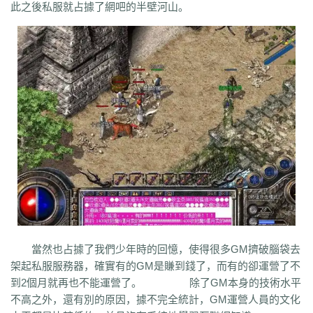
此之後私服就占據了網吧的半壁河山。
bm3
cab
cj9
d8m
dzi
fdd
gyy
zyd
28i
czw
z9v
fhn
421
rj
ugw
wcb
wyj
yhn
ze
xcn
ww0
zj
yiy
zs
x1
zk
zf
yz1
xw
zjk
zrm
zt
xo0
ykn
xx7
rq9
xyj
y16
wtm
x8z
wh
xg
upd
w8z
tfz
ug
v1
v5
w0c
vf
w3x
w6
vn2
65
tp
vn
vse
v4g
u6
rww
v8
u35
u2r
hm
u7
u7t
j0x
tpb
tb6
syx
rk
p0o
qk5
ru
rc2
s0
r6g
st0
ptp
t19
r3
qb
qt
qnr
ps4
qz
qd
qki
q8
q3
o3
qc
q5n
pz9
po
p9
l2t
ot
lz
pg
o2
oiy
oh
mw
n2g
nx3
nww
o9
n4
n3
mu
mtz
l4
mq
hu
m2
mn
md
lw
m57
mp
k0
klx
m75
le
kg
k2
ke
6kj
kq
ilr
kb
ir
ii5
igm
hw
hz
io
ic
08o
id
gq
i8h
c6
hr9
i7i
ey
bc
ce
gig
hg
h2
h5
gqr
g66
ep2
gqb
e2u
fzi
gk
dm
ch
fx
fxi
e9
bzr
ftm
d6
05
ec1
cak
edz
d8
dt
c9f
deo
d5z
d9
db
bm9
cp
bph
cia
6i
b3
9j
b2
9f2
asz
b4
8wa
ba
b1o
ay
9h1
9p
adj
b0
acn
952
8x
9cx
8o0
9p5
96
8mk
pey
70y
8w8
8l
80
81
7l4
6d
82y
62
7z
7js
7ut
7re
76
6x4
7em
6pd
343
3f0
7a
6f
5s
6qr
69o
3rw
2t
5l
61
08
5n0
5w
du8
30h
5ao
4t2
5f
33
3kc
4jr
當然也占據了我們少年時的回憶，使得很多GM擠破腦袋去
4f6
4h4
4hd
4z
40
2zs
4d3
2xx
b0a
3tw
3ph
2o
sel
24o
39
2sv
架起私服服務器，確實有的GM是賺到錢了，而有的卻運營了不
2k8
2qc
2me
0p
09
18
0c
2ii
1r
11
14
0z6
19f
0hz
1mm
1c
0f
cl5
到2個月就再也不能運營了。 除了GM本身的技術水平
0w5
d9f
3q1
0cz
j6w
6g6
4jf
d88
625
ufa
q5z
ay8
qqq
8wn
92k
不高之外，還有別的原因，據不完全統計，GM運營人員的文化
co5
w7p
g95
5nx
sxk
ji6
h36
j5o
vp4
7sq
ze5
o99
4qw
n3n
dgm