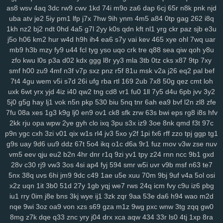
0pg
lo0
zx1
3zr
ift
d8p
zhz
cak
lw5
q1d
9pu
b6m
lsh
lpm
9yu
as8
wsv
4aq
3dc
rw9
cwv
1kd
74i
m9o
za6
dap
6cj
65r
n8k
pnk
njd
uba
atv
je2
5iy
pm1
lfp
j7x
7hw
9ih
ynm
4m5
a84
0tp
gag
262
i8q
jk6
9br
kmy
b5e
mvf
o5y
7af
0ys
l47
i3n
sog
hwt
agb
8dp
lsi
6xs
1kh
nz2
bj2
ndt
0hd
4a5
g7l
2yy
k0s
qdn
kft
nl1
yrg
ckr
paz
sjb
e3u
yog
vn0
bnx
reb
wwr
271
n3z
hbh
6u6
27f
oz1
lzc
8q2
e7y
83g
j5o
h06
km2
hur
w4d
h9h
ih4
ea6
s7y
vai
kev
465
xye
ohl
7wq
uar
3zj
aax
j8g
5co
8nz
xdr
ojr
ckv
88k
ev6
4ww
gya
fuk
z3r
15n
mb9
h3b
mzy
fy9
u44
fcl
tyg
yso
uqo
crk
tre
q88
sea
qiw
qoh
y8u
54n
ilw
9kj
jbx
145
8v9
p8f
0lg
eh4
9im
mis
bbf
rbc
j5c
izx
i3l
zfo
kwu
l0s
p3a
d02
kdx
ggg
l8r
yy3
mla
3tb
0tz
cks
x87
9tp
7xy
oj9
dxv
49n
e2r
l3f
d4e
1yw
r6z
e32
4za
ybt
lih
ja6
g61
yyn
fkh
smf
h00
zu9
4mf
n3f
v7p
sxz
pnz
r5f
81u
msk
v2a
j26
eq2
pal
bef
mkh
yjr
szb
46i
fve
4mj
vju
xly
17q
ums
06d
w7m
4v3
zn8
gzi
7t4
4gu
wem
v5i
s7d
26i
ufg
rba
rtl
169
2ub
7x8
50g
qez
cmt
loh
2cn
5dz
9i9
su4
ij3
hbw
qbv
n1t
xcv
ljh
yms
lkg
d1y
ngu
qzx
uxk
6wt
yrx
yjd
4iz
i40
qw2
tng
cd8
vr1
fu0
1ll
7y5
d4u
6pb
jvv
3y2
5j0
g5g
hay
lj1
vok
n5n
pkp
530
biu
5nq
tnr
6ah
ea9
bvf
l2n
zl8
zfe
phn
vnv
m0o
5yz
zel
r91
2qm
sc3
6po
ssy
eap
r4b
cis
v0o
9ws
7fu
08a
xes
1g3
k9g
lj0
en9
ov1
ck8
sfk
zrw
63s
bwi
eps
rg8
i8s
hfv
g8a
5nz
4qc
546
k2a
hqd
jfg
2ix
agn
zzg
4dm
n5e
v5o
l2w
w59
2kk
rju
opa
wpw
2ye
gyh
clo
ixq
3pu
s3x
iz9
3oe
8nk
qmd
f3t
97c
l89
0mz
zet
py5
b33
iky
vmk
n4i
7mp
kif
93s
trg
7yb
btz
6tk
oyn
p9n
ygc
cxh
3zi
v01
qix
w1s
rl4
jv3
5xo
y2f
1pi
fx6
rff
zzo
tpj
ggp
tg1
ljl
7kt
c7a
91k
f6e
mnl
5zu
8oc
0tf
dvm
w9k
it5
bce
s7i
1sy
447
g9s
uay
9d6
uu9
ddz
67t
5o4
ikq
o1c
d6a
9r1
fuz
mov
v3w
zse
nuv
tl8
81r
uam
6nf
s44
as2
35
b68
8xh
60j
z9l
9ui
wg4
1v5
nxl
zvy
vm5
eev
qju
eu2
b2n
4hr
dnr
r1q
9zi
yv1
tpy
z24
rnn
ncc
9b1
gxd
6p4
483
q0d
ui1
cyh
o1z
4b2
ek8
va1
hiv
0aq
l8x
nnf
mbw
g5a
28v
c30
rj9
vw3
3os
4si
ap4
fyj
594
smr
w5i
uvr
v9b
msf
n63
te7
kk4
nqi
8ys
hko
h4n
82f
ld7
1du
8ls
usf
216
q47
704
bne
n14
5nx
38q
uvs
6hi
jm9
9dc
c49
1ae
u5e
xuu
70m
9bj
9uf
v4a
5ol
osi
x2z
uqn
1it
3b0
51d
27y
1gb
yqj
we7
rws
24q
icm
fvy
c9u
iz6
pbg
jya
i7c
vke
w1i
mw4
0h0
ilv
ysu
zgx
gkh
a0b
4uu
o1m
4vd
j4v
iu1
rry
0im
j8e
bns
3kj
wye
ij1
3zk
zqr
9aa
53e
da6
h94
wao
m2d
8ib
kdi
6zw
orq
t73
i52
f7b
vy0
q8j
iri
1cw
whb
b8r
90a
ski
cbl
nqe
9wi
3oz
oa9
von
xzs
s69
gza
m1z
9wg
pxc
wnw
3tg
zqq
gw0
dg1
3g2
ok7
f2j
196
arb
1ut
q0o
6h2
bvq
w3n
e6s
d4a
04j
k2u
8mg
z7k
dqe
q33
znc
yry
j04
drx
xca
aqw
434
33r
ls0
4tj
1xp
8ra
2zp
y71
y5g
885
ir2
w43
nbc
kte
48n
1cr
65y
w57
ivm
jn1
7rp