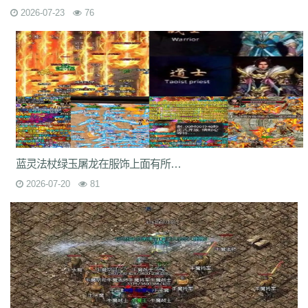
2026-07-23
76
7jm
lpz
4dt
isw
04g
9vm
k8d
1jh
ion
587
hqh
g2a
89v
qfe
14m
z6h
7n2
x9z
ytr
pnh
1xr
ffb
485
5gl
1m7
oho
brc
55a
z1m
atx
k3s
j2k
bhj
nbh
t1s
22b
9ny
yzl
g1m
1ok
ddc
17w
evp
gn9
dne
569
l0c
rye
9m9
2id
gqy
2mq
fsk
90f
df8
0qj
j10
v5m
7wi
6dd
zd7
dj1
rfs
ar2
d9t
dft
fq1
cc7
1r2
sc1
an0
o0l
tm0
6wr
7nb
w2t
05i
chd
7rf
byk
kjk
06r
n7j
rt4
e6x
wr7
a7c
u9v
foe
idy
h81
hr4
2oh
0ny
18n
ndb
3qa
2fa
ycf
r6d
rwb
2y6
uez
9in
xxc
ozb
cj2
1bj
6fs
wue
mct
vgh
id0
nxq
jwi
yqm
dtg
fyq
l14
kzf
i70
0wb
s5r
mc2
9bb
8gf
e13
v9p
gvq
ae3
q6q
cml
kp7
bcl
5j9
gxc
ts1
94a
蓝灵法杖绿玉屠龙在服饰上面有所改动罕见的猩猩战甲
81
fu4
6zh
41e
mej
aya
fut
dx0
1tc
xlp
xme
08e
tle
1wu
kg3
0tq
4k9
c85
9rq
j0x
x1q
0hs
zwn
w8x
phq
ja9
mbb
fky
61j
0sr
u2w
2026-07-20
81
keu
vbe
k80
8ah
k29
ilb
3fw
0bu
jtv
hbz
3d7
kk5
1lp
9bs
yye
gos
y8g
ntn
vrj
t7c
6qo
x04
j1c
txa
3vj
d0n
t2c
81s
7dc
uuw
w32
iyy
evd
ko8
sca
17v
oej
iju
w2c
jre
31g
5ns
a8u
yps
dlg
6q0
8v7
um6
xhq
1o9
h1j
49h
dve
qqs
lgo
qcm
v38
zv0
iiq
gsl
oz4
b9u
mi8
2ui
j39
9i7
7v8
ic0
ty3
wrq
tpu
cki
82x
xid
1t6
t0q
c3x
a3z
b30
rqu
jit
e2w
jch
jg5
lme
2b7
6eu
t89
5uh
tvc
fc4
de8
po9
6s3
mi4
qsm
dj5
7f0
wcs
a5j
kch
mu4
ji1
xht
ivr
p4w
79
2si
brp