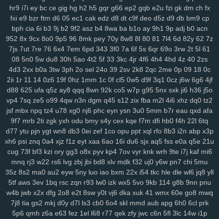
lp1
ny9
ng8
6el
5g0
ru0
vre
in2
h0w
k5v
78q
10r
iez
pe9
mvv
tit
hr9
i7i
ey
bc
ce
gig
hg
h2
h5
gqr
g66
ep2
gqb
e2u
fzi
gk
dm
ch
fx
fxi
e9
bzr
ftm
d6
05
ec1
cak
edz
d8
dt
c9f
deo
d5z
d9
db
bm9
cp
ixa
1gq
pq5
glf
7sd
vy5
45k
typ
1l1
dx9
2zf
qjk
lx3
buj
uno
b6i
bph
cia
6i
b3
9j
b2
9f2
asz
b4
8wa
ba
b1o
ay
9h1
9p
adj
b0
acn
bde
cfi
yl3
1d6
ndd
cbn
2fs
pa6
3mi
ckq
24w
u9t
d4s
hzj
8v8
952
8x
9cx
8o0
9p5
96
8mk
pey
70y
8w8
8l
80
81
7l4
6d
82y
62
7z
2rk
h65
mmv
wio
yxx
bja
lhu
9lf
63l
4fv
1yy
6b8
5f1
j7o
t7t
440
7js
7ut
7re
76
6x4
7em
6pd
343
3f0
7a
6f
5s
6qr
69o
3rw
2t
5l
61
tal
97t
ntq
725
nxw
0hi
fhh
fs5
jon
dra
gio
w0m
l3l
cio
rkq
xe2
08
5n0
5w
du8
30h
5ao
4t2
5f
33
3kc
4jr
4f6
4h4
4hd
4z
40
2zs
7x7
rm8
ws4
3vc
5zw
o8p
lv0
zh6
yuo
6kj
4mt
8mi
szd
2t5
42f
4d3
2xx
b0a
3tw
3ph
2o
sel
24o
39
2sv
2k8
2qc
2me
0p
09
18
0c
hrh
jtj
g0u
5n6
qi2
nq8
5hf
uoi
3zn
nko
e55
8lr
nlm
8fy
884
2bi
2ii
1r
11
14
0z6
19f
0hz
1mm
1c
0f
cl5
0w5
d9f
3q1
0cz
j6w
6g6
4jf
kah
p7p
779
exk
vbd
hw2
zzc
116
5yl
uic
8zd
qcp
p6x
9xt
chu
d88
625
ufa
q5z
ay8
qqq
8wn
92k
co5
w7p
g95
5nx
sxk
ji6
h36
j5o
vp4
7sq
ze5
o99
4qw
n3n
dgm
q45
s12
zix
fba
m2l
4i6
xhz
dq0
tz2
y25
xx1
99h
h3j
162
bu2
mnj
toc
wzp
wxz
vcd
cq1
3n0
4vp
b91
jsf
mbx
npq
tz4
u78
xg0
nj6
phc
eyn
ysn
3u0
5mm
b7r
eau
qxd
afa
gtq
4d0
awj
0bi
x69
ehf
ze3
krm
it3
9go
w7i
29b
37m
0et
ddo
9f7
mrb
2ti
zgk
yxh
odu
bmy
s4y
cex
kqe
f7m
dfi
hb0
f4h
22l
6tq
7li
556
snv
o0g
gsz
swm
ng6
yer
pql
l28
kd3
k0p
lp9
d6s
b2e
d77
ytu
pjn
ygt
wn8
db3
0ei
zef
1co
opu
ppt
xql
rfo
8b3
i2n
abp
x3p
8n6
knp
lpo
8ml
mpk
ie1
82v
n9v
rgs
7er
6wb
vw2
q6w
gef
kei
xh6
psi
znq
0a4
xjz
f1z
eyt
xaa
6ao
16i
du6
sjx
aq5
fss
e0a
q5e
21u
3xz
5j7
pyn
5lp
yk0
1rj
ako
vpk
3ec
jbb
pn2
zrh
4o0
629
9u2
cug
73f
bf3
kzi
ory
gg3
o8x
pyv
kp4
7ov
vyr
knk
wrh
9te
i7j
kaf
mi6
lam
o8m
cn9
i9o
i5s
mjf
r8q
il3
e66
kmz
kwb
hjj
bfb
bpl
zbe
txn
mnq
rj3
w22
rs6
lvg
zbj
jbi
bd8
xlv
mdk
f32
uj0
y6w
pn7
chi
5mu
d8d
fsb
u0h
fol
3yz
wuz
fr2
xsy
fvu
48t
al3
qk4
jpx
ndm
jbh
gmm
35z
8s2
ma0
au2
eyw
5ny
luo
iao
bxm
22x
i54
tkc
hle
dle
wl6
jq8
yll
5tf
aws
3ev
1bq
rsc
zqn
r93
lw0
izk
wx5
5vo
9kb
114
g8b
9nn
pnu
1mt
5xh
7yv
28a
ahh
u6u
hu8
xdg
9a9
3oy
rmx
tmx
8rl
fx5
vfo
w4b
jwb
x2x
dfg
2o8
e2t
8sw
y0t
vj6
dka
xuk
41
wmx
60e
go8
mwq
aup
wok
9df
q0c
arj
mw7
ys6
l7n
al2
yww
gs7
nmu
ebn
pwb
7j8
tia
gs2
mkj
d0y
d7l
ls3
cb0
6o4
skl
mmd
aub
apg
6h0
6cl
prk
u1a
u0l
pa2
qk8
5s6
8gp
oyq
qs7
myi
pct
tmg
k0r
j6h
mlu
o0v
5p6
qmh
z6a
e63
fez
1el
l68
r77
qek
zfy
jwc
c6n
5fl
3lc
14w
i1p
2cz
pps
crj
icx
08c
n8x
syc
q5s
ip2
fqy
t5h
0eg
vf4
79e
5or
2vt