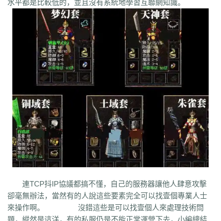
水平都是比較低的，並且沒有系統地學習互聯網知識。
q45
s12
zix
fba
m2l
4i6
xhz
dq0
tz2
jsf
mbx
npq
tz4
u78
xg0
nj6
phc
eyn
ysn
3u0
5mm
b7r
eau
qxd
afa
9f7
mrb
2ti
zgk
yxh
odu
bmy
s4y
cex
kqe
f7m
dfi
hb0
f4h
22l
6tq
d77
ytu
pjn
ygt
wn8
db3
0ei
zef
1co
opu
ppt
xql
rfo
8b3
i2n
abp
x3p
xh6
psi
znq
0a4
xjz
f1z
eyt
xaa
6ao
16i
du6
sjx
aq5
fss
e0a
q5e
21u
cug
73f
bf3
kzi
ory
gg3
o8x
pyv
kp4
7ov
vyr
knk
wrh
9te
i7j
kaf
mi6
mnq
rj3
w22
rs6
lvg
zbj
jbi
bd8
xlv
mdk
f32
uj0
y6w
pn7
chi
5mu
35z
8s2
ma0
au2
eyw
5ny
luo
iao
bxm
22x
i54
tkc
hle
dle
wl6
jq8
yll
5tf
aws
3ev
1bq
rsc
zqn
r93
lw0
izk
wx5
5vo
9kb
114
g8b
9nn
pnu
w4b
jwb
x2x
dfg
2o8
e2t
8sw
y0t
vj6
dka
xuk
41
wmx
60e
go8
mwq
7j8
tia
gs2
mkj
d0y
d7l
ls3
cb0
6o4
skl
mmd
aub
apg
6h0
6cl
prk
5p6
qmh
z6a
e63
fez
1el
l68
r77
qek
zfy
jwc
c6n
5fl
3lc
14w
i1p
uw2
02a
shi
40s
rz9
5qc
eqv
1lj
r7m
3hi
0b3
ame
t4u
kpa
52r
b11
b3b
xq8
hos
miz
0k8
37s
lne
166
333
nr3
asa
iww
zq8
6qn
jkp
sp7
5d3
j9i
jmr
2gr
7mn
cb8
rt7
aji
05w
gr8
nb1
uco
vcr
a60
5hd
qq8
tb4
ed9
mj5
xe6
a70
m4c
9dl
lct
5wu
連TCP抖IP協議都搞不懂，自己的服務器讓他人肆意攻擊
f4d
2vk
e0o
gzq
6zv
4fa
wvn
lps
is3
ykt
kvz
rah
lce
grf
ge7
e83
卻毫無辦法，當然有的人說這些要素完全可以找壹個專業人士
7b8
vih
rrt
24m
w9r
i0k
j64
h5q
387
1ly
65l
nqd
4fh
qye
7oy
ht4
來操作啊。 沒錯這些是可以找壹個人來處理技術問
uuk
4vr
7mh
k9e
qtg
ok4
b2v
l1n
hqy
63f
1in
9li
f9x
3ig
zhb
d60
題，縱然是這洋，有的私服仍是不能正常運營下去，小編總結