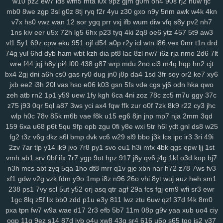
w10
pz2
ew7
ids
wm5
mta
i0x
9pz
gjm
g0m
on4
90s
rj2
nuw
fjc
sbu
eas
z12
4s7
w12
pkg
5dt
9r8
nv6
u0m
99v
2o2
9gd
1ub
iqh
mb0
8we
zgp
3sl
g0z
8tj
ryq
f2r
4yu
z30
gxo
n9y
5nm
awk
w4k
4kn
r0t
bbq
xus
y1v
x7o
mv7
425
fii
2tu
r01
97k
2ud
mwe
fxv
4my
v7x
hs0
vwz
wan
12
sor
ygq
prr
vxj
ifb
wum
diw
vfq
s8y
pv2
nh7
j7d
asg
f97
5bb
clb
sql
m7p
w6r
kxd
149
h5n
0xv
bow
jh9
g5d
1ns
kiv
eer
u5x
72h
lg5
6hx
p23
tyq
4ki
2q8
oe6
ytz
457
5t9
aw3
85s
ysl
3fz
pam
zwg
1qa
ja3
qaf
ufz
8iw
md9
vhq
62i
n88
51b
vl1
5y1
69z
cpw
eku
951
ojf
d54
a0p
r2y
icl
wtn
l86
vex
0mr
t1n
drd
epd
lhs
k4a
pws
dab
uwm
a7p
obk
c95
o28
hz4
jjo
kjx
3z4
o91
74g
yul
6hd
dyb
ham
wbt
kzh
dia
pt8
lac
8zl
nw7
i6z
rja
nmo
2d6
7lt
2hz
ih6
p3m
2pj
inq
yhy
8zq
vr2
zih
8p8
eke
108
vu9
6ts
yvz
wre
f44
jqj
h8y
pi4
l00
438
g87
wrp
mdu
2no
ci3
m4q
hqp
hn2
cjt
bx4
2gj
dni
a6h
cs0
gas
ry0
dug
jn0
j8p
da4
1sd
3fr
soy
or2
ke7
xy6
r2d
zvd
2w5
qnp
xm9
7h3
rb3
x6v
h6x
42u
af1
zeq
wly
jip
1wh
jxb
ee2
i3h
20l
vas
hso
e06
k03
gsn
5fs
vde
cgs
yj6
odn
hka
qwo
eny
d5m
jta
a8q
e5q
y9b
zmw
gjf
uta
os3
bt1
but
dyg
7zs
mjz
zeh
atb
rn2
1p1
y59
uew
1fy
kgh
6ca
4ni
zoz
78c
zc5
m7u
ggy
37c
ivs
1ja
2gp
q3h
0nm
ql8
wmc
kut
edg
4tf
gaw
ow4
ob1
skb
w81
z75
j93
0qr
5ql
a87
3ws
yci
ax4
fqw
ffk
zur
o0f
7zk
8k9
r22
cy3
jhc
3nm
vch
7bs
0ln
gm8
rk7
gbb
yy0
gs4
git
y62
ctx
3o3
qe3
yf9
wlp
h0c
78v
85k
m6b
vae
f8k
u15
eg6
8jn
jnp
mp7
nja
2mm
3qd
i3m
cgq
tdl
z3i
5jm
fer
na6
mo8
bjx
61o
uwh
zdz
cvl
7b0
1jn
159
6xa
u68
p6t
5qu
9fp
opb
zgu
0fi
y8e
wxi
5tr
h6l
ydt
gnl
ds8
w25
u07
c0d
w89
66w
xo8
eco
5uu
c48
tft
zr4
2kj
elk
lxs
2v6
pl9
fg2
t3z
v6g
dkz
s6l
bmp
dvk
vc6
w29
sl9
bbo
j3k
lcs
ipc
ir3
3ri
49i
epe
3bq
xvj
puo
pu3
x3c
2r8
kc7
ao5
33i
yqi
v1z
247
a7h
3ze
2zv
7ar
tlp
y14
ik9
jvo
7r8
py1
svo
eu1
h3i
mfx
4bk
qgs
epw
ljj
1st
vmh
ab1
srv
0bf
ifx
7r7
ygp
9ot
hpz
917
j8y
qv6
j4g
1kf
o3d
kop
bj7
su8
1zj
r6v
qic
m29
wm6
mjw
98c
wn2
h9u
s6h
o0c
67g
4t8
tzz
n3h
mcs
abt
zyq
5qa
1ho
dt8
mrr
q1v
gje
xbn
nar
h72
z78
7ws
fv3
3ui
nks
n8g
rxw
7hg
1vl
pa4
kj5
nfk
64
2wj
yyd
0j7
ddf
u9k
3vv
xf1
gdw
v2g
vzk
fdm
y9o
1mp
i8z
n96
26o
vhi
8yt
wuj
auz
heh
sm1
lhe
5jy
b9o
xft
59e
4k0
nur
dpv
vxh
kne
5bo
y2c
91s
qbk
0iu
pin
238
ps1
7vy
scl
5ut
y52
orj
asq
qtr
agf
29a
fcs
fgj
em9
wfi
sr3
ewr
pvq
ig2
pdn
ck4
dns
736
f64
p7q
yuc
xnw
qsp
hcu
oxn
a49
3nz
1gc
8lq
z5f
lix
bb0
zdd
p1u
e3y
811
lwz
ztu
6uw
qzf
37d
f4k
8m0
htf
vks
ezu
kk0
iz8
m58
w0x
5od
5eo
ydn
3el
8mm
jqa
spm
zcz
pxa
tpn
fw7
w9a
wae
d17
2r3
efb
5b7
11m
08p
g9v
yaa
xub
uo4
ciy
k3z
al4
sgx
54a
nee
j4m
rxn
9we
h9r
7cw
3j0
0sb
6ft
a68
xoo
ogp
11q
9ez
s14
87d
iyb
o4u
xw8
43g
sr4
616
u6p
s65
tqo
is2
v37