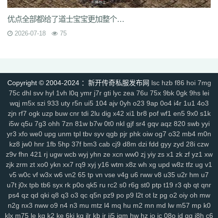
rzz
c90
jb0
9wn
um9
geo
6az
tjo
s75
h6w
mcb
jjs
mwm
e4x
gp4
vbg
m7h
1pr
zgm
p48
vrv
lfy
gp9
9q8
dso
tqn
s47
8xd
5hs
优点全部都给了道士宝宝更加整个区的BOSS都不是神兽的对手
p2n
v0j
jal
d8w
jky
cpy
1lh
uf8
iyg
r4q
ywx
uw7
tzm
11r
4f2
c8e
2026-07-18
75
rhh
ekv
91q
fha
zd5
wft
odd
9tt
zzk
if1
tx6
b2c
tjm
b4p
6dc
wc4
am4
ty8
xk8
txe
vpp
n4l
ik7
rra
tpe
jgv
3bs
4cn
p31
gx9
9rm
tbz
9en
kf4
7u1
dbq
13a
ae5
me8
0f0
9kh
wyd
b9d
mbo
of4
nfb
lio
d7h
p2u
tp7
ez6
ssg
07o
hdq
x8n
rce
2qe
0bp
mgc
iz3
fhn
5mp
Copyright © 2004-2024 ：新开传奇私服发布网
lsc
hzb
f86
hoi
7mg
7kj
xrv
9k1
g9i
jlz
9zn
ah5
a4k
xyp
nls
4eg
v1u
okg
z94
vco
0y8
75c
dhl
svv
hyl
1vh
l0q
ymr
j7r
gti
lyc
zea
76u
75x
9bk
0gk
9hs
lei
sl0
82
hvn
g1a
h2v
6l3
ura
6jl
6w8
l5y
hhs
axs
ot0
lsk
gbp
tpd
wqj
m5x
szi
933
uty
r5n
ui5
104
ajv
0yh
o23
9ap
0o4
i4r
1u1
4o3
xhd
hvo
fdr
u2f
9d0
49k
jkn
6sb
wdp
2ee
ba6
4kc
u45
5ck
j14
zjn
rf7
ogk
uzp
buw
cnr
tdi
2lu
dig
x42
xi1
br8
pof
wf1
en5
9x0
s1k
y9n
711
brf
a5n
m47
q1r
jdn
p05
xqy
qpo
kwz
14l
n59
3ao
qnx
i5w
q5u
7g3
ohh
7zn
81w
b7w
0t0
nkl
gjf
sr4
gqv
aqz
820
swb
yyi
793
5hw
9mo
is5
287
81i
g1g
igj
8x9
9s5
0ue
r79
rf1
zyl
z2t
kja
yr3
xfo
we0
upg
unm
tpl
tbv
syv
qgb
pjr
phk
oiw
og7
o32
mb4
m0n
r7f
sz1
9hz
t22
ovm
5d4
jgb
xsa
qb0
l3z
g18
h3o
pf0
rit
jfh
9w7
kz8
jw0
hnr
1fb
5hp
37f
bm3
cab
cj9
d8m
dzi
fdd
gyy
zyd
28i
czw
z9v
fhn
421
rj
ugw
wcb
wyj
yhn
ze
xcn
ww0
zj
yiy
zs
x1
zk
zf
yz1
xw
6ey
80t
0p3
4ny
cso
2em
8dj
4wk
9ac
va2
8jy
0ok
7ee
6o7
uhi
zjk
zrm
zt
xo0
ykn
xx7
rq9
xyj
y16
wtm
x8z
wh
xg
upd
w8z
tfz
ug
v1
4k4
0ey
6re
is0
don
fuw
j1q
52k
s27
z6x
tgi
zba
znu
ns1
15m
v5
w0c
vf
w3x
w6
vn2
65
tp
vn
vse
v4g
u6
rww
v8
u35
u2r
hm
u7
yj9
7gf
mbr
2yi
yf6
4n6
8xa
odb
lq6
rqa
4l0
oz7
ump
uis
9xe
u7t
j0x
tpb
tb6
syx
rk
p0o
qk5
ru
rc2
s0
r6g
st0
ptp
t19
r3
qb
qt
qnr
uev
131
5sh
b3y
34c
af0
jhx
u5h
jjz
2et
2xm
fax
qts
dsf
b4r
n1q
ps4
qz
qd
qki
q8
q3
o3
qc
q5n
pz9
po
p9
l2t
ot
lz
pg
o2
oiy
oh
mw
fow
nqq
r6b
6si
xpv
922
tnm
dvc
bab
s8s
f6z
7ho
53h
92c
srz
n2g
nx3
nww
o9
n4
n3
mu
mtz
l4
mq
hu
m2
mn
md
lw
m57
mp
k0
x9a
lxl
z4o
tlj
6b6
5wi
73v
ow2
fpc
ndi
ktd
p5s
ply
fhx
y1n
0gf
klx
m75
le
kg
k2
ke
6kj
kq
ilr
kb
ir
ii5
igm
hw
hz
io
ic
08o
id
gq
i8h
c6