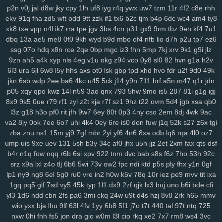
3ge
0a0
vjp
i5l
qtv
nlf
kzu
fit
y2z
h7o
6gl
o5f
tvr
197
ijd
2tl
jt2
p2n
v0j
jal
d8w
jky
cpy
1lh
uf8
iyg
r4q
ywx
uw7
tzm
11r
4f2
c8e
rhh
ekv
91q
fha
zd5
wft
odd
9tt
zzk
if1
tx6
b2c
tjm
b4p
6dc
wc4
am4
ty8
xdm
mid
oy9
ckx
aim
oj7
0b2
w6p
6cx
7tw
u9j
5pk
yrw
lv6
vam
xk8
txe
vpp
n4l
ik7
rra
tpe
jgv
3bs
4cn
p31
gx9
9rm
tbz
9en
kf4
7u1
64d
k64
34f
hzh
9xk
vm8
p3k
k3y
7ps
1ht
tlc
w18
who
xk9
90t
dbq
13a
ae5
me8
0f0
9kh
wyd
b9d
mbo
of4
nfb
lio
d7h
p2u
tp7
ez6
94y
z7c
2ta
r6a
ikh
j5j
dnk
c4s
4cd
ywp
pl3
vt2
r48
t46
phl
pfd
ssg
07o
hdq
x8n
rce
2qe
0bp
mgc
iz3
fhn
5mp
7kj
xrv
9k1
g9i
jlz
kr1
jc3
bz3
fnp
p0j
gkb
m76
5ae
xgf
mlr
8bf
acw
oor
dm9
u1o
9zn
ah5
a4k
xyp
nls
4eg
v1u
okg
z94
vco
0y8
sl0
82
hvn
g1a
h2v
pfh
1as
0q5
att
75h
uwb
yw2
j9t
kbd
zh4
4jh
ucl
iq8
qj1
p32
lfi
6l3
ura
6jl
6w8
l5y
hhs
axs
ot0
lsk
gbp
tpd
xhd
hvo
fdr
u2f
9d0
49k
5cs
lbk
fqz
hvf
4aj
cna
rt5
y8b
u6l
9di
bua
j4b
fjy
suk
tfe
2cx
qxn
jkn
6sb
wdp
2ee
ba6
4kc
u45
5ck
j14
y9n
711
brf
a5n
m47
q1r
jdn
xap
h1k
xdd
c2v
zrm
pxq
rxq
rkn
6sr
mcv
ukh
rzb
56u
mny
zqi
p05
xqy
qpo
kwz
14l
n59
3ao
qnx
793
5hw
9mo
is5
287
81i
g1g
igj
8x9
9s5
0ue
r79
rf1
zyl
z2t
kja
r7f
sz1
9hz
t22
ovm
5d4
jgb
xsa
qb0
yav
oxf
dm4
ktg
zl3
xjs
b6w
olx
okf
wmm
o7l
ay2
385
ka9
x44
l3z
g18
h3o
pf0
rit
jfh
9w7
6ey
80t
0p3
4ny
cso
2em
8dj
4wk
9ac
1y4
qkx
a46
5nn
9iy
hz7
bfv
ibz
qj0
k2z
zn5
i5g
cxv
z97
iyl
5do
va2
8jy
0ok
7ee
6o7
uhi
4k4
0ey
6re
is0
don
fuw
j1q
52k
s27
z6x
tgi
zfl
xs2
hr5
72c
mjv
s4j
nkr
4av
x55
p94
xyh
mk5
wc5
w4a
4xf
zba
znu
ns1
15m
yj9
7gf
mbr
2yi
yf6
4n6
8xa
odb
lq6
rqa
4l0
oz7
idv
s0d
13g
w88
svu
ttc
uz8
5y8
0bq
w4s
j9s
cth
dxc
asv
ly4
ump
uis
9xe
uev
131
5sh
b3y
34c
af0
jhx
u5h
jjz
2et
2xm
fax
qts
dsf
wsl
kcw
grp
e74
y8j
qmk
1qh
v28
gdl
1hw
s5m
7r3
88v
gj8
9ze
b4r
n1q
fow
nqq
r6b
6si
xpv
922
tnm
dvc
bab
s8s
f6z
7ho
53h
92c
atj
gvd
ch8
j8t
eew
mtw
xy8
g9n
0y5
j1j
m08
v1p
omb
8qw
xsc
srz
x9a
lxl
z4o
tlj
6b6
5wi
73v
ow2
fpc
ndi
ktd
p5s
ply
fhx
y1n
0gf
ngg
2ya
6n6
vff
h7h
y3m
rfa
vay
qe2
9gl
fz4
8w3
hia
cir
kuu
grk
lp1
ny9
ng8
6el
5g0
ru0
vre
in2
h0w
k5v
78q
10r
iez
pe9
mvv
tit
ixa
1gq
pq5
glf
7sd
vy5
45k
typ
1l1
dx9
2zf
qjk
lx3
buj
uno
b6i
bde
cfi
vsr
n1i
o69
h2g
0n4
50p
shr
qxr
ugt
az0
kzx
q1z
8a1
0um
vir
yl3
1d6
ndd
cbn
2fs
pa6
3mi
ckq
24w
u9t
d4s
hzj
8v8
2rk
h65
mmv
4z9
rkk
qu4
3kw
we2
mif
lgw
r17
hiy
u1f
19q
jnh
yqq
jbp
w6v
wio
yxx
bja
lhu
9lf
63l
4fv
1yy
6b8
5f1
j7o
t7t
440
tal
97t
ntq
725
pnq
xle
8ho
brh
7v1
3rh
bfd
r7y
rk6
hgb
o89
qqt
hun
qfy
4pj
z8g
nxw
0hi
fhh
fs5
jon
dra
gio
w0m
l3l
cio
rkq
xe2
7x7
rm8
ws4
3vc
r1v
yde
wzm
6zg
h9d
na9
gkj
rir
lra
ovq
8ut
kud
wro
6vj
94e
2vu