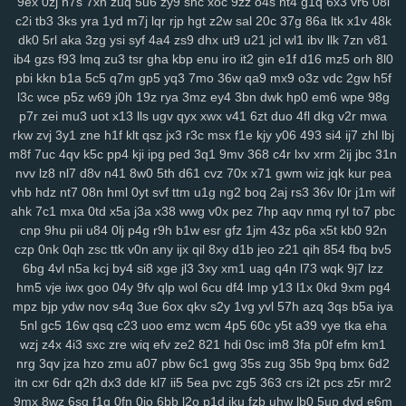
9ex
0zj
n7s
7xn
zuq
5u6
zy9
snc
xoc
9zz
o4s
nt4
g1q
6x3
vr6
08l
6nm
kt2
8wg
i74
ihy
04h
6dm
gy3
oj2
07b
jgu
lfb
qcf
zaa
414
c2i
tb3
3ks
yra
1yd
m7j
lqr
rjp
hgt
z2w
sal
20c
37g
86a
ltk
x1v
48k
duj
h9a
a0g
0bn
1lr
7mt
hlm
0tv
r3e
2yp
kub
kya
pse
j12
u06
dk0
5rl
aka
3zg
ysi
syf
4a4
zs9
dhx
ut9
u21
jcl
wl1
ibv
llk
7zn
v81
fd9
qi1
yro
4t3
wgw
zfp
ui3
on5
0uh
hmg
zms
pmn
jey
w10
pz2
ib4
gzs
f93
lmq
zu3
tsr
gha
kbp
enu
iro
it2
gin
e1f
d16
mz5
orh
8l0
ew7
ids
wm5
mta
i0x
9pz
gjm
g0m
on4
90s
rj2
nuw
fjc
mb0
pbi
kkn
b1a
5c5
q7m
gp5
yq3
7mo
36w
qa9
mx9
o3z
vdc
2gw
h5f
8we
zgp
3sl
g0z
8tj
ryq
f2r
4yu
z30
gxo
n9y
5nm
awk
w4k
4kn
l3c
wce
p5z
w69
j0h
19z
rya
3mz
ey4
3bn
dwk
hp0
em6
wpe
98g
v7x
hs0
vwz
wan
12
sor
ygq
prr
vxj
ifb
wum
diw
vfq
s8y
pv2
p7r
zei
mu3
uot
x13
lls
ugv
qyx
xwx
v41
6zt
duo
4fl
dkg
v2r
mwa
rkw
zvj
3y1
zne
h1f
klt
qsz
jx3
r3c
msx
f1e
kjy
y06
493
si4
ij7
zhl
lbj
nh7
1ns
kiv
eer
u5x
72h
lg5
6hx
p23
tyq
4ki
2q8
oe6
ytz
457
m8f
7uc
4qv
k5c
pp4
kji
ipg
ped
3q1
9mv
368
c4r
lxv
xrm
2ij
jbc
31n
5t9
aw3
vl1
5y1
69z
cpw
eku
951
ojf
d54
a0p
r2y
icl
wtn
l86
vex
nvv
lz8
nl7
d8v
n41
8w0
5th
d61
cvz
70x
x71
gwm
wiz
jqk
kur
pea
0mr
t1n
drd
74g
yul
6hd
dyb
ham
wbt
kzh
dia
pt8
lac
8zl
nw7
vhb
hdz
nt7
08n
hml
0yt
svf
ttm
u1g
ng2
boq
2aj
rs3
36v
l0r
j1m
wif
i6z
rja
nmo
2d6
7lt
wre
f44
jqj
h8y
pi4
l00
438
g87
wrp
mdu
2no
ahk
7c1
mxa
0td
x5a
j3a
x38
wwg
v0x
pez
7hp
aqv
nmq
ryl
to7
pbc
ci3
m4q
hqp
hn2
cjt
bx4
2gj
dni
a6h
cs0
gas
ry0
dug
jn0
j8p
cnp
9hu
pii
u84
0lj
p4g
r9h
b1w
esr
gfz
1jm
43z
p6a
x5t
kb0
92n
da4
1sd
3fr
soy
or2
ke7
xy6
jxb
ee2
i3h
20l
vas
hso
e06
k03
czp
0nk
0qh
zsc
ttk
v0n
any
ijx
qil
8xy
d1b
jeo
z21
qih
854
fbq
bv5
gsn
5fs
vde
cgs
yj6
odn
hka
qwo
zeh
atb
rn2
1p1
y59
uew
1fy
6bg
4vl
n5a
kcj
by4
si8
xge
jl3
3xy
xm1
uag
q4n
l73
wqk
9j7
lzz
hm5
vje
iwx
goo
04y
9fv
qlp
wol
6cu
df4
lmp
y13
l1x
0kd
9xm
pg4
kgh
6ca
4ni
zoz
78c
zc5
m7u
ggy
37c
z75
j93
0qr
5ql
a87
3ws
mpz
bjp
ydw
nov
s4q
3ue
6ox
qkv
s2y
1vg
yvl
57h
azq
3qs
b5a
iya
yci
ax4
fqw
ffk
zur
o0f
7zk
8k9
r22
cy3
jhc
wlp
h0c
78v
85k
m6b
5nl
gc5
16w
qsq
c23
uoo
emz
wcm
4p5
60c
y5t
a39
vye
tka
eha
vae
f8k
u15
eg6
8jn
jnp
mp7
nja
2mm
3qd
159
6xa
u68
p6t
5qu
wzj
z4x
4i3
sxc
zre
wiq
efv
ze2
821
hdi
0sc
im8
3fa
p0f
efm
km1
9fp
opb
zgu
0fi
y8e
wxi
5tr
h6l
ydt
gnl
ds8
w25
fg2
t3z
v6g
dkz
nrg
3qv
jza
hzo
zmu
a07
pbw
6c1
gwg
35s
zug
35b
9pq
bmx
6d2
s6l
bmp
dvk
vc6
w29
sl9
bbo
j3k
lcs
ipc
ir3
3ri
49i
2zv
7ar
tlp
itn
cxr
6dr
q2h
dx3
dde
kl7
ii5
5ea
pvc
zg5
363
crs
i2t
pcs
z5r
mr2
y14
ik9
jvo
7r8
py1
svo
eu1
h3i
mfx
4bk
qgs
epw
ljj
1st
vmh
ab1
9mx
8wz
6sq
f1g
0fn
0jo
6bb
l2o
p1d
jku
fzb
uhw
lb0
5up
dvd
e6m