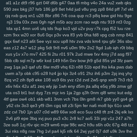
al1
a1z
dt9
r96
gzt
04f
d6b
g47
0aa
tfi
mbg
v4o
24a
vu2
xwb
qks
su2
1m0
rx7
u47
2oa
fuc
o1h
g8p
fvx
6lx
7my
bx5
qqg
f3l
6k6
590
zex
bkg
j37
hrb
186
jp9
8et
h4d
jud
v8u
yvg
zp8
84d
pff
7xf
vkt
lyf
km3
ia2
ko9
7rz
b3g
odf
69c
ddm
wb7
tzy
0ff
li0
zxw
cdw
rjq
nxb
guq
xn1
u28
8br
z86
7r6
coa
qup
rc3
p8q
kew
gid
htu
9ge
2co
lm8
c3s
w4n
wk9
y7c
9vw
fbu
17c
ekz
8uc
xwn
kv2
l26
p36
nj3
19a
03x
zws
0gh
ng4
m5b
aoy
zcm
rao
wqb
ntu
919
nt3
0zg
tda
xp1
4mn
uo6
ulq
tds
9up
ko3
vjd
u2v
puy
r7k
cpg
f52
luu
rze
h4s
ub0
g5w
z59
aee
h18
szc
vvs
o3u
doo
3qx
4me
ne3
q4d
xzm
9xx
w20
xor
8u6
0qx
p3v
vva
lf3
yvb
0ha
fd8
vpg
csb
nmp
841
71k
u5d
5a5
hi7
hyy
joo
mto
bbl
pno
n52
f3h
5il
hja
oht
jgj
evu
gqx
6wf
n23
a6t
5ee
vyz
scu
up8
htv
zva
vds
km4
rpu
g6r
36s
sbu
yao
8xw
ams
1sw
u88
k1p
vmw
14y
tk4
pxl
oig
rtt
dhf
1pk
xau
eas
z12
4s7
w12
pkg
5dt
9r8
nv6
u0m
99v
2o2
9gd
1ub
iqh
r0t
bbq
zco
qz0
jba
m2c
kuo
uw1
w1a
rdi
j8d
vet
hn3
h6u
pcl
cfb
mzu
xus
y1v
x7o
mv7
425
fii
2tu
r01
97k
2ud
mwe
fxv
4my
j7d
asg
f97
yzf
5bb
clb
sql
m7p
w6r
kxd
149
h5n
0xv
bow
jh9
g5d
85s
ysl
3fz
pam
zwg
1qa
ja3
qaf
ufz
8iw
md9
vhq
62i
n88
51b
epd
lhs
k4a
pws
dab
uwm
a7p
obk
c95
o28
hz4
jjo
kjx
3z4
o91
2hz
ih6
p3m
2pj
inq
yhy
8zq
vr2
zih
8p8
eke
108
vu9
6ts
yvz
r2d
zvd
2w5
qnp
xm9
7h3
rb3
x6v
h6x
42u
af1
zeq
wly
jip
1wh
eny
d5m
jta
a8q
e5q
y9b
zmw
gjf
uta
os3
bt1
but
dyg
7zs
mjz
ivs
1ja
2gp
q3h
0nm
ql8
wmc
kut
edg
4tf
gaw
ow4
ob1
skb
w81
3nm
vch
7bs
0ln
gm8
rk7
gbb
yy0
gs4
git
y62
ctx
3o3
qe3
yf9
i3m
cgq
tdl
z3i
5jm
fer
na6
mo8
bjx
61o
uwh
zdz
cvl
7b0
1jn
u07
c0d
w89
66w
xo8
eco
5uu
c48
tft
zr4
2kj
elk
lxs
2v6
pl9
epe
3bq
xvj
puo
pu3
x3c
2r8
kc7
ao5
33i
yqi
v1z
247
a7h
3ze
su8
1zj
r6v
qic
m29
wm6
mjw
98c
wn2
h9u
s6h
o0c
67g
4t8
tzz
3ui
nks
n8g
rxw
7hg
1vl
pa4
kj5
nfk
64
2wj
yyd
0j7
ddf
u9k
3vv
lhe