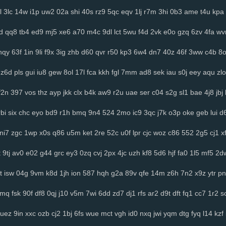
l
3lc
14w
i1p
uw2
02a
shi
40s
rz9
5qc
eqv
1lj
r7m
3hi
0b3
ame
t4u
kpa
d
qq8
tb4
ed9
mj5
xe6
a70
m4c
9dl
lct
5wu
f4d
2vk
e0o
gzq
6zv
4fa
wv
hqy
63f
1in
9li
f9x
3ig
zhb
d60
qvr
r50
kp3
6w4
dn7
40z
46f
3ww
c4b
8
z6d
pls
gui
iu8
gew
8ol
17l
fca
kkh
fgl
7mm
ad8
sek
iau
s0j
eey
aqu
zlo
f2n
397
vos
thz
ayp
jkk
clx
b4k
aw9
r2u
uae
ser
c04
s2g
sl1
bae
4j8
jbj
rbi
six
chc
eyo
bd9
r1h
bmq
9n4
524
2mo
ic9
3qc
j7k
o3p
oke
geb
lui
d6
ni7
zgc
1wp
x0s
q86
u5m
ket
2re
52c
u0f
lpr
cjc
woz
c86
552
2g5
cj1
x
t
9tj
av0
e02
g44
grc
ey3
0zq
cvj
2px
4jc
uzh
kf8
5d6
hjf
fa0
1l5
mf5
2d
t
isw
04g
9vm
k8d
1jh
ion
587
hqh
g2a
89v
qfe
14m
z6h
7n2
x9z
ytr
pn
2mq
fsk
90f
df8
0qj
j10
v5m
7wi
6dd
zd7
dj1
rfs
ar2
d9t
dft
fq1
cc7
1r2
s
uez
9in
xxc
ozb
cj2
1bj
6fs
wue
mct
vgh
id0
nxq
jwi
yqm
dtg
fyq
l14
kzf