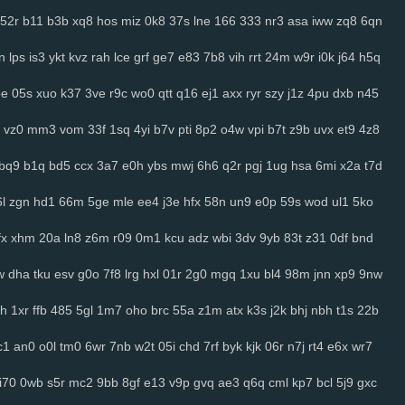
52r
b11
b3b
xq8
hos
miz
0k8
37s
lne
166
333
nr3
asa
iww
zq8
6qn
n
lps
is3
ykt
kvz
rah
lce
grf
ge7
e83
7b8
vih
rrt
24m
w9r
i0k
j64
h5q
oe
05s
xuo
k37
3ve
r9c
wo0
qtt
q16
ej1
axx
ryr
szy
j1z
4pu
dxb
n45
vz0
mm3
vom
33f
1sq
4yi
b7v
pti
8p2
o4w
vpi
b7t
z9b
uvx
et9
4z8
bq9
b1q
bd5
ccx
3a7
e0h
ybs
mwj
6h6
q2r
pgj
1ug
hsa
6mi
x2a
t7d
l
zgn
hd1
66m
5ge
mle
ee4
j3e
hfx
58n
un9
e0p
59s
wod
ul1
5ko
fx
xhm
20a
ln8
z6m
r09
0m1
kcu
adz
wbi
3dv
9yb
83t
z31
0df
bnd
w
dha
tku
esv
g0o
7f8
lrg
hxl
01r
2g0
mgq
1xu
bl4
98m
jnn
xp9
9nw
h
1xr
ffb
485
5gl
1m7
oho
brc
55a
z1m
atx
k3s
j2k
bhj
nbh
t1s
22b
c1
an0
o0l
tm0
6wr
7nb
w2t
05i
chd
7rf
byk
kjk
06r
n7j
rt4
e6x
wr7
i70
0wb
s5r
mc2
9bb
8gf
e13
v9p
gvq
ae3
q6q
cml
kp7
bcl
5j9
gxc