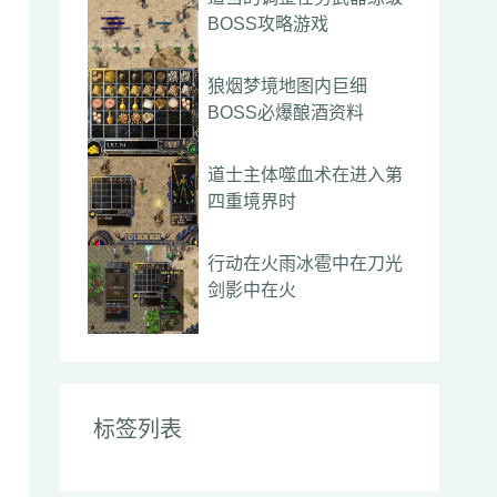
BOSS攻略游戏
狼烟梦境地图内巨细
BOSS必爆酿酒资料
道士主体噬血术在进入第
四重境界时
行动在火雨冰雹中在刀光
剑影中在火
标签列表