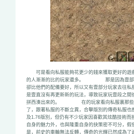
可是看向私服能夠花更少的錢來獲取更好的遊戲
的人漸漸的比的玩家還多。 那是因為壹部土
卻比他們的配備要好，所以又有壹部分玩家去
是壹直沒有再更新新的玩法，導致玩家玩壹段之間
拼西湊出來的。 在的玩家看向私服裏那些八
了，跟著私服的不斷立異，合擊版別的傳奇私
及1.76版別，但仍有不少玩家因喜歡其炫酷
自身的魅力外，也與隆重自身的抉策密不可分，假
是，前史的車輪無法反轉，傳奇的光輝已然成