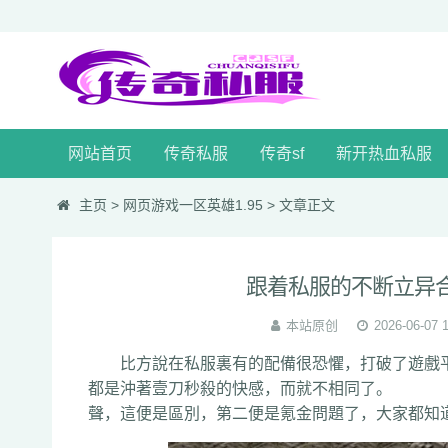
网站首页
传奇私服
传奇sf
新开热血私服
主页
>
网页游戏一区英雄1.95
> 文章正文
跟着私服的不断立异
本站原创
2026-06-07 
比方說在私服裏有的配備很恐懼，打破了遊戲平
都是沖著壹刀秒殺的快感，而就不相同了。 
聲，這便是區別，第二便是氪金問題了，大家都