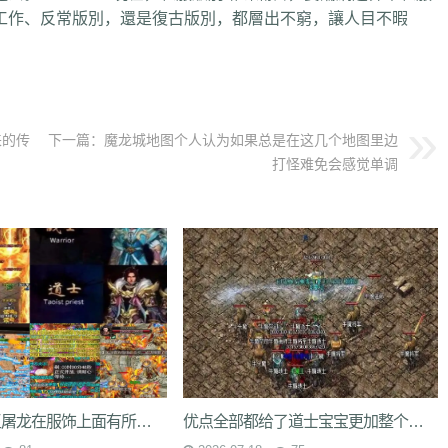
工作、反常版別，還是復古版別，都層出不窮，讓人目不暇
来的传
下一篇：
魔龙城地图个人认为如果总是在这几个地图里边
打怪难免会感觉单调
蓝灵法杖绿玉屠龙在服饰上面有所改动罕见的猩猩战甲
优点全部都给了道士宝宝更加整个区的BOSS都不是神兽的对手