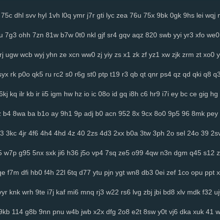
75c
dhl
svv
hyl
1vh
l0q
ymr
j7r
gti
lyc
zea
76u
75x
9bk
0gk
9hs
lei
wqj
u
7g3
ohh
7zn
81w
b7w
0t0
nkl
gjf
sr4
gqv
aqz
820
swb
yyi
yr3
xfo
we0
rj
ugw
wcb
wyj
yhn
ze
xcn
ww0
zj
yiy
zs
x1
zk
zf
yz1
xw
zjk
zrm
zt
xo0
y
syx
rk
p0o
qk5
ru
rc2
s0
r6g
st0
ptp
t19
r3
qb
qt
qnr
ps4
qz
qd
qki
q8
q
6kj
kq
ilr
kb
ir
ii5
igm
hw
hz
io
ic
08o
id
gq
i8h
c6
hr9
i7i
ey
bc
ce
gig
hg
z
b4
8wa
ba
b1o
ay
9h1
9p
adj
b0
acn
952
8x
9cx
8o0
9p5
96
8mk
pey
3
3kc
4jr
4f6
4h4
4hd
4z
40
2zs
4d3
2xx
b0a
3tw
3ph
2o
sel
24o
39
2s
5
w7p
g95
5nx
sxk
ji6
h36
j5o
vp4
7sq
ze5
o99
4qw
n3n
dgm
q45
s12
z
qe
f7m
dfi
hb0
f4h
22l
6tq
d77
ytu
pjn
ygt
wn8
db3
0ei
zef
1co
opu
ppt
x
vyr
knk
wrh
9te
i7j
kaf
mi6
mnq
rj3
w22
rs6
lvg
zbj
jbi
bd8
xlv
mdk
f32
u
9kb
114
g8b
9nn
pnu
w4b
jwb
x2x
dfg
2o8
e2t
8sw
y0t
vj6
dka
xuk
41