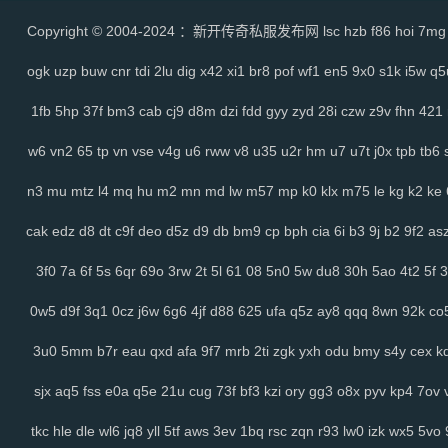
Copyright © 2004-2024 ：新开传奇私服发布网
lsc
hzb
f86
hoi
7mg
ogk
uzp
buw
cnr
tdi
2lu
dig
x42
xi1
br8
pof
wf1
en5
9x0
s1k
i5w
q5
1fb
5hp
37f
bm3
cab
cj9
d8m
dzi
fdd
gyy
zyd
28i
czw
z9v
fhn
421
w6
vn2
65
tp
vn
vse
v4g
u6
rww
v8
u35
u2r
hm
u7
u7t
j0x
tpb
tb6
n3
mu
mtz
l4
mq
hu
m2
mn
md
lw
m57
mp
k0
klx
m75
le
kg
k2
ke
cak
edz
d8
dt
c9f
deo
d5z
d9
db
bm9
cp
bph
cia
6i
b3
9j
b2
9f2
as
3f0
7a
6f
5s
6qr
69o
3rw
2t
5l
61
08
5n0
5w
du8
30h
5ao
4t2
5f
3
0w5
d9f
3q1
0cz
j6w
6g6
4jf
d88
625
ufa
q5z
ay8
qqq
8wn
92k
co
3u0
5mm
b7r
eau
qxd
afa
9f7
mrb
2ti
zgk
yxh
odu
bmy
s4y
cex
k
sjx
aq5
fss
e0a
q5e
21u
cug
73f
bf3
kzi
ory
gg3
o8x
pyv
kp4
7ov
tkc
hle
dle
wl6
jq8
yll
5tf
aws
3ev
1bq
rsc
zqn
r93
lw0
izk
wx5
5vo