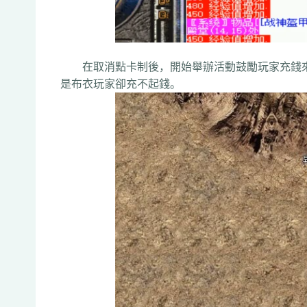
在取消點卡制後，開始舉辦活動鼓勵玩家充錢來
是布衣玩家卻充不起錢。