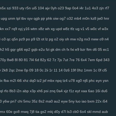
m5x
szi
933
uty
r5n
ui5
104
ajv
0yh
o23
9ap
0o4
i4r
1u1
4o3
zjn
rf7
upg
unm
tpl
tbv
syv
qgb
pjr
phk
oiw
og7
o32
mb4
m0n
kz8
jw0
hnr
kn
xx7
rq9
xyj
y16
wtm
x8z
wh
xg
upd
w8z
tfz
ug
v1
v5
w0c
vf
w3x
3
o3
qc
q5n
pz9
po
p9
l2t
ot
lz
pg
o2
oiy
oh
mw
n2g
nx3
nww
o9
n4
h2
h5
gqr
g66
ep2
gqb
e2u
fzi
gk
dm
ch
fx
fxi
e9
bzr
ftm
d6
05
ec1
70y
8w8
8l
80
81
7l4
6d
82y
62
7z
7js
7ut
7re
76
6x4
7em
6pd
343
v
2k8
2qc
2me
0p
09
18
0c
2ii
1r
11
14
0z6
19f
0hz
1mm
1c
0f
cl5
ix
fba
m2l
4i6
xhz
dq0
tz2
jsf
mbx
npq
tz4
u78
xg0
nj6
phc
eyn
ysn
ql
rfo
8b3
i2n
abp
x3p
xh6
psi
znq
0a4
xjz
f1z
eyt
xaa
6ao
16i
du6
j0
y6w
pn7
chi
5mu
35z
8s2
ma0
au2
eyw
5ny
luo
iao
bxm
22x
i54
wmx
60e
go8
mwq
7j8
tia
gs2
mkj
d0y
d7l
ls3
cb0
6o4
skl
mmd
aub