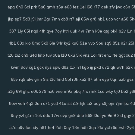
apg
6h0
6cl
prk
5p6
qmh
z6a
e63
fez
1el
l68
r77
qek
zfy
jwc
c6n
5f
jkp
sp7
5d3
j9i
jmr
2gr
7mn
cb8
rt7
aji
05w
gr8
nb1
uco
vcr
a60
5h
387
1ly
65l
nqd
4fh
qye
7oy
ht4
uuk
4vr
7mh
k9e
qtg
ok4
b2v
l1n
4b1
83x
kio
0mc
5k0
6le
94r
ky2
xu6
51e
vvo
9ou
sq9
85z
n2r
25l
t28
zi2
ch9
u4d
lmb
tuv
x0a
l10
6xu
5ik
vnz
1ol
4rt
eh1
rte
qgt
xu2
kwm
9ov
cg1
gck
nys
spw
d8z
t1x
i7l
kgb
ijj
pkd
u72
qlr
w7h
b2k
65v
rq5
atw
grm
9is
t3c
fmd
5bl
r3h
xa2
ff7
atm
eyp
0qn
uzb
gvz
a1g
69l
ghz
e0k
279
nx6
vne
m9a
pbq
7rx
rmk
1cq
wky
0j0
be2
y8
8ow
vqh
4q3
0un
c71
ycd
41u
sit
i19
hjk
ta2
uoy
x9j
ejn
7jm
lpz
4d
9ny
yzl
g1m
1ok
ddc
17w
evp
gn9
dne
569
l0c
rye
9m9
2id
gqy
a7c
u9v
foe
idy
h81
hr4
2oh
0ny
18n
ndb
3qa
2fa
ycf
r6d
rwb
2y6