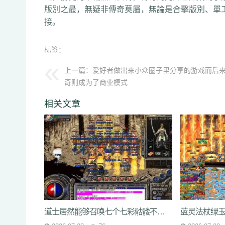
版別之最，無疑非傳奇莫屬，無論是合擊版別、單
接。
标签：
上一篇：
爱好者做出来小众圈子里分享的游戏而后
奇则成为了商业模式
相关文章
道士居然能够召唤七个七彩骷髅不但表面炫酷骷髅的特点