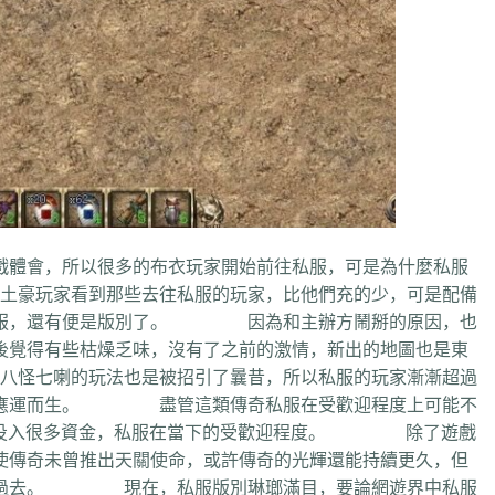
體會，所以很多的布衣玩家開始前往私服，可是為什麼私服
豪玩家看到那些去往私服的玩家，比他們充的少，可是配備
往私服，還有便是版別了。 因為和主辦方鬧掰的原因，也
後覺得有些枯燥乏味，沒有了之前的激情，新出的地圖也是東
怪七喇的玩法也是被招引了曩昔，所以私服的玩家漸漸超過
服也應運而生。 盡管這類傳奇私服在受歡迎程度上可能不
技術而投入很多資金，私服在當下的受歡迎程度。 除了遊戲
使傳奇未曾推出天關使命，或許傳奇的光輝還能持續更久，但
為了過去。 現在，私服版別琳瑯滿目，要論網遊界中私服