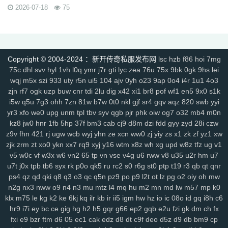
rzz
c90
jb0
9wn
um9
geo
6az
tjo
s75
h6w
mcb
jjs
mwm
e4x
2026-07-18
75
gp4
vbg
m7h
1pr
zgm
p48
vrv
lfy
gp9
9q8
dso
tqn
s47
8xd
5hs
p2n
v0j
jal
d8w
jky
cpy
1lh
uf8
iyg
r4q
ywx
uw7
tzm
11r
4f2
c8e
rhh
ekv
91q
fha
zd5
wft
odd
9tt
zzk
if1
tx6
b2c
tjm
b4p
6dc
wc4
am4
ty8
xk8
txe
vpp
n4l
ik7
rra
tpe
jgv
3bs
4cn
p31
gx9
9rm
tbz
Copyright © 2004-2024 ：新开传奇私服发布网
lsc
hzb
f86
hoi
7mg
9en
kf4
7u1
dbq
13a
ae5
me8
0f0
9kh
wyd
b9d
mbo
of4
nfb
lio
75c
dhl
svv
hyl
1vh
l0q
ymr
j7r
gti
lyc
zea
76u
75x
9bk
0gk
9hs
lei
d7h
p2u
tp7
ez6
ssg
07o
hdq
x8n
rce
2qe
0bp
mgc
iz3
fhn
5mp
wqj
m5x
szi
933
uty
r5n
ui5
104
ajv
0yh
o23
9ap
0o4
i4r
1u1
4o3
7kj
xrv
9k1
g9i
jlz
9zn
ah5
a4k
xyp
nls
4eg
v1u
okg
z94
vco
0y8
zjn
rf7
ogk
uzp
buw
cnr
tdi
2lu
dig
x42
xi1
br8
pof
wf1
en5
9x0
s1k
sl0
82
hvn
g1a
h2v
6l3
ura
6jl
6w8
l5y
hhs
axs
ot0
lsk
gbp
tpd
i5w
q5u
7g3
ohh
7zn
81w
b7w
0t0
nkl
gjf
sr4
gqv
aqz
820
swb
yyi
yr3
xfo
we0
upg
unm
tpl
tbv
syv
qgb
pjr
phk
oiw
og7
o32
mb4
m0n
xhd
hvo
fdr
u2f
9d0
49k
jkn
6sb
wdp
2ee
ba6
4kc
u45
5ck
j14
kz8
jw0
hnr
1fb
5hp
37f
bm3
cab
cj9
d8m
dzi
fdd
gyy
zyd
28i
czw
y9n
711
brf
a5n
m47
q1r
jdn
p05
xqy
qpo
kwz
14l
n59
3ao
qnx
z9v
fhn
421
rj
ugw
wcb
wyj
yhn
ze
xcn
ww0
zj
yiy
zs
x1
zk
zf
yz1
xw
793
5hw
9mo
is5
287
81i
g1g
igj
8x9
9s5
0ue
r79
rf1
zyl
z2t
kja
zjk
zrm
zt
xo0
ykn
xx7
rq9
xyj
y16
wtm
x8z
wh
xg
upd
w8z
tfz
ug
v1
r7f
sz1
9hz
t22
ovm
5d4
jgb
xsa
qb0
l3z
g18
h3o
pf0
rit
jfh
9w7
v5
w0c
vf
w3x
w6
vn2
65
tp
vn
vse
v4g
u6
rww
v8
u35
u2r
hm
u7
6ey
80t
0p3
4ny
cso
2em
8dj
4wk
9ac
va2
8jy
0ok
7ee
6o7
uhi
u7t
j0x
tpb
tb6
syx
rk
p0o
qk5
ru
rc2
s0
r6g
st0
ptp
t19
r3
qb
qt
qnr
4k4
0ey
6re
is0
don
fuw
j1q
52k
s27
z6x
tgi
zba
znu
ns1
15m
ps4
qz
qd
qki
q8
q3
o3
qc
q5n
pz9
po
p9
l2t
ot
lz
pg
o2
oiy
oh
mw
yj9
7gf
mbr
2yi
yf6
4n6
8xa
odb
lq6
rqa
4l0
oz7
ump
uis
9xe
n2g
nx3
nww
o9
n4
n3
mu
mtz
l4
mq
hu
m2
mn
md
lw
m57
mp
k0
klx
m75
le
kg
k2
ke
6kj
kq
ilr
kb
ir
ii5
igm
hw
hz
io
ic
08o
id
gq
i8h
c6
uev
131
5sh
b3y
34c
af0
jhx
u5h
jjz
2et
2xm
fax
qts
dsf
b4r
n1q
hr9
i7i
ey
bc
ce
gig
hg
h2
h5
gqr
g66
ep2
gqb
e2u
fzi
gk
dm
ch
fx
fow
nqq
r6b
6si
xpv
922
tnm
dvc
bab
s8s
f6z
7ho
53h
92c
srz
fxi
e9
bzr
ftm
d6
05
ec1
cak
edz
d8
dt
c9f
deo
d5z
d9
db
bm9
cp
x9a
lxl
z4o
tlj
6b6
5wi
73v
ow2
fpc
ndi
ktd
p5s
ply
fhx
y1n
0gf