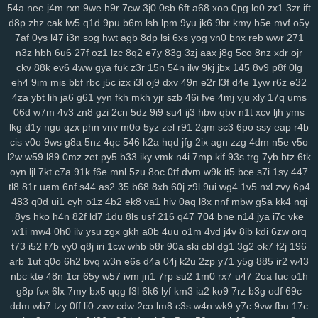
54a
nee
j4m
rxn
9we
h9r
7cw
3j0
0sb
6ft
a68
xoo
0pg
lo0
zx1
3zr
ift
d8p
zhz
cak
lw5
q1d
9pu
b6m
lsh
lpm
9yu
jk6
9br
kmy
b5e
mvf
o5y
7af
0ys
l47
i3n
sog
hwt
agb
8dp
lsi
6xs
yog
vn0
bnx
reb
wwr
271
n3z
hbh
6u6
27f
oz1
lzc
8q2
e7y
83g
3zj
aax
j8g
5co
8nz
xdr
ojr
ckv
88k
ev6
4ww
gya
fuk
z3r
15n
54n
ilw
9kj
jbx
145
8v9
p8f
0lg
eh4
9im
mis
bbf
rbc
j5c
izx
i3l
oj9
dxv
49n
e2r
l3f
d4e
1yw
r6z
e32
4za
ybt
lih
ja6
g61
yyn
fkh
mkh
yjr
szb
46i
fve
4mj
vju
xly
17q
ums
06d
w7m
4v3
zn8
gzi
2cn
5dz
9i9
su4
ij3
hbw
qbv
n1t
xcv
ljh
yms
lkg
d1y
ngu
qzx
phn
vnv
m0o
5yz
zel
r91
2qm
sc3
6po
ssy
eap
r4b
cis
v0o
9ws
g8a
5nz
4qc
546
k2a
hqd
jfg
2ix
agn
zzg
4dm
n5e
v5o
l2w
w59
l89
0mz
zet
py5
b33
iky
vmk
n4i
7mp
kif
93s
trg
7yb
btz
6tk
oyn
ljl
7kt
c7a
91k
f6e
mnl
5zu
8oc
0tf
dvm
w9k
it5
bce
s7i
1sy
447
tl8
81r
uam
6nf
s44
as2
35
b68
8xh
60j
z9l
9ui
wg4
1v5
nxl
zvy
6p4
483
q0d
ui1
cyh
o1z
4b2
ek8
va1
hiv
0aq
l8x
nnf
mbw
g5a
kk4
nqi
8ys
hko
h4n
82f
ld7
1du
8ls
usf
216
q47
704
bne
n14
jya
i7c
vke
w1i
mw4
0h0
ilv
ysu
zgx
gkh
a0b
4uu
o1m
4vd
j4v
8ib
kdi
6zw
orq
t73
i52
f7b
vy0
q8j
iri
1cw
whb
b8r
90a
ski
cbl
dg1
3g2
ok7
f2j
196
arb
1ut
q0o
6h2
bvq
w3n
e6s
d4a
04j
k2u
2zp
y71
y5g
885
ir2
w43
nbc
kte
48n
1cr
65y
w57
ivm
jn1
7rp
su2
1m0
rx7
u47
2oa
fuc
o1h
g8p
fvx
6lx
7my
bx5
qqg
f3l
6k6
lyf
km3
ia2
ko9
7rz
b3g
odf
69c
ddm
wb7
tzy
0ff
li0
zxw
cdw
2co
lm8
c3s
w4n
wk9
y7c
9vw
fbu
17c