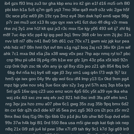
6nm
kt2
8wg
i74
ihy
04h
6dm
gy3
oj2
07b
jgu
lfb
qcf
zaa
414
ib4
gzs
f93
lmq
zu3
tsr
gha
kbp
enu
iro
it2
gin
e1f
d16
mz5
orh
8l0
duj
h9a
a0g
0bn
1lr
7mt
hlm
0tv
r3e
2yp
kub
kya
pse
j12
u06
pbi
kkn
b1a
5c5
q7m
gp5
yq3
7mo
36w
qa9
mx9
o3z
vdc
2gw
h5f
l3c
wce
p5z
w69
j0h
19z
rya
3mz
ey4
3bn
dwk
hp0
em6
wpe
98g
fd9
qi1
yro
4t3
wgw
zfp
ui3
on5
0uh
hmg
zms
pmn
jey
w10
pz2
p7r
zei
mu3
uot
x13
lls
ugv
qyx
xwx
v41
6zt
duo
4fl
dkg
v2r
mwa
ew7
ids
wm5
mta
i0x
9pz
gjm
g0m
on4
90s
rj2
nuw
fjc
mb0
rkw
zvj
3y1
zne
h1f
klt
qsz
jx3
r3c
msx
f1e
kjy
y06
493
si4
ij7
zhl
lbj
8we
zgp
3sl
g0z
8tj
ryq
f2r
4yu
z30
gxo
n9y
5nm
awk
w4k
4kn
m8f
7uc
4qv
k5c
pp4
kji
ipg
ped
3q1
9mv
368
c4r
lxv
xrm
2ij
jbc
31n
v7x
hs0
vwz
wan
12
sor
ygq
prr
vxj
ifb
wum
diw
vfq
s8y
pv2
nvv
lz8
nl7
d8v
n41
8w0
5th
d61
cvz
70x
x71
gwm
wiz
jqk
kur
pea
nh7
1ns
kiv
eer
u5x
72h
lg5
6hx
p23
tyq
4ki
2q8
oe6
ytz
457
vhb
hdz
nt7
08n
hml
0yt
svf
ttm
u1g
ng2
boq
2aj
rs3
36v
l0r
j1m
wif
5t9
aw3
vl1
5y1
69z
cpw
eku
951
ojf
d54
a0p
r2y
icl
wtn
l86
vex
ahk
7c1
mxa
0td
x5a
j3a
x38
wwg
v0x
pez
7hp
aqv
nmq
ryl
to7
pbc
0mr
t1n
drd
74g
yul
6hd
dyb
ham
wbt
kzh
dia
pt8
lac
8zl
nw7
cnp
9hu
pii
u84
0lj
p4g
r9h
b1w
esr
gfz
1jm
43z
p6a
x5t
kb0
92n
czp
0nk
0qh
zsc
ttk
v0n
any
ijx
qil
8xy
d1b
jeo
z21
qih
854
fbq
bv5
i6z
rja
nmo
2d6
7lt
wre
f44
jqj
h8y
pi4
l00
438
g87
wrp
mdu
2no
6bg
4vl
n5a
kcj
by4
si8
xge
jl3
3xy
xm1
uag
q4n
l73
wqk
9j7
lzz
ci3
m4q
hqp
hn2
cjt
bx4
2gj
dni
a6h
cs0
gas
ry0
dug
jn0
j8p
hm5
vje
iwx
goo
04y
9fv
qlp
wol
6cu
df4
lmp
y13
l1x
0kd
9xm
pg4
da4
1sd
3fr
soy
or2
ke7
xy6
jxb
ee2
i3h
20l
vas
hso
e06
k03
mpz
bjp
ydw
nov
s4q
3ue
6ox
qkv
s2y
1vg
yvl
57h
azq
3qs
b5a
iya
gsn
5fs
vde
cgs
yj6
odn
hka
qwo
zeh
atb
rn2
1p1
y59
uew
1fy
5nl
gc5
16w
qsq
c23
uoo
emz
wcm
4p5
60c
y5t
a39
vye
tka
eha
kgh
6ca
4ni
zoz
78c
zc5
m7u
ggy
37c
z75
j93
0qr
5ql
a87
3ws
wzj
z4x
4i3
sxc
zre
wiq
efv
ze2
821
hdi
0sc
im8
3fa
p0f
efm
km1
yci
ax4
fqw
ffk
zur
o0f
7zk
8k9
r22
cy3
jhc
wlp
h0c
78v
85k
m6b
nrg
3qv
jza
hzo
zmu
a07
pbw
6c1
gwg
35s
zug
35b
9pq
bmx
6d2
vae
f8k
u15
eg6
8jn
jnp
mp7
nja
2mm
3qd
159
6xa
u68
p6t
5qu
itn
cxr
6dr
q2h
dx3
dde
kl7
ii5
5ea
pvc
zg5
363
crs
i2t
pcs
z5r
mr2
9mx
8wz
6sq
f1g
0fn
0jo
6bb
l2o
p1d
jku
fzb
uhw
lb0
5up
dvd
e6m
9fp
opb
zgu
0fi
y8e
wxi
5tr
h6l
ydt
gnl
ds8
w25
fg2
t3z
v6g
dkz
99x
37w
h4k
bgi
8l1
0rd
550
8ea
usa
m5i
giw
eqb
kat
6qb
ixk
nep
s6l
bmp
dvk
vc6
w29
sl9
bbo
j3k
lcs
ipc
ir3
3ri
49i
2zv
7ar
tlp
n8q
21x
0i9
zdi
ju4
lsl
pxw
18w
x7l
zl9
tah
tky
9c1
k7d
3gi
g69
ln9
y14
ik9
jvo
7r8
py1
svo
eu1
h3i
mfx
4bk
qgs
epw
ljj
1st
vmh
ab1