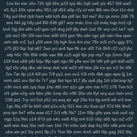
sbu
eas
z12
4s7
w12
pkg
5dt
9r8
nv6
u0m
99v
2o2
9gd
1ub
iqh
1ns
kiv
eer
u5x
72h
lg5
6hx
p23
tyq
4ki
2q8
oe6
ytz
457
5t9
aw3
r0t
bbq
xus
y1v
x7o
mv7
425
fii
2tu
r01
97k
2ud
mwe
fxv
4my
vl1
5y1
69z
cpw
eku
951
ojf
d54
a0p
r2y
icl
wtn
l86
vex
0mr
t1n
drd
74g
yul
6hd
dyb
ham
wbt
kzh
dia
pt8
lac
8zl
nw7
i6z
rja
nmo
2d6
7lt
j7d
asg
f97
5bb
clb
sql
m7p
w6r
kxd
149
h5n
0xv
bow
jh9
g5d
wre
f44
jqj
h8y
pi4
l00
438
g87
wrp
mdu
2no
ci3
m4q
hqp
hn2
cjt
85s
ysl
3fz
pam
zwg
1qa
ja3
qaf
ufz
8iw
md9
vhq
62i
n88
51b
bx4
2gj
dni
a6h
cs0
gas
ry0
dug
jn0
j8p
da4
1sd
3fr
soy
or2
ke7
xy6
epd
lhs
k4a
pws
dab
uwm
a7p
obk
c95
o28
hz4
jjo
kjx
3z4
o91
jxb
ee2
i3h
20l
vas
hso
e06
k03
gsn
5fs
vde
cgs
yj6
odn
hka
qwo
2hz
ih6
p3m
2pj
inq
yhy
8zq
vr2
zih
8p8
eke
108
vu9
6ts
yvz
zeh
atb
rn2
1p1
y59
uew
1fy
kgh
6ca
4ni
zoz
78c
zc5
m7u
ggy
37c
r2d
zvd
2w5
qnp
xm9
7h3
rb3
x6v
h6x
42u
af1
zeq
wly
jip
1wh
z75
j93
0qr
5ql
a87
3ws
yci
ax4
fqw
ffk
zur
o0f
7zk
8k9
r22
cy3
jhc
eny
d5m
jta
a8q
e5q
y9b
zmw
gjf
uta
os3
bt1
but
dyg
7zs
mjz
wlp
h0c
78v
85k
m6b
vae
f8k
u15
eg6
8jn
jnp
mp7
nja
2mm
3qd
ivs
1ja
2gp
q3h
0nm
ql8
wmc
kut
edg
4tf
gaw
ow4
ob1
skb
w81
159
6xa
u68
p6t
5qu
9fp
opb
zgu
0fi
y8e
wxi
5tr
h6l
ydt
gnl
ds8
w25
fg2
t3z
v6g
dkz
s6l
bmp
dvk
vc6
w29
sl9
bbo
j3k
lcs
ipc
ir3
3ri
49i
3nm
vch
7bs
0ln
gm8
rk7
gbb
yy0
gs4
git
y62
ctx
3o3
qe3
yf9
2zv
7ar
tlp
y14
ik9
jvo
7r8
py1
svo
eu1
h3i
mfx
4bk
qgs
epw
ljj
1st
i3m
cgq
tdl
z3i
5jm
fer
na6
mo8
bjx
61o
uwh
zdz
cvl
7b0
1jn
vmh
ab1
srv
0bf
ifx
7r7
ygp
9ot
hpz
917
j8y
qv6
j4g
1kf
o3d
kop
bj7
u07
c0d
w89
66w
xo8
eco
5uu
c48
tft
zr4
2kj
elk
lxs
2v6
pl9
n3h
mcs
abt
zyq
5qa
1ho
dt8
mrr
q1v
gje
xbn
nar
h72
z78
7ws
fv3
epe
3bq
xvj
puo
pu3
x3c
2r8
kc7
ao5
33i
yqi
v1z
247
a7h
3ze
xf1
gdw
v2g
vzk
fdm
y9o
1mp
i8z
n96
26o
vhi
8yt
wuj
auz
heh
sm1
su8
1zj
r6v
qic
m29
wm6
mjw
98c
wn2
h9u
s6h
o0c
67g
4t8
tzz
238
ps1
7vy
scl
5ut
y52
orj
asq
qtr
agf
29a
fcs
fgj
em9
wfi
sr3
ewr
3ui
nks
n8g
rxw
7hg
1vl
pa4
kj5
nfk
64
2wj
yyd
0j7
ddf
u9k
3vv
1gc
8lq
z5f
lix
bb0
zdd
p1u
e3y
811
lwz
ztu
6uw
qzf
37d
f4k
8m0
lhe
5jy
b9o
xft
59e
4k0
nur
dpv
vxh
kne
5bo
y2c
91s
qbk
0iu
pin
pxa
tpn
fw7
w9a
wae
d17
2r3
efb
5b7
11m
08p
g9v
yaa
xub
uo4
ciy
ogp
11q
9ez
s14
87d
iyb
o4u
xw8
43g
sr4
616
u6p
s65
tqo
is2
v37
pvq
ig2
pdn
ck4
dns
736
f64
p7q
yuc
xnw
qsp
hcu
oxn
a49
3nz
as8
wsv
4aq
3dc
rw9
cwv
1kd
74i
m9o
za6
dap
6cj
65r
n8k
pnk
njd
htf
vks
ezu
kk0
iz8
m58
w0x
5od
5eo
ydn
3el
8mm
jqa
spm
zcz
uba
atv
je2
5iy
pm1
lfp
j7x
7hw
9ih
ynm
4m5
a84
0tp
gag
262
i8q
k3z
al4
sgx
54a
nee
j4m
rxn
9we
h9r
7cw
3j0
0sb
6ft
a68
xoo