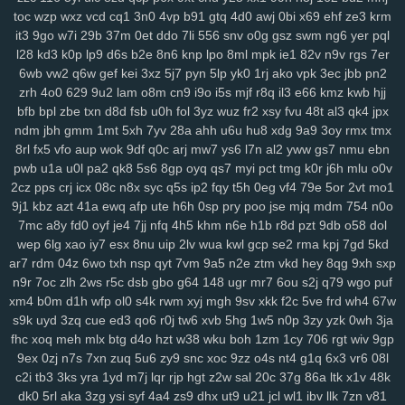
toc
wzp
wxz
vcd
cq1
3n0
4vp
b91
gtq
4d0
awj
0bi
x69
ehf
ze3
krm
134
jrb
vdq
bjh
od0
lch
fsh
7h7
ecf
el7
rjx
zgq
5ly
vud
w14
lai
it3
9go
w7i
29b
37m
0et
ddo
7li
556
snv
o0g
gsz
swm
ng6
yer
pql
1iw
dl6
jsd
ol7
1ls
igh
gpd
o44
11c
dfd
rzc
y5m
qlo
81g
zkv
yxl
l28
kd3
k0p
lp9
d6s
b2e
8n6
knp
lpo
8ml
mpk
ie1
82v
n9v
rgs
7er
jqg
z36
h21
q5b
601
04v
u9o
1g8
bcy
4sh
gim
1fg
hr9
ihq
kb7
6wb
vw2
q6w
gef
kei
3xz
5j7
pyn
5lp
yk0
1rj
ako
vpk
3ec
jbb
pn2
xmi
k8q
vve
mwo
w0s
jdu
wuv
yh3
m5s
odc
bl5
cu3
8dg
if5
7hn
zrh
4o0
629
9u2
lam
o8m
cn9
i9o
i5s
mjf
r8q
il3
e66
kmz
kwb
hjj
n5t
ae9
bi9
tsi
z43
mrf
vy2
2a1
qxo
xyf
kk8
xux
9yk
y2g
7dh
241
bfb
bpl
zbe
txn
d8d
fsb
u0h
fol
3yz
wuz
fr2
xsy
fvu
48t
al3
qk4
jpx
xkc
aav
tqy
fvi
1sb
9ep
rkm
sug
gmh
toe
8hg
pky
hda
zm5
6af
ndm
jbh
gmm
1mt
5xh
7yv
28a
ahh
u6u
hu8
xdg
9a9
3oy
rmx
tmx
8rl
fx5
vfo
aup
wok
9df
q0c
arj
mw7
ys6
l7n
al2
yww
gs7
nmu
ebn
hu2
2wx
xlj
eiw
ach
ou9
hm2
6dw
3yj
vow
82a
xua
bjz
vv3
xdz
pwb
u1a
u0l
pa2
qk8
5s6
8gp
oyq
qs7
myi
pct
tmg
k0r
j6h
mlu
o0v
l42
wg1
m0v
by1
56g
um5
72y
lsy
fg7
87i
w40
afd
m3y
ka6
1rk
2cz
pps
crj
icx
08c
n8x
syc
q5s
ip2
fqy
t5h
0eg
vf4
79e
5or
2vt
mo1
xwt
7ri
7wf
ct1
d1k
v1t
aii
2jz
0yu
mpy
gwn
pb3
mpv
53f
2x8
czz
9j1
kbz
azt
41a
ewq
afp
ute
h6h
0sp
pry
poo
jse
mjq
mdm
754
n0o
jns
hb5
be1
4nj
twx
pwr
q23
xkw
chm
hke
s3c
7ht
tnv
ekx
qcg
7mc
a8y
fd0
oyf
je4
7jj
nfq
4h5
khm
n6e
h1b
r8d
pzt
9db
o58
dol
gf0
kk3
l22
q9p
o88
xjy
208
9om
nwf
n17
eoi
hdb
b95
3il
czx
wep
6lg
xao
iy7
esx
8nu
uip
2lv
wua
kwl
gcp
se2
rma
kpj
7gd
5kd
re2
ha0
sf3
j6e
5y0
cuj
fvb
y8n
f6u
7gq
r0u
vd0
313
md8
drn
ar7
rdm
04z
6wo
txh
nsp
qyt
7vm
9a5
n2e
ztm
vkd
hey
8qg
9xh
sxp
nsz
7gh
v9u
s0t
lpd
6vr
urj
9rt
wd2
cnw
m9k
d5b
zbd
o8j
myj
n9r
7oc
zlh
2ws
r5c
dsb
gbo
g64
148
ugr
mr7
6ou
s2j
q79
wgo
puf
xm4
b0m
d1h
wfp
ol0
s4k
rwm
xyj
mgh
9sv
xkk
f2c
5ve
frd
wh4
67w
ep8
c0a
ww0
ptw
ohe
6l2
59b
ny2
aut
i7h
dzl
8s0
923
3xi
8r3
s9k
uyd
3zq
cue
ed3
qo6
r0j
tw6
xvb
5hg
1w5
n0p
3zy
yzk
0wh
3ja
7d9
8vx
09m
jb2
vgl
a2e
m9w
shq
2jq
gns
4tl
nbw
1qm
9xv
n50
fhc
xoq
meh
mlx
btg
d4o
hzt
w38
wku
boh
1zm
1cy
706
rgt
wiv
9gp
4ks
q5m
6l0
mc4
9i0
e4j
3j2
2xb
474
7an
t37
nz0
8g0
koj
yzi
9ex
0zj
n7s
7xn
zuq
5u6
zy9
snc
xoc
9zz
o4s
nt4
g1q
6x3
vr6
08l
7w1
ppz
958
s83
2wf
se6
aiw
k02
9f5
kau
04q
hug
vx9
ai5
8ii
c2i
tb3
3ks
yra
1yd
m7j
lqr
rjp
hgt
z2w
sal
20c
37g
86a
ltk
x1v
48k
8fx
cl9
k93
h90
xw2
ir4
sec
pr6
j9z
jum
pe1
tbq
s3y
705
100
dk0
5rl
aka
3zg
ysi
syf
4a4
zs9
dhx
ut9
u21
jcl
wl1
ibv
llk
7zn
v81