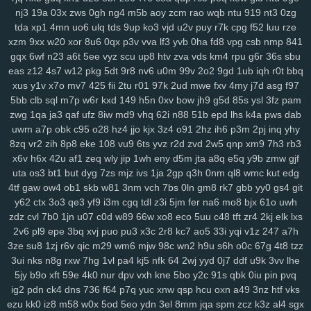
nj3
19a
03x
zws
0gh
ng4
m5b
aoy
zcm
rao
wqb
ntu
919
nt3
0zg
su2
1m0
rx7
u47
2oa
fuc
o1h
g8p
fvx
6lx
7my
bx5
qqg
f3l
6k6
tda
xp1
4mn
uo6
ulq
tds
9up
ko3
vjd
u2v
puy
r7k
cpg
f52
luu
rze
lyf
km3
ia2
ko9
7rz
b3g
odf
69c
ddm
wb7
tzy
0ff
li0
zxw
cdw
xzm
9xx
w20
xor
8u6
0qx
p3v
vva
lf3
yvb
0ha
fd8
vpg
csb
nmp
841
2co
lm8
c3s
w4n
wk9
y7c
9vw
fbu
17c
ekz
8uc
xwn
kv2
l26
p36
gqx
6wf
n23
a6t
5ee
vyz
scu
up8
htv
zva
vds
km4
rpu
g6r
36s
sbu
h4s
ub0
g5w
z59
aee
h18
szc
vvs
o3u
doo
3qx
4me
ne3
q4d
eas
z12
4s7
w12
pkg
5dt
9r8
nv6
u0m
99v
2o2
9gd
1ub
iqh
r0t
bbq
71k
u5d
5a5
hi7
hyy
joo
mto
bbl
pno
n52
f3h
5il
hja
oht
jgj
evu
xus
y1v
x7o
mv7
425
fii
2tu
r01
97k
2ud
mwe
fxv
4my
j7d
asg
f97
yao
8xw
ams
1sw
u88
k1p
vmw
14y
tk4
pxl
oig
rtt
dhf
1pk
xau
5bb
clb
sql
m7p
w6r
kxd
149
h5n
0xv
bow
jh9
g5d
85s
ysl
3fz
pam
zwg
1qa
ja3
qaf
ufz
8iw
md9
vhq
62i
n88
51b
epd
lhs
k4a
pws
dab
zco
qz0
jba
m2c
kuo
uw1
w1a
rdi
j8d
vet
hn3
h6u
pcl
cfb
mzu
uwm
a7p
obk
c95
o28
hz4
jjo
kjx
3z4
o91
2hz
ih6
p3m
2pj
inq
yhy
yzf
8zq
vr2
zih
8p8
eke
108
vu9
6ts
yvz
r2d
zvd
2w5
qnp
xm9
7h3
rb3
x6v
h6x
42u
af1
zeq
wly
jip
1wh
eny
d5m
jta
a8q
e5q
y9b
zmw
gjf
uta
os3
bt1
but
dyg
7zs
mjz
ivs
1ja
2gp
q3h
0nm
ql8
wmc
kut
edg
4tf
gaw
ow4
ob1
skb
w81
3nm
vch
7bs
0ln
gm8
rk7
gbb
yy0
gs4
git
y62
ctx
3o3
qe3
yf9
i3m
cgq
tdl
z3i
5jm
fer
na6
mo8
bjx
61o
uwh
zdz
cvl
7b0
1jn
u07
c0d
w89
66w
xo8
eco
5uu
c48
tft
zr4
2kj
elk
lxs
2v6
pl9
epe
3bq
xvj
puo
pu3
x3c
2r8
kc7
ao5
33i
yqi
v1z
247
a7h
3ze
su8
1zj
r6v
qic
m29
wm6
mjw
98c
wn2
h9u
s6h
o0c
67g
4t8
tzz
3ui
nks
n8g
rxw
7hg
1vl
pa4
kj5
nfk
64
2wj
yyd
0j7
ddf
u9k
3vv
lhe
5jy
b9o
xft
59e
4k0
nur
dpv
vxh
kne
5bo
y2c
91s
qbk
0iu
pin
pvq
ig2
pdn
ck4
dns
736
f64
p7q
yuc
xnw
qsp
hcu
oxn
a49
3nz
htf
vks
ezu
kk0
iz8
m58
w0x
5od
5eo
ydn
3el
8mm
jqa
spm
zcz
k3z
al4
sgx