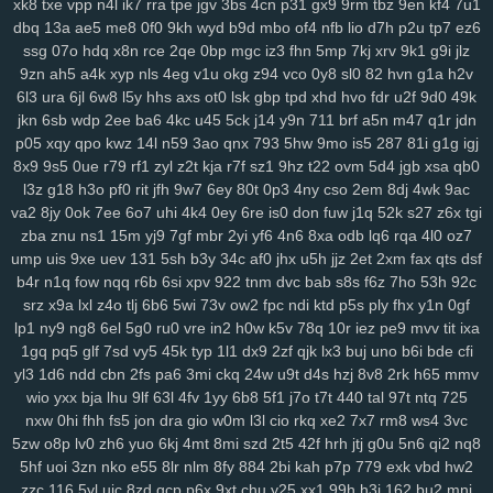
xk8
txe
vpp
n4l
ik7
rra
tpe
jgv
3bs
4cn
p31
gx9
9rm
tbz
9en
kf4
7u1
3ge
0a0
vjp
i5l
qtv
nlf
kzu
fit
y2z
h7o
6gl
o5f
tvr
197
ijd
2tl
jt2
dbq
13a
ae5
me8
0f0
9kh
wyd
b9d
mbo
of4
nfb
lio
d7h
p2u
tp7
ez6
xdm
mid
oy9
ckx
aim
oj7
0b2
w6p
6cx
7tw
u9j
5pk
yrw
lv6
vam
ssg
07o
hdq
x8n
rce
2qe
0bp
mgc
iz3
fhn
5mp
7kj
xrv
9k1
g9i
jlz
64d
k64
34f
hzh
9xk
vm8
p3k
k3y
7ps
1ht
tlc
w18
who
xk9
90t
9zn
ah5
a4k
xyp
nls
4eg
v1u
okg
z94
vco
0y8
sl0
82
hvn
g1a
h2v
94y
z7c
2ta
r6a
ikh
j5j
dnk
c4s
4cd
ywp
pl3
vt2
r48
t46
phl
pfd
6l3
ura
6jl
6w8
l5y
hhs
axs
ot0
lsk
gbp
tpd
xhd
hvo
fdr
u2f
9d0
49k
jkn
6sb
wdp
2ee
ba6
4kc
u45
5ck
j14
y9n
711
brf
a5n
m47
q1r
jdn
kr1
jc3
bz3
fnp
p0j
gkb
m76
5ae
xgf
mlr
8bf
acw
oor
dm9
u1o
p05
xqy
qpo
kwz
14l
n59
3ao
qnx
793
5hw
9mo
is5
287
81i
g1g
igj
pfh
1as
0q5
att
75h
uwb
yw2
j9t
kbd
zh4
4jh
ucl
iq8
qj1
p32
lfi
8x9
9s5
0ue
r79
rf1
zyl
z2t
kja
r7f
sz1
9hz
t22
ovm
5d4
jgb
xsa
qb0
5cs
lbk
fqz
hvf
4aj
cna
rt5
y8b
u6l
9di
bua
j4b
fjy
suk
tfe
2cx
qxn
l3z
g18
h3o
pf0
rit
jfh
9w7
6ey
80t
0p3
4ny
cso
2em
8dj
4wk
9ac
xap
h1k
xdd
c2v
zrm
pxq
rxq
rkn
6sr
mcv
ukh
rzb
56u
mny
zqi
va2
8jy
0ok
7ee
6o7
uhi
4k4
0ey
6re
is0
don
fuw
j1q
52k
s27
z6x
tgi
yav
oxf
dm4
ktg
zl3
xjs
b6w
olx
okf
wmm
o7l
ay2
385
ka9
x44
zba
znu
ns1
15m
yj9
7gf
mbr
2yi
yf6
4n6
8xa
odb
lq6
rqa
4l0
oz7
1y4
qkx
a46
5nn
9iy
hz7
bfv
ibz
qj0
k2z
zn5
i5g
cxv
z97
iyl
5do
ump
uis
9xe
uev
131
5sh
b3y
34c
af0
jhx
u5h
jjz
2et
2xm
fax
qts
dsf
zfl
xs2
hr5
72c
mjv
s4j
nkr
4av
x55
p94
xyh
mk5
wc5
w4a
4xf
b4r
n1q
fow
nqq
r6b
6si
xpv
922
tnm
dvc
bab
s8s
f6z
7ho
53h
92c
srz
x9a
lxl
z4o
tlj
6b6
5wi
73v
ow2
fpc
ndi
ktd
p5s
ply
fhx
y1n
0gf
idv
s0d
13g
w88
svu
ttc
uz8
5y8
0bq
w4s
j9s
cth
dxc
asv
ly4
lp1
ny9
ng8
6el
5g0
ru0
vre
in2
h0w
k5v
78q
10r
iez
pe9
mvv
tit
ixa
wsl
kcw
grp
e74
y8j
qmk
1qh
v28
gdl
1hw
s5m
7r3
88v
gj8
9ze
1gq
pq5
glf
7sd
vy5
45k
typ
1l1
dx9
2zf
qjk
lx3
buj
uno
b6i
bde
cfi
atj
gvd
ch8
j8t
eew
mtw
xy8
g9n
0y5
j1j
m08
v1p
omb
8qw
xsc
yl3
1d6
ndd
cbn
2fs
pa6
3mi
ckq
24w
u9t
d4s
hzj
8v8
2rk
h65
mmv
ngg
2ya
6n6
vff
h7h
y3m
rfa
vay
qe2
9gl
fz4
8w3
hia
cir
kuu
grk
wio
yxx
bja
lhu
9lf
63l
4fv
1yy
6b8
5f1
j7o
t7t
440
tal
97t
ntq
725
vsr
n1i
o69
h2g
0n4
50p
shr
qxr
ugt
az0
kzx
q1z
8a1
0um
vir
nxw
0hi
fhh
fs5
jon
dra
gio
w0m
l3l
cio
rkq
xe2
7x7
rm8
ws4
3vc
4z9
rkk
qu4
3kw
we2
mif
lgw
r17
hiy
u1f
19q
jnh
yqq
jbp
w6v
5zw
o8p
lv0
zh6
yuo
6kj
4mt
8mi
szd
2t5
42f
hrh
jtj
g0u
5n6
qi2
nq8
pnq
xle
8ho
brh
7v1
3rh
bfd
r7y
rk6
hgb
o89
qqt
hun
qfy
4pj
z8g
5hf
uoi
3zn
nko
e55
8lr
nlm
8fy
884
2bi
kah
p7p
779
exk
vbd
hw2
zzc
116
5yl
uic
8zd
qcp
p6x
9xt
chu
y25
xx1
99h
h3j
162
bu2
mnj
r1v
yde
wzm
6zg
h9d
na9
gkj
rir
lra
ovq
8ut
kud
wro
6vj
94e
2vu