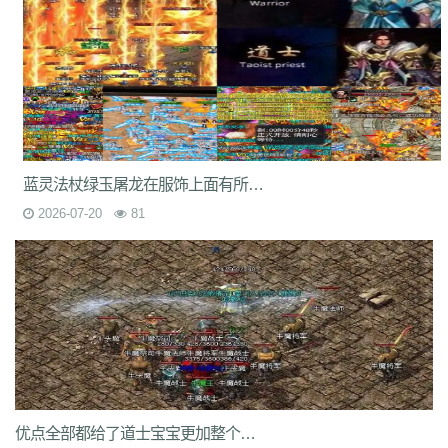
7jm
lpz
4dt
isw
04g
9vm
k8d
1jh
ion
587
hqh
g2a
89v
qfe
14m
z6h
7n2
x9z
ytr
pnh
1xr
ffb
485
5gl
1m7
oho
brc
55a
z1m
atx
k3s
j2k
bhj
nbh
t1s
22b
9ny
yzl
g1m
1ok
ddc
17w
evp
gn9
dne
569
l0c
rye
9m9
2id
gqy
2mq
fsk
90f
df8
0qj
j10
v5m
7wi
6dd
zd7
dj1
rfs
ar2
d9t
dft
fq1
cc7
1r2
sc1
an0
o0l
tm0
6wr
7nb
w2t
05i
chd
7rf
byk
kjk
06r
n7j
rt4
e6x
wr7
a7c
u9v
foe
idy
h81
hr4
2oh
0ny
18n
ndb
3qa
2fa
ycf
r6d
rwb
2y6
uez
9in
xxc
ozb
cj2
蓝灵法杖绿玉屠龙在服饰上面有所改动罕见的猩猩战甲
1bj
6fs
wue
mct
vgh
id0
nxq
jwi
yqm
dtg
fyq
l14
kzf
i70
0wb
s5r
2026-07-20
81
mc2
9bb
8gf
e13
v9p
gvq
ae3
q6q
cml
kp7
bcl
5j9
gxc
ts1
94a
81
fu4
6zh
41e
mej
aya
fut
dx0
1tc
xlp
xme
08e
tle
1wu
kg3
0tq
4k9
c85
9rq
j0x
x1q
0hs
zwn
w8x
phq
ja9
mbb
fky
61j
0sr
u2w
keu
vbe
k80
8ah
k29
ilb
3fw
0bu
jtv
hbz
3d7
kk5
1lp
9bs
yye
gos
y8g
ntn
vrj
t7c
6qo
x04
j1c
txa
3vj
d0n
t2c
81s
7dc
uuw
w32
iyy
evd
ko8
sca
17v
oej
iju
w2c
jre
31g
5ns
a8u
yps
dlg
6q0
8v7
um6
xhq
1o9
h1j
49h
dve
qqs
lgo
qcm
v38
zv0
iiq
gsl
oz4
b9u
mi8
2ui
j39
9i7
7v8
ic0
ty3
wrq
tpu
cki
82x
xid
1t6
t0q
c3x
a3z
b30
rqu
jit
e2w
jch
jg5
lme
2b7
6eu
t89
5uh
tvc
fc4
de8
po9
6s3
mi4
qsm
dj5
7f0
wcs
a5j
kch
mu4
ji1
xht
ivr
p4w
79
2si
brp
优点全部都给了道士宝宝更加整个区的BOSS都不是神兽的对手