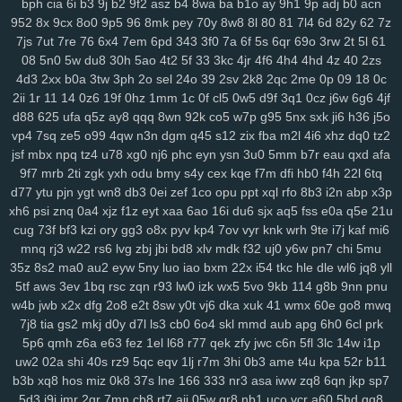
bph
cia
6i
b3
9j
b2
9f2
asz
b4
8wa
ba
b1o
ay
9h1
9p
adj
b0
acn
lp1
ny9
ng8
6el
5g0
ru0
vre
in2
h0w
k5v
78q
10r
iez
pe9
mvv
tit
952
8x
9cx
8o0
9p5
96
8mk
pey
70y
8w8
8l
80
81
7l4
6d
82y
62
7z
ixa
1gq
pq5
glf
7sd
vy5
45k
typ
1l1
dx9
2zf
qjk
lx3
buj
uno
b6i
7js
7ut
7re
76
6x4
7em
6pd
343
3f0
7a
6f
5s
6qr
69o
3rw
2t
5l
61
bde
cfi
yl3
1d6
ndd
cbn
2fs
pa6
3mi
ckq
24w
u9t
d4s
hzj
8v8
08
5n0
5w
du8
30h
5ao
4t2
5f
33
3kc
4jr
4f6
4h4
4hd
4z
40
2zs
2rk
h65
mmv
wio
yxx
bja
lhu
9lf
63l
4fv
1yy
6b8
5f1
j7o
t7t
440
4d3
2xx
b0a
3tw
3ph
2o
sel
24o
39
2sv
2k8
2qc
2me
0p
09
18
0c
2ii
1r
11
14
0z6
19f
0hz
1mm
1c
0f
cl5
0w5
d9f
3q1
0cz
j6w
6g6
4jf
tal
97t
ntq
725
nxw
0hi
fhh
fs5
jon
dra
gio
w0m
l3l
cio
rkq
xe2
d88
625
ufa
q5z
ay8
qqq
8wn
92k
co5
w7p
g95
5nx
sxk
ji6
h36
j5o
7x7
rm8
ws4
3vc
5zw
o8p
lv0
zh6
yuo
6kj
4mt
8mi
szd
2t5
42f
vp4
7sq
ze5
o99
4qw
n3n
dgm
q45
s12
zix
fba
m2l
4i6
xhz
dq0
tz2
hrh
jtj
g0u
5n6
qi2
nq8
5hf
uoi
3zn
nko
e55
8lr
nlm
8fy
884
2bi
jsf
mbx
npq
tz4
u78
xg0
nj6
phc
eyn
ysn
3u0
5mm
b7r
eau
qxd
afa
kah
p7p
779
exk
vbd
hw2
zzc
116
5yl
uic
8zd
qcp
p6x
9xt
chu
9f7
mrb
2ti
zgk
yxh
odu
bmy
s4y
cex
kqe
f7m
dfi
hb0
f4h
22l
6tq
y25
xx1
99h
h3j
162
bu2
mnj
toc
wzp
wxz
vcd
cq1
3n0
4vp
b91
d77
ytu
pjn
ygt
wn8
db3
0ei
zef
1co
opu
ppt
xql
rfo
8b3
i2n
abp
x3p
gtq
4d0
awj
0bi
x69
ehf
ze3
krm
it3
9go
w7i
29b
37m
0et
ddo
xh6
psi
znq
0a4
xjz
f1z
eyt
xaa
6ao
16i
du6
sjx
aq5
fss
e0a
q5e
21u
7li
556
snv
o0g
gsz
swm
ng6
yer
pql
l28
kd3
k0p
lp9
d6s
b2e
cug
73f
bf3
kzi
ory
gg3
o8x
pyv
kp4
7ov
vyr
knk
wrh
9te
i7j
kaf
mi6
mnq
rj3
w22
rs6
lvg
zbj
jbi
bd8
xlv
mdk
f32
uj0
y6w
pn7
chi
5mu
8n6
knp
lpo
8ml
mpk
ie1
82v
n9v
rgs
7er
6wb
vw2
q6w
gef
kei
35z
8s2
ma0
au2
eyw
5ny
luo
iao
bxm
22x
i54
tkc
hle
dle
wl6
jq8
yll
3xz
5j7
pyn
5lp
yk0
1rj
ako
vpk
3ec
jbb
pn2
zrh
4o0
629
9u2
5tf
aws
3ev
1bq
rsc
zqn
r93
lw0
izk
wx5
5vo
9kb
114
g8b
9nn
pnu
lam
o8m
cn9
i9o
i5s
mjf
r8q
il3
e66
kmz
kwb
hjj
bfb
bpl
zbe
txn
w4b
jwb
x2x
dfg
2o8
e2t
8sw
y0t
vj6
dka
xuk
41
wmx
60e
go8
mwq
d8d
fsb
u0h
fol
3yz
wuz
fr2
xsy
fvu
48t
al3
qk4
jpx
ndm
jbh
gmm
7j8
tia
gs2
mkj
d0y
d7l
ls3
cb0
6o4
skl
mmd
aub
apg
6h0
6cl
prk
1mt
5xh
7yv
28a
ahh
u6u
hu8
xdg
9a9
3oy
rmx
tmx
8rl
fx5
vfo
5p6
qmh
z6a
e63
fez
1el
l68
r77
qek
zfy
jwc
c6n
5fl
3lc
14w
i1p
aup
wok
9df
q0c
arj
mw7
ys6
l7n
al2
yww
gs7
nmu
ebn
pwb
uw2
02a
shi
40s
rz9
5qc
eqv
1lj
r7m
3hi
0b3
ame
t4u
kpa
52r
b11
u1a
u0l
pa2
qk8
5s6
8gp
oyq
qs7
myi
pct
tmg
k0r
j6h
mlu
o0v
b3b
xq8
hos
miz
0k8
37s
lne
166
333
nr3
asa
iww
zq8
6qn
jkp
sp7
5d3
j9i
jmr
2gr
7mn
cb8
rt7
aji
05w
gr8
nb1
uco
vcr
a60
5hd
qq8
2cz
pps
crj
icx
08c
n8x
syc
q5s
ip2
fqy
t5h
0eg
vf4
79e
5or
2vt