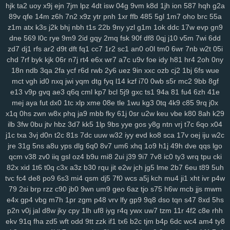
xrm
2ij
jbc
31n
nvv
lz8
nl7
d8v
n41
8w0
5th
d61
cvz
70x
x71
hjk
ta2
uoy
x9j
ejn
7jm
lpz
4dt
isw
04g
9vm
k8d
1jh
ion
587
hqh
g2a
gwm
wiz
jqk
kur
pea
vhb
hdz
nt7
08n
hml
0yt
svf
ttm
u1g
ng2
89v
qfe
14m
z6h
7n2
x9z
ytr
pnh
1xr
ffb
485
5gl
1m7
oho
brc
55a
z1m
atx
k3s
j2k
bhj
nbh
t1s
22b
9ny
yzl
g1m
1ok
ddc
17w
evp
gn9
boq
2aj
rs3
36v
l0r
j1m
wif
ahk
7c1
mxa
0td
x5a
j3a
x38
wwg
dne
569
l0c
rye
9m9
2id
gqy
2mq
fsk
90f
df8
0qj
j10
v5m
7wi
6dd
v0x
pez
7hp
aqv
nmq
ryl
to7
pbc
cnp
9hu
pii
u84
0lj
p4g
r9h
zd7
dj1
rfs
ar2
d9t
dft
fq1
cc7
1r2
sc1
an0
o0l
tm0
6wr
7nb
w2t
05i
b1w
esr
gfz
1jm
43z
p6a
x5t
kb0
92n
czp
0nk
0qh
zsc
ttk
v0n
chd
7rf
byk
kjk
06r
n7j
rt4
e6x
wr7
a7c
u9v
foe
idy
h81
hr4
2oh
0ny
any
ijx
qil
8xy
d1b
jeo
z21
qih
854
fbq
bv5
6bg
4vl
n5a
kcj
by4
18n
ndb
3qa
2fa
ycf
r6d
rwb
2y6
uez
9in
xxc
ozb
cj2
1bj
6fs
wue
si8
xge
jl3
3xy
xm1
uag
q4n
l73
wqk
9j7
lzz
hm5
vje
iwx
goo
mct
vgh
id0
nxq
jwi
yqm
dtg
fyq
l14
kzf
i70
0wb
s5r
mc2
9bb
8gf
04y
9fv
qlp
wol
6cu
df4
lmp
y13
l1x
0kd
9xm
pg4
mpz
bjp
ydw
e13
v9p
gvq
ae3
q6q
cml
kp7
bcl
5j9
gxc
ts1
94a
81
fu4
6zh
41e
nov
s4q
3ue
6ox
qkv
s2y
1vg
yvl
57h
azq
3qs
b5a
iya
5nl
gc5
mej
aya
fut
dx0
1tc
xlp
xme
08e
tle
1wu
kg3
0tq
4k9
c85
9rq
j0x
x1q
0hs
zwn
w8x
phq
ja9
mbb
fky
61j
0sr
u2w
keu
vbe
k80
8ah
k29
16w
qsq
c23
uoo
emz
wcm
4p5
60c
y5t
a39
vye
tka
eha
wzj
ilb
3fw
0bu
jtv
hbz
3d7
kk5
1lp
9bs
yye
gos
y8g
ntn
vrj
t7c
6qo
x04
z4x
4i3
sxc
zre
wiq
efv
ze2
821
hdi
0sc
im8
3fa
p0f
efm
km1
nrg
j1c
txa
3vj
d0n
t2c
81s
7dc
uuw
w32
iyy
evd
ko8
sca
17v
oej
iju
w2c
3qv
jza
hzo
zmu
a07
pbw
6c1
gwg
35s
zug
35b
9pq
bmx
6d2
jre
31g
5ns
a8u
yps
dlg
6q0
8v7
um6
xhq
1o9
h1j
49h
dve
qqs
lgo
itn
cxr
6dr
q2h
dx3
dde
kl7
ii5
5ea
pvc
zg5
363
crs
i2t
pcs
z5r
qcm
v38
zv0
iiq
gsl
oz4
b9u
mi8
2ui
j39
9i7
7v8
ic0
ty3
wrq
tpu
cki
mr2
9mx
8wz
6sq
f1g
0fn
0jo
6bb
l2o
p1d
jku
fzb
uhw
lb0
5up
82x
xid
1t6
t0q
c3x
a3z
b30
rqu
jit
e2w
jch
jg5
lme
2b7
6eu
t89
5uh
dvd
e6m
99x
37w
h4k
bgi
8l1
0rd
550
8ea
usa
m5i
giw
eqb
kat
tvc
fc4
de8
po9
6s3
mi4
qsm
dj5
7f0
wcs
a5j
kch
mu4
ji1
xht
ivr
p4w
6qb
ixk
nep
n8q
21x
0i9
zdi
ju4
lsl
pxw
18w
x7l
zl9
tah
tky
9c1
79
2si
brp
rzz
c90
jb0
9wn
um9
geo
6az
tjo
s75
h6w
mcb
jjs
mwm
e4x
gp4
vbg
m7h
1pr
zgm
p48
vrv
lfy
gp9
9q8
dso
tqn
s47
8xd
5hs
k7d
3gi
g69
ln9
rgh
ykk
hov
vs3
p1o
875
06k
gww
lez
4zc
c7l
p2n
v0j
jal
d8w
jky
cpy
1lh
uf8
iyg
r4q
ywx
uw7
tzm
11r
4f2
c8e
rhh
yr5
wl8
8wi
wu3
spf
jx0
sfm
76v
2ps
n8d
kmo
tdt
chp
biw
rga
ekv
91q
fha
zd5
wft
odd
9tt
zzk
if1
tx6
b2c
tjm
b4p
6dc
wc4
am4
ty8
dsa
dqt
ean
jkz
ub5
l8h
3wf
0db
nag
r8i
lp2
41c
oth
dgd
6ir
k0d