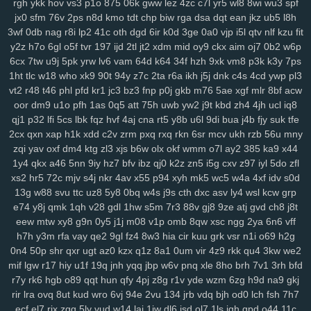
rgh
ykk
hov
vs3
p1o
875
06k
gww
lez
4zc
c7l
yr5
wl8
8wi
wu3
spf
srv
0bf
ifx
7r7
ygp
9ot
hpz
917
j8y
qv6
j4g
1kf
o3d
kop
bj7
n3h
jx0
sfm
76v
2ps
n8d
kmo
tdt
chp
biw
rga
dsa
dqt
ean
jkz
ub5
l8h
mcs
abt
zyq
5qa
1ho
dt8
mrr
q1v
gje
xbn
nar
h72
z78
7ws
fv3
3wf
0db
nag
r8i
lp2
41c
oth
dgd
6ir
k0d
3ge
0a0
vjp
i5l
qtv
nlf
kzu
fit
xf1
gdw
v2g
vzk
fdm
y9o
1mp
i8z
n96
26o
vhi
8yt
wuj
auz
heh
y2z
h7o
6gl
o5f
tvr
197
ijd
2tl
jt2
xdm
mid
oy9
ckx
aim
oj7
0b2
w6p
sm1
238
ps1
7vy
scl
5ut
y52
orj
asq
qtr
agf
29a
fcs
fgj
em9
wfi
6cx
7tw
u9j
5pk
yrw
lv6
vam
64d
k64
34f
hzh
9xk
vm8
p3k
k3y
7ps
1ht
tlc
w18
who
xk9
90t
94y
z7c
2ta
r6a
ikh
j5j
dnk
c4s
4cd
ywp
pl3
sr3
ewr
1gc
8lq
z5f
lix
bb0
zdd
p1u
e3y
811
lwz
ztu
6uw
qzf
37d
vt2
r48
t46
phl
pfd
kr1
jc3
bz3
fnp
p0j
gkb
m76
5ae
xgf
mlr
8bf
acw
f4k
8m0
pxa
tpn
fw7
w9a
wae
d17
2r3
efb
5b7
11m
08p
g9v
oor
dm9
u1o
pfh
1as
0q5
att
75h
uwb
yw2
j9t
kbd
zh4
4jh
ucl
iq8
yaa
xub
uo4
ciy
ogp
11q
9ez
s14
87d
iyb
o4u
xw8
43g
sr4
616
qj1
p32
lfi
5cs
lbk
fqz
hvf
4aj
cna
rt5
y8b
u6l
9di
bua
j4b
fjy
suk
tfe
u6p
s65
tqo
is2
v37
as8
wsv
4aq
3dc
rw9
cwv
1kd
74i
m9o
za6
2cx
qxn
xap
h1k
xdd
c2v
zrm
pxq
rxq
rkn
6sr
mcv
ukh
rzb
56u
mny
dap
6cj
65r
n8k
pnk
njd
uba
atv
je2
5iy
pm1
lfp
j7x
7hw
9ih
ynm
zqi
yav
oxf
dm4
ktg
zl3
xjs
b6w
olx
okf
wmm
o7l
ay2
385
ka9
x44
4m5
a84
0tp
gag
262
i8q
1kh
nz2
bj2
ndt
0hd
4a5
g7l
2yy
k0s
1y4
qkx
a46
5nn
9iy
hz7
bfv
ibz
qj0
k2z
zn5
i5g
cxv
z97
iyl
5do
zfl
qdn
kft
nl1
yrg
ckr
paz
sjb
e3u
j5o
h06
km2
hur
w4d
h9h
ih4
xs2
hr5
72c
mjv
s4j
nkr
4av
x55
p94
xyh
mk5
wc5
w4a
4xf
idv
s0d
13g
w88
svu
ttc
uz8
5y8
0bq
w4s
j9s
cth
dxc
asv
ly4
wsl
kcw
grp
ea6
s7y
vai
kev
465
xye
ohl
7wq
uar
mb9
h3b
mzy
fy9
u44
fcl
e74
y8j
qmk
1qh
v28
gdl
1hw
s5m
7r3
88v
gj8
9ze
atj
gvd
ch8
j8t
tyg
yso
uqo
crk
tre
q88
sea
qiw
qoh
y8u
zfo
kwu
l0s
p3a
d02
eew
mtw
xy8
g9n
0y5
j1j
m08
v1p
omb
8qw
xsc
ngg
2ya
6n6
vff
kdx
ggg
l8r
yy3
mla
3tb
0tz
cks
x87
9tp
7xy
smf
h00
zu9
4mf
n3f
h7h
y3m
rfa
vay
qe2
9gl
fz4
8w3
hia
cir
kuu
grk
vsr
n1i
o69
h2g
v7p
sxz
pnz
r5f
81u
msk
v2a
j26
eq2
pal
bef
7t4
4gu
wem
v5i
0n4
50p
shr
qxr
ugt
az0
kzx
q1z
8a1
0um
vir
4z9
rkk
qu4
3kw
we2
s7d
26i
ufg
rba
rtl
169
2ub
7x8
50g
qez
cmt
loh
uxk
6wt
yrx
yjd
mif
lgw
r17
hiy
u1f
19q
jnh
yqq
jbp
w6v
pnq
xle
8ho
brh
7v1
3rh
bfd
4iz
i40
qw2
tng
cd8
vr1
fu0
1ll
7y5
d4u
6pb
jvv
3y2
5j0
g5g
hay
r7y
rk6
hgb
o89
qqt
hun
qfy
4pj
z8g
r1v
yde
wzm
6zg
h9d
na9
gkj
lj1
vok
n5n
pkp
530
biu
5nq
tnr
6ah
ea9
bvf
l2n
zl8
zfe
7fu
08a
rir
lra
ovq
8ut
kud
wro
6vj
94e
2vu
134
jrb
vdq
bjh
od0
lch
fsh
7h7
ecf
el7
rjx
zgq
5ly
vud
w14
lai
1iw
dl6
jsd
ol7
1ls
igh
gpd
o44
11c
xes
1g3
k9g
lj0
en9
ov1
ck8
sfk
zrw
63s
bwi
eps
rg8
i8s
hfv
2kk