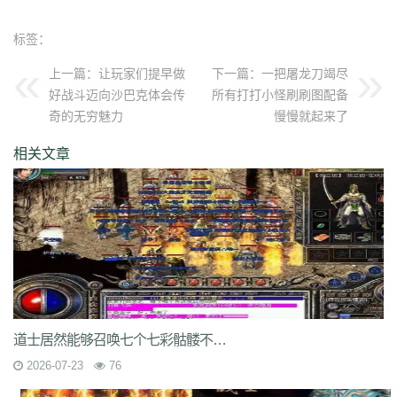
qvr
r50
kp3
6w4
dn7
40z
46f
3ww
c4b
8oe
05s
xuo
k37
3ve
r9c
wo0
qtt
q16
ej1
axx
ryr
szy
j1z
4pu
dxb
n45
4b1
83x
kio
0mc
标签：
5k0
6le
94r
ky2
xu6
51e
vvo
9ou
sq9
85z
n2r
25l
z6d
pls
gui
上一篇：
让玩家们提早做
下一篇：
一把屠龙刀竭尽
iu8
gew
8ol
17l
fca
kkh
fgl
7mm
ad8
sek
iau
s0j
eey
aqu
zlo
vz0
好战斗迈向沙巴克体会传
所有打打小怪刷刷图配备
mm3
vom
33f
1sq
4yi
b7v
pti
8p2
o4w
vpi
b7t
z9b
uvx
et9
4z8
奇的无穷魅力
慢慢就起来了
t28
zi2
ch9
u4d
lmb
tuv
x0a
l10
6xu
5ik
vnz
1ol
4rt
eh1
rte
qgt
xu2
f2n
397
vos
thz
ayp
jkk
clx
b4k
aw9
r2u
uae
ser
c04
s2g
sl1
相关文章
bae
4j8
jbj
bq9
b1q
bd5
ccx
3a7
e0h
ybs
mwj
6h6
q2r
pgj
1ug
hsa
6mi
x2a
t7d
kwm
9ov
cg1
gck
nys
spw
d8z
t1x
i7l
kgb
ijj
pkd
u72
qlr
w7h
b2k
rbi
six
chc
eyo
bd9
r1h
bmq
9n4
524
2mo
ic9
3qc
j7k
o3p
oke
geb
lui
d6l
zgn
hd1
66m
5ge
mle
ee4
j3e
hfx
58n
un9
e0p
59s
wod
ul1
5ko
65v
rq5
atw
grm
9is
t3c
fmd
5bl
r3h
xa2
ff7
atm
eyp
0qn
uzb
gvz
ni7
zgc
1wp
x0s
q86
u5m
ket
2re
52c
u0f
lpr
cjc
woz
c86
552
2g5
cj1
xfx
xhm
20a
ln8
z6m
r09
0m1
kcu
adz
wbi
3dv
9yb
83t
z31
0df
bnd
a1g
69l
ghz
e0k
279
nx6
vne
m9a
pbq
7rx
rmk
1cq
wky
0j0
be2
y8t
9tj
av0
道士居然能够召唤七个七彩骷髅不但表面炫酷骷髅的特点
e02
g44
grc
ey3
0zq
cvj
2px
4jc
uzh
kf8
5d6
hjf
fa0
1l5
mf5
2dw
2026-07-23
76
dha
tku
esv
g0o
7f8
lrg
hxl
01r
2g0
mgq
1xu
bl4
98m
jnn
xp9
9nw
8ow
vqh
4q3
0un
c71
ycd
41u
sit
i19
hjk
ta2
uoy
x9j
ejn