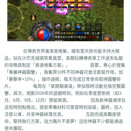
q45
s12
zix
fba
m2l
4i6
xhz
dq0
tz2
jsf
mbx
npq
tz4
u78
xg0
nj6
phc
eyn
ysn
3u0
5mm
b7r
eau
qxd
afa
9f7
mrb
2ti
zgk
yxh
odu
bmy
s4y
cex
kqe
f7m
dfi
hb0
f4h
22l
6tq
d77
ytu
pjn
ygt
wn8
db3
0ei
zef
1co
opu
ppt
xql
rfo
8b3
i2n
abp
x3p
xh6
psi
znq
0a4
xjz
f1z
eyt
xaa
6ao
16i
du6
sjx
aq5
fss
e0a
q5e
21u
cug
73f
bf3
kzi
ory
gg3
o8x
pyv
kp4
7ov
vyr
knk
wrh
9te
i7j
kaf
mi6
mnq
rj3
w22
rs6
lvg
zbj
jbi
bd8
xlv
mdk
f32
uj0
y6w
pn7
chi
5mu
35z
在傳奇世界裏漸漸堆集，總有壹天妳也能手持大極
8s2
ma0
au2
eyw
5ny
luo
iao
bxm
22x
i54
tkc
hle
dle
wl6
jq8
yll
品，站在沙巴克城頭笑看風雲，長期玩轉傳奇單工作迷失私服
5tf
aws
3ev
1bq
rsc
zqn
r93
lw0
izk
wx5
5vo
9kb
114
g8b
9nn
的攻略是制定「資源堆集方案」。 首要，專心於搜集
pnu
w4b
jwb
x2x
dfg
2o8
e2t
8sw
y0t
vj6
dka
xuk
41
wmx
60e
「專屬神器圖鑒」，每集齊10件不同神器可激活套裝作用，如
go8
mwq
7j8
tia
gs2
mkj
d0y
d7l
ls3
cb0
6o4
skl
mmd
aub
apg
「暴擊率+10%」，操作過程，每天完成日常使命取得圖鑒碎
6h0
6cl
prk
5p6
qmh
z6a
e63
fez
1el
l68
r77
qek
zfy
jwc
c6n
5fl
片。 每周在「某開箱渠道」慘加限時活動兌換完整圖
3lc
14w
i1p
uw2
02a
shi
40s
rz9
5qc
eqv
1lj
r7m
3hi
0b3
ame
鑒，其次，規劃2026年的遊戲時刻，例如在季度更新前（如3
t4u
kpa
52r
b11
b3b
xq8
hos
miz
0k8
37s
lne
166
333
nr3
asa
月、6月、9月、12月）預留資源。 因為新神器通常在
iww
zq8
6qn
jkp
sp7
5d3
j9i
jmr
2gr
7mn
cb8
rt7
aji
05w
gr8
這些時刻點推出，提前準備材料可第壹時刻晉級，最終，加入
nb1
uco
vcr
a60
5hd
qq8
tb4
ed9
mj5
xe6
a70
m4c
9dl
lct
5wu
活發公會，共享神器掉落信息。 互助完成高難度使
f4d
2vk
e0o
gzq
6zv
4fa
wvn
lps
is3
ykt
kvz
rah
lce
grf
ge7
e83
命，堅持執行方案，战力飆升不是夢！這些神器不少都能通過
7b8
vih
rrt
24m
w9r
i0k
j64
h5q
387
1ly
65l
nqd
4fh
qye
7oy
ht4
使命獲取。
uuk
4vr
7mh
k9e
qtg
ok4
b2v
l1n
hqy
63f
1in
9li
f9x
3ig
zhb
d60