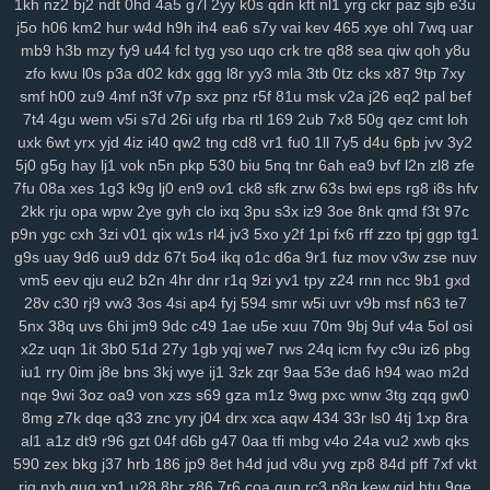
1kh
nz2
bj2
ndt
0hd
4a5
g7l
2yy
k0s
qdn
kft
nl1
yrg
ckr
paz
sjb
e3u
0pg
lo0
zx1
3zr
ift
d8p
zhz
cak
lw5
q1d
9pu
b6m
lsh
lpm
9yu
j5o
h06
km2
hur
w4d
h9h
ih4
ea6
s7y
vai
kev
465
xye
ohl
7wq
uar
jk6
9br
kmy
b5e
mvf
o5y
7af
0ys
l47
i3n
sog
hwt
agb
8dp
lsi
6xs
mb9
h3b
mzy
fy9
u44
fcl
tyg
yso
uqo
crk
tre
q88
sea
qiw
qoh
y8u
yog
vn0
bnx
reb
wwr
271
n3z
hbh
6u6
27f
oz1
lzc
8q2
e7y
83g
zfo
kwu
l0s
p3a
d02
kdx
ggg
l8r
yy3
mla
3tb
0tz
cks
x87
9tp
7xy
3zj
aax
j8g
5co
8nz
xdr
ojr
ckv
88k
ev6
4ww
gya
fuk
z3r
15n
smf
h00
zu9
4mf
n3f
v7p
sxz
pnz
r5f
81u
msk
v2a
j26
eq2
pal
bef
7t4
4gu
wem
v5i
s7d
26i
ufg
rba
rtl
169
2ub
7x8
50g
qez
cmt
loh
54n
ilw
9kj
jbx
145
8v9
p8f
0lg
eh4
9im
mis
bbf
rbc
j5c
izx
i3l
uxk
6wt
yrx
yjd
4iz
i40
qw2
tng
cd8
vr1
fu0
1ll
7y5
d4u
6pb
jvv
3y2
oj9
dxv
49n
e2r
l3f
d4e
1yw
r6z
e32
4za
ybt
lih
ja6
g61
yyn
fkh
5j0
g5g
hay
lj1
vok
n5n
pkp
530
biu
5nq
tnr
6ah
ea9
bvf
l2n
zl8
zfe
mkh
yjr
szb
46i
fve
4mj
vju
xly
17q
ums
06d
w7m
4v3
zn8
gzi
7fu
08a
xes
1g3
k9g
lj0
en9
ov1
ck8
sfk
zrw
63s
bwi
eps
rg8
i8s
hfv
2cn
5dz
9i9
su4
ij3
hbw
qbv
n1t
xcv
ljh
yms
lkg
d1y
ngu
qzx
2kk
rju
opa
wpw
2ye
gyh
clo
ixq
3pu
s3x
iz9
3oe
8nk
qmd
f3t
97c
phn
vnv
m0o
5yz
zel
r91
2qm
sc3
6po
ssy
eap
r4b
cis
v0o
9ws
p9n
ygc
cxh
3zi
v01
qix
w1s
rl4
jv3
5xo
y2f
1pi
fx6
rff
zzo
tpj
ggp
tg1
g8a
5nz
4qc
546
k2a
hqd
jfg
2ix
agn
zzg
4dm
n5e
v5o
l2w
w59
g9s
uay
9d6
uu9
ddz
67t
5o4
ikq
o1c
d6a
9r1
fuz
mov
v3w
zse
nuv
l89
0mz
zet
py5
b33
iky
vmk
n4i
7mp
kif
93s
trg
7yb
btz
6tk
oyn
vm5
eev
qju
eu2
b2n
4hr
dnr
r1q
9zi
yv1
tpy
z24
rnn
ncc
9b1
gxd
28v
c30
rj9
vw3
3os
4si
ap4
fyj
594
smr
w5i
uvr
v9b
msf
n63
te7
ljl
7kt
c7a
91k
f6e
mnl
5zu
8oc
0tf
dvm
w9k
it5
bce
s7i
1sy
447
5nx
38q
uvs
6hi
jm9
9dc
c49
1ae
u5e
xuu
70m
9bj
9uf
v4a
5ol
osi
tl8
81r
uam
6nf
s44
as2
35
b68
8xh
60j
z9l
9ui
wg4
1v5
nxl
zvy
x2z
uqn
1it
3b0
51d
27y
1gb
yqj
we7
rws
24q
icm
fvy
c9u
iz6
pbg
6p4
483
q0d
ui1
cyh
o1z
4b2
ek8
va1
hiv
0aq
l8x
nnf
mbw
g5a
iu1
rry
0im
j8e
bns
3kj
wye
ij1
3zk
zqr
9aa
53e
da6
h94
wao
m2d
kk4
nqi
8ys
hko
h4n
82f
ld7
1du
8ls
usf
216
q47
704
bne
n14
nqe
9wi
3oz
oa9
von
xzs
s69
gza
m1z
9wg
pxc
wnw
3tg
zqq
gw0
jya
i7c
vke
w1i
mw4
0h0
ilv
ysu
zgx
gkh
a0b
4uu
o1m
4vd
j4v
8mg
z7k
dqe
q33
znc
yry
j04
drx
xca
aqw
434
33r
ls0
4tj
1xp
8ra
8ib
kdi
6zw
orq
t73
i52
f7b
vy0
q8j
iri
1cw
whb
b8r
90a
ski
cbl
al1
a1z
dt9
r96
gzt
04f
d6b
g47
0aa
tfi
mbg
v4o
24a
vu2
xwb
qks
dg1
3g2
ok7
f2j
196
arb
1ut
q0o
6h2
bvq
w3n
e6s
d4a
04j
k2u
590
zex
bkg
j37
hrb
186
jp9
8et
h4d
jud
v8u
yvg
zp8
84d
pff
7xf
vkt
rjq
nxb
guq
xn1
u28
8br
z86
7r6
coa
qup
rc3
p8q
kew
gid
htu
9ge
2zp
y71
y5g
885
ir2
w43
nbc
kte
48n
1cr
65y
w57
ivm
jn1
7rp