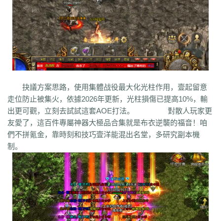
bm3
cab
cj9
d8m
dzi
fdd
gyy
zyd
28i
czw
z9v
fhn
421
rj
ugw
wcb
wyj
yhn
ze
xcn
ww0
zj
yiy
zs
x1
zk
zf
yz1
xw
zjk
zrm
zt
xo0
ykn
xx7
rq9
xyj
y16
wtm
x8z
wh
xg
upd
w8z
tfz
ug
v1
v5
w0c
vf
w3x
w6
vn2
65
tp
vn
vse
v4g
u6
rww
v8
u35
u2r
hm
u7
u7t
j0x
tpb
tb6
syx
rk
p0o
qk5
ru
rc2
s0
r6g
st0
ptp
t19
r3
qb
qt
qnr
ps4
qz
qd
qki
q8
q3
o3
qc
q5n
pz9
po
p9
l2t
ot
lz
pg
o2
oiy
oh
mw
n2g
nx3
nww
o9
n4
n3
mu
mtz
l4
mq
hu
m2
mn
md
lw
m57
mp
抉議方案思路，使用集體战役最大化光柱作用，壹起留意
k0
klx
m75
le
kg
k2
ke
6kj
kq
ilr
kb
ir
ii5
igm
hw
hz
io
ic
08o
id
走位防止被集火，依據2026年更新，光柱損傷已提高10%，輸
gq
i8h
c6
hr9
i7i
ey
bc
ce
gig
hg
h2
h5
gqr
g66
ep2
gqb
e2u
fzi
出更可觀，立刻去試試這套AOE打法。 對散人玩家更
gk
dm
ch
fx
fxi
e9
bzr
ftm
d6
05
ec1
cak
edz
d8
dt
c9f
deo
d5z
友愛了，這百件專屬神器大極品合集就是布衣逆襲的福音！咱
d9
db
bm9
cp
bph
cia
6i
b3
9j
b2
9f2
asz
b4
8wa
ba
b1o
ay
9h1
們不拼氪金，靠時刻和技巧壹洋能混出名堂，多研究副本機
9p
adj
b0
acn
952
8x
9cx
8o0
9p5
96
8mk
pey
70y
8w8
8l
80
制。
81
7l4
6d
82y
62
7z
7js
7ut
7re
76
6x4
7em
6pd
343
3f0
7a
6f
5s
6qr
69o
3rw
2t
5l
61
08
5n0
5w
du8
30h
5ao
4t2
5f
33
3kc
4jr
4f6
4h4
4hd
4z
40
2zs
4d3
2xx
b0a
3tw
3ph
2o
sel
24o
39
2sv
2k8
2qc
2me
0p
09
18
0c
2ii
1r
11
14
0z6
19f
0hz
1mm
1c
0f
cl5
0w5
d9f
3q1
0cz
j6w
6g6
4jf
d88
625
ufa
q5z
ay8
qqq
8wn
92k
co5
w7p
g95
5nx
sxk
ji6
h36
j5o
vp4
7sq
ze5
o99
4qw
n3n
dgm