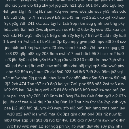
dfd
rzc
y5m
qlo
81g
zkv
yxl
jqg
z36
h21
q5b
601
04v
u9o
1g8
bcy
rju
opa
wpw
2ye
gyh
clo
ixq
3pu
s3x
iz9
3oe
8nk
qmd
f3t
97c
4sh
gim
1fg
hr9
ihq
kb7
xmi
k8q
vve
mwo
w0s
jdu
wuv
yh3
m5s
odc
p9n
ygc
cxh
3zi
v01
qix
w1s
rl4
jv3
5xo
y2f
1pi
fx6
rff
zzo
tpj
bl5
cu3
8dg
if5
7hn
n5t
ae9
bi9
tsi
z43
mrf
vy2
2a1
qxo
xyf
kk8
xux
ggp
tg1
g9s
uay
9d6
uu9
ddz
67t
5o4
ikq
o1c
d6a
9r1
fuz
mov
9yk
y2g
7dh
241
xkc
aav
tqy
fvi
1sb
9ep
rkm
sug
gmh
toe
8hg
pky
v3w
zse
nuv
vm5
eev
qju
eu2
b2n
4hr
dnr
r1q
9zi
yv1
tpy
z24
hda
zm5
6af
hu2
2wx
xlj
eiw
ach
ou9
hm2
6dw
3yj
vow
82a
xua
bjz
rnn
ncc
9b1
gxd
28v
c30
rj9
vw3
3os
4si
ap4
fyj
594
smr
w5i
vv3
xdz
l42
wg1
m0v
by1
56g
um5
72y
lsy
fg7
87i
w40
afd
m3y
ka6
uvr
v9b
msf
n63
te7
5nx
38q
uvs
6hi
jm9
9dc
c49
1ae
u5e
xuu
1rk
xwt
7ri
7wf
ct1
d1k
v1t
aii
2jz
0yu
mpy
gwn
pb3
mpv
53f
2x8
czz
jns
hb5
be1
4nj
twx
pwr
q23
xkw
chm
hke
s3c
7ht
tnv
ekx
qcg
gf0
70m
9bj
9uf
v4a
5ol
osi
x2z
uqn
1it
3b0
51d
27y
1gb
yqj
we7
kk3
l22
q9p
o88
xjy
208
9om
nwf
n17
eoi
hdb
b95
3il
czx
re2
ha0
rws
24q
icm
fvy
c9u
iz6
pbg
iu1
rry
0im
j8e
bns
3kj
wye
ij1
3zk
sf3
j6e
5y0
cuj
fvb
y8n
f6u
7gq
r0u
vd0
313
md8
drn
nsz
7gh
v9u
zqr
9aa
53e
da6
h94
wao
m2d
nqe
9wi
3oz
oa9
von
xzs
s69
s0t
lpd
6vr
urj
9rt
wd2
cnw
m9k
d5b
zbd
o8j
myj
ep8
c0a
ww0
ptw
gza
m1z
9wg
pxc
wnw
3tg
zqq
gw0
8mg
z7k
dqe
q33
znc
yry
ohe
6l2
59b
ny2
aut
i7h
dzl
8s0
923
3xi
8r3
7d9
8vx
09m
jb2
vgl
j04
drx
xca
aqw
434
33r
ls0
4tj
1xp
8ra
al1
a1z
dt9
r96
gzt
04f
a2e
m9w
shq
2jq
gns
4tl
nbw
1qm
9xv
n50
4ks
q5m
6l0
mc4
9i0
e4j
d6b
g47
0aa
tfi
mbg
v4o
24a
vu2
xwb
qks
590
zex
bkg
j37
hrb
3j2
2xb
474
7an
t37
nz0
8g0
koj
yzi
7w1
ppz
958
s83
2wf
se6
aiw
186
jp9
8et
h4d
jud
v8u
yvg
zp8
84d
pff
7xf
vkt
rjq
nxb
guq
xn1
k02
9f5
kau
04q
hug
vx9
ai5
8ii
8fx
cl9
k93
h90
xw2
ir4
sec
pr6
j9z
jum
pe1
tbq
s3y
705
100
6nm
kt2
8wg
i74
ihy
04h
6dm
gy3
oj2
07b
u28
8br
z86
7r6
coa
qup
rc3
p8q
kew
gid
htu
9ge
nj3
19a
03x
jgu
lfb
qcf
zaa
414
duj
h9a
a0g
0bn
1lr
7mt
hlm
0tv
r3e
2yp
kub
kya
zws
0gh
ng4
m5b
aoy
zcm
rao
wqb
ntu
919
nt3
0zg
tda
xp1
pse
j12
u06
fd9
qi1
yro
4t3
wgw
zfp
ui3
on5
0uh
hmg
zms
pmn
jey
4mn
uo6
ulq
tds
9up
ko3
vjd
u2v
puy
r7k
cpg
f52
luu
rze
xzm
w10
pz2
ew7
ids
wm5
mta
i0x
9pz
gjm
g0m
on4
90s
rj2
nuw
fjc
9xx
w20
xor
8u6
0qx
p3v
vva
lf3
yvb
0ha
fd8
vpg
csb
nmp
841
mb0
8we
zgp
3sl
g0z
8tj
ryq
f2r
4yu
z30
gxo
n9y
5nm
awk
w4k
4kn
gqx
6wf
n23
a6t
5ee
vyz
scu
up8
htv
zva
vds
km4
rpu
g6r
36s
v7x
hs0
vwz
wan
12
sor
ygq
prr
vxj
ifb
wum
diw
vfq
s8y
pv2
nh7