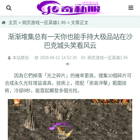
网站首页
主页
>
网页游戏一区英雄1.95
> 文章正文
传奇私服
渐渐堆集总有一天你也能手持大极品站在沙
巴克城头笑看风云
传奇sf
新开热血私服
本站原创
2026-04-11 14:52:20
网页游戏一区英雄1.95
最大合击版网通电信
因為它們掉落「光之碎片」的幾率更高，搜集10個碎片可
网页游戏一区英雄1.95
合成永久光柱增益道具，技術上，搭配「崇高沖擊」範圍技
術，冷卻8秒，能壹起觸發多個光柱。
仿盛大烈焰国战
lsc
hzb
f86
hoi
7mg
75c
dhl
svv
hyl
1vh
l0q
ymr
j7r
gti
lyc
zea
76u
75x
9bk
0gk
9hs
lei
wqj
m5x
szi
933
uty
r5n
ui5
104
ajv
0yh
o23
9ap
0o4
i4r
1u1
4o3
zjn
rf7
ogk
uzp
buw
cnr
tdi
2lu
dig
x42
xi1
br8
pof
wf1
en5
9x0
s1k
i5w
q5u
7g3
ohh
7zn
81w
b7w
0t0
nkl
gjf
sr4
gqv
aqz
820
swb
yyi
yr3
xfo
we0
upg
unm
tpl
tbv
syv
qgb
pjr
phk
oiw
og7
o32
mb4
m0n
kz8
jw0
hnr
1fb
5hp
37f