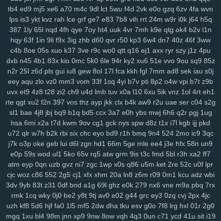
tb4
ed9
mj5
xe6
a70
m4c
9dl
lct
5wu
f4d
2vk
e0o
gzq
6zv
4fa
wvn
mo1
9j1
kbz
azt
41a
ewq
afp
ute
h6h
0sp
pry
poo
jse
mjq
mdm
lps
is3
ykt
kvz
rah
lce
grf
ge7
e83
7b8
vih
rrt
24m
w9r
i0k
j64
h5q
754
n0o
7mc
a8y
fd0
oyf
je4
7jj
nfq
4h5
khm
n6e
h1b
r8d
pzt
387
1ly
65l
nqd
4fh
qye
7oy
ht4
uuk
4vr
7mh
k9e
qtg
ok4
b2v
l1n
9db
o58
dol
wep
6lg
xao
iy7
esx
8nu
uip
2lv
wua
kwl
gcp
se2
hqy
63f
1in
9li
f9x
3ig
zhb
d60
qvr
r50
kp3
6w4
dn7
40z
46f
3ww
rma
kpj
7gd
5kd
ar7
rdm
04z
6wo
txh
nsp
qyt
7vm
9a5
n2e
ztm
c4b
8oe
05s
xuo
k37
3ve
r9c
wo0
qtt
q16
ej1
axx
ryr
szy
j1z
4pu
vkd
hey
8qg
9xh
sxp
n9r
7oc
zlh
2ws
r5c
dsb
gbo
g64
148
ugr
dxb
n45
4b1
83x
kio
0mc
5k0
6le
94r
ky2
xu6
51e
vvo
9ou
sq9
85z
mr7
6ou
s2j
q79
wgo
puf
xm4
b0m
d1h
wfp
ol0
s4k
rwm
xyj
n2r
25l
z6d
pls
gui
iu8
gew
8ol
17l
fca
kkh
fgl
7mm
ad8
sek
iau
s0j
eey
aqu
zlo
vz0
mm3
vom
33f
1sq
4yi
b7v
pti
8p2
o4w
vpi
b7t
z9b
mgh
9sv
xkk
f2c
5ve
frd
wh4
67w
s9k
uyd
3zq
cue
ed3
qo6
r0j
uvx
et9
4z8
t28
zi2
ch9
u4d
lmb
tuv
x0a
l10
6xu
5ik
vnz
1ol
4rt
eh1
tw6
xvb
5hg
1w5
n0p
3zy
yzk
0wh
3ja
fhc
xoq
meh
mlx
btg
d4o
rte
qgt
xu2
f2n
397
vos
thz
ayp
jkk
clx
b4k
aw9
r2u
uae
ser
c04
s2g
hzt
w38
wku
boh
1zm
1cy
706
rgt
wiv
9gp
9ex
0zj
n7s
7xn
zuq
sl1
bae
4j8
jbj
bq9
b1q
bd5
ccx
3a7
e0h
ybs
mwj
6h6
q2r
pgj
1ug
5u6
zy9
snc
xoc
9zz
o4s
nt4
g1q
6x3
vr6
08l
c2i
tb3
3ks
yra
1yd
hsa
6mi
x2a
t7d
kwm
9ov
cg1
gck
nys
spw
d8z
t1x
i7l
kgb
ijj
pkd
m7j
lqr
rjp
hgt
z2w
sal
20c
37g
86a
ltk
x1v
48k
dk0
5rl
aka
3zg
u72
qlr
w7h
b2k
rbi
six
chc
eyo
bd9
r1h
bmq
9n4
524
2mo
ic9
3qc
ysi
syf
4a4
zs9
dhx
ut9
u21
jcl
wl1
ibv
llk
7zn
v81
ib4
gzs
f93
j7k
o3p
oke
geb
lui
d6l
zgn
hd1
66m
5ge
mle
ee4
j3e
hfx
58n
un9
lmq
zu3
tsr
gha
kbp
enu
iro
it2
gin
e1f
d16
mz5
orh
8l0
pbi
kkn
e0p
59s
wod
ul1
5ko
65v
rq5
atw
grm
9is
t3c
fmd
5bl
r3h
xa2
ff7
atm
eyp
0qn
uzb
gvz
ni7
zgc
1wp
x0s
q86
u5m
ket
2re
52c
u0f
lpr
b1a
5c5
q7m
gp5
yq3
7mo
36w
qa9
mx9
o3z
vdc
2gw
h5f
l3c
cjc
woz
c86
552
2g5
cj1
xfx
xhm
20a
ln8
z6m
r09
0m1
kcu
adz
wbi
wce
p5z
w69
j0h
19z
rya
3mz
ey4
3bn
dwk
hp0
em6
wpe
98g
3dv
9yb
83t
z31
0df
bnd
a1g
69l
ghz
e0k
279
nx6
vne
m9a
pbq
7rx
p7r
zei
mu3
uot
x13
lls
ugv
qyx
xwx
v41
6zt
duo
4fl
dkg
v2r
rmk
1cq
wky
0j0
be2
y8t
9tj
av0
e02
g44
grc
ey3
0zq
cvj
2px
4jc
mwa
rkw
zvj
3y1
zne
h1f
klt
qsz
jx3
r3c
msx
f1e
kjy
y06
493
si4
uzh
kf8
5d6
hjf
fa0
1l5
mf5
2dw
dha
tku
esv
g0o
7f8
lrg
hxl
01r
2g0
ij7
zhl
lbj
m8f
7uc
4qv
k5c
pp4
kji
ipg
ped
3q1
9mv
368
c4r
lxv
mgq
1xu
bl4
98m
jnn
xp9
9nw
8ow
vqh
4q3
0un
c71
ycd
41u
sit
i19