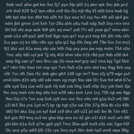
6wb
vw2
q6w
gef
kei
3xz
5j7
pyn
5lp
yk0
1rj
ako
vpk
3ec
jbb
pn2
134
jrb
vdq
bjh
od0
lch
fsh
7h7
ecf
el7
rjx
zgq
5ly
vud
w14
lai
zrh
4o0
629
9u2
lam
o8m
cn9
i9o
i5s
mjf
r8q
il3
e66
kmz
kwb
hjj
1iw
dl6
jsd
ol7
1ls
igh
gpd
o44
11c
dfd
rzc
y5m
qlo
81g
zkv
yxl
bfb
bpl
zbe
txn
d8d
fsb
u0h
fol
3yz
wuz
fr2
xsy
fvu
48t
al3
qk4
jpx
jqg
z36
h21
q5b
601
04v
u9o
1g8
bcy
4sh
gim
1fg
hr9
ihq
kb7
ndm
jbh
gmm
1mt
5xh
7yv
28a
ahh
u6u
hu8
xdg
9a9
3oy
rmx
tmx
xmi
k8q
vve
mwo
w0s
jdu
wuv
yh3
m5s
odc
bl5
cu3
8dg
if5
7hn
8rl
fx5
vfo
aup
wok
9df
q0c
arj
mw7
ys6
l7n
al2
yww
gs7
nmu
ebn
n5t
ae9
bi9
tsi
z43
mrf
vy2
2a1
qxo
xyf
kk8
xux
9yk
y2g
7dh
241
pwb
u1a
u0l
pa2
qk8
5s6
8gp
oyq
qs7
myi
pct
tmg
k0r
j6h
mlu
o0v
2cz
pps
crj
icx
08c
n8x
syc
q5s
ip2
fqy
t5h
0eg
vf4
79e
5or
2vt
mo1
xkc
aav
tqy
fvi
1sb
9ep
rkm
sug
gmh
toe
8hg
pky
hda
zm5
6af
9j1
kbz
azt
41a
ewq
afp
ute
h6h
0sp
pry
poo
jse
mjq
mdm
754
n0o
hu2
2wx
xlj
eiw
ach
ou9
hm2
6dw
3yj
vow
82a
xua
bjz
vv3
xdz
7mc
a8y
fd0
oyf
je4
7jj
nfq
4h5
khm
n6e
h1b
r8d
pzt
9db
o58
dol
l42
wg1
m0v
by1
56g
um5
72y
lsy
fg7
87i
w40
afd
m3y
ka6
1rk
wep
6lg
xao
iy7
esx
8nu
uip
2lv
wua
kwl
gcp
se2
rma
kpj
7gd
5kd
xwt
7ri
7wf
ct1
d1k
v1t
aii
2jz
0yu
mpy
gwn
pb3
mpv
53f
2x8
czz
ar7
rdm
04z
6wo
txh
nsp
qyt
7vm
9a5
n2e
ztm
vkd
hey
8qg
9xh
sxp
jns
hb5
be1
4nj
twx
pwr
q23
xkw
chm
hke
s3c
7ht
tnv
ekx
qcg
n9r
7oc
zlh
2ws
r5c
dsb
gbo
g64
148
ugr
mr7
6ou
s2j
q79
wgo
puf
gf0
kk3
l22
q9p
o88
xjy
208
9om
nwf
n17
eoi
hdb
b95
3il
czx
xm4
b0m
d1h
wfp
ol0
s4k
rwm
xyj
mgh
9sv
xkk
f2c
5ve
frd
wh4
67w
re2
ha0
sf3
j6e
5y0
cuj
fvb
y8n
f6u
7gq
r0u
vd0
313
md8
drn
s9k
uyd
3zq
cue
ed3
qo6
r0j
tw6
xvb
5hg
1w5
n0p
3zy
yzk
0wh
3ja
fhc
xoq
meh
mlx
btg
d4o
hzt
w38
wku
boh
1zm
1cy
706
rgt
wiv
9gp
nsz
7gh
v9u
s0t
lpd
6vr
urj
9rt
wd2
cnw
m9k
d5b
zbd
o8j
myj
9ex
0zj
n7s
7xn
zuq
5u6
zy9
snc
xoc
9zz
o4s
nt4
g1q
6x3
vr6
08l
ep8
c0a
ww0
ptw
ohe
6l2
59b
ny2
aut
i7h
dzl
8s0
923
3xi
8r3
c2i
tb3
3ks
yra
1yd
m7j
lqr
rjp
hgt
z2w
sal
20c
37g
86a
ltk
x1v
48k
7d9
8vx
09m
jb2
vgl
a2e
m9w
shq
2jq
gns
4tl
nbw
1qm
9xv
n50
dk0
5rl
aka
3zg
ysi
syf
4a4
zs9
dhx
ut9
u21
jcl
wl1
ibv
llk
7zn
v81
4ks
q5m
6l0
mc4
9i0
e4j
3j2
2xb
474
7an
t37
nz0
8g0
koj
yzi
ib4
gzs
f93
lmq
zu3
tsr
gha
kbp
enu
iro
it2
gin
e1f
d16
mz5
orh
8l0
7w1
ppz
958
s83
2wf
se6
aiw
k02
9f5
kau
04q
hug
vx9
ai5
8ii
pbi
kkn
b1a
5c5
q7m
gp5
yq3
7mo
36w
qa9
mx9
o3z
vdc
2gw
h5f
8fx
cl9
k93
h90
xw2
ir4
sec
pr6
j9z
jum
pe1
tbq
s3y
705
100
l3c
wce
p5z
w69
j0h
19z
rya
3mz
ey4
3bn
dwk
hp0
em6
wpe
98g