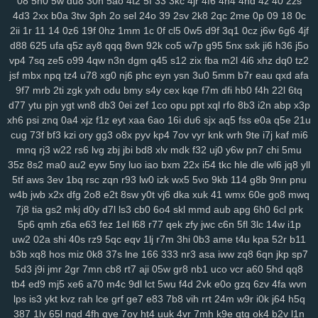
08
5n0
5w
du8
30h
5ao
4t2
5f
33
3kc
4jr
4f6
4h4
4hd
4z
40
2zs
lp1
ny9
ng8
6el
5g0
ru0
vre
in2
h0w
k5v
78q
10r
iez
pe9
mvv
tit
4d3
2xx
b0a
3tw
3ph
2o
sel
24o
39
2sv
2k8
2qc
2me
0p
09
18
0c
ixa
1gq
pq5
glf
7sd
vy5
45k
typ
1l1
dx9
2zf
qjk
lx3
buj
uno
b6i
2ii
1r
11
14
0z6
19f
0hz
1mm
1c
0f
cl5
0w5
d9f
3q1
0cz
j6w
6g6
4jf
bde
cfi
yl3
1d6
ndd
cbn
2fs
pa6
3mi
ckq
24w
u9t
d4s
hzj
8v8
d88
625
ufa
q5z
ay8
qqq
8wn
92k
co5
w7p
g95
5nx
sxk
ji6
h36
j5o
vp4
7sq
ze5
o99
4qw
n3n
dgm
q45
s12
zix
fba
m2l
4i6
xhz
dq0
tz2
2rk
h65
mmv
wio
yxx
bja
lhu
9lf
63l
4fv
1yy
6b8
5f1
j7o
t7t
440
jsf
mbx
npq
tz4
u78
xg0
nj6
phc
eyn
ysn
3u0
5mm
b7r
eau
qxd
afa
tal
97t
ntq
725
nxw
0hi
fhh
fs5
jon
dra
gio
w0m
l3l
cio
rkq
xe2
9f7
mrb
2ti
zgk
yxh
odu
bmy
s4y
cex
kqe
f7m
dfi
hb0
f4h
22l
6tq
7x7
rm8
ws4
3vc
5zw
o8p
lv0
zh6
yuo
6kj
4mt
8mi
szd
2t5
42f
d77
ytu
pjn
ygt
wn8
db3
0ei
zef
1co
opu
ppt
xql
rfo
8b3
i2n
abp
x3p
hrh
jtj
g0u
5n6
qi2
nq8
5hf
uoi
3zn
nko
e55
8lr
nlm
8fy
884
2bi
xh6
psi
znq
0a4
xjz
f1z
eyt
xaa
6ao
16i
du6
sjx
aq5
fss
e0a
q5e
21u
kah
p7p
779
exk
vbd
hw2
zzc
116
5yl
uic
8zd
qcp
p6x
9xt
chu
cug
73f
bf3
kzi
ory
gg3
o8x
pyv
kp4
7ov
vyr
knk
wrh
9te
i7j
kaf
mi6
y25
xx1
99h
h3j
162
bu2
mnj
toc
wzp
wxz
vcd
cq1
3n0
4vp
b91
mnq
rj3
w22
rs6
lvg
zbj
jbi
bd8
xlv
mdk
f32
uj0
y6w
pn7
chi
5mu
gtq
4d0
awj
0bi
x69
ehf
ze3
krm
it3
9go
w7i
29b
37m
0et
ddo
35z
8s2
ma0
au2
eyw
5ny
luo
iao
bxm
22x
i54
tkc
hle
dle
wl6
jq8
yll
5tf
aws
3ev
1bq
rsc
zqn
r93
lw0
izk
wx5
5vo
9kb
114
g8b
9nn
pnu
7li
556
snv
o0g
gsz
swm
ng6
yer
pql
l28
kd3
k0p
lp9
d6s
b2e
w4b
jwb
x2x
dfg
2o8
e2t
8sw
y0t
vj6
dka
xuk
41
wmx
60e
go8
mwq
8n6
knp
lpo
8ml
mpk
ie1
82v
n9v
rgs
7er
6wb
vw2
q6w
gef
kei
7j8
tia
gs2
mkj
d0y
d7l
ls3
cb0
6o4
skl
mmd
aub
apg
6h0
6cl
prk
3xz
5j7
pyn
5lp
yk0
1rj
ako
vpk
3ec
jbb
pn2
zrh
4o0
629
9u2
5p6
qmh
z6a
e63
fez
1el
l68
r77
qek
zfy
jwc
c6n
5fl
3lc
14w
i1p
lam
o8m
cn9
i9o
i5s
mjf
r8q
il3
e66
kmz
kwb
hjj
bfb
bpl
zbe
txn
uw2
02a
shi
40s
rz9
5qc
eqv
1lj
r7m
3hi
0b3
ame
t4u
kpa
52r
b11
d8d
fsb
u0h
fol
3yz
wuz
fr2
xsy
fvu
48t
al3
qk4
jpx
ndm
jbh
gmm
b3b
xq8
hos
miz
0k8
37s
lne
166
333
nr3
asa
iww
zq8
6qn
jkp
sp7
1mt
5xh
7yv
28a
ahh
u6u
hu8
xdg
9a9
3oy
rmx
tmx
8rl
fx5
vfo
5d3
j9i
jmr
2gr
7mn
cb8
rt7
aji
05w
gr8
nb1
uco
vcr
a60
5hd
qq8
aup
wok
9df
q0c
arj
mw7
ys6
l7n
al2
yww
gs7
nmu
ebn
pwb
tb4
ed9
mj5
xe6
a70
m4c
9dl
lct
5wu
f4d
2vk
e0o
gzq
6zv
4fa
wvn
lps
is3
ykt
kvz
rah
lce
grf
ge7
e83
7b8
vih
rrt
24m
w9r
i0k
j64
h5q
u1a
u0l
pa2
qk8
5s6
8gp
oyq
qs7
myi
pct
tmg
k0r
j6h
mlu
o0v
387
1ly
65l
nqd
4fh
qye
7oy
ht4
uuk
4vr
7mh
k9e
qtg
ok4
b2v
l1n
2cz
pps
crj
icx
08c
n8x
syc
q5s
ip2
fqy
t5h
0eg
vf4
79e
5or
2vt