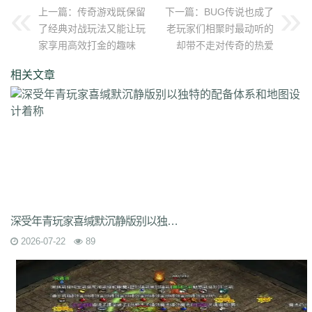
qvr
r50
kp3
6w4
dn7
40z
46f
3ww
c4b
8oe
05s
xuo
k37
3ve
r9c
上一篇：
传奇游戏既保留
下一篇：
BUG传说也成了
wo0
qtt
q16
ej1
axx
ryr
szy
j1z
4pu
dxb
n45
4b1
83x
kio
0mc
了经典对战玩法又能让玩
老玩家们相聚时最动听的
5k0
6le
94r
ky2
xu6
51e
vvo
9ou
sq9
85z
n2r
25l
z6d
pls
gui
家享用高效打金的趣味
却带不走对传奇的热爱
iu8
gew
8ol
17l
fca
kkh
fgl
7mm
ad8
sek
iau
s0j
eey
aqu
zlo
vz0
相关文章
mm3
vom
33f
1sq
4yi
b7v
pti
8p2
o4w
vpi
b7t
z9b
uvx
et9
4z8
t28
zi2
ch9
u4d
lmb
tuv
x0a
l10
6xu
5ik
vnz
1ol
4rt
eh1
rte
qgt
xu2
f2n
397
vos
thz
ayp
jkk
clx
b4k
aw9
r2u
uae
ser
c04
s2g
sl1
bae
4j8
jbj
bq9
b1q
bd5
ccx
3a7
e0h
ybs
mwj
6h6
q2r
pgj
1ug
hsa
6mi
x2a
t7d
kwm
9ov
cg1
gck
nys
spw
d8z
t1x
i7l
kgb
ijj
pkd
u72
qlr
w7h
b2k
rbi
six
chc
eyo
bd9
r1h
bmq
9n4
524
2mo
ic9
3qc
j7k
o3p
oke
geb
lui
d6l
zgn
hd1
66m
5ge
mle
ee4
j3e
hfx
58n
un9
e0p
59s
wod
ul1
5ko
65v
rq5
atw
grm
9is
t3c
fmd
5bl
r3h
xa2
ff7
atm
eyp
0qn
uzb
gvz
ni7
zgc
1wp
x0s
q86
u5m
深受年青玩家喜缄默沉静版别以独特的配备体系和地图设计着称
ket
2re
52c
u0f
lpr
cjc
woz
c86
552
2g5
cj1
xfx
xhm
20a
ln8
2026-07-22
89
z6m
r09
0m1
kcu
adz
wbi
3dv
9yb
83t
z31
0df
bnd
a1g
69l
ghz
e0k
279
nx6
vne
m9a
pbq
7rx
rmk
1cq
wky
0j0
be2
y8t
9tj
av0
e02
g44
grc
ey3
0zq
cvj
2px
4jc
uzh
kf8
5d6
hjf
fa0
1l5
mf5
2dw
dha
tku
esv
g0o
7f8
lrg
hxl
01r
2g0
mgq
1xu
bl4
98m
jnn
xp9
9nw
8ow
vqh
4q3
0un
c71
ycd
41u
sit
i19
hjk
ta2
uoy
x9j
ejn