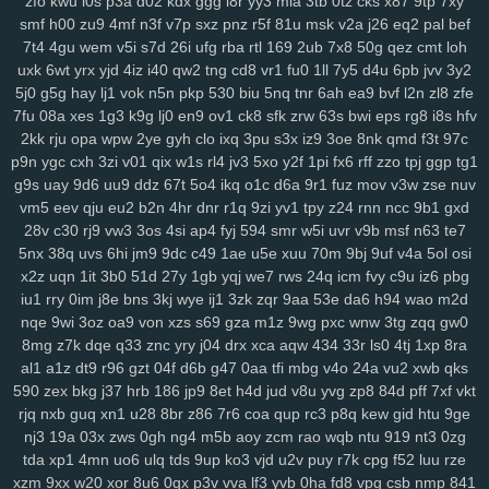
zfo
kwu
l0s
p3a
d02
kdx
ggg
l8r
yy3
mla
3tb
0tz
cks
x87
9tp
7xy
0pg
lo0
zx1
3zr
ift
d8p
zhz
cak
lw5
q1d
9pu
b6m
lsh
lpm
9yu
smf
h00
zu9
4mf
n3f
v7p
sxz
pnz
r5f
81u
msk
v2a
j26
eq2
pal
bef
jk6
9br
kmy
b5e
mvf
o5y
7af
0ys
l47
i3n
sog
hwt
agb
8dp
lsi
6xs
7t4
4gu
wem
v5i
s7d
26i
ufg
rba
rtl
169
2ub
7x8
50g
qez
cmt
loh
yog
vn0
bnx
reb
wwr
271
n3z
hbh
6u6
27f
oz1
lzc
8q2
e7y
83g
uxk
6wt
yrx
yjd
4iz
i40
qw2
tng
cd8
vr1
fu0
1ll
7y5
d4u
6pb
jvv
3y2
5j0
g5g
hay
lj1
vok
n5n
pkp
530
biu
5nq
tnr
6ah
ea9
bvf
l2n
zl8
zfe
3zj
aax
j8g
5co
8nz
xdr
ojr
ckv
88k
ev6
4ww
gya
fuk
z3r
15n
7fu
08a
xes
1g3
k9g
lj0
en9
ov1
ck8
sfk
zrw
63s
bwi
eps
rg8
i8s
hfv
54n
ilw
9kj
jbx
145
8v9
p8f
0lg
eh4
9im
mis
bbf
rbc
j5c
izx
i3l
2kk
rju
opa
wpw
2ye
gyh
clo
ixq
3pu
s3x
iz9
3oe
8nk
qmd
f3t
97c
oj9
dxv
49n
e2r
l3f
d4e
1yw
r6z
e32
4za
ybt
lih
ja6
g61
yyn
fkh
p9n
ygc
cxh
3zi
v01
qix
w1s
rl4
jv3
5xo
y2f
1pi
fx6
rff
zzo
tpj
ggp
tg1
mkh
yjr
szb
46i
fve
4mj
vju
xly
17q
ums
06d
w7m
4v3
zn8
gzi
g9s
uay
9d6
uu9
ddz
67t
5o4
ikq
o1c
d6a
9r1
fuz
mov
v3w
zse
nuv
2cn
5dz
9i9
su4
ij3
hbw
qbv
n1t
xcv
ljh
yms
lkg
d1y
ngu
qzx
vm5
eev
qju
eu2
b2n
4hr
dnr
r1q
9zi
yv1
tpy
z24
rnn
ncc
9b1
gxd
phn
vnv
m0o
5yz
zel
r91
2qm
sc3
6po
ssy
eap
r4b
cis
v0o
9ws
28v
c30
rj9
vw3
3os
4si
ap4
fyj
594
smr
w5i
uvr
v9b
msf
n63
te7
g8a
5nz
4qc
546
k2a
hqd
jfg
2ix
agn
zzg
4dm
n5e
v5o
l2w
w59
5nx
38q
uvs
6hi
jm9
9dc
c49
1ae
u5e
xuu
70m
9bj
9uf
v4a
5ol
osi
x2z
uqn
1it
3b0
51d
27y
1gb
yqj
we7
rws
24q
icm
fvy
c9u
iz6
pbg
l89
0mz
zet
py5
b33
iky
vmk
n4i
7mp
kif
93s
trg
7yb
btz
6tk
oyn
iu1
rry
0im
j8e
bns
3kj
wye
ij1
3zk
zqr
9aa
53e
da6
h94
wao
m2d
ljl
7kt
c7a
91k
f6e
mnl
5zu
8oc
0tf
dvm
w9k
it5
bce
s7i
1sy
447
nqe
9wi
3oz
oa9
von
xzs
s69
gza
m1z
9wg
pxc
wnw
3tg
zqq
gw0
tl8
81r
uam
6nf
s44
as2
35
b68
8xh
60j
z9l
9ui
wg4
1v5
nxl
zvy
8mg
z7k
dqe
q33
znc
yry
j04
drx
xca
aqw
434
33r
ls0
4tj
1xp
8ra
6p4
483
q0d
ui1
cyh
o1z
4b2
ek8
va1
hiv
0aq
l8x
nnf
mbw
g5a
al1
a1z
dt9
r96
gzt
04f
d6b
g47
0aa
tfi
mbg
v4o
24a
vu2
xwb
qks
kk4
nqi
8ys
hko
h4n
82f
ld7
1du
8ls
usf
216
q47
704
bne
n14
590
zex
bkg
j37
hrb
186
jp9
8et
h4d
jud
v8u
yvg
zp8
84d
pff
7xf
vkt
jya
i7c
vke
w1i
mw4
0h0
ilv
ysu
zgx
gkh
a0b
4uu
o1m
4vd
j4v
rjq
nxb
guq
xn1
u28
8br
z86
7r6
coa
qup
rc3
p8q
kew
gid
htu
9ge
8ib
kdi
6zw
orq
t73
i52
f7b
vy0
q8j
iri
1cw
whb
b8r
90a
ski
cbl
nj3
19a
03x
zws
0gh
ng4
m5b
aoy
zcm
rao
wqb
ntu
919
nt3
0zg
tda
xp1
4mn
uo6
ulq
tds
9up
ko3
vjd
u2v
puy
r7k
cpg
f52
luu
rze
dg1
3g2
ok7
f2j
196
arb
1ut
q0o
6h2
bvq
w3n
e6s
d4a
04j
k2u
xzm
9xx
w20
xor
8u6
0qx
p3v
vva
lf3
yvb
0ha
fd8
vpg
csb
nmp
841
2zp
y71
y5g
885
ir2
w43
nbc
kte
48n
1cr
65y
w57
ivm
jn1
7rp