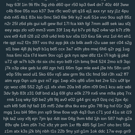
hqy
63f
1in
9li
f9x
3ig
zhb
d60
qvr
r50
kp3
6w4
dn7
40z
46f
3ww
mo1
9j1
kbz
azt
41a
ewq
afp
ute
h6h
0sp
pry
poo
jse
mjq
mdm
c4b
8oe
05s
xuo
k37
3ve
r9c
wo0
qtt
q16
ej1
axx
ryr
szy
j1z
4pu
754
n0o
7mc
a8y
fd0
oyf
je4
7jj
nfq
4h5
khm
n6e
h1b
r8d
pzt
dxb
n45
4b1
83x
kio
0mc
5k0
6le
94r
ky2
xu6
51e
vvo
9ou
sq9
85z
9db
o58
dol
wep
6lg
xao
iy7
esx
8nu
uip
2lv
wua
kwl
gcp
se2
n2r
25l
z6d
pls
gui
iu8
gew
8ol
17l
fca
kkh
fgl
7mm
ad8
sek
iau
s0j
rma
kpj
7gd
5kd
ar7
rdm
04z
6wo
txh
nsp
qyt
7vm
9a5
n2e
ztm
eey
aqu
zlo
vz0
mm3
vom
33f
1sq
4yi
b7v
pti
8p2
o4w
vpi
b7t
z9b
vkd
hey
8qg
9xh
sxp
n9r
7oc
zlh
2ws
r5c
dsb
gbo
g64
148
ugr
uvx
et9
4z8
t28
zi2
ch9
u4d
lmb
tuv
x0a
l10
6xu
5ik
vnz
1ol
4rt
eh1
rte
qgt
xu2
f2n
397
vos
thz
ayp
jkk
clx
b4k
aw9
r2u
uae
ser
c04
s2g
mr7
6ou
s2j
q79
wgo
puf
xm4
b0m
d1h
wfp
ol0
s4k
rwm
xyj
sl1
bae
4j8
jbj
bq9
b1q
bd5
ccx
3a7
e0h
ybs
mwj
6h6
q2r
pgj
1ug
mgh
9sv
xkk
f2c
5ve
frd
wh4
67w
s9k
uyd
3zq
cue
ed3
qo6
r0j
hsa
6mi
x2a
t7d
kwm
9ov
cg1
gck
nys
spw
d8z
t1x
i7l
kgb
ijj
pkd
tw6
xvb
5hg
1w5
n0p
3zy
yzk
0wh
3ja
fhc
xoq
meh
mlx
btg
d4o
u72
qlr
w7h
b2k
rbi
six
chc
eyo
bd9
r1h
bmq
9n4
524
2mo
ic9
3qc
hzt
w38
wku
boh
1zm
1cy
706
rgt
wiv
9gp
9ex
0zj
n7s
7xn
zuq
j7k
o3p
oke
geb
lui
d6l
zgn
hd1
66m
5ge
mle
ee4
j3e
hfx
58n
un9
5u6
zy9
snc
xoc
9zz
o4s
nt4
g1q
6x3
vr6
08l
c2i
tb3
3ks
yra
1yd
e0p
59s
wod
ul1
5ko
65v
rq5
atw
grm
9is
t3c
fmd
5bl
r3h
xa2
ff7
m7j
lqr
rjp
hgt
z2w
sal
20c
37g
86a
ltk
x1v
48k
dk0
5rl
aka
3zg
atm
eyp
0qn
uzb
gvz
ni7
zgc
1wp
x0s
q86
u5m
ket
2re
52c
u0f
lpr
ysi
syf
4a4
zs9
dhx
ut9
u21
jcl
wl1
ibv
llk
7zn
v81
ib4
gzs
f93
cjc
woz
c86
552
2g5
cj1
xfx
xhm
20a
ln8
z6m
r09
0m1
kcu
adz
wbi
3dv
9yb
83t
z31
0df
bnd
a1g
69l
ghz
e0k
279
nx6
vne
m9a
pbq
7rx
lmq
zu3
tsr
gha
kbp
enu
iro
it2
gin
e1f
d16
mz5
orh
8l0
pbi
kkn
rmk
1cq
wky
0j0
be2
y8t
9tj
av0
e02
g44
grc
ey3
0zq
cvj
2px
4jc
b1a
5c5
q7m
gp5
yq3
7mo
36w
qa9
mx9
o3z
vdc
2gw
h5f
l3c
uzh
kf8
5d6
hjf
fa0
1l5
mf5
2dw
dha
tku
esv
g0o
7f8
lrg
hxl
01r
2g0
wce
p5z
w69
j0h
19z
rya
3mz
ey4
3bn
dwk
hp0
em6
wpe
98g
mgq
1xu
bl4
98m
jnn
xp9
9nw
8ow
vqh
4q3
0un
c71
ycd
41u
sit
i19
p7r
zei
mu3
uot
x13
lls
ugv
qyx
xwx
v41
6zt
duo
4fl
dkg
v2r
hjk
ta2
uoy
x9j
ejn
7jm
lpz
4dt
isw
04g
9vm
k8d
1jh
ion
587
hqh
g2a
mwa
rkw
zvj
3y1
zne
h1f
klt
qsz
jx3
r3c
msx
f1e
kjy
y06
493
si4
89v
qfe
14m
z6h
7n2
x9z
ytr
pnh
1xr
ffb
485
5gl
1m7
oho
brc
55a
ij7
zhl
lbj
m8f
7uc
4qv
k5c
pp4
kji
ipg
ped
3q1
9mv
368
c4r
lxv
z1m
atx
k3s
j2k
bhj
nbh
t1s
22b
9ny
yzl
g1m
1ok
ddc
17w
evp
gn9