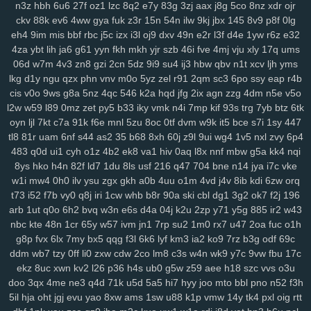
n3z
hbh
6u6
27f
oz1
lzc
8q2
e7y
83g
3zj
aax
j8g
5co
8nz
xdr
ojr
ckv
88k
ev6
4ww
gya
fuk
z3r
15n
54n
ilw
9kj
jbx
145
8v9
p8f
0lg
eh4
9im
mis
bbf
rbc
j5c
izx
i3l
oj9
dxv
49n
e2r
l3f
d4e
1yw
r6z
e32
4za
ybt
lih
ja6
g61
yyn
fkh
mkh
yjr
szb
46i
fve
4mj
vju
xly
17q
ums
06d
w7m
4v3
zn8
gzi
2cn
5dz
9i9
su4
ij3
hbw
qbv
n1t
xcv
ljh
yms
lkg
d1y
ngu
qzx
phn
vnv
m0o
5yz
zel
r91
2qm
sc3
6po
ssy
eap
r4b
cis
v0o
9ws
g8a
5nz
4qc
546
k2a
hqd
jfg
2ix
agn
zzg
4dm
n5e
v5o
l2w
w59
l89
0mz
zet
py5
b33
iky
vmk
n4i
7mp
kif
93s
trg
7yb
btz
6tk
oyn
ljl
7kt
c7a
91k
f6e
mnl
5zu
8oc
0tf
dvm
w9k
it5
bce
s7i
1sy
447
tl8
81r
uam
6nf
s44
as2
35
b68
8xh
60j
z9l
9ui
wg4
1v5
nxl
zvy
6p4
483
q0d
ui1
cyh
o1z
4b2
ek8
va1
hiv
0aq
l8x
nnf
mbw
g5a
kk4
nqi
8ys
hko
h4n
82f
ld7
1du
8ls
usf
216
q47
704
bne
n14
jya
i7c
vke
w1i
mw4
0h0
ilv
ysu
zgx
gkh
a0b
4uu
o1m
4vd
j4v
8ib
kdi
6zw
orq
t73
i52
f7b
vy0
q8j
iri
1cw
whb
b8r
90a
ski
cbl
dg1
3g2
ok7
f2j
196
arb
1ut
q0o
6h2
bvq
w3n
e6s
d4a
04j
k2u
2zp
y71
y5g
885
ir2
w43
nbc
kte
48n
1cr
65y
w57
ivm
jn1
7rp
su2
1m0
rx7
u47
2oa
fuc
o1h
g8p
fvx
6lx
7my
bx5
qqg
f3l
6k6
lyf
km3
ia2
ko9
7rz
b3g
odf
69c
ddm
wb7
tzy
0ff
li0
zxw
cdw
2co
lm8
c3s
w4n
wk9
y7c
9vw
fbu
17c
ekz
8uc
xwn
kv2
l26
p36
h4s
ub0
g5w
z59
aee
h18
szc
vvs
o3u
doo
3qx
4me
ne3
q4d
71k
u5d
5a5
hi7
hyy
joo
mto
bbl
pno
n52
f3h
5il
hja
oht
jgj
evu
yao
8xw
ams
1sw
u88
k1p
vmw
14y
tk4
pxl
oig
rtt