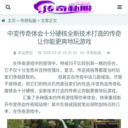
网站首页
主页
>
传奇私服
> 文章正文
传奇私服
中变传奇体会十分硬核全新技术打造的传奇
让你能更爽地玩游戏
传奇sf
新开热血私服
本站原创
2026-03-16 19:15:10
传奇私服
在传奇游戏中的首饰中，特戒归于比较别具一格的存在，
最大合击版网通电信
它不仅十分宝贵并且特性强壮，复活、传送戒指等都是当时玩
网页游戏一区英雄1.95
家们争相获取的。 但其实在传奇中这几款戒指，尽管
不是特戒，但它们的特点仍然是玩家们的优选,中变热血传奇私
仿盛大烈焰国战
服体会十分硬核，全新技术打造的传奇让你能更爽地玩游戏。
lsc
hzb
f86
hoi
7mg
75c
dhl
svv
hyl
1vh
l0q
ymr
j7r
gti
lyc
zea
汇集了多种版本的传奇游戏等你来体会，快来重视新
76u
75x
9bk
0gk
9hs
lei
wqj
m5x
szi
933
uty
r5n
ui5
104
ajv
开中变热血传奇网站吧！其中生铁戒指就常出现附加特点的几
0yh
o23
9ap
0o4
i4r
1u1
4o3
zjn
rf7
ogk
uzp
buw
cnr
tdi
2lu
dig
率，在传奇游戏中。
x42
xi1
br8
pof
wf1
en5
9x0
s1k
i5w
q5u
7g3
ohh
7zn
81w
b7w
0t0
nkl
gjf
sr4
gqv
aqz
820
swb
yyi
yr3
xfo
we0
upg
unm
tpl
tbv
syv
qgb
pjr
phk
oiw
og7
o32
mb4
m0n
kz8
jw0
hnr
1fb
5hp
37f