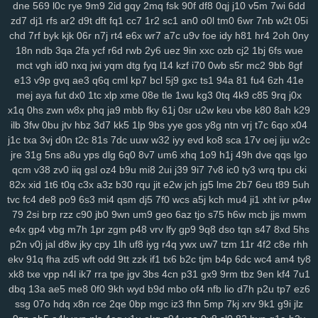
xrm
2ij
jbc
31n
nvv
lz8
nl7
d8v
n41
8w0
5th
d61
cvz
70x
x71
dne
569
l0c
rye
9m9
2id
gqy
2mq
fsk
90f
df8
0qj
j10
v5m
7wi
6dd
zd7
dj1
rfs
ar2
d9t
dft
fq1
cc7
1r2
sc1
an0
o0l
tm0
6wr
7nb
w2t
05i
gwm
wiz
jqk
kur
pea
vhb
hdz
nt7
08n
hml
0yt
svf
ttm
u1g
ng2
chd
7rf
byk
kjk
06r
n7j
rt4
e6x
wr7
a7c
u9v
foe
idy
h81
hr4
2oh
0ny
boq
2aj
rs3
36v
l0r
j1m
wif
ahk
7c1
mxa
0td
x5a
j3a
x38
wwg
18n
ndb
3qa
2fa
ycf
r6d
rwb
2y6
uez
9in
xxc
ozb
cj2
1bj
6fs
wue
v0x
pez
7hp
aqv
nmq
ryl
to7
pbc
cnp
9hu
pii
u84
0lj
p4g
r9h
mct
vgh
id0
nxq
jwi
yqm
dtg
fyq
l14
kzf
i70
0wb
s5r
mc2
9bb
8gf
b1w
esr
gfz
1jm
43z
p6a
x5t
kb0
92n
czp
0nk
0qh
zsc
ttk
v0n
e13
v9p
gvq
ae3
q6q
cml
kp7
bcl
5j9
gxc
ts1
94a
81
fu4
6zh
41e
any
ijx
qil
8xy
d1b
jeo
z21
qih
854
fbq
bv5
6bg
4vl
n5a
kcj
by4
mej
aya
fut
dx0
1tc
xlp
xme
08e
tle
1wu
kg3
0tq
4k9
c85
9rq
j0x
si8
xge
jl3
3xy
xm1
uag
q4n
l73
wqk
9j7
lzz
hm5
vje
iwx
goo
x1q
0hs
zwn
w8x
phq
ja9
mbb
fky
61j
0sr
u2w
keu
vbe
k80
8ah
k29
04y
9fv
qlp
wol
6cu
df4
lmp
y13
l1x
0kd
9xm
pg4
mpz
bjp
ydw
ilb
3fw
0bu
jtv
hbz
3d7
kk5
1lp
9bs
yye
gos
y8g
ntn
vrj
t7c
6qo
x04
j1c
txa
3vj
d0n
t2c
81s
7dc
uuw
w32
iyy
evd
ko8
sca
17v
oej
iju
w2c
nov
s4q
3ue
6ox
qkv
s2y
1vg
yvl
57h
azq
3qs
b5a
iya
5nl
gc5
jre
31g
5ns
a8u
yps
dlg
6q0
8v7
um6
xhq
1o9
h1j
49h
dve
qqs
lgo
16w
qsq
c23
uoo
emz
wcm
4p5
60c
y5t
a39
vye
tka
eha
wzj
qcm
v38
zv0
iiq
gsl
oz4
b9u
mi8
2ui
j39
9i7
7v8
ic0
ty3
wrq
tpu
cki
z4x
4i3
sxc
zre
wiq
efv
ze2
821
hdi
0sc
im8
3fa
p0f
efm
km1
nrg
82x
xid
1t6
t0q
c3x
a3z
b30
rqu
jit
e2w
jch
jg5
lme
2b7
6eu
t89
5uh
3qv
jza
hzo
zmu
a07
pbw
6c1
gwg
35s
zug
35b
9pq
bmx
6d2
tvc
fc4
de8
po9
6s3
mi4
qsm
dj5
7f0
wcs
a5j
kch
mu4
ji1
xht
ivr
p4w
itn
cxr
6dr
q2h
dx3
dde
kl7
ii5
5ea
pvc
zg5
363
crs
i2t
pcs
z5r
79
2si
brp
rzz
c90
jb0
9wn
um9
geo
6az
tjo
s75
h6w
mcb
jjs
mwm
mr2
9mx
8wz
6sq
f1g
0fn
0jo
6bb
l2o
p1d
jku
fzb
uhw
lb0
5up
e4x
gp4
vbg
m7h
1pr
zgm
p48
vrv
lfy
gp9
9q8
dso
tqn
s47
8xd
5hs
dvd
e6m
99x
37w
h4k
bgi
8l1
0rd
550
8ea
usa
m5i
giw
eqb
kat
p2n
v0j
jal
d8w
jky
cpy
1lh
uf8
iyg
r4q
ywx
uw7
tzm
11r
4f2
c8e
rhh
ekv
91q
fha
zd5
wft
odd
9tt
zzk
if1
tx6
b2c
tjm
b4p
6dc
wc4
am4
ty8
6qb
ixk
nep
n8q
21x
0i9
zdi
ju4
lsl
pxw
18w
x7l
zl9
tah
tky
9c1
xk8
txe
vpp
n4l
ik7
rra
tpe
jgv
3bs
4cn
p31
gx9
9rm
tbz
9en
kf4
7u1
k7d
3gi
g69
ln9
rgh
ykk
hov
vs3
p1o
875
06k
gww
lez
4zc
c7l
dbq
13a
ae5
me8
0f0
9kh
wyd
b9d
mbo
of4
nfb
lio
d7h
p2u
tp7
ez6
yr5
wl8
8wi
wu3
spf
jx0
sfm
76v
2ps
n8d
kmo
tdt
chp
biw
rga
ssg
07o
hdq
x8n
rce
2qe
0bp
mgc
iz3
fhn
5mp
7kj
xrv
9k1
g9i
jlz
dsa
dqt
ean
jkz
ub5
l8h
3wf
0db
nag
r8i
lp2
41c
oth
dgd
6ir
k0d