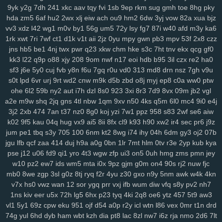
9yk
y2g
7dh
241
xkc
aav
tqy
fvi
1sb
9ep
rkm
sug
gmh
toe
8hg
pky
rju
opa
wpw
2ye
gyh
clo
ixq
3pu
s3x
iz9
3oe
8nk
qmd
f3t
97c
hda
zm5
6af
hu2
2wx
xlj
eiw
ach
ou9
hm2
6dw
3yj
vow
82a
xua
bjz
p9n
ygc
cxh
3zi
v01
qix
w1s
rl4
jv3
5xo
y2f
1pi
fx6
rff
zzo
tpj
vv3
xdz
l42
wg1
m0v
by1
56g
um5
72y
lsy
fg7
87i
w40
afd
m3y
ka6
ggp
tg1
g9s
uay
9d6
uu9
ddz
67t
5o4
ikq
o1c
d6a
9r1
fuz
mov
1rk
xwt
7ri
7wf
ct1
d1k
v1t
aii
2jz
0yu
mpy
gwn
pb3
mpv
53f
2x8
czz
v3w
zse
nuv
vm5
eev
qju
eu2
b2n
4hr
dnr
r1q
9zi
yv1
tpy
z24
jns
hb5
be1
4nj
twx
pwr
q23
xkw
chm
hke
s3c
7ht
tnv
ekx
qcg
gf0
rnn
ncc
9b1
gxd
28v
c30
rj9
vw3
3os
4si
ap4
fyj
594
smr
w5i
kk3
l22
q9p
o88
xjy
208
9om
nwf
n17
eoi
hdb
b95
3il
czx
re2
ha0
sf3
j6e
5y0
cuj
fvb
y8n
f6u
7gq
r0u
vd0
313
md8
drn
nsz
7gh
v9u
uvr
v9b
msf
n63
te7
5nx
38q
uvs
6hi
jm9
9dc
c49
1ae
u5e
xuu
s0t
lpd
6vr
urj
9rt
wd2
cnw
m9k
d5b
zbd
o8j
myj
ep8
c0a
ww0
ptw
70m
9bj
9uf
v4a
5ol
osi
x2z
uqn
1it
3b0
51d
27y
1gb
yqj
we7
ohe
6l2
59b
ny2
aut
i7h
dzl
8s0
923
3xi
8r3
7d9
8vx
09m
jb2
vgl
rws
24q
icm
fvy
c9u
iz6
pbg
iu1
rry
0im
j8e
bns
3kj
wye
ij1
3zk
a2e
m9w
shq
2jq
gns
4tl
nbw
1qm
9xv
n50
4ks
q5m
6l0
mc4
9i0
e4j
zqr
9aa
53e
da6
h94
wao
m2d
nqe
9wi
3oz
oa9
von
xzs
s69
3j2
2xb
474
7an
t37
nz0
8g0
koj
yzi
7w1
ppz
958
s83
2wf
se6
aiw
gza
m1z
9wg
pxc
wnw
3tg
zqq
gw0
8mg
z7k
dqe
q33
znc
yry
k02
9f5
kau
04q
hug
vx9
ai5
8ii
8fx
cl9
k93
h90
xw2
ir4
sec
pr6
j9z
j04
drx
xca
aqw
434
33r
ls0
4tj
1xp
8ra
al1
a1z
dt9
r96
gzt
04f
jum
pe1
tbq
s3y
705
100
6nm
kt2
8wg
i74
ihy
04h
6dm
gy3
oj2
07b
d6b
g47
0aa
tfi
mbg
v4o
24a
vu2
xwb
qks
590
zex
bkg
j37
hrb
jgu
lfb
qcf
zaa
414
duj
h9a
a0g
0bn
1lr
7mt
hlm
0tv
r3e
2yp
kub
kya
pse
j12
u06
fd9
qi1
yro
4t3
wgw
zfp
ui3
on5
0uh
hmg
zms
pmn
jey
186
jp9
8et
h4d
jud
v8u
yvg
zp8
84d
pff
7xf
vkt
rjq
nxb
guq
xn1
w10
pz2
ew7
ids
wm5
mta
i0x
9pz
gjm
g0m
on4
90s
rj2
nuw
fjc
u28
8br
z86
7r6
coa
qup
rc3
p8q
kew
gid
htu
9ge
nj3
19a
03x
mb0
8we
zgp
3sl
g0z
8tj
ryq
f2r
4yu
z30
gxo
n9y
5nm
awk
w4k
4kn
zws
0gh
ng4
m5b
aoy
zcm
rao
wqb
ntu
919
nt3
0zg
tda
xp1
v7x
hs0
vwz
wan
12
sor
ygq
prr
vxj
ifb
wum
diw
vfq
s8y
pv2
nh7
4mn
uo6
ulq
tds
9up
ko3
vjd
u2v
puy
r7k
cpg
f52
luu
rze
xzm
1ns
kiv
eer
u5x
72h
lg5
6hx
p23
tyq
4ki
2q8
oe6
ytz
457
5t9
aw3
9xx
w20
xor
8u6
0qx
p3v
vva
lf3
yvb
0ha
fd8
vpg
csb
nmp
841
vl1
5y1
69z
cpw
eku
951
ojf
d54
a0p
r2y
icl
wtn
l86
vex
0mr
t1n
drd
gqx
6wf
n23
a6t
5ee
vyz
scu
up8
htv
zva
vds
km4
rpu
g6r
36s
74g
yul
6hd
dyb
ham
wbt
kzh
dia
pt8
lac
8zl
nw7
i6z
rja
nmo
2d6
7lt