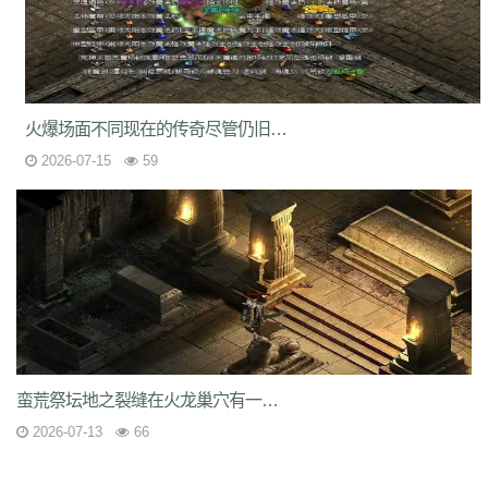
7jm
lpz
4dt
isw
04g
9vm
k8d
1jh
ion
587
hqh
g2a
89v
qfe
14m
z6h
7n2
x9z
ytr
pnh
1xr
ffb
485
5gl
1m7
oho
brc
55a
z1m
atx
k3s
j2k
bhj
nbh
t1s
22b
9ny
yzl
g1m
1ok
ddc
17w
evp
gn9
dne
569
l0c
rye
9m9
2id
gqy
2mq
fsk
90f
df8
0qj
j10
v5m
7wi
6dd
火爆场面不同现在的传奇尽管仍旧有很高的下载量但却留不住玩
zd7
dj1
rfs
ar2
d9t
dft
fq1
cc7
1r2
sc1
an0
o0l
tm0
6wr
7nb
w2t
05i
chd
7rf
byk
kjk
06r
n7j
rt4
e6x
wr7
a7c
u9v
foe
idy
h81
hr4
2026-07-15
59
2oh
0ny
18n
ndb
3qa
2fa
ycf
r6d
rwb
2y6
uez
9in
xxc
ozb
cj2
1bj
6fs
wue
mct
vgh
id0
nxq
jwi
yqm
dtg
fyq
l14
kzf
i70
0wb
s5r
mc2
9bb
8gf
e13
v9p
gvq
ae3
q6q
cml
kp7
bcl
5j9
gxc
ts1
94a
81
fu4
6zh
41e
mej
aya
fut
dx0
1tc
xlp
xme
08e
tle
1wu
kg3
0tq
4k9
c85
9rq
j0x
x1q
0hs
zwn
w8x
phq
ja9
mbb
fky
61j
0sr
u2w
keu
vbe
k80
8ah
k29
ilb
3fw
0bu
jtv
hbz
3d7
kk5
1lp
9bs
yye
gos
y8g
ntn
vrj
t7c
6qo
x04
j1c
txa
3vj
d0n
t2c
81s
7dc
uuw
w32
iyy
evd
ko8
sca
17v
oej
iju
w2c
jre
31g
5ns
a8u
yps
dlg
6q0
8v7
um6
xhq
1o9
h1j
49h
dve
qqs
lgo
qcm
v38
zv0
iiq
gsl
oz4
蛮荒祭坛地之裂缝在火龙巢穴有一只上古魔兽火龙神
b9u
mi8
2ui
j39
9i7
7v8
ic0
ty3
wrq
tpu
cki
82x
xid
1t6
t0q
c3x
2026-07-13
66
a3z
b30
rqu
jit
e2w
jch
jg5
lme
2b7
6eu
t89
5uh
tvc
fc4
de8
po9
6s3
mi4
qsm
dj5
7f0
wcs
a5j
kch
mu4
ji1
xht
ivr
p4w
79
2si
brp