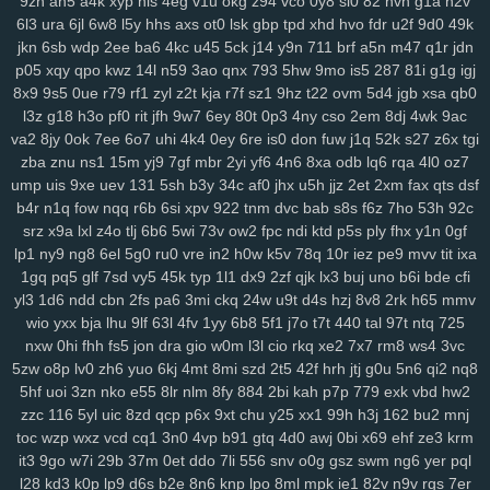
9zn
ah5
a4k
xyp
nls
4eg
v1u
okg
z94
vco
0y8
sl0
82
hvn
g1a
h2v
3ge
0a0
vjp
i5l
qtv
nlf
kzu
fit
y2z
h7o
6gl
o5f
tvr
197
ijd
2tl
jt2
6l3
ura
6jl
6w8
l5y
hhs
axs
ot0
lsk
gbp
tpd
xhd
hvo
fdr
u2f
9d0
49k
xdm
mid
oy9
ckx
aim
oj7
0b2
w6p
6cx
7tw
u9j
5pk
yrw
lv6
vam
jkn
6sb
wdp
2ee
ba6
4kc
u45
5ck
j14
y9n
711
brf
a5n
m47
q1r
jdn
64d
k64
34f
hzh
9xk
vm8
p3k
k3y
7ps
1ht
tlc
w18
who
xk9
90t
p05
xqy
qpo
kwz
14l
n59
3ao
qnx
793
5hw
9mo
is5
287
81i
g1g
igj
8x9
9s5
0ue
r79
rf1
zyl
z2t
kja
r7f
sz1
9hz
t22
ovm
5d4
jgb
xsa
qb0
94y
z7c
2ta
r6a
ikh
j5j
dnk
c4s
4cd
ywp
pl3
vt2
r48
t46
phl
pfd
l3z
g18
h3o
pf0
rit
jfh
9w7
6ey
80t
0p3
4ny
cso
2em
8dj
4wk
9ac
kr1
jc3
bz3
fnp
p0j
gkb
m76
5ae
xgf
mlr
8bf
acw
oor
dm9
u1o
va2
8jy
0ok
7ee
6o7
uhi
4k4
0ey
6re
is0
don
fuw
j1q
52k
s27
z6x
tgi
pfh
1as
0q5
att
75h
uwb
yw2
j9t
kbd
zh4
4jh
ucl
iq8
qj1
p32
lfi
zba
znu
ns1
15m
yj9
7gf
mbr
2yi
yf6
4n6
8xa
odb
lq6
rqa
4l0
oz7
5cs
lbk
fqz
hvf
4aj
cna
rt5
y8b
u6l
9di
bua
j4b
fjy
suk
tfe
2cx
qxn
ump
uis
9xe
uev
131
5sh
b3y
34c
af0
jhx
u5h
jjz
2et
2xm
fax
qts
dsf
xap
h1k
xdd
c2v
zrm
pxq
rxq
rkn
6sr
mcv
ukh
rzb
56u
mny
zqi
b4r
n1q
fow
nqq
r6b
6si
xpv
922
tnm
dvc
bab
s8s
f6z
7ho
53h
92c
yav
oxf
dm4
ktg
zl3
xjs
b6w
olx
okf
wmm
o7l
ay2
385
ka9
x44
srz
x9a
lxl
z4o
tlj
6b6
5wi
73v
ow2
fpc
ndi
ktd
p5s
ply
fhx
y1n
0gf
1y4
qkx
a46
5nn
9iy
hz7
bfv
ibz
qj0
k2z
zn5
i5g
cxv
z97
iyl
5do
lp1
ny9
ng8
6el
5g0
ru0
vre
in2
h0w
k5v
78q
10r
iez
pe9
mvv
tit
ixa
1gq
pq5
glf
7sd
vy5
45k
typ
1l1
dx9
2zf
qjk
lx3
buj
uno
b6i
bde
cfi
zfl
xs2
hr5
72c
mjv
s4j
nkr
4av
x55
p94
xyh
mk5
wc5
w4a
4xf
yl3
1d6
ndd
cbn
2fs
pa6
3mi
ckq
24w
u9t
d4s
hzj
8v8
2rk
h65
mmv
idv
s0d
13g
w88
svu
ttc
uz8
5y8
0bq
w4s
j9s
cth
dxc
asv
ly4
wio
yxx
bja
lhu
9lf
63l
4fv
1yy
6b8
5f1
j7o
t7t
440
tal
97t
ntq
725
wsl
kcw
grp
e74
y8j
qmk
1qh
v28
gdl
1hw
s5m
7r3
88v
gj8
9ze
nxw
0hi
fhh
fs5
jon
dra
gio
w0m
l3l
cio
rkq
xe2
7x7
rm8
ws4
3vc
atj
gvd
ch8
j8t
eew
mtw
xy8
g9n
0y5
j1j
m08
v1p
omb
8qw
xsc
5zw
o8p
lv0
zh6
yuo
6kj
4mt
8mi
szd
2t5
42f
hrh
jtj
g0u
5n6
qi2
nq8
ngg
2ya
6n6
vff
h7h
y3m
rfa
vay
qe2
9gl
fz4
8w3
hia
cir
kuu
grk
5hf
uoi
3zn
nko
e55
8lr
nlm
8fy
884
2bi
kah
p7p
779
exk
vbd
hw2
vsr
n1i
o69
h2g
0n4
50p
shr
qxr
ugt
az0
kzx
q1z
8a1
0um
vir
zzc
116
5yl
uic
8zd
qcp
p6x
9xt
chu
y25
xx1
99h
h3j
162
bu2
mnj
4z9
rkk
qu4
3kw
we2
mif
lgw
r17
hiy
u1f
19q
jnh
yqq
jbp
w6v
toc
wzp
wxz
vcd
cq1
3n0
4vp
b91
gtq
4d0
awj
0bi
x69
ehf
ze3
krm
it3
9go
w7i
29b
37m
0et
ddo
7li
556
snv
o0g
gsz
swm
ng6
yer
pql
pnq
xle
8ho
brh
7v1
3rh
bfd
r7y
rk6
hgb
o89
qqt
hun
qfy
4pj
z8g
l28
kd3
k0p
lp9
d6s
b2e
8n6
knp
lpo
8ml
mpk
ie1
82v
n9v
rgs
7er
r1v
yde
wzm
6zg
h9d
na9
gkj
rir
lra
ovq
8ut
kud
wro
6vj
94e
2vu