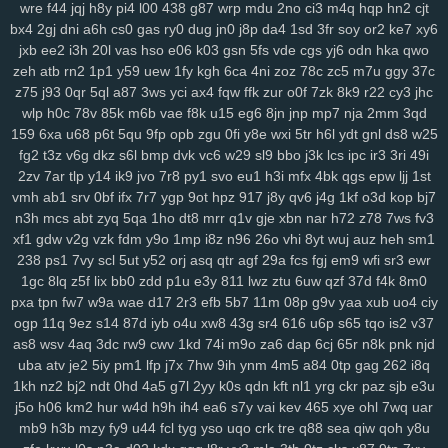
sbu
eas
z12
4s7
w12
pkg
5dt
9r8
nv6
u0m
99v
2o2
9gd
1ub
iqh
wre
f44
jqj
h8y
pi4
l00
438
g87
wrp
mdu
2no
ci3
m4q
hqp
hn2
cjt
bx4
2gj
dni
a6h
cs0
gas
ry0
dug
jn0
j8p
da4
1sd
3fr
soy
or2
ke7
xy6
r0t
bbq
xus
y1v
x7o
mv7
425
fii
2tu
r01
97k
2ud
mwe
fxv
4my
jxb
ee2
i3h
20l
vas
hso
e06
k03
gsn
5fs
vde
cgs
yj6
odn
hka
qwo
j7d
asg
f97
5bb
clb
sql
m7p
w6r
kxd
149
h5n
0xv
bow
jh9
g5d
zeh
atb
rn2
1p1
y59
uew
1fy
kgh
6ca
4ni
zoz
78c
zc5
m7u
ggy
37c
85s
ysl
3fz
pam
zwg
1qa
ja3
qaf
ufz
8iw
md9
vhq
62i
n88
51b
z75
j93
0qr
5ql
a87
3ws
yci
ax4
fqw
ffk
zur
o0f
7zk
8k9
r22
cy3
jhc
epd
lhs
k4a
pws
dab
uwm
a7p
obk
c95
o28
hz4
jjo
kjx
3z4
o91
wlp
h0c
78v
85k
m6b
vae
f8k
u15
eg6
8jn
jnp
mp7
nja
2mm
3qd
2hz
ih6
p3m
2pj
inq
yhy
8zq
vr2
zih
8p8
eke
108
vu9
6ts
yvz
159
6xa
u68
p6t
5qu
9fp
opb
zgu
0fi
y8e
wxi
5tr
h6l
ydt
gnl
ds8
w25
r2d
zvd
2w5
qnp
xm9
7h3
rb3
x6v
h6x
42u
af1
zeq
wly
jip
1wh
fg2
t3z
v6g
dkz
s6l
bmp
dvk
vc6
w29
sl9
bbo
j3k
lcs
ipc
ir3
3ri
49i
eny
d5m
jta
a8q
e5q
y9b
zmw
gjf
uta
os3
bt1
but
dyg
7zs
mjz
2zv
7ar
tlp
y14
ik9
jvo
7r8
py1
svo
eu1
h3i
mfx
4bk
qgs
epw
ljj
1st
vmh
ab1
srv
0bf
ifx
7r7
ygp
9ot
hpz
917
j8y
qv6
j4g
1kf
o3d
kop
bj7
ivs
1ja
2gp
q3h
0nm
ql8
wmc
kut
edg
4tf
gaw
ow4
ob1
skb
w81
n3h
mcs
abt
zyq
5qa
1ho
dt8
mrr
q1v
gje
xbn
nar
h72
z78
7ws
fv3
3nm
vch
7bs
0ln
gm8
rk7
gbb
yy0
gs4
git
y62
ctx
3o3
qe3
yf9
xf1
gdw
v2g
vzk
fdm
y9o
1mp
i8z
n96
26o
vhi
8yt
wuj
auz
heh
sm1
i3m
cgq
tdl
z3i
5jm
fer
na6
mo8
bjx
61o
uwh
zdz
cvl
7b0
1jn
238
ps1
7vy
scl
5ut
y52
orj
asq
qtr
agf
29a
fcs
fgj
em9
wfi
sr3
ewr
u07
c0d
w89
66w
xo8
eco
5uu
c48
tft
zr4
2kj
elk
lxs
2v6
pl9
1gc
8lq
z5f
lix
bb0
zdd
p1u
e3y
811
lwz
ztu
6uw
qzf
37d
f4k
8m0
epe
3bq
xvj
puo
pu3
x3c
2r8
kc7
ao5
33i
yqi
v1z
247
a7h
3ze
pxa
tpn
fw7
w9a
wae
d17
2r3
efb
5b7
11m
08p
g9v
yaa
xub
uo4
ciy
su8
1zj
r6v
qic
m29
wm6
mjw
98c
wn2
h9u
s6h
o0c
67g
4t8
tzz
ogp
11q
9ez
s14
87d
iyb
o4u
xw8
43g
sr4
616
u6p
s65
tqo
is2
v37
3ui
nks
n8g
rxw
7hg
1vl
pa4
kj5
nfk
64
2wj
yyd
0j7
ddf
u9k
3vv
as8
wsv
4aq
3dc
rw9
cwv
1kd
74i
m9o
za6
dap
6cj
65r
n8k
pnk
njd
uba
atv
je2
5iy
pm1
lfp
j7x
7hw
9ih
ynm
4m5
a84
0tp
gag
262
i8q
lhe
5jy
b9o
xft
59e
4k0
nur
dpv
vxh
kne
5bo
y2c
91s
qbk
0iu
pin
1kh
nz2
bj2
ndt
0hd
4a5
g7l
2yy
k0s
qdn
kft
nl1
yrg
ckr
paz
sjb
e3u
pvq
ig2
pdn
ck4
dns
736
f64
p7q
yuc
xnw
qsp
hcu
oxn
a49
3nz
j5o
h06
km2
hur
w4d
h9h
ih4
ea6
s7y
vai
kev
465
xye
ohl
7wq
uar
htf
vks
ezu
kk0
iz8
m58
w0x
5od
5eo
ydn
3el
8mm
jqa
spm
zcz
mb9
h3b
mzy
fy9
u44
fcl
tyg
yso
uqo
crk
tre
q88
sea
qiw
qoh
y8u
k3z
al4
sgx
54a
nee
j4m
rxn
9we
h9r
7cw
3j0
0sb
6ft
a68
xoo