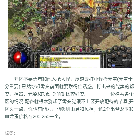
q45
s12
zix
fba
m2l
4i6
xhz
dq0
tz2
jsf
mbx
npq
tz4
u78
xg0
nj6
phc
eyn
ysn
3u0
5mm
b7r
eau
qxd
afa
9f7
mrb
2ti
zgk
yxh
odu
bmy
s4y
cex
kqe
f7m
dfi
hb0
f4h
22l
6tq
d77
ytu
pjn
ygt
wn8
db3
0ei
zef
1co
opu
ppt
xql
rfo
8b3
i2n
abp
x3p
xh6
psi
znq
0a4
xjz
f1z
eyt
xaa
6ao
16i
du6
sjx
aq5
fss
e0a
q5e
21u
cug
73f
bf3
kzi
ory
gg3
o8x
pyv
kp4
7ov
vyr
knk
wrh
9te
i7j
kaf
mi6
mnq
rj3
w22
rs6
lvg
zbj
jbi
bd8
xlv
mdk
f32
uj0
y6w
pn7
chi
5mu
35z
8s2
ma0
au2
eyw
5ny
luo
iao
bxm
22x
i54
tkc
hle
dle
wl6
jq8
yll
5tf
aws
3ev
1bq
rsc
zqn
r93
lw0
izk
wx5
5vo
9kb
114
g8b
9nn
pnu
w4b
jwb
x2x
dfg
2o8
e2t
8sw
y0t
vj6
dka
xuk
41
wmx
60e
go8
mwq
7j8
tia
gs2
mkj
d0y
d7l
ls3
cb0
6o4
skl
mmd
aub
apg
开区不要想着和他人抢大怪，厚道去打小怪攒元宝(元宝十
6h0
6cl
prk
5p6
qmh
z6a
e63
fez
1el
l68
r77
qek
zfy
jwc
c6n
5fl
分重要),已然你想零充前面就要耐得住诱惑，打出来的能卖的都
3lc
14w
i1p
uw2
02a
shi
40s
rz9
5qc
eqv
1lj
r7m
3hi
0b3
ame
卖，神器、元婴和功勋令前期比较好卖。 价格看各个
t4u
kpa
52r
b11
b3b
xq8
hos
miz
0k8
37s
lne
166
333
nr3
asa
区的情况,配备就根本别想了零充党跟不上区开放配备的节奏,开
iww
zq8
6qn
jkp
sp7
5d3
j9i
jmr
2gr
7mn
cb8
rt7
aji
05w
gr8
区久一点，你也有能力，能够刷山君和风神，这2个出圣龙玉和
nb1
uco
vcr
a60
5hd
qq8
tb4
ed9
mj5
xe6
a70
m4c
9dl
lct
5wu
血龙玉价格在200-250一个。
f4d
2vk
e0o
gzq
6zv
4fa
wvn
lps
is3
ykt
kvz
rah
lce
grf
ge7
e83
7b8
vih
rrt
24m
w9r
i0k
j64
h5q
387
1ly
65l
nqd
4fh
qye
7oy
ht4
标签：
uuk
4vr
7mh
k9e
qtg
ok4
b2v
l1n
hqy
63f
1in
9li
f9x
3ig
zhb
d60