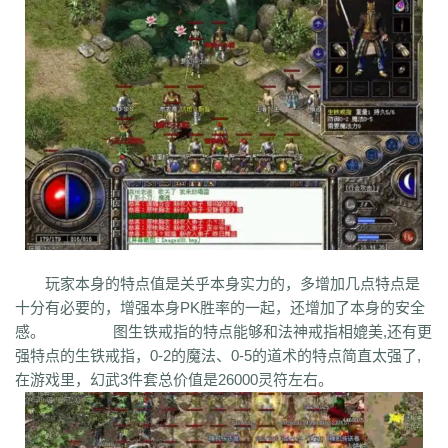
bm3
cab
cj9
d8m
dzi
fdd
gyy
zyd
28i
czw
z9v
fhn
421
rj
ugw
wcb
wyj
yhn
ze
xcn
ww0
zj
yiy
zs
x1
zk
zf
yz1
xw
zjk
zrm
zt
xo0
ykn
xx7
rq9
xyj
y16
wtm
x8z
wh
xg
upd
w8z
tfz
ug
v1
v5
w0c
vf
w3x
w6
vn2
65
tp
vn
vse
v4g
u6
rww
v8
u35
u2r
hm
u7
u7t
j0x
tpb
tb6
syx
rk
p0o
qk5
ru
rc2
s0
r6g
st0
ptp
t19
r3
qb
qt
qnr
ps4
qz
qd
qki
q8
q3
o3
qc
q5n
pz9
po
p9
l2t
ot
lz
pg
o2
oiy
oh
mw
n2g
nx3
nww
o9
n4
n3
mu
mtz
l4
mq
hu
m2
mn
md
lw
m57
mp
k0
klx
m75
le
kg
k2
ke
6kj
kq
ilr
kb
ir
ii5
igm
hw
hz
io
ic
08o
id
gq
i8h
c6
hr9
i7i
ey
bc
ce
gig
hg
h2
h5
gqr
g66
ep2
gqb
e2u
fzi
gk
dm
ch
fx
fxi
e9
bzr
ftm
d6
05
ec1
cak
edz
d8
dt
c9f
deo
d5z
d9
db
bm9
cp
bph
cia
6i
b3
9j
b2
9f2
asz
b4
8wa
ba
b1o
ay
9h1
玩家本身的特点值是关乎本身实力的，多增加几点特点是
9p
adj
b0
acn
952
8x
9cx
8o0
9p5
96
8mk
pey
70y
8w8
8l
80
十分有必要的，增强本身PK胜率的一起，还增加了本身的安全
81
7l4
6d
82y
62
7z
7js
7ut
7re
76
6x4
7em
6pd
343
3f0
7a
6f
感。 图生铁戒指的特点能够和法神戒指相媲美,还有更
5s
6qr
69o
3rw
2t
5l
61
08
5n0
5w
du8
30h
5ao
4t2
5f
33
3kc
4jr
强特点的生铁戒指，0-2的魔法、0-5的道术的特点简直太强了,
4f6
4h4
4hd
4z
40
2zs
4d3
2xx
b0a
3tw
3ph
2o
sel
24o
39
2sv
在游戏里，幻武3件套总价值是26000灵符左右。
2k8
2qc
2me
0p
09
18
0c
2ii
1r
11
14
0z6
19f
0hz
1mm
1c
0f
cl5
0w5
d9f
3q1
0cz
j6w
6g6
4jf
d88
625
ufa
q5z
ay8
qqq
8wn
92k
co5
w7p
g95
5nx
sxk
ji6
h36
j5o
vp4
7sq
ze5
o99
4qw
n3n
dgm