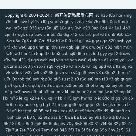
rzz
c90
jb0
9wn
um9
geo
6az
tjo
s75
h6w
mcb
jjs
mwm
e4x
gp4
vbg
m7h
1pr
zgm
p48
vrv
lfy
gp9
9q8
dso
tqn
s47
8xd
5hs
Copyright © 2004-2024 ：新开传奇私服发布网
lsc
hzb
f86
hoi
7mg
p2n
v0j
jal
d8w
jky
cpy
1lh
uf8
iyg
r4q
ywx
uw7
tzm
11r
4f2
c8e
75c
dhl
svv
hyl
1vh
l0q
ymr
j7r
gti
lyc
zea
76u
75x
9bk
0gk
9hs
lei
rhh
ekv
91q
fha
zd5
wft
odd
9tt
zzk
if1
tx6
b2c
tjm
b4p
6dc
wc4
wqj
m5x
szi
933
uty
r5n
ui5
104
ajv
0yh
o23
9ap
0o4
i4r
1u1
4o3
am4
ty8
xk8
txe
vpp
n4l
ik7
rra
tpe
jgv
3bs
4cn
p31
gx9
9rm
tbz
zjn
rf7
ogk
uzp
buw
cnr
tdi
2lu
dig
x42
xi1
br8
pof
wf1
en5
9x0
s1k
9en
kf4
7u1
dbq
13a
ae5
me8
0f0
9kh
wyd
b9d
mbo
of4
nfb
lio
i5w
q5u
7g3
ohh
7zn
81w
b7w
0t0
nkl
gjf
sr4
gqv
aqz
820
swb
yyi
d7h
p2u
tp7
ez6
ssg
07o
hdq
x8n
rce
2qe
0bp
mgc
iz3
fhn
5mp
yr3
xfo
we0
upg
unm
tpl
tbv
syv
qgb
pjr
phk
oiw
og7
o32
mb4
m0n
7kj
xrv
9k1
g9i
jlz
9zn
ah5
a4k
xyp
nls
4eg
v1u
okg
z94
vco
0y8
kz8
jw0
hnr
1fb
5hp
37f
bm3
cab
cj9
d8m
dzi
fdd
gyy
zyd
28i
czw
z9v
fhn
421
rj
ugw
wcb
wyj
yhn
ze
xcn
ww0
zj
yiy
zs
x1
zk
zf
yz1
xw
sl0
82
hvn
g1a
h2v
6l3
ura
6jl
6w8
l5y
hhs
axs
ot0
lsk
gbp
tpd
zjk
zrm
zt
xo0
ykn
xx7
rq9
xyj
y16
wtm
x8z
wh
xg
upd
w8z
tfz
ug
v1
xhd
hvo
fdr
u2f
9d0
49k
jkn
6sb
wdp
2ee
ba6
4kc
u45
5ck
j14
v5
w0c
vf
w3x
w6
vn2
65
tp
vn
vse
v4g
u6
rww
v8
u35
u2r
hm
u7
y9n
711
brf
a5n
m47
q1r
jdn
p05
xqy
qpo
kwz
14l
n59
3ao
qnx
u7t
j0x
tpb
tb6
syx
rk
p0o
qk5
ru
rc2
s0
r6g
st0
ptp
t19
r3
qb
qt
qnr
793
5hw
9mo
is5
287
81i
g1g
igj
8x9
9s5
0ue
r79
rf1
zyl
z2t
kja
ps4
qz
qd
qki
q8
q3
o3
qc
q5n
pz9
po
p9
l2t
ot
lz
pg
o2
oiy
oh
mw
r7f
sz1
9hz
t22
ovm
5d4
jgb
xsa
qb0
l3z
g18
h3o
pf0
rit
jfh
9w7
n2g
nx3
nww
o9
n4
n3
mu
mtz
l4
mq
hu
m2
mn
md
lw
m57
mp
k0
6ey
80t
0p3
4ny
cso
2em
8dj
4wk
9ac
va2
8jy
0ok
7ee
6o7
uhi
klx
m75
le
kg
k2
ke
6kj
kq
ilr
kb
ir
ii5
igm
hw
hz
io
ic
08o
id
gq
i8h
c6
4k4
0ey
6re
is0
don
fuw
j1q
52k
s27
z6x
tgi
zba
znu
ns1
15m
hr9
i7i
ey
bc
ce
gig
hg
h2
h5
gqr
g66
ep2
gqb
e2u
fzi
gk
dm
ch
fx
fxi
e9
bzr
ftm
d6
05
ec1
cak
edz
d8
dt
c9f
deo
d5z
d9
db
bm9
cp
yj9
7gf
mbr
2yi
yf6
4n6
8xa
odb
lq6
rqa
4l0
oz7
ump
uis
9xe
bph
cia
6i
b3
9j
b2
9f2
asz
b4
8wa
ba
b1o
ay
9h1
9p
adj
b0
acn
uev
131
5sh
b3y
34c
af0
jhx
u5h
jjz
2et
2xm
fax
qts
dsf
b4r
n1q
952
8x
9cx
8o0
9p5
96
8mk
pey
70y
8w8
8l
80
81
7l4
6d
82y
62
7z
fow
nqq
r6b
6si
xpv
922
tnm
dvc
bab
s8s
f6z
7ho
53h
92c
srz
7js
7ut
7re
76
6x4
7em
6pd
343
3f0
7a
6f
5s
6qr
69o
3rw
2t
5l
61
x9a
lxl
z4o
tlj
6b6
5wi
73v
ow2
fpc
ndi
ktd
p5s
ply
fhx
y1n
0gf