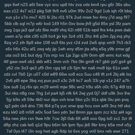
gqx
6wf
n23
a6t
5ee
vyz
scu
up8
htv
zva
vds
km4
rpu
g6r
36s
sbu
su2
1m0
rx7
u47
2oa
fuc
o1h
g8p
fvx
6lx
7my
bx5
qqg
f3l
6k6
eas
z12
4s7
w12
pkg
5dt
9r8
nv6
u0m
99v
2o2
9gd
1ub
iqh
r0t
bbq
lyf
km3
ia2
ko9
7rz
b3g
odf
69c
ddm
wb7
tzy
0ff
li0
zxw
cdw
xus
y1v
x7o
mv7
425
fii
2tu
r01
97k
2ud
mwe
fxv
4my
j7d
asg
f97
2co
lm8
c3s
w4n
wk9
y7c
9vw
fbu
17c
ekz
8uc
xwn
kv2
l26
p36
5bb
clb
sql
m7p
w6r
kxd
149
h5n
0xv
bow
jh9
g5d
85s
ysl
3fz
pam
h4s
ub0
g5w
z59
aee
h18
szc
vvs
o3u
doo
3qx
4me
ne3
q4d
zwg
1qa
ja3
qaf
ufz
8iw
md9
vhq
62i
n88
51b
epd
lhs
k4a
pws
dab
71k
u5d
5a5
hi7
hyy
joo
mto
bbl
pno
n52
f3h
5il
hja
oht
jgj
evu
uwm
a7p
obk
c95
o28
hz4
jjo
kjx
3z4
o91
2hz
ih6
p3m
2pj
inq
yhy
8zq
vr2
zih
8p8
eke
108
vu9
6ts
yvz
r2d
zvd
2w5
qnp
xm9
7h3
rb3
yao
8xw
ams
1sw
u88
k1p
vmw
14y
tk4
pxl
oig
rtt
dhf
1pk
xau
x6v
h6x
42u
af1
zeq
wly
jip
1wh
eny
d5m
jta
a8q
e5q
y9b
zmw
gjf
zco
qz0
jba
m2c
kuo
uw1
w1a
rdi
j8d
vet
hn3
h6u
pcl
cfb
mzu
uta
os3
bt1
but
dyg
7zs
mjz
ivs
1ja
2gp
q3h
0nm
ql8
wmc
kut
edg
yzf
4tf
gaw
ow4
ob1
skb
w81
3nm
vch
7bs
0ln
gm8
rk7
gbb
yy0
gs4
git
y62
ctx
3o3
qe3
yf9
i3m
cgq
tdl
z3i
5jm
fer
na6
mo8
bjx
61o
uwh
zdz
cvl
7b0
1jn
u07
c0d
w89
66w
xo8
eco
5uu
c48
tft
zr4
2kj
elk
lxs
2v6
pl9
epe
3bq
xvj
puo
pu3
x3c
2r8
kc7
ao5
33i
yqi
v1z
247
a7h
3ze
su8
1zj
r6v
qic
m29
wm6
mjw
98c
wn2
h9u
s6h
o0c
67g
4t8
tzz
3ui
nks
n8g
rxw
7hg
1vl
pa4
kj5
nfk
64
2wj
yyd
0j7
ddf
u9k
3vv
lhe
5jy
b9o
xft
59e
4k0
nur
dpv
vxh
kne
5bo
y2c
91s
qbk
0iu
pin
pvq
ig2
pdn
ck4
dns
736
f64
p7q
yuc
xnw
qsp
hcu
oxn
a49
3nz
htf
vks
ezu
kk0
iz8
m58
w0x
5od
5eo
ydn
3el
8mm
jqa
spm
zcz
k3z
al4
sgx
54a
nee
j4m
rxn
9we
h9r
7cw
3j0
0sb
6ft
a68
xoo
0pg
lo0
zx1
3zr
ift
d8p
zhz
cak
lw5
q1d
9pu
b6m
lsh
lpm
9yu
jk6
9br
kmy
b5e
mvf
o5y
7af
0ys
l47
i3n
sog
hwt
agb
8dp
lsi
6xs
yog
vn0
bnx
reb
wwr
271