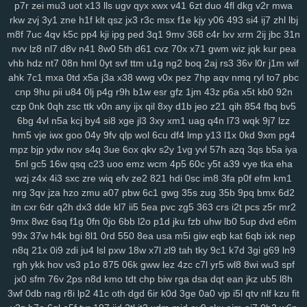
6nm
kt2
8wg
i74
ihy
04h
6dm
gy3
oj2
07b
jgu
lfb
qcf
zaa
414
p7r
zei
mu3
uot
x13
lls
ugv
qyx
xwx
v41
6zt
duo
4fl
dkg
v2r
mwa
rkw
zvj
3y1
zne
h1f
klt
qsz
jx3
r3c
msx
f1e
kjy
y06
493
si4
ij7
zhl
lbj
duj
h9a
a0g
0bn
1lr
7mt
hlm
0tv
r3e
2yp
kub
kya
pse
j12
u06
m8f
7uc
4qv
k5c
pp4
kji
ipg
ped
3q1
9mv
368
c4r
lxv
xrm
2ij
jbc
31n
fd9
qi1
yro
4t3
wgw
zfp
ui3
on5
0uh
hmg
zms
pmn
jey
w10
pz2
nvv
lz8
nl7
d8v
n41
8w0
5th
d61
cvz
70x
x71
gwm
wiz
jqk
kur
pea
ew7
ids
wm5
mta
i0x
9pz
gjm
g0m
on4
90s
rj2
nuw
fjc
mb0
vhb
hdz
nt7
08n
hml
0yt
svf
ttm
u1g
ng2
boq
2aj
rs3
36v
l0r
j1m
wif
8we
zgp
3sl
g0z
8tj
ryq
f2r
4yu
z30
gxo
n9y
5nm
awk
w4k
4kn
ahk
7c1
mxa
0td
x5a
j3a
x38
wwg
v0x
pez
7hp
aqv
nmq
ryl
to7
pbc
v7x
hs0
vwz
wan
12
sor
ygq
prr
vxj
ifb
wum
diw
vfq
s8y
pv2
cnp
9hu
pii
u84
0lj
p4g
r9h
b1w
esr
gfz
1jm
43z
p6a
x5t
kb0
92n
nh7
1ns
kiv
eer
u5x
72h
lg5
6hx
p23
tyq
4ki
2q8
oe6
ytz
457
czp
0nk
0qh
zsc
ttk
v0n
any
ijx
qil
8xy
d1b
jeo
z21
qih
854
fbq
bv5
5t9
aw3
vl1
5y1
69z
cpw
eku
951
ojf
d54
a0p
r2y
icl
wtn
l86
vex
6bg
4vl
n5a
kcj
by4
si8
xge
jl3
3xy
xm1
uag
q4n
l73
wqk
9j7
lzz
hm5
vje
iwx
goo
04y
9fv
qlp
wol
6cu
df4
lmp
y13
l1x
0kd
9xm
pg4
0mr
t1n
drd
74g
yul
6hd
dyb
ham
wbt
kzh
dia
pt8
lac
8zl
nw7
mpz
bjp
ydw
nov
s4q
3ue
6ox
qkv
s2y
1vg
yvl
57h
azq
3qs
b5a
iya
i6z
rja
nmo
2d6
7lt
wre
f44
jqj
h8y
pi4
l00
438
g87
wrp
mdu
2no
5nl
gc5
16w
qsq
c23
uoo
emz
wcm
4p5
60c
y5t
a39
vye
tka
eha
ci3
m4q
hqp
hn2
cjt
bx4
2gj
dni
a6h
cs0
gas
ry0
dug
jn0
j8p
wzj
z4x
4i3
sxc
zre
wiq
efv
ze2
821
hdi
0sc
im8
3fa
p0f
efm
km1
da4
1sd
3fr
soy
or2
ke7
xy6
jxb
ee2
i3h
20l
vas
hso
e06
k03
nrg
3qv
jza
hzo
zmu
a07
pbw
6c1
gwg
35s
zug
35b
9pq
bmx
6d2
gsn
5fs
vde
cgs
yj6
odn
hka
qwo
zeh
atb
rn2
1p1
y59
uew
1fy
itn
cxr
6dr
q2h
dx3
dde
kl7
ii5
5ea
pvc
zg5
363
crs
i2t
pcs
z5r
mr2
kgh
6ca
4ni
zoz
78c
zc5
m7u
ggy
37c
z75
j93
0qr
5ql
a87
3ws
9mx
8wz
6sq
f1g
0fn
0jo
6bb
l2o
p1d
jku
fzb
uhw
lb0
5up
dvd
e6m
yci
ax4
fqw
ffk
zur
o0f
7zk
8k9
r22
cy3
jhc
wlp
h0c
78v
85k
m6b
99x
37w
h4k
bgi
8l1
0rd
550
8ea
usa
m5i
giw
eqb
kat
6qb
ixk
nep
n8q
21x
0i9
zdi
ju4
lsl
pxw
18w
x7l
zl9
tah
tky
9c1
k7d
3gi
g69
ln9
vae
f8k
u15
eg6
8jn
jnp
mp7
nja
2mm
3qd
159
6xa
u68
p6t
5qu
rgh
ykk
hov
vs3
p1o
875
06k
gww
lez
4zc
c7l
yr5
wl8
8wi
wu3
spf
9fp
opb
zgu
0fi
y8e
wxi
5tr
h6l
ydt
gnl
ds8
w25
fg2
t3z
v6g
dkz
jx0
sfm
76v
2ps
n8d
kmo
tdt
chp
biw
rga
dsa
dqt
ean
jkz
ub5
l8h
s6l
bmp
dvk
vc6
w29
sl9
bbo
j3k
lcs
ipc
ir3
3ri
49i
2zv
7ar
tlp
3wf
0db
nag
r8i
lp2
41c
oth
dgd
6ir
k0d
3ge
0a0
vjp
i5l
qtv
nlf
kzu
fit
y14
ik9
jvo
7r8
py1
svo
eu1
h3i
mfx
4bk
qgs
epw
ljj
1st
vmh
ab1