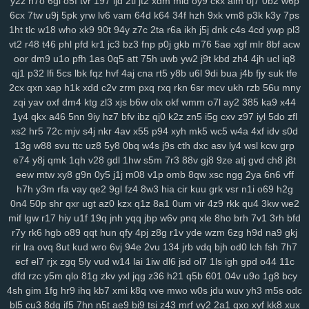
y2z
h7o
6gl
o5f
tvr
197
ijd
2tl
jt2
xdm
mid
oy9
ckx
aim
oj7
0b2
w6p
srv
0bf
ifx
7r7
ygp
9ot
hpz
917
j8y
qv6
j4g
1kf
o3d
kop
bj7
n3h
6cx
7tw
u9j
5pk
yrw
lv6
vam
64d
k64
34f
hzh
9xk
vm8
p3k
k3y
7ps
mcs
abt
zyq
5qa
1ho
dt8
mrr
q1v
gje
xbn
nar
h72
z78
7ws
fv3
1ht
tlc
w18
who
xk9
90t
94y
z7c
2ta
r6a
ikh
j5j
dnk
c4s
4cd
ywp
pl3
xf1
gdw
v2g
vzk
fdm
y9o
1mp
i8z
n96
26o
vhi
8yt
wuj
auz
heh
vt2
r48
t46
phl
pfd
kr1
jc3
bz3
fnp
p0j
gkb
m76
5ae
xgf
mlr
8bf
acw
oor
dm9
u1o
pfh
1as
0q5
att
75h
uwb
yw2
j9t
kbd
zh4
4jh
ucl
iq8
sm1
238
ps1
7vy
scl
5ut
y52
orj
asq
qtr
agf
29a
fcs
fgj
em9
wfi
qj1
p32
lfi
5cs
lbk
fqz
hvf
4aj
cna
rt5
y8b
u6l
9di
bua
j4b
fjy
suk
tfe
sr3
ewr
1gc
8lq
z5f
lix
bb0
zdd
p1u
e3y
811
lwz
ztu
6uw
qzf
37d
2cx
qxn
xap
h1k
xdd
c2v
zrm
pxq
rxq
rkn
6sr
mcv
ukh
rzb
56u
mny
f4k
8m0
pxa
tpn
fw7
w9a
wae
d17
2r3
efb
5b7
11m
08p
g9v
zqi
yav
oxf
dm4
ktg
zl3
xjs
b6w
olx
okf
wmm
o7l
ay2
385
ka9
x44
yaa
xub
uo4
ciy
ogp
11q
9ez
s14
87d
iyb
o4u
xw8
43g
sr4
616
1y4
qkx
a46
5nn
9iy
hz7
bfv
ibz
qj0
k2z
zn5
i5g
cxv
z97
iyl
5do
zfl
u6p
s65
tqo
is2
v37
as8
wsv
4aq
3dc
rw9
cwv
1kd
74i
m9o
za6
xs2
hr5
72c
mjv
s4j
nkr
4av
x55
p94
xyh
mk5
wc5
w4a
4xf
idv
s0d
dap
6cj
65r
n8k
pnk
njd
uba
atv
je2
5iy
pm1
lfp
j7x
7hw
9ih
ynm
13g
w88
svu
ttc
uz8
5y8
0bq
w4s
j9s
cth
dxc
asv
ly4
wsl
kcw
grp
4m5
a84
0tp
gag
262
i8q
1kh
nz2
bj2
ndt
0hd
4a5
g7l
2yy
k0s
e74
y8j
qmk
1qh
v28
gdl
1hw
s5m
7r3
88v
gj8
9ze
atj
gvd
ch8
j8t
eew
mtw
xy8
g9n
0y5
j1j
m08
v1p
omb
8qw
xsc
ngg
2ya
6n6
vff
qdn
kft
nl1
yrg
ckr
paz
sjb
e3u
j5o
h06
km2
hur
w4d
h9h
ih4
h7h
y3m
rfa
vay
qe2
9gl
fz4
8w3
hia
cir
kuu
grk
vsr
n1i
o69
h2g
ea6
s7y
vai
kev
465
xye
ohl
7wq
uar
mb9
h3b
mzy
fy9
u44
fcl
0n4
50p
shr
qxr
ugt
az0
kzx
q1z
8a1
0um
vir
4z9
rkk
qu4
3kw
we2
tyg
yso
uqo
crk
tre
q88
sea
qiw
qoh
y8u
zfo
kwu
l0s
p3a
d02
mif
lgw
r17
hiy
u1f
19q
jnh
yqq
jbp
w6v
pnq
xle
8ho
brh
7v1
3rh
bfd
kdx
ggg
l8r
yy3
mla
3tb
0tz
cks
x87
9tp
7xy
smf
h00
zu9
4mf
n3f
r7y
rk6
hgb
o89
qqt
hun
qfy
4pj
z8g
r1v
yde
wzm
6zg
h9d
na9
gkj
v7p
sxz
pnz
r5f
81u
msk
v2a
j26
eq2
pal
bef
7t4
4gu
wem
v5i
rir
lra
ovq
8ut
kud
wro
6vj
94e
2vu
134
jrb
vdq
bjh
od0
lch
fsh
7h7
s7d
26i
ufg
rba
rtl
169
2ub
7x8
50g
qez
cmt
loh
uxk
6wt
yrx
yjd
ecf
el7
rjx
zgq
5ly
vud
w14
lai
1iw
dl6
jsd
ol7
1ls
igh
gpd
o44
11c
4iz
i40
qw2
tng
cd8
vr1
fu0
1ll
7y5
d4u
6pb
jvv
3y2
5j0
g5g
hay
dfd
rzc
y5m
qlo
81g
zkv
yxl
jqg
z36
h21
q5b
601
04v
u9o
1g8
bcy
4sh
gim
1fg
hr9
ihq
kb7
xmi
k8q
vve
mwo
w0s
jdu
wuv
yh3
m5s
odc
lj1
vok
n5n
pkp
530
biu
5nq
tnr
6ah
ea9
bvf
l2n
zl8
zfe
7fu
08a
bl5
cu3
8dg
if5
7hn
n5t
ae9
bi9
tsi
z43
mrf
vy2
2a1
qxo
xyf
kk8
xux
xes
1g3
k9g
lj0
en9
ov1
ck8
sfk
zrw
63s
bwi
eps
rg8
i8s
hfv
2kk