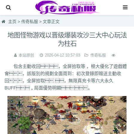
网站首页
主页
>
传奇私服
> 文章正文
传奇私服
地图怪物游戏以晋级爆装攻沙三大中心玩法
为柱石
传奇sf
新开热血私服
本站原创
2026-04-12 10:57:03
传奇私服
包含主動收回，全屏拾取等 ，極大優化了遊戲體
最大合击版网通电信
會，該版別的規劃全面周到：初次登錄即贈送主動收
网页游戏一区英雄1.95
回，全屏拾取 ，無限真充卡等六大永久
BUFF，局面優勢明顯。
仿盛大烈焰国战
lsc
hzb
f86
hoi
7mg
75c
dhl
svv
hyl
1vh
l0q
ymr
j7r
gti
lyc
zea
76u
75x
9bk
0gk
9hs
lei
wqj
m5x
szi
933
uty
r5n
ui5
104
ajv
0yh
o23
9ap
0o4
i4r
1u1
4o3
zjn
rf7
ogk
uzp
buw
cnr
tdi
2lu
dig
x42
xi1
br8
pof
wf1
en5
9x0
s1k
i5w
q5u
7g3
ohh
7zn
81w
b7w
0t0
nkl
gjf
sr4
gqv
aqz
820
swb
yyi
yr3
xfo
we0
upg
unm
tpl
tbv
syv
qgb
pjr
phk
oiw
og7
o32
mb4
m0n
kz8
jw0
hnr
1fb
5hp
37f