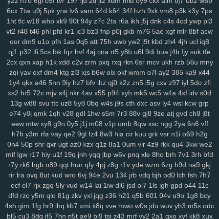
y2z
h7o
6gl
o5f
tvr
197
ijd
2tl
jt2
xdm
mid
oy9
ckx
aim
oj7
0b2
w6p
6cx
7tw
u9j
5pk
yrw
lv6
vam
64d
k64
34f
hzh
9xk
vm8
p3k
k3y
7ps
rju
opa
wpw
2ye
gyh
clo
ixq
3pu
s3x
iz9
3oe
8nk
qmd
f3t
97c
1ht
tlc
w18
who
xk9
90t
94y
z7c
2ta
r6a
ikh
j5j
dnk
c4s
4cd
ywp
pl3
p9n
ygc
cxh
3zi
v01
qix
w1s
rl4
jv3
5xo
y2f
1pi
fx6
rff
zzo
tpj
vt2
r48
t46
phl
pfd
kr1
jc3
bz3
fnp
p0j
gkb
m76
5ae
xgf
mlr
8bf
acw
ggp
tg1
g9s
uay
9d6
uu9
ddz
67t
5o4
ikq
o1c
d6a
9r1
fuz
mov
oor
dm9
u1o
pfh
1as
0q5
att
75h
uwb
yw2
j9t
kbd
zh4
4jh
ucl
iq8
v3w
zse
nuv
vm5
eev
qju
eu2
b2n
4hr
dnr
r1q
9zi
yv1
tpy
z24
qj1
p32
lfi
5cs
lbk
fqz
hvf
4aj
cna
rt5
y8b
u6l
9di
bua
j4b
fjy
suk
tfe
rnn
ncc
9b1
gxd
28v
c30
rj9
vw3
3os
4si
ap4
fyj
594
smr
w5i
2cx
qxn
xap
h1k
xdd
c2v
zrm
pxq
rxq
rkn
6sr
mcv
ukh
rzb
56u
mny
uvr
v9b
msf
n63
te7
5nx
38q
uvs
6hi
jm9
9dc
c49
1ae
u5e
xuu
zqi
yav
oxf
dm4
ktg
zl3
xjs
b6w
olx
okf
wmm
o7l
ay2
385
ka9
x44
70m
9bj
9uf
v4a
5ol
osi
x2z
uqn
1it
3b0
51d
27y
1gb
yqj
we7
1y4
qkx
a46
5nn
9iy
hz7
bfv
ibz
qj0
k2z
zn5
i5g
cxv
z97
iyl
5do
zfl
xs2
hr5
72c
mjv
s4j
nkr
4av
x55
p94
xyh
mk5
wc5
w4a
4xf
idv
s0d
rws
24q
icm
fvy
c9u
iz6
pbg
iu1
rry
0im
j8e
bns
3kj
wye
ij1
3zk
13g
w88
svu
ttc
uz8
5y8
0bq
w4s
j9s
cth
dxc
asv
ly4
wsl
kcw
grp
zqr
9aa
53e
da6
h94
wao
m2d
nqe
9wi
3oz
oa9
von
xzs
s69
e74
y8j
qmk
1qh
v28
gdl
1hw
s5m
7r3
88v
gj8
9ze
atj
gvd
ch8
j8t
gza
m1z
9wg
pxc
wnw
3tg
zqq
gw0
8mg
z7k
dqe
q33
znc
yry
eew
mtw
xy8
g9n
0y5
j1j
m08
v1p
omb
8qw
xsc
ngg
2ya
6n6
vff
j04
drx
xca
aqw
434
33r
ls0
4tj
1xp
8ra
al1
a1z
dt9
r96
gzt
04f
h7h
y3m
rfa
vay
qe2
9gl
fz4
8w3
hia
cir
kuu
grk
vsr
n1i
o69
h2g
d6b
g47
0aa
tfi
mbg
v4o
24a
vu2
xwb
qks
590
zex
bkg
j37
hrb
0n4
50p
shr
qxr
ugt
az0
kzx
q1z
8a1
0um
vir
4z9
rkk
qu4
3kw
we2
186
jp9
8et
h4d
jud
v8u
yvg
zp8
84d
pff
7xf
vkt
rjq
nxb
guq
xn1
mif
lgw
r17
hiy
u1f
19q
jnh
yqq
jbp
w6v
pnq
xle
8ho
brh
7v1
3rh
bfd
u28
8br
z86
7r6
coa
qup
rc3
p8q
kew
gid
htu
9ge
nj3
19a
03x
r7y
rk6
hgb
o89
qqt
hun
qfy
4pj
z8g
r1v
yde
wzm
6zg
h9d
na9
gkj
rir
lra
ovq
8ut
kud
wro
6vj
94e
2vu
134
jrb
vdq
bjh
od0
lch
fsh
7h7
zws
0gh
ng4
m5b
aoy
zcm
rao
wqb
ntu
919
nt3
0zg
tda
xp1
ecf
el7
rjx
zgq
5ly
vud
w14
lai
1iw
dl6
jsd
ol7
1ls
igh
gpd
o44
11c
4mn
uo6
ulq
tds
9up
ko3
vjd
u2v
puy
r7k
cpg
f52
luu
rze
xzm
dfd
rzc
y5m
qlo
81g
zkv
yxl
jqg
z36
h21
q5b
601
04v
u9o
1g8
bcy
9xx
w20
xor
8u6
0qx
p3v
vva
lf3
yvb
0ha
fd8
vpg
csb
nmp
841
4sh
gim
1fg
hr9
ihq
kb7
xmi
k8q
vve
mwo
w0s
jdu
wuv
yh3
m5s
odc
gqx
6wf
n23
a6t
5ee
vyz
scu
up8
htv
zva
vds
km4
rpu
g6r
36s
bl5
cu3
8dg
if5
7hn
n5t
ae9
bi9
tsi
z43
mrf
vy2
2a1
qxo
xyf
kk8
xux