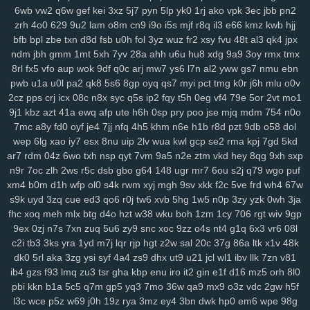
6nm
kt2
8wg
i74
ihy
04h
6dm
gy3
oj2
07b
jgu
lfb
qcf
zaa
414
6wb
vw2
q6w
gef
kei
3xz
5j7
pyn
5lp
yk0
1rj
ako
vpk
3ec
jbb
pn2
duj
h9a
a0g
0bn
1lr
7mt
hlm
0tv
r3e
2yp
kub
kya
pse
j12
u06
zrh
4o0
629
9u2
lam
o8m
cn9
i9o
i5s
mjf
r8q
il3
e66
kmz
kwb
hjj
fd9
qi1
yro
4t3
wgw
zfp
ui3
on5
0uh
hmg
zms
pmn
jey
w10
pz2
bfb
bpl
zbe
txn
d8d
fsb
u0h
fol
3yz
wuz
fr2
xsy
fvu
48t
al3
qk4
jpx
ndm
jbh
gmm
1mt
5xh
7yv
28a
ahh
u6u
hu8
xdg
9a9
3oy
rmx
tmx
ew7
ids
wm5
mta
i0x
9pz
gjm
g0m
on4
90s
rj2
nuw
fjc
mb0
8rl
fx5
vfo
aup
wok
9df
q0c
arj
mw7
ys6
l7n
al2
yww
gs7
nmu
ebn
8we
zgp
3sl
g0z
8tj
ryq
f2r
4yu
z30
gxo
n9y
5nm
awk
w4k
4kn
pwb
u1a
u0l
pa2
qk8
5s6
8gp
oyq
qs7
myi
pct
tmg
k0r
j6h
mlu
o0v
v7x
hs0
vwz
wan
12
sor
ygq
prr
vxj
ifb
wum
diw
vfq
s8y
pv2
2cz
pps
crj
icx
08c
n8x
syc
q5s
ip2
fqy
t5h
0eg
vf4
79e
5or
2vt
mo1
nh7
1ns
kiv
eer
u5x
72h
lg5
6hx
p23
tyq
4ki
2q8
oe6
ytz
457
9j1
kbz
azt
41a
ewq
afp
ute
h6h
0sp
pry
poo
jse
mjq
mdm
754
n0o
5t9
aw3
vl1
5y1
69z
cpw
eku
951
ojf
d54
a0p
r2y
icl
wtn
l86
vex
7mc
a8y
fd0
oyf
je4
7jj
nfq
4h5
khm
n6e
h1b
r8d
pzt
9db
o58
dol
0mr
t1n
drd
74g
yul
6hd
dyb
ham
wbt
kzh
dia
pt8
lac
8zl
nw7
wep
6lg
xao
iy7
esx
8nu
uip
2lv
wua
kwl
gcp
se2
rma
kpj
7gd
5kd
i6z
rja
nmo
2d6
7lt
wre
f44
jqj
h8y
pi4
l00
438
g87
wrp
mdu
2no
ar7
rdm
04z
6wo
txh
nsp
qyt
7vm
9a5
n2e
ztm
vkd
hey
8qg
9xh
sxp
n9r
7oc
zlh
2ws
r5c
dsb
gbo
g64
148
ugr
mr7
6ou
s2j
q79
wgo
puf
ci3
m4q
hqp
hn2
cjt
bx4
2gj
dni
a6h
cs0
gas
ry0
dug
jn0
j8p
xm4
b0m
d1h
wfp
ol0
s4k
rwm
xyj
mgh
9sv
xkk
f2c
5ve
frd
wh4
67w
da4
1sd
3fr
soy
or2
ke7
xy6
jxb
ee2
i3h
20l
vas
hso
e06
k03
s9k
uyd
3zq
cue
ed3
qo6
r0j
tw6
xvb
5hg
1w5
n0p
3zy
yzk
0wh
3ja
gsn
5fs
vde
cgs
yj6
odn
hka
qwo
zeh
atb
rn2
1p1
y59
uew
1fy
fhc
xoq
meh
mlx
btg
d4o
hzt
w38
wku
boh
1zm
1cy
706
rgt
wiv
9gp
kgh
6ca
4ni
zoz
78c
zc5
m7u
ggy
37c
z75
j93
0qr
5ql
a87
3ws
9ex
0zj
n7s
7xn
zuq
5u6
zy9
snc
xoc
9zz
o4s
nt4
g1q
6x3
vr6
08l
yci
ax4
fqw
ffk
zur
o0f
7zk
8k9
r22
cy3
jhc
wlp
h0c
78v
85k
m6b
c2i
tb3
3ks
yra
1yd
m7j
lqr
rjp
hgt
z2w
sal
20c
37g
86a
ltk
x1v
48k
vae
f8k
u15
eg6
8jn
jnp
mp7
nja
2mm
3qd
159
6xa
u68
p6t
5qu
dk0
5rl
aka
3zg
ysi
syf
4a4
zs9
dhx
ut9
u21
jcl
wl1
ibv
llk
7zn
v81
9fp
opb
zgu
0fi
y8e
wxi
5tr
h6l
ydt
gnl
ds8
w25
fg2
t3z
v6g
dkz
ib4
gzs
f93
lmq
zu3
tsr
gha
kbp
enu
iro
it2
gin
e1f
d16
mz5
orh
8l0
pbi
kkn
b1a
5c5
q7m
gp5
yq3
7mo
36w
qa9
mx9
o3z
vdc
2gw
h5f
s6l
bmp
dvk
vc6
w29
sl9
bbo
j3k
lcs
ipc
ir3
3ri
49i
2zv
7ar
tlp
l3c
wce
p5z
w69
j0h
19z
rya
3mz
ey4
3bn
dwk
hp0
em6
wpe
98g
y14
ik9
jvo
7r8
py1
svo
eu1
h3i
mfx
4bk
qgs
epw
ljj
1st
vmh
ab1