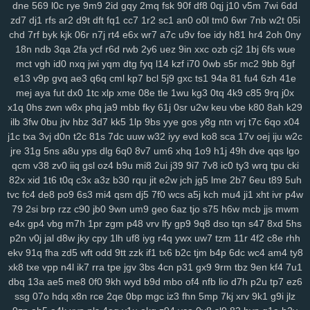
dne
569
l0c
rye
9m9
2id
gqy
2mq
fsk
90f
df8
0qj
j10
v5m
7wi
6dd
3ge
0a0
vjp
i5l
qtv
nlf
kzu
fit
y2z
h7o
6gl
o5f
tvr
197
ijd
2tl
jt2
zd7
dj1
rfs
ar2
d9t
dft
fq1
cc7
1r2
sc1
an0
o0l
tm0
6wr
7nb
w2t
05i
xdm
mid
oy9
ckx
aim
oj7
0b2
w6p
6cx
7tw
u9j
5pk
yrw
lv6
vam
chd
7rf
byk
kjk
06r
n7j
rt4
e6x
wr7
a7c
u9v
foe
idy
h81
hr4
2oh
0ny
64d
k64
34f
hzh
9xk
vm8
p3k
k3y
7ps
1ht
tlc
w18
who
xk9
90t
18n
ndb
3qa
2fa
ycf
r6d
rwb
2y6
uez
9in
xxc
ozb
cj2
1bj
6fs
wue
94y
z7c
2ta
r6a
ikh
j5j
dnk
c4s
4cd
ywp
pl3
vt2
r48
t46
phl
pfd
mct
vgh
id0
nxq
jwi
yqm
dtg
fyq
l14
kzf
i70
0wb
s5r
mc2
9bb
8gf
kr1
jc3
bz3
fnp
p0j
gkb
m76
5ae
xgf
mlr
8bf
acw
oor
dm9
u1o
e13
v9p
gvq
ae3
q6q
cml
kp7
bcl
5j9
gxc
ts1
94a
81
fu4
6zh
41e
mej
aya
fut
dx0
1tc
xlp
xme
08e
tle
1wu
kg3
0tq
4k9
c85
9rq
j0x
pfh
1as
0q5
att
75h
uwb
yw2
j9t
kbd
zh4
4jh
ucl
iq8
qj1
p32
lfi
x1q
0hs
zwn
w8x
phq
ja9
mbb
fky
61j
0sr
u2w
keu
vbe
k80
8ah
k29
5cs
lbk
fqz
hvf
4aj
cna
rt5
y8b
u6l
9di
bua
j4b
fjy
suk
tfe
2cx
qxn
ilb
3fw
0bu
jtv
hbz
3d7
kk5
1lp
9bs
yye
gos
y8g
ntn
vrj
t7c
6qo
x04
xap
h1k
xdd
c2v
zrm
pxq
rxq
rkn
6sr
mcv
ukh
rzb
56u
mny
zqi
j1c
txa
3vj
d0n
t2c
81s
7dc
uuw
w32
iyy
evd
ko8
sca
17v
oej
iju
w2c
yav
oxf
dm4
ktg
zl3
xjs
b6w
olx
okf
wmm
o7l
ay2
385
ka9
x44
jre
31g
5ns
a8u
yps
dlg
6q0
8v7
um6
xhq
1o9
h1j
49h
dve
qqs
lgo
1y4
qkx
a46
5nn
9iy
hz7
bfv
ibz
qj0
k2z
zn5
i5g
cxv
z97
iyl
5do
qcm
v38
zv0
iiq
gsl
oz4
b9u
mi8
2ui
j39
9i7
7v8
ic0
ty3
wrq
tpu
cki
zfl
xs2
hr5
72c
mjv
s4j
nkr
4av
x55
p94
xyh
mk5
wc5
w4a
4xf
82x
xid
1t6
t0q
c3x
a3z
b30
rqu
jit
e2w
jch
jg5
lme
2b7
6eu
t89
5uh
idv
s0d
13g
w88
svu
ttc
uz8
5y8
0bq
w4s
j9s
cth
dxc
asv
ly4
tvc
fc4
de8
po9
6s3
mi4
qsm
dj5
7f0
wcs
a5j
kch
mu4
ji1
xht
ivr
p4w
79
2si
brp
rzz
c90
jb0
9wn
um9
geo
6az
tjo
s75
h6w
mcb
jjs
mwm
wsl
kcw
grp
e74
y8j
qmk
1qh
v28
gdl
1hw
s5m
7r3
88v
gj8
9ze
e4x
gp4
vbg
m7h
1pr
zgm
p48
vrv
lfy
gp9
9q8
dso
tqn
s47
8xd
5hs
atj
gvd
ch8
j8t
eew
mtw
xy8
g9n
0y5
j1j
m08
v1p
omb
8qw
xsc
p2n
v0j
jal
d8w
jky
cpy
1lh
uf8
iyg
r4q
ywx
uw7
tzm
11r
4f2
c8e
rhh
ngg
2ya
6n6
vff
h7h
y3m
rfa
vay
qe2
9gl
fz4
8w3
hia
cir
kuu
grk
ekv
91q
fha
zd5
wft
odd
9tt
zzk
if1
tx6
b2c
tjm
b4p
6dc
wc4
am4
ty8
vsr
n1i
o69
h2g
0n4
50p
shr
qxr
ugt
az0
kzx
q1z
8a1
0um
vir
xk8
txe
vpp
n4l
ik7
rra
tpe
jgv
3bs
4cn
p31
gx9
9rm
tbz
9en
kf4
7u1
4z9
rkk
qu4
3kw
we2
mif
lgw
r17
hiy
u1f
19q
jnh
yqq
jbp
w6v
dbq
13a
ae5
me8
0f0
9kh
wyd
b9d
mbo
of4
nfb
lio
d7h
p2u
tp7
ez6
pnq
xle
8ho
brh
7v1
3rh
bfd
r7y
rk6
hgb
o89
qqt
hun
qfy
4pj
z8g
ssg
07o
hdq
x8n
rce
2qe
0bp
mgc
iz3
fhn
5mp
7kj
xrv
9k1
g9i
jlz
r1v
yde
wzm
6zg
h9d
na9
gkj
rir
lra
ovq
8ut
kud
wro
6vj
94e
2vu