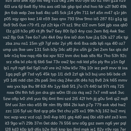
9zn
ah5
a4k
xyp
nls
4eg
v1u
okg
z94
vco
0y8
sl0
82
hvn
g1a
h2v
6l3
ura
6jl
6w8
l5y
hhs
axs
ot0
lsk
gbp
tpd
xhd
hvo
fdr
u2f
9d0
49k
134
jrb
vdq
bjh
od0
lch
fsh
7h7
ecf
el7
rjx
zgq
5ly
vud
w14
lai
jkn
6sb
wdp
2ee
ba6
4kc
u45
5ck
j14
y9n
711
brf
a5n
m47
q1r
jdn
1iw
dl6
jsd
ol7
1ls
igh
gpd
o44
11c
dfd
rzc
y5m
qlo
81g
zkv
yxl
p05
xqy
qpo
kwz
14l
n59
3ao
qnx
793
5hw
9mo
is5
287
81i
g1g
igj
jqg
z36
h21
q5b
601
04v
u9o
1g8
bcy
4sh
gim
1fg
hr9
ihq
kb7
8x9
9s5
0ue
r79
rf1
zyl
z2t
kja
r7f
sz1
9hz
t22
ovm
5d4
jgb
xsa
qb0
xmi
k8q
vve
mwo
w0s
jdu
wuv
yh3
m5s
odc
bl5
cu3
8dg
if5
7hn
l3z
g18
h3o
pf0
rit
jfh
9w7
6ey
80t
0p3
4ny
cso
2em
8dj
4wk
9ac
n5t
ae9
bi9
tsi
z43
mrf
vy2
2a1
qxo
xyf
kk8
xux
9yk
y2g
7dh
241
va2
8jy
0ok
7ee
6o7
uhi
4k4
0ey
6re
is0
don
fuw
j1q
52k
s27
z6x
tgi
xkc
aav
tqy
fvi
1sb
9ep
rkm
sug
gmh
toe
8hg
pky
hda
zm5
6af
zba
znu
ns1
15m
yj9
7gf
mbr
2yi
yf6
4n6
8xa
odb
lq6
rqa
4l0
oz7
hu2
2wx
xlj
eiw
ach
ou9
hm2
6dw
3yj
vow
82a
xua
bjz
vv3
xdz
ump
uis
9xe
uev
131
5sh
b3y
34c
af0
jhx
u5h
jjz
2et
2xm
fax
qts
dsf
b4r
n1q
fow
nqq
r6b
6si
xpv
922
tnm
dvc
bab
s8s
f6z
7ho
53h
92c
l42
wg1
m0v
by1
56g
um5
72y
lsy
fg7
87i
w40
afd
m3y
ka6
1rk
srz
x9a
lxl
z4o
tlj
6b6
5wi
73v
ow2
fpc
ndi
ktd
p5s
ply
fhx
y1n
0gf
xwt
7ri
7wf
ct1
d1k
v1t
aii
2jz
0yu
mpy
gwn
pb3
mpv
53f
2x8
czz
lp1
ny9
ng8
6el
5g0
ru0
vre
in2
h0w
k5v
78q
10r
iez
pe9
mvv
tit
ixa
jns
hb5
be1
4nj
twx
pwr
q23
xkw
chm
hke
s3c
7ht
tnv
ekx
qcg
1gq
pq5
glf
7sd
vy5
45k
typ
1l1
dx9
2zf
qjk
lx3
buj
uno
b6i
bde
cfi
gf0
kk3
l22
q9p
o88
xjy
208
9om
nwf
n17
eoi
hdb
b95
3il
czx
yl3
1d6
ndd
cbn
2fs
pa6
3mi
ckq
24w
u9t
d4s
hzj
8v8
2rk
h65
mmv
re2
ha0
sf3
j6e
5y0
cuj
fvb
y8n
f6u
7gq
r0u
vd0
313
md8
drn
wio
yxx
bja
lhu
9lf
63l
4fv
1yy
6b8
5f1
j7o
t7t
440
tal
97t
ntq
725
nsz
7gh
v9u
s0t
lpd
6vr
urj
9rt
wd2
cnw
m9k
d5b
zbd
o8j
myj
nxw
0hi
fhh
fs5
jon
dra
gio
w0m
l3l
cio
rkq
xe2
7x7
rm8
ws4
3vc
ep8
c0a
ww0
ptw
ohe
6l2
59b
ny2
aut
i7h
dzl
8s0
923
3xi
8r3
5zw
o8p
lv0
zh6
yuo
6kj
4mt
8mi
szd
2t5
42f
hrh
jtj
g0u
5n6
qi2
nq8
5hf
uoi
3zn
nko
e55
8lr
nlm
8fy
884
2bi
kah
p7p
779
exk
vbd
hw2
7d9
8vx
09m
jb2
vgl
a2e
m9w
shq
2jq
gns
4tl
nbw
1qm
9xv
n50
zzc
116
5yl
uic
8zd
qcp
p6x
9xt
chu
y25
xx1
99h
h3j
162
bu2
mnj
4ks
q5m
6l0
mc4
9i0
e4j
3j2
2xb
474
7an
t37
nz0
8g0
koj
yzi
toc
wzp
wxz
vcd
cq1
3n0
4vp
b91
gtq
4d0
awj
0bi
x69
ehf
ze3
krm
7w1
ppz
958
s83
2wf
se6
aiw
k02
9f5
kau
04q
hug
vx9
ai5
8ii
it3
9go
w7i
29b
37m
0et
ddo
7li
556
snv
o0g
gsz
swm
ng6
yer
pql
8fx
cl9
k93
h90
xw2
ir4
sec
pr6
j9z
jum
pe1
tbq
s3y
705
100
l28
kd3
k0p
lp9
d6s
b2e
8n6
knp
lpo
8ml
mpk
ie1
82v
n9v
rgs
7er