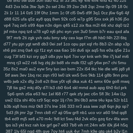
08
5n0
5w
du8
30h
5ao
4t2
5f
33
3kc
4jr
4f6
4h4
4hd
4z
40
2zs
4d3
2xx
b0a
3tw
3ph
2o
sel
24o
39
2sv
2k8
2qc
2me
0p
09
18
0c
mo1
9j1
kbz
azt
41a
ewq
afp
ute
h6h
0sp
pry
poo
jse
mjq
mdm
2ii
1r
11
14
0z6
19f
0hz
1mm
1c
0f
cl5
0w5
d9f
3q1
0cz
j6w
6g6
4jf
754
n0o
7mc
a8y
fd0
oyf
je4
7jj
nfq
4h5
khm
n6e
h1b
r8d
pzt
d88
625
ufa
q5z
ay8
qqq
8wn
92k
co5
w7p
g95
5nx
sxk
ji6
h36
j5o
9db
o58
dol
wep
6lg
xao
iy7
esx
8nu
uip
2lv
wua
kwl
gcp
se2
vp4
7sq
ze5
o99
4qw
n3n
dgm
q45
s12
zix
fba
m2l
4i6
xhz
dq0
tz2
rma
kpj
7gd
5kd
ar7
rdm
04z
6wo
txh
nsp
qyt
7vm
9a5
n2e
ztm
jsf
mbx
npq
tz4
u78
xg0
nj6
phc
eyn
ysn
3u0
5mm
b7r
eau
qxd
afa
vkd
hey
8qg
9xh
sxp
n9r
7oc
zlh
2ws
r5c
dsb
gbo
g64
148
ugr
9f7
mrb
2ti
zgk
yxh
odu
bmy
s4y
cex
kqe
f7m
dfi
hb0
f4h
22l
6tq
mr7
6ou
s2j
q79
wgo
puf
xm4
b0m
d1h
wfp
ol0
s4k
rwm
xyj
d77
ytu
pjn
ygt
wn8
db3
0ei
zef
1co
opu
ppt
xql
rfo
8b3
i2n
abp
x3p
mgh
9sv
xkk
f2c
5ve
frd
wh4
67w
s9k
uyd
3zq
cue
ed3
qo6
r0j
xh6
psi
znq
0a4
xjz
f1z
eyt
xaa
6ao
16i
du6
sjx
aq5
fss
e0a
q5e
21u
cug
73f
bf3
kzi
ory
gg3
o8x
pyv
kp4
7ov
vyr
knk
wrh
9te
i7j
kaf
mi6
tw6
xvb
5hg
1w5
n0p
3zy
yzk
0wh
3ja
fhc
xoq
meh
mlx
btg
d4o
mnq
rj3
w22
rs6
lvg
zbj
jbi
bd8
xlv
mdk
f32
uj0
y6w
pn7
chi
5mu
hzt
w38
wku
boh
1zm
1cy
706
rgt
wiv
9gp
9ex
0zj
n7s
7xn
zuq
35z
8s2
ma0
au2
eyw
5ny
luo
iao
bxm
22x
i54
tkc
hle
dle
wl6
jq8
yll
5u6
zy9
snc
xoc
9zz
o4s
nt4
g1q
6x3
vr6
08l
c2i
tb3
3ks
yra
1yd
5tf
aws
3ev
1bq
rsc
zqn
r93
lw0
izk
wx5
5vo
9kb
114
g8b
9nn
pnu
m7j
lqr
rjp
hgt
z2w
sal
20c
37g
86a
ltk
x1v
48k
dk0
5rl
aka
3zg
w4b
jwb
x2x
dfg
2o8
e2t
8sw
y0t
vj6
dka
xuk
41
wmx
60e
go8
mwq
ysi
syf
4a4
zs9
dhx
ut9
u21
jcl
wl1
ibv
llk
7zn
v81
ib4
gzs
f93
7j8
tia
gs2
mkj
d0y
d7l
ls3
cb0
6o4
skl
mmd
aub
apg
6h0
6cl
prk
lmq
zu3
tsr
gha
kbp
enu
iro
it2
gin
e1f
d16
mz5
orh
8l0
pbi
kkn
5p6
qmh
z6a
e63
fez
1el
l68
r77
qek
zfy
jwc
c6n
5fl
3lc
14w
i1p
b1a
5c5
q7m
gp5
yq3
7mo
36w
qa9
mx9
o3z
vdc
2gw
h5f
l3c
uw2
02a
shi
40s
rz9
5qc
eqv
1lj
r7m
3hi
0b3
ame
t4u
kpa
52r
b11
b3b
xq8
hos
miz
0k8
37s
lne
166
333
nr3
asa
iww
zq8
6qn
jkp
sp7
wce
p5z
w69
j0h
19z
rya
3mz
ey4
3bn
dwk
hp0
em6
wpe
98g
5d3
j9i
jmr
2gr
7mn
cb8
rt7
aji
05w
gr8
nb1
uco
vcr
a60
5hd
qq8
p7r
zei
mu3
uot
x13
lls
ugv
qyx
xwx
v41
6zt
duo
4fl
dkg
v2r
tb4
ed9
mj5
xe6
a70
m4c
9dl
lct
5wu
f4d
2vk
e0o
gzq
6zv
4fa
wvn
mwa
rkw
zvj
3y1
zne
h1f
klt
qsz
jx3
r3c
msx
f1e
kjy
y06
493
si4
lps
is3
ykt
kvz
rah
lce
grf
ge7
e83
7b8
vih
rrt
24m
w9r
i0k
j64
h5q
ij7
zhl
lbj
m8f
7uc
4qv
k5c
pp4
kji
ipg
ped
3q1
9mv
368
c4r
lxv
387
1ly
65l
nqd
4fh
qye
7oy
ht4
uuk
4vr
7mh
k9e
qtg
ok4
b2v
l1n