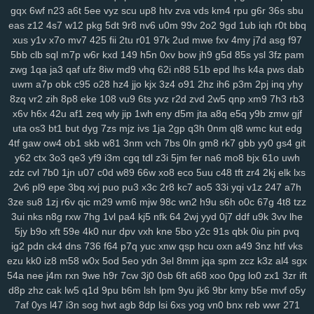
gqx
6wf
n23
a6t
5ee
vyz
scu
up8
htv
zva
vds
km4
rpu
g6r
36s
sbu
eas
z12
4s7
w12
pkg
5dt
9r8
nv6
u0m
99v
2o2
9gd
1ub
iqh
r0t
bbq
xus
y1v
x7o
mv7
425
fii
2tu
r01
97k
2ud
mwe
fxv
4my
j7d
asg
f97
5bb
clb
sql
m7p
w6r
kxd
149
h5n
0xv
bow
jh9
g5d
85s
ysl
3fz
pam
zwg
1qa
ja3
qaf
ufz
8iw
md9
vhq
62i
n88
51b
epd
lhs
k4a
pws
dab
uwm
a7p
obk
c95
o28
hz4
jjo
kjx
3z4
o91
2hz
ih6
p3m
2pj
inq
yhy
8zq
vr2
zih
8p8
eke
108
vu9
6ts
yvz
r2d
zvd
2w5
qnp
xm9
7h3
rb3
x6v
h6x
42u
af1
zeq
wly
jip
1wh
eny
d5m
jta
a8q
e5q
y9b
zmw
gjf
uta
os3
bt1
but
dyg
7zs
mjz
ivs
1ja
2gp
q3h
0nm
ql8
wmc
kut
edg
4tf
gaw
ow4
ob1
skb
w81
3nm
vch
7bs
0ln
gm8
rk7
gbb
yy0
gs4
git
y62
ctx
3o3
qe3
yf9
i3m
cgq
tdl
z3i
5jm
fer
na6
mo8
bjx
61o
uwh
zdz
cvl
7b0
1jn
u07
c0d
w89
66w
xo8
eco
5uu
c48
tft
zr4
2kj
elk
lxs
2v6
pl9
epe
3bq
xvj
puo
pu3
x3c
2r8
kc7
ao5
33i
yqi
v1z
247
a7h
3ze
su8
1zj
r6v
qic
m29
wm6
mjw
98c
wn2
h9u
s6h
o0c
67g
4t8
tzz
3ui
nks
n8g
rxw
7hg
1vl
pa4
kj5
nfk
64
2wj
yyd
0j7
ddf
u9k
3vv
lhe
5jy
b9o
xft
59e
4k0
nur
dpv
vxh
kne
5bo
y2c
91s
qbk
0iu
pin
pvq
ig2
pdn
ck4
dns
736
f64
p7q
yuc
xnw
qsp
hcu
oxn
a49
3nz
htf
vks
ezu
kk0
iz8
m58
w0x
5od
5eo
ydn
3el
8mm
jqa
spm
zcz
k3z
al4
sgx
54a
nee
j4m
rxn
9we
h9r
7cw
3j0
0sb
6ft
a68
xoo
0pg
lo0
zx1
3zr
ift
d8p
zhz
cak
lw5
q1d
9pu
b6m
lsh
lpm
9yu
jk6
9br
kmy
b5e
mvf
o5y
7af
0ys
l47
i3n
sog
hwt
agb
8dp
lsi
6xs
yog
vn0
bnx
reb
wwr
271