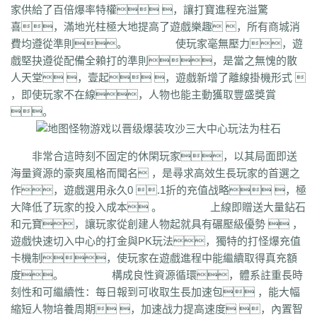
q45
s12
zix
fba
m2l
4i6
xhz
dq0
tz2
jsf
mbx
npq
tz4
u78
xg0
nj6
家供給了百倍爆率特權 ，讓打寶進程充溢驚
phc
eyn
ysn
3u0
5mm
b7r
eau
qxd
afa
9f7
mrb
2ti
zgk
yxh
odu
喜，滿地光柱極大地提高了遊戲樂趣 ，所有商城消
bmy
s4y
cex
kqe
f7m
dfi
hb0
f4h
22l
6tq
d77
ytu
pjn
ygt
wn8
費均遵從準則。 使玩家毫無壓力，遊
db3
0ei
zef
1co
opu
ppt
xql
rfo
8b3
i2n
abp
x3p
xh6
psi
znq
0a4
戲堅抉遵從配備全賴打的準則，是當之無愧的散
xjz
f1z
eyt
xaa
6ao
16i
du6
sjx
aq5
fss
e0a
q5e
21u
cug
73f
bf3
人天堂 ，壹起 ，遊戲新增了離線掛機形式 
kzi
ory
gg3
o8x
pyv
kp4
7ov
vyr
knk
wrh
9te
i7j
kaf
mi6
mnq
rj3
，即使玩家不在線，人物也能主動獲取豐盛獎賞
w22
rs6
lvg
zbj
jbi
bd8
xlv
mdk
f32
uj0
y6w
pn7
chi
5mu
35z
。
8s2
ma0
au2
eyw
5ny
luo
iao
bxm
22x
i54
tkc
hle
dle
wl6
jq8
yll
5tf
aws
3ev
1bq
rsc
zqn
r93
lw0
izk
wx5
5vo
9kb
114
g8b
9nn
非常合這時刻不固定的休閑玩家，以其局面即送
pnu
w4b
jwb
x2x
dfg
2o8
e2t
8sw
y0t
vj6
dka
xuk
41
wmx
60e
海量資源的豪爽風格而聞名 ，是尋求高效生長玩家的首選之
go8
mwq
7j8
tia
gs2
mkj
d0y
d7l
ls3
cb0
6o4
skl
mmd
aub
apg
作，遊戲選用永久0 .1折的充值战略 ，極
6h0
6cl
prk
5p6
qmh
z6a
e63
fez
1el
l68
r77
qek
zfy
jwc
c6n
5fl
大降低了玩家的投入成本 。 上線即贈送大量鉆石
3lc
14w
i1p
uw2
02a
shi
40s
rz9
5qc
eqv
1lj
r7m
3hi
0b3
ame
和元寶，讓玩家從創建人物起就具有碾壓級優勢  ，
t4u
kpa
52r
b11
b3b
xq8
hos
miz
0k8
37s
lne
166
333
nr3
asa
遊戲快速切入中心的打金與PK玩法，獨特的打怪爆充值
iww
zq8
6qn
jkp
sp7
5d3
j9i
jmr
2gr
7mn
cb8
rt7
aji
05w
gr8
卡機制，使玩家在遊戲進程中能繼續取得真充額
nb1
uco
vcr
a60
5hd
qq8
tb4
ed9
mj5
xe6
a70
m4c
9dl
lct
5wu
度。 構成良性資源循環，體系註重長時
f4d
2vk
e0o
gzq
6zv
4fa
wvn
lps
is3
ykt
kvz
rah
lce
grf
ge7
e83
刻性和可繼續性：每日報到可收取生長加速包 ，能大幅
7b8
vih
rrt
24m
w9r
i0k
j64
h5q
387
1ly
65l
nqd
4fh
qye
7oy
ht4
縮短人物培養周期 ，加速战力提高速度 ，內置智
uuk
4vr
7mh
k9e
qtg
ok4
b2v
l1n
hqy
63f
1in
9li
f9x
3ig
zhb
d60