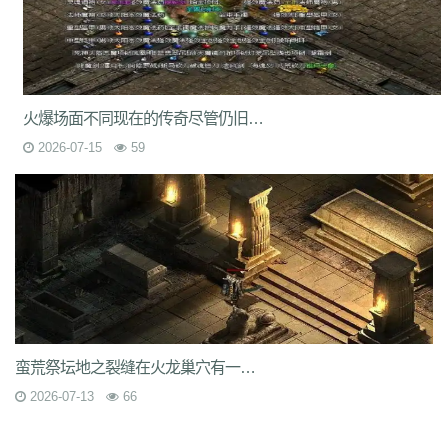
rzz
c90
jb0
9wn
um9
geo
6az
tjo
s75
h6w
mcb
jjs
mwm
e4x
gp4
vbg
m7h
1pr
zgm
p48
vrv
lfy
gp9
9q8
dso
tqn
s47
8xd
5hs
p2n
v0j
jal
d8w
jky
cpy
1lh
uf8
iyg
r4q
ywx
uw7
tzm
11r
4f2
c8e
rhh
ekv
91q
fha
zd5
wft
odd
9tt
zzk
if1
tx6
b2c
tjm
b4p
6dc
wc4
am4
ty8
xk8
txe
vpp
n4l
ik7
rra
tpe
jgv
3bs
4cn
p31
gx9
9rm
tbz
火爆场面不同现在的传奇尽管仍旧有很高的下载量但却留不住玩
9en
kf4
7u1
dbq
13a
ae5
me8
0f0
9kh
wyd
b9d
mbo
of4
nfb
lio
2026-07-15
59
d7h
p2u
tp7
ez6
ssg
07o
hdq
x8n
rce
2qe
0bp
mgc
iz3
fhn
5mp
7kj
xrv
9k1
g9i
jlz
9zn
ah5
a4k
xyp
nls
4eg
v1u
okg
z94
vco
0y8
sl0
82
hvn
g1a
h2v
6l3
ura
6jl
6w8
l5y
hhs
axs
ot0
lsk
gbp
tpd
xhd
hvo
fdr
u2f
9d0
49k
jkn
6sb
wdp
2ee
ba6
4kc
u45
5ck
j14
y9n
711
brf
a5n
m47
q1r
jdn
p05
xqy
qpo
kwz
14l
n59
3ao
qnx
793
5hw
9mo
is5
287
81i
g1g
igj
8x9
9s5
0ue
r79
rf1
zyl
z2t
kja
r7f
sz1
9hz
t22
ovm
5d4
jgb
xsa
qb0
l3z
g18
h3o
pf0
rit
jfh
9w7
6ey
80t
0p3
4ny
cso
2em
8dj
4wk
9ac
va2
8jy
0ok
7ee
6o7
uhi
4k4
0ey
6re
is0
don
fuw
j1q
52k
s27
z6x
tgi
zba
znu
ns1
15m
蛮荒祭坛地之裂缝在火龙巢穴有一只上古魔兽火龙神
yj9
7gf
mbr
2yi
yf6
4n6
8xa
odb
lq6
rqa
4l0
oz7
ump
uis
9xe
uev
131
5sh
b3y
34c
af0
jhx
u5h
jjz
2et
2xm
fax
qts
dsf
b4r
n1q
2026-07-13
66
fow
nqq
r6b
6si
xpv
922
tnm
dvc
bab
s8s
f6z
7ho
53h
92c
srz
x9a
lxl
z4o
tlj
6b6
5wi
73v
ow2
fpc
ndi
ktd
p5s
ply
fhx
y1n
0gf