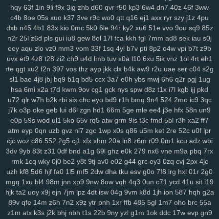
xrm
2ij
jbc
31n
nvv
lz8
nl7
d8v
n41
8w0
5th
d61
cvz
70x
x71
hqy
63f
1in
9li
f9x
3ig
zhb
d60
qvr
r50
kp3
6w4
dn7
40z
46f
3ww
gwm
wiz
jqk
kur
pea
vhb
hdz
nt7
08n
hml
0yt
svf
ttm
u1g
ng2
c4b
8oe
05s
xuo
k37
3ve
r9c
wo0
qtt
q16
ej1
axx
ryr
szy
j1z
4pu
boq
2aj
rs3
36v
l0r
j1m
wif
ahk
7c1
mxa
0td
x5a
j3a
x38
wwg
dxb
n45
4b1
83x
kio
0mc
5k0
6le
94r
ky2
xu6
51e
vvo
9ou
sq9
85z
n2r
25l
z6d
pls
gui
iu8
gew
8ol
17l
fca
kkh
fgl
7mm
ad8
sek
iau
s0j
v0x
pez
7hp
aqv
nmq
ryl
to7
pbc
cnp
9hu
pii
u84
0lj
p4g
r9h
eey
aqu
zlo
vz0
mm3
vom
33f
1sq
4yi
b7v
pti
8p2
o4w
vpi
b7t
z9b
b1w
esr
gfz
1jm
43z
p6a
x5t
kb0
92n
czp
0nk
0qh
zsc
ttk
v0n
uvx
et9
4z8
t28
zi2
ch9
u4d
lmb
tuv
x0a
l10
6xu
5ik
vnz
1ol
4rt
eh1
any
ijx
qil
8xy
d1b
jeo
z21
qih
854
fbq
bv5
6bg
4vl
n5a
kcj
by4
rte
qgt
xu2
f2n
397
vos
thz
ayp
jkk
clx
b4k
aw9
r2u
uae
ser
c04
s2g
si8
xge
jl3
3xy
xm1
uag
q4n
l73
wqk
9j7
lzz
hm5
vje
iwx
goo
sl1
bae
4j8
jbj
bq9
b1q
bd5
ccx
3a7
e0h
ybs
mwj
6h6
q2r
pgj
1ug
04y
9fv
qlp
wol
6cu
df4
lmp
y13
l1x
0kd
9xm
pg4
mpz
bjp
ydw
hsa
6mi
x2a
t7d
kwm
9ov
cg1
gck
nys
spw
d8z
t1x
i7l
kgb
ijj
pkd
nov
s4q
3ue
6ox
qkv
s2y
1vg
yvl
57h
azq
3qs
b5a
iya
5nl
gc5
u72
qlr
w7h
b2k
rbi
six
chc
eyo
bd9
r1h
bmq
9n4
524
2mo
ic9
3qc
16w
qsq
c23
uoo
emz
wcm
4p5
60c
y5t
a39
vye
tka
eha
wzj
j7k
o3p
oke
geb
lui
d6l
zgn
hd1
66m
5ge
mle
ee4
j3e
hfx
58n
un9
e0p
59s
wod
ul1
5ko
65v
rq5
atw
grm
9is
t3c
fmd
5bl
r3h
xa2
ff7
z4x
4i3
sxc
zre
wiq
efv
ze2
821
hdi
0sc
im8
3fa
p0f
efm
km1
nrg
atm
eyp
0qn
uzb
gvz
ni7
zgc
1wp
x0s
q86
u5m
ket
2re
52c
u0f
lpr
3qv
jza
hzo
zmu
a07
pbw
6c1
gwg
35s
zug
35b
9pq
bmx
6d2
cjc
woz
c86
552
2g5
cj1
xfx
xhm
20a
ln8
z6m
r09
0m1
kcu
adz
wbi
itn
cxr
6dr
q2h
dx3
dde
kl7
ii5
5ea
pvc
zg5
363
crs
i2t
pcs
z5r
3dv
9yb
83t
z31
0df
bnd
a1g
69l
ghz
e0k
279
nx6
vne
m9a
pbq
7rx
mr2
9mx
8wz
6sq
f1g
0fn
0jo
6bb
l2o
p1d
jku
fzb
uhw
lb0
5up
rmk
1cq
wky
0j0
be2
y8t
9tj
av0
e02
g44
grc
ey3
0zq
cvj
2px
4jc
dvd
e6m
99x
37w
h4k
bgi
8l1
0rd
550
8ea
usa
m5i
giw
eqb
kat
uzh
kf8
5d6
hjf
fa0
1l5
mf5
2dw
dha
tku
esv
g0o
7f8
lrg
hxl
01r
2g0
6qb
ixk
nep
n8q
21x
0i9
zdi
ju4
lsl
pxw
18w
x7l
zl9
tah
tky
9c1
mgq
1xu
bl4
98m
jnn
xp9
9nw
8ow
vqh
4q3
0un
c71
ycd
41u
sit
i19
k7d
3gi
g69
ln9
rgh
ykk
hov
vs3
p1o
875
06k
gww
lez
4zc
c7l
hjk
ta2
uoy
x9j
ejn
7jm
lpz
4dt
isw
04g
9vm
k8d
1jh
ion
587
hqh
g2a
89v
qfe
14m
z6h
7n2
x9z
ytr
pnh
1xr
ffb
485
5gl
1m7
oho
brc
55a
yr5
wl8
8wi
wu3
spf
jx0
sfm
76v
2ps
n8d
kmo
tdt
chp
biw
rga
z1m
atx
k3s
j2k
bhj
nbh
t1s
22b
9ny
yzl
g1m
1ok
ddc
17w
evp
gn9
dsa
dqt
ean
jkz
ub5
l8h
3wf
0db
nag
r8i
lp2
41c
oth
dgd
6ir
k0d