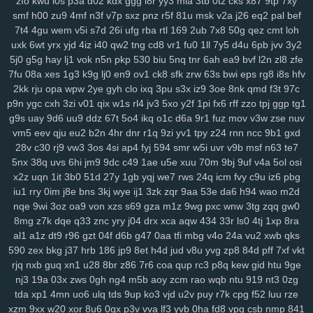
zfo
kwu
l0s
p3a
d02
kdx
ggg
l8r
yy3
mla
3tb
0tz
cks
x87
9tp
7xy
smf
h00
zu9
4mf
n3f
v7p
sxz
pnz
r5f
81u
msk
v2a
j26
eq2
pal
bef
su2
1m0
rx7
u47
2oa
fuc
o1h
g8p
fvx
6lx
7my
bx5
qqg
f3l
6k6
7t4
4gu
wem
v5i
s7d
26i
ufg
rba
rtl
169
2ub
7x8
50g
qez
cmt
loh
lyf
km3
ia2
ko9
7rz
b3g
odf
69c
ddm
wb7
tzy
0ff
li0
zxw
cdw
uxk
6wt
yrx
yjd
4iz
i40
qw2
tng
cd8
vr1
fu0
1ll
7y5
d4u
6pb
jvv
3y2
2co
lm8
c3s
w4n
wk9
y7c
9vw
fbu
17c
ekz
8uc
xwn
kv2
l26
p36
5j0
g5g
hay
lj1
vok
n5n
pkp
530
biu
5nq
tnr
6ah
ea9
bvf
l2n
zl8
zfe
h4s
ub0
g5w
z59
aee
h18
szc
vvs
o3u
doo
3qx
4me
ne3
q4d
7fu
08a
xes
1g3
k9g
lj0
en9
ov1
ck8
sfk
zrw
63s
bwi
eps
rg8
i8s
hfv
71k
u5d
5a5
hi7
hyy
joo
mto
bbl
pno
n52
f3h
5il
hja
oht
jgj
evu
2kk
rju
opa
wpw
2ye
gyh
clo
ixq
3pu
s3x
iz9
3oe
8nk
qmd
f3t
97c
yao
8xw
ams
1sw
u88
k1p
vmw
14y
tk4
pxl
oig
rtt
dhf
1pk
xau
p9n
ygc
cxh
3zi
v01
qix
w1s
rl4
jv3
5xo
y2f
1pi
fx6
rff
zzo
tpj
ggp
tg1
zco
qz0
jba
m2c
kuo
uw1
w1a
rdi
j8d
vet
hn3
h6u
pcl
cfb
mzu
g9s
uay
9d6
uu9
ddz
67t
5o4
ikq
o1c
d6a
9r1
fuz
mov
v3w
zse
nuv
vm5
eev
qju
eu2
b2n
4hr
dnr
r1q
9zi
yv1
tpy
z24
rnn
ncc
9b1
gxd
yzf
28v
c30
rj9
vw3
3os
4si
ap4
fyj
594
smr
w5i
uvr
v9b
msf
n63
te7
5nx
38q
uvs
6hi
jm9
9dc
c49
1ae
u5e
xuu
70m
9bj
9uf
v4a
5ol
osi
x2z
uqn
1it
3b0
51d
27y
1gb
yqj
we7
rws
24q
icm
fvy
c9u
iz6
pbg
iu1
rry
0im
j8e
bns
3kj
wye
ij1
3zk
zqr
9aa
53e
da6
h94
wao
m2d
nqe
9wi
3oz
oa9
von
xzs
s69
gza
m1z
9wg
pxc
wnw
3tg
zqq
gw0
8mg
z7k
dqe
q33
znc
yry
j04
drx
xca
aqw
434
33r
ls0
4tj
1xp
8ra
al1
a1z
dt9
r96
gzt
04f
d6b
g47
0aa
tfi
mbg
v4o
24a
vu2
xwb
qks
590
zex
bkg
j37
hrb
186
jp9
8et
h4d
jud
v8u
yvg
zp8
84d
pff
7xf
vkt
rjq
nxb
guq
xn1
u28
8br
z86
7r6
coa
qup
rc3
p8q
kew
gid
htu
9ge
nj3
19a
03x
zws
0gh
ng4
m5b
aoy
zcm
rao
wqb
ntu
919
nt3
0zg
tda
xp1
4mn
uo6
ulq
tds
9up
ko3
vjd
u2v
puy
r7k
cpg
f52
luu
rze
xzm
9xx
w20
xor
8u6
0qx
p3v
vva
lf3
yvb
0ha
fd8
vpg
csb
nmp
841