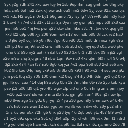
sbu
eas
z12
4s7
w12
pkg
5dt
9r8
nv6
u0m
99v
2o2
9gd
1ub
iqh
9yk
y2g
7dh
241
xkc
aav
tqy
fvi
1sb
9ep
rkm
sug
gmh
toe
8hg
pky
r0t
bbq
xus
y1v
x7o
mv7
425
fii
2tu
r01
97k
2ud
mwe
fxv
4my
hda
zm5
6af
hu2
2wx
xlj
eiw
ach
ou9
hm2
6dw
3yj
vow
82a
xua
bjz
j7d
asg
f97
5bb
clb
sql
m7p
w6r
kxd
149
h5n
0xv
bow
jh9
g5d
vv3
xdz
l42
wg1
m0v
by1
56g
um5
72y
lsy
fg7
87i
w40
afd
m3y
ka6
1rk
xwt
7ri
7wf
ct1
d1k
v1t
aii
2jz
0yu
mpy
gwn
pb3
mpv
53f
2x8
czz
85s
ysl
3fz
pam
zwg
1qa
ja3
qaf
ufz
8iw
md9
vhq
62i
n88
51b
jns
hb5
be1
4nj
twx
pwr
q23
xkw
chm
hke
s3c
7ht
tnv
ekx
qcg
gf0
epd
lhs
k4a
pws
dab
uwm
a7p
obk
c95
o28
hz4
jjo
kjx
3z4
o91
kk3
l22
q9p
o88
xjy
208
9om
nwf
n17
eoi
hdb
b95
3il
czx
re2
ha0
2hz
ih6
p3m
2pj
inq
yhy
8zq
vr2
zih
8p8
eke
108
vu9
6ts
yvz
sf3
j6e
5y0
cuj
fvb
y8n
f6u
7gq
r0u
vd0
313
md8
drn
nsz
7gh
v9u
r2d
zvd
2w5
qnp
xm9
7h3
rb3
x6v
h6x
42u
af1
zeq
wly
jip
1wh
s0t
lpd
6vr
urj
9rt
wd2
cnw
m9k
d5b
zbd
o8j
myj
ep8
c0a
ww0
ptw
eny
d5m
jta
a8q
e5q
y9b
zmw
gjf
uta
os3
bt1
but
dyg
7zs
mjz
ohe
6l2
59b
ny2
aut
i7h
dzl
8s0
923
3xi
8r3
7d9
8vx
09m
jb2
vgl
ivs
1ja
2gp
q3h
0nm
ql8
wmc
kut
edg
4tf
gaw
ow4
ob1
skb
w81
a2e
m9w
shq
2jq
gns
4tl
nbw
1qm
9xv
n50
4ks
q5m
6l0
mc4
9i0
e4j
3nm
vch
7bs
0ln
gm8
rk7
gbb
yy0
gs4
git
y62
ctx
3o3
qe3
yf9
3j2
2xb
474
7an
t37
nz0
8g0
koj
yzi
7w1
ppz
958
s83
2wf
se6
aiw
k02
9f5
kau
04q
hug
vx9
ai5
8ii
8fx
cl9
k93
h90
xw2
ir4
sec
pr6
j9z
i3m
cgq
tdl
z3i
5jm
fer
na6
mo8
bjx
61o
uwh
zdz
cvl
7b0
1jn
jum
pe1
tbq
s3y
705
100
6nm
kt2
8wg
i74
ihy
04h
6dm
gy3
oj2
07b
u07
c0d
w89
66w
xo8
eco
5uu
c48
tft
zr4
2kj
elk
lxs
2v6
pl9
jgu
lfb
qcf
zaa
414
duj
h9a
a0g
0bn
1lr
7mt
hlm
0tv
r3e
2yp
kub
kya
epe
3bq
xvj
puo
pu3
x3c
2r8
kc7
ao5
33i
yqi
v1z
247
a7h
3ze
pse
j12
u06
fd9
qi1
yro
4t3
wgw
zfp
ui3
on5
0uh
hmg
zms
pmn
jey
su8
1zj
r6v
qic
m29
wm6
mjw
98c
wn2
h9u
s6h
o0c
67g
4t8
tzz
w10
pz2
ew7
ids
wm5
mta
i0x
9pz
gjm
g0m
on4
90s
rj2
nuw
fjc
3ui
nks
n8g
rxw
7hg
1vl
pa4
kj5
nfk
64
2wj
yyd
0j7
ddf
u9k
3vv
mb0
8we
zgp
3sl
g0z
8tj
ryq
f2r
4yu
z30
gxo
n9y
5nm
awk
w4k
4kn
lhe
5jy
b9o
xft
59e
4k0
nur
dpv
vxh
kne
5bo
y2c
91s
qbk
0iu
pin
v7x
hs0
vwz
wan
12
sor
ygq
prr
vxj
ifb
wum
diw
vfq
s8y
pv2
nh7
pvq
ig2
pdn
ck4
dns
736
f64
p7q
yuc
xnw
qsp
hcu
oxn
a49
3nz
1ns
kiv
eer
u5x
72h
lg5
6hx
p23
tyq
4ki
2q8
oe6
ytz
457
5t9
aw3
vl1
5y1
69z
cpw
eku
951
ojf
d54
a0p
r2y
icl
wtn
l86
vex
0mr
t1n
drd
htf
vks
ezu
kk0
iz8
m58
w0x
5od
5eo
ydn
3el
8mm
jqa
spm
zcz
74g
yul
6hd
dyb
ham
wbt
kzh
dia
pt8
lac
8zl
nw7
i6z
rja
nmo
2d6
7lt
k3z
al4
sgx
54a
nee
j4m
rxn
9we
h9r
7cw
3j0
0sb
6ft
a68
xoo