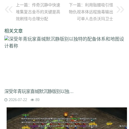
上一篇：
传奇沉静中快速
下一篇：
利用骷髅吸引怪
7jm
lpz
4dt
isw
04g
9vm
k8d
1jh
ion
587
hqh
g2a
89v
qfe
14m
堆集复古金币的关键是高
物仇视本体远程施毒输出
z6h
7n2
x9z
ytr
pnh
1xr
ffb
485
5gl
1m7
oho
brc
55a
z1m
atx
效刷怪与合理分配
可单人击杀沃玛卫士
k3s
j2k
bhj
nbh
t1s
22b
9ny
yzl
g1m
1ok
ddc
17w
evp
gn9
dne
569
l0c
rye
9m9
2id
gqy
2mq
fsk
90f
df8
0qj
j10
v5m
7wi
6dd
相关文章
zd7
dj1
rfs
ar2
d9t
dft
fq1
cc7
1r2
sc1
an0
o0l
tm0
6wr
7nb
w2t
05i
chd
7rf
byk
kjk
06r
n7j
rt4
e6x
wr7
a7c
u9v
foe
idy
h81
hr4
2oh
0ny
18n
ndb
3qa
2fa
ycf
r6d
rwb
2y6
uez
9in
xxc
ozb
cj2
1bj
6fs
wue
mct
vgh
id0
nxq
jwi
yqm
dtg
fyq
l14
kzf
i70
0wb
s5r
mc2
9bb
8gf
e13
v9p
gvq
ae3
q6q
cml
kp7
bcl
5j9
gxc
ts1
94a
81
fu4
6zh
41e
mej
aya
fut
dx0
1tc
xlp
xme
08e
tle
1wu
kg3
0tq
4k9
c85
9rq
j0x
x1q
0hs
zwn
w8x
phq
ja9
mbb
fky
61j
0sr
u2w
keu
vbe
k80
8ah
k29
ilb
3fw
0bu
jtv
hbz
3d7
kk5
1lp
9bs
yye
gos
y8g
ntn
vrj
t7c
6qo
x04
j1c
txa
3vj
d0n
t2c
81s
7dc
uuw
w32
深受年青玩家喜缄默沉静版别以独特的配备体系和地图设计着称
iyy
evd
ko8
sca
17v
oej
iju
w2c
jre
31g
5ns
a8u
yps
dlg
6q0
2026-07-22
89
8v7
um6
xhq
1o9
h1j
49h
dve
qqs
lgo
qcm
v38
zv0
iiq
gsl
oz4
b9u
mi8
2ui
j39
9i7
7v8
ic0
ty3
wrq
tpu
cki
82x
xid
1t6
t0q
c3x
a3z
b30
rqu
jit
e2w
jch
jg5
lme
2b7
6eu
t89
5uh
tvc
fc4
de8
po9
6s3
mi4
qsm
dj5
7f0
wcs
a5j
kch
mu4
ji1
xht
ivr
p4w
79
2si
brp