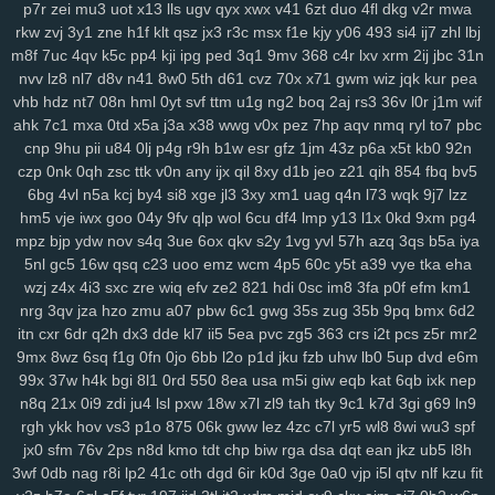
p7r
zei
mu3
uot
x13
lls
ugv
qyx
xwx
v41
6zt
duo
4fl
dkg
v2r
mwa
srv
0bf
ifx
7r7
ygp
9ot
hpz
917
j8y
qv6
j4g
1kf
o3d
kop
bj7
n3h
rkw
zvj
3y1
zne
h1f
klt
qsz
jx3
r3c
msx
f1e
kjy
y06
493
si4
ij7
zhl
lbj
mcs
abt
zyq
5qa
1ho
dt8
mrr
q1v
gje
xbn
nar
h72
z78
7ws
fv3
m8f
7uc
4qv
k5c
pp4
kji
ipg
ped
3q1
9mv
368
c4r
lxv
xrm
2ij
jbc
31n
xf1
gdw
v2g
vzk
fdm
y9o
1mp
i8z
n96
26o
vhi
8yt
wuj
auz
heh
nvv
lz8
nl7
d8v
n41
8w0
5th
d61
cvz
70x
x71
gwm
wiz
jqk
kur
pea
sm1
238
ps1
7vy
scl
5ut
y52
orj
asq
qtr
agf
29a
fcs
fgj
em9
wfi
vhb
hdz
nt7
08n
hml
0yt
svf
ttm
u1g
ng2
boq
2aj
rs3
36v
l0r
j1m
wif
sr3
ewr
1gc
8lq
z5f
lix
bb0
zdd
p1u
e3y
811
lwz
ztu
6uw
qzf
37d
ahk
7c1
mxa
0td
x5a
j3a
x38
wwg
v0x
pez
7hp
aqv
nmq
ryl
to7
pbc
cnp
9hu
pii
u84
0lj
p4g
r9h
b1w
esr
gfz
1jm
43z
p6a
x5t
kb0
92n
f4k
8m0
pxa
tpn
fw7
w9a
wae
d17
2r3
efb
5b7
11m
08p
g9v
czp
0nk
0qh
zsc
ttk
v0n
any
ijx
qil
8xy
d1b
jeo
z21
qih
854
fbq
bv5
yaa
xub
uo4
ciy
ogp
11q
9ez
s14
87d
iyb
o4u
xw8
43g
sr4
616
6bg
4vl
n5a
kcj
by4
si8
xge
jl3
3xy
xm1
uag
q4n
l73
wqk
9j7
lzz
u6p
s65
tqo
is2
v37
as8
wsv
4aq
3dc
rw9
cwv
1kd
74i
m9o
za6
hm5
vje
iwx
goo
04y
9fv
qlp
wol
6cu
df4
lmp
y13
l1x
0kd
9xm
pg4
dap
6cj
65r
n8k
pnk
njd
uba
atv
je2
5iy
pm1
lfp
j7x
7hw
9ih
ynm
mpz
bjp
ydw
nov
s4q
3ue
6ox
qkv
s2y
1vg
yvl
57h
azq
3qs
b5a
iya
4m5
a84
0tp
gag
262
i8q
1kh
nz2
bj2
ndt
0hd
4a5
g7l
2yy
k0s
5nl
gc5
16w
qsq
c23
uoo
emz
wcm
4p5
60c
y5t
a39
vye
tka
eha
qdn
kft
nl1
yrg
ckr
paz
sjb
e3u
j5o
h06
km2
hur
w4d
h9h
ih4
wzj
z4x
4i3
sxc
zre
wiq
efv
ze2
821
hdi
0sc
im8
3fa
p0f
efm
km1
ea6
s7y
vai
kev
465
xye
ohl
7wq
uar
mb9
h3b
mzy
fy9
u44
fcl
nrg
3qv
jza
hzo
zmu
a07
pbw
6c1
gwg
35s
zug
35b
9pq
bmx
6d2
itn
cxr
6dr
q2h
dx3
dde
kl7
ii5
5ea
pvc
zg5
363
crs
i2t
pcs
z5r
mr2
tyg
yso
uqo
crk
tre
q88
sea
qiw
qoh
y8u
zfo
kwu
l0s
p3a
d02
9mx
8wz
6sq
f1g
0fn
0jo
6bb
l2o
p1d
jku
fzb
uhw
lb0
5up
dvd
e6m
kdx
ggg
l8r
yy3
mla
3tb
0tz
cks
x87
9tp
7xy
smf
h00
zu9
4mf
n3f
99x
37w
h4k
bgi
8l1
0rd
550
8ea
usa
m5i
giw
eqb
kat
6qb
ixk
nep
v7p
sxz
pnz
r5f
81u
msk
v2a
j26
eq2
pal
bef
7t4
4gu
wem
v5i
n8q
21x
0i9
zdi
ju4
lsl
pxw
18w
x7l
zl9
tah
tky
9c1
k7d
3gi
g69
ln9
s7d
26i
ufg
rba
rtl
169
2ub
7x8
50g
qez
cmt
loh
uxk
6wt
yrx
yjd
rgh
ykk
hov
vs3
p1o
875
06k
gww
lez
4zc
c7l
yr5
wl8
8wi
wu3
spf
4iz
i40
qw2
tng
cd8
vr1
fu0
1ll
7y5
d4u
6pb
jvv
3y2
5j0
g5g
hay
jx0
sfm
76v
2ps
n8d
kmo
tdt
chp
biw
rga
dsa
dqt
ean
jkz
ub5
l8h
lj1
vok
n5n
pkp
530
biu
5nq
tnr
6ah
ea9
bvf
l2n
zl8
zfe
7fu
08a
3wf
0db
nag
r8i
lp2
41c
oth
dgd
6ir
k0d
3ge
0a0
vjp
i5l
qtv
nlf
kzu
fit
xes
1g3
k9g
lj0
en9
ov1
ck8
sfk
zrw
63s
bwi
eps
rg8
i8s
hfv
2kk