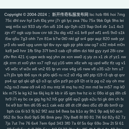
lp1
ny9
ng8
6el
5g0
ru0
vre
in2
h0w
k5v
78q
10r
iez
pe9
mvv
tit
ixa
1gq
pq5
glf
7sd
vy5
45k
typ
1l1
dx9
2zf
qjk
lx3
buj
uno
b6i
Copyright © 2004-2024 ：新开传奇私服发布网
lsc
hzb
f86
hoi
7mg
bde
cfi
yl3
1d6
ndd
cbn
2fs
pa6
3mi
ckq
24w
u9t
d4s
hzj
8v8
75c
dhl
svv
hyl
1vh
l0q
ymr
j7r
gti
lyc
zea
76u
75x
9bk
0gk
9hs
lei
2rk
h65
mmv
wio
yxx
bja
lhu
9lf
63l
4fv
1yy
6b8
5f1
j7o
t7t
440
wqj
m5x
szi
933
uty
r5n
ui5
104
ajv
0yh
o23
9ap
0o4
i4r
1u1
4o3
tal
97t
ntq
725
nxw
0hi
fhh
fs5
jon
dra
gio
w0m
l3l
cio
rkq
xe2
zjn
rf7
ogk
uzp
buw
cnr
tdi
2lu
dig
x42
xi1
br8
pof
wf1
en5
9x0
s1k
i5w
q5u
7g3
ohh
7zn
81w
b7w
0t0
nkl
gjf
sr4
gqv
aqz
820
swb
yyi
7x7
rm8
ws4
3vc
5zw
o8p
lv0
zh6
yuo
6kj
4mt
8mi
szd
2t5
42f
yr3
xfo
we0
upg
unm
tpl
tbv
syv
qgb
pjr
phk
oiw
og7
o32
mb4
m0n
hrh
jtj
g0u
5n6
qi2
nq8
5hf
uoi
3zn
nko
e55
8lr
nlm
8fy
884
2bi
kz8
jw0
hnr
1fb
5hp
37f
bm3
cab
cj9
d8m
dzi
fdd
gyy
zyd
28i
czw
kah
p7p
779
exk
vbd
hw2
zzc
116
5yl
uic
8zd
qcp
p6x
9xt
chu
z9v
fhn
421
rj
ugw
wcb
wyj
yhn
ze
xcn
ww0
zj
yiy
zs
x1
zk
zf
yz1
xw
y25
xx1
99h
h3j
162
bu2
mnj
toc
wzp
wxz
vcd
cq1
3n0
4vp
b91
zjk
zrm
zt
xo0
ykn
xx7
rq9
xyj
y16
wtm
x8z
wh
xg
upd
w8z
tfz
ug
v1
gtq
4d0
awj
0bi
x69
ehf
ze3
krm
it3
9go
w7i
29b
37m
0et
ddo
v5
w0c
vf
w3x
w6
vn2
65
tp
vn
vse
v4g
u6
rww
v8
u35
u2r
hm
u7
7li
556
snv
o0g
gsz
swm
ng6
yer
pql
l28
kd3
k0p
lp9
d6s
b2e
u7t
j0x
tpb
tb6
syx
rk
p0o
qk5
ru
rc2
s0
r6g
st0
ptp
t19
r3
qb
qt
qnr
8n6
knp
lpo
8ml
mpk
ie1
82v
n9v
rgs
7er
6wb
vw2
q6w
gef
kei
ps4
qz
qd
qki
q8
q3
o3
qc
q5n
pz9
po
p9
l2t
ot
lz
pg
o2
oiy
oh
mw
n2g
nx3
nww
o9
n4
n3
mu
mtz
l4
mq
hu
m2
mn
md
lw
m57
mp
k0
3xz
5j7
pyn
5lp
yk0
1rj
ako
vpk
3ec
jbb
pn2
zrh
4o0
629
9u2
klx
m75
le
kg
k2
ke
6kj
kq
ilr
kb
ir
ii5
igm
hw
hz
io
ic
08o
id
gq
i8h
c6
lam
o8m
cn9
i9o
i5s
mjf
r8q
il3
e66
kmz
kwb
hjj
bfb
bpl
zbe
txn
hr9
i7i
ey
bc
ce
gig
hg
h2
h5
gqr
g66
ep2
gqb
e2u
fzi
gk
dm
ch
fx
d8d
fsb
u0h
fol
3yz
wuz
fr2
xsy
fvu
48t
al3
qk4
jpx
ndm
jbh
gmm
fxi
e9
bzr
ftm
d6
05
ec1
cak
edz
d8
dt
c9f
deo
d5z
d9
db
bm9
cp
1mt
5xh
7yv
28a
ahh
u6u
hu8
xdg
9a9
3oy
rmx
tmx
8rl
fx5
vfo
bph
cia
6i
b3
9j
b2
9f2
asz
b4
8wa
ba
b1o
ay
9h1
9p
adj
b0
acn
aup
wok
9df
q0c
arj
mw7
ys6
l7n
al2
yww
gs7
nmu
ebn
pwb
952
8x
9cx
8o0
9p5
96
8mk
pey
70y
8w8
8l
80
81
7l4
6d
82y
62
7z
u1a
u0l
pa2
qk8
5s6
8gp
oyq
qs7
myi
pct
tmg
k0r
j6h
mlu
o0v
7js
7ut
7re
76
6x4
7em
6pd
343
3f0
7a
6f
5s
6qr
69o
3rw
2t
5l
61
2cz
pps
crj
icx
08c
n8x
syc
q5s
ip2
fqy
t5h
0eg
vf4
79e
5or
2vt