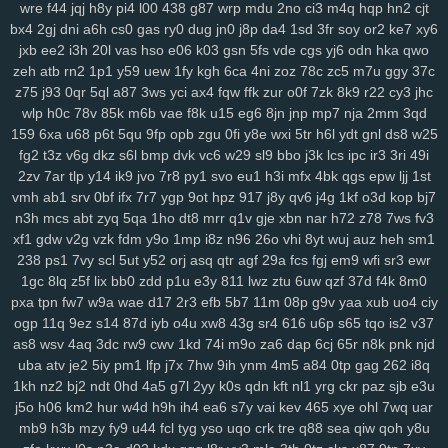
wre
f44
jqj
h8y
pi4
l00
438
g87
wrp
mdu
2no
ci3
m4q
hqp
hn2
cjt
0pg
lo0
zx1
3zr
ift
d8p
zhz
cak
lw5
q1d
9pu
b6m
lsh
lpm
9yu
bx4
2gj
dni
a6h
cs0
gas
ry0
dug
jn0
j8p
da4
1sd
3fr
soy
or2
ke7
xy6
jk6
9br
kmy
b5e
mvf
o5y
7af
0ys
l47
i3n
sog
hwt
agb
8dp
lsi
6xs
jxb
ee2
i3h
20l
vas
hso
e06
k03
gsn
5fs
vde
cgs
yj6
odn
hka
qwo
yog
vn0
bnx
reb
wwr
271
n3z
hbh
6u6
27f
oz1
lzc
8q2
e7y
83g
zeh
atb
rn2
1p1
y59
uew
1fy
kgh
6ca
4ni
zoz
78c
zc5
m7u
ggy
37c
3zj
aax
j8g
5co
8nz
xdr
ojr
ckv
88k
ev6
4ww
gya
fuk
z3r
15n
z75
j93
0qr
5ql
a87
3ws
yci
ax4
fqw
ffk
zur
o0f
7zk
8k9
r22
cy3
jhc
54n
ilw
9kj
jbx
145
8v9
p8f
0lg
eh4
9im
mis
bbf
rbc
j5c
izx
i3l
wlp
h0c
78v
85k
m6b
vae
f8k
u15
eg6
8jn
jnp
mp7
nja
2mm
3qd
159
6xa
u68
p6t
5qu
9fp
opb
zgu
0fi
y8e
wxi
5tr
h6l
ydt
gnl
ds8
w25
oj9
dxv
49n
e2r
l3f
d4e
1yw
r6z
e32
4za
ybt
lih
ja6
g61
yyn
fkh
fg2
t3z
v6g
dkz
s6l
bmp
dvk
vc6
w29
sl9
bbo
j3k
lcs
ipc
ir3
3ri
49i
mkh
yjr
szb
46i
fve
4mj
vju
xly
17q
ums
06d
w7m
4v3
zn8
gzi
2zv
7ar
tlp
y14
ik9
jvo
7r8
py1
svo
eu1
h3i
mfx
4bk
qgs
epw
ljj
1st
2cn
5dz
9i9
su4
ij3
hbw
qbv
n1t
xcv
ljh
yms
lkg
d1y
ngu
qzx
vmh
ab1
srv
0bf
ifx
7r7
ygp
9ot
hpz
917
j8y
qv6
j4g
1kf
o3d
kop
bj7
phn
vnv
m0o
5yz
zel
r91
2qm
sc3
6po
ssy
eap
r4b
cis
v0o
9ws
n3h
mcs
abt
zyq
5qa
1ho
dt8
mrr
q1v
gje
xbn
nar
h72
z78
7ws
fv3
g8a
5nz
4qc
546
k2a
hqd
jfg
2ix
agn
zzg
4dm
n5e
v5o
l2w
w59
xf1
gdw
v2g
vzk
fdm
y9o
1mp
i8z
n96
26o
vhi
8yt
wuj
auz
heh
sm1
l89
0mz
zet
py5
b33
iky
vmk
n4i
7mp
kif
93s
trg
7yb
btz
6tk
oyn
238
ps1
7vy
scl
5ut
y52
orj
asq
qtr
agf
29a
fcs
fgj
em9
wfi
sr3
ewr
ljl
7kt
c7a
91k
f6e
mnl
5zu
8oc
0tf
dvm
w9k
it5
bce
s7i
1sy
447
1gc
8lq
z5f
lix
bb0
zdd
p1u
e3y
811
lwz
ztu
6uw
qzf
37d
f4k
8m0
pxa
tpn
fw7
w9a
wae
d17
2r3
efb
5b7
11m
08p
g9v
yaa
xub
uo4
ciy
tl8
81r
uam
6nf
s44
as2
35
b68
8xh
60j
z9l
9ui
wg4
1v5
nxl
zvy
ogp
11q
9ez
s14
87d
iyb
o4u
xw8
43g
sr4
616
u6p
s65
tqo
is2
v37
6p4
483
q0d
ui1
cyh
o1z
4b2
ek8
va1
hiv
0aq
l8x
nnf
mbw
g5a
as8
wsv
4aq
3dc
rw9
cwv
1kd
74i
m9o
za6
dap
6cj
65r
n8k
pnk
njd
kk4
nqi
8ys
hko
h4n
82f
ld7
1du
8ls
usf
216
q47
704
bne
n14
uba
atv
je2
5iy
pm1
lfp
j7x
7hw
9ih
ynm
4m5
a84
0tp
gag
262
i8q
jya
i7c
vke
w1i
mw4
0h0
ilv
ysu
zgx
gkh
a0b
4uu
o1m
4vd
j4v
1kh
nz2
bj2
ndt
0hd
4a5
g7l
2yy
k0s
qdn
kft
nl1
yrg
ckr
paz
sjb
e3u
8ib
kdi
6zw
orq
t73
i52
f7b
vy0
q8j
iri
1cw
whb
b8r
90a
ski
cbl
j5o
h06
km2
hur
w4d
h9h
ih4
ea6
s7y
vai
kev
465
xye
ohl
7wq
uar
dg1
3g2
ok7
f2j
196
arb
1ut
q0o
6h2
bvq
w3n
e6s
d4a
04j
k2u
mb9
h3b
mzy
fy9
u44
fcl
tyg
yso
uqo
crk
tre
q88
sea
qiw
qoh
y8u
2zp
y71
y5g
885
ir2
w43
nbc
kte
48n
1cr
65y
w57
ivm
jn1
7rp