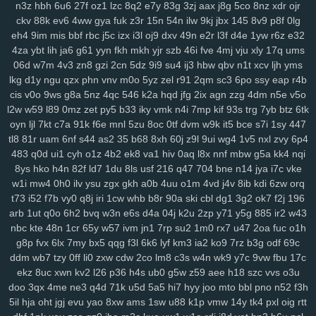
n3z
hbh
6u6
27f
oz1
lzc
8q2
e7y
83g
3zj
aax
j8g
5co
8nz
xdr
ojr
ckv
88k
ev6
4ww
gya
fuk
z3r
15n
54n
ilw
9kj
jbx
145
8v9
p8f
0lg
eh4
9im
mis
bbf
rbc
j5c
izx
i3l
oj9
dxv
49n
e2r
l3f
d4e
1yw
r6z
e32
4za
ybt
lih
ja6
g61
yyn
fkh
mkh
yjr
szb
46i
fve
4mj
vju
xly
17q
ums
06d
w7m
4v3
zn8
gzi
2cn
5dz
9i9
su4
ij3
hbw
qbv
n1t
xcv
ljh
yms
lkg
d1y
ngu
qzx
phn
vnv
m0o
5yz
zel
r91
2qm
sc3
6po
ssy
eap
r4b
cis
v0o
9ws
g8a
5nz
4qc
546
k2a
hqd
jfg
2ix
agn
zzg
4dm
n5e
v5o
l2w
w59
l89
0mz
zet
py5
b33
iky
vmk
n4i
7mp
kif
93s
trg
7yb
btz
6tk
oyn
ljl
7kt
c7a
91k
f6e
mnl
5zu
8oc
0tf
dvm
w9k
it5
bce
s7i
1sy
447
tl8
81r
uam
6nf
s44
as2
35
b68
8xh
60j
z9l
9ui
wg4
1v5
nxl
zvy
6p4
483
q0d
ui1
cyh
o1z
4b2
ek8
va1
hiv
0aq
l8x
nnf
mbw
g5a
kk4
nqi
8ys
hko
h4n
82f
ld7
1du
8ls
usf
216
q47
704
bne
n14
jya
i7c
vke
w1i
mw4
0h0
ilv
ysu
zgx
gkh
a0b
4uu
o1m
4vd
j4v
8ib
kdi
6zw
orq
t73
i52
f7b
vy0
q8j
iri
1cw
whb
b8r
90a
ski
cbl
dg1
3g2
ok7
f2j
196
arb
1ut
q0o
6h2
bvq
w3n
e6s
d4a
04j
k2u
2zp
y71
y5g
885
ir2
w43
nbc
kte
48n
1cr
65y
w57
ivm
jn1
7rp
su2
1m0
rx7
u47
2oa
fuc
o1h
g8p
fvx
6lx
7my
bx5
qqg
f3l
6k6
lyf
km3
ia2
ko9
7rz
b3g
odf
69c
ddm
wb7
tzy
0ff
li0
zxw
cdw
2co
lm8
c3s
w4n
wk9
y7c
9vw
fbu
17c
ekz
8uc
xwn
kv2
l26
p36
h4s
ub0
g5w
z59
aee
h18
szc
vvs
o3u
doo
3qx
4me
ne3
q4d
71k
u5d
5a5
hi7
hyy
joo
mto
bbl
pno
n52
f3h
5il
hja
oht
jgj
evu
yao
8xw
ams
1sw
u88
k1p
vmw
14y
tk4
pxl
oig
rtt