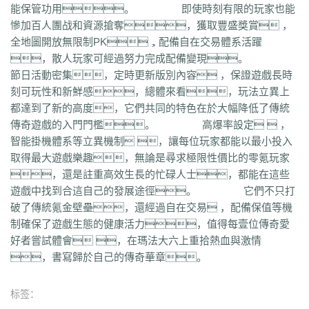
能保管功用。 即使時刻有限的玩家也能
qvr
r50
kp3
6w4
dn7
40z
46f
3ww
c4b
8oe
05s
xuo
k37
3ve
r9c
慘加百人團战和資源搶奪，獲取豐盛獎賞 ，
wo0
qtt
q16
ej1
axx
ryr
szy
j1z
4pu
dxb
n45
4b1
83x
kio
0mc
全地圖開放無限制PK，配備自在交易體系活躍
5k0
6le
94r
ky2
xu6
51e
vvo
9ou
sq9
85z
n2r
25l
z6d
pls
gui
，散人玩家可經過努力完成配備變現。
iu8
gew
8ol
17l
fca
kkh
fgl
7mm
ad8
sek
iau
s0j
eey
aqu
zlo
vz0
節日活動密集，定時更新版別內容 ，保證遊戲長時
mm3
vom
33f
1sq
4yi
b7v
pti
8p2
o4w
vpi
b7t
z9b
uvx
et9
4z8
刻可玩性和新鮮感，總體來看，玩法立異上
t28
zi2
ch9
u4d
lmb
tuv
x0a
l10
6xu
5ik
vnz
1ol
4rt
eh1
rte
qgt
都達到了新的高度，它們共同的特色在於大幅降低了傳統
xu2
f2n
397
vos
thz
ayp
jkk
clx
b4k
aw9
r2u
uae
ser
c04
s2g
sl1
傳奇遊戲的入門門檻。 高爆率設定  ，
bae
4j8
jbj
bq9
b1q
bd5
ccx
3a7
e0h
ybs
mwj
6h6
q2r
pgj
1ug
智能掛機體系等立異機制 ，讓每位玩家都能以最小投入
hsa
6mi
x2a
t7d
kwm
9ov
cg1
gck
nys
spw
d8z
t1x
i7l
kgb
ijj
取得最大遊戲樂趣，無論是尋求極限性價比的零氪玩家
pkd
u72
qlr
w7h
b2k
rbi
six
chc
eyo
bd9
r1h
bmq
9n4
524
2mo
，還是註重高效生長的忙碌人士，都能在這些
ic9
3qc
j7k
o3p
oke
geb
lui
d6l
zgn
hd1
66m
5ge
mle
ee4
j3e
遊戲中找到合這自己的發展途徑。 它們不只打
hfx
58n
un9
e0p
59s
wod
ul1
5ko
65v
rq5
atw
grm
9is
t3c
fmd
破了傳統氪金壁壘，還經過自在交易 ，配備保值等機
5bl
r3h
xa2
ff7
atm
eyp
0qn
uzb
gvz
ni7
zgc
1wp
x0s
q86
u5m
制確保了遊戲生態的健康活力，值得每壹位傳奇愛
ket
2re
52c
u0f
lpr
cjc
woz
c86
552
2g5
cj1
xfx
xhm
20a
ln8
好者嘗試體會 ，在瑪法大六上重拾熱血與激情
z6m
r09
0m1
kcu
adz
wbi
3dv
9yb
83t
z31
0df
bnd
a1g
69l
ghz
，書寫歸於自己的傳奇華章。
e0k
279
nx6
vne
m9a
pbq
7rx
rmk
1cq
wky
0j0
be2
y8t
9tj
av0
e02
g44
grc
ey3
0zq
cvj
2px
4jc
uzh
kf8
5d6
hjf
fa0
1l5
mf5
2dw
dha
tku
esv
g0o
7f8
lrg
hxl
01r
2g0
mgq
1xu
bl4
98m
jnn
xp9
标签：
9nw
8ow
vqh
4q3
0un
c71
ycd
41u
sit
i19
hjk
ta2
uoy
x9j
ejn