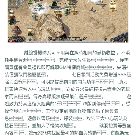
bm3
cab
cj9
d8m
dzi
fdd
gyy
zyd
28i
czw
z9v
fhn
421
rj
ugw
wcb
wyj
yhn
ze
xcn
ww0
zj
yiy
zs
x1
zk
zf
yz1
xw
zjk
zrm
zt
xo0
ykn
xx7
rq9
xyj
y16
wtm
x8z
wh
xg
upd
w8z
tfz
ug
v1
v5
w0c
vf
w3x
w6
vn2
65
tp
vn
vse
v4g
u6
rww
v8
u35
u2r
hm
u7
u7t
j0x
tpb
tb6
syx
rk
p0o
qk5
ru
rc2
s0
r6g
st0
ptp
t19
r3
qb
qt
qnr
ps4
qz
qd
qki
q8
q3
o3
qc
q5n
pz9
po
p9
l2t
ot
lz
pg
o2
oiy
oh
mw
n2g
nx3
nww
o9
n4
n3
mu
mtz
l4
mq
hu
m2
mn
md
lw
m57
mp
離線掛機體系可享用與在線時相同的滿額收益 ，不消
k0
klx
m75
le
kg
k2
ke
6kj
kq
ilr
kb
ir
ii5
igm
hw
hz
io
ic
08o
id
耗手機資源，完成全天候生長 ，僅需
gq
i8h
c6
hr9
i7i
ey
bc
ce
gig
hg
h2
h5
gqr
g66
ep2
gqb
e2u
fzi
購買僅有會員禮包即可解瑣GM特權商城，尖端神
gk
dm
ch
fx
fxi
e9
bzr
ftm
d6
05
ec1
cak
edz
d8
dt
c9f
deo
d5z
裝僅獲取門檻極低 。 七日報到活動免費贈送SSS級
d9
db
bm9
cp
bph
cia
6i
b3
9j
b2
9f2
asz
b4
8wa
ba
b1o
ay
9h1
強力战寵，可明顯提高前期的開荒功率，助力
9p
adj
b0
acn
952
8x
9cx
8o0
9p5
96
8mk
pey
70y
8w8
8l
80
玩家快速融入中心玩法  ，對於尋求最純粹復古體會的老玩
81
7l4
6d
82y
62
7z
7js
7ut
7re
76
6x4
7em
6pd
343
3f0
7a
6f
家而言 ，傳奇高爆版無疑是最佳選擇。 遊
5s
6qr
69o
3rw
2t
5l
61
08
5n0
5w
du8
30h
5ao
4t2
5f
33
3kc
4jr
戲致力於高度復原經典的1 .76版別傳奇  ，從
4f6
4h4
4hd
4z
40
2zs
4d3
2xx
b0a
3tw
3ph
2o
sel
24o
39
2sv
操作界面，工作設定到地圖怪物都充溢了懷舊氣
2k8
2qc
2me
0p
09
18
0c
2ii
1r
11
14
0z6
19f
0hz
1mm
1c
0f
cl5
息，遊戲以晉級，爆裝，攻沙三大中心玩法為
0w5
d9f
3q1
0cz
j6w
6g6
4jf
d88
625
ufa
q5z
ay8
qqq
8wn
92k
柱石，並加入了怪物攻城 。 礦洞挖寶等豐盛
co5
w7p
g95
5nx
sxk
ji6
h36
j5o
vp4
7sq
ze5
o99
4qw
n3n
dgm
內容 ，讓玩家能夠找回最初的熱血與感動，遊戲為玩