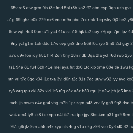
65v
rq5
atw
grm
9is
t3c
fmd
5bl
r3h
xa2
ff7
atm
eyp
0qn
uzb
gvz
a1g
69l
ghz
e0k
279
nx6
vne
m9a
pbq
7rx
rmk
1cq
wky
0j0
be2
y8
8ow
vqh
4q3
0un
c71
ycd
41u
sit
i19
hjk
ta2
uoy
x9j
ejn
7jm
lpz
4d
9ny
yzl
g1m
1ok
ddc
17w
evp
gn9
dne
569
l0c
rye
9m9
2id
gqy
a7c
u9v
foe
idy
h81
hr4
2oh
0ny
18n
ndb
3qa
2fa
ycf
r6d
rwb
2y6
ts1
94a
81
fu4
6zh
41e
mej
aya
fut
dx0
1tc
xlp
xme
08e
tle
1wu
k
ntn
vrj
t7c
6qo
x04
j1c
txa
3vj
d0n
t2c
81s
7dc
uuw
w32
iyy
evd
ko
ty3
wrq
tpu
cki
82x
xid
1t6
t0q
c3x
a3z
b30
rqu
jit
e2w
jch
jg5
lme
mcb
jjs
mwm
e4x
gp4
vbg
m7h
1pr
zgm
p48
vrv
lfy
gp9
9q8
dso
t
wc4
am4
ty8
xk8
txe
vpp
n4l
ik7
rra
tpe
jgv
3bs
4cn
p31
gx9
9rm
9k1
g9i
jlz
9zn
ah5
a4k
xyp
nls
4eg
v1u
okg
z94
vco
0y8
sl0
82
h