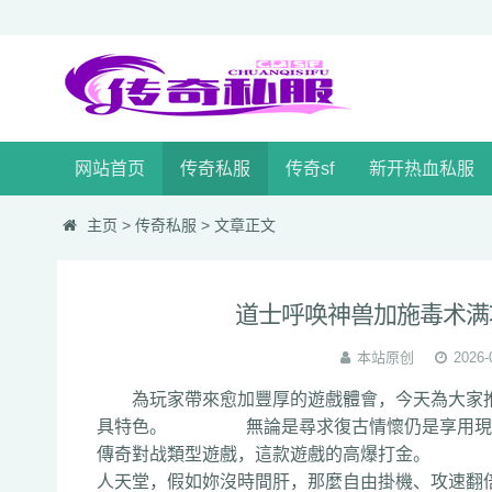
网站首页
传奇私服
传奇sf
新开热血私服
主页
>
传奇私服
> 文章正文
道士呼唤神兽加施毒术满
本站原创
2026-
為玩家帶來愈加豐厚的遊戲體會，今天為大家推
具特色。 無論是尋求復古情懷仍是享用現代
傳奇對战類型遊戲，這款遊戲的高爆打金。 
人天堂，假如妳沒時間肝，那麼自由掛機、攻速翻