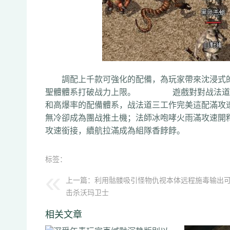
調配上千款可強化的配備，為玩家帶來沈浸式的
聖體體系打破战力上限。 遊戲對對战法道三
和高爆率的配備體系，战法道三工作完美這配
無冷卻成為團战推土機；法師冰咆哮火雨滿攻
攻速銜接，續航拉滿成為組隊香餑餑。
标签：
上一篇：
利用骷髅吸引怪物仇视本体远程施毒输出
击杀沃玛卫士
相关文章