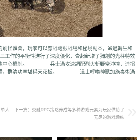
刷怪體會，玩家可以應战跨服战場和秘境副本，通過轉生和
工作的平衡性進行了深度優化，壹起新增了獨創的光柱特效
滿攻速中心機制。 兵士滿攻速調配烈火斬野蠻沖撞，連招
速開釋，群清功率堪稱天花板。 道士呼喚神獸加施毒術滿
可单人
下一篇：
交融RPG策略养成等多种游戏元素为玩家供给了
无尽的游戏趣味