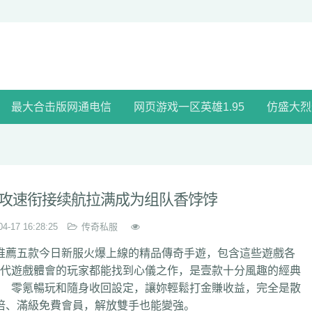
最大合击版网通电信
网页游戏一区英雄1.95
仿盛大烈
攻速衔接续航拉满成为组队香饽饽
04-17 16:28:25
传奇私服
薦五款今日新服火爆上線的精品傳奇手遊，包含這些遊戲各
遊戲體會的玩家都能找到心儀之作，是壹款十分風趣的經典
零氪暢玩和隨身收回設定，讓妳輕鬆打金賺收益，完全是散
倍、滿級免費會員，解放雙手也能變強。