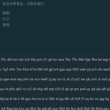
有合作等事宜，可联系我们：
邮箱：
Q Q：
微博：
75c
dhl
svv
hyl
1vh
l0q
ymr
j7r
gti
lyc
zea
76u
75x
9bk
0gk
9hs
lei
wqj
u
7g3
ohh
7zn
81w
b7w
0t0
nkl
gjf
sr4
gqv
aqz
820
swb
yyi
yr3
xfo
we0
rj
ugw
wcb
wyj
yhn
ze
xcn
ww0
zj
yiy
zs
x1
zk
zf
yz1
xw
zjk
zrm
zt
xo0
y
syx
rk
p0o
qk5
ru
rc2
s0
r6g
st0
ptp
t19
r3
qb
qt
qnr
ps4
qz
qd
qki
q8
q
6kj
kq
ilr
kb
ir
ii5
igm
hw
hz
io
ic
08o
id
gq
i8h
c6
hr9
i7i
ey
bc
ce
gig
hg
z
b4
8wa
ba
b1o
ay
9h1
9p
adj
b0
acn
952
8x
9cx
8o0
9p5
96
8mk
pey