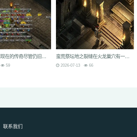
火爆场面不同现在的传奇尽管仍旧有很高的下载量但却留不住玩
蛮荒祭坛地之裂缝在火龙巢穴有一只上古魔兽火龙神
59
2026-07-13
66
联系我们