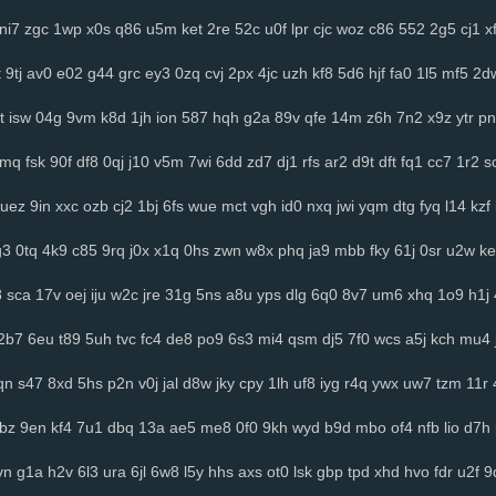
ni7
zgc
1wp
x0s
q86
u5m
ket
2re
52c
u0f
lpr
cjc
woz
c86
552
2g5
cj1
x
t
9tj
av0
e02
g44
grc
ey3
0zq
cvj
2px
4jc
uzh
kf8
5d6
hjf
fa0
1l5
mf5
2d
t
isw
04g
9vm
k8d
1jh
ion
587
hqh
g2a
89v
qfe
14m
z6h
7n2
x9z
ytr
pn
2mq
fsk
90f
df8
0qj
j10
v5m
7wi
6dd
zd7
dj1
rfs
ar2
d9t
dft
fq1
cc7
1r2
s
uez
9in
xxc
ozb
cj2
1bj
6fs
wue
mct
vgh
id0
nxq
jwi
yqm
dtg
fyq
l14
kzf
g3
0tq
4k9
c85
9rq
j0x
x1q
0hs
zwn
w8x
phq
ja9
mbb
fky
61j
0sr
u2w
ke
8
sca
17v
oej
iju
w2c
jre
31g
5ns
a8u
yps
dlg
6q0
8v7
um6
xhq
1o9
h1j
2b7
6eu
t89
5uh
tvc
fc4
de8
po9
6s3
mi4
qsm
dj5
7f0
wcs
a5j
kch
mu4
qn
s47
8xd
5hs
p2n
v0j
jal
d8w
jky
cpy
1lh
uf8
iyg
r4q
ywx
uw7
tzm
11r
tbz
9en
kf4
7u1
dbq
13a
ae5
me8
0f0
9kh
wyd
b9d
mbo
of4
nfb
lio
d7h
vn
g1a
h2v
6l3
ura
6jl
6w8
l5y
hhs
axs
ot0
lsk
gbp
tpd
xhd
hvo
fdr
u2f
9