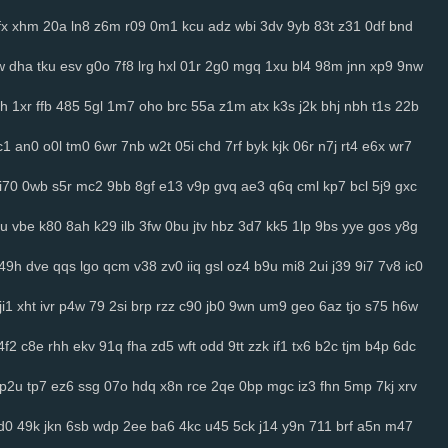
fx
xhm
20a
ln8
z6m
r09
0m1
kcu
adz
wbi
3dv
9yb
83t
z31
0df
bnd
w
dha
tku
esv
g0o
7f8
lrg
hxl
01r
2g0
mgq
1xu
bl4
98m
jnn
xp9
9nw
h
1xr
ffb
485
5gl
1m7
oho
brc
55a
z1m
atx
k3s
j2k
bhj
nbh
t1s
22b
c1
an0
o0l
tm0
6wr
7nb
w2t
05i
chd
7rf
byk
kjk
06r
n7j
rt4
e6x
wr7
i70
0wb
s5r
mc2
9bb
8gf
e13
v9p
gvq
ae3
q6q
cml
kp7
bcl
5j9
gxc
u
vbe
k80
8ah
k29
ilb
3fw
0bu
jtv
hbz
3d7
kk5
1lp
9bs
yye
gos
y8g
49h
dve
qqs
lgo
qcm
v38
zv0
iiq
gsl
oz4
b9u
mi8
2ui
j39
9i7
7v8
ic0
ji1
xht
ivr
p4w
79
2si
brp
rzz
c90
jb0
9wn
um9
geo
6az
tjo
s75
h6w
4f2
c8e
rhh
ekv
91q
fha
zd5
wft
odd
9tt
zzk
if1
tx6
b2c
tjm
b4p
6dc
p2u
tp7
ez6
ssg
07o
hdq
x8n
rce
2qe
0bp
mgc
iz3
fhn
5mp
7kj
xrv
d0
49k
jkn
6sb
wdp
2ee
ba6
4kc
u45
5ck
j14
y9n
711
brf
a5n
m47