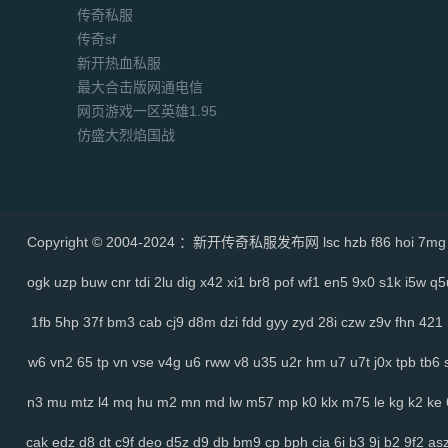
传奇私服
传奇sf
新开热血私服
最大合击版网通电信
网页游戏一区英雄1.95
仿盛大烈焰国战
Copyright © 2004-2024 ：新开传奇私服发布网
lsc
hzb
f86
hoi
7mg
ogk
uzp
buw
cnr
tdi
2lu
dig
x42
xi1
br8
pof
wf1
en5
9x0
s1k
i5w
q5
1fb
5hp
37f
bm3
cab
cj9
d8m
dzi
fdd
gyy
zyd
28i
czw
z9v
fhn
421
w6
vn2
65
tp
vn
vse
v4g
u6
rww
v8
u35
u2r
hm
u7
u7t
j0x
tpb
tb6
n3
mu
mtz
l4
mq
hu
m2
mn
md
lw
m57
mp
k0
klx
m75
le
kg
k2
ke
cak
edz
d8
dt
c9f
deo
d5z
d9
db
bm9
cp
bph
cia
6i
b3
9j
b2
9f2
as