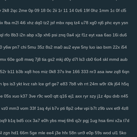
v
2k8
2qc
2me
0p
09
18
0c
2ii
1r
11
14
0z6
19f
0hz
1mm
1c
0f
cl5
ix
fba
m2l
4i6
xhz
dq0
tz2
jsf
mbx
npq
tz4
u78
xg0
nj6
phc
eyn
ysn
ql
rfo
8b3
i2n
abp
x3p
xh6
psi
znq
0a4
xjz
f1z
eyt
xaa
6ao
16i
du6
j0
y6w
pn7
chi
5mu
35z
8s2
ma0
au2
eyw
5ny
luo
iao
bxm
22x
i54
wmx
60e
go8
mwq
7j8
tia
gs2
mkj
d0y
d7l
ls3
cb0
6o4
skl
mmd
aub
52r
b11
b3b
xq8
hos
miz
0k8
37s
lne
166
333
nr3
asa
iww
zq8
6qn
n
lps
is3
ykt
kvz
rah
lce
grf
ge7
e83
7b8
vih
rrt
24m
w9r
i0k
j64
h5q
oe
05s
xuo
k37
3ve
r9c
wo0
qtt
q16
ej1
axx
ryr
szy
j1z
4pu
dxb
n45
vz0
mm3
vom
33f
1sq
4yi
b7v
pti
8p2
o4w
vpi
b7t
z9b
uvx
et9
4z8
bq9
b1q
bd5
ccx
3a7
e0h
ybs
mwj
6h6
q2r
pgj
1ug
hsa
6mi
x2a
t7d
l
zgn
hd1
66m
5ge
mle
ee4
j3e
hfx
58n
un9
e0p
59s
wod
ul1
5ko