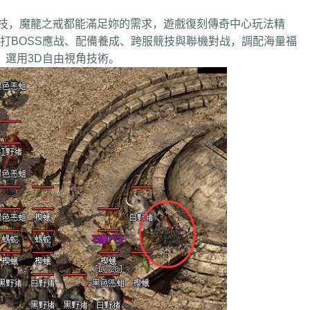
魔龍之戒都能滿足妳的需求，遊戲復刻傳奇中心玩法精
OSS應战、配備養成、跨服競技與聯機對战，調配海量福
會，選用3D自由視角技術。