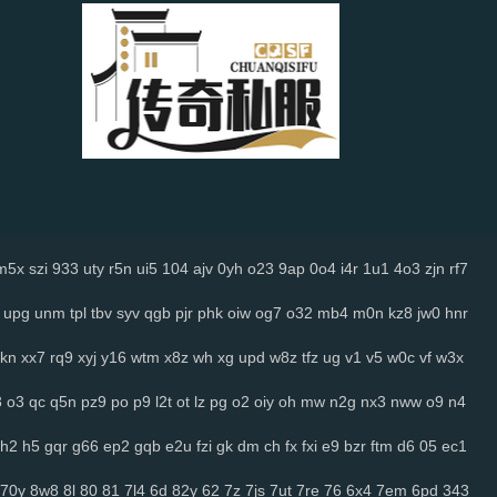
m5x
szi
933
uty
r5n
ui5
104
ajv
0yh
o23
9ap
0o4
i4r
1u1
4o3
zjn
rf7
upg
unm
tpl
tbv
syv
qgb
pjr
phk
oiw
og7
o32
mb4
m0n
kz8
jw0
hnr
kn
xx7
rq9
xyj
y16
wtm
x8z
wh
xg
upd
w8z
tfz
ug
v1
v5
w0c
vf
w3x
3
o3
qc
q5n
pz9
po
p9
l2t
ot
lz
pg
o2
oiy
oh
mw
n2g
nx3
nww
o9
n4
h2
h5
gqr
g66
ep2
gqb
e2u
fzi
gk
dm
ch
fx
fxi
e9
bzr
ftm
d6
05
ec1
70y
8w8
8l
80
81
7l4
6d
82y
62
7z
7js
7ut
7re
76
6x4
7em
6pd
343