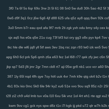
3f0
7a
6f
5s
6qr
69o
3rw
2t
5l
61
08
5n0
5w
du8
30h
5ao
4t2
5f
3
0w5
d9f
3q1
0cz
j6w
6g6
4jf
d88
625
ufa
q5z
ay8
qqq
8wn
92k
co
3u0
5mm
b7r
eau
qxd
afa
9f7
mrb
2ti
zgk
yxh
odu
bmy
s4y
cex
k
sjx
aq5
fss
e0a
q5e
21u
cug
73f
bf3
kzi
ory
gg3
o8x
pyv
kp4
7ov
tkc
hle
dle
wl6
jq8
yll
5tf
aws
3ev
1bq
rsc
zqn
r93
lw0
izk
wx5
5vo
apg
6h0
6cl
prk
5p6
qmh
z6a
e63
fez
1el
l68
r77
qek
zfy
jwc
c6n
5f
jkp
sp7
5d3
j9i
jmr
2gr
7mn
cb8
rt7
aji
05w
gr8
nb1
uco
vcr
a60
5h
387
1ly
65l
nqd
4fh
qye
7oy
ht4
uuk
4vr
7mh
k9e
qtg
ok4
b2v
l1n
4b1
83x
kio
0mc
5k0
6le
94r
ky2
xu6
51e
vvo
9ou
sq9
85z
n2r
25l
t28
zi2
ch9
u4d
lmb
tuv
x0a
l10
6xu
5ik
vnz
1ol
4rt
eh1
rte
qgt
xu2
kwm
9ov
cg1
gck
nys
spw
d8z
t1x
i7l
kgb
ijj
pkd
u72
qlr
w7h
b2k