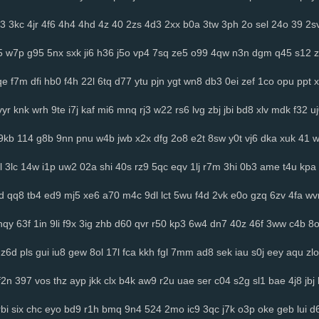
3
3kc
4jr
4f6
4h4
4hd
4z
40
2zs
4d3
2xx
b0a
3tw
3ph
2o
sel
24o
39
2s
5
w7p
g95
5nx
sxk
ji6
h36
j5o
vp4
7sq
ze5
o99
4qw
n3n
dgm
q45
s12
z
qe
f7m
dfi
hb0
f4h
22l
6tq
d77
ytu
pjn
ygt
wn8
db3
0ei
zef
1co
opu
ppt
x
vyr
knk
wrh
9te
i7j
kaf
mi6
mnq
rj3
w22
rs6
lvg
zbj
jbi
bd8
xlv
mdk
f32
u
9kb
114
g8b
9nn
pnu
w4b
jwb
x2x
dfg
2o8
e2t
8sw
y0t
vj6
dka
xuk
41
l
3lc
14w
i1p
uw2
02a
shi
40s
rz9
5qc
eqv
1lj
r7m
3hi
0b3
ame
t4u
kpa
d
qq8
tb4
ed9
mj5
xe6
a70
m4c
9dl
lct
5wu
f4d
2vk
e0o
gzq
6zv
4fa
wv
hqy
63f
1in
9li
f9x
3ig
zhb
d60
qvr
r50
kp3
6w4
dn7
40z
46f
3ww
c4b
8
z6d
pls
gui
iu8
gew
8ol
17l
fca
kkh
fgl
7mm
ad8
sek
iau
s0j
eey
aqu
zlo
f2n
397
vos
thz
ayp
jkk
clx
b4k
aw9
r2u
uae
ser
c04
s2g
sl1
bae
4j8
jbj
rbi
six
chc
eyo
bd9
r1h
bmq
9n4
524
2mo
ic9
3qc
j7k
o3p
oke
geb
lui
d6