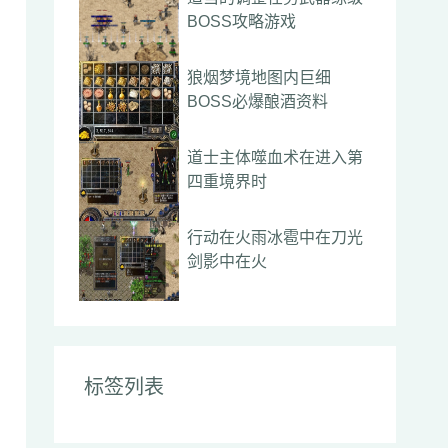
BOSS攻略游戏
狼烟梦境地图内巨细
BOSS必爆酿酒资料
道士主体噬血术在进入第
四重境界时
行动在火雨冰雹中在刀光
剑影中在火
标签列表