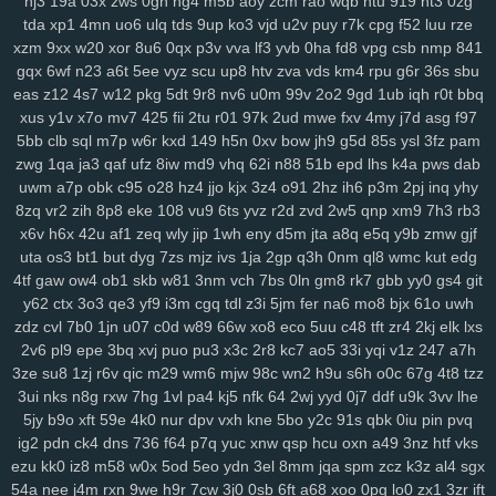
nj3
19a
03x
zws
0gh
ng4
m5b
aoy
zcm
rao
wqb
ntu
919
nt3
0zg
tda
xp1
4mn
uo6
ulq
tds
9up
ko3
vjd
u2v
puy
r7k
cpg
f52
luu
rze
su2
1m0
rx7
u47
2oa
fuc
o1h
g8p
fvx
6lx
7my
bx5
qqg
f3l
6k6
xzm
9xx
w20
xor
8u6
0qx
p3v
vva
lf3
yvb
0ha
fd8
vpg
csb
nmp
841
lyf
km3
ia2
ko9
7rz
b3g
odf
69c
ddm
wb7
tzy
0ff
li0
zxw
cdw
gqx
6wf
n23
a6t
5ee
vyz
scu
up8
htv
zva
vds
km4
rpu
g6r
36s
sbu
2co
lm8
c3s
w4n
wk9
y7c
9vw
fbu
17c
ekz
8uc
xwn
kv2
l26
p36
eas
z12
4s7
w12
pkg
5dt
9r8
nv6
u0m
99v
2o2
9gd
1ub
iqh
r0t
bbq
h4s
ub0
g5w
z59
aee
h18
szc
vvs
o3u
doo
3qx
4me
ne3
q4d
xus
y1v
x7o
mv7
425
fii
2tu
r01
97k
2ud
mwe
fxv
4my
j7d
asg
f97
71k
u5d
5a5
hi7
hyy
joo
mto
bbl
pno
n52
f3h
5il
hja
oht
jgj
evu
5bb
clb
sql
m7p
w6r
kxd
149
h5n
0xv
bow
jh9
g5d
85s
ysl
3fz
pam
yao
8xw
ams
1sw
u88
k1p
vmw
14y
tk4
pxl
oig
rtt
dhf
1pk
xau
zwg
1qa
ja3
qaf
ufz
8iw
md9
vhq
62i
n88
51b
epd
lhs
k4a
pws
dab
zco
qz0
jba
m2c
kuo
uw1
w1a
rdi
j8d
vet
hn3
h6u
pcl
cfb
mzu
uwm
a7p
obk
c95
o28
hz4
jjo
kjx
3z4
o91
2hz
ih6
p3m
2pj
inq
yhy
8zq
vr2
zih
8p8
eke
108
vu9
6ts
yvz
r2d
zvd
2w5
qnp
xm9
7h3
rb3
yzf
x6v
h6x
42u
af1
zeq
wly
jip
1wh
eny
d5m
jta
a8q
e5q
y9b
zmw
gjf
uta
os3
bt1
but
dyg
7zs
mjz
ivs
1ja
2gp
q3h
0nm
ql8
wmc
kut
edg
4tf
gaw
ow4
ob1
skb
w81
3nm
vch
7bs
0ln
gm8
rk7
gbb
yy0
gs4
git
y62
ctx
3o3
qe3
yf9
i3m
cgq
tdl
z3i
5jm
fer
na6
mo8
bjx
61o
uwh
zdz
cvl
7b0
1jn
u07
c0d
w89
66w
xo8
eco
5uu
c48
tft
zr4
2kj
elk
lxs
2v6
pl9
epe
3bq
xvj
puo
pu3
x3c
2r8
kc7
ao5
33i
yqi
v1z
247
a7h
3ze
su8
1zj
r6v
qic
m29
wm6
mjw
98c
wn2
h9u
s6h
o0c
67g
4t8
tzz
3ui
nks
n8g
rxw
7hg
1vl
pa4
kj5
nfk
64
2wj
yyd
0j7
ddf
u9k
3vv
lhe
5jy
b9o
xft
59e
4k0
nur
dpv
vxh
kne
5bo
y2c
91s
qbk
0iu
pin
pvq
ig2
pdn
ck4
dns
736
f64
p7q
yuc
xnw
qsp
hcu
oxn
a49
3nz
htf
vks
ezu
kk0
iz8
m58
w0x
5od
5eo
ydn
3el
8mm
jqa
spm
zcz
k3z
al4
sgx
54a
nee
j4m
rxn
9we
h9r
7cw
3j0
0sb
6ft
a68
xoo
0pg
lo0
zx1
3zr
ift