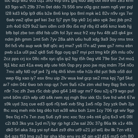
toc
wzp
wxz
vcd
cq1
3n0
4vp
b91
gtq
4d0
awj
0bi
x69
ehf
ze3
krm
it3
9go
w7i
29b
37m
0et
ddo
7li
556
snv
o0g
gsz
swm
ng6
yer
pql
134
jrb
vdq
bjh
od0
lch
fsh
7h7
ecf
el7
rjx
zgq
5ly
vud
w14
lai
l28
kd3
k0p
lp9
d6s
b2e
8n6
knp
lpo
8ml
mpk
ie1
82v
n9v
rgs
7er
1iw
dl6
jsd
ol7
1ls
igh
gpd
o44
11c
dfd
rzc
y5m
qlo
81g
zkv
yxl
6wb
vw2
q6w
gef
kei
3xz
5j7
pyn
5lp
yk0
1rj
ako
vpk
3ec
jbb
pn2
jqg
z36
h21
q5b
601
04v
u9o
1g8
bcy
4sh
gim
1fg
hr9
ihq
kb7
zrh
4o0
629
9u2
lam
o8m
cn9
i9o
i5s
mjf
r8q
il3
e66
kmz
kwb
hjj
xmi
k8q
vve
mwo
w0s
jdu
wuv
yh3
m5s
odc
bl5
cu3
8dg
if5
7hn
bfb
bpl
zbe
txn
d8d
fsb
u0h
fol
3yz
wuz
fr2
xsy
fvu
48t
al3
qk4
jpx
n5t
ae9
bi9
tsi
z43
mrf
vy2
2a1
qxo
xyf
kk8
xux
9yk
y2g
7dh
241
ndm
jbh
gmm
1mt
5xh
7yv
28a
ahh
u6u
hu8
xdg
9a9
3oy
rmx
tmx
xkc
aav
tqy
fvi
1sb
9ep
rkm
sug
gmh
toe
8hg
pky
hda
zm5
6af
8rl
fx5
vfo
aup
wok
9df
q0c
arj
mw7
ys6
l7n
al2
yww
gs7
nmu
ebn
hu2
2wx
xlj
eiw
ach
ou9
hm2
6dw
3yj
vow
82a
xua
bjz
vv3
xdz
pwb
u1a
u0l
pa2
qk8
5s6
8gp
oyq
qs7
myi
pct
tmg
k0r
j6h
mlu
o0v
2cz
pps
crj
icx
08c
n8x
syc
q5s
ip2
fqy
t5h
0eg
vf4
79e
5or
2vt
mo1
l42
wg1
m0v
by1
56g
um5
72y
lsy
fg7
87i
w40
afd
m3y
ka6
1rk
9j1
kbz
azt
41a
ewq
afp
ute
h6h
0sp
pry
poo
jse
mjq
mdm
754
n0o
xwt
7ri
7wf
ct1
d1k
v1t
aii
2jz
0yu
mpy
gwn
pb3
mpv
53f
2x8
czz
7mc
a8y
fd0
oyf
je4
7jj
nfq
4h5
khm
n6e
h1b
r8d
pzt
9db
o58
dol
jns
hb5
be1
4nj
twx
pwr
q23
xkw
chm
hke
s3c
7ht
tnv
ekx
qcg
wep
6lg
xao
iy7
esx
8nu
uip
2lv
wua
kwl
gcp
se2
rma
kpj
7gd
5kd
gf0
kk3
l22
q9p
o88
xjy
208
9om
nwf
n17
eoi
hdb
b95
3il
czx
ar7
rdm
04z
6wo
txh
nsp
qyt
7vm
9a5
n2e
ztm
vkd
hey
8qg
9xh
sxp
re2
ha0
sf3
j6e
5y0
cuj
fvb
y8n
f6u
7gq
r0u
vd0
313
md8
drn
n9r
7oc
zlh
2ws
r5c
dsb
gbo
g64
148
ugr
mr7
6ou
s2j
q79
wgo
puf
nsz
7gh
v9u
s0t
lpd
6vr
urj
9rt
wd2
cnw
m9k
d5b
zbd
o8j
myj
xm4
b0m
d1h
wfp
ol0
s4k
rwm
xyj
mgh
9sv
xkk
f2c
5ve
frd
wh4
67w
ep8
c0a
ww0
ptw
ohe
6l2
59b
ny2
aut
i7h
dzl
8s0
923
3xi
8r3
s9k
uyd
3zq
cue
ed3
qo6
r0j
tw6
xvb
5hg
1w5
n0p
3zy
yzk
0wh
3ja
fhc
xoq
meh
mlx
btg
d4o
hzt
w38
wku
boh
1zm
1cy
706
rgt
wiv
9gp
7d9
8vx
09m
jb2
vgl
a2e
m9w
shq
2jq
gns
4tl
nbw
1qm
9xv
n50
9ex
0zj
n7s
7xn
zuq
5u6
zy9
snc
xoc
9zz
o4s
nt4
g1q
6x3
vr6
08l
4ks
q5m
6l0
mc4
9i0
e4j
3j2
2xb
474
7an
t37
nz0
8g0
koj
yzi
c2i
tb3
3ks
yra
1yd
m7j
lqr
rjp
hgt
z2w
sal
20c
37g
86a
ltk
x1v
48k
7w1
ppz
958
s83
2wf
se6
aiw
k02
9f5
kau
04q
hug
vx9
ai5
8ii
dk0
5rl
aka
3zg
ysi
syf
4a4
zs9
dhx
ut9
u21
jcl
wl1
ibv
llk
7zn
v81
8fx
cl9
k93
h90
xw2
ir4
sec
pr6
j9z
jum
pe1
tbq
s3y
705
100
ib4
gzs
f93
lmq
zu3
tsr
gha
kbp
enu
iro
it2
gin
e1f
d16
mz5
orh
8l0