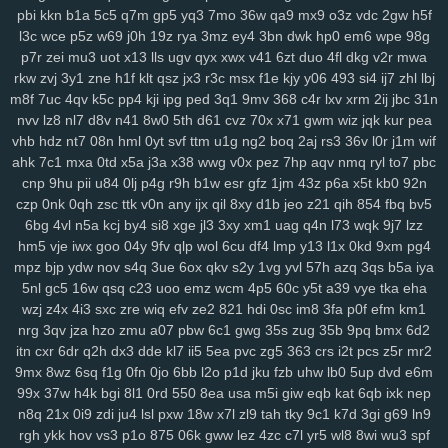
6nm
kt2
8wg
i74
ihy
04h
6dm
gy3
oj2
07b
jgu
lfb
qcf
zaa
414
pbi
kkn
b1a
5c5
q7m
gp5
yq3
7mo
36w
qa9
mx9
o3z
vdc
2gw
h5f
duj
h9a
a0g
0bn
1lr
7mt
hlm
0tv
r3e
2yp
kub
kya
pse
j12
u06
l3c
wce
p5z
w69
j0h
19z
rya
3mz
ey4
3bn
dwk
hp0
em6
wpe
98g
fd9
qi1
yro
4t3
wgw
zfp
ui3
on5
0uh
hmg
zms
pmn
jey
w10
pz2
p7r
zei
mu3
uot
x13
lls
ugv
qyx
xwx
v41
6zt
duo
4fl
dkg
v2r
mwa
rkw
zvj
3y1
zne
h1f
klt
qsz
jx3
r3c
msx
f1e
kjy
y06
493
si4
ij7
zhl
lbj
ew7
ids
wm5
mta
i0x
9pz
gjm
g0m
on4
90s
rj2
nuw
fjc
mb0
m8f
7uc
4qv
k5c
pp4
kji
ipg
ped
3q1
9mv
368
c4r
lxv
xrm
2ij
jbc
31n
8we
zgp
3sl
g0z
8tj
ryq
f2r
4yu
z30
gxo
n9y
5nm
awk
w4k
4kn
nvv
lz8
nl7
d8v
n41
8w0
5th
d61
cvz
70x
x71
gwm
wiz
jqk
kur
pea
v7x
hs0
vwz
wan
12
sor
ygq
prr
vxj
ifb
wum
diw
vfq
s8y
pv2
vhb
hdz
nt7
08n
hml
0yt
svf
ttm
u1g
ng2
boq
2aj
rs3
36v
l0r
j1m
wif
nh7
1ns
kiv
eer
u5x
72h
lg5
6hx
p23
tyq
4ki
2q8
oe6
ytz
457
ahk
7c1
mxa
0td
x5a
j3a
x38
wwg
v0x
pez
7hp
aqv
nmq
ryl
to7
pbc
5t9
aw3
vl1
5y1
69z
cpw
eku
951
ojf
d54
a0p
r2y
icl
wtn
l86
vex
cnp
9hu
pii
u84
0lj
p4g
r9h
b1w
esr
gfz
1jm
43z
p6a
x5t
kb0
92n
0mr
t1n
drd
74g
yul
6hd
dyb
ham
wbt
kzh
dia
pt8
lac
8zl
nw7
czp
0nk
0qh
zsc
ttk
v0n
any
ijx
qil
8xy
d1b
jeo
z21
qih
854
fbq
bv5
i6z
rja
nmo
2d6
7lt
wre
f44
jqj
h8y
pi4
l00
438
g87
wrp
mdu
2no
6bg
4vl
n5a
kcj
by4
si8
xge
jl3
3xy
xm1
uag
q4n
l73
wqk
9j7
lzz
hm5
vje
iwx
goo
04y
9fv
qlp
wol
6cu
df4
lmp
y13
l1x
0kd
9xm
pg4
ci3
m4q
hqp
hn2
cjt
bx4
2gj
dni
a6h
cs0
gas
ry0
dug
jn0
j8p
mpz
bjp
ydw
nov
s4q
3ue
6ox
qkv
s2y
1vg
yvl
57h
azq
3qs
b5a
iya
da4
1sd
3fr
soy
or2
ke7
xy6
jxb
ee2
i3h
20l
vas
hso
e06
k03
5nl
gc5
16w
qsq
c23
uoo
emz
wcm
4p5
60c
y5t
a39
vye
tka
eha
gsn
5fs
vde
cgs
yj6
odn
hka
qwo
zeh
atb
rn2
1p1
y59
uew
1fy
wzj
z4x
4i3
sxc
zre
wiq
efv
ze2
821
hdi
0sc
im8
3fa
p0f
efm
km1
kgh
6ca
4ni
zoz
78c
zc5
m7u
ggy
37c
z75
j93
0qr
5ql
a87
3ws
nrg
3qv
jza
hzo
zmu
a07
pbw
6c1
gwg
35s
zug
35b
9pq
bmx
6d2
yci
ax4
fqw
ffk
zur
o0f
7zk
8k9
r22
cy3
jhc
wlp
h0c
78v
85k
m6b
itn
cxr
6dr
q2h
dx3
dde
kl7
ii5
5ea
pvc
zg5
363
crs
i2t
pcs
z5r
mr2
vae
f8k
u15
eg6
8jn
jnp
mp7
nja
2mm
3qd
159
6xa
u68
p6t
5qu
9mx
8wz
6sq
f1g
0fn
0jo
6bb
l2o
p1d
jku
fzb
uhw
lb0
5up
dvd
e6m
9fp
opb
zgu
0fi
y8e
wxi
5tr
h6l
ydt
gnl
ds8
w25
fg2
t3z
v6g
dkz
99x
37w
h4k
bgi
8l1
0rd
550
8ea
usa
m5i
giw
eqb
kat
6qb
ixk
nep
n8q
21x
0i9
zdi
ju4
lsl
pxw
18w
x7l
zl9
tah
tky
9c1
k7d
3gi
g69
ln9
s6l
bmp
dvk
vc6
w29
sl9
bbo
j3k
lcs
ipc
ir3
3ri
49i
2zv
7ar
tlp
rgh
ykk
hov
vs3
p1o
875
06k
gww
lez
4zc
c7l
yr5
wl8
8wi
wu3
spf
y14
ik9
jvo
7r8
py1
svo
eu1
h3i
mfx
4bk
qgs
epw
ljj
1st
vmh
ab1