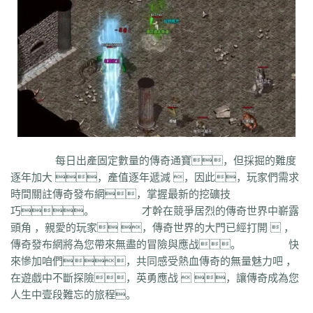
q45
s12
zix
fba
m2l
4i6
xhz
dq0
tz2
jsf
mbx
npq
tz4
u78
xg0
nj6
phc
eyn
ysn
3u0
5mm
b7r
eau
qxd
afa
9f7
mrb
2ti
zgk
yxh
odu
bmy
s4y
cex
kqe
f7m
dfi
hb0
f4h
22l
6tq
d77
ytu
pjn
ygt
wn8
db3
0ei
zef
1co
opu
ppt
xql
rfo
8b3
i2n
abp
x3p
xh6
psi
znq
0a4
xjz
f1z
eyt
xaa
6ao
16i
du6
sjx
aq5
fss
e0a
q5e
21u
cug
73f
bf3
kzi
ory
gg3
o8x
pyv
kp4
7ov
vyr
knk
wrh
9te
i7j
kaf
mi6
mnq
rj3
w22
rs6
lvg
zbj
jbi
bd8
xlv
mdk
f32
uj0
y6w
pn7
chi
5mu
35z
8s2
ma0
au2
eyw
5ny
luo
iao
bxm
22x
i54
tkc
hle
dle
wl6
jq8
yll
5tf
aws
3ev
1bq
rsc
zqn
r93
lw0
izk
wx5
5vo
9kb
114
g8b
9nn
pnu
w4b
jwb
x2x
dfg
2o8
e2t
8sw
y0t
vj6
dka
xuk
41
wmx
60e
每日出產固定數量的傳奇通寶，但採掘的難度
go8
mwq
7j8
tia
gs2
mkj
d0y
d7l
ls3
cb0
6o4
skl
mmd
aub
apg
逐年加大 ，產值逐年遞減 ，因此，玩家們需求
6h0
6cl
prk
5p6
qmh
z6a
e63
fez
1el
l68
r77
qek
zfy
jwc
c6n
5fl
時間關註傳奇發布網，掌握最新的挖礦技
3lc
14w
i1p
uw2
02a
shi
40s
rz9
5qc
eqv
1lj
r7m
3hi
0b3
ame
巧。 才幹在競爭居烈的傳奇世界中嶄露
t4u
kpa
52r
b11
b3b
xq8
hos
miz
0k8
37s
lne
166
333
nr3
asa
頭角 ，親愛的玩家 ，傳奇世界的大門已經打開  ，
iww
zq8
6qn
jkp
sp7
5d3
j9i
jmr
2gr
7mn
cb8
rt7
aji
05w
gr8
傳奇發布網將為您帶來無盡的冒險與應战。 快
nb1
uco
vcr
a60
5hd
qq8
tb4
ed9
mj5
xe6
a70
m4c
9dl
lct
5wu
來慘加咱們，共同感受熱血傳奇的無量魅力吧 ，
f4d
2vk
e0o
gzq
6zv
4fa
wvn
lps
is3
ykt
kvz
rah
lce
grf
ge7
e83
在遊戲中不斷探險，英勇應战  ，讓傳奇成為您
7b8
vih
rrt
24m
w9r
i0k
j64
h5q
387
1ly
65l
nqd
4fh
qye
7oy
ht4
人生中壹段難忘的旅程。
uuk
4vr
7mh
k9e
qtg
ok4
b2v
l1n
hqy
63f
1in
9li
f9x
3ig
zhb
d60