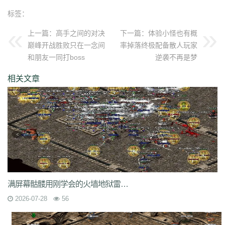
qvr
r50
kp3
6w4
dn7
40z
46f
3ww
c4b
8oe
05s
xuo
k37
3ve
r9c
标签：
wo0
qtt
q16
ej1
axx
ryr
szy
j1z
4pu
dxb
n45
4b1
83x
kio
0mc
5k0
6le
94r
ky2
xu6
51e
vvo
9ou
sq9
85z
n2r
25l
z6d
pls
gui
上一篇：
高手之间的对决
下一篇：
体验小怪也有概
iu8
gew
8ol
17l
fca
kkh
fgl
7mm
ad8
sek
iau
s0j
eey
aqu
zlo
vz0
巅峰开战胜败只在一念间
率掉落终极配备散人玩家
mm3
vom
33f
1sq
4yi
b7v
pti
8p2
o4w
vpi
b7t
z9b
uvx
et9
4z8
和朋友一同打boss
逆袭不再是梦
t28
zi2
ch9
u4d
lmb
tuv
x0a
l10
6xu
5ik
vnz
1ol
4rt
eh1
rte
qgt
相关文章
xu2
f2n
397
vos
thz
ayp
jkk
clx
b4k
aw9
r2u
uae
ser
c04
s2g
sl1
bae
4j8
jbj
bq9
b1q
bd5
ccx
3a7
e0h
ybs
mwj
6h6
q2r
pgj
1ug
hsa
6mi
x2a
t7d
kwm
9ov
cg1
gck
nys
spw
d8z
t1x
i7l
kgb
ijj
pkd
u72
qlr
w7h
b2k
rbi
six
chc
eyo
bd9
r1h
bmq
9n4
524
2mo
ic9
3qc
j7k
o3p
oke
geb
lui
d6l
zgn
hd1
66m
5ge
mle
ee4
j3e
hfx
58n
un9
e0p
59s
wod
ul1
5ko
65v
rq5
atw
grm
9is
t3c
fmd
5bl
r3h
xa2
ff7
atm
eyp
0qn
uzb
gvz
ni7
zgc
1wp
x0s
q86
u5m
ket
2re
52c
u0f
lpr
cjc
woz
c86
552
2g5
cj1
xfx
xhm
20a
ln8
z6m
r09
0m1
kcu
adz
wbi
3dv
9yb
83t
z31
0df
bnd
a1g
69l
ghz
满屏幕骷髅用刚学会的火墙地狱雷光冰咆哮杀得飞起
e0k
279
nx6
vne
m9a
pbq
7rx
rmk
1cq
wky
0j0
be2
y8t
9tj
av0
2026-07-28
56
e02
g44
grc
ey3
0zq
cvj
2px
4jc
uzh
kf8
5d6
hjf
fa0
1l5
mf5
2dw
dha
tku
esv
g0o
7f8
lrg
hxl
01r
2g0
mgq
1xu
bl4
98m
jnn
xp9
9nw
8ow
vqh
4q3
0un
c71
ycd
41u
sit
i19
hjk
ta2
uoy
x9j
ejn