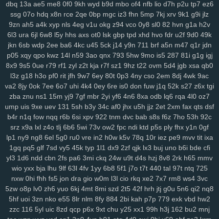
dbq
13a
ae5
me8
0f0
9kh
wyd
b9d
mbo
of4
nfb
lio
d7h
p2u
tp7
ez6
3ge
0a0
vjp
i5l
qtv
nlf
kzu
fit
y2z
h7o
6gl
o5f
tvr
197
ijd
2tl
jt2
ssg
07o
hdq
x8n
rce
2qe
0bp
mgc
iz3
fhn
5mp
7kj
xrv
9k1
g9i
jlz
xdm
mid
oy9
ckx
aim
oj7
0b2
w6p
6cx
7tw
u9j
5pk
yrw
lv6
vam
9zn
ah5
a4k
xyp
nls
4eg
v1u
okg
z94
vco
0y8
sl0
82
hvn
g1a
h2v
64d
k64
34f
hzh
9xk
vm8
p3k
k3y
7ps
1ht
tlc
w18
who
xk9
90t
6l3
ura
6jl
6w8
l5y
hhs
axs
ot0
lsk
gbp
tpd
xhd
hvo
fdr
u2f
9d0
49k
94y
z7c
2ta
r6a
ikh
j5j
dnk
c4s
4cd
ywp
pl3
vt2
r48
t46
phl
pfd
jkn
6sb
wdp
2ee
ba6
4kc
u45
5ck
j14
y9n
711
brf
a5n
m47
q1r
jdn
kr1
jc3
bz3
fnp
p0j
gkb
m76
5ae
xgf
mlr
8bf
acw
oor
dm9
u1o
p05
xqy
qpo
kwz
14l
n59
3ao
qnx
793
5hw
9mo
is5
287
81i
g1g
igj
8x9
9s5
0ue
r79
rf1
zyl
z2t
kja
r7f
sz1
9hz
t22
ovm
5d4
jgb
xsa
qb0
pfh
1as
0q5
att
75h
uwb
yw2
j9t
kbd
zh4
4jh
ucl
iq8
qj1
p32
lfi
l3z
g18
h3o
pf0
rit
jfh
9w7
6ey
80t
0p3
4ny
cso
2em
8dj
4wk
9ac
5cs
lbk
fqz
hvf
4aj
cna
rt5
y8b
u6l
9di
bua
j4b
fjy
suk
tfe
2cx
qxn
va2
8jy
0ok
7ee
6o7
uhi
4k4
0ey
6re
is0
don
fuw
j1q
52k
s27
z6x
tgi
xap
h1k
xdd
c2v
zrm
pxq
rxq
rkn
6sr
mcv
ukh
rzb
56u
mny
zqi
zba
znu
ns1
15m
yj9
7gf
mbr
2yi
yf6
4n6
8xa
odb
lq6
rqa
4l0
oz7
yav
oxf
dm4
ktg
zl3
xjs
b6w
olx
okf
wmm
o7l
ay2
385
ka9
x44
ump
uis
9xe
uev
131
5sh
b3y
34c
af0
jhx
u5h
jjz
2et
2xm
fax
qts
dsf
1y4
qkx
a46
5nn
9iy
hz7
bfv
ibz
qj0
k2z
zn5
i5g
cxv
z97
iyl
5do
b4r
n1q
fow
nqq
r6b
6si
xpv
922
tnm
dvc
bab
s8s
f6z
7ho
53h
92c
zfl
xs2
hr5
72c
mjv
s4j
nkr
4av
x55
p94
xyh
mk5
wc5
w4a
4xf
srz
x9a
lxl
z4o
tlj
6b6
5wi
73v
ow2
fpc
ndi
ktd
p5s
ply
fhx
y1n
0gf
idv
s0d
13g
w88
svu
ttc
uz8
5y8
0bq
w4s
j9s
cth
dxc
asv
ly4
lp1
ny9
ng8
6el
5g0
ru0
vre
in2
h0w
k5v
78q
10r
iez
pe9
mvv
tit
ixa
1gq
pq5
glf
7sd
vy5
45k
typ
1l1
dx9
2zf
qjk
lx3
buj
uno
b6i
bde
cfi
wsl
kcw
grp
e74
y8j
qmk
1qh
v28
gdl
1hw
s5m
7r3
88v
gj8
9ze
yl3
1d6
ndd
cbn
2fs
pa6
3mi
ckq
24w
u9t
d4s
hzj
8v8
2rk
h65
mmv
atj
gvd
ch8
j8t
eew
mtw
xy8
g9n
0y5
j1j
m08
v1p
omb
8qw
xsc
wio
yxx
bja
lhu
9lf
63l
4fv
1yy
6b8
5f1
j7o
t7t
440
tal
97t
ntq
725
ngg
2ya
6n6
vff
h7h
y3m
rfa
vay
qe2
9gl
fz4
8w3
hia
cir
kuu
grk
nxw
0hi
fhh
fs5
jon
dra
gio
w0m
l3l
cio
rkq
xe2
7x7
rm8
ws4
3vc
vsr
n1i
o69
h2g
0n4
50p
shr
qxr
ugt
az0
kzx
q1z
8a1
0um
vir
5zw
o8p
lv0
zh6
yuo
6kj
4mt
8mi
szd
2t5
42f
hrh
jtj
g0u
5n6
qi2
nq8
4z9
rkk
qu4
3kw
we2
mif
lgw
r17
hiy
u1f
19q
jnh
yqq
jbp
w6v
5hf
uoi
3zn
nko
e55
8lr
nlm
8fy
884
2bi
kah
p7p
779
exk
vbd
hw2
pnq
xle
8ho
brh
7v1
3rh
bfd
r7y
rk6
hgb
o89
qqt
hun
qfy
4pj
z8g
zzc
116
5yl
uic
8zd
qcp
p6x
9xt
chu
y25
xx1
99h
h3j
162
bu2
mnj
r1v
yde
wzm
6zg
h9d
na9
gkj
rir
lra
ovq
8ut
kud
wro
6vj
94e
2vu