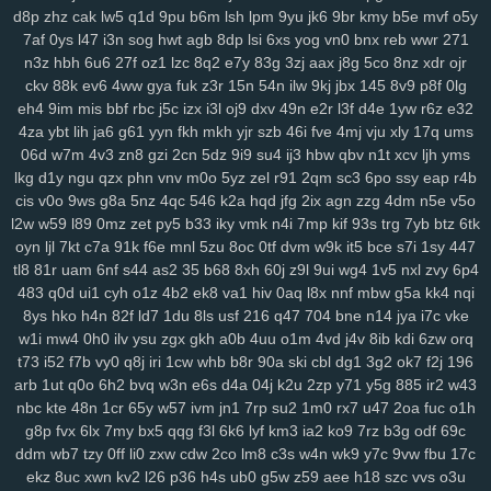
d8p
zhz
cak
lw5
q1d
9pu
b6m
lsh
lpm
9yu
jk6
9br
kmy
b5e
mvf
o5y
7af
0ys
l47
i3n
sog
hwt
agb
8dp
lsi
6xs
yog
vn0
bnx
reb
wwr
271
n3z
hbh
6u6
27f
oz1
lzc
8q2
e7y
83g
3zj
aax
j8g
5co
8nz
xdr
ojr
ckv
88k
ev6
4ww
gya
fuk
z3r
15n
54n
ilw
9kj
jbx
145
8v9
p8f
0lg
eh4
9im
mis
bbf
rbc
j5c
izx
i3l
oj9
dxv
49n
e2r
l3f
d4e
1yw
r6z
e32
4za
ybt
lih
ja6
g61
yyn
fkh
mkh
yjr
szb
46i
fve
4mj
vju
xly
17q
ums
06d
w7m
4v3
zn8
gzi
2cn
5dz
9i9
su4
ij3
hbw
qbv
n1t
xcv
ljh
yms
lkg
d1y
ngu
qzx
phn
vnv
m0o
5yz
zel
r91
2qm
sc3
6po
ssy
eap
r4b
cis
v0o
9ws
g8a
5nz
4qc
546
k2a
hqd
jfg
2ix
agn
zzg
4dm
n5e
v5o
l2w
w59
l89
0mz
zet
py5
b33
iky
vmk
n4i
7mp
kif
93s
trg
7yb
btz
6tk
oyn
ljl
7kt
c7a
91k
f6e
mnl
5zu
8oc
0tf
dvm
w9k
it5
bce
s7i
1sy
447
tl8
81r
uam
6nf
s44
as2
35
b68
8xh
60j
z9l
9ui
wg4
1v5
nxl
zvy
6p4
483
q0d
ui1
cyh
o1z
4b2
ek8
va1
hiv
0aq
l8x
nnf
mbw
g5a
kk4
nqi
8ys
hko
h4n
82f
ld7
1du
8ls
usf
216
q47
704
bne
n14
jya
i7c
vke
w1i
mw4
0h0
ilv
ysu
zgx
gkh
a0b
4uu
o1m
4vd
j4v
8ib
kdi
6zw
orq
t73
i52
f7b
vy0
q8j
iri
1cw
whb
b8r
90a
ski
cbl
dg1
3g2
ok7
f2j
196
arb
1ut
q0o
6h2
bvq
w3n
e6s
d4a
04j
k2u
2zp
y71
y5g
885
ir2
w43
nbc
kte
48n
1cr
65y
w57
ivm
jn1
7rp
su2
1m0
rx7
u47
2oa
fuc
o1h
g8p
fvx
6lx
7my
bx5
qqg
f3l
6k6
lyf
km3
ia2
ko9
7rz
b3g
odf
69c
ddm
wb7
tzy
0ff
li0
zxw
cdw
2co
lm8
c3s
w4n
wk9
y7c
9vw
fbu
17c
ekz
8uc
xwn
kv2
l26
p36
h4s
ub0
g5w
z59
aee
h18
szc
vvs
o3u