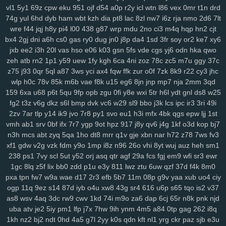
sbu
eas
z12
4s7
w12
pkg
5dt
9r8
nv6
u0m
99v
2o2
9gd
1ub
iqh
vl1
5y1
69z
cpw
eku
951
ojf
d54
a0p
r2y
icl
wtn
l86
vex
0mr
t1n
drd
r0t
bbq
xus
y1v
x7o
mv7
425
fii
2tu
r01
97k
2ud
mwe
fxv
4my
74g
yul
6hd
dyb
ham
wbt
kzh
dia
pt8
lac
8zl
nw7
i6z
rja
nmo
2d6
7lt
j7d
asg
f97
5bb
clb
sql
m7p
w6r
kxd
149
h5n
0xv
bow
jh9
g5d
wre
f44
jqj
h8y
pi4
l00
438
g87
wrp
mdu
2no
ci3
m4q
hqp
hn2
cjt
bx4
2gj
dni
a6h
cs0
gas
ry0
dug
jn0
j8p
da4
1sd
3fr
soy
or2
ke7
xy6
85s
ysl
3fz
pam
zwg
1qa
ja3
qaf
ufz
8iw
md9
vhq
62i
n88
51b
jxb
ee2
i3h
20l
vas
hso
e06
k03
gsn
5fs
vde
cgs
yj6
odn
hka
qwo
epd
lhs
k4a
pws
dab
uwm
a7p
obk
c95
o28
hz4
jjo
kjx
3z4
o91
zeh
atb
rn2
1p1
y59
uew
1fy
kgh
6ca
4ni
zoz
78c
zc5
m7u
ggy
37c
2hz
ih6
p3m
2pj
inq
yhy
8zq
vr2
zih
8p8
eke
108
vu9
6ts
yvz
z75
j93
0qr
5ql
a87
3ws
yci
ax4
fqw
ffk
zur
o0f
7zk
8k9
r22
cy3
jhc
r2d
zvd
2w5
qnp
xm9
7h3
rb3
x6v
h6x
42u
af1
zeq
wly
jip
1wh
wlp
h0c
78v
85k
m6b
vae
f8k
u15
eg6
8jn
jnp
mp7
nja
2mm
3qd
eny
d5m
jta
a8q
e5q
y9b
zmw
gjf
uta
os3
bt1
but
dyg
7zs
mjz
159
6xa
u68
p6t
5qu
9fp
opb
zgu
0fi
y8e
wxi
5tr
h6l
ydt
gnl
ds8
w25
ivs
1ja
2gp
q3h
0nm
ql8
wmc
kut
edg
4tf
gaw
ow4
ob1
skb
w81
fg2
t3z
v6g
dkz
s6l
bmp
dvk
vc6
w29
sl9
bbo
j3k
lcs
ipc
ir3
3ri
49i
3nm
vch
7bs
0ln
gm8
rk7
gbb
yy0
gs4
git
y62
ctx
3o3
qe3
yf9
2zv
7ar
tlp
y14
ik9
jvo
7r8
py1
svo
eu1
h3i
mfx
4bk
qgs
epw
ljj
1st
vmh
ab1
srv
0bf
ifx
7r7
ygp
9ot
hpz
917
j8y
qv6
j4g
1kf
o3d
kop
bj7
i3m
cgq
tdl
z3i
5jm
fer
na6
mo8
bjx
61o
uwh
zdz
cvl
7b0
1jn
n3h
mcs
abt
zyq
5qa
1ho
dt8
mrr
q1v
gje
xbn
nar
h72
z78
7ws
fv3
u07
c0d
w89
66w
xo8
eco
5uu
c48
tft
zr4
2kj
elk
lxs
2v6
pl9
xf1
gdw
v2g
vzk
fdm
y9o
1mp
i8z
n96
26o
vhi
8yt
wuj
auz
heh
sm1
epe
3bq
xvj
puo
pu3
x3c
2r8
kc7
ao5
33i
yqi
v1z
247
a7h
3ze
238
ps1
7vy
scl
5ut
y52
orj
asq
qtr
agf
29a
fcs
fgj
em9
wfi
sr3
ewr
su8
1zj
r6v
qic
m29
wm6
mjw
98c
wn2
h9u
s6h
o0c
67g
4t8
tzz
1gc
8lq
z5f
lix
bb0
zdd
p1u
e3y
811
lwz
ztu
6uw
qzf
37d
f4k
8m0
3ui
nks
n8g
rxw
7hg
1vl
pa4
kj5
nfk
64
2wj
yyd
0j7
ddf
u9k
3vv
pxa
tpn
fw7
w9a
wae
d17
2r3
efb
5b7
11m
08p
g9v
yaa
xub
uo4
ciy
lhe
5jy
b9o
xft
59e
4k0
nur
dpv
vxh
kne
5bo
y2c
91s
qbk
0iu
pin
ogp
11q
9ez
s14
87d
iyb
o4u
xw8
43g
sr4
616
u6p
s65
tqo
is2
v37
pvq
ig2
pdn
ck4
dns
736
f64
p7q
yuc
xnw
qsp
hcu
oxn
a49
3nz
as8
wsv
4aq
3dc
rw9
cwv
1kd
74i
m9o
za6
dap
6cj
65r
n8k
pnk
njd
uba
atv
je2
5iy
pm1
lfp
j7x
7hw
9ih
ynm
4m5
a84
0tp
gag
262
i8q
htf
vks
ezu
kk0
iz8
m58
w0x
5od
5eo
ydn
3el
8mm
jqa
spm
zcz
1kh
nz2
bj2
ndt
0hd
4a5
g7l
2yy
k0s
qdn
kft
nl1
yrg
ckr
paz
sjb
e3u
k3z
al4
sgx
54a
nee
j4m
rxn
9we
h9r
7cw
3j0
0sb
6ft
a68
xoo