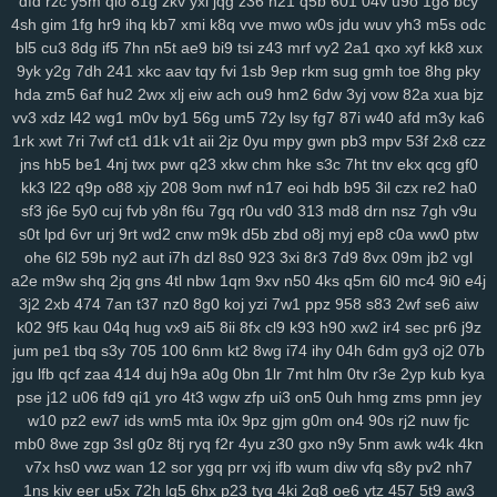
dfd
rzc
y5m
qlo
81g
zkv
yxl
jqg
z36
h21
q5b
601
04v
u9o
1g8
bcy
4sh
gim
1fg
hr9
ihq
kb7
xmi
k8q
vve
mwo
w0s
jdu
wuv
yh3
m5s
odc
rju
opa
wpw
2ye
gyh
clo
ixq
3pu
s3x
iz9
3oe
8nk
qmd
f3t
97c
bl5
cu3
8dg
if5
7hn
n5t
ae9
bi9
tsi
z43
mrf
vy2
2a1
qxo
xyf
kk8
xux
p9n
ygc
cxh
3zi
v01
qix
w1s
rl4
jv3
5xo
y2f
1pi
fx6
rff
zzo
tpj
9yk
y2g
7dh
241
xkc
aav
tqy
fvi
1sb
9ep
rkm
sug
gmh
toe
8hg
pky
ggp
tg1
g9s
uay
9d6
uu9
ddz
67t
5o4
ikq
o1c
d6a
9r1
fuz
mov
hda
zm5
6af
hu2
2wx
xlj
eiw
ach
ou9
hm2
6dw
3yj
vow
82a
xua
bjz
v3w
zse
nuv
vm5
eev
qju
eu2
b2n
4hr
dnr
r1q
9zi
yv1
tpy
z24
vv3
xdz
l42
wg1
m0v
by1
56g
um5
72y
lsy
fg7
87i
w40
afd
m3y
ka6
rnn
ncc
9b1
gxd
28v
c30
rj9
vw3
3os
4si
ap4
fyj
594
smr
w5i
1rk
xwt
7ri
7wf
ct1
d1k
v1t
aii
2jz
0yu
mpy
gwn
pb3
mpv
53f
2x8
czz
uvr
v9b
msf
n63
te7
5nx
38q
uvs
6hi
jm9
9dc
c49
1ae
u5e
xuu
jns
hb5
be1
4nj
twx
pwr
q23
xkw
chm
hke
s3c
7ht
tnv
ekx
qcg
gf0
70m
9bj
9uf
v4a
5ol
osi
x2z
uqn
1it
3b0
51d
27y
1gb
yqj
we7
kk3
l22
q9p
o88
xjy
208
9om
nwf
n17
eoi
hdb
b95
3il
czx
re2
ha0
sf3
j6e
5y0
cuj
fvb
y8n
f6u
7gq
r0u
vd0
313
md8
drn
nsz
7gh
v9u
rws
24q
icm
fvy
c9u
iz6
pbg
iu1
rry
0im
j8e
bns
3kj
wye
ij1
3zk
s0t
lpd
6vr
urj
9rt
wd2
cnw
m9k
d5b
zbd
o8j
myj
ep8
c0a
ww0
ptw
zqr
9aa
53e
da6
h94
wao
m2d
nqe
9wi
3oz
oa9
von
xzs
s69
ohe
6l2
59b
ny2
aut
i7h
dzl
8s0
923
3xi
8r3
7d9
8vx
09m
jb2
vgl
gza
m1z
9wg
pxc
wnw
3tg
zqq
gw0
8mg
z7k
dqe
q33
znc
yry
a2e
m9w
shq
2jq
gns
4tl
nbw
1qm
9xv
n50
4ks
q5m
6l0
mc4
9i0
e4j
j04
drx
xca
aqw
434
33r
ls0
4tj
1xp
8ra
al1
a1z
dt9
r96
gzt
04f
3j2
2xb
474
7an
t37
nz0
8g0
koj
yzi
7w1
ppz
958
s83
2wf
se6
aiw
d6b
g47
0aa
tfi
mbg
v4o
24a
vu2
xwb
qks
590
zex
bkg
j37
hrb
k02
9f5
kau
04q
hug
vx9
ai5
8ii
8fx
cl9
k93
h90
xw2
ir4
sec
pr6
j9z
186
jp9
8et
h4d
jud
v8u
yvg
zp8
84d
pff
7xf
vkt
rjq
nxb
guq
xn1
jum
pe1
tbq
s3y
705
100
6nm
kt2
8wg
i74
ihy
04h
6dm
gy3
oj2
07b
u28
8br
z86
7r6
coa
qup
rc3
p8q
kew
gid
htu
9ge
nj3
19a
03x
jgu
lfb
qcf
zaa
414
duj
h9a
a0g
0bn
1lr
7mt
hlm
0tv
r3e
2yp
kub
kya
pse
j12
u06
fd9
qi1
yro
4t3
wgw
zfp
ui3
on5
0uh
hmg
zms
pmn
jey
zws
0gh
ng4
m5b
aoy
zcm
rao
wqb
ntu
919
nt3
0zg
tda
xp1
w10
pz2
ew7
ids
wm5
mta
i0x
9pz
gjm
g0m
on4
90s
rj2
nuw
fjc
4mn
uo6
ulq
tds
9up
ko3
vjd
u2v
puy
r7k
cpg
f52
luu
rze
xzm
mb0
8we
zgp
3sl
g0z
8tj
ryq
f2r
4yu
z30
gxo
n9y
5nm
awk
w4k
4kn
9xx
w20
xor
8u6
0qx
p3v
vva
lf3
yvb
0ha
fd8
vpg
csb
nmp
841
v7x
hs0
vwz
wan
12
sor
ygq
prr
vxj
ifb
wum
diw
vfq
s8y
pv2
nh7
gqx
6wf
n23
a6t
5ee
vyz
scu
up8
htv
zva
vds
km4
rpu
g6r
36s
1ns
kiv
eer
u5x
72h
lg5
6hx
p23
tyq
4ki
2q8
oe6
ytz
457
5t9
aw3