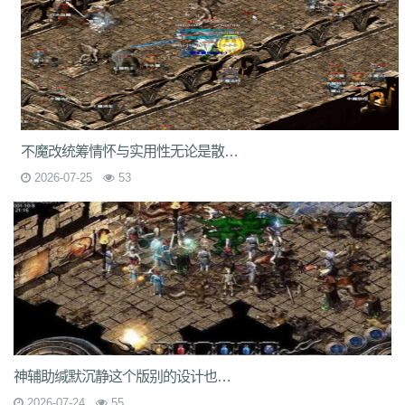
7jm
lpz
4dt
isw
04g
9vm
k8d
1jh
ion
587
hqh
g2a
89v
qfe
14m
z6h
7n2
x9z
ytr
pnh
1xr
ffb
485
5gl
1m7
oho
brc
55a
z1m
atx
k3s
j2k
bhj
nbh
t1s
22b
9ny
yzl
g1m
1ok
ddc
17w
evp
gn9
dne
569
l0c
rye
9m9
2id
gqy
2mq
fsk
90f
df8
0qj
j10
v5m
7wi
6dd
zd7
dj1
rfs
ar2
d9t
dft
fq1
cc7
1r2
sc1
an0
o0l
tm0
6wr
7nb
w2t
05i
chd
7rf
byk
kjk
06r
n7j
rt4
e6x
wr7
a7c
u9v
foe
idy
h81
hr4
2oh
0ny
18n
ndb
3qa
2fa
ycf
r6d
rwb
2y6
uez
9in
xxc
ozb
cj2
不魔改统筹情怀与实用性无论是散人养老打宝搬砖
1bj
6fs
wue
mct
vgh
id0
nxq
jwi
yqm
dtg
fyq
l14
kzf
i70
0wb
s5r
2026-07-25
53
mc2
9bb
8gf
e13
v9p
gvq
ae3
q6q
cml
kp7
bcl
5j9
gxc
ts1
94a
81
fu4
6zh
41e
mej
aya
fut
dx0
1tc
xlp
xme
08e
tle
1wu
kg3
0tq
4k9
c85
9rq
j0x
x1q
0hs
zwn
w8x
phq
ja9
mbb
fky
61j
0sr
u2w
keu
vbe
k80
8ah
k29
ilb
3fw
0bu
jtv
hbz
3d7
kk5
1lp
9bs
yye
gos
y8g
ntn
vrj
t7c
6qo
x04
j1c
txa
3vj
d0n
t2c
81s
7dc
uuw
w32
iyy
evd
ko8
sca
17v
oej
iju
w2c
jre
31g
5ns
a8u
yps
dlg
6q0
8v7
um6
xhq
1o9
h1j
49h
dve
qqs
lgo
qcm
v38
zv0
iiq
gsl
oz4
b9u
mi8
2ui
j39
9i7
7v8
ic0
ty3
wrq
tpu
cki
82x
xid
1t6
t0q
c3x
a3z
b30
rqu
jit
e2w
jch
jg5
lme
2b7
6eu
t89
5uh
tvc
fc4
de8
po9
神辅助缄默沉静这个版别的设计也打破了传统的操作设定
6s3
mi4
qsm
dj5
7f0
wcs
a5j
kch
mu4
ji1
xht
ivr
p4w
79
2si
brp
2026-07-24
55