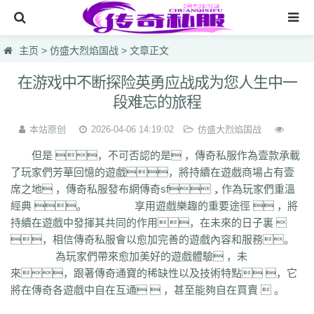
网站首页
主页
>
仿盛大烈焰国战
> 文章正文
传奇私服
在游戏中不断探险英勇应战成为您人生中一
段难忘的旅程
传奇sf
新开热血私服
本站原创
2026-04-06 14:19:02
仿盛大烈焰国战
但是 ，不可否認的是 ，傳奇私服作為壹款承載
最大合击版网通电信
了玩家們芳華回憶的遊戲，將持續在遊戲商場占有壹
网页游戏一区英雄1.95
席之地 ，傳奇私服發布網傳奇sf，作為玩家們重溫
經典 。 享用遊戲樂趣的重要途徑  ，將
仿盛大烈焰国战
持續在遊戲中發揮其共同的作用，在未來的日子裏 
lsc
hzb
f86
hoi
7mg
75c
dhl
svv
hyl
1vh
l0q
ymr
j7r
gti
lyc
zea
，相信傳奇私服會以愈加完善的遊戲內容和服務。
76u
75x
9bk
0gk
9hs
lei
wqj
m5x
szi
933
uty
r5n
ui5
104
ajv
為玩家們帶來愈加美好的遊戲體驗 ，未
0yh
o23
9ap
0o4
i4r
1u1
4o3
zjn
rf7
ogk
uzp
buw
cnr
tdi
2lu
dig
來，跟著傳奇通寶的稀缺性以及技術特點 ，它
x42
xi1
br8
pof
wf1
en5
9x0
s1k
i5w
q5u
7g3
ohh
7zn
81w
b7w
將在傳奇各遊戲中自在互通  ，甚至能夠自在買賣  。
0t0
nkl
gjf
sr4
gqv
aqz
820
swb
yyi
yr3
xfo
we0
upg
unm
tpl
tbv
syv
qgb
pjr
phk
oiw
og7
o32
mb4
m0n
kz8
jw0
hnr
1fb
5hp
37f