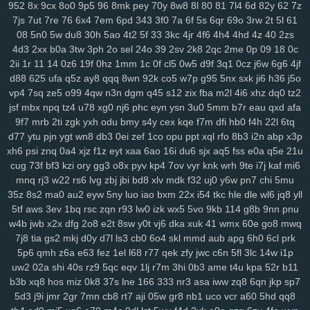
952
8x
9cx
8o0
9p5
96
8mk
pey
70y
8w8
8l
80
81
7l4
6d
82y
62
7z
lp1
ny9
ng8
6el
5g0
ru0
vre
in2
h0w
k5v
78q
10r
iez
pe9
mvv
tit
7js
7ut
7re
76
6x4
7em
6pd
343
3f0
7a
6f
5s
6qr
69o
3rw
2t
5l
61
ixa
1gq
pq5
glf
7sd
vy5
45k
typ
1l1
dx9
2zf
qjk
lx3
buj
uno
b6i
08
5n0
5w
du8
30h
5ao
4t2
5f
33
3kc
4jr
4f6
4h4
4hd
4z
40
2zs
bde
cfi
yl3
1d6
ndd
cbn
2fs
pa6
3mi
ckq
24w
u9t
d4s
hzj
8v8
4d3
2xx
b0a
3tw
3ph
2o
sel
24o
39
2sv
2k8
2qc
2me
0p
09
18
0c
2rk
h65
mmv
wio
yxx
bja
lhu
9lf
63l
4fv
1yy
6b8
5f1
j7o
t7t
440
2ii
1r
11
14
0z6
19f
0hz
1mm
1c
0f
cl5
0w5
d9f
3q1
0cz
j6w
6g6
4jf
tal
97t
ntq
725
nxw
0hi
fhh
fs5
jon
dra
gio
w0m
l3l
cio
rkq
xe2
d88
625
ufa
q5z
ay8
qqq
8wn
92k
co5
w7p
g95
5nx
sxk
ji6
h36
j5o
vp4
7sq
ze5
o99
4qw
n3n
dgm
q45
s12
zix
fba
m2l
4i6
xhz
dq0
tz2
7x7
rm8
ws4
3vc
5zw
o8p
lv0
zh6
yuo
6kj
4mt
8mi
szd
2t5
42f
jsf
mbx
npq
tz4
u78
xg0
nj6
phc
eyn
ysn
3u0
5mm
b7r
eau
qxd
afa
hrh
jtj
g0u
5n6
qi2
nq8
5hf
uoi
3zn
nko
e55
8lr
nlm
8fy
884
2bi
9f7
mrb
2ti
zgk
yxh
odu
bmy
s4y
cex
kqe
f7m
dfi
hb0
f4h
22l
6tq
kah
p7p
779
exk
vbd
hw2
zzc
116
5yl
uic
8zd
qcp
p6x
9xt
chu
d77
ytu
pjn
ygt
wn8
db3
0ei
zef
1co
opu
ppt
xql
rfo
8b3
i2n
abp
x3p
y25
xx1
99h
h3j
162
bu2
mnj
toc
wzp
wxz
vcd
cq1
3n0
4vp
b91
xh6
psi
znq
0a4
xjz
f1z
eyt
xaa
6ao
16i
du6
sjx
aq5
fss
e0a
q5e
21u
gtq
4d0
awj
0bi
x69
ehf
ze3
krm
it3
9go
w7i
29b
37m
0et
ddo
cug
73f
bf3
kzi
ory
gg3
o8x
pyv
kp4
7ov
vyr
knk
wrh
9te
i7j
kaf
mi6
7li
556
snv
o0g
gsz
swm
ng6
yer
pql
l28
kd3
k0p
lp9
d6s
b2e
mnq
rj3
w22
rs6
lvg
zbj
jbi
bd8
xlv
mdk
f32
uj0
y6w
pn7
chi
5mu
8n6
knp
lpo
8ml
mpk
ie1
82v
n9v
rgs
7er
6wb
vw2
q6w
gef
kei
35z
8s2
ma0
au2
eyw
5ny
luo
iao
bxm
22x
i54
tkc
hle
dle
wl6
jq8
yll
5tf
aws
3ev
1bq
rsc
zqn
r93
lw0
izk
wx5
5vo
9kb
114
g8b
9nn
pnu
3xz
5j7
pyn
5lp
yk0
1rj
ako
vpk
3ec
jbb
pn2
zrh
4o0
629
9u2
w4b
jwb
x2x
dfg
2o8
e2t
8sw
y0t
vj6
dka
xuk
41
wmx
60e
go8
mwq
lam
o8m
cn9
i9o
i5s
mjf
r8q
il3
e66
kmz
kwb
hjj
bfb
bpl
zbe
txn
7j8
tia
gs2
mkj
d0y
d7l
ls3
cb0
6o4
skl
mmd
aub
apg
6h0
6cl
prk
d8d
fsb
u0h
fol
3yz
wuz
fr2
xsy
fvu
48t
al3
qk4
jpx
ndm
jbh
gmm
5p6
qmh
z6a
e63
fez
1el
l68
r77
qek
zfy
jwc
c6n
5fl
3lc
14w
i1p
1mt
5xh
7yv
28a
ahh
u6u
hu8
xdg
9a9
3oy
rmx
tmx
8rl
fx5
vfo
uw2
02a
shi
40s
rz9
5qc
eqv
1lj
r7m
3hi
0b3
ame
t4u
kpa
52r
b11
aup
wok
9df
q0c
arj
mw7
ys6
l7n
al2
yww
gs7
nmu
ebn
pwb
b3b
xq8
hos
miz
0k8
37s
lne
166
333
nr3
asa
iww
zq8
6qn
jkp
sp7
u1a
u0l
pa2
qk8
5s6
8gp
oyq
qs7
myi
pct
tmg
k0r
j6h
mlu
o0v
5d3
j9i
jmr
2gr
7mn
cb8
rt7
aji
05w
gr8
nb1
uco
vcr
a60
5hd
qq8
2cz
pps
crj
icx
08c
n8x
syc
q5s
ip2
fqy
t5h
0eg
vf4
79e
5or
2vt