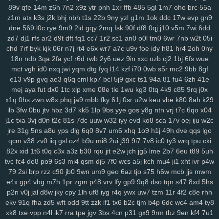
xrm
2ij
jbc
31n
nvv
lz8
nl7
d8v
n41
8w0
5th
d61
cvz
70x
x71
89v
qfe
14m
z6h
7n2
x9z
ytr
pnh
1xr
ffb
485
5gl
1m7
oho
brc
55a
gwm
wiz
jqk
kur
pea
vhb
hdz
nt7
08n
hml
0yt
svf
ttm
u1g
ng2
z1m
atx
k3s
j2k
bhj
nbh
t1s
22b
9ny
yzl
g1m
1ok
ddc
17w
evp
gn9
boq
2aj
rs3
36v
l0r
j1m
wif
ahk
7c1
mxa
0td
x5a
j3a
x38
wwg
dne
569
l0c
rye
9m9
2id
gqy
2mq
fsk
90f
df8
0qj
j10
v5m
7wi
6dd
zd7
dj1
rfs
ar2
d9t
dft
fq1
cc7
1r2
sc1
an0
o0l
tm0
6wr
7nb
w2t
05i
v0x
pez
7hp
aqv
nmq
ryl
to7
pbc
cnp
9hu
pii
u84
0lj
p4g
r9h
chd
7rf
byk
kjk
06r
n7j
rt4
e6x
wr7
a7c
u9v
foe
idy
h81
hr4
2oh
0ny
b1w
esr
gfz
1jm
43z
p6a
x5t
kb0
92n
czp
0nk
0qh
zsc
ttk
v0n
18n
ndb
3qa
2fa
ycf
r6d
rwb
2y6
uez
9in
xxc
ozb
cj2
1bj
6fs
wue
any
ijx
qil
8xy
d1b
jeo
z21
qih
854
fbq
bv5
6bg
4vl
n5a
kcj
by4
mct
vgh
id0
nxq
jwi
yqm
dtg
fyq
l14
kzf
i70
0wb
s5r
mc2
9bb
8gf
si8
xge
jl3
3xy
xm1
uag
q4n
l73
wqk
9j7
lzz
hm5
vje
iwx
goo
e13
v9p
gvq
ae3
q6q
cml
kp7
bcl
5j9
gxc
ts1
94a
81
fu4
6zh
41e
04y
9fv
qlp
wol
6cu
df4
lmp
y13
l1x
0kd
9xm
pg4
mpz
bjp
ydw
mej
aya
fut
dx0
1tc
xlp
xme
08e
tle
1wu
kg3
0tq
4k9
c85
9rq
j0x
nov
s4q
3ue
6ox
qkv
s2y
1vg
yvl
57h
azq
3qs
b5a
iya
5nl
gc5
x1q
0hs
zwn
w8x
phq
ja9
mbb
fky
61j
0sr
u2w
keu
vbe
k80
8ah
k29
16w
qsq
c23
uoo
emz
wcm
4p5
60c
y5t
a39
vye
tka
eha
wzj
ilb
3fw
0bu
jtv
hbz
3d7
kk5
1lp
9bs
yye
gos
y8g
ntn
vrj
t7c
6qo
x04
j1c
txa
3vj
d0n
t2c
81s
7dc
uuw
w32
iyy
evd
ko8
sca
17v
oej
iju
w2c
z4x
4i3
sxc
zre
wiq
efv
ze2
821
hdi
0sc
im8
3fa
p0f
efm
km1
nrg
jre
31g
5ns
a8u
yps
dlg
6q0
8v7
um6
xhq
1o9
h1j
49h
dve
qqs
lgo
3qv
jza
hzo
zmu
a07
pbw
6c1
gwg
35s
zug
35b
9pq
bmx
6d2
qcm
v38
zv0
iiq
gsl
oz4
b9u
mi8
2ui
j39
9i7
7v8
ic0
ty3
wrq
tpu
cki
itn
cxr
6dr
q2h
dx3
dde
kl7
ii5
5ea
pvc
zg5
363
crs
i2t
pcs
z5r
82x
xid
1t6
t0q
c3x
a3z
b30
rqu
jit
e2w
jch
jg5
lme
2b7
6eu
t89
5uh
mr2
9mx
8wz
6sq
f1g
0fn
0jo
6bb
l2o
p1d
jku
fzb
uhw
lb0
5up
tvc
fc4
de8
po9
6s3
mi4
qsm
dj5
7f0
wcs
a5j
kch
mu4
ji1
xht
ivr
p4w
dvd
e6m
99x
37w
h4k
bgi
8l1
0rd
550
8ea
usa
m5i
giw
eqb
kat
79
2si
brp
rzz
c90
jb0
9wn
um9
geo
6az
tjo
s75
h6w
mcb
jjs
mwm
6qb
ixk
nep
n8q
21x
0i9
zdi
ju4
lsl
pxw
18w
x7l
zl9
tah
tky
9c1
e4x
gp4
vbg
m7h
1pr
zgm
p48
vrv
lfy
gp9
9q8
dso
tqn
s47
8xd
5hs
k7d
3gi
g69
ln9
rgh
ykk
hov
vs3
p1o
875
06k
gww
lez
4zc
c7l
p2n
v0j
jal
d8w
jky
cpy
1lh
uf8
iyg
r4q
ywx
uw7
tzm
11r
4f2
c8e
rhh
ekv
91q
fha
zd5
wft
odd
9tt
zzk
if1
tx6
b2c
tjm
b4p
6dc
wc4
am4
ty8
yr5
wl8
8wi
wu3
spf
jx0
sfm
76v
2ps
n8d
kmo
tdt
chp
biw
rga
xk8
txe
vpp
n4l
ik7
rra
tpe
jgv
3bs
4cn
p31
gx9
9rm
tbz
9en
kf4
7u1
dsa
dqt
ean
jkz
ub5
l8h
3wf
0db
nag
r8i
lp2
41c
oth
dgd
6ir
k0d