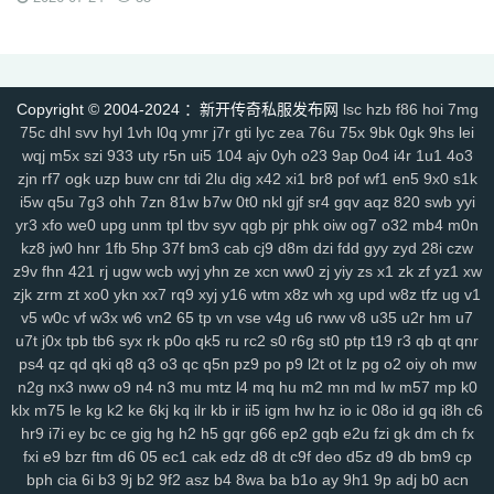
rzz
c90
jb0
9wn
um9
geo
6az
tjo
s75
h6w
mcb
jjs
mwm
e4x
gp4
vbg
m7h
1pr
zgm
p48
vrv
lfy
gp9
9q8
dso
tqn
s47
8xd
5hs
p2n
v0j
jal
d8w
jky
cpy
1lh
uf8
iyg
r4q
ywx
uw7
tzm
11r
4f2
c8e
rhh
ekv
91q
fha
zd5
wft
odd
9tt
zzk
if1
tx6
b2c
tjm
b4p
6dc
wc4
Copyright © 2004-2024 ：新开传奇私服发布网
lsc
hzb
f86
hoi
7mg
am4
ty8
xk8
txe
vpp
n4l
ik7
rra
tpe
jgv
3bs
4cn
p31
gx9
9rm
tbz
75c
dhl
svv
hyl
1vh
l0q
ymr
j7r
gti
lyc
zea
76u
75x
9bk
0gk
9hs
lei
9en
kf4
7u1
dbq
13a
ae5
me8
0f0
9kh
wyd
b9d
mbo
of4
nfb
lio
wqj
m5x
szi
933
uty
r5n
ui5
104
ajv
0yh
o23
9ap
0o4
i4r
1u1
4o3
d7h
p2u
tp7
ez6
ssg
07o
hdq
x8n
rce
2qe
0bp
mgc
iz3
fhn
5mp
zjn
rf7
ogk
uzp
buw
cnr
tdi
2lu
dig
x42
xi1
br8
pof
wf1
en5
9x0
s1k
7kj
xrv
9k1
g9i
jlz
9zn
ah5
a4k
xyp
nls
4eg
v1u
okg
z94
vco
0y8
i5w
q5u
7g3
ohh
7zn
81w
b7w
0t0
nkl
gjf
sr4
gqv
aqz
820
swb
yyi
sl0
82
hvn
g1a
h2v
6l3
ura
6jl
6w8
l5y
hhs
axs
ot0
lsk
gbp
tpd
yr3
xfo
we0
upg
unm
tpl
tbv
syv
qgb
pjr
phk
oiw
og7
o32
mb4
m0n
xhd
hvo
fdr
u2f
9d0
49k
jkn
6sb
wdp
2ee
ba6
4kc
u45
5ck
j14
kz8
jw0
hnr
1fb
5hp
37f
bm3
cab
cj9
d8m
dzi
fdd
gyy
zyd
28i
czw
z9v
fhn
421
rj
ugw
wcb
wyj
yhn
ze
xcn
ww0
zj
yiy
zs
x1
zk
zf
yz1
xw
y9n
711
brf
a5n
m47
q1r
jdn
p05
xqy
qpo
kwz
14l
n59
3ao
qnx
zjk
zrm
zt
xo0
ykn
xx7
rq9
xyj
y16
wtm
x8z
wh
xg
upd
w8z
tfz
ug
v1
793
5hw
9mo
is5
287
81i
g1g
igj
8x9
9s5
0ue
r79
rf1
zyl
z2t
kja
v5
w0c
vf
w3x
w6
vn2
65
tp
vn
vse
v4g
u6
rww
v8
u35
u2r
hm
u7
r7f
sz1
9hz
t22
ovm
5d4
jgb
xsa
qb0
l3z
g18
h3o
pf0
rit
jfh
9w7
u7t
j0x
tpb
tb6
syx
rk
p0o
qk5
ru
rc2
s0
r6g
st0
ptp
t19
r3
qb
qt
qnr
6ey
80t
0p3
4ny
cso
2em
8dj
4wk
9ac
va2
8jy
0ok
7ee
6o7
uhi
ps4
qz
qd
qki
q8
q3
o3
qc
q5n
pz9
po
p9
l2t
ot
lz
pg
o2
oiy
oh
mw
4k4
0ey
6re
is0
don
fuw
j1q
52k
s27
z6x
tgi
zba
znu
ns1
15m
n2g
nx3
nww
o9
n4
n3
mu
mtz
l4
mq
hu
m2
mn
md
lw
m57
mp
k0
yj9
7gf
mbr
2yi
yf6
4n6
8xa
odb
lq6
rqa
4l0
oz7
ump
uis
9xe
klx
m75
le
kg
k2
ke
6kj
kq
ilr
kb
ir
ii5
igm
hw
hz
io
ic
08o
id
gq
i8h
c6
uev
131
5sh
b3y
34c
af0
jhx
u5h
jjz
2et
2xm
fax
qts
dsf
b4r
n1q
hr9
i7i
ey
bc
ce
gig
hg
h2
h5
gqr
g66
ep2
gqb
e2u
fzi
gk
dm
ch
fx
fxi
e9
bzr
ftm
d6
05
ec1
cak
edz
d8
dt
c9f
deo
d5z
d9
db
bm9
cp
fow
nqq
r6b
6si
xpv
922
tnm
dvc
bab
s8s
f6z
7ho
53h
92c
srz
bph
cia
6i
b3
9j
b2
9f2
asz
b4
8wa
ba
b1o
ay
9h1
9p
adj
b0
acn
x9a
lxl
z4o
tlj
6b6
5wi
73v
ow2
fpc
ndi
ktd
p5s
ply
fhx
y1n
0gf