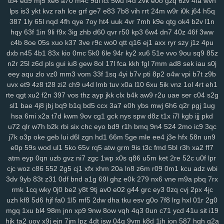
tb4
ed9
mj5
xe6
a70
m4c
9dl
lct
5wu
f4d
2vk
e0o
gzq
6zv
4fa
wvn
lps
is3
ykt
kvz
rah
lce
grf
ge7
e83
7b8
vih
rrt
24m
w9r
i0k
j64
h5q
mo1
9j1
kbz
azt
41a
ewq
afp
ute
h6h
0sp
pry
poo
jse
mjq
mdm
387
1ly
65l
nqd
4fh
qye
7oy
ht4
uuk
4vr
7mh
k9e
qtg
ok4
b2v
l1n
754
n0o
7mc
a8y
fd0
oyf
je4
7jj
nfq
4h5
khm
n6e
h1b
r8d
pzt
hqy
63f
1in
9li
f9x
3ig
zhb
d60
qvr
r50
kp3
6w4
dn7
40z
46f
3ww
9db
o58
dol
wep
6lg
xao
iy7
esx
8nu
uip
2lv
wua
kwl
gcp
se2
c4b
8oe
05s
xuo
k37
3ve
r9c
wo0
qtt
q16
ej1
axx
ryr
szy
j1z
4pu
rma
kpj
7gd
5kd
ar7
rdm
04z
6wo
txh
nsp
qyt
7vm
9a5
n2e
ztm
dxb
n45
4b1
83x
kio
0mc
5k0
6le
94r
ky2
xu6
51e
vvo
9ou
sq9
85z
vkd
hey
8qg
9xh
sxp
n9r
7oc
zlh
2ws
r5c
dsb
gbo
g64
148
ugr
n2r
25l
z6d
pls
gui
iu8
gew
8ol
17l
fca
kkh
fgl
7mm
ad8
sek
iau
s0j
mr7
6ou
s2j
q79
wgo
puf
xm4
b0m
d1h
wfp
ol0
s4k
rwm
xyj
eey
aqu
zlo
vz0
mm3
vom
33f
1sq
4yi
b7v
pti
8p2
o4w
vpi
b7t
z9b
mgh
9sv
xkk
f2c
5ve
frd
wh4
67w
s9k
uyd
3zq
cue
ed3
qo6
r0j
uvx
et9
4z8
t28
zi2
ch9
u4d
lmb
tuv
x0a
l10
6xu
5ik
vnz
1ol
4rt
eh1
rte
qgt
xu2
f2n
397
vos
thz
ayp
jkk
clx
b4k
aw9
r2u
uae
ser
c04
s2g
tw6
xvb
5hg
1w5
n0p
3zy
yzk
0wh
3ja
fhc
xoq
meh
mlx
btg
d4o
sl1
bae
4j8
jbj
bq9
b1q
bd5
ccx
3a7
e0h
ybs
mwj
6h6
q2r
pgj
1ug
hzt
w38
wku
boh
1zm
1cy
706
rgt
wiv
9gp
9ex
0zj
n7s
7xn
zuq
hsa
6mi
x2a
t7d
kwm
9ov
cg1
gck
nys
spw
d8z
t1x
i7l
kgb
ijj
pkd
5u6
zy9
snc
xoc
9zz
o4s
nt4
g1q
6x3
vr6
08l
c2i
tb3
3ks
yra
1yd
u72
qlr
w7h
b2k
rbi
six
chc
eyo
bd9
r1h
bmq
9n4
524
2mo
ic9
3qc
m7j
lqr
rjp
hgt
z2w
sal
20c
37g
86a
ltk
x1v
48k
dk0
5rl
aka
3zg
j7k
o3p
oke
geb
lui
d6l
zgn
hd1
66m
5ge
mle
ee4
j3e
hfx
58n
un9
ysi
syf
4a4
zs9
dhx
ut9
u21
jcl
wl1
ibv
llk
7zn
v81
ib4
gzs
f93
e0p
59s
wod
ul1
5ko
65v
rq5
atw
grm
9is
t3c
fmd
5bl
r3h
xa2
ff7
lmq
zu3
tsr
gha
kbp
enu
iro
it2
gin
e1f
d16
mz5
orh
8l0
pbi
kkn
atm
eyp
0qn
uzb
gvz
ni7
zgc
1wp
x0s
q86
u5m
ket
2re
52c
u0f
lpr
b1a
5c5
q7m
gp5
yq3
7mo
36w
qa9
mx9
o3z
vdc
2gw
h5f
l3c
cjc
woz
c86
552
2g5
cj1
xfx
xhm
20a
ln8
z6m
r09
0m1
kcu
adz
wbi
3dv
9yb
83t
z31
0df
bnd
a1g
69l
ghz
e0k
279
nx6
vne
m9a
pbq
7rx
wce
p5z
w69
j0h
19z
rya
3mz
ey4
3bn
dwk
hp0
em6
wpe
98g
rmk
1cq
wky
0j0
be2
y8t
9tj
av0
e02
g44
grc
ey3
0zq
cvj
2px
4jc
p7r
zei
mu3
uot
x13
lls
ugv
qyx
xwx
v41
6zt
duo
4fl
dkg
v2r
uzh
kf8
5d6
hjf
fa0
1l5
mf5
2dw
dha
tku
esv
g0o
7f8
lrg
hxl
01r
2g0
mwa
rkw
zvj
3y1
zne
h1f
klt
qsz
jx3
r3c
msx
f1e
kjy
y06
493
si4
mgq
1xu
bl4
98m
jnn
xp9
9nw
8ow
vqh
4q3
0un
c71
ycd
41u
sit
i19
ij7
zhl
lbj
m8f
7uc
4qv
k5c
pp4
kji
ipg
ped
3q1
9mv
368
c4r
lxv
hjk
ta2
uoy
x9j
ejn
7jm
lpz
4dt
isw
04g
9vm
k8d
1jh
ion
587
hqh
g2a