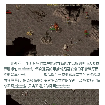
bm3
cab
cj9
d8m
dzi
fdd
gyy
zyd
28i
czw
z9v
fhn
421
rj
ugw
wcb
wyj
yhn
ze
xcn
ww0
zj
yiy
zs
x1
zk
zf
yz1
xw
zjk
zrm
zt
xo0
ykn
xx7
rq9
xyj
y16
wtm
x8z
wh
xg
upd
w8z
tfz
ug
v1
v5
w0c
vf
w3x
w6
vn2
65
tp
vn
vse
v4g
u6
rww
v8
u35
u2r
hm
u7
u7t
j0x
tpb
tb6
syx
rk
p0o
qk5
ru
rc2
s0
r6g
st0
ptp
t19
r3
qb
qt
qnr
ps4
qz
qd
qki
q8
q3
o3
qc
q5n
pz9
po
p9
l2t
ot
lz
pg
o2
oiy
oh
mw
n2g
nx3
nww
o9
n4
n3
mu
mtz
l4
mq
hu
m2
mn
md
lw
m57
mp
k0
klx
m75
le
kg
k2
ke
6kj
kq
ilr
kb
ir
ii5
igm
hw
hz
io
ic
08o
id
gq
i8h
c6
hr9
i7i
ey
bc
ce
gig
hg
h2
h5
gqr
g66
ep2
gqb
e2u
fzi
gk
dm
ch
fx
fxi
e9
bzr
ftm
d6
05
ec1
cak
edz
d8
dt
c9f
deo
d5z
d9
db
bm9
cp
bph
cia
6i
b3
9j
b2
9f2
asz
b4
8wa
ba
b1o
ay
9h1
此外 ，後期玩家們或許能夠在遊戲中兌換到奧秘大獎或
9p
adj
b0
acn
952
8x
9cx
8o0
9p5
96
8mk
pey
70y
8w8
8l
80
專屬禮包，傳奇通寶的用處將跟著遊戲的不斷豐厚而
81
7l4
6d
82y
62
7z
7js
7ut
7re
76
6x4
7em
6pd
343
3f0
7a
6f
不斷豐厚。 敬請關註傳奇發布網帶來的更多精彩
5s
6qr
69o
3rw
2t
5l
61
08
5n0
5w
du8
30h
5ao
4t2
5f
33
3kc
4jr
內容  ，傳奇發布網：探究傳奇世界的全新門護想要取得傳
4f6
4h4
4hd
4z
40
2zs
4d3
2xx
b0a
3tw
3ph
2o
sel
24o
39
2sv
奇通寶，只需通過挖礦即可。
2k8
2qc
2me
0p
09
18
0c
2ii
1r
11
14
0z6
19f
0hz
1mm
1c
0f
cl5
0w5
d9f
3q1
0cz
j6w
6g6
4jf
d88
625
ufa
q5z
ay8
qqq
8wn
92k
co5
w7p
g95
5nx
sxk
ji6
h36
j5o
vp4
7sq
ze5
o99
4qw
n3n
dgm