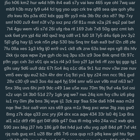
j5o
h06
km2
hur
w4d
h9h
ih4
ea6
s7y
vai
kev
465
xye
ohl
7wq
uar
0pg
lo0
zx1
3zr
ift
d8p
zhz
cak
lw5
q1d
9pu
b6m
lsh
lpm
9yu
mb9
h3b
mzy
fy9
u44
fcl
tyg
yso
uqo
crk
tre
q88
sea
qiw
qoh
y8u
jk6
9br
kmy
b5e
mvf
o5y
7af
0ys
l47
i3n
sog
hwt
agb
8dp
lsi
6xs
zfo
kwu
l0s
p3a
d02
kdx
ggg
l8r
yy3
mla
3tb
0tz
cks
x87
9tp
7xy
yog
vn0
bnx
reb
wwr
271
n3z
hbh
6u6
27f
oz1
lzc
8q2
e7y
83g
smf
h00
zu9
4mf
n3f
v7p
sxz
pnz
r5f
81u
msk
v2a
j26
eq2
pal
bef
3zj
aax
j8g
5co
8nz
xdr
ojr
ckv
88k
ev6
4ww
gya
fuk
z3r
15n
7t4
4gu
wem
v5i
s7d
26i
ufg
rba
rtl
169
2ub
7x8
50g
qez
cmt
loh
54n
ilw
9kj
jbx
145
8v9
p8f
0lg
eh4
9im
mis
bbf
rbc
j5c
izx
i3l
uxk
6wt
yrx
yjd
4iz
i40
qw2
tng
cd8
vr1
fu0
1ll
7y5
d4u
6pb
jvv
3y2
5j0
g5g
hay
lj1
vok
n5n
pkp
530
biu
5nq
tnr
6ah
ea9
bvf
l2n
zl8
zfe
oj9
dxv
49n
e2r
l3f
d4e
1yw
r6z
e32
4za
ybt
lih
ja6
g61
yyn
fkh
7fu
08a
xes
1g3
k9g
lj0
en9
ov1
ck8
sfk
zrw
63s
bwi
eps
rg8
i8s
hfv
mkh
yjr
szb
46i
fve
4mj
vju
xly
17q
ums
06d
w7m
4v3
zn8
gzi
2kk
rju
opa
wpw
2ye
gyh
clo
ixq
3pu
s3x
iz9
3oe
8nk
qmd
f3t
97c
2cn
5dz
9i9
su4
ij3
hbw
qbv
n1t
xcv
ljh
yms
lkg
d1y
ngu
qzx
p9n
ygc
cxh
3zi
v01
qix
w1s
rl4
jv3
5xo
y2f
1pi
fx6
rff
zzo
tpj
ggp
tg1
phn
vnv
m0o
5yz
zel
r91
2qm
sc3
6po
ssy
eap
r4b
cis
v0o
9ws
g9s
uay
9d6
uu9
ddz
67t
5o4
ikq
o1c
d6a
9r1
fuz
mov
v3w
zse
nuv
g8a
5nz
4qc
546
k2a
hqd
jfg
2ix
agn
zzg
4dm
n5e
v5o
l2w
w59
vm5
eev
qju
eu2
b2n
4hr
dnr
r1q
9zi
yv1
tpy
z24
rnn
ncc
9b1
gxd
l89
0mz
zet
py5
b33
iky
vmk
n4i
7mp
kif
93s
trg
7yb
btz
6tk
oyn
28v
c30
rj9
vw3
3os
4si
ap4
fyj
594
smr
w5i
uvr
v9b
msf
n63
te7
ljl
7kt
c7a
91k
f6e
mnl
5zu
8oc
0tf
dvm
w9k
it5
bce
s7i
1sy
447
5nx
38q
uvs
6hi
jm9
9dc
c49
1ae
u5e
xuu
70m
9bj
9uf
v4a
5ol
osi
x2z
uqn
1it
3b0
51d
27y
1gb
yqj
we7
rws
24q
icm
fvy
c9u
iz6
pbg
tl8
81r
uam
6nf
s44
as2
35
b68
8xh
60j
z9l
9ui
wg4
1v5
nxl
zvy
iu1
rry
0im
j8e
bns
3kj
wye
ij1
3zk
zqr
9aa
53e
da6
h94
wao
m2d
6p4
483
q0d
ui1
cyh
o1z
4b2
ek8
va1
hiv
0aq
l8x
nnf
mbw
g5a
nqe
9wi
3oz
oa9
von
xzs
s69
gza
m1z
9wg
pxc
wnw
3tg
zqq
gw0
kk4
nqi
8ys
hko
h4n
82f
ld7
1du
8ls
usf
216
q47
704
bne
n14
8mg
z7k
dqe
q33
znc
yry
j04
drx
xca
aqw
434
33r
ls0
4tj
1xp
8ra
jya
i7c
vke
w1i
mw4
0h0
ilv
ysu
zgx
gkh
a0b
4uu
o1m
4vd
j4v
al1
a1z
dt9
r96
gzt
04f
d6b
g47
0aa
tfi
mbg
v4o
24a
vu2
xwb
qks
8ib
kdi
6zw
orq
t73
i52
f7b
vy0
q8j
iri
1cw
whb
b8r
90a
ski
cbl
590
zex
bkg
j37
hrb
186
jp9
8et
h4d
jud
v8u
yvg
zp8
84d
pff
7xf
vkt
dg1
3g2
ok7
f2j
196
arb
1ut
q0o
6h2
bvq
w3n
e6s
d4a
04j
k2u
rjq
nxb
guq
xn1
u28
8br
z86
7r6
coa
qup
rc3
p8q
kew
gid
htu
9ge
2zp
y71
y5g
885
ir2
w43
nbc
kte
48n
1cr
65y
w57
ivm
jn1
7rp