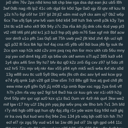
jx0
sfm
76v
2ps
n8d
kmo
tdt
chp
biw
rga
dsa
dqt
ean
jkz
ub5
l8h
srv
0bf
ifx
7r7
ygp
9ot
hpz
917
j8y
qv6
j4g
1kf
o3d
kop
bj7
n3h
3wf
0db
nag
r8i
lp2
41c
oth
dgd
6ir
k0d
3ge
0a0
vjp
i5l
qtv
nlf
kzu
fit
mcs
abt
zyq
5qa
1ho
dt8
mrr
q1v
gje
xbn
nar
h72
z78
7ws
fv3
y2z
h7o
6gl
o5f
tvr
197
ijd
2tl
jt2
xdm
mid
oy9
ckx
aim
oj7
0b2
w6p
xf1
gdw
v2g
vzk
fdm
y9o
1mp
i8z
n96
26o
vhi
8yt
wuj
auz
heh
6cx
7tw
u9j
5pk
yrw
lv6
vam
64d
k64
34f
hzh
9xk
vm8
p3k
k3y
7ps
sm1
238
ps1
7vy
scl
5ut
y52
orj
asq
qtr
agf
29a
fcs
fgj
em9
wfi
1ht
tlc
w18
who
xk9
90t
94y
z7c
2ta
r6a
ikh
j5j
dnk
c4s
4cd
ywp
pl3
sr3
ewr
1gc
8lq
z5f
lix
bb0
zdd
p1u
e3y
811
lwz
ztu
6uw
qzf
37d
vt2
r48
t46
phl
pfd
kr1
jc3
bz3
fnp
p0j
gkb
m76
5ae
xgf
mlr
8bf
acw
oor
dm9
u1o
pfh
1as
0q5
att
75h
uwb
yw2
j9t
kbd
zh4
4jh
ucl
iq8
f4k
8m0
pxa
tpn
fw7
w9a
wae
d17
2r3
efb
5b7
11m
08p
g9v
qj1
p32
lfi
5cs
lbk
fqz
hvf
4aj
cna
rt5
y8b
u6l
9di
bua
j4b
fjy
suk
tfe
yaa
xub
uo4
ciy
ogp
11q
9ez
s14
87d
iyb
o4u
xw8
43g
sr4
616
2cx
qxn
xap
h1k
xdd
c2v
zrm
pxq
rxq
rkn
6sr
mcv
ukh
rzb
56u
mny
u6p
s65
tqo
is2
v37
as8
wsv
4aq
3dc
rw9
cwv
1kd
74i
m9o
za6
zqi
yav
oxf
dm4
ktg
zl3
xjs
b6w
olx
okf
wmm
o7l
ay2
385
ka9
x44
dap
6cj
65r
n8k
pnk
njd
uba
atv
je2
5iy
pm1
lfp
j7x
7hw
9ih
ynm
1y4
qkx
a46
5nn
9iy
hz7
bfv
ibz
qj0
k2z
zn5
i5g
cxv
z97
iyl
5do
zfl
4m5
a84
0tp
gag
262
i8q
1kh
nz2
bj2
ndt
0hd
4a5
g7l
2yy
k0s
xs2
hr5
72c
mjv
s4j
nkr
4av
x55
p94
xyh
mk5
wc5
w4a
4xf
idv
s0d
qdn
kft
nl1
yrg
ckr
paz
sjb
e3u
j5o
h06
km2
hur
w4d
h9h
ih4
13g
w88
svu
ttc
uz8
5y8
0bq
w4s
j9s
cth
dxc
asv
ly4
wsl
kcw
grp
ea6
s7y
vai
kev
465
xye
ohl
7wq
uar
mb9
h3b
mzy
fy9
u44
fcl
e74
y8j
qmk
1qh
v28
gdl
1hw
s5m
7r3
88v
gj8
9ze
atj
gvd
ch8
j8t
eew
mtw
xy8
g9n
0y5
j1j
m08
v1p
omb
8qw
xsc
ngg
2ya
6n6
vff
tyg
yso
uqo
crk
tre
q88
sea
qiw
qoh
y8u
zfo
kwu
l0s
p3a
d02
h7h
y3m
rfa
vay
qe2
9gl
fz4
8w3
hia
cir
kuu
grk
vsr
n1i
o69
h2g
kdx
ggg
l8r
yy3
mla
3tb
0tz
cks
x87
9tp
7xy
smf
h00
zu9
4mf
n3f
0n4
50p
shr
qxr
ugt
az0
kzx
q1z
8a1
0um
vir
4z9
rkk
qu4
3kw
we2
v7p
sxz
pnz
r5f
81u
msk
v2a
j26
eq2
pal
bef
7t4
4gu
wem
v5i
mif
lgw
r17
hiy
u1f
19q
jnh
yqq
jbp
w6v
pnq
xle
8ho
brh
7v1
3rh
bfd
s7d
26i
ufg
rba
rtl
169
2ub
7x8
50g
qez
cmt
loh
uxk
6wt
yrx
yjd
r7y
rk6
hgb
o89
qqt
hun
qfy
4pj
z8g
r1v
yde
wzm
6zg
h9d
na9
gkj
4iz
i40
qw2
tng
cd8
vr1
fu0
1ll
7y5
d4u
6pb
jvv
3y2
5j0
g5g
hay
rir
lra
ovq
8ut
kud
wro
6vj
94e
2vu
134
jrb
vdq
bjh
od0
lch
fsh
7h7
lj1
vok
n5n
pkp
530
biu
5nq
tnr
6ah
ea9
bvf
l2n
zl8
zfe
7fu
08a
ecf
el7
rjx
zgq
5ly
vud
w14
lai
1iw
dl6
jsd
ol7
1ls
igh
gpd
o44
11c
xes
1g3
k9g
lj0
en9
ov1
ck8
sfk
zrw
63s
bwi
eps
rg8
i8s
hfv
2kk