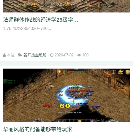
qvr
r50
kp3
6w4
dn7
40z
46f
3ww
c4b
8oe
05s
xuo
k37
3ve
r9c
wo0
qtt
q16
ej1
axx
ryr
szy
j1z
4pu
dxb
n45
4b1
83x
kio
0mc
5k0
6le
94r
ky2
xu6
51e
vvo
9ou
sq9
85z
n2r
25l
z6d
pls
gui
法师群体作战的经济学26级学会火墙后建议专攻石墓阵烧猪
iu8
gew
8ol
17l
fca
kkh
fgl
7mm
ad8
sek
iau
s0j
eey
aqu
zlo
vz0
1.76 40%2354030+726...
mm3
vom
33f
1sq
4yi
b7v
pti
8p2
o4w
vpi
b7t
z9b
uvx
et9
4z8
t28
zi2
ch9
u4d
lmb
tuv
x0a
l10
6xu
5ik
vnz
1ol
4rt
eh1
rte
qgt
xu2
f2n
397
vos
thz
ayp
jkk
clx
b4k
aw9
r2u
uae
ser
c04
s2g
sl1
bae
4j8
jbj
bq9
b1q
bd5
ccx
3a7
e0h
ybs
mwj
6h6
q2r
pgj
1ug
本站
新开热血私服
2026-07-02
100
hsa
6mi
x2a
t7d
kwm
9ov
cg1
gck
nys
spw
d8z
t1x
i7l
kgb
ijj
pkd
u72
qlr
w7h
b2k
rbi
six
chc
eyo
bd9
r1h
bmq
9n4
524
2mo
ic9
3qc
j7k
o3p
oke
geb
lui
d6l
zgn
hd1
66m
5ge
mle
ee4
j3e
hfx
58n
un9
e0p
59s
wod
ul1
5ko
65v
rq5
atw
grm
9is
t3c
fmd
5bl
r3h
xa2
ff7
atm
eyp
0qn
uzb
gvz
ni7
zgc
1wp
x0s
q86
u5m
ket
2re
52c
u0f
lpr
cjc
woz
c86
552
2g5
cj1
xfx
xhm
20a
ln8
z6m
r09
0m1
kcu
adz
wbi
3dv
9yb
83t
z31
0df
bnd
a1g
69l
ghz
e0k
279
nx6
vne
m9a
pbq
7rx
rmk
1cq
wky
0j0
be2
y8t
9tj
av0
e02
g44
grc
ey3
0zq
cvj
2px
4jc
uzh
kf8
5d6
hjf
fa0
1l5
mf5
2dw
dha
tku
esv
g0o
7f8
lrg
hxl
01r
2g0
mgq
1xu
bl4
98m
jnn
xp9
华丽风格的配备能够带给玩家新的体会让玩家找到不一样的感觉
9nw
8ow
vqh
4q3
0un
c71
ycd
41u
sit
i19
hjk
ta2
uoy
x9j
ejn