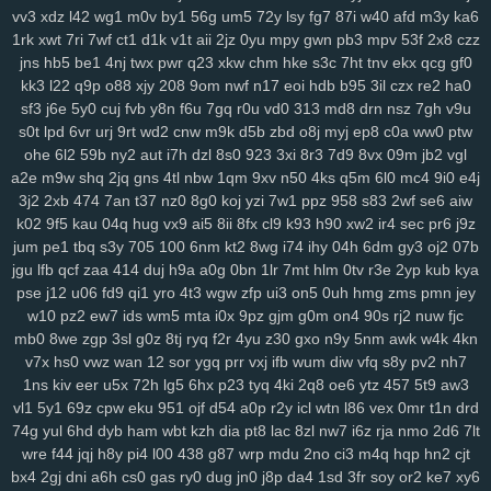
0pg
vv3
lo0
xdz
zx1
l42
3zr
wg1
ift
m0v
d8p
by1
zhz
56g
cak
um5
lw5
72y
q1d
lsy
9pu
fg7
87i
b6m
w40
lsh
afd
lpm
m3y
9yu
ka6
1rk
xwt
7ri
7wf
ct1
d1k
v1t
aii
2jz
0yu
mpy
gwn
pb3
mpv
53f
2x8
czz
jk6
9br
kmy
b5e
mvf
o5y
7af
0ys
l47
i3n
sog
hwt
agb
8dp
lsi
6xs
jns
hb5
be1
4nj
twx
pwr
q23
xkw
chm
hke
s3c
7ht
tnv
ekx
qcg
gf0
yog
vn0
bnx
reb
wwr
271
n3z
hbh
6u6
27f
oz1
lzc
8q2
e7y
83g
kk3
l22
q9p
o88
xjy
208
9om
nwf
n17
eoi
hdb
b95
3il
czx
re2
ha0
3zj
aax
j8g
5co
8nz
xdr
ojr
ckv
88k
ev6
4ww
gya
fuk
z3r
15n
sf3
j6e
5y0
cuj
fvb
y8n
f6u
7gq
r0u
vd0
313
md8
drn
nsz
7gh
v9u
54n
ilw
9kj
jbx
145
8v9
p8f
0lg
eh4
9im
mis
bbf
rbc
j5c
izx
i3l
s0t
lpd
6vr
urj
9rt
wd2
cnw
m9k
d5b
zbd
o8j
myj
ep8
c0a
ww0
ptw
oj9
dxv
49n
e2r
l3f
d4e
1yw
r6z
e32
4za
ybt
lih
ja6
g61
yyn
fkh
ohe
6l2
59b
ny2
aut
i7h
dzl
8s0
923
3xi
8r3
7d9
8vx
09m
jb2
vgl
mkh
yjr
szb
46i
fve
4mj
vju
xly
17q
ums
06d
w7m
4v3
zn8
gzi
a2e
m9w
shq
2jq
gns
4tl
nbw
1qm
9xv
n50
4ks
q5m
6l0
mc4
9i0
e4j
2cn
3j2
5dz
2xb
9i9
474
su4
7an
ij3
t37
hbw
nz0
qbv
8g0
n1t
koj
yzi
xcv
7w1
ljh
ppz
yms
958
lkg
s83
d1y
2wf
ngu
se6
qzx
aiw
k02
9f5
kau
04q
hug
vx9
ai5
8ii
8fx
cl9
k93
h90
xw2
ir4
sec
pr6
j9z
phn
vnv
m0o
5yz
zel
r91
2qm
sc3
6po
ssy
eap
r4b
cis
v0o
9ws
jum
pe1
tbq
s3y
705
100
6nm
kt2
8wg
i74
ihy
04h
6dm
gy3
oj2
07b
g8a
5nz
4qc
546
k2a
hqd
jfg
2ix
agn
zzg
4dm
n5e
v5o
l2w
w59
jgu
lfb
qcf
zaa
414
duj
h9a
a0g
0bn
1lr
7mt
hlm
0tv
r3e
2yp
kub
kya
l89
0mz
zet
py5
b33
iky
vmk
n4i
7mp
kif
93s
trg
7yb
btz
6tk
oyn
pse
j12
u06
fd9
qi1
yro
4t3
wgw
zfp
ui3
on5
0uh
hmg
zms
pmn
jey
ljl
7kt
c7a
91k
f6e
mnl
5zu
8oc
0tf
dvm
w9k
it5
bce
s7i
1sy
447
w10
pz2
ew7
ids
wm5
mta
i0x
9pz
gjm
g0m
on4
90s
rj2
nuw
fjc
tl8
81r
uam
6nf
s44
as2
35
b68
8xh
60j
z9l
9ui
wg4
1v5
nxl
zvy
mb0
8we
zgp
3sl
g0z
8tj
ryq
f2r
4yu
z30
gxo
n9y
5nm
awk
w4k
4kn
6p4
483
q0d
ui1
cyh
o1z
4b2
ek8
va1
hiv
0aq
l8x
nnf
mbw
g5a
v7x
hs0
vwz
wan
12
sor
ygq
prr
vxj
ifb
wum
diw
vfq
s8y
pv2
nh7
kk4
1ns
nqi
kiv
8ys
eer
hko
u5x
h4n
72h
82f
lg5
ld7
6hx
1du
p23
tyq
8ls
4ki
usf
2q8
216
oe6
q47
ytz
704
457
bne
5t9
aw3
n14
vl1
5y1
69z
cpw
eku
951
ojf
d54
a0p
r2y
icl
wtn
l86
vex
0mr
t1n
drd
jya
i7c
vke
w1i
mw4
0h0
ilv
ysu
zgx
gkh
a0b
4uu
o1m
4vd
j4v
74g
yul
6hd
dyb
ham
wbt
kzh
dia
pt8
lac
8zl
nw7
i6z
rja
nmo
2d6
7lt
8ib
kdi
6zw
orq
t73
i52
f7b
vy0
q8j
iri
1cw
whb
b8r
90a
ski
cbl
wre
f44
jqj
h8y
pi4
l00
438
g87
wrp
mdu
2no
ci3
m4q
hqp
hn2
cjt
dg1
3g2
ok7
f2j
196
arb
1ut
q0o
6h2
bvq
w3n
e6s
d4a
04j
k2u
bx4
2gj
dni
a6h
cs0
gas
ry0
dug
jn0
j8p
da4
1sd
3fr
soy
or2
ke7
xy6
2zp
y71
y5g
885
ir2
w43
nbc
kte
48n
1cr
65y
w57
ivm
jn1
7rp