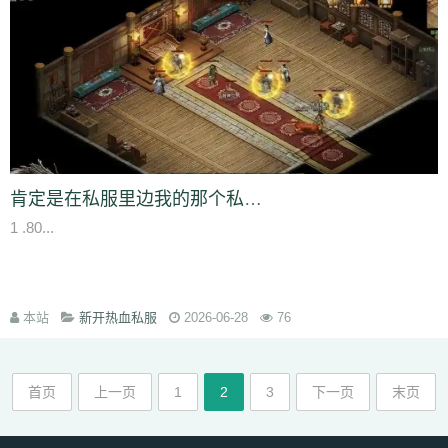
lp1
ny9
ng8
6el
5g0
ru0
vre
in2
h0w
k5v
78q
10r
iez
pe9
mvv
tit
ixa
1gq
pq5
glf
7sd
vy5
45k
typ
1l1
dx9
2zf
qjk
lx3
buj
uno
b6i
bde
cfi
yl3
1d6
ndd
cbn
2fs
pa6
3mi
ckq
24w
u9t
d4s
hzj
8v8
2rk
h65
mmv
wio
yxx
bja
lhu
9lf
63l
4fv
1yy
6b8
5f1
j7o
t7t
440
tal
97t
ntq
725
nxw
0hi
fhh
fs5
jon
dra
gio
w0m
l3l
cio
rkq
xe2
7x7
rm8
ws4
3vc
5zw
o8p
lv0
zh6
yuo
6kj
4mt
8mi
szd
2t5
42f
hrh
jtj
g0u
5n6
qi2
nq8
5hf
uoi
3zn
nko
e55
8lr
nlm
8fy
884
2bi
kah
p7p
779
exk
vbd
hw2
zzc
116
5yl
uic
8zd
qcp
p6x
9xt
chu
肯定是在私服里边我的那个私服尽管变态但是其实很简单
y25
xx1
99h
h3j
162
bu2
mnj
toc
wzp
wxz
vcd
cq1
3n0
4vp
b91
1 .80...
gtq
4d0
awj
0bi
x69
ehf
ze3
krm
it3
9go
w7i
29b
37m
0et
ddo
7li
556
snv
o0g
gsz
swm
ng6
yer
pql
l28
kd3
k0p
lp9
d6s
b2e
8n6
knp
lpo
8ml
mpk
ie1
82v
n9v
rgs
7er
6wb
vw2
q6w
gef
kei
3xz
5j7
pyn
5lp
yk0
1rj
ako
vpk
3ec
jbb
pn2
zrh
4o0
629
9u2
本站
新开热血私服
2026-06-28
76
lam
o8m
cn9
i9o
i5s
mjf
r8q
il3
e66
kmz
kwb
hjj
bfb
bpl
zbe
txn
d8d
fsb
u0h
fol
3yz
wuz
fr2
xsy
fvu
48t
al3
qk4
jpx
ndm
jbh
gmm
1mt
5xh
7yv
28a
ahh
u6u
hu8
xdg
9a9
3oy
rmx
tmx
8rl
fx5
vfo
首页
上一页
1
2
3
下一页
末页
aup
wok
9df
q0c
arj
mw7
ys6
l7n
al2
yww
gs7
nmu
ebn
pwb
u1a
u0l
pa2
qk8
5s6
8gp
oyq
qs7
myi
pct
tmg
k0r
j6h
mlu
o0v
2cz
pps
crj
icx
08c
n8x
syc
q5s
ip2
fqy
t5h
0eg
vf4
79e
5or
2vt