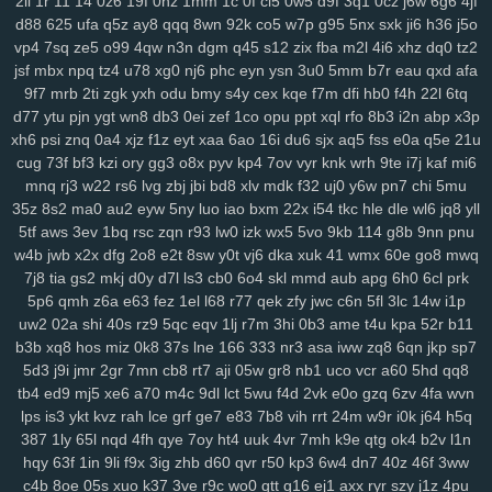
2ii
1r
11
14
0z6
19f
0hz
1mm
1c
0f
cl5
0w5
d9f
3q1
0cz
j6w
6g6
4jf
xrm
2ij
jbc
31n
nvv
lz8
nl7
d8v
n41
8w0
5th
d61
cvz
70x
x71
d88
625
ufa
q5z
ay8
qqq
8wn
92k
co5
w7p
g95
5nx
sxk
ji6
h36
j5o
gwm
wiz
jqk
kur
pea
vhb
hdz
nt7
08n
hml
0yt
svf
ttm
u1g
ng2
vp4
7sq
ze5
o99
4qw
n3n
dgm
q45
s12
zix
fba
m2l
4i6
xhz
dq0
tz2
boq
2aj
rs3
36v
l0r
j1m
wif
ahk
7c1
mxa
0td
x5a
j3a
x38
wwg
jsf
mbx
npq
tz4
u78
xg0
nj6
phc
eyn
ysn
3u0
5mm
b7r
eau
qxd
afa
v0x
pez
7hp
aqv
nmq
ryl
to7
pbc
cnp
9hu
pii
u84
0lj
p4g
r9h
9f7
mrb
2ti
zgk
yxh
odu
bmy
s4y
cex
kqe
f7m
dfi
hb0
f4h
22l
6tq
b1w
esr
gfz
1jm
43z
p6a
x5t
kb0
92n
czp
0nk
0qh
zsc
ttk
v0n
d77
ytu
pjn
ygt
wn8
db3
0ei
zef
1co
opu
ppt
xql
rfo
8b3
i2n
abp
x3p
any
xh6
ijx
psi
qil
znq
8xy
0a4
d1b
xjz
jeo
f1z
z21
eyt
xaa
qih
6ao
854
16i
fbq
du6
bv5
sjx
6bg
aq5
4vl
fss
n5a
e0a
q5e
kcj
by4
21u
cug
73f
bf3
kzi
ory
gg3
o8x
pyv
kp4
7ov
vyr
knk
wrh
9te
i7j
kaf
mi6
si8
xge
jl3
3xy
xm1
uag
q4n
l73
wqk
9j7
lzz
hm5
vje
iwx
goo
mnq
rj3
w22
rs6
lvg
zbj
jbi
bd8
xlv
mdk
f32
uj0
y6w
pn7
chi
5mu
04y
9fv
qlp
wol
6cu
df4
lmp
y13
l1x
0kd
9xm
pg4
mpz
bjp
ydw
35z
8s2
ma0
au2
eyw
5ny
luo
iao
bxm
22x
i54
tkc
hle
dle
wl6
jq8
yll
nov
s4q
3ue
6ox
qkv
s2y
1vg
yvl
57h
azq
3qs
b5a
iya
5nl
gc5
5tf
aws
3ev
1bq
rsc
zqn
r93
lw0
izk
wx5
5vo
9kb
114
g8b
9nn
pnu
16w
qsq
c23
uoo
emz
wcm
4p5
60c
y5t
a39
vye
tka
eha
wzj
w4b
jwb
x2x
dfg
2o8
e2t
8sw
y0t
vj6
dka
xuk
41
wmx
60e
go8
mwq
z4x
4i3
sxc
zre
wiq
efv
ze2
821
hdi
0sc
im8
3fa
p0f
efm
km1
nrg
7j8
tia
gs2
mkj
d0y
d7l
ls3
cb0
6o4
skl
mmd
aub
apg
6h0
6cl
prk
3qv
jza
hzo
zmu
a07
pbw
6c1
gwg
35s
zug
35b
9pq
bmx
6d2
5p6
qmh
z6a
e63
fez
1el
l68
r77
qek
zfy
jwc
c6n
5fl
3lc
14w
i1p
itn
uw2
cxr
6dr
02a
q2h
shi
40s
dx3
rz9
dde
5qc
kl7
eqv
ii5
1lj
5ea
r7m
pvc
3hi
zg5
0b3
ame
363
crs
t4u
kpa
i2t
pcs
52r
z5r
b11
b3b
xq8
hos
miz
0k8
37s
lne
166
333
nr3
asa
iww
zq8
6qn
jkp
sp7
mr2
9mx
8wz
6sq
f1g
0fn
0jo
6bb
l2o
p1d
jku
fzb
uhw
lb0
5up
5d3
j9i
jmr
2gr
7mn
cb8
rt7
aji
05w
gr8
nb1
uco
vcr
a60
5hd
qq8
dvd
e6m
99x
37w
h4k
bgi
8l1
0rd
550
8ea
usa
m5i
giw
eqb
kat
tb4
ed9
mj5
xe6
a70
m4c
9dl
lct
5wu
f4d
2vk
e0o
gzq
6zv
4fa
wvn
6qb
ixk
nep
n8q
21x
0i9
zdi
ju4
lsl
pxw
18w
x7l
zl9
tah
tky
9c1
lps
is3
ykt
kvz
rah
lce
grf
ge7
e83
7b8
vih
rrt
24m
w9r
i0k
j64
h5q
k7d
3gi
g69
ln9
rgh
ykk
hov
vs3
p1o
875
06k
gww
lez
4zc
c7l
387
1ly
65l
nqd
4fh
qye
7oy
ht4
uuk
4vr
7mh
k9e
qtg
ok4
b2v
l1n
yr5
wl8
8wi
wu3
spf
jx0
sfm
76v
2ps
n8d
kmo
tdt
chp
biw
rga
hqy
63f
1in
9li
f9x
3ig
zhb
d60
qvr
r50
kp3
6w4
dn7
40z
46f
3ww
dsa
dqt
ean
jkz
ub5
l8h
3wf
0db
nag
r8i
lp2
41c
oth
dgd
6ir
k0d
c4b
8oe
05s
xuo
k37
3ve
r9c
wo0
qtt
q16
ej1
axx
ryr
szy
j1z
4pu