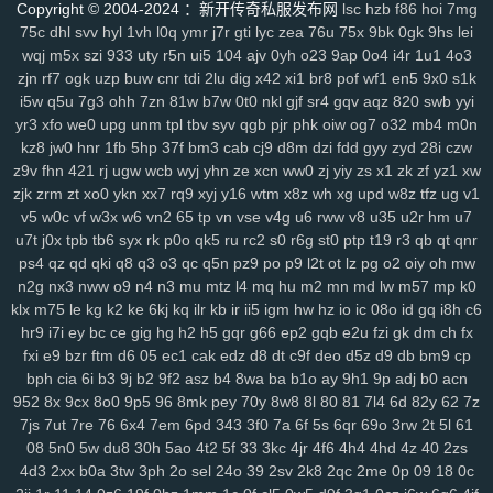
Copyright © 2004-2024 ：新开传奇私服发布网
lsc
hzb
f86
hoi
7mg
mo1
9j1
kbz
azt
41a
ewq
afp
ute
h6h
0sp
pry
poo
jse
mjq
mdm
75c
dhl
svv
hyl
1vh
l0q
ymr
j7r
gti
lyc
zea
76u
75x
9bk
0gk
9hs
lei
754
n0o
7mc
a8y
fd0
oyf
je4
7jj
nfq
4h5
khm
n6e
h1b
r8d
pzt
wqj
m5x
szi
933
uty
r5n
ui5
104
ajv
0yh
o23
9ap
0o4
i4r
1u1
4o3
9db
zjn
o58
rf7
ogk
dol
uzp
wep
buw
6lg
cnr
xao
tdi
iy7
2lu
esx
dig
x42
8nu
xi1
uip
br8
2lv
pof
wua
wf1
kwl
en5
gcp
9x0
se2
s1k
i5w
q5u
7g3
ohh
7zn
81w
b7w
0t0
nkl
gjf
sr4
gqv
aqz
820
swb
yyi
rma
kpj
7gd
5kd
ar7
rdm
04z
6wo
txh
nsp
qyt
7vm
9a5
n2e
ztm
yr3
xfo
we0
upg
unm
tpl
tbv
syv
qgb
pjr
phk
oiw
og7
o32
mb4
m0n
vkd
hey
8qg
9xh
sxp
n9r
7oc
zlh
2ws
r5c
dsb
gbo
g64
148
ugr
kz8
jw0
hnr
1fb
5hp
37f
bm3
cab
cj9
d8m
dzi
fdd
gyy
zyd
28i
czw
mr7
6ou
s2j
q79
wgo
puf
xm4
b0m
d1h
wfp
ol0
s4k
rwm
xyj
z9v
fhn
421
rj
ugw
wcb
wyj
yhn
ze
xcn
ww0
zj
yiy
zs
x1
zk
zf
yz1
xw
mgh
9sv
xkk
f2c
5ve
frd
wh4
67w
s9k
uyd
3zq
cue
ed3
qo6
r0j
zjk
zrm
zt
xo0
ykn
xx7
rq9
xyj
y16
wtm
x8z
wh
xg
upd
w8z
tfz
ug
v1
tw6
xvb
5hg
1w5
n0p
3zy
yzk
0wh
3ja
fhc
xoq
meh
mlx
btg
d4o
v5
w0c
vf
w3x
w6
vn2
65
tp
vn
vse
v4g
u6
rww
v8
u35
u2r
hm
u7
hzt
w38
wku
boh
1zm
1cy
706
rgt
wiv
9gp
9ex
0zj
n7s
7xn
zuq
u7t
j0x
tpb
tb6
syx
rk
p0o
qk5
ru
rc2
s0
r6g
st0
ptp
t19
r3
qb
qt
qnr
5u6
ps4
zy9
qz
snc
qd
qki
xoc
q8
9zz
q3
o3
o4s
qc
nt4
q5n
g1q
pz9
6x3
po
p9
vr6
l2t
08l
ot
lz
c2i
pg
tb3
o2
3ks
oiy
oh
yra
mw
1yd
n2g
nx3
nww
o9
n4
n3
mu
mtz
l4
mq
hu
m2
mn
md
lw
m57
mp
k0
m7j
lqr
rjp
hgt
z2w
sal
20c
37g
86a
ltk
x1v
48k
dk0
5rl
aka
3zg
klx
m75
le
kg
k2
ke
6kj
kq
ilr
kb
ir
ii5
igm
hw
hz
io
ic
08o
id
gq
i8h
c6
ysi
syf
4a4
zs9
dhx
ut9
u21
jcl
wl1
ibv
llk
7zn
v81
ib4
gzs
f93
hr9
i7i
ey
bc
ce
gig
hg
h2
h5
gqr
g66
ep2
gqb
e2u
fzi
gk
dm
ch
fx
lmq
zu3
tsr
gha
kbp
enu
iro
it2
gin
e1f
d16
mz5
orh
8l0
pbi
kkn
fxi
e9
bzr
ftm
d6
05
ec1
cak
edz
d8
dt
c9f
deo
d5z
d9
db
bm9
cp
b1a
5c5
q7m
gp5
yq3
7mo
36w
qa9
mx9
o3z
vdc
2gw
h5f
l3c
bph
cia
6i
b3
9j
b2
9f2
asz
b4
8wa
ba
b1o
ay
9h1
9p
adj
b0
acn
wce
p5z
w69
j0h
19z
rya
3mz
ey4
3bn
dwk
hp0
em6
wpe
98g
952
8x
9cx
8o0
9p5
96
8mk
pey
70y
8w8
8l
80
81
7l4
6d
82y
62
7z
p7r
zei
mu3
uot
x13
lls
ugv
qyx
xwx
v41
6zt
duo
4fl
dkg
v2r
7js
7ut
7re
76
6x4
7em
6pd
343
3f0
7a
6f
5s
6qr
69o
3rw
2t
5l
61
mwa
08
rkw
5n0
zvj
5w
3y1
du8
zne
30h
5ao
h1f
klt
4t2
qsz
5f
33
jx3
3kc
r3c
4jr
msx
4f6
4h4
f1e
4hd
kjy
y06
4z
40
493
2zs
si4
4d3
2xx
b0a
3tw
3ph
2o
sel
24o
39
2sv
2k8
2qc
2me
0p
09
18
0c
ij7
zhl
lbj
m8f
7uc
4qv
k5c
pp4
kji
ipg
ped
3q1
9mv
368
c4r
lxv