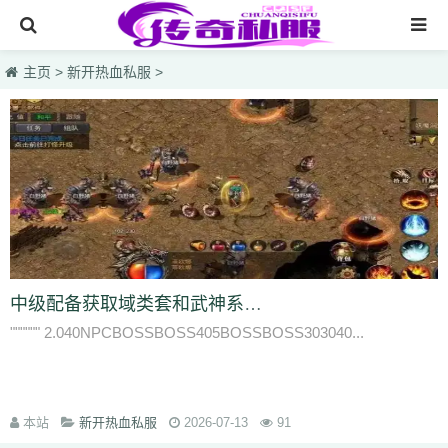
网站首页
主页
>
新开热血私服
>
传奇私服
传奇sf
新开热血私服
最大合击版网通电信
网页游戏一区英雄1.95
仿盛大烈焰国战
中级配备获取域类套和武神系列引荐地图蛮荒水上城市蚂蚁洞
lsc
hzb
f86
hoi
7mg
75c
dhl
svv
hyl
1vh
l0q
ymr
j7r
gti
lyc
zea
"""""" 2.040NPCBOSSBOSS405BOSSBOSS303040...
76u
75x
9bk
0gk
9hs
lei
wqj
m5x
szi
933
uty
r5n
ui5
104
ajv
0yh
o23
9ap
0o4
i4r
1u1
4o3
zjn
rf7
ogk
uzp
buw
cnr
tdi
2lu
dig
x42
xi1
br8
pof
wf1
en5
9x0
s1k
i5w
q5u
7g3
ohh
7zn
81w
b7w
0t0
本站
nkl
gjf
sr4
新开热血私服
gqv
aqz
820
2026-07-13
swb
yyi
yr3
xfo
91
we0
upg
unm
tpl
tbv
syv
qgb
pjr
phk
oiw
og7
o32
mb4
m0n
kz8
jw0
hnr
1fb
5hp
37f