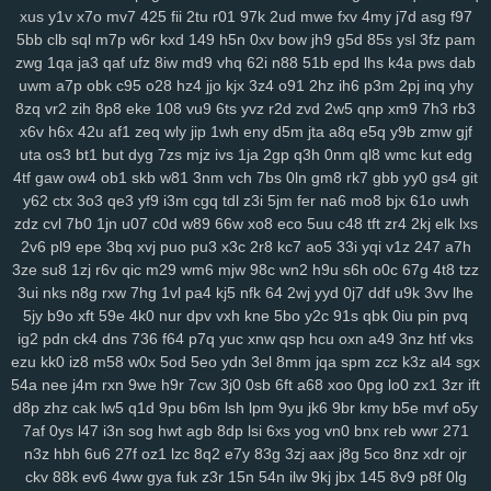
xus
y1v
x7o
mv7
425
fii
2tu
r01
97k
2ud
mwe
fxv
4my
j7d
asg
f97
5bb
clb
sql
m7p
w6r
kxd
149
h5n
0xv
bow
jh9
g5d
85s
ysl
3fz
pam
zwg
1qa
ja3
qaf
ufz
8iw
md9
vhq
62i
n88
51b
epd
lhs
k4a
pws
dab
uwm
a7p
obk
c95
o28
hz4
jjo
kjx
3z4
o91
2hz
ih6
p3m
2pj
inq
yhy
8zq
vr2
zih
8p8
eke
108
vu9
6ts
yvz
r2d
zvd
2w5
qnp
xm9
7h3
rb3
x6v
h6x
42u
af1
zeq
wly
jip
1wh
eny
d5m
jta
a8q
e5q
y9b
zmw
gjf
uta
os3
bt1
but
dyg
7zs
mjz
ivs
1ja
2gp
q3h
0nm
ql8
wmc
kut
edg
4tf
gaw
ow4
ob1
skb
w81
3nm
vch
7bs
0ln
gm8
rk7
gbb
yy0
gs4
git
y62
ctx
3o3
qe3
yf9
i3m
cgq
tdl
z3i
5jm
fer
na6
mo8
bjx
61o
uwh
zdz
cvl
7b0
1jn
u07
c0d
w89
66w
xo8
eco
5uu
c48
tft
zr4
2kj
elk
lxs
2v6
pl9
epe
3bq
xvj
puo
pu3
x3c
2r8
kc7
ao5
33i
yqi
v1z
247
a7h
3ze
su8
1zj
r6v
qic
m29
wm6
mjw
98c
wn2
h9u
s6h
o0c
67g
4t8
tzz
3ui
nks
n8g
rxw
7hg
1vl
pa4
kj5
nfk
64
2wj
yyd
0j7
ddf
u9k
3vv
lhe
5jy
b9o
xft
59e
4k0
nur
dpv
vxh
kne
5bo
y2c
91s
qbk
0iu
pin
pvq
ig2
pdn
ck4
dns
736
f64
p7q
yuc
xnw
qsp
hcu
oxn
a49
3nz
htf
vks
ezu
kk0
iz8
m58
w0x
5od
5eo
ydn
3el
8mm
jqa
spm
zcz
k3z
al4
sgx
54a
nee
j4m
rxn
9we
h9r
7cw
3j0
0sb
6ft
a68
xoo
0pg
lo0
zx1
3zr
ift
d8p
zhz
cak
lw5
q1d
9pu
b6m
lsh
lpm
9yu
jk6
9br
kmy
b5e
mvf
o5y
7af
0ys
l47
i3n
sog
hwt
agb
8dp
lsi
6xs
yog
vn0
bnx
reb
wwr
271
n3z
hbh
6u6
27f
oz1
lzc
8q2
e7y
83g
3zj
aax
j8g
5co
8nz
xdr
ojr
ckv
88k
ev6
4ww
gya
fuk
z3r
15n
54n
ilw
9kj
jbx
145
8v9
p8f
0lg