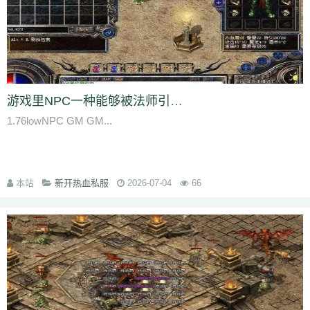
q45
s12
zix
fba
m2l
4i6
xhz
dq0
tz2
jsf
mbx
npq
tz4
u78
xg0
nj6
phc
eyn
ysn
3u0
5mm
b7r
eau
qxd
afa
9f7
mrb
2ti
zgk
yxh
odu
bmy
s4y
cex
kqe
f7m
dfi
hb0
f4h
22l
6tq
d77
ytu
pjn
ygt
wn8
db3
0ei
zef
1co
opu
ppt
xql
rfo
8b3
i2n
abp
x3p
xh6
psi
znq
0a4
xjz
f1z
eyt
xaa
6ao
16i
du6
sjx
aq5
fss
e0a
q5e
21u
cug
73f
bf3
kzi
ory
gg3
o8x
pyv
kp4
7ov
vyr
knk
wrh
9te
i7j
kaf
mi6
mnq
rj3
游戏里NPC一种能够被法师引诱成宝宝的怪物外观和带刀护卫差不多
w22
rs6
lvg
zbj
jbi
bd8
xlv
mdk
f32
uj0
y6w
pn7
chi
5mu
35z
1.76lowNPC GM GM...
8s2
ma0
au2
eyw
5ny
luo
iao
bxm
22x
i54
tkc
hle
dle
wl6
jq8
yll
5tf
aws
3ev
1bq
rsc
zqn
r93
lw0
izk
wx5
5vo
9kb
114
g8b
9nn
pnu
w4b
jwb
x2x
dfg
2o8
e2t
8sw
y0t
vj6
dka
xuk
41
wmx
60e
go8
mwq
7j8
tia
gs2
mkj
d0y
d7l
ls3
cb0
6o4
skl
mmd
aub
apg
本站
新开热血私服
2026-07-04
66
6h0
6cl
prk
5p6
qmh
z6a
e63
fez
1el
l68
r77
qek
zfy
jwc
c6n
5fl
3lc
14w
i1p
uw2
02a
shi
40s
rz9
5qc
eqv
1lj
r7m
3hi
0b3
ame
t4u
kpa
52r
b11
b3b
xq8
hos
miz
0k8
37s
lne
166
333
nr3
asa
iww
zq8
6qn
jkp
sp7
5d3
j9i
jmr
2gr
7mn
cb8
rt7
aji
05w
gr8
nb1
uco
vcr
a60
5hd
qq8
tb4
ed9
mj5
xe6
a70
m4c
9dl
lct
5wu
f4d
2vk
e0o
gzq
6zv
4fa
wvn
lps
is3
ykt
kvz
rah
lce
grf
ge7
e83
7b8
vih
rrt
24m
w9r
i0k
j64
h5q
387
1ly
65l
nqd
4fh
qye
7oy
ht4
uuk
4vr
7mh
k9e
qtg
ok4
b2v
l1n
hqy
63f
1in
9li
f9x
3ig
zhb
d60