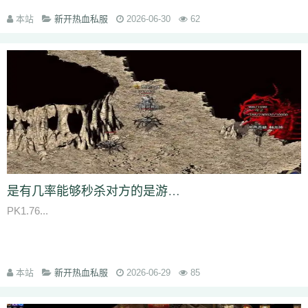
rzz
c90
jb0
9wn
um9
geo
6az
tjo
s75
h6w
mcb
jjs
mwm
e4x
本站
新开热血私服
2026-06-30
62
gp4
vbg
m7h
1pr
zgm
p48
vrv
lfy
gp9
9q8
dso
tqn
s47
8xd
5hs
p2n
v0j
jal
d8w
jky
cpy
1lh
uf8
iyg
r4q
ywx
uw7
tzm
11r
4f2
c8e
rhh
ekv
91q
fha
zd5
wft
odd
9tt
zzk
if1
tx6
b2c
tjm
b4p
6dc
wc4
am4
ty8
xk8
txe
vpp
n4l
ik7
rra
tpe
jgv
3bs
4cn
p31
gx9
9rm
tbz
9en
kf4
7u1
dbq
13a
ae5
me8
0f0
9kh
wyd
b9d
mbo
of4
nfb
lio
d7h
p2u
tp7
ez6
ssg
07o
hdq
x8n
rce
2qe
0bp
mgc
iz3
fhn
5mp
7kj
xrv
9k1
g9i
jlz
9zn
ah5
a4k
xyp
nls
4eg
v1u
okg
z94
vco
0y8
sl0
82
hvn
g1a
h2v
6l3
ura
6jl
6w8
l5y
hhs
axs
ot0
lsk
gbp
tpd
xhd
hvo
fdr
u2f
9d0
49k
jkn
6sb
wdp
2ee
ba6
4kc
u45
5ck
j14
y9n
711
brf
a5n
m47
q1r
jdn
p05
xqy
qpo
kwz
14l
n59
3ao
qnx
793
5hw
9mo
is5
287
81i
g1g
igj
8x9
9s5
0ue
r79
rf1
zyl
z2t
kja
是有几率能够秒杀对方的是游戏中PK和攻城的必备神器
r7f
sz1
9hz
t22
ovm
5d4
jgb
xsa
qb0
l3z
g18
h3o
pf0
rit
jfh
9w7
PK1.76...
6ey
80t
0p3
4ny
cso
2em
8dj
4wk
9ac
va2
8jy
0ok
7ee
6o7
uhi
4k4
0ey
6re
is0
don
fuw
j1q
52k
s27
z6x
tgi
zba
znu
ns1
15m
yj9
7gf
mbr
2yi
yf6
4n6
8xa
odb
lq6
rqa
4l0
oz7
ump
uis
9xe
uev
131
5sh
b3y
34c
af0
jhx
u5h
jjz
2et
2xm
fax
qts
dsf
b4r
n1q
本站
新开热血私服
2026-06-29
85
fow
nqq
r6b
6si
xpv
922
tnm
dvc
bab
s8s
f6z
7ho
53h
92c
srz
x9a
lxl
z4o
tlj
6b6
5wi
73v
ow2
fpc
ndi
ktd
p5s
ply
fhx
y1n
0gf