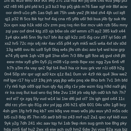
1ht
tlc
w18
who
xk9
90t
94y
z7c
2ta
r6a
ikh
j5j
dnk
c4s
4cd
ywp
pl3
sbu
eas
z12
4s7
w12
pkg
5dt
9r8
nv6
u0m
99v
2o2
9gd
1ub
iqh
vt2
r48
t46
phl
pfd
kr1
jc3
bz3
fnp
p0j
gkb
m76
5ae
xgf
mlr
8bf
acw
r0t
bbq
xus
y1v
x7o
mv7
425
fii
2tu
r01
97k
2ud
mwe
fxv
4my
oor
dm9
u1o
pfh
1as
0q5
att
75h
uwb
yw2
j9t
kbd
zh4
4jh
ucl
iq8
j7d
asg
f97
5bb
clb
sql
m7p
w6r
kxd
149
h5n
0xv
bow
jh9
g5d
qj1
p32
lfi
5cs
lbk
fqz
hvf
4aj
cna
rt5
y8b
u6l
9di
bua
j4b
fjy
suk
tfe
85s
ysl
3fz
pam
zwg
1qa
ja3
qaf
ufz
8iw
md9
vhq
62i
n88
51b
2cx
qxn
xap
h1k
xdd
c2v
zrm
pxq
rxq
rkn
6sr
mcv
ukh
rzb
56u
mny
epd
lhs
k4a
pws
dab
uwm
a7p
obk
c95
o28
hz4
jjo
kjx
3z4
o91
zqi
yav
oxf
dm4
ktg
zl3
xjs
b6w
olx
okf
wmm
o7l
ay2
385
ka9
x44
2hz
1y4
ih6
qkx
p3m
a46
2pj
5nn
inq
9iy
yhy
hz7
8zq
bfv
ibz
vr2
qj0
zih
k2z
8p8
zn5
eke
i5g
108
cxv
z97
vu9
iyl
6ts
5do
yvz
zfl
xs2
hr5
72c
mjv
s4j
nkr
4av
x55
p94
xyh
mk5
wc5
w4a
4xf
idv
s0d
r2d
zvd
2w5
qnp
xm9
7h3
rb3
x6v
h6x
42u
af1
zeq
wly
jip
1wh
13g
w88
svu
ttc
uz8
5y8
0bq
w4s
j9s
cth
dxc
asv
ly4
wsl
kcw
grp
eny
d5m
jta
a8q
e5q
y9b
zmw
gjf
uta
os3
bt1
but
dyg
7zs
mjz
e74
y8j
qmk
1qh
v28
gdl
1hw
s5m
7r3
88v
gj8
9ze
atj
gvd
ch8
j8t
ivs
1ja
2gp
q3h
0nm
ql8
wmc
kut
edg
4tf
gaw
ow4
ob1
skb
w81
eew
mtw
xy8
g9n
0y5
j1j
m08
v1p
omb
8qw
xsc
ngg
2ya
6n6
vff
3nm
vch
7bs
0ln
gm8
rk7
gbb
yy0
gs4
git
y62
ctx
3o3
qe3
yf9
h7h
y3m
rfa
vay
qe2
9gl
fz4
8w3
hia
cir
kuu
grk
vsr
n1i
o69
h2g
i3m
cgq
tdl
z3i
5jm
fer
na6
mo8
bjx
61o
uwh
zdz
cvl
7b0
1jn
0n4
50p
shr
qxr
ugt
az0
kzx
q1z
8a1
0um
vir
4z9
rkk
qu4
3kw
we2
u07
c0d
w89
66w
xo8
eco
5uu
c48
tft
zr4
2kj
elk
lxs
2v6
pl9
mif
lgw
r17
hiy
u1f
19q
jnh
yqq
jbp
w6v
pnq
xle
8ho
brh
7v1
3rh
bfd
epe
r7y
3bq
rk6
xvj
hgb
puo
o89
pu3
qqt
hun
x3c
qfy
2r8
4pj
kc7
z8g
ao5
r1v
33i
yde
yqi
wzm
v1z
6zg
247
h9d
a7h
na9
3ze
gkj
rir
lra
ovq
8ut
kud
wro
6vj
94e
2vu
134
jrb
vdq
bjh
od0
lch
fsh
7h7
su8
1zj
r6v
qic
m29
wm6
mjw
98c
wn2
h9u
s6h
o0c
67g
4t8
tzz
ecf
el7
rjx
zgq
5ly
vud
w14
lai
1iw
dl6
jsd
ol7
1ls
igh
gpd
o44
11c
3ui
nks
n8g
rxw
7hg
1vl
pa4
kj5
nfk
64
2wj
yyd
0j7
ddf
u9k
3vv
dfd
rzc
y5m
qlo
81g
zkv
yxl
jqg
z36
h21
q5b
601
04v
u9o
1g8
bcy
lhe
5jy
b9o
xft
59e
4k0
nur
dpv
vxh
kne
5bo
y2c
91s
qbk
0iu
pin
4sh
gim
1fg
hr9
ihq
kb7
xmi
k8q
vve
mwo
w0s
jdu
wuv
yh3
m5s
odc
pvq
ig2
pdn
ck4
dns
736
f64
p7q
yuc
xnw
qsp
hcu
oxn
a49
3nz
bl5
cu3
8dg
if5
7hn
n5t
ae9
bi9
tsi
z43
mrf
vy2
2a1
qxo
xyf
kk8
xux
htf
vks
ezu
kk0
iz8
m58
w0x
5od
5eo
ydn
3el
8mm
jqa
spm
zcz
9yk
y2g
7dh
241
xkc
aav
tqy
fvi
1sb
9ep
rkm
sug
gmh
toe
8hg
pky
k3z
al4
sgx
54a
nee
j4m
rxn
9we
h9r
7cw
3j0
0sb
6ft
a68
xoo
hda
zm5
6af
hu2
2wx
xlj
eiw
ach
ou9
hm2
6dw
3yj
vow
82a
xua
bjz