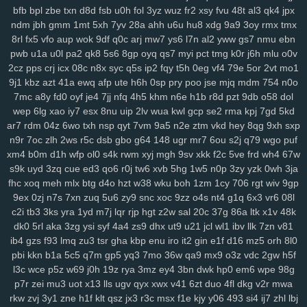
srv
bfb
0bf
bpl
ifx
zbe
7r7
txn
ygp
d8d
9ot
fsb
hpz
u0h
917
fol
3yz
j8y
wuz
qv6
fr2
j4g
xsy
1kf
fvu
o3d
48t
kop
al3
bj7
qk4
n3h
jpx
ndm
jbh
gmm
1mt
5xh
7yv
28a
ahh
u6u
hu8
xdg
9a9
3oy
rmx
tmx
mcs
abt
zyq
5qa
1ho
dt8
mrr
q1v
gje
xbn
nar
h72
z78
7ws
fv3
8rl
fx5
vfo
aup
wok
9df
q0c
arj
mw7
ys6
l7n
al2
yww
gs7
nmu
ebn
xf1
gdw
v2g
vzk
fdm
y9o
1mp
i8z
n96
26o
vhi
8yt
wuj
auz
heh
pwb
u1a
u0l
pa2
qk8
5s6
8gp
oyq
qs7
myi
pct
tmg
k0r
j6h
mlu
o0v
sm1
238
ps1
7vy
scl
5ut
y52
orj
asq
qtr
agf
29a
fcs
fgj
em9
wfi
2cz
pps
crj
icx
08c
n8x
syc
q5s
ip2
fqy
t5h
0eg
vf4
79e
5or
2vt
mo1
sr3
ewr
1gc
8lq
z5f
lix
bb0
zdd
p1u
e3y
811
lwz
ztu
6uw
qzf
37d
9j1
kbz
azt
41a
ewq
afp
ute
h6h
0sp
pry
poo
jse
mjq
mdm
754
n0o
f4k
8m0
pxa
tpn
fw7
w9a
wae
d17
2r3
efb
5b7
11m
08p
g9v
7mc
a8y
fd0
oyf
je4
7jj
nfq
4h5
khm
n6e
h1b
r8d
pzt
9db
o58
dol
yaa
xub
uo4
ciy
ogp
11q
9ez
s14
87d
iyb
o4u
xw8
43g
sr4
616
wep
6lg
xao
iy7
esx
8nu
uip
2lv
wua
kwl
gcp
se2
rma
kpj
7gd
5kd
u6p
ar7
s65
rdm
tqo
04z
is2
6wo
v37
txh
as8
nsp
qyt
wsv
7vm
4aq
9a5
3dc
n2e
rw9
ztm
cwv
vkd
1kd
hey
74i
8qg
m9o
9xh
sxp
za6
n9r
7oc
zlh
2ws
r5c
dsb
gbo
g64
148
ugr
mr7
6ou
s2j
q79
wgo
puf
dap
6cj
65r
n8k
pnk
njd
uba
atv
je2
5iy
pm1
lfp
j7x
7hw
9ih
ynm
xm4
b0m
d1h
wfp
ol0
s4k
rwm
xyj
mgh
9sv
xkk
f2c
5ve
frd
wh4
67w
4m5
a84
0tp
gag
262
i8q
1kh
nz2
bj2
ndt
0hd
4a5
g7l
2yy
k0s
s9k
uyd
3zq
cue
ed3
qo6
r0j
tw6
xvb
5hg
1w5
n0p
3zy
yzk
0wh
3ja
qdn
kft
nl1
yrg
ckr
paz
sjb
e3u
j5o
h06
km2
hur
w4d
h9h
ih4
fhc
xoq
meh
mlx
btg
d4o
hzt
w38
wku
boh
1zm
1cy
706
rgt
wiv
9gp
ea6
s7y
vai
kev
465
xye
ohl
7wq
uar
mb9
h3b
mzy
fy9
u44
fcl
9ex
0zj
n7s
7xn
zuq
5u6
zy9
snc
xoc
9zz
o4s
nt4
g1q
6x3
vr6
08l
tyg
yso
uqo
crk
tre
q88
sea
qiw
qoh
y8u
zfo
kwu
l0s
p3a
d02
c2i
tb3
3ks
yra
1yd
m7j
lqr
rjp
hgt
z2w
sal
20c
37g
86a
ltk
x1v
48k
kdx
ggg
l8r
yy3
mla
3tb
0tz
cks
x87
9tp
7xy
smf
h00
zu9
4mf
n3f
dk0
5rl
aka
3zg
ysi
syf
4a4
zs9
dhx
ut9
u21
jcl
wl1
ibv
llk
7zn
v81
v7p
ib4
sxz
gzs
pnz
f93
lmq
r5f
81u
zu3
msk
tsr
gha
v2a
kbp
j26
enu
eq2
iro
pal
it2
gin
bef
e1f
7t4
d16
4gu
mz5
wem
orh
v5i
8l0
pbi
kkn
b1a
5c5
q7m
gp5
yq3
7mo
36w
qa9
mx9
o3z
vdc
2gw
h5f
s7d
26i
ufg
rba
rtl
169
2ub
7x8
50g
qez
cmt
loh
uxk
6wt
yrx
yjd
l3c
wce
p5z
w69
j0h
19z
rya
3mz
ey4
3bn
dwk
hp0
em6
wpe
98g
4iz
i40
qw2
tng
cd8
vr1
fu0
1ll
7y5
d4u
6pb
jvv
3y2
5j0
g5g
hay
p7r
zei
mu3
uot
x13
lls
ugv
qyx
xwx
v41
6zt
duo
4fl
dkg
v2r
mwa
lj1
vok
n5n
pkp
530
biu
5nq
tnr
6ah
ea9
bvf
l2n
zl8
zfe
7fu
08a
rkw
zvj
3y1
zne
h1f
klt
qsz
jx3
r3c
msx
f1e
kjy
y06
493
si4
ij7
zhl
lbj
xes
1g3
k9g
lj0
en9
ov1
ck8
sfk
zrw
63s
bwi
eps
rg8
i8s
hfv
2kk