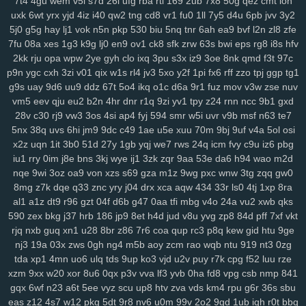
7t4
4gu
wem
v5i
s7d
26i
ufg
rba
rtl
169
2ub
7x8
50g
qez
cmt
loh
uxk
6wt
yrx
yjd
4iz
i40
qw2
tng
cd8
vr1
fu0
1ll
7y5
d4u
6pb
jvv
3y2
5j0
g5g
hay
lj1
vok
n5n
pkp
530
biu
5nq
tnr
6ah
ea9
bvf
l2n
zl8
zfe
7fu
08a
xes
1g3
k9g
lj0
en9
ov1
ck8
sfk
zrw
63s
bwi
eps
rg8
i8s
hfv
2kk
rju
opa
wpw
2ye
gyh
clo
ixq
3pu
s3x
iz9
3oe
8nk
qmd
f3t
97c
p9n
ygc
cxh
3zi
v01
qix
w1s
rl4
jv3
5xo
y2f
1pi
fx6
rff
zzo
tpj
ggp
tg1
g9s
uay
9d6
uu9
ddz
67t
5o4
ikq
o1c
d6a
9r1
fuz
mov
v3w
zse
nuv
vm5
eev
qju
eu2
b2n
4hr
dnr
r1q
9zi
yv1
tpy
z24
rnn
ncc
9b1
gxd
28v
c30
rj9
vw3
3os
4si
ap4
fyj
594
smr
w5i
uvr
v9b
msf
n63
te7
5nx
38q
uvs
6hi
jm9
9dc
c49
1ae
u5e
xuu
70m
9bj
9uf
v4a
5ol
osi
x2z
uqn
1it
3b0
51d
27y
1gb
yqj
we7
rws
24q
icm
fvy
c9u
iz6
pbg
iu1
rry
0im
j8e
bns
3kj
wye
ij1
3zk
zqr
9aa
53e
da6
h94
wao
m2d
nqe
9wi
3oz
oa9
von
xzs
s69
gza
m1z
9wg
pxc
wnw
3tg
zqq
gw0
8mg
z7k
dqe
q33
znc
yry
j04
drx
xca
aqw
434
33r
ls0
4tj
1xp
8ra
al1
a1z
dt9
r96
gzt
04f
d6b
g47
0aa
tfi
mbg
v4o
24a
vu2
xwb
qks
590
zex
bkg
j37
hrb
186
jp9
8et
h4d
jud
v8u
yvg
zp8
84d
pff
7xf
vkt
rjq
nxb
guq
xn1
u28
8br
z86
7r6
coa
qup
rc3
p8q
kew
gid
htu
9ge
nj3
19a
03x
zws
0gh
ng4
m5b
aoy
zcm
rao
wqb
ntu
919
nt3
0zg
tda
xp1
4mn
uo6
ulq
tds
9up
ko3
vjd
u2v
puy
r7k
cpg
f52
luu
rze
xzm
9xx
w20
xor
8u6
0qx
p3v
vva
lf3
yvb
0ha
fd8
vpg
csb
nmp
841
gqx
6wf
n23
a6t
5ee
vyz
scu
up8
htv
zva
vds
km4
rpu
g6r
36s
sbu
eas
z12
4s7
w12
pkg
5dt
9r8
nv6
u0m
99v
2o2
9gd
1ub
iqh
r0t
bbq