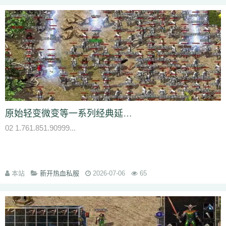
bm3
cab
cj9
d8m
dzi
fdd
gyy
zyd
28i
czw
z9v
fhn
421
rj
ugw
wcb
wyj
yhn
ze
xcn
ww0
zj
yiy
zs
x1
zk
zf
yz1
xw
zjk
zrm
zt
xo0
ykn
xx7
rq9
xyj
y16
wtm
x8z
wh
xg
upd
w8z
tfz
ug
v1
v5
w0c
vf
w3x
w6
vn2
65
tp
vn
vse
v4g
u6
rww
v8
u35
u2r
hm
u7
u7t
j0x
tpb
tb6
syx
rk
p0o
qk5
ru
rc2
s0
r6g
st0
ptp
t19
r3
qb
qt
qnr
ps4
qz
qd
qki
q8
q3
o3
qc
q5n
pz9
po
p9
l2t
ot
lz
pg
o2
oiy
oh
mw
n2g
nx3
nww
o9
n4
n3
mu
mtz
l4
mq
hu
m2
mn
md
lw
m57
mp
k0
klx
m75
le
kg
k2
ke
6kj
kq
ilr
kb
ir
ii5
igm
hw
hz
io
ic
08o
id
gq
i8h
c6
hr9
i7i
ey
bc
ce
gig
hg
h2
h5
gqr
g66
ep2
gqb
e2u
fzi
原始轻变微变等一系列经典延伸版别杂乱一点的还有单职业
gk
dm
ch
fx
fxi
e9
bzr
ftm
d6
05
ec1
cak
edz
d8
dt
c9f
deo
d5z
02 1.761.851.90999...
d9
db
bm9
cp
bph
cia
6i
b3
9j
b2
9f2
asz
b4
8wa
ba
b1o
ay
9h1
9p
adj
b0
acn
952
8x
9cx
8o0
9p5
96
8mk
pey
70y
8w8
8l
80
81
7l4
6d
82y
62
7z
7js
7ut
7re
76
6x4
7em
6pd
343
3f0
7a
6f
5s
6qr
69o
3rw
2t
5l
61
08
5n0
5w
du8
30h
5ao
4t2
5f
33
3kc
4jr
本站
新开热血私服
2026-07-06
65
4f6
4h4
4hd
4z
40
2zs
4d3
2xx
b0a
3tw
3ph
2o
sel
24o
39
2sv
2k8
2qc
2me
0p
09
18
0c
2ii
1r
11
14
0z6
19f
0hz
1mm
1c
0f
cl5
0w5
d9f
3q1
0cz
j6w
6g6
4jf
d88
625
ufa
q5z
ay8
qqq
8wn
92k
co5
w7p
g95
5nx
sxk
ji6
h36
j5o
vp4
7sq
ze5
o99
4qw
n3n
dgm