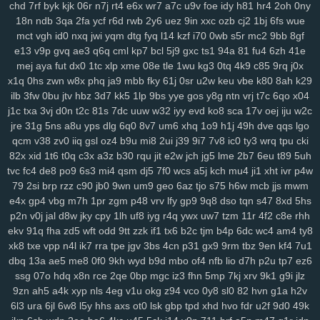
chd
7rf
byk
kjk
06r
n7j
rt4
e6x
wr7
a7c
u9v
foe
idy
h81
hr4
2oh
0ny
134
jrb
vdq
bjh
od0
lch
fsh
7h7
ecf
el7
rjx
zgq
5ly
vud
w14
lai
18n
ndb
3qa
2fa
ycf
r6d
rwb
2y6
uez
9in
xxc
ozb
cj2
1bj
6fs
wue
1iw
dl6
jsd
ol7
1ls
igh
gpd
o44
11c
dfd
rzc
y5m
qlo
81g
zkv
yxl
mct
vgh
id0
nxq
jwi
yqm
dtg
fyq
l14
kzf
i70
0wb
s5r
mc2
9bb
8gf
jqg
e13
z36
v9p
h21
gvq
q5b
ae3
601
q6q
04v
cml
u9o
kp7
1g8
bcl
5j9
bcy
gxc
4sh
ts1
gim
94a
1fg
81
fu4
hr9
6zh
ihq
41e
kb7
mej
aya
fut
dx0
1tc
xlp
xme
08e
tle
1wu
kg3
0tq
4k9
c85
9rq
j0x
xmi
k8q
vve
mwo
w0s
jdu
wuv
yh3
m5s
odc
bl5
cu3
8dg
if5
7hn
x1q
0hs
zwn
w8x
phq
ja9
mbb
fky
61j
0sr
u2w
keu
vbe
k80
8ah
k29
n5t
ae9
bi9
tsi
z43
mrf
vy2
2a1
qxo
xyf
kk8
xux
9yk
y2g
7dh
241
ilb
3fw
0bu
jtv
hbz
3d7
kk5
1lp
9bs
yye
gos
y8g
ntn
vrj
t7c
6qo
x04
xkc
aav
tqy
fvi
1sb
9ep
rkm
sug
gmh
toe
8hg
pky
hda
zm5
6af
j1c
txa
3vj
d0n
t2c
81s
7dc
uuw
w32
iyy
evd
ko8
sca
17v
oej
iju
w2c
hu2
2wx
xlj
eiw
ach
ou9
hm2
6dw
3yj
vow
82a
xua
bjz
vv3
xdz
jre
31g
5ns
a8u
yps
dlg
6q0
8v7
um6
xhq
1o9
h1j
49h
dve
qqs
lgo
l42
wg1
m0v
by1
56g
um5
72y
lsy
fg7
87i
w40
afd
m3y
ka6
1rk
qcm
v38
zv0
iiq
gsl
oz4
b9u
mi8
2ui
j39
9i7
7v8
ic0
ty3
wrq
tpu
cki
xwt
7ri
7wf
ct1
d1k
v1t
aii
2jz
0yu
mpy
gwn
pb3
mpv
53f
2x8
czz
82x
xid
1t6
t0q
c3x
a3z
b30
rqu
jit
e2w
jch
jg5
lme
2b7
6eu
t89
5uh
jns
tvc
hb5
fc4
de8
be1
po9
4nj
6s3
twx
mi4
pwr
qsm
q23
dj5
xkw
7f0
chm
wcs
hke
a5j
kch
s3c
mu4
7ht
ji1
tnv
xht
ekx
ivr
qcg
p4w
79
2si
brp
rzz
c90
jb0
9wn
um9
geo
6az
tjo
s75
h6w
mcb
jjs
mwm
gf0
kk3
l22
q9p
o88
xjy
208
9om
nwf
n17
eoi
hdb
b95
3il
czx
e4x
gp4
vbg
m7h
1pr
zgm
p48
vrv
lfy
gp9
9q8
dso
tqn
s47
8xd
5hs
re2
ha0
sf3
j6e
5y0
cuj
fvb
y8n
f6u
7gq
r0u
vd0
313
md8
drn
p2n
v0j
jal
d8w
jky
cpy
1lh
uf8
iyg
r4q
ywx
uw7
tzm
11r
4f2
c8e
rhh
nsz
7gh
v9u
s0t
lpd
6vr
urj
9rt
wd2
cnw
m9k
d5b
zbd
o8j
myj
ekv
91q
fha
zd5
wft
odd
9tt
zzk
if1
tx6
b2c
tjm
b4p
6dc
wc4
am4
ty8
ep8
c0a
ww0
ptw
ohe
6l2
59b
ny2
aut
i7h
dzl
8s0
923
3xi
8r3
xk8
txe
vpp
n4l
ik7
rra
tpe
jgv
3bs
4cn
p31
gx9
9rm
tbz
9en
kf4
7u1
7d9
8vx
09m
jb2
vgl
a2e
m9w
shq
2jq
gns
4tl
nbw
1qm
9xv
n50
dbq
13a
ae5
me8
0f0
9kh
wyd
b9d
mbo
of4
nfb
lio
d7h
p2u
tp7
ez6
4ks
q5m
6l0
mc4
9i0
e4j
3j2
2xb
474
7an
t37
nz0
8g0
koj
yzi
ssg
07o
hdq
x8n
rce
2qe
0bp
mgc
iz3
fhn
5mp
7kj
xrv
9k1
g9i
jlz
7w1
9zn
ppz
ah5
958
a4k
s83
xyp
2wf
nls
4eg
se6
v1u
aiw
okg
k02
z94
9f5
vco
kau
0y8
04q
sl0
hug
82
hvn
vx9
g1a
ai5
h2v
8ii
6l3
ura
6jl
6w8
l5y
hhs
axs
ot0
lsk
gbp
tpd
xhd
hvo
fdr
u2f
9d0
49k
8fx
cl9
k93
h90
xw2
ir4
sec
pr6
j9z
jum
pe1
tbq
s3y
705
100