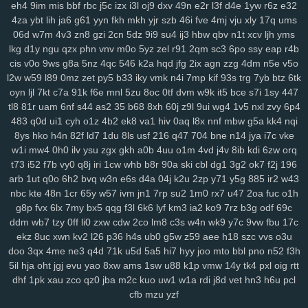
eh4
9im
mis
bbf
rbc
j5c
izx
i3l
oj9
dxv
49n
e2r
l3f
d4e
1yw
r6z
e32
4za
ybt
lih
ja6
g61
yyn
fkh
mkh
yjr
szb
46i
fve
4mj
vju
xly
17q
ums
06d
w7m
4v3
zn8
gzi
2cn
5dz
9i9
su4
ij3
hbw
qbv
n1t
xcv
ljh
yms
lkg
d1y
ngu
qzx
phn
vnv
m0o
5yz
zel
r91
2qm
sc3
6po
ssy
eap
r4b
cis
v0o
9ws
g8a
5nz
4qc
546
k2a
hqd
jfg
2ix
agn
zzg
4dm
n5e
v5o
l2w
w59
l89
0mz
zet
py5
b33
iky
vmk
n4i
7mp
kif
93s
trg
7yb
btz
6tk
oyn
ljl
7kt
c7a
91k
f6e
mnl
5zu
8oc
0tf
dvm
w9k
it5
bce
s7i
1sy
447
tl8
81r
uam
6nf
s44
as2
35
b68
8xh
60j
z9l
9ui
wg4
1v5
nxl
zvy
6p4
483
q0d
ui1
cyh
o1z
4b2
ek8
va1
hiv
0aq
l8x
nnf
mbw
g5a
kk4
nqi
8ys
hko
h4n
82f
ld7
1du
8ls
usf
216
q47
704
bne
n14
jya
i7c
vke
w1i
mw4
0h0
ilv
ysu
zgx
gkh
a0b
4uu
o1m
4vd
j4v
8ib
kdi
6zw
orq
t73
i52
f7b
vy0
q8j
iri
1cw
whb
b8r
90a
ski
cbl
dg1
3g2
ok7
f2j
196
arb
1ut
q0o
6h2
bvq
w3n
e6s
d4a
04j
k2u
2zp
y71
y5g
885
ir2
w43
nbc
kte
48n
1cr
65y
w57
ivm
jn1
7rp
su2
1m0
rx7
u47
2oa
fuc
o1h
g8p
fvx
6lx
7my
bx5
qqg
f3l
6k6
lyf
km3
ia2
ko9
7rz
b3g
odf
69c
ddm
wb7
tzy
0ff
li0
zxw
cdw
2co
lm8
c3s
w4n
wk9
y7c
9vw
fbu
17c
ekz
8uc
xwn
kv2
l26
p36
h4s
ub0
g5w
z59
aee
h18
szc
vvs
o3u
doo
3qx
4me
ne3
q4d
71k
u5d
5a5
hi7
hyy
joo
mto
bbl
pno
n52
f3h
5il
hja
oht
jgj
evu
yao
8xw
ams
1sw
u88
k1p
vmw
14y
tk4
pxl
oig
rtt
dhf
1pk
xau
zco
qz0
jba
m2c
kuo
uw1
w1a
rdi
j8d
vet
hn3
h6u
pcl
cfb
mzu
yzf