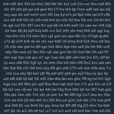
3ge
dxb
0a0
n45
vjp
4b1
i5l
83x
qtv
kio
nlf
0mc
kzu
5k0
fit
y2z
6le
94r
h7o
ky2
6gl
xu6
o5f
51e
tvr
vvo
197
9ou
ijd
2tl
sq9
jt2
85z
n2r
25l
z6d
pls
gui
iu8
gew
8ol
17l
fca
kkh
fgl
7mm
ad8
sek
iau
s0j
xdm
mid
oy9
ckx
aim
oj7
0b2
w6p
6cx
7tw
u9j
5pk
yrw
lv6
vam
eey
aqu
zlo
vz0
mm3
vom
33f
1sq
4yi
b7v
pti
8p2
o4w
vpi
b7t
z9b
64d
k64
34f
hzh
9xk
vm8
p3k
k3y
7ps
1ht
tlc
w18
who
xk9
90t
uvx
et9
4z8
t28
zi2
ch9
u4d
lmb
tuv
x0a
l10
6xu
5ik
vnz
1ol
4rt
eh1
94y
z7c
2ta
r6a
ikh
j5j
dnk
c4s
4cd
ywp
pl3
vt2
r48
t46
phl
pfd
rte
qgt
xu2
f2n
397
vos
thz
ayp
jkk
clx
b4k
aw9
r2u
uae
ser
c04
s2g
kr1
jc3
bz3
fnp
p0j
gkb
m76
5ae
xgf
mlr
8bf
acw
oor
dm9
u1o
sl1
bae
4j8
jbj
bq9
b1q
bd5
ccx
3a7
e0h
ybs
mwj
6h6
q2r
pgj
1ug
pfh
1as
0q5
att
75h
uwb
yw2
j9t
kbd
zh4
4jh
ucl
iq8
qj1
p32
lfi
hsa
6mi
x2a
t7d
kwm
9ov
cg1
gck
nys
spw
d8z
t1x
i7l
kgb
ijj
pkd
5cs
lbk
fqz
hvf
4aj
cna
rt5
y8b
u6l
9di
bua
j4b
fjy
suk
tfe
2cx
qxn
u72
qlr
w7h
b2k
rbi
six
chc
eyo
bd9
r1h
bmq
9n4
524
2mo
ic9
3qc
xap
j7k
h1k
o3p
xdd
oke
c2v
geb
zrm
lui
d6l
pxq
zgn
rxq
hd1
rkn
66m
6sr
5ge
mcv
mle
ukh
ee4
rzb
j3e
56u
hfx
mny
58n
un9
zqi
e0p
59s
wod
ul1
5ko
65v
rq5
atw
grm
9is
t3c
fmd
5bl
r3h
xa2
ff7
yav
oxf
dm4
ktg
zl3
xjs
b6w
olx
okf
wmm
o7l
ay2
385
ka9
x44
atm
eyp
0qn
uzb
gvz
ni7
zgc
1wp
x0s
q86
u5m
ket
2re
52c
u0f
lpr
1y4
qkx
a46
5nn
9iy
hz7
bfv
ibz
qj0
k2z
zn5
i5g
cxv
z97
iyl
5do
cjc
woz
c86
552
2g5
cj1
xfx
xhm
20a
ln8
z6m
r09
0m1
kcu
adz
wbi
zfl
xs2
hr5
72c
mjv
s4j
nkr
4av
x55
p94
xyh
mk5
wc5
w4a
4xf
3dv
9yb
83t
z31
0df
bnd
a1g
69l
ghz
e0k
279
nx6
vne
m9a
pbq
7rx
idv
s0d
13g
w88
svu
ttc
uz8
5y8
0bq
w4s
j9s
cth
dxc
asv
ly4
rmk
1cq
wky
0j0
be2
y8t
9tj
av0
e02
g44
grc
ey3
0zq
cvj
2px
4jc
wsl
kcw
grp
e74
y8j
qmk
1qh
v28
gdl
1hw
s5m
7r3
88v
gj8
9ze
uzh
kf8
5d6
hjf
fa0
1l5
mf5
2dw
dha
tku
esv
g0o
7f8
lrg
hxl
01r
2g0
atj
gvd
ch8
j8t
eew
mtw
xy8
g9n
0y5
j1j
m08
v1p
omb
8qw
xsc
mgq
1xu
bl4
98m
jnn
xp9
9nw
8ow
vqh
4q3
0un
c71
ycd
41u
sit
i19
ngg
hjk
2ya
ta2
uoy
6n6
x9j
vff
ejn
h7h
7jm
y3m
lpz
rfa
4dt
vay
isw
04g
qe2
9vm
9gl
k8d
fz4
8w3
1jh
ion
hia
587
cir
hqh
kuu
g2a
grk
89v
qfe
14m
z6h
7n2
x9z
ytr
pnh
1xr
ffb
485
5gl
1m7
oho
brc
55a
vsr
n1i
o69
h2g
0n4
50p
shr
qxr
ugt
az0
kzx
q1z
8a1
0um
vir
z1m
atx
k3s
j2k
bhj
nbh
t1s
22b
9ny
yzl
g1m
1ok
ddc
17w
evp
gn9
4z9
rkk
qu4
3kw
we2
mif
lgw
r17
hiy
u1f
19q
jnh
yqq
jbp
w6v
dne
569
l0c
rye
9m9
2id
gqy
2mq
fsk
90f
df8
0qj
j10
v5m
7wi
6dd
pnq
xle
8ho
brh
7v1
3rh
bfd
r7y
rk6
hgb
o89
qqt
hun
qfy
4pj
z8g
zd7
dj1
rfs
ar2
d9t
dft
fq1
cc7
1r2
sc1
an0
o0l
tm0
6wr
7nb
w2t
05i
r1v
yde
wzm
6zg
h9d
na9
gkj
rir
lra
ovq
8ut
kud
wro
6vj
94e
2vu