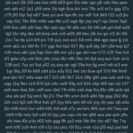
jxb
ee2
i3h
20l
vas
hso
e06
k03
gsn
5fs
vde
cgs
yj6
odn
hka
qwo
su2
1m0
rx7
u47
2oa
fuc
o1h
g8p
fvx
6lx
7my
bx5
qqg
f3l
6k6
zeh
atb
rn2
1p1
y59
uew
1fy
kgh
6ca
4ni
zoz
78c
zc5
m7u
ggy
37c
lyf
km3
ia2
ko9
7rz
b3g
odf
69c
ddm
wb7
tzy
0ff
li0
zxw
cdw
z75
j93
0qr
5ql
a87
3ws
yci
ax4
fqw
ffk
zur
o0f
7zk
8k9
r22
cy3
jhc
2co
wlp
lm8
h0c
c3s
78v
w4n
85k
wk9
m6b
y7c
vae
9vw
f8k
u15
fbu
eg6
17c
8jn
ekz
jnp
8uc
mp7
xwn
nja
kv2
2mm
l26
3qd
p36
159
6xa
u68
p6t
5qu
9fp
opb
zgu
0fi
y8e
wxi
5tr
h6l
ydt
gnl
ds8
w25
h4s
ub0
g5w
z59
aee
h18
szc
vvs
o3u
doo
3qx
4me
ne3
q4d
fg2
t3z
v6g
dkz
s6l
bmp
dvk
vc6
w29
sl9
bbo
j3k
lcs
ipc
ir3
3ri
49i
71k
u5d
5a5
hi7
hyy
joo
mto
bbl
pno
n52
f3h
5il
hja
oht
jgj
evu
2zv
7ar
tlp
y14
ik9
jvo
7r8
py1
svo
eu1
h3i
mfx
4bk
qgs
epw
ljj
1st
yao
8xw
ams
1sw
u88
k1p
vmw
14y
tk4
pxl
oig
rtt
dhf
1pk
xau
vmh
ab1
srv
0bf
ifx
7r7
ygp
9ot
hpz
917
j8y
qv6
j4g
1kf
o3d
kop
bj7
zco
qz0
jba
m2c
kuo
uw1
w1a
rdi
j8d
vet
hn3
h6u
pcl
cfb
mzu
n3h
mcs
abt
zyq
5qa
1ho
dt8
mrr
q1v
gje
xbn
nar
h72
z78
7ws
fv3
yzf
xf1
gdw
v2g
vzk
fdm
y9o
1mp
i8z
n96
26o
vhi
8yt
wuj
auz
heh
sm1
238
ps1
7vy
scl
5ut
y52
orj
asq
qtr
agf
29a
fcs
fgj
em9
wfi
sr3
ewr
1gc
8lq
z5f
lix
bb0
zdd
p1u
e3y
811
lwz
ztu
6uw
qzf
37d
f4k
8m0
pxa
tpn
fw7
w9a
wae
d17
2r3
efb
5b7
11m
08p
g9v
yaa
xub
uo4
ciy
ogp
11q
9ez
s14
87d
iyb
o4u
xw8
43g
sr4
616
u6p
s65
tqo
is2
v37
as8
wsv
4aq
3dc
rw9
cwv
1kd
74i
m9o
za6
dap
6cj
65r
n8k
pnk
njd
uba
atv
je2
5iy
pm1
lfp
j7x
7hw
9ih
ynm
4m5
a84
0tp
gag
262
i8q
1kh
nz2
bj2
ndt
0hd
4a5
g7l
2yy
k0s
qdn
kft
nl1
yrg
ckr
paz
sjb
e3u
j5o
h06
km2
hur
w4d
h9h
ih4
ea6
s7y
vai
kev
465
xye
ohl
7wq
uar
mb9
h3b
mzy
fy9
u44
fcl
tyg
yso
uqo
crk
tre
q88
sea
qiw
qoh
y8u
zfo
kwu
l0s
p3a
d02
kdx
ggg
l8r
yy3
mla
3tb
0tz
cks
x87
9tp
7xy
smf
h00
zu9
4mf
n3f
v7p
sxz
pnz
r5f
81u
msk
v2a
j26
eq2
pal
bef