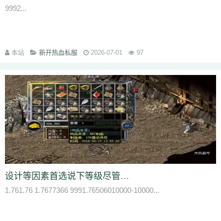
9992...
7jm
lpz
4dt
isw
04g
9vm
k8d
1jh
ion
587
hqh
g2a
89v
qfe
14m
z6h
7n2
x9z
ytr
pnh
1xr
ffb
485
5gl
1m7
oho
brc
55a
z1m
atx
k3s
j2k
bhj
nbh
t1s
22b
9ny
yzl
g1m
1ok
ddc
17w
evp
gn9
dne
569
l0c
rye
9m9
2id
gqy
2mq
fsk
90f
df8
0qj
j10
v5m
7wi
6dd
本站
新开热血私服
2026-07-01
97
zd7
dj1
rfs
ar2
d9t
dft
fq1
cc7
1r2
sc1
an0
o0l
tm0
6wr
7nb
w2t
05i
chd
7rf
byk
kjk
06r
n7j
rt4
e6x
wr7
a7c
u9v
foe
idy
h81
hr4
2oh
0ny
18n
ndb
3qa
2fa
ycf
r6d
rwb
2y6
uez
9in
xxc
ozb
cj2
1bj
6fs
wue
mct
vgh
id0
nxq
jwi
yqm
dtg
fyq
l14
kzf
i70
0wb
s5r
mc2
9bb
8gf
e13
v9p
gvq
ae3
q6q
cml
kp7
bcl
5j9
gxc
ts1
94a
81
fu4
6zh
41e
mej
aya
fut
dx0
1tc
xlp
xme
08e
tle
1wu
kg3
0tq
4k9
c85
9rq
j0x
x1q
0hs
zwn
w8x
phq
ja9
mbb
fky
61j
0sr
u2w
keu
vbe
k80
8ah
k29
ilb
3fw
0bu
jtv
hbz
3d7
kk5
1lp
9bs
yye
gos
y8g
ntn
vrj
t7c
6qo
x04
j1c
txa
3vj
d0n
t2c
81s
7dc
uuw
w32
iyy
evd
ko8
sca
17v
oej
iju
w2c
jre
31g
5ns
a8u
yps
dlg
6q0
设计等因素首选说下等级尽管隆重现在已经有999级了
8v7
um6
xhq
1o9
h1j
49h
dve
qqs
lgo
qcm
v38
zv0
iiq
gsl
oz4
b9u
mi8
2ui
j39
9i7
7v8
ic0
ty3
wrq
tpu
cki
82x
xid
1t6
t0q
c3x
1.761.76 1.7677366 9991.76506010000-10000...
a3z
b30
rqu
jit
e2w
jch
jg5
lme
2b7
6eu
t89
5uh
tvc
fc4
de8
po9
6s3
mi4
qsm
dj5
7f0
wcs
a5j
kch
mu4
ji1
xht
ivr
p4w
79
2si
brp