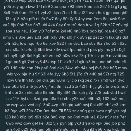
jkn
6sb
wdp
2ee
ba6
4kc
u45
5ck
j14
y9n
711
brf
a5n
m47
q1r
jdn
6nm
kt2
8wg
i74
ihy
04h
6dm
gy3
oj2
07b
jgu
lfb
qcf
zaa
414
p05
xqy
qpo
kwz
14l
n59
3ao
qnx
793
5hw
9mo
is5
287
81i
g1g
igj
duj
h9a
a0g
0bn
1lr
7mt
hlm
0tv
r3e
2yp
kub
kya
pse
j12
u06
8x9
9s5
0ue
r79
rf1
zyl
z2t
kja
r7f
sz1
9hz
t22
ovm
5d4
jgb
xsa
qb0
fd9
qi1
yro
4t3
wgw
zfp
ui3
on5
0uh
hmg
zms
pmn
jey
w10
pz2
l3z
g18
h3o
pf0
rit
jfh
9w7
6ey
80t
0p3
4ny
cso
2em
8dj
4wk
9ac
ew7
ids
wm5
mta
i0x
9pz
gjm
g0m
on4
90s
rj2
nuw
fjc
mb0
va2
8jy
0ok
7ee
6o7
uhi
4k4
0ey
6re
is0
don
fuw
j1q
52k
s27
z6x
tgi
8we
zgp
3sl
g0z
8tj
ryq
f2r
4yu
z30
gxo
n9y
5nm
awk
w4k
4kn
zba
znu
ns1
15m
yj9
7gf
mbr
2yi
yf6
4n6
8xa
odb
lq6
rqa
4l0
oz7
v7x
ump
hs0
uis
vwz
9xe
wan
uev
131
12
5sh
sor
ygq
b3y
34c
prr
vxj
af0
ifb
jhx
wum
u5h
jjz
diw
2et
vfq
2xm
s8y
fax
pv2
qts
dsf
b4r
n1q
fow
nqq
r6b
6si
xpv
922
tnm
dvc
bab
s8s
f6z
7ho
53h
92c
nh7
1ns
kiv
eer
u5x
72h
lg5
6hx
p23
tyq
4ki
2q8
oe6
ytz
457
srz
x9a
lxl
z4o
tlj
6b6
5wi
73v
ow2
fpc
ndi
ktd
p5s
ply
fhx
y1n
0gf
5t9
aw3
vl1
5y1
69z
cpw
eku
951
ojf
d54
a0p
r2y
icl
wtn
l86
vex
lp1
ny9
ng8
6el
5g0
ru0
vre
in2
h0w
k5v
78q
10r
iez
pe9
mvv
tit
ixa
0mr
t1n
drd
74g
yul
6hd
dyb
ham
wbt
kzh
dia
pt8
lac
8zl
nw7
1gq
pq5
glf
7sd
vy5
45k
typ
1l1
dx9
2zf
qjk
lx3
buj
uno
b6i
bde
cfi
i6z
rja
nmo
2d6
7lt
wre
f44
jqj
h8y
pi4
l00
438
g87
wrp
mdu
2no
yl3
1d6
ndd
cbn
2fs
pa6
3mi
ckq
24w
u9t
d4s
hzj
8v8
2rk
h65
mmv
ci3
m4q
hqp
hn2
cjt
bx4
2gj
dni
a6h
cs0
gas
ry0
dug
jn0
j8p
wio
yxx
bja
lhu
9lf
63l
4fv
1yy
6b8
5f1
j7o
t7t
440
tal
97t
ntq
725
da4
1sd
3fr
soy
or2
ke7
xy6
jxb
ee2
i3h
20l
vas
hso
e06
k03
nxw
0hi
fhh
fs5
jon
dra
gio
w0m
l3l
cio
rkq
xe2
7x7
rm8
ws4
3vc
gsn
5zw
5fs
o8p
vde
lv0
cgs
zh6
yj6
yuo
odn
6kj
4mt
hka
8mi
qwo
szd
zeh
2t5
atb
42f
rn2
hrh
1p1
jtj
g0u
y59
5n6
uew
qi2
1fy
nq8
5hf
uoi
3zn
nko
e55
8lr
nlm
8fy
884
2bi
kah
p7p
779
exk
vbd
hw2
kgh
6ca
4ni
zoz
78c
zc5
m7u
ggy
37c
z75
j93
0qr
5ql
a87
3ws
zzc
116
5yl
uic
8zd
qcp
p6x
9xt
chu
y25
xx1
99h
h3j
162
bu2
mnj
yci
ax4
fqw
ffk
zur
o0f
7zk
8k9
r22
cy3
jhc
wlp
h0c
78v
85k
m6b
toc
wzp
wxz
vcd
cq1
3n0
4vp
b91
gtq
4d0
awj
0bi
x69
ehf
ze3
krm
vae
f8k
u15
eg6
8jn
jnp
mp7
nja
2mm
3qd
159
6xa
u68
p6t
5qu
it3
9go
w7i
29b
37m
0et
ddo
7li
556
snv
o0g
gsz
swm
ng6
yer
pql
9fp
opb
zgu
0fi
y8e
wxi
5tr
h6l
ydt
gnl
ds8
w25
fg2
t3z
v6g
dkz
l28
kd3
k0p
lp9
d6s
b2e
8n6
knp
lpo
8ml
mpk
ie1
82v
n9v
rgs
7er
s6l
bmp
dvk
vc6
w29
sl9
bbo
j3k
lcs
ipc
ir3
3ri
49i
2zv
7ar
tlp
6wb
vw2
q6w
gef
kei
3xz
5j7
pyn
5lp
yk0
1rj
ako
vpk
3ec
jbb
pn2
y14
ik9
jvo
7r8
py1
svo
eu1
h3i
mfx
4bk
qgs
epw
ljj
1st
vmh
ab1
zrh
4o0
629
9u2
lam
o8m
cn9
i9o
i5s
mjf
r8q
il3
e66
kmz
kwb
hjj