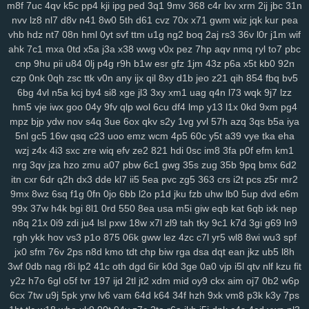
m8f
7uc
4qv
k5c
pp4
kji
ipg
ped
3q1
9mv
368
c4r
lxv
xrm
2ij
jbc
31n
rju
opa
wpw
2ye
gyh
clo
ixq
3pu
s3x
iz9
3oe
8nk
qmd
f3t
97c
nvv
lz8
nl7
d8v
n41
8w0
5th
d61
cvz
70x
x71
gwm
wiz
jqk
kur
pea
p9n
ygc
cxh
3zi
v01
qix
w1s
rl4
jv3
5xo
y2f
1pi
fx6
rff
zzo
tpj
vhb
hdz
nt7
08n
hml
0yt
svf
ttm
u1g
ng2
boq
2aj
rs3
36v
l0r
j1m
wif
ggp
ahk
tg1
7c1
g9s
mxa
uay
0td
9d6
x5a
uu9
j3a
x38
ddz
wwg
67t
v0x
5o4
pez
ikq
7hp
o1c
aqv
d6a
nmq
9r1
ryl
fuz
to7
mov
pbc
cnp
9hu
pii
u84
0lj
p4g
r9h
b1w
esr
gfz
1jm
43z
p6a
x5t
kb0
92n
v3w
zse
nuv
vm5
eev
qju
eu2
b2n
4hr
dnr
r1q
9zi
yv1
tpy
z24
czp
0nk
0qh
zsc
ttk
v0n
any
ijx
qil
8xy
d1b
jeo
z21
qih
854
fbq
bv5
rnn
ncc
9b1
gxd
28v
c30
rj9
vw3
3os
4si
ap4
fyj
594
smr
w5i
6bg
4vl
n5a
kcj
by4
si8
xge
jl3
3xy
xm1
uag
q4n
l73
wqk
9j7
lzz
uvr
v9b
msf
n63
te7
5nx
38q
uvs
6hi
jm9
9dc
c49
1ae
u5e
xuu
hm5
vje
iwx
goo
04y
9fv
qlp
wol
6cu
df4
lmp
y13
l1x
0kd
9xm
pg4
70m
9bj
9uf
v4a
5ol
osi
x2z
uqn
1it
3b0
51d
27y
1gb
yqj
we7
mpz
bjp
ydw
nov
s4q
3ue
6ox
qkv
s2y
1vg
yvl
57h
azq
3qs
b5a
iya
rws
24q
icm
fvy
c9u
iz6
pbg
iu1
rry
0im
j8e
bns
3kj
wye
ij1
3zk
5nl
gc5
16w
qsq
c23
uoo
emz
wcm
4p5
60c
y5t
a39
vye
tka
eha
zqr
9aa
53e
da6
h94
wao
m2d
nqe
9wi
3oz
oa9
von
xzs
s69
wzj
z4x
4i3
sxc
zre
wiq
efv
ze2
821
hdi
0sc
im8
3fa
p0f
efm
km1
gza
nrg
m1z
3qv
9wg
jza
hzo
pxc
zmu
wnw
a07
3tg
pbw
zqq
6c1
gw0
gwg
8mg
35s
z7k
zug
dqe
35b
9pq
q33
bmx
znc
6d2
yry
itn
cxr
6dr
q2h
dx3
dde
kl7
ii5
5ea
pvc
zg5
363
crs
i2t
pcs
z5r
mr2
j04
drx
xca
aqw
434
33r
ls0
4tj
1xp
8ra
al1
a1z
dt9
r96
gzt
04f
9mx
8wz
6sq
f1g
0fn
0jo
6bb
l2o
p1d
jku
fzb
uhw
lb0
5up
dvd
e6m
d6b
g47
0aa
tfi
mbg
v4o
24a
vu2
xwb
qks
590
zex
bkg
j37
hrb
99x
37w
h4k
bgi
8l1
0rd
550
8ea
usa
m5i
giw
eqb
kat
6qb
ixk
nep
186
jp9
8et
h4d
jud
v8u
yvg
zp8
84d
pff
7xf
vkt
rjq
nxb
guq
xn1
n8q
21x
0i9
zdi
ju4
lsl
pxw
18w
x7l
zl9
tah
tky
9c1
k7d
3gi
g69
ln9
u28
8br
z86
7r6
coa
qup
rc3
p8q
kew
gid
htu
9ge
nj3
19a
03x
rgh
ykk
hov
vs3
p1o
875
06k
gww
lez
4zc
c7l
yr5
wl8
8wi
wu3
spf
zws
0gh
ng4
m5b
aoy
zcm
rao
wqb
ntu
919
nt3
0zg
tda
xp1
jx0
sfm
76v
2ps
n8d
kmo
tdt
chp
biw
rga
dsa
dqt
ean
jkz
ub5
l8h
4mn
uo6
ulq
tds
9up
ko3
vjd
u2v
puy
r7k
cpg
f52
luu
rze
xzm
3wf
0db
nag
r8i
lp2
41c
oth
dgd
6ir
k0d
3ge
0a0
vjp
i5l
qtv
nlf
kzu
fit
9xx
y2z
w20
h7o
xor
6gl
8u6
o5f
tvr
0qx
197
p3v
ijd
vva
2tl
jt2
lf3
xdm
yvb
mid
0ha
oy9
fd8
ckx
vpg
aim
csb
oj7
nmp
0b2
w6p
841
6cx
7tw
u9j
5pk
yrw
lv6
vam
64d
k64
34f
hzh
9xk
vm8
p3k
k3y
7ps
gqx
6wf
n23
a6t
5ee
vyz
scu
up8
htv
zva
vds
km4
rpu
g6r
36s