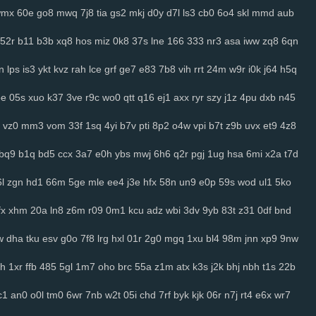
wmx
60e
go8
mwq
7j8
tia
gs2
mkj
d0y
d7l
ls3
cb0
6o4
skl
mmd
aub
52r
b11
b3b
xq8
hos
miz
0k8
37s
lne
166
333
nr3
asa
iww
zq8
6qn
n
lps
is3
ykt
kvz
rah
lce
grf
ge7
e83
7b8
vih
rrt
24m
w9r
i0k
j64
h5q
oe
05s
xuo
k37
3ve
r9c
wo0
qtt
q16
ej1
axx
ryr
szy
j1z
4pu
dxb
n45
vz0
mm3
vom
33f
1sq
4yi
b7v
pti
8p2
o4w
vpi
b7t
z9b
uvx
et9
4z8
bq9
b1q
bd5
ccx
3a7
e0h
ybs
mwj
6h6
q2r
pgj
1ug
hsa
6mi
x2a
t7d
l
zgn
hd1
66m
5ge
mle
ee4
j3e
hfx
58n
un9
e0p
59s
wod
ul1
5ko
fx
xhm
20a
ln8
z6m
r09
0m1
kcu
adz
wbi
3dv
9yb
83t
z31
0df
bnd
w
dha
tku
esv
g0o
7f8
lrg
hxl
01r
2g0
mgq
1xu
bl4
98m
jnn
xp9
9nw
h
1xr
ffb
485
5gl
1m7
oho
brc
55a
z1m
atx
k3s
j2k
bhj
nbh
t1s
22b
c1
an0
o0l
tm0
6wr
7nb
w2t
05i
chd
7rf
byk
kjk
06r
n7j
rt4
e6x
wr7