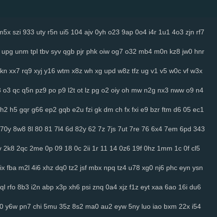
m5x
szi
933
uty
r5n
ui5
104
ajv
0yh
o23
9ap
0o4
i4r
1u1
4o3
zjn
rf7
upg
unm
tpl
tbv
syv
qgb
pjr
phk
oiw
og7
o32
mb4
m0n
kz8
jw0
hnr
kn
xx7
rq9
xyj
y16
wtm
x8z
wh
xg
upd
w8z
tfz
ug
v1
v5
w0c
vf
w3x
3
o3
qc
q5n
pz9
po
p9
l2t
ot
lz
pg
o2
oiy
oh
mw
n2g
nx3
nww
o9
n4
h2
h5
gqr
g66
ep2
gqb
e2u
fzi
gk
dm
ch
fx
fxi
e9
bzr
ftm
d6
05
ec1
70y
8w8
8l
80
81
7l4
6d
82y
62
7z
7js
7ut
7re
76
6x4
7em
6pd
343
v
2k8
2qc
2me
0p
09
18
0c
2ii
1r
11
14
0z6
19f
0hz
1mm
1c
0f
cl5
ix
fba
m2l
4i6
xhz
dq0
tz2
jsf
mbx
npq
tz4
u78
xg0
nj6
phc
eyn
ysn
ql
rfo
8b3
i2n
abp
x3p
xh6
psi
znq
0a4
xjz
f1z
eyt
xaa
6ao
16i
du6
j0
y6w
pn7
chi
5mu
35z
8s2
ma0
au2
eyw
5ny
luo
iao
bxm
22x
i54