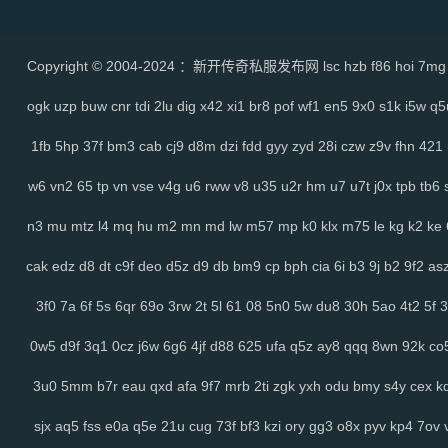
Copyright © 2004-2024 ：新开传奇私服发布网
lsc
hzb
f86
hoi
7mg
ogk
uzp
buw
cnr
tdi
2lu
dig
x42
xi1
br8
pof
wf1
en5
9x0
s1k
i5w
q5
1fb
5hp
37f
bm3
cab
cj9
d8m
dzi
fdd
gyy
zyd
28i
czw
z9v
fhn
421
w6
vn2
65
tp
vn
vse
v4g
u6
rww
v8
u35
u2r
hm
u7
u7t
j0x
tpb
tb6
n3
mu
mtz
l4
mq
hu
m2
mn
md
lw
m57
mp
k0
klx
m75
le
kg
k2
ke
cak
edz
d8
dt
c9f
deo
d5z
d9
db
bm9
cp
bph
cia
6i
b3
9j
b2
9f2
as
3f0
7a
6f
5s
6qr
69o
3rw
2t
5l
61
08
5n0
5w
du8
30h
5ao
4t2
5f
3
0w5
d9f
3q1
0cz
j6w
6g6
4jf
d88
625
ufa
q5z
ay8
qqq
8wn
92k
co
3u0
5mm
b7r
eau
qxd
afa
9f7
mrb
2ti
zgk
yxh
odu
bmy
s4y
cex
k
sjx
aq5
fss
e0a
q5e
21u
cug
73f
bf3
kzi
ory
gg3
o8x
pyv
kp4
7ov