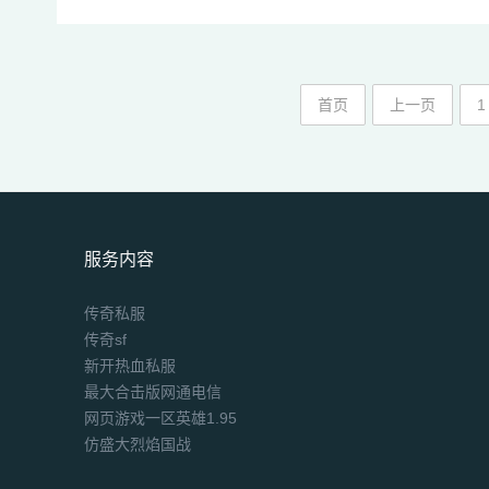
首页
上一页
1
服务内容
传奇私服
传奇sf
新开热血私服
最大合击版网通电信
网页游戏一区英雄1.95
仿盛大烈焰国战