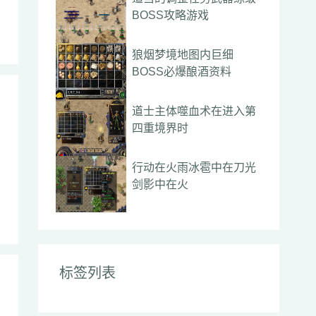
BOSS攻略游戏
狼烟梦境地图内巨细
BOSS必爆酿酒资料
道士主体噬血术在进入第
四重境界时
行动在火雨冰雹中在刀光
剑影中在火
标签列表