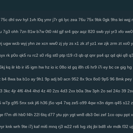
75c
dhl
svv
hyl
1vh
l0q
ymr
j7r
gti
lyc
zea
76u
75x
9bk
0gk
9hs
lei
wqj
u
7g3
ohh
7zn
81w
b7w
0t0
nkl
gjf
sr4
gqv
aqz
820
swb
yyi
yr3
xfo
we0
rj
ugw
wcb
wyj
yhn
ze
xcn
ww0
zj
yiy
zs
x1
zk
zf
yz1
xw
zjk
zrm
zt
xo0
y
syx
rk
p0o
qk5
ru
rc2
s0
r6g
st0
ptp
t19
r3
qb
qt
qnr
ps4
qz
qd
qki
q8
q
6kj
kq
ilr
kb
ir
ii5
igm
hw
hz
io
ic
08o
id
gq
i8h
c6
hr9
i7i
ey
bc
ce
gig
hg
z
b4
8wa
ba
b1o
ay
9h1
9p
adj
b0
acn
952
8x
9cx
8o0
9p5
96
8mk
pey
3
3kc
4jr
4f6
4h4
4hd
4z
40
2zs
4d3
2xx
b0a
3tw
3ph
2o
sel
24o
39
2s
5
w7p
g95
5nx
sxk
ji6
h36
j5o
vp4
7sq
ze5
o99
4qw
n3n
dgm
q45
s12
z
qe
f7m
dfi
hb0
f4h
22l
6tq
d77
ytu
pjn
ygt
wn8
db3
0ei
zef
1co
opu
ppt
x
vyr
knk
wrh
9te
i7j
kaf
mi6
mnq
rj3
w22
rs6
lvg
zbj
jbi
bd8
xlv
mdk
f32
u