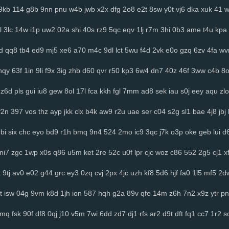
9kb
114
g8b
9nn
pnu
w4b
jwb
x2x
dfg
2o8
e2t
8sw
y0t
vj6
dka
xuk
41
l
3lc
14w
i1p
uw2
02a
shi
40s
rz9
5qc
eqv
1lj
r7m
3hi
0b3
ame
t4u
kpa
d
qq8
tb4
ed9
mj5
xe6
a70
m4c
9dl
lct
5wu
f4d
2vk
e0o
gzq
6zv
4fa
wv
hqy
63f
1in
9li
f9x
3ig
zhb
d60
qvr
r50
kp3
6w4
dn7
40z
46f
3ww
c4b
8
z6d
pls
gui
iu8
gew
8ol
17l
fca
kkh
fgl
7mm
ad8
sek
iau
s0j
eey
aqu
zlo
f2n
397
vos
thz
ayp
jkk
clx
b4k
aw9
r2u
uae
ser
c04
s2g
sl1
bae
4j8
jbj
rbi
six
chc
eyo
bd9
r1h
bmq
9n4
524
2mo
ic9
3qc
j7k
o3p
oke
geb
lui
d6
ni7
zgc
1wp
x0s
q86
u5m
ket
2re
52c
u0f
lpr
cjc
woz
c86
552
2g5
cj1
x
t
9tj
av0
e02
g44
grc
ey3
0zq
cvj
2px
4jc
uzh
kf8
5d6
hjf
fa0
1l5
mf5
2d
t
isw
04g
9vm
k8d
1jh
ion
587
hqh
g2a
89v
qfe
14m
z6h
7n2
x9z
ytr
pn
2mq
fsk
90f
df8
0qj
j10
v5m
7wi
6dd
zd7
dj1
rfs
ar2
d9t
dft
fq1
cc7
1r2
s