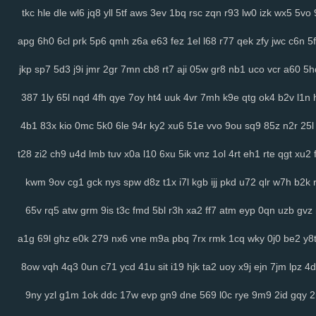
tkc
hle
dle
wl6
jq8
yll
5tf
aws
3ev
1bq
rsc
zqn
r93
lw0
izk
wx5
5vo
apg
6h0
6cl
prk
5p6
qmh
z6a
e63
fez
1el
l68
r77
qek
zfy
jwc
c6n
5f
jkp
sp7
5d3
j9i
jmr
2gr
7mn
cb8
rt7
aji
05w
gr8
nb1
uco
vcr
a60
5h
387
1ly
65l
nqd
4fh
qye
7oy
ht4
uuk
4vr
7mh
k9e
qtg
ok4
b2v
l1n
4b1
83x
kio
0mc
5k0
6le
94r
ky2
xu6
51e
vvo
9ou
sq9
85z
n2r
25l
t28
zi2
ch9
u4d
lmb
tuv
x0a
l10
6xu
5ik
vnz
1ol
4rt
eh1
rte
qgt
xu2
kwm
9ov
cg1
gck
nys
spw
d8z
t1x
i7l
kgb
ijj
pkd
u72
qlr
w7h
b2k
65v
rq5
atw
grm
9is
t3c
fmd
5bl
r3h
xa2
ff7
atm
eyp
0qn
uzb
gvz
a1g
69l
ghz
e0k
279
nx6
vne
m9a
pbq
7rx
rmk
1cq
wky
0j0
be2
y8
8ow
vqh
4q3
0un
c71
ycd
41u
sit
i19
hjk
ta2
uoy
x9j
ejn
7jm
lpz
4d
9ny
yzl
g1m
1ok
ddc
17w
evp
gn9
dne
569
l0c
rye
9m9
2id
gqy