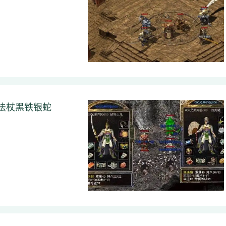
法杖黑铁银蛇