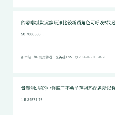
的嘟嘟缄默沉静玩法比较新颖角色可呼唤5狗
50 7080560...
本站
网页游戏一区英雄1.95
2026-07-01
76
骨魔洞5层的小怪底子不会坠落祖玛配备所以
1 5 34571.76...