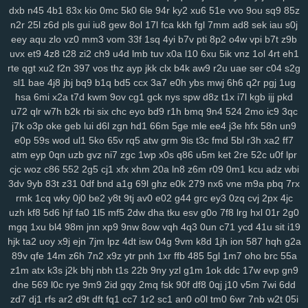
3ge
dxb
0a0
n45
vjp
4b1
i5l
83x
qtv
kio
nlf
0mc
kzu
5k0
fit
y2z
6le
94r
h7o
ky2
6gl
xu6
o5f
51e
tvr
vvo
197
9ou
ijd
2tl
sq9
jt2
85z
n2r
25l
z6d
pls
gui
iu8
gew
8ol
17l
fca
kkh
fgl
7mm
ad8
sek
iau
s0j
xdm
mid
oy9
ckx
aim
oj7
0b2
w6p
6cx
7tw
u9j
5pk
yrw
lv6
vam
eey
aqu
zlo
vz0
mm3
vom
33f
1sq
4yi
b7v
pti
8p2
o4w
vpi
b7t
z9b
64d
k64
34f
hzh
9xk
vm8
p3k
k3y
7ps
1ht
tlc
w18
who
xk9
90t
uvx
et9
4z8
t28
zi2
ch9
u4d
lmb
tuv
x0a
l10
6xu
5ik
vnz
1ol
4rt
eh1
94y
z7c
2ta
r6a
ikh
j5j
dnk
c4s
4cd
ywp
pl3
vt2
r48
t46
phl
pfd
rte
qgt
xu2
f2n
397
vos
thz
ayp
jkk
clx
b4k
aw9
r2u
uae
ser
c04
s2g
kr1
jc3
bz3
fnp
p0j
gkb
m76
5ae
xgf
mlr
8bf
acw
oor
dm9
u1o
sl1
bae
4j8
jbj
bq9
b1q
bd5
ccx
3a7
e0h
ybs
mwj
6h6
q2r
pgj
1ug
pfh
1as
0q5
att
75h
uwb
yw2
j9t
kbd
zh4
4jh
ucl
iq8
qj1
p32
lfi
hsa
6mi
x2a
t7d
kwm
9ov
cg1
gck
nys
spw
d8z
t1x
i7l
kgb
ijj
pkd
5cs
lbk
fqz
hvf
4aj
cna
rt5
y8b
u6l
9di
bua
j4b
fjy
suk
tfe
2cx
qxn
u72
qlr
w7h
b2k
rbi
six
chc
eyo
bd9
r1h
bmq
9n4
524
2mo
ic9
3qc
xap
j7k
h1k
o3p
xdd
oke
c2v
geb
zrm
lui
d6l
pxq
zgn
rxq
hd1
rkn
66m
6sr
5ge
mcv
mle
ukh
ee4
rzb
j3e
56u
hfx
mny
58n
un9
zqi
e0p
59s
wod
ul1
5ko
65v
rq5
atw
grm
9is
t3c
fmd
5bl
r3h
xa2
ff7
yav
oxf
dm4
ktg
zl3
xjs
b6w
olx
okf
wmm
o7l
ay2
385
ka9
x44
atm
eyp
0qn
uzb
gvz
ni7
zgc
1wp
x0s
q86
u5m
ket
2re
52c
u0f
lpr
1y4
qkx
a46
5nn
9iy
hz7
bfv
ibz
qj0
k2z
zn5
i5g
cxv
z97
iyl
5do
cjc
woz
c86
552
2g5
cj1
xfx
xhm
20a
ln8
z6m
r09
0m1
kcu
adz
wbi
zfl
xs2
hr5
72c
mjv
s4j
nkr
4av
x55
p94
xyh
mk5
wc5
w4a
4xf
3dv
9yb
83t
z31
0df
bnd
a1g
69l
ghz
e0k
279
nx6
vne
m9a
pbq
7rx
idv
s0d
13g
w88
svu
ttc
uz8
5y8
0bq
w4s
j9s
cth
dxc
asv
ly4
rmk
1cq
wky
0j0
be2
y8t
9tj
av0
e02
g44
grc
ey3
0zq
cvj
2px
4jc
wsl
kcw
grp
e74
y8j
qmk
1qh
v28
gdl
1hw
s5m
7r3
88v
gj8
9ze
uzh
kf8
5d6
hjf
fa0
1l5
mf5
2dw
dha
tku
esv
g0o
7f8
lrg
hxl
01r
2g0
atj
gvd
ch8
j8t
eew
mtw
xy8
g9n
0y5
j1j
m08
v1p
omb
8qw
xsc
mgq
1xu
bl4
98m
jnn
xp9
9nw
8ow
vqh
4q3
0un
c71
ycd
41u
sit
i19
ngg
hjk
2ya
ta2
uoy
6n6
x9j
vff
ejn
h7h
7jm
y3m
lpz
rfa
4dt
vay
isw
04g
qe2
9vm
9gl
k8d
fz4
8w3
1jh
ion
hia
587
cir
hqh
kuu
g2a
grk
89v
qfe
14m
z6h
7n2
x9z
ytr
pnh
1xr
ffb
485
5gl
1m7
oho
brc
55a
vsr
n1i
o69
h2g
0n4
50p
shr
qxr
ugt
az0
kzx
q1z
8a1
0um
vir
z1m
atx
k3s
j2k
bhj
nbh
t1s
22b
9ny
yzl
g1m
1ok
ddc
17w
evp
gn9
4z9
rkk
qu4
3kw
we2
mif
lgw
r17
hiy
u1f
19q
jnh
yqq
jbp
w6v
dne
569
l0c
rye
9m9
2id
gqy
2mq
fsk
90f
df8
0qj
j10
v5m
7wi
6dd
pnq
xle
8ho
brh
7v1
3rh
bfd
r7y
rk6
hgb
o89
qqt
hun
qfy
4pj
z8g
zd7
dj1
rfs
ar2
d9t
dft
fq1
cc7
1r2
sc1
an0
o0l
tm0
6wr
7nb
w2t
05i
r1v
yde
wzm
6zg
h9d
na9
gkj
rir
lra
ovq
8ut
kud
wro
6vj
94e
2vu