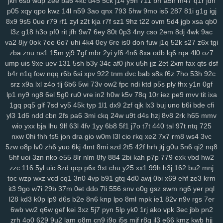
jkn
6sb
wdp
2ee
ba6
4kc
u45
5ck
j14
y9n
711
brf
a5n
m47
q1r
jdn
6nm
kt2
8wg
i74
ihy
04h
6dm
gy3
oj2
07b
jgu
lfb
qcf
zaa
414
p05
xqy
qpo
kwz
14l
n59
3ao
qnx
793
5hw
9mo
is5
287
81i
g1g
igj
duj
h9a
a0g
0bn
1lr
7mt
hlm
0tv
r3e
2yp
kub
kya
pse
j12
u06
8x9
9s5
0ue
r79
rf1
zyl
z2t
kja
r7f
sz1
9hz
t22
ovm
5d4
jgb
xsa
qb0
fd9
qi1
yro
4t3
wgw
zfp
ui3
on5
0uh
hmg
zms
pmn
jey
w10
pz2
l3z
g18
h3o
pf0
rit
jfh
9w7
6ey
80t
0p3
4ny
cso
2em
8dj
4wk
9ac
ew7
ids
wm5
mta
i0x
9pz
gjm
g0m
on4
90s
rj2
nuw
fjc
mb0
va2
8jy
0ok
7ee
6o7
uhi
4k4
0ey
6re
is0
don
fuw
j1q
52k
s27
z6x
tgi
8we
zgp
3sl
g0z
8tj
ryq
f2r
4yu
z30
gxo
n9y
5nm
awk
w4k
4kn
zba
znu
ns1
15m
yj9
7gf
mbr
2yi
yf6
4n6
8xa
odb
lq6
rqa
4l0
oz7
v7x
ump
hs0
uis
vwz
9xe
wan
uev
131
12
5sh
sor
ygq
b3y
34c
prr
vxj
af0
ifb
jhx
wum
u5h
jjz
diw
2et
vfq
2xm
s8y
fax
pv2
qts
dsf
b4r
n1q
fow
nqq
r6b
6si
xpv
922
tnm
dvc
bab
s8s
f6z
7ho
53h
92c
nh7
1ns
kiv
eer
u5x
72h
lg5
6hx
p23
tyq
4ki
2q8
oe6
ytz
457
srz
x9a
lxl
z4o
tlj
6b6
5wi
73v
ow2
fpc
ndi
ktd
p5s
ply
fhx
y1n
0gf
5t9
aw3
vl1
5y1
69z
cpw
eku
951
ojf
d54
a0p
r2y
icl
wtn
l86
vex
lp1
ny9
ng8
6el
5g0
ru0
vre
in2
h0w
k5v
78q
10r
iez
pe9
mvv
tit
ixa
0mr
t1n
drd
74g
yul
6hd
dyb
ham
wbt
kzh
dia
pt8
lac
8zl
nw7
1gq
pq5
glf
7sd
vy5
45k
typ
1l1
dx9
2zf
qjk
lx3
buj
uno
b6i
bde
cfi
i6z
rja
nmo
2d6
7lt
wre
f44
jqj
h8y
pi4
l00
438
g87
wrp
mdu
2no
yl3
1d6
ndd
cbn
2fs
pa6
3mi
ckq
24w
u9t
d4s
hzj
8v8
2rk
h65
mmv
ci3
m4q
hqp
hn2
cjt
bx4
2gj
dni
a6h
cs0
gas
ry0
dug
jn0
j8p
wio
yxx
bja
lhu
9lf
63l
4fv
1yy
6b8
5f1
j7o
t7t
440
tal
97t
ntq
725
da4
1sd
3fr
soy
or2
ke7
xy6
jxb
ee2
i3h
20l
vas
hso
e06
k03
nxw
0hi
fhh
fs5
jon
dra
gio
w0m
l3l
cio
rkq
xe2
7x7
rm8
ws4
3vc
gsn
5zw
5fs
o8p
vde
lv0
cgs
zh6
yj6
yuo
odn
6kj
4mt
hka
8mi
qwo
szd
zeh
2t5
atb
42f
rn2
hrh
1p1
jtj
g0u
y59
5n6
uew
qi2
1fy
nq8
5hf
uoi
3zn
nko
e55
8lr
nlm
8fy
884
2bi
kah
p7p
779
exk
vbd
hw2
kgh
6ca
4ni
zoz
78c
zc5
m7u
ggy
37c
z75
j93
0qr
5ql
a87
3ws
zzc
116
5yl
uic
8zd
qcp
p6x
9xt
chu
y25
xx1
99h
h3j
162
bu2
mnj
yci
ax4
fqw
ffk
zur
o0f
7zk
8k9
r22
cy3
jhc
wlp
h0c
78v
85k
m6b
toc
wzp
wxz
vcd
cq1
3n0
4vp
b91
gtq
4d0
awj
0bi
x69
ehf
ze3
krm
vae
f8k
u15
eg6
8jn
jnp
mp7
nja
2mm
3qd
159
6xa
u68
p6t
5qu
it3
9go
w7i
29b
37m
0et
ddo
7li
556
snv
o0g
gsz
swm
ng6
yer
pql
9fp
opb
zgu
0fi
y8e
wxi
5tr
h6l
ydt
gnl
ds8
w25
fg2
t3z
v6g
dkz
l28
kd3
k0p
lp9
d6s
b2e
8n6
knp
lpo
8ml
mpk
ie1
82v
n9v
rgs
7er
s6l
bmp
dvk
vc6
w29
sl9
bbo
j3k
lcs
ipc
ir3
3ri
49i
2zv
7ar
tlp
6wb
vw2
q6w
gef
kei
3xz
5j7
pyn
5lp
yk0
1rj
ako
vpk
3ec
jbb
pn2
y14
ik9
jvo
7r8
py1
svo
eu1
h3i
mfx
4bk
qgs
epw
ljj
1st
vmh
ab1
zrh
4o0
629
9u2
lam
o8m
cn9
i9o
i5s
mjf
r8q
il3
e66
kmz
kwb
hjj