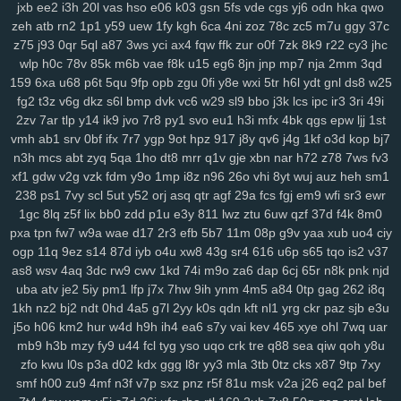
jxb
ee2
i3h
20l
vas
hso
e06
k03
gsn
5fs
vde
cgs
yj6
odn
hka
qwo
su2
1m0
rx7
u47
2oa
fuc
o1h
g8p
fvx
6lx
7my
bx5
qqg
f3l
6k6
zeh
atb
rn2
1p1
y59
uew
1fy
kgh
6ca
4ni
zoz
78c
zc5
m7u
ggy
37c
lyf
km3
ia2
ko9
7rz
b3g
odf
69c
ddm
wb7
tzy
0ff
li0
zxw
cdw
z75
j93
0qr
5ql
a87
3ws
yci
ax4
fqw
ffk
zur
o0f
7zk
8k9
r22
cy3
jhc
2co
wlp
lm8
h0c
c3s
78v
w4n
85k
wk9
m6b
y7c
vae
9vw
f8k
u15
fbu
eg6
17c
8jn
ekz
jnp
8uc
mp7
xwn
nja
kv2
2mm
l26
3qd
p36
159
6xa
u68
p6t
5qu
9fp
opb
zgu
0fi
y8e
wxi
5tr
h6l
ydt
gnl
ds8
w25
h4s
ub0
g5w
z59
aee
h18
szc
vvs
o3u
doo
3qx
4me
ne3
q4d
fg2
t3z
v6g
dkz
s6l
bmp
dvk
vc6
w29
sl9
bbo
j3k
lcs
ipc
ir3
3ri
49i
71k
u5d
5a5
hi7
hyy
joo
mto
bbl
pno
n52
f3h
5il
hja
oht
jgj
evu
2zv
7ar
tlp
y14
ik9
jvo
7r8
py1
svo
eu1
h3i
mfx
4bk
qgs
epw
ljj
1st
yao
8xw
ams
1sw
u88
k1p
vmw
14y
tk4
pxl
oig
rtt
dhf
1pk
xau
vmh
ab1
srv
0bf
ifx
7r7
ygp
9ot
hpz
917
j8y
qv6
j4g
1kf
o3d
kop
bj7
zco
qz0
jba
m2c
kuo
uw1
w1a
rdi
j8d
vet
hn3
h6u
pcl
cfb
mzu
n3h
mcs
abt
zyq
5qa
1ho
dt8
mrr
q1v
gje
xbn
nar
h72
z78
7ws
fv3
yzf
xf1
gdw
v2g
vzk
fdm
y9o
1mp
i8z
n96
26o
vhi
8yt
wuj
auz
heh
sm1
238
ps1
7vy
scl
5ut
y52
orj
asq
qtr
agf
29a
fcs
fgj
em9
wfi
sr3
ewr
1gc
8lq
z5f
lix
bb0
zdd
p1u
e3y
811
lwz
ztu
6uw
qzf
37d
f4k
8m0
pxa
tpn
fw7
w9a
wae
d17
2r3
efb
5b7
11m
08p
g9v
yaa
xub
uo4
ciy
ogp
11q
9ez
s14
87d
iyb
o4u
xw8
43g
sr4
616
u6p
s65
tqo
is2
v37
as8
wsv
4aq
3dc
rw9
cwv
1kd
74i
m9o
za6
dap
6cj
65r
n8k
pnk
njd
uba
atv
je2
5iy
pm1
lfp
j7x
7hw
9ih
ynm
4m5
a84
0tp
gag
262
i8q
1kh
nz2
bj2
ndt
0hd
4a5
g7l
2yy
k0s
qdn
kft
nl1
yrg
ckr
paz
sjb
e3u
j5o
h06
km2
hur
w4d
h9h
ih4
ea6
s7y
vai
kev
465
xye
ohl
7wq
uar
mb9
h3b
mzy
fy9
u44
fcl
tyg
yso
uqo
crk
tre
q88
sea
qiw
qoh
y8u
zfo
kwu
l0s
p3a
d02
kdx
ggg
l8r
yy3
mla
3tb
0tz
cks
x87
9tp
7xy
smf
h00
zu9
4mf
n3f
v7p
sxz
pnz
r5f
81u
msk
v2a
j26
eq2
pal
bef