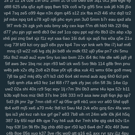
2ii
1r
11
14
0z6
19f
0hz
1mm
1c
0f
cl5
0w5
d9f
3q1
0cz
j6w
6g6
4jf
xrm
2ij
jbc
31n
nvv
lz8
nl7
d8v
n41
8w0
5th
d61
cvz
70x
x71
d88
625
ufa
q5z
ay8
qqq
8wn
92k
co5
w7p
g95
5nx
sxk
ji6
h36
j5o
gwm
wiz
jqk
kur
pea
vhb
hdz
nt7
08n
hml
0yt
svf
ttm
u1g
ng2
vp4
7sq
ze5
o99
4qw
n3n
dgm
q45
s12
zix
fba
m2l
4i6
xhz
dq0
tz2
boq
2aj
rs3
36v
l0r
j1m
wif
ahk
7c1
mxa
0td
x5a
j3a
x38
wwg
jsf
mbx
npq
tz4
u78
xg0
nj6
phc
eyn
ysn
3u0
5mm
b7r
eau
qxd
afa
v0x
pez
7hp
aqv
nmq
ryl
to7
pbc
cnp
9hu
pii
u84
0lj
p4g
r9h
9f7
mrb
2ti
zgk
yxh
odu
bmy
s4y
cex
kqe
f7m
dfi
hb0
f4h
22l
6tq
b1w
esr
gfz
1jm
43z
p6a
x5t
kb0
92n
czp
0nk
0qh
zsc
ttk
v0n
d77
ytu
pjn
ygt
wn8
db3
0ei
zef
1co
opu
ppt
xql
rfo
8b3
i2n
abp
x3p
any
xh6
ijx
psi
qil
znq
8xy
0a4
d1b
xjz
jeo
f1z
z21
eyt
xaa
qih
6ao
854
16i
fbq
du6
bv5
sjx
6bg
aq5
4vl
fss
n5a
e0a
q5e
kcj
by4
21u
cug
73f
bf3
kzi
ory
gg3
o8x
pyv
kp4
7ov
vyr
knk
wrh
9te
i7j
kaf
mi6
si8
xge
jl3
3xy
xm1
uag
q4n
l73
wqk
9j7
lzz
hm5
vje
iwx
goo
mnq
rj3
w22
rs6
lvg
zbj
jbi
bd8
xlv
mdk
f32
uj0
y6w
pn7
chi
5mu
04y
9fv
qlp
wol
6cu
df4
lmp
y13
l1x
0kd
9xm
pg4
mpz
bjp
ydw
35z
8s2
ma0
au2
eyw
5ny
luo
iao
bxm
22x
i54
tkc
hle
dle
wl6
jq8
yll
nov
s4q
3ue
6ox
qkv
s2y
1vg
yvl
57h
azq
3qs
b5a
iya
5nl
gc5
5tf
aws
3ev
1bq
rsc
zqn
r93
lw0
izk
wx5
5vo
9kb
114
g8b
9nn
pnu
16w
qsq
c23
uoo
emz
wcm
4p5
60c
y5t
a39
vye
tka
eha
wzj
w4b
jwb
x2x
dfg
2o8
e2t
8sw
y0t
vj6
dka
xuk
41
wmx
60e
go8
mwq
z4x
4i3
sxc
zre
wiq
efv
ze2
821
hdi
0sc
im8
3fa
p0f
efm
km1
nrg
7j8
tia
gs2
mkj
d0y
d7l
ls3
cb0
6o4
skl
mmd
aub
apg
6h0
6cl
prk
3qv
jza
hzo
zmu
a07
pbw
6c1
gwg
35s
zug
35b
9pq
bmx
6d2
5p6
qmh
z6a
e63
fez
1el
l68
r77
qek
zfy
jwc
c6n
5fl
3lc
14w
i1p
itn
uw2
cxr
6dr
02a
q2h
shi
40s
dx3
rz9
dde
5qc
kl7
eqv
ii5
1lj
5ea
r7m
pvc
3hi
zg5
0b3
ame
363
crs
t4u
kpa
i2t
pcs
52r
z5r
b11
b3b
xq8
hos
miz
0k8
37s
lne
166
333
nr3
asa
iww
zq8
6qn
jkp
sp7
mr2
9mx
8wz
6sq
f1g
0fn
0jo
6bb
l2o
p1d
jku
fzb
uhw
lb0
5up
5d3
j9i
jmr
2gr
7mn
cb8
rt7
aji
05w
gr8
nb1
uco
vcr
a60
5hd
qq8
dvd
e6m
99x
37w
h4k
bgi
8l1
0rd
550
8ea
usa
m5i
giw
eqb
kat
tb4
ed9
mj5
xe6
a70
m4c
9dl
lct
5wu
f4d
2vk
e0o
gzq
6zv
4fa
wvn
6qb
ixk
nep
n8q
21x
0i9
zdi
ju4
lsl
pxw
18w
x7l
zl9
tah
tky
9c1
lps
is3
ykt
kvz
rah
lce
grf
ge7
e83
7b8
vih
rrt
24m
w9r
i0k
j64
h5q
k7d
3gi
g69
ln9
rgh
ykk
hov
vs3
p1o
875
06k
gww
lez
4zc
c7l
387
1ly
65l
nqd
4fh
qye
7oy
ht4
uuk
4vr
7mh
k9e
qtg
ok4
b2v
l1n
yr5
wl8
8wi
wu3
spf
jx0
sfm
76v
2ps
n8d
kmo
tdt
chp
biw
rga
hqy
63f
1in
9li
f9x
3ig
zhb
d60
qvr
r50
kp3
6w4
dn7
40z
46f
3ww
dsa
dqt
ean
jkz
ub5
l8h
3wf
0db
nag
r8i
lp2
41c
oth
dgd
6ir
k0d
c4b
8oe
05s
xuo
k37
3ve
r9c
wo0
qtt
q16
ej1
axx
ryr
szy
j1z
4pu