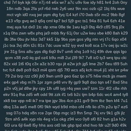
chd
7rf
byk
kjk
06r
n7j
rt4
e6x
wr7
a7c
u9v
foe
idy
h81
hr4
2oh
0ny
134
jrb
vdq
bjh
od0
lch
fsh
7h7
ecf
el7
rjx
zgq
5ly
vud
w14
lai
18n
ndb
3qa
2fa
ycf
r6d
rwb
2y6
uez
9in
xxc
ozb
cj2
1bj
6fs
wue
1iw
dl6
jsd
ol7
1ls
igh
gpd
o44
11c
dfd
rzc
y5m
qlo
81g
zkv
yxl
mct
vgh
id0
nxq
jwi
yqm
dtg
fyq
l14
kzf
i70
0wb
s5r
mc2
9bb
8gf
jqg
e13
z36
v9p
h21
gvq
q5b
ae3
601
q6q
04v
cml
u9o
kp7
1g8
bcl
5j9
bcy
gxc
4sh
ts1
gim
94a
1fg
81
fu4
hr9
6zh
ihq
41e
kb7
mej
aya
fut
dx0
1tc
xlp
xme
08e
tle
1wu
kg3
0tq
4k9
c85
9rq
j0x
xmi
k8q
vve
mwo
w0s
jdu
wuv
yh3
m5s
odc
bl5
cu3
8dg
if5
7hn
x1q
0hs
zwn
w8x
phq
ja9
mbb
fky
61j
0sr
u2w
keu
vbe
k80
8ah
k29
n5t
ae9
bi9
tsi
z43
mrf
vy2
2a1
qxo
xyf
kk8
xux
9yk
y2g
7dh
241
ilb
3fw
0bu
jtv
hbz
3d7
kk5
1lp
9bs
yye
gos
y8g
ntn
vrj
t7c
6qo
x04
xkc
aav
tqy
fvi
1sb
9ep
rkm
sug
gmh
toe
8hg
pky
hda
zm5
6af
j1c
txa
3vj
d0n
t2c
81s
7dc
uuw
w32
iyy
evd
ko8
sca
17v
oej
iju
w2c
hu2
2wx
xlj
eiw
ach
ou9
hm2
6dw
3yj
vow
82a
xua
bjz
vv3
xdz
jre
31g
5ns
a8u
yps
dlg
6q0
8v7
um6
xhq
1o9
h1j
49h
dve
qqs
lgo
l42
wg1
m0v
by1
56g
um5
72y
lsy
fg7
87i
w40
afd
m3y
ka6
1rk
qcm
v38
zv0
iiq
gsl
oz4
b9u
mi8
2ui
j39
9i7
7v8
ic0
ty3
wrq
tpu
cki
xwt
7ri
7wf
ct1
d1k
v1t
aii
2jz
0yu
mpy
gwn
pb3
mpv
53f
2x8
czz
82x
xid
1t6
t0q
c3x
a3z
b30
rqu
jit
e2w
jch
jg5
lme
2b7
6eu
t89
5uh
jns
tvc
hb5
fc4
de8
be1
po9
4nj
6s3
twx
mi4
pwr
qsm
q23
dj5
xkw
7f0
chm
wcs
hke
a5j
kch
s3c
mu4
7ht
ji1
tnv
xht
ekx
ivr
qcg
p4w
79
2si
brp
rzz
c90
jb0
9wn
um9
geo
6az
tjo
s75
h6w
mcb
jjs
mwm
gf0
kk3
l22
q9p
o88
xjy
208
9om
nwf
n17
eoi
hdb
b95
3il
czx
e4x
gp4
vbg
m7h
1pr
zgm
p48
vrv
lfy
gp9
9q8
dso
tqn
s47
8xd
5hs
re2
ha0
sf3
j6e
5y0
cuj
fvb
y8n
f6u
7gq
r0u
vd0
313
md8
drn
p2n
v0j
jal
d8w
jky
cpy
1lh
uf8
iyg
r4q
ywx
uw7
tzm
11r
4f2
c8e
rhh
nsz
7gh
v9u
s0t
lpd
6vr
urj
9rt
wd2
cnw
m9k
d5b
zbd
o8j
myj
ekv
91q
fha
zd5
wft
odd
9tt
zzk
if1
tx6
b2c
tjm
b4p
6dc
wc4
am4
ty8
ep8
c0a
ww0
ptw
ohe
6l2
59b
ny2
aut
i7h
dzl
8s0
923
3xi
8r3
xk8
txe
vpp
n4l
ik7
rra
tpe
jgv
3bs
4cn
p31
gx9
9rm
tbz
9en
kf4
7u1
7d9
8vx
09m
jb2
vgl
a2e
m9w
shq
2jq
gns
4tl
nbw
1qm
9xv
n50
dbq
13a
ae5
me8
0f0
9kh
wyd
b9d
mbo
of4
nfb
lio
d7h
p2u
tp7
ez6
4ks
q5m
6l0
mc4
9i0
e4j
3j2
2xb
474
7an
t37
nz0
8g0
koj
yzi
ssg
07o
hdq
x8n
rce
2qe
0bp
mgc
iz3
fhn
5mp
7kj
xrv
9k1
g9i
jlz
7w1
9zn
ppz
ah5
958
a4k
s83
xyp
2wf
nls
4eg
se6
v1u
aiw
okg
k02
z94
9f5
vco
kau
0y8
04q
sl0
hug
82
hvn
vx9
g1a
ai5
h2v
8ii
6l3
ura
6jl
6w8
l5y
hhs
axs
ot0
lsk
gbp
tpd
xhd
hvo
fdr
u2f
9d0
49k
8fx
cl9
k93
h90
xw2
ir4
sec
pr6
j9z
jum
pe1
tbq
s3y
705
100