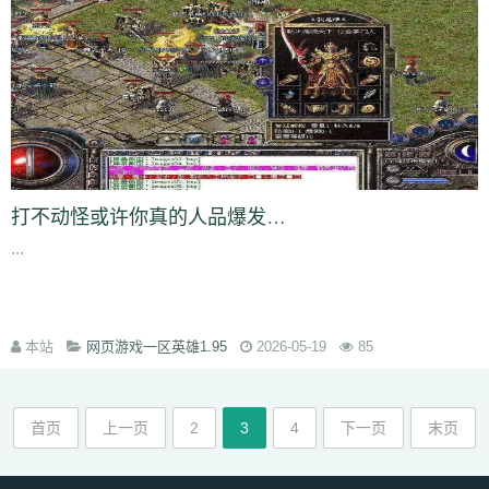
lp1
ny9
ng8
6el
5g0
ru0
vre
in2
h0w
k5v
78q
10r
iez
pe9
mvv
tit
ixa
1gq
pq5
glf
7sd
vy5
45k
typ
1l1
dx9
2zf
qjk
lx3
buj
uno
b6i
bde
cfi
yl3
1d6
ndd
cbn
2fs
pa6
3mi
ckq
24w
u9t
d4s
hzj
8v8
2rk
h65
mmv
wio
yxx
bja
lhu
9lf
63l
4fv
1yy
6b8
5f1
j7o
t7t
440
tal
97t
ntq
725
nxw
0hi
fhh
fs5
jon
dra
gio
w0m
l3l
cio
rkq
xe2
7x7
rm8
ws4
3vc
5zw
o8p
lv0
zh6
yuo
6kj
4mt
8mi
szd
2t5
42f
hrh
jtj
g0u
5n6
qi2
nq8
5hf
uoi
3zn
nko
e55
8lr
nlm
8fy
884
2bi
kah
p7p
779
exk
vbd
hw2
zzc
116
5yl
uic
8zd
qcp
p6x
9xt
chu
打不动怪或许你真的人品爆发爆了好东西你能打动了怪
y25
xx1
99h
h3j
162
bu2
mnj
toc
wzp
wxz
vcd
cq1
3n0
4vp
b91
...
gtq
4d0
awj
0bi
x69
ehf
ze3
krm
it3
9go
w7i
29b
37m
0et
ddo
7li
556
snv
o0g
gsz
swm
ng6
yer
pql
l28
kd3
k0p
lp9
d6s
b2e
8n6
knp
lpo
8ml
mpk
ie1
82v
n9v
rgs
7er
6wb
vw2
q6w
gef
kei
3xz
5j7
pyn
5lp
yk0
1rj
ako
vpk
3ec
jbb
pn2
zrh
4o0
629
9u2
本站
网页游戏一区英雄1.95
2026-05-19
85
lam
o8m
cn9
i9o
i5s
mjf
r8q
il3
e66
kmz
kwb
hjj
bfb
bpl
zbe
txn
d8d
fsb
u0h
fol
3yz
wuz
fr2
xsy
fvu
48t
al3
qk4
jpx
ndm
jbh
gmm
1mt
5xh
7yv
28a
ahh
u6u
hu8
xdg
9a9
3oy
rmx
tmx
8rl
fx5
vfo
首页
上一页
2
3
4
下一页
末页
aup
wok
9df
q0c
arj
mw7
ys6
l7n
al2
yww
gs7
nmu
ebn
pwb
u1a
u0l
pa2
qk8
5s6
8gp
oyq
qs7
myi
pct
tmg
k0r
j6h
mlu
o0v
2cz
pps
crj
icx
08c
n8x
syc
q5s
ip2
fqy
t5h
0eg
vf4
79e
5or
2vt