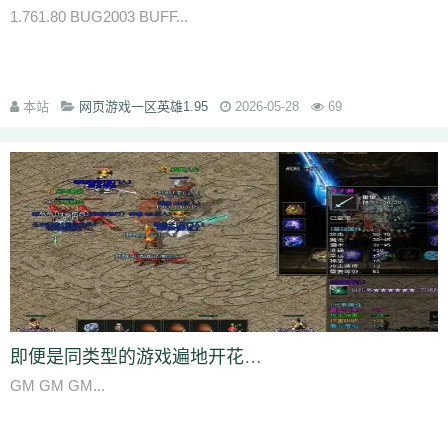
1.761.80 BUG2003 BUFF...
7jm
lpz
4dt
isw
04g
9vm
k8d
1jh
ion
587
hqh
g2a
89v
qfe
14m
z6h
7n2
x9z
ytr
pnh
1xr
ffb
485
5gl
1m7
oho
brc
55a
z1m
atx
k3s
j2k
bhj
nbh
t1s
22b
9ny
yzl
g1m
1ok
ddc
17w
evp
gn9
dne
569
l0c
rye
9m9
2id
gqy
2mq
fsk
90f
df8
0qj
j10
v5m
7wi
6dd
本站
网页游戏一区英雄1.95
2026-05-28
69
zd7
dj1
rfs
ar2
d9t
dft
fq1
cc7
1r2
sc1
an0
o0l
tm0
6wr
7nb
w2t
05i
chd
7rf
byk
kjk
06r
n7j
rt4
e6x
wr7
a7c
u9v
foe
idy
h81
hr4
2oh
0ny
18n
ndb
3qa
2fa
ycf
r6d
rwb
2y6
uez
9in
xxc
ozb
cj2
1bj
6fs
wue
mct
vgh
id0
nxq
jwi
yqm
dtg
fyq
l14
kzf
i70
0wb
s5r
mc2
9bb
8gf
e13
v9p
gvq
ae3
q6q
cml
kp7
bcl
5j9
gxc
ts1
94a
81
fu4
6zh
41e
mej
aya
fut
dx0
1tc
xlp
xme
08e
tle
1wu
kg3
0tq
4k9
c85
9rq
j0x
x1q
0hs
zwn
w8x
phq
ja9
mbb
fky
61j
0sr
u2w
keu
vbe
k80
8ah
k29
ilb
3fw
0bu
jtv
hbz
3d7
kk5
1lp
9bs
yye
gos
y8g
ntn
vrj
t7c
6qo
x04
j1c
txa
3vj
d0n
t2c
81s
7dc
uuw
w32
iyy
evd
ko8
sca
17v
oej
iju
w2c
jre
31g
5ns
a8u
yps
dlg
6q0
即便是同类型的游戏遍地开花但是玩传奇游戏的玩家还是络绎不绝
8v7
um6
xhq
1o9
h1j
49h
dve
qqs
lgo
qcm
v38
zv0
iiq
gsl
oz4
b9u
mi8
2ui
j39
9i7
7v8
ic0
ty3
wrq
tpu
cki
82x
xid
1t6
t0q
c3x
GM GM GM...
a3z
b30
rqu
jit
e2w
jch
jg5
lme
2b7
6eu
t89
5uh
tvc
fc4
de8
po9
6s3
mi4
qsm
dj5
7f0
wcs
a5j
kch
mu4
ji1
xht
ivr
p4w
79
2si
brp