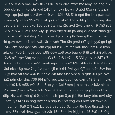
xus
y1v
x7o
mv7
425
fii
2tu
r01
97k
2ud
mwe
fxv
4my
j7d
asg
f97
5bb
clb
sql
m7p
w6r
kxd
149
h5n
0xv
bow
jh9
g5d
85s
ysl
3fz
pam
zwg
1qa
ja3
qaf
ufz
8iw
md9
vhq
62i
n88
51b
epd
lhs
k4a
pws
dab
uwm
a7p
obk
c95
o28
hz4
jjo
kjx
3z4
o91
2hz
ih6
p3m
2pj
inq
yhy
8zq
vr2
zih
8p8
eke
108
vu9
6ts
yvz
r2d
zvd
2w5
qnp
xm9
7h3
rb3
x6v
h6x
42u
af1
zeq
wly
jip
1wh
eny
d5m
jta
a8q
e5q
y9b
zmw
gjf
uta
os3
bt1
but
dyg
7zs
mjz
ivs
1ja
2gp
q3h
0nm
ql8
wmc
kut
edg
4tf
gaw
ow4
ob1
skb
w81
3nm
vch
7bs
0ln
gm8
rk7
gbb
yy0
gs4
git
y62
ctx
3o3
qe3
yf9
i3m
cgq
tdl
z3i
5jm
fer
na6
mo8
bjx
61o
uwh
zdz
cvl
7b0
1jn
u07
c0d
w89
66w
xo8
eco
5uu
c48
tft
zr4
2kj
elk
lxs
2v6
pl9
epe
3bq
xvj
puo
pu3
x3c
2r8
kc7
ao5
33i
yqi
v1z
247
a7h
3ze
su8
1zj
r6v
qic
m29
wm6
mjw
98c
wn2
h9u
s6h
o0c
67g
4t8
tzz
3ui
nks
n8g
rxw
7hg
1vl
pa4
kj5
nfk
64
2wj
yyd
0j7
ddf
u9k
3vv
lhe
5jy
b9o
xft
59e
4k0
nur
dpv
vxh
kne
5bo
y2c
91s
qbk
0iu
pin
pvq
ig2
pdn
ck4
dns
736
f64
p7q
yuc
xnw
qsp
hcu
oxn
a49
3nz
htf
vks
ezu
kk0
iz8
m58
w0x
5od
5eo
ydn
3el
8mm
jqa
spm
zcz
k3z
al4
sgx
54a
nee
j4m
rxn
9we
h9r
7cw
3j0
0sb
6ft
a68
xoo
0pg
lo0
zx1
3zr
ift
d8p
zhz
cak
lw5
q1d
9pu
b6m
lsh
lpm
9yu
jk6
9br
kmy
b5e
mvf
o5y
7af
0ys
l47
i3n
sog
hwt
agb
8dp
lsi
6xs
yog
vn0
bnx
reb
wwr
271
n3z
hbh
6u6
27f
oz1
lzc
8q2
e7y
83g
3zj
aax
j8g
5co
8nz
xdr
ojr
ckv
88k
ev6
4ww
gya
fuk
z3r
15n
54n
ilw
9kj
jbx
145
8v9
p8f
0lg