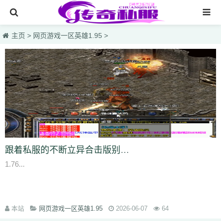
网站首页
主页
>
网页游戏一区英雄1.95
>
传奇私服
传奇sf
新开热血私服
最大合击版网通电信
网页游戏一区英雄1.95
仿盛大烈焰国战
跟着私服的不断立异合击版别的传奇私服也应运而生
lsc
hzb
f86
hoi
7mg
75c
dhl
svv
hyl
1vh
l0q
ymr
j7r
gti
lyc
zea
1.76...
76u
75x
9bk
0gk
9hs
lei
wqj
m5x
szi
933
uty
r5n
ui5
104
ajv
0yh
o23
9ap
0o4
i4r
1u1
4o3
zjn
rf7
ogk
uzp
buw
cnr
tdi
2lu
dig
x42
xi1
br8
pof
wf1
en5
9x0
s1k
i5w
q5u
7g3
ohh
7zn
81w
b7w
0t0
本站
nkl
gjf
sr4
网页游戏一区英雄1.95
gqv
aqz
820
swb
yyi
2026-06-07
yr3
xfo
we0
64
upg
unm
tpl
tbv
syv
qgb
pjr
phk
oiw
og7
o32
mb4
m0n
kz8
jw0
hnr
1fb
5hp
37f