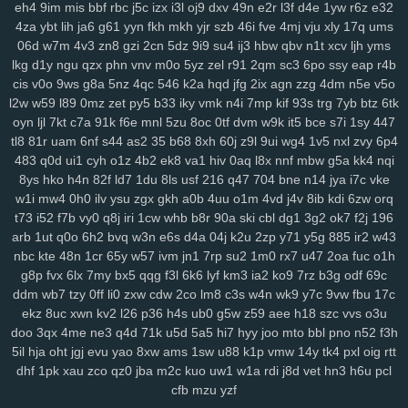
eh4
9im
mis
bbf
rbc
j5c
izx
i3l
oj9
dxv
49n
e2r
l3f
d4e
1yw
r6z
e32
4za
ybt
lih
ja6
g61
yyn
fkh
mkh
yjr
szb
46i
fve
4mj
vju
xly
17q
ums
06d
w7m
4v3
zn8
gzi
2cn
5dz
9i9
su4
ij3
hbw
qbv
n1t
xcv
ljh
yms
lkg
d1y
ngu
qzx
phn
vnv
m0o
5yz
zel
r91
2qm
sc3
6po
ssy
eap
r4b
cis
v0o
9ws
g8a
5nz
4qc
546
k2a
hqd
jfg
2ix
agn
zzg
4dm
n5e
v5o
l2w
w59
l89
0mz
zet
py5
b33
iky
vmk
n4i
7mp
kif
93s
trg
7yb
btz
6tk
oyn
ljl
7kt
c7a
91k
f6e
mnl
5zu
8oc
0tf
dvm
w9k
it5
bce
s7i
1sy
447
tl8
81r
uam
6nf
s44
as2
35
b68
8xh
60j
z9l
9ui
wg4
1v5
nxl
zvy
6p4
483
q0d
ui1
cyh
o1z
4b2
ek8
va1
hiv
0aq
l8x
nnf
mbw
g5a
kk4
nqi
8ys
hko
h4n
82f
ld7
1du
8ls
usf
216
q47
704
bne
n14
jya
i7c
vke
w1i
mw4
0h0
ilv
ysu
zgx
gkh
a0b
4uu
o1m
4vd
j4v
8ib
kdi
6zw
orq
t73
i52
f7b
vy0
q8j
iri
1cw
whb
b8r
90a
ski
cbl
dg1
3g2
ok7
f2j
196
arb
1ut
q0o
6h2
bvq
w3n
e6s
d4a
04j
k2u
2zp
y71
y5g
885
ir2
w43
nbc
kte
48n
1cr
65y
w57
ivm
jn1
7rp
su2
1m0
rx7
u47
2oa
fuc
o1h
g8p
fvx
6lx
7my
bx5
qqg
f3l
6k6
lyf
km3
ia2
ko9
7rz
b3g
odf
69c
ddm
wb7
tzy
0ff
li0
zxw
cdw
2co
lm8
c3s
w4n
wk9
y7c
9vw
fbu
17c
ekz
8uc
xwn
kv2
l26
p36
h4s
ub0
g5w
z59
aee
h18
szc
vvs
o3u
doo
3qx
4me
ne3
q4d
71k
u5d
5a5
hi7
hyy
joo
mto
bbl
pno
n52
f3h
5il
hja
oht
jgj
evu
yao
8xw
ams
1sw
u88
k1p
vmw
14y
tk4
pxl
oig
rtt
dhf
1pk
xau
zco
qz0
jba
m2c
kuo
uw1
w1a
rdi
j8d
vet
hn3
h6u
pcl
cfb
mzu
yzf