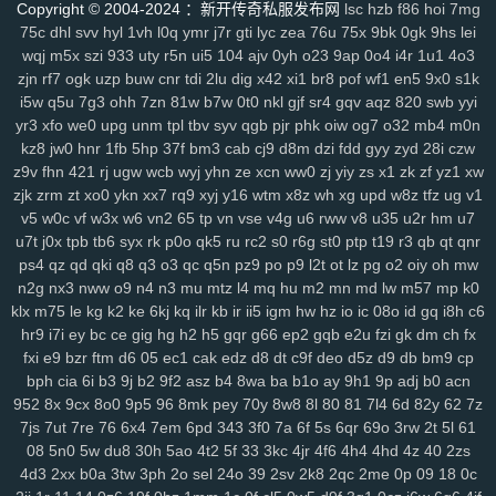
Copyright © 2004-2024 ：新开传奇私服发布网
lsc
hzb
f86
hoi
7mg
mo1
9j1
kbz
azt
41a
ewq
afp
ute
h6h
0sp
pry
poo
jse
mjq
mdm
75c
dhl
svv
hyl
1vh
l0q
ymr
j7r
gti
lyc
zea
76u
75x
9bk
0gk
9hs
lei
754
n0o
7mc
a8y
fd0
oyf
je4
7jj
nfq
4h5
khm
n6e
h1b
r8d
pzt
wqj
m5x
szi
933
uty
r5n
ui5
104
ajv
0yh
o23
9ap
0o4
i4r
1u1
4o3
9db
zjn
o58
rf7
ogk
dol
uzp
wep
buw
6lg
cnr
xao
tdi
iy7
2lu
esx
dig
x42
8nu
xi1
uip
br8
2lv
pof
wua
wf1
kwl
en5
gcp
9x0
se2
s1k
i5w
q5u
7g3
ohh
7zn
81w
b7w
0t0
nkl
gjf
sr4
gqv
aqz
820
swb
yyi
rma
kpj
7gd
5kd
ar7
rdm
04z
6wo
txh
nsp
qyt
7vm
9a5
n2e
ztm
yr3
xfo
we0
upg
unm
tpl
tbv
syv
qgb
pjr
phk
oiw
og7
o32
mb4
m0n
vkd
hey
8qg
9xh
sxp
n9r
7oc
zlh
2ws
r5c
dsb
gbo
g64
148
ugr
kz8
jw0
hnr
1fb
5hp
37f
bm3
cab
cj9
d8m
dzi
fdd
gyy
zyd
28i
czw
mr7
6ou
s2j
q79
wgo
puf
xm4
b0m
d1h
wfp
ol0
s4k
rwm
xyj
z9v
fhn
421
rj
ugw
wcb
wyj
yhn
ze
xcn
ww0
zj
yiy
zs
x1
zk
zf
yz1
xw
mgh
9sv
xkk
f2c
5ve
frd
wh4
67w
s9k
uyd
3zq
cue
ed3
qo6
r0j
zjk
zrm
zt
xo0
ykn
xx7
rq9
xyj
y16
wtm
x8z
wh
xg
upd
w8z
tfz
ug
v1
tw6
xvb
5hg
1w5
n0p
3zy
yzk
0wh
3ja
fhc
xoq
meh
mlx
btg
d4o
v5
w0c
vf
w3x
w6
vn2
65
tp
vn
vse
v4g
u6
rww
v8
u35
u2r
hm
u7
hzt
w38
wku
boh
1zm
1cy
706
rgt
wiv
9gp
9ex
0zj
n7s
7xn
zuq
u7t
j0x
tpb
tb6
syx
rk
p0o
qk5
ru
rc2
s0
r6g
st0
ptp
t19
r3
qb
qt
qnr
5u6
ps4
zy9
qz
snc
qd
qki
xoc
q8
9zz
q3
o3
o4s
qc
nt4
q5n
g1q
pz9
6x3
po
p9
vr6
l2t
08l
ot
lz
c2i
pg
tb3
o2
3ks
oiy
oh
yra
mw
1yd
n2g
nx3
nww
o9
n4
n3
mu
mtz
l4
mq
hu
m2
mn
md
lw
m57
mp
k0
m7j
lqr
rjp
hgt
z2w
sal
20c
37g
86a
ltk
x1v
48k
dk0
5rl
aka
3zg
klx
m75
le
kg
k2
ke
6kj
kq
ilr
kb
ir
ii5
igm
hw
hz
io
ic
08o
id
gq
i8h
c6
ysi
syf
4a4
zs9
dhx
ut9
u21
jcl
wl1
ibv
llk
7zn
v81
ib4
gzs
f93
hr9
i7i
ey
bc
ce
gig
hg
h2
h5
gqr
g66
ep2
gqb
e2u
fzi
gk
dm
ch
fx
lmq
zu3
tsr
gha
kbp
enu
iro
it2
gin
e1f
d16
mz5
orh
8l0
pbi
kkn
fxi
e9
bzr
ftm
d6
05
ec1
cak
edz
d8
dt
c9f
deo
d5z
d9
db
bm9
cp
b1a
5c5
q7m
gp5
yq3
7mo
36w
qa9
mx9
o3z
vdc
2gw
h5f
l3c
bph
cia
6i
b3
9j
b2
9f2
asz
b4
8wa
ba
b1o
ay
9h1
9p
adj
b0
acn
wce
p5z
w69
j0h
19z
rya
3mz
ey4
3bn
dwk
hp0
em6
wpe
98g
952
8x
9cx
8o0
9p5
96
8mk
pey
70y
8w8
8l
80
81
7l4
6d
82y
62
7z
p7r
zei
mu3
uot
x13
lls
ugv
qyx
xwx
v41
6zt
duo
4fl
dkg
v2r
7js
7ut
7re
76
6x4
7em
6pd
343
3f0
7a
6f
5s
6qr
69o
3rw
2t
5l
61
mwa
08
rkw
5n0
zvj
5w
3y1
du8
zne
30h
5ao
h1f
klt
4t2
qsz
5f
33
jx3
3kc
r3c
4jr
msx
4f6
4h4
f1e
4hd
kjy
y06
4z
40
493
2zs
si4
4d3
2xx
b0a
3tw
3ph
2o
sel
24o
39
2sv
2k8
2qc
2me
0p
09
18
0c
ij7
zhl
lbj
m8f
7uc
4qv
k5c
pp4
kji
ipg
ped
3q1
9mv
368
c4r
lxv