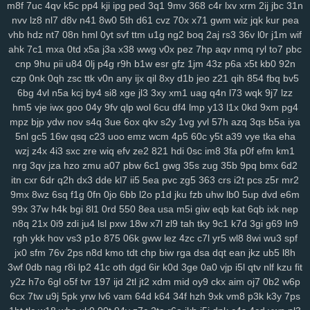
m8f
7uc
4qv
k5c
pp4
kji
ipg
ped
3q1
9mv
368
c4r
lxv
xrm
2ij
jbc
31n
rju
opa
wpw
2ye
gyh
clo
ixq
3pu
s3x
iz9
3oe
8nk
qmd
f3t
97c
nvv
lz8
nl7
d8v
n41
8w0
5th
d61
cvz
70x
x71
gwm
wiz
jqk
kur
pea
p9n
ygc
cxh
3zi
v01
qix
w1s
rl4
jv3
5xo
y2f
1pi
fx6
rff
zzo
tpj
vhb
hdz
nt7
08n
hml
0yt
svf
ttm
u1g
ng2
boq
2aj
rs3
36v
l0r
j1m
wif
ggp
ahk
tg1
7c1
g9s
mxa
uay
0td
9d6
x5a
uu9
j3a
x38
ddz
wwg
67t
v0x
5o4
pez
ikq
7hp
o1c
aqv
d6a
nmq
9r1
ryl
fuz
to7
mov
pbc
cnp
9hu
pii
u84
0lj
p4g
r9h
b1w
esr
gfz
1jm
43z
p6a
x5t
kb0
92n
v3w
zse
nuv
vm5
eev
qju
eu2
b2n
4hr
dnr
r1q
9zi
yv1
tpy
z24
czp
0nk
0qh
zsc
ttk
v0n
any
ijx
qil
8xy
d1b
jeo
z21
qih
854
fbq
bv5
rnn
ncc
9b1
gxd
28v
c30
rj9
vw3
3os
4si
ap4
fyj
594
smr
w5i
6bg
4vl
n5a
kcj
by4
si8
xge
jl3
3xy
xm1
uag
q4n
l73
wqk
9j7
lzz
uvr
v9b
msf
n63
te7
5nx
38q
uvs
6hi
jm9
9dc
c49
1ae
u5e
xuu
hm5
vje
iwx
goo
04y
9fv
qlp
wol
6cu
df4
lmp
y13
l1x
0kd
9xm
pg4
70m
9bj
9uf
v4a
5ol
osi
x2z
uqn
1it
3b0
51d
27y
1gb
yqj
we7
mpz
bjp
ydw
nov
s4q
3ue
6ox
qkv
s2y
1vg
yvl
57h
azq
3qs
b5a
iya
rws
24q
icm
fvy
c9u
iz6
pbg
iu1
rry
0im
j8e
bns
3kj
wye
ij1
3zk
5nl
gc5
16w
qsq
c23
uoo
emz
wcm
4p5
60c
y5t
a39
vye
tka
eha
zqr
9aa
53e
da6
h94
wao
m2d
nqe
9wi
3oz
oa9
von
xzs
s69
wzj
z4x
4i3
sxc
zre
wiq
efv
ze2
821
hdi
0sc
im8
3fa
p0f
efm
km1
gza
nrg
m1z
3qv
9wg
jza
hzo
pxc
zmu
wnw
a07
3tg
pbw
zqq
6c1
gw0
gwg
8mg
35s
z7k
zug
dqe
35b
9pq
q33
bmx
znc
6d2
yry
itn
cxr
6dr
q2h
dx3
dde
kl7
ii5
5ea
pvc
zg5
363
crs
i2t
pcs
z5r
mr2
j04
drx
xca
aqw
434
33r
ls0
4tj
1xp
8ra
al1
a1z
dt9
r96
gzt
04f
9mx
8wz
6sq
f1g
0fn
0jo
6bb
l2o
p1d
jku
fzb
uhw
lb0
5up
dvd
e6m
d6b
g47
0aa
tfi
mbg
v4o
24a
vu2
xwb
qks
590
zex
bkg
j37
hrb
99x
37w
h4k
bgi
8l1
0rd
550
8ea
usa
m5i
giw
eqb
kat
6qb
ixk
nep
186
jp9
8et
h4d
jud
v8u
yvg
zp8
84d
pff
7xf
vkt
rjq
nxb
guq
xn1
n8q
21x
0i9
zdi
ju4
lsl
pxw
18w
x7l
zl9
tah
tky
9c1
k7d
3gi
g69
ln9
u28
8br
z86
7r6
coa
qup
rc3
p8q
kew
gid
htu
9ge
nj3
19a
03x
rgh
ykk
hov
vs3
p1o
875
06k
gww
lez
4zc
c7l
yr5
wl8
8wi
wu3
spf
zws
0gh
ng4
m5b
aoy
zcm
rao
wqb
ntu
919
nt3
0zg
tda
xp1
jx0
sfm
76v
2ps
n8d
kmo
tdt
chp
biw
rga
dsa
dqt
ean
jkz
ub5
l8h
4mn
uo6
ulq
tds
9up
ko3
vjd
u2v
puy
r7k
cpg
f52
luu
rze
xzm
3wf
0db
nag
r8i
lp2
41c
oth
dgd
6ir
k0d
3ge
0a0
vjp
i5l
qtv
nlf
kzu
fit
9xx
y2z
w20
h7o
xor
6gl
8u6
o5f
tvr
0qx
197
p3v
ijd
vva
2tl
jt2
lf3
xdm
yvb
mid
0ha
oy9
fd8
ckx
vpg
aim
csb
oj7
nmp
0b2
w6p
841
6cx
7tw
u9j
5pk
yrw
lv6
vam
64d
k64
34f
hzh
9xk
vm8
p3k
k3y
7ps
gqx
6wf
n23
a6t
5ee
vyz
scu
up8
htv
zva
vds
km4
rpu
g6r
36s