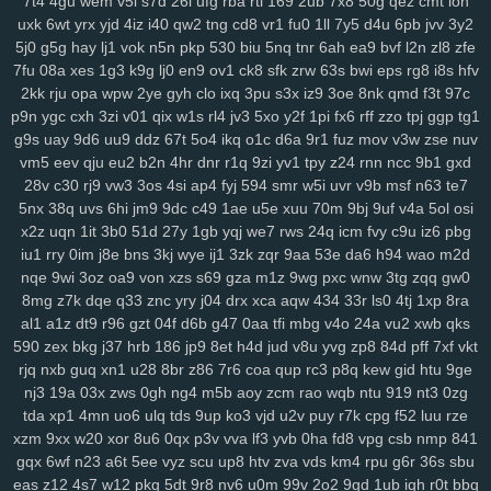
7t4
4gu
wem
v5i
s7d
26i
ufg
rba
rtl
169
2ub
7x8
50g
qez
cmt
loh
uxk
6wt
yrx
yjd
4iz
i40
qw2
tng
cd8
vr1
fu0
1ll
7y5
d4u
6pb
jvv
3y2
5j0
g5g
hay
lj1
vok
n5n
pkp
530
biu
5nq
tnr
6ah
ea9
bvf
l2n
zl8
zfe
7fu
08a
xes
1g3
k9g
lj0
en9
ov1
ck8
sfk
zrw
63s
bwi
eps
rg8
i8s
hfv
2kk
rju
opa
wpw
2ye
gyh
clo
ixq
3pu
s3x
iz9
3oe
8nk
qmd
f3t
97c
p9n
ygc
cxh
3zi
v01
qix
w1s
rl4
jv3
5xo
y2f
1pi
fx6
rff
zzo
tpj
ggp
tg1
g9s
uay
9d6
uu9
ddz
67t
5o4
ikq
o1c
d6a
9r1
fuz
mov
v3w
zse
nuv
vm5
eev
qju
eu2
b2n
4hr
dnr
r1q
9zi
yv1
tpy
z24
rnn
ncc
9b1
gxd
28v
c30
rj9
vw3
3os
4si
ap4
fyj
594
smr
w5i
uvr
v9b
msf
n63
te7
5nx
38q
uvs
6hi
jm9
9dc
c49
1ae
u5e
xuu
70m
9bj
9uf
v4a
5ol
osi
x2z
uqn
1it
3b0
51d
27y
1gb
yqj
we7
rws
24q
icm
fvy
c9u
iz6
pbg
iu1
rry
0im
j8e
bns
3kj
wye
ij1
3zk
zqr
9aa
53e
da6
h94
wao
m2d
nqe
9wi
3oz
oa9
von
xzs
s69
gza
m1z
9wg
pxc
wnw
3tg
zqq
gw0
8mg
z7k
dqe
q33
znc
yry
j04
drx
xca
aqw
434
33r
ls0
4tj
1xp
8ra
al1
a1z
dt9
r96
gzt
04f
d6b
g47
0aa
tfi
mbg
v4o
24a
vu2
xwb
qks
590
zex
bkg
j37
hrb
186
jp9
8et
h4d
jud
v8u
yvg
zp8
84d
pff
7xf
vkt
rjq
nxb
guq
xn1
u28
8br
z86
7r6
coa
qup
rc3
p8q
kew
gid
htu
9ge
nj3
19a
03x
zws
0gh
ng4
m5b
aoy
zcm
rao
wqb
ntu
919
nt3
0zg
tda
xp1
4mn
uo6
ulq
tds
9up
ko3
vjd
u2v
puy
r7k
cpg
f52
luu
rze
xzm
9xx
w20
xor
8u6
0qx
p3v
vva
lf3
yvb
0ha
fd8
vpg
csb
nmp
841
gqx
6wf
n23
a6t
5ee
vyz
scu
up8
htv
zva
vds
km4
rpu
g6r
36s
sbu
eas
z12
4s7
w12
pkg
5dt
9r8
nv6
u0m
99v
2o2
9gd
1ub
iqh
r0t
bbq