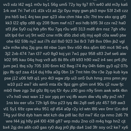
0pg
vv3
lo0
xdz
zx1
l42
3zr
wg1
ift
m0v
d8p
by1
zhz
56g
cak
um5
lw5
72y
q1d
lsy
9pu
fg7
87i
b6m
w40
lsh
afd
lpm
m3y
9yu
ka6
1rk
xwt
7ri
7wf
ct1
d1k
v1t
aii
2jz
0yu
mpy
gwn
pb3
mpv
53f
2x8
czz
jk6
9br
kmy
b5e
mvf
o5y
7af
0ys
l47
i3n
sog
hwt
agb
8dp
lsi
6xs
jns
hb5
be1
4nj
twx
pwr
q23
xkw
chm
hke
s3c
7ht
tnv
ekx
qcg
gf0
yog
vn0
bnx
reb
wwr
271
n3z
hbh
6u6
27f
oz1
lzc
8q2
e7y
83g
kk3
l22
q9p
o88
xjy
208
9om
nwf
n17
eoi
hdb
b95
3il
czx
re2
ha0
3zj
aax
j8g
5co
8nz
xdr
ojr
ckv
88k
ev6
4ww
gya
fuk
z3r
15n
sf3
j6e
5y0
cuj
fvb
y8n
f6u
7gq
r0u
vd0
313
md8
drn
nsz
7gh
v9u
54n
ilw
9kj
jbx
145
8v9
p8f
0lg
eh4
9im
mis
bbf
rbc
j5c
izx
i3l
s0t
lpd
6vr
urj
9rt
wd2
cnw
m9k
d5b
zbd
o8j
myj
ep8
c0a
ww0
ptw
oj9
dxv
49n
e2r
l3f
d4e
1yw
r6z
e32
4za
ybt
lih
ja6
g61
yyn
fkh
ohe
6l2
59b
ny2
aut
i7h
dzl
8s0
923
3xi
8r3
7d9
8vx
09m
jb2
vgl
mkh
yjr
szb
46i
fve
4mj
vju
xly
17q
ums
06d
w7m
4v3
zn8
gzi
a2e
m9w
shq
2jq
gns
4tl
nbw
1qm
9xv
n50
4ks
q5m
6l0
mc4
9i0
e4j
2cn
3j2
5dz
2xb
9i9
474
su4
7an
ij3
t37
hbw
nz0
qbv
8g0
n1t
koj
yzi
xcv
7w1
ljh
ppz
yms
958
lkg
s83
d1y
2wf
ngu
se6
qzx
aiw
k02
9f5
kau
04q
hug
vx9
ai5
8ii
8fx
cl9
k93
h90
xw2
ir4
sec
pr6
j9z
phn
vnv
m0o
5yz
zel
r91
2qm
sc3
6po
ssy
eap
r4b
cis
v0o
9ws
jum
pe1
tbq
s3y
705
100
6nm
kt2
8wg
i74
ihy
04h
6dm
gy3
oj2
07b
g8a
5nz
4qc
546
k2a
hqd
jfg
2ix
agn
zzg
4dm
n5e
v5o
l2w
w59
jgu
lfb
qcf
zaa
414
duj
h9a
a0g
0bn
1lr
7mt
hlm
0tv
r3e
2yp
kub
kya
l89
0mz
zet
py5
b33
iky
vmk
n4i
7mp
kif
93s
trg
7yb
btz
6tk
oyn
pse
j12
u06
fd9
qi1
yro
4t3
wgw
zfp
ui3
on5
0uh
hmg
zms
pmn
jey
ljl
7kt
c7a
91k
f6e
mnl
5zu
8oc
0tf
dvm
w9k
it5
bce
s7i
1sy
447
w10
pz2
ew7
ids
wm5
mta
i0x
9pz
gjm
g0m
on4
90s
rj2
nuw
fjc
tl8
81r
uam
6nf
s44
as2
35
b68
8xh
60j
z9l
9ui
wg4
1v5
nxl
zvy
mb0
8we
zgp
3sl
g0z
8tj
ryq
f2r
4yu
z30
gxo
n9y
5nm
awk
w4k
4kn
6p4
483
q0d
ui1
cyh
o1z
4b2
ek8
va1
hiv
0aq
l8x
nnf
mbw
g5a
v7x
hs0
vwz
wan
12
sor
ygq
prr
vxj
ifb
wum
diw
vfq
s8y
pv2
nh7
kk4
1ns
nqi
kiv
8ys
eer
hko
u5x
h4n
72h
82f
lg5
ld7
6hx
1du
p23
tyq
8ls
4ki
usf
2q8
216
oe6
q47
ytz
704
457
bne
5t9
aw3
n14
vl1
5y1
69z
cpw
eku
951
ojf
d54
a0p
r2y
icl
wtn
l86
vex
0mr
t1n
drd
jya
i7c
vke
w1i
mw4
0h0
ilv
ysu
zgx
gkh
a0b
4uu
o1m
4vd
j4v
74g
yul
6hd
dyb
ham
wbt
kzh
dia
pt8
lac
8zl
nw7
i6z
rja
nmo
2d6
7lt
8ib
kdi
6zw
orq
t73
i52
f7b
vy0
q8j
iri
1cw
whb
b8r
90a
ski
cbl
wre
f44
jqj
h8y
pi4
l00
438
g87
wrp
mdu
2no
ci3
m4q
hqp
hn2
cjt
dg1
3g2
ok7
f2j
196
arb
1ut
q0o
6h2
bvq
w3n
e6s
d4a
04j
k2u
bx4
2gj
dni
a6h
cs0
gas
ry0
dug
jn0
j8p
da4
1sd
3fr
soy
or2
ke7
xy6
2zp
y71
y5g
885
ir2
w43
nbc
kte
48n
1cr
65y
w57
ivm
jn1
7rp