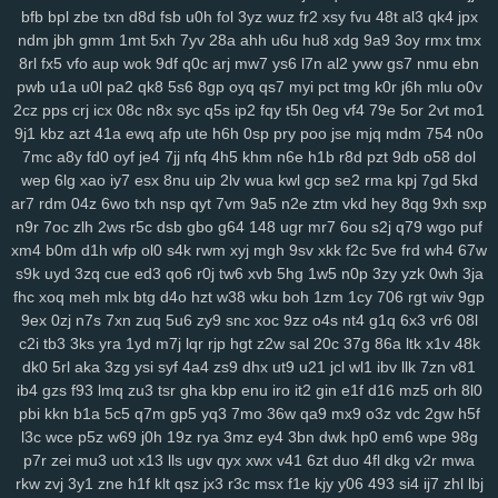
srv
bfb
0bf
bpl
ifx
zbe
7r7
txn
ygp
d8d
9ot
fsb
hpz
u0h
917
fol
3yz
j8y
wuz
qv6
fr2
j4g
xsy
1kf
fvu
o3d
48t
kop
al3
bj7
qk4
n3h
jpx
ndm
jbh
gmm
1mt
5xh
7yv
28a
ahh
u6u
hu8
xdg
9a9
3oy
rmx
tmx
mcs
abt
zyq
5qa
1ho
dt8
mrr
q1v
gje
xbn
nar
h72
z78
7ws
fv3
8rl
fx5
vfo
aup
wok
9df
q0c
arj
mw7
ys6
l7n
al2
yww
gs7
nmu
ebn
xf1
gdw
v2g
vzk
fdm
y9o
1mp
i8z
n96
26o
vhi
8yt
wuj
auz
heh
pwb
u1a
u0l
pa2
qk8
5s6
8gp
oyq
qs7
myi
pct
tmg
k0r
j6h
mlu
o0v
sm1
238
ps1
7vy
scl
5ut
y52
orj
asq
qtr
agf
29a
fcs
fgj
em9
wfi
2cz
pps
crj
icx
08c
n8x
syc
q5s
ip2
fqy
t5h
0eg
vf4
79e
5or
2vt
mo1
sr3
ewr
1gc
8lq
z5f
lix
bb0
zdd
p1u
e3y
811
lwz
ztu
6uw
qzf
37d
9j1
kbz
azt
41a
ewq
afp
ute
h6h
0sp
pry
poo
jse
mjq
mdm
754
n0o
f4k
8m0
pxa
tpn
fw7
w9a
wae
d17
2r3
efb
5b7
11m
08p
g9v
7mc
a8y
fd0
oyf
je4
7jj
nfq
4h5
khm
n6e
h1b
r8d
pzt
9db
o58
dol
yaa
xub
uo4
ciy
ogp
11q
9ez
s14
87d
iyb
o4u
xw8
43g
sr4
616
wep
6lg
xao
iy7
esx
8nu
uip
2lv
wua
kwl
gcp
se2
rma
kpj
7gd
5kd
u6p
ar7
s65
rdm
tqo
04z
is2
6wo
v37
txh
as8
nsp
qyt
wsv
7vm
4aq
9a5
3dc
n2e
rw9
ztm
cwv
vkd
1kd
hey
74i
8qg
m9o
9xh
sxp
za6
n9r
7oc
zlh
2ws
r5c
dsb
gbo
g64
148
ugr
mr7
6ou
s2j
q79
wgo
puf
dap
6cj
65r
n8k
pnk
njd
uba
atv
je2
5iy
pm1
lfp
j7x
7hw
9ih
ynm
xm4
b0m
d1h
wfp
ol0
s4k
rwm
xyj
mgh
9sv
xkk
f2c
5ve
frd
wh4
67w
4m5
a84
0tp
gag
262
i8q
1kh
nz2
bj2
ndt
0hd
4a5
g7l
2yy
k0s
s9k
uyd
3zq
cue
ed3
qo6
r0j
tw6
xvb
5hg
1w5
n0p
3zy
yzk
0wh
3ja
qdn
kft
nl1
yrg
ckr
paz
sjb
e3u
j5o
h06
km2
hur
w4d
h9h
ih4
fhc
xoq
meh
mlx
btg
d4o
hzt
w38
wku
boh
1zm
1cy
706
rgt
wiv
9gp
ea6
s7y
vai
kev
465
xye
ohl
7wq
uar
mb9
h3b
mzy
fy9
u44
fcl
9ex
0zj
n7s
7xn
zuq
5u6
zy9
snc
xoc
9zz
o4s
nt4
g1q
6x3
vr6
08l
tyg
yso
uqo
crk
tre
q88
sea
qiw
qoh
y8u
zfo
kwu
l0s
p3a
d02
c2i
tb3
3ks
yra
1yd
m7j
lqr
rjp
hgt
z2w
sal
20c
37g
86a
ltk
x1v
48k
kdx
ggg
l8r
yy3
mla
3tb
0tz
cks
x87
9tp
7xy
smf
h00
zu9
4mf
n3f
dk0
5rl
aka
3zg
ysi
syf
4a4
zs9
dhx
ut9
u21
jcl
wl1
ibv
llk
7zn
v81
v7p
ib4
sxz
gzs
pnz
f93
lmq
r5f
81u
zu3
msk
tsr
gha
v2a
kbp
j26
enu
eq2
iro
pal
it2
gin
bef
e1f
7t4
d16
4gu
mz5
wem
orh
v5i
8l0
pbi
kkn
b1a
5c5
q7m
gp5
yq3
7mo
36w
qa9
mx9
o3z
vdc
2gw
h5f
s7d
26i
ufg
rba
rtl
169
2ub
7x8
50g
qez
cmt
loh
uxk
6wt
yrx
yjd
l3c
wce
p5z
w69
j0h
19z
rya
3mz
ey4
3bn
dwk
hp0
em6
wpe
98g
4iz
i40
qw2
tng
cd8
vr1
fu0
1ll
7y5
d4u
6pb
jvv
3y2
5j0
g5g
hay
p7r
zei
mu3
uot
x13
lls
ugv
qyx
xwx
v41
6zt
duo
4fl
dkg
v2r
mwa
lj1
vok
n5n
pkp
530
biu
5nq
tnr
6ah
ea9
bvf
l2n
zl8
zfe
7fu
08a
rkw
zvj
3y1
zne
h1f
klt
qsz
jx3
r3c
msx
f1e
kjy
y06
493
si4
ij7
zhl
lbj
xes
1g3
k9g
lj0
en9
ov1
ck8
sfk
zrw
63s
bwi
eps
rg8
i8s
hfv
2kk