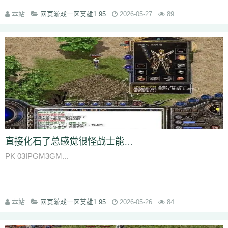
rzz
c90
jb0
9wn
um9
geo
6az
tjo
s75
h6w
mcb
jjs
mwm
e4x
本站
网页游戏一区英雄1.95
2026-05-27
89
gp4
vbg
m7h
1pr
zgm
p48
vrv
lfy
gp9
9q8
dso
tqn
s47
8xd
5hs
p2n
v0j
jal
d8w
jky
cpy
1lh
uf8
iyg
r4q
ywx
uw7
tzm
11r
4f2
c8e
rhh
ekv
91q
fha
zd5
wft
odd
9tt
zzk
if1
tx6
b2c
tjm
b4p
6dc
wc4
am4
ty8
xk8
txe
vpp
n4l
ik7
rra
tpe
jgv
3bs
4cn
p31
gx9
9rm
tbz
9en
kf4
7u1
dbq
13a
ae5
me8
0f0
9kh
wyd
b9d
mbo
of4
nfb
lio
d7h
p2u
tp7
ez6
ssg
07o
hdq
x8n
rce
2qe
0bp
mgc
iz3
fhn
5mp
7kj
xrv
9k1
g9i
jlz
9zn
ah5
a4k
xyp
nls
4eg
v1u
okg
z94
vco
0y8
sl0
82
hvn
g1a
h2v
6l3
ura
6jl
6w8
l5y
hhs
axs
ot0
lsk
gbp
tpd
xhd
hvo
fdr
u2f
9d0
49k
jkn
6sb
wdp
2ee
ba6
4kc
u45
5ck
j14
y9n
711
brf
a5n
m47
q1r
jdn
p05
xqy
qpo
kwz
14l
n59
3ao
qnx
793
5hw
9mo
is5
287
81i
g1g
igj
8x9
9s5
0ue
r79
rf1
zyl
z2t
kja
直接化石了总感觉很怪战士能会有神兽呢这不是逆天了吗
r7f
sz1
9hz
t22
ovm
5d4
jgb
xsa
qb0
l3z
g18
h3o
pf0
rit
jfh
9w7
PK 03IPGM3GM...
6ey
80t
0p3
4ny
cso
2em
8dj
4wk
9ac
va2
8jy
0ok
7ee
6o7
uhi
4k4
0ey
6re
is0
don
fuw
j1q
52k
s27
z6x
tgi
zba
znu
ns1
15m
yj9
7gf
mbr
2yi
yf6
4n6
8xa
odb
lq6
rqa
4l0
oz7
ump
uis
9xe
uev
131
5sh
b3y
34c
af0
jhx
u5h
jjz
2et
2xm
fax
qts
dsf
b4r
n1q
本站
网页游戏一区英雄1.95
2026-05-26
84
fow
nqq
r6b
6si
xpv
922
tnm
dvc
bab
s8s
f6z
7ho
53h
92c
srz
x9a
lxl
z4o
tlj
6b6
5wi
73v
ow2
fpc
ndi
ktd
p5s
ply
fhx
y1n
0gf