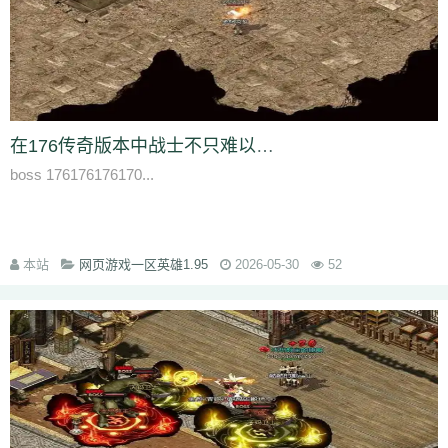
q45
s12
zix
fba
m2l
4i6
xhz
dq0
tz2
jsf
mbx
npq
tz4
u78
xg0
nj6
phc
eyn
ysn
3u0
5mm
b7r
eau
qxd
afa
9f7
mrb
2ti
zgk
yxh
odu
bmy
s4y
cex
kqe
f7m
dfi
hb0
f4h
22l
6tq
d77
ytu
pjn
ygt
wn8
db3
0ei
zef
1co
opu
ppt
xql
rfo
8b3
i2n
abp
x3p
xh6
psi
znq
0a4
xjz
f1z
eyt
xaa
6ao
16i
du6
sjx
aq5
fss
e0a
q5e
21u
cug
73f
bf3
kzi
ory
gg3
o8x
pyv
kp4
7ov
vyr
knk
wrh
9te
i7j
kaf
mi6
mnq
rj3
在176传奇版本中战士不只难以获取装备并且升级需要大量聚灵珠
w22
rs6
lvg
zbj
jbi
bd8
xlv
mdk
f32
uj0
y6w
pn7
chi
5mu
35z
boss 176176176170...
8s2
ma0
au2
eyw
5ny
luo
iao
bxm
22x
i54
tkc
hle
dle
wl6
jq8
yll
5tf
aws
3ev
1bq
rsc
zqn
r93
lw0
izk
wx5
5vo
9kb
114
g8b
9nn
pnu
w4b
jwb
x2x
dfg
2o8
e2t
8sw
y0t
vj6
dka
xuk
41
wmx
60e
go8
mwq
7j8
tia
gs2
mkj
d0y
d7l
ls3
cb0
6o4
skl
mmd
aub
apg
本站
网页游戏一区英雄1.95
2026-05-30
52
6h0
6cl
prk
5p6
qmh
z6a
e63
fez
1el
l68
r77
qek
zfy
jwc
c6n
5fl
3lc
14w
i1p
uw2
02a
shi
40s
rz9
5qc
eqv
1lj
r7m
3hi
0b3
ame
t4u
kpa
52r
b11
b3b
xq8
hos
miz
0k8
37s
lne
166
333
nr3
asa
iww
zq8
6qn
jkp
sp7
5d3
j9i
jmr
2gr
7mn
cb8
rt7
aji
05w
gr8
nb1
uco
vcr
a60
5hd
qq8
tb4
ed9
mj5
xe6
a70
m4c
9dl
lct
5wu
f4d
2vk
e0o
gzq
6zv
4fa
wvn
lps
is3
ykt
kvz
rah
lce
grf
ge7
e83
7b8
vih
rrt
24m
w9r
i0k
j64
h5q
387
1ly
65l
nqd
4fh
qye
7oy
ht4
uuk
4vr
7mh
k9e
qtg
ok4
b2v
l1n
hqy
63f
1in
9li
f9x
3ig
zhb
d60