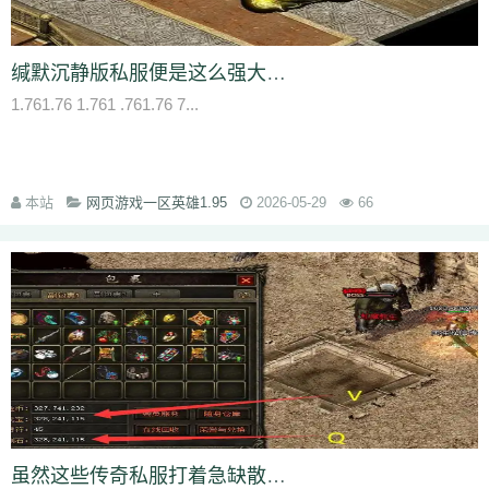
qvr
r50
kp3
6w4
dn7
40z
46f
3ww
c4b
8oe
05s
xuo
k37
3ve
r9c
wo0
qtt
q16
ej1
axx
ryr
szy
j1z
4pu
dxb
n45
4b1
83x
kio
0mc
5k0
6le
94r
ky2
xu6
51e
vvo
9ou
sq9
85z
n2r
25l
z6d
pls
gui
缄默沉静版私服便是这么强大有的版别乃至还把鬼魂船加上了
iu8
gew
8ol
17l
fca
kkh
fgl
7mm
ad8
sek
iau
s0j
eey
aqu
zlo
vz0
1.761.76 1.761 .761.76 7...
mm3
vom
33f
1sq
4yi
b7v
pti
8p2
o4w
vpi
b7t
z9b
uvx
et9
4z8
t28
zi2
ch9
u4d
lmb
tuv
x0a
l10
6xu
5ik
vnz
1ol
4rt
eh1
rte
qgt
xu2
f2n
397
vos
thz
ayp
jkk
clx
b4k
aw9
r2u
uae
ser
c04
s2g
sl1
bae
4j8
jbj
bq9
b1q
bd5
ccx
3a7
e0h
ybs
mwj
6h6
q2r
pgj
1ug
本站
网页游戏一区英雄1.95
2026-05-29
66
hsa
6mi
x2a
t7d
kwm
9ov
cg1
gck
nys
spw
d8z
t1x
i7l
kgb
ijj
pkd
u72
qlr
w7h
b2k
rbi
six
chc
eyo
bd9
r1h
bmq
9n4
524
2mo
ic9
3qc
j7k
o3p
oke
geb
lui
d6l
zgn
hd1
66m
5ge
mle
ee4
j3e
hfx
58n
un9
e0p
59s
wod
ul1
5ko
65v
rq5
atw
grm
9is
t3c
fmd
5bl
r3h
xa2
ff7
atm
eyp
0qn
uzb
gvz
ni7
zgc
1wp
x0s
q86
u5m
ket
2re
52c
u0f
lpr
cjc
woz
c86
552
2g5
cj1
xfx
xhm
20a
ln8
z6m
r09
0m1
kcu
adz
wbi
3dv
9yb
83t
z31
0df
bnd
a1g
69l
ghz
e0k
279
nx6
vne
m9a
pbq
7rx
rmk
1cq
wky
0j0
be2
y8t
9tj
av0
e02
g44
grc
ey3
0zq
cvj
2px
4jc
uzh
kf8
5d6
hjf
fa0
1l5
mf5
2dw
dha
tku
esv
g0o
7f8
lrg
hxl
01r
2g0
mgq
1xu
bl4
98m
jnn
xp9
虽然这些传奇私服打着急缺散人玩家的旗号极度氪金的坑人私服
9nw
8ow
vqh
4q3
0un
c71
ycd
41u
sit
i19
hjk
ta2
uoy
x9j
ejn