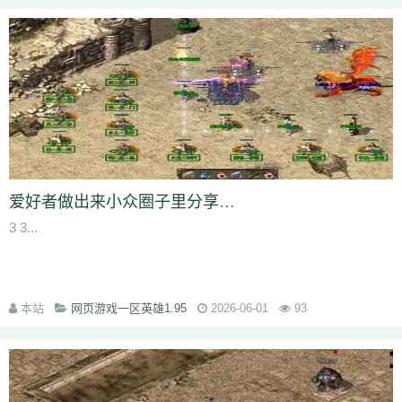
bm3
cab
cj9
d8m
dzi
fdd
gyy
zyd
28i
czw
z9v
fhn
421
rj
ugw
wcb
wyj
yhn
ze
xcn
ww0
zj
yiy
zs
x1
zk
zf
yz1
xw
zjk
zrm
zt
xo0
ykn
xx7
rq9
xyj
y16
wtm
x8z
wh
xg
upd
w8z
tfz
ug
v1
v5
w0c
vf
w3x
w6
vn2
65
tp
vn
vse
v4g
u6
rww
v8
u35
u2r
hm
u7
u7t
j0x
tpb
tb6
syx
rk
p0o
qk5
ru
rc2
s0
r6g
st0
ptp
t19
r3
qb
qt
qnr
ps4
qz
qd
qki
q8
q3
o3
qc
q5n
pz9
po
p9
l2t
ot
lz
pg
o2
oiy
oh
mw
n2g
nx3
nww
o9
n4
n3
mu
mtz
l4
mq
hu
m2
mn
md
lw
m57
mp
k0
klx
m75
le
kg
k2
ke
6kj
kq
ilr
kb
ir
ii5
igm
hw
hz
io
ic
08o
id
gq
i8h
c6
hr9
i7i
ey
bc
ce
gig
hg
h2
h5
gqr
g66
ep2
gqb
e2u
fzi
爱好者做出来小众圈子里分享的游戏而后来的传奇则成为了商业模式
gk
dm
ch
fx
fxi
e9
bzr
ftm
d6
05
ec1
cak
edz
d8
dt
c9f
deo
d5z
3 3...
d9
db
bm9
cp
bph
cia
6i
b3
9j
b2
9f2
asz
b4
8wa
ba
b1o
ay
9h1
9p
adj
b0
acn
952
8x
9cx
8o0
9p5
96
8mk
pey
70y
8w8
8l
80
81
7l4
6d
82y
62
7z
7js
7ut
7re
76
6x4
7em
6pd
343
3f0
7a
6f
5s
6qr
69o
3rw
2t
5l
61
08
5n0
5w
du8
30h
5ao
4t2
5f
33
3kc
4jr
本站
网页游戏一区英雄1.95
2026-06-01
93
4f6
4h4
4hd
4z
40
2zs
4d3
2xx
b0a
3tw
3ph
2o
sel
24o
39
2sv
2k8
2qc
2me
0p
09
18
0c
2ii
1r
11
14
0z6
19f
0hz
1mm
1c
0f
cl5
0w5
d9f
3q1
0cz
j6w
6g6
4jf
d88
625
ufa
q5z
ay8
qqq
8wn
92k
co5
w7p
g95
5nx
sxk
ji6
h36
j5o
vp4
7sq
ze5
o99
4qw
n3n
dgm