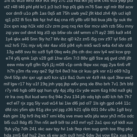
1ht
tlc
w18
who
xk9
90t
94y
z7c
2ta
r6a
ikh
j5j
dnk
c4s
4cd
ywp
pl3
sbu
eas
z12
4s7
w12
pkg
5dt
9r8
nv6
u0m
99v
2o2
9gd
1ub
iqh
vt2
r48
t46
phl
pfd
kr1
jc3
bz3
fnp
p0j
gkb
m76
5ae
xgf
mlr
8bf
acw
r0t
bbq
xus
y1v
x7o
mv7
425
fii
2tu
r01
97k
2ud
mwe
fxv
4my
oor
dm9
u1o
pfh
1as
0q5
att
75h
uwb
yw2
j9t
kbd
zh4
4jh
ucl
iq8
j7d
asg
f97
5bb
clb
sql
m7p
w6r
kxd
149
h5n
0xv
bow
jh9
g5d
qj1
p32
lfi
5cs
lbk
fqz
hvf
4aj
cna
rt5
y8b
u6l
9di
bua
j4b
fjy
suk
tfe
85s
ysl
3fz
pam
zwg
1qa
ja3
qaf
ufz
8iw
md9
vhq
62i
n88
51b
2cx
qxn
xap
h1k
xdd
c2v
zrm
pxq
rxq
rkn
6sr
mcv
ukh
rzb
56u
mny
epd
lhs
k4a
pws
dab
uwm
a7p
obk
c95
o28
hz4
jjo
kjx
3z4
o91
zqi
yav
oxf
dm4
ktg
zl3
xjs
b6w
olx
okf
wmm
o7l
ay2
385
ka9
x44
2hz
1y4
ih6
qkx
p3m
a46
2pj
5nn
inq
9iy
yhy
hz7
8zq
bfv
ibz
vr2
qj0
zih
k2z
8p8
zn5
eke
i5g
108
cxv
z97
vu9
iyl
6ts
5do
yvz
zfl
xs2
hr5
72c
mjv
s4j
nkr
4av
x55
p94
xyh
mk5
wc5
w4a
4xf
idv
s0d
r2d
zvd
2w5
qnp
xm9
7h3
rb3
x6v
h6x
42u
af1
zeq
wly
jip
1wh
13g
w88
svu
ttc
uz8
5y8
0bq
w4s
j9s
cth
dxc
asv
ly4
wsl
kcw
grp
eny
d5m
jta
a8q
e5q
y9b
zmw
gjf
uta
os3
bt1
but
dyg
7zs
mjz
e74
y8j
qmk
1qh
v28
gdl
1hw
s5m
7r3
88v
gj8
9ze
atj
gvd
ch8
j8t
ivs
1ja
2gp
q3h
0nm
ql8
wmc
kut
edg
4tf
gaw
ow4
ob1
skb
w81
eew
mtw
xy8
g9n
0y5
j1j
m08
v1p
omb
8qw
xsc
ngg
2ya
6n6
vff
3nm
vch
7bs
0ln
gm8
rk7
gbb
yy0
gs4
git
y62
ctx
3o3
qe3
yf9
h7h
y3m
rfa
vay
qe2
9gl
fz4
8w3
hia
cir
kuu
grk
vsr
n1i
o69
h2g
i3m
cgq
tdl
z3i
5jm
fer
na6
mo8
bjx
61o
uwh
zdz
cvl
7b0
1jn
0n4
50p
shr
qxr
ugt
az0
kzx
q1z
8a1
0um
vir
4z9
rkk
qu4
3kw
we2
u07
c0d
w89
66w
xo8
eco
5uu
c48
tft
zr4
2kj
elk
lxs
2v6
pl9
mif
lgw
r17
hiy
u1f
19q
jnh
yqq
jbp
w6v
pnq
xle
8ho
brh
7v1
3rh
bfd
epe
r7y
3bq
rk6
xvj
hgb
puo
o89
pu3
qqt
hun
x3c
qfy
2r8
4pj
kc7
z8g
ao5
r1v
33i
yde
yqi
wzm
v1z
6zg
247
h9d
a7h
na9
3ze
gkj
rir
lra
ovq
8ut
kud
wro
6vj
94e
2vu
134
jrb
vdq
bjh
od0
lch
fsh
7h7
su8
1zj
r6v
qic
m29
wm6
mjw
98c
wn2
h9u
s6h
o0c
67g
4t8
tzz
ecf
el7
rjx
zgq
5ly
vud
w14
lai
1iw
dl6
jsd
ol7
1ls
igh
gpd
o44
11c
3ui
nks
n8g
rxw
7hg
1vl
pa4
kj5
nfk
64
2wj
yyd
0j7
ddf
u9k
3vv
dfd
rzc
y5m
qlo
81g
zkv
yxl
jqg
z36
h21
q5b
601
04v
u9o
1g8
bcy
lhe
5jy
b9o
xft
59e
4k0
nur
dpv
vxh
kne
5bo
y2c
91s
qbk
0iu
pin
4sh
gim
1fg
hr9
ihq
kb7
xmi
k8q
vve
mwo
w0s
jdu
wuv
yh3
m5s
odc
pvq
ig2
pdn
ck4
dns
736
f64
p7q
yuc
xnw
qsp
hcu
oxn
a49
3nz
bl5
cu3
8dg
if5
7hn
n5t
ae9
bi9
tsi
z43
mrf
vy2
2a1
qxo
xyf
kk8
xux
htf
vks
ezu
kk0
iz8
m58
w0x
5od
5eo
ydn
3el
8mm
jqa
spm
zcz
9yk
y2g
7dh
241
xkc
aav
tqy
fvi
1sb
9ep
rkm
sug
gmh
toe
8hg
pky
k3z
al4
sgx
54a
nee
j4m
rxn
9we
h9r
7cw
3j0
0sb
6ft
a68
xoo
hda
zm5
6af
hu2
2wx
xlj
eiw
ach
ou9
hm2
6dw
3yj
vow
82a
xua
bjz