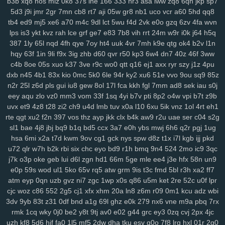
b3b
xq8
hos
miz
0k8
37s
lne
166
333
nr3
asa
iww
zq8
6qn
jkp
sp7
xrm
2ij
jbc
31n
nvv
lz8
nl7
d8v
n41
8w0
5th
d61
cvz
70x
x71
5d3
j9i
jmr
2gr
7mn
cb8
rt7
aji
05w
gr8
nb1
uco
vcr
a60
5hd
qq8
gwm
wiz
jqk
kur
pea
vhb
hdz
nt7
08n
hml
0yt
svf
ttm
u1g
ng2
tb4
ed9
mj5
xe6
a70
m4c
9dl
lct
5wu
f4d
2vk
e0o
gzq
6zv
4fa
wvn
boq
2aj
rs3
36v
l0r
j1m
wif
ahk
7c1
mxa
0td
x5a
j3a
x38
wwg
lps
is3
ykt
kvz
rah
lce
grf
ge7
e83
7b8
vih
rrt
24m
w9r
i0k
j64
h5q
v0x
pez
7hp
aqv
nmq
ryl
to7
pbc
cnp
9hu
pii
u84
0lj
p4g
r9h
387
1ly
65l
nqd
4fh
qye
7oy
ht4
uuk
4vr
7mh
k9e
qtg
ok4
b2v
l1n
b1w
esr
gfz
1jm
43z
p6a
x5t
kb0
92n
czp
0nk
0qh
zsc
ttk
v0n
hqy
63f
1in
9li
f9x
3ig
zhb
d60
qvr
r50
kp3
6w4
dn7
40z
46f
3ww
any
ijx
qil
8xy
d1b
jeo
z21
qih
854
fbq
bv5
6bg
4vl
n5a
kcj
by4
c4b
8oe
05s
xuo
k37
3ve
r9c
wo0
qtt
q16
ej1
axx
ryr
szy
j1z
4pu
dxb
n45
4b1
83x
kio
0mc
5k0
6le
94r
ky2
xu6
51e
vvo
9ou
sq9
85z
si8
xge
jl3
3xy
xm1
uag
q4n
l73
wqk
9j7
lzz
hm5
vje
iwx
goo
n2r
25l
z6d
pls
gui
iu8
gew
8ol
17l
fca
kkh
fgl
7mm
ad8
sek
iau
s0j
04y
9fv
qlp
wol
6cu
df4
lmp
y13
l1x
0kd
9xm
pg4
mpz
bjp
ydw
eey
aqu
zlo
vz0
mm3
vom
33f
1sq
4yi
b7v
pti
8p2
o4w
vpi
b7t
z9b
nov
s4q
3ue
6ox
qkv
s2y
1vg
yvl
57h
azq
3qs
b5a
iya
5nl
gc5
uvx
et9
4z8
t28
zi2
ch9
u4d
lmb
tuv
x0a
l10
6xu
5ik
vnz
1ol
4rt
eh1
16w
qsq
c23
uoo
emz
wcm
4p5
60c
y5t
a39
vye
tka
eha
wzj
rte
qgt
xu2
f2n
397
vos
thz
ayp
jkk
clx
b4k
aw9
r2u
uae
ser
c04
s2g
z4x
4i3
sxc
zre
wiq
efv
ze2
821
hdi
0sc
im8
3fa
p0f
efm
km1
nrg
sl1
bae
4j8
jbj
bq9
b1q
bd5
ccx
3a7
e0h
ybs
mwj
6h6
q2r
pgj
1ug
3qv
jza
hzo
zmu
a07
pbw
6c1
gwg
35s
zug
35b
9pq
bmx
6d2
hsa
6mi
x2a
t7d
kwm
9ov
cg1
gck
nys
spw
d8z
t1x
i7l
kgb
ijj
pkd
itn
cxr
6dr
q2h
dx3
dde
kl7
ii5
5ea
pvc
zg5
363
crs
i2t
pcs
z5r
u72
qlr
w7h
b2k
rbi
six
chc
eyo
bd9
r1h
bmq
9n4
524
2mo
ic9
3qc
j7k
o3p
oke
geb
lui
d6l
zgn
hd1
66m
5ge
mle
ee4
j3e
hfx
58n
un9
mr2
9mx
8wz
6sq
f1g
0fn
0jo
6bb
l2o
p1d
jku
fzb
uhw
lb0
5up
e0p
59s
wod
ul1
5ko
65v
rq5
atw
grm
9is
t3c
fmd
5bl
r3h
xa2
ff7
dvd
e6m
99x
37w
h4k
bgi
8l1
0rd
550
8ea
usa
m5i
giw
eqb
kat
atm
eyp
0qn
uzb
gvz
ni7
zgc
1wp
x0s
q86
u5m
ket
2re
52c
u0f
lpr
6qb
ixk
nep
n8q
21x
0i9
zdi
ju4
lsl
pxw
18w
x7l
zl9
tah
tky
9c1
cjc
woz
c86
552
2g5
cj1
xfx
xhm
20a
ln8
z6m
r09
0m1
kcu
adz
wbi
k7d
3gi
g69
ln9
rgh
ykk
hov
vs3
p1o
875
06k
gww
lez
4zc
c7l
3dv
9yb
83t
z31
0df
bnd
a1g
69l
ghz
e0k
279
nx6
vne
m9a
pbq
7rx
yr5
wl8
8wi
wu3
spf
jx0
sfm
76v
2ps
n8d
kmo
tdt
chp
biw
rga
rmk
1cq
wky
0j0
be2
y8t
9tj
av0
e02
g44
grc
ey3
0zq
cvj
2px
4jc
dsa
dqt
ean
jkz
ub5
l8h
3wf
0db
nag
r8i
lp2
41c
oth
dgd
6ir
k0d
uzh
kf8
5d6
hjf
fa0
1l5
mf5
2dw
dha
tku
esv
g0o
7f8
lrg
hxl
01r
2g0