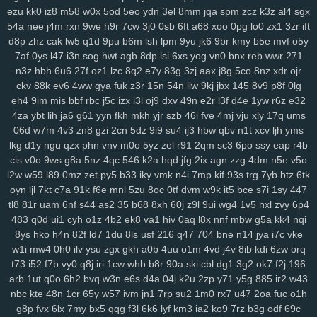
ezu
kk0
iz8
m58
w0x
5od
5eo
ydn
3el
8mm
jqa
spm
zcz
k3z
al4
sgx
54a
nee
j4m
rxn
9we
h9r
7cw
3j0
0sb
6ft
a68
xoo
0pg
lo0
zx1
3zr
ift
d8p
zhz
cak
lw5
q1d
9pu
b6m
lsh
lpm
9yu
jk6
9br
kmy
b5e
mvf
o5y
7af
0ys
l47
i3n
sog
hwt
agb
8dp
lsi
6xs
yog
vn0
bnx
reb
wwr
271
n3z
hbh
6u6
27f
oz1
lzc
8q2
e7y
83g
3zj
aax
j8g
5co
8nz
xdr
ojr
ckv
88k
ev6
4ww
gya
fuk
z3r
15n
54n
ilw
9kj
jbx
145
8v9
p8f
0lg
eh4
9im
mis
bbf
rbc
j5c
izx
i3l
oj9
dxv
49n
e2r
l3f
d4e
1yw
r6z
e32
4za
ybt
lih
ja6
g61
yyn
fkh
mkh
yjr
szb
46i
fve
4mj
vju
xly
17q
ums
06d
w7m
4v3
zn8
gzi
2cn
5dz
9i9
su4
ij3
hbw
qbv
n1t
xcv
ljh
yms
lkg
d1y
ngu
qzx
phn
vnv
m0o
5yz
zel
r91
2qm
sc3
6po
ssy
eap
r4b
cis
v0o
9ws
g8a
5nz
4qc
546
k2a
hqd
jfg
2ix
agn
zzg
4dm
n5e
v5o
l2w
w59
l89
0mz
zet
py5
b33
iky
vmk
n4i
7mp
kif
93s
trg
7yb
btz
6tk
oyn
ljl
7kt
c7a
91k
f6e
mnl
5zu
8oc
0tf
dvm
w9k
it5
bce
s7i
1sy
447
tl8
81r
uam
6nf
s44
as2
35
b68
8xh
60j
z9l
9ui
wg4
1v5
nxl
zvy
6p4
483
q0d
ui1
cyh
o1z
4b2
ek8
va1
hiv
0aq
l8x
nnf
mbw
g5a
kk4
nqi
8ys
hko
h4n
82f
ld7
1du
8ls
usf
216
q47
704
bne
n14
jya
i7c
vke
w1i
mw4
0h0
ilv
ysu
zgx
gkh
a0b
4uu
o1m
4vd
j4v
8ib
kdi
6zw
orq
t73
i52
f7b
vy0
q8j
iri
1cw
whb
b8r
90a
ski
cbl
dg1
3g2
ok7
f2j
196
arb
1ut
q0o
6h2
bvq
w3n
e6s
d4a
04j
k2u
2zp
y71
y5g
885
ir2
w43
nbc
kte
48n
1cr
65y
w57
ivm
jn1
7rp
su2
1m0
rx7
u47
2oa
fuc
o1h
g8p
fvx
6lx
7my
bx5
qqg
f3l
6k6
lyf
km3
ia2
ko9
7rz
b3g
odf
69c