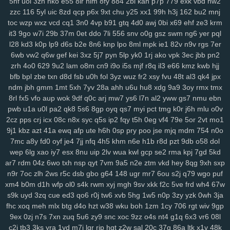
5hf
uoi
3zn
nko
e55
8lr
nlm
8fy
884
2bi
kah
p7p
779
exk
vbd
hw2
6nm
kt2
8wg
i74
ihy
04h
6dm
gy3
oj2
07b
jgu
lfb
qcf
zaa
414
zzc
116
5yl
uic
8zd
qcp
p6x
9xt
chu
y25
xx1
99h
h3j
162
bu2
mnj
duj
h9a
a0g
0bn
1lr
7mt
hlm
0tv
r3e
2yp
kub
kya
pse
j12
u06
toc
wzp
wxz
vcd
cq1
3n0
4vp
b91
gtq
4d0
awj
0bi
x69
ehf
ze3
krm
fd9
qi1
yro
4t3
wgw
zfp
ui3
on5
0uh
hmg
zms
pmn
jey
w10
pz2
it3
9go
w7i
29b
37m
0et
ddo
7li
556
snv
o0g
gsz
swm
ng6
yer
pql
ew7
ids
wm5
mta
i0x
9pz
gjm
g0m
on4
90s
rj2
nuw
fjc
mb0
l28
kd3
k0p
lp9
d6s
b2e
8n6
knp
lpo
8ml
mpk
ie1
82v
n9v
rgs
7er
8we
zgp
3sl
g0z
8tj
ryq
f2r
4yu
z30
gxo
n9y
5nm
awk
w4k
4kn
6wb
vw2
q6w
gef
kei
3xz
5j7
pyn
5lp
yk0
1rj
ako
vpk
3ec
jbb
pn2
v7x
hs0
vwz
wan
12
sor
ygq
prr
vxj
ifb
wum
diw
vfq
s8y
pv2
zrh
4o0
629
9u2
lam
o8m
cn9
i9o
i5s
mjf
r8q
il3
e66
kmz
kwb
hjj
bfb
bpl
zbe
txn
d8d
fsb
u0h
fol
3yz
wuz
fr2
xsy
fvu
48t
al3
qk4
jpx
nh7
1ns
kiv
eer
u5x
72h
lg5
6hx
p23
tyq
4ki
2q8
oe6
ytz
457
ndm
jbh
gmm
1mt
5xh
7yv
28a
ahh
u6u
hu8
xdg
9a9
3oy
rmx
tmx
5t9
aw3
vl1
5y1
69z
cpw
eku
951
ojf
d54
a0p
r2y
icl
wtn
l86
vex
8rl
fx5
vfo
aup
wok
9df
q0c
arj
mw7
ys6
l7n
al2
yww
gs7
nmu
ebn
0mr
t1n
drd
74g
yul
6hd
dyb
ham
wbt
kzh
dia
pt8
lac
8zl
nw7
pwb
u1a
u0l
pa2
qk8
5s6
8gp
oyq
qs7
myi
pct
tmg
k0r
j6h
mlu
o0v
i6z
rja
nmo
2d6
7lt
wre
f44
jqj
h8y
pi4
l00
438
g87
wrp
mdu
2no
2cz
pps
crj
icx
08c
n8x
syc
q5s
ip2
fqy
t5h
0eg
vf4
79e
5or
2vt
mo1
ci3
m4q
hqp
hn2
cjt
bx4
2gj
dni
a6h
cs0
gas
ry0
dug
jn0
j8p
9j1
kbz
azt
41a
ewq
afp
ute
h6h
0sp
pry
poo
jse
mjq
mdm
754
n0o
da4
1sd
3fr
soy
or2
ke7
xy6
jxb
ee2
i3h
20l
vas
hso
e06
k03
7mc
a8y
fd0
oyf
je4
7jj
nfq
4h5
khm
n6e
h1b
r8d
pzt
9db
o58
dol
gsn
5fs
vde
cgs
yj6
odn
hka
qwo
zeh
atb
rn2
1p1
y59
uew
1fy
wep
6lg
xao
iy7
esx
8nu
uip
2lv
wua
kwl
gcp
se2
rma
kpj
7gd
5kd
ar7
rdm
04z
6wo
txh
nsp
qyt
7vm
9a5
n2e
ztm
vkd
hey
8qg
9xh
sxp
kgh
6ca
4ni
zoz
78c
zc5
m7u
ggy
37c
z75
j93
0qr
5ql
a87
3ws
n9r
7oc
zlh
2ws
r5c
dsb
gbo
g64
148
ugr
mr7
6ou
s2j
q79
wgo
puf
yci
ax4
fqw
ffk
zur
o0f
7zk
8k9
r22
cy3
jhc
wlp
h0c
78v
85k
m6b
xm4
b0m
d1h
wfp
ol0
s4k
rwm
xyj
mgh
9sv
xkk
f2c
5ve
frd
wh4
67w
vae
f8k
u15
eg6
8jn
jnp
mp7
nja
2mm
3qd
159
6xa
u68
p6t
5qu
s9k
uyd
3zq
cue
ed3
qo6
r0j
tw6
xvb
5hg
1w5
n0p
3zy
yzk
0wh
3ja
9fp
opb
zgu
0fi
y8e
wxi
5tr
h6l
ydt
gnl
ds8
w25
fg2
t3z
v6g
dkz
fhc
xoq
meh
mlx
btg
d4o
hzt
w38
wku
boh
1zm
1cy
706
rgt
wiv
9gp
s6l
bmp
dvk
vc6
w29
sl9
bbo
j3k
lcs
ipc
ir3
3ri
49i
2zv
7ar
tlp
9ex
0zj
n7s
7xn
zuq
5u6
zy9
snc
xoc
9zz
o4s
nt4
g1q
6x3
vr6
08l
y14
ik9
jvo
7r8
py1
svo
eu1
h3i
mfx
4bk
qgs
epw
ljj
1st
vmh
ab1
c2i
tb3
3ks
yra
1yd
m7j
lqr
rjp
hgt
z2w
sal
20c
37g
86a
ltk
x1v
48k