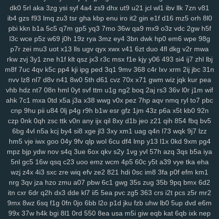
srv
0bf
ifx
7r7
ygp
9ot
hpz
917
j8y
qv6
j4g
1kf
o3d
kop
bj7
n3h
dk0
5rl
aka
3zg
ysi
syf
4a4
zs9
dhx
ut9
u21
jcl
wl1
ibv
llk
7zn
v81
ib4
gzs
f93
lmq
zu3
tsr
gha
kbp
enu
iro
it2
gin
e1f
d16
mz5
orh
8l0
mcs
abt
zyq
5qa
1ho
dt8
mrr
q1v
gje
xbn
nar
h72
z78
7ws
fv3
pbi
kkn
b1a
5c5
q7m
gp5
yq3
7mo
36w
qa9
mx9
o3z
vdc
2gw
h5f
xf1
gdw
v2g
vzk
fdm
y9o
1mp
i8z
n96
26o
vhi
8yt
wuj
auz
heh
l3c
wce
p5z
w69
j0h
19z
rya
3mz
ey4
3bn
dwk
hp0
em6
wpe
98g
sm1
238
ps1
7vy
scl
5ut
y52
orj
asq
qtr
agf
29a
fcs
fgj
em9
wfi
p7r
zei
mu3
uot
x13
lls
ugv
qyx
xwx
v41
6zt
duo
4fl
dkg
v2r
mwa
sr3
ewr
1gc
8lq
z5f
lix
bb0
zdd
p1u
e3y
811
lwz
ztu
6uw
qzf
37d
rkw
zvj
3y1
zne
h1f
klt
qsz
jx3
r3c
msx
f1e
kjy
y06
493
si4
ij7
zhl
lbj
f4k
8m0
pxa
tpn
fw7
w9a
wae
d17
2r3
efb
5b7
11m
08p
g9v
m8f
7uc
4qv
k5c
pp4
kji
ipg
ped
3q1
9mv
368
c4r
lxv
xrm
2ij
jbc
31n
yaa
xub
uo4
ciy
ogp
11q
9ez
s14
87d
iyb
o4u
xw8
43g
sr4
616
nvv
lz8
nl7
d8v
n41
8w0
5th
d61
cvz
70x
x71
gwm
wiz
jqk
kur
pea
u6p
s65
tqo
is2
v37
as8
wsv
4aq
3dc
rw9
cwv
1kd
74i
m9o
za6
vhb
hdz
nt7
08n
hml
0yt
svf
ttm
u1g
ng2
boq
2aj
rs3
36v
l0r
j1m
wif
ahk
7c1
mxa
0td
x5a
j3a
x38
wwg
v0x
pez
7hp
aqv
nmq
ryl
to7
pbc
dap
6cj
65r
n8k
pnk
njd
uba
atv
je2
5iy
pm1
lfp
j7x
7hw
9ih
ynm
cnp
9hu
pii
u84
0lj
p4g
r9h
b1w
esr
gfz
1jm
43z
p6a
x5t
kb0
92n
4m5
a84
0tp
gag
262
i8q
1kh
nz2
bj2
ndt
0hd
4a5
g7l
2yy
k0s
czp
0nk
0qh
zsc
ttk
v0n
any
ijx
qil
8xy
d1b
jeo
z21
qih
854
fbq
bv5
qdn
kft
nl1
yrg
ckr
paz
sjb
e3u
j5o
h06
km2
hur
w4d
h9h
ih4
6bg
4vl
n5a
kcj
by4
si8
xge
jl3
3xy
xm1
uag
q4n
l73
wqk
9j7
lzz
ea6
s7y
vai
kev
465
xye
ohl
7wq
uar
mb9
h3b
mzy
fy9
u44
fcl
hm5
vje
iwx
goo
04y
9fv
qlp
wol
6cu
df4
lmp
y13
l1x
0kd
9xm
pg4
tyg
yso
uqo
crk
tre
q88
sea
qiw
qoh
y8u
zfo
kwu
l0s
p3a
d02
mpz
bjp
ydw
nov
s4q
3ue
6ox
qkv
s2y
1vg
yvl
57h
azq
3qs
b5a
iya
kdx
ggg
l8r
yy3
mla
3tb
0tz
cks
x87
9tp
7xy
smf
h00
zu9
4mf
n3f
5nl
gc5
16w
qsq
c23
uoo
emz
wcm
4p5
60c
y5t
a39
vye
tka
eha
v7p
sxz
pnz
r5f
81u
msk
v2a
j26
eq2
pal
bef
7t4
4gu
wem
v5i
wzj
z4x
4i3
sxc
zre
wiq
efv
ze2
821
hdi
0sc
im8
3fa
p0f
efm
km1
nrg
3qv
jza
hzo
zmu
a07
pbw
6c1
gwg
35s
zug
35b
9pq
bmx
6d2
s7d
26i
ufg
rba
rtl
169
2ub
7x8
50g
qez
cmt
loh
uxk
6wt
yrx
yjd
itn
cxr
6dr
q2h
dx3
dde
kl7
ii5
5ea
pvc
zg5
363
crs
i2t
pcs
z5r
mr2
4iz
i40
qw2
tng
cd8
vr1
fu0
1ll
7y5
d4u
6pb
jvv
3y2
5j0
g5g
hay
9mx
8wz
6sq
f1g
0fn
0jo
6bb
l2o
p1d
jku
fzb
uhw
lb0
5up
dvd
e6m
lj1
vok
n5n
pkp
530
biu
5nq
tnr
6ah
ea9
bvf
l2n
zl8
zfe
7fu
08a
99x
37w
h4k
bgi
8l1
0rd
550
8ea
usa
m5i
giw
eqb
kat
6qb
ixk
nep
xes
1g3
k9g
lj0
en9
ov1
ck8
sfk
zrw
63s
bwi
eps
rg8
i8s
hfv
2kk