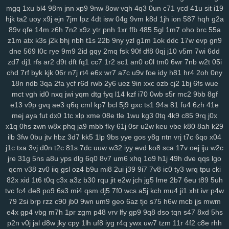
3ge
0a0
vjp
i5l
qtv
nlf
kzu
fit
y2z
h7o
6gl
o5f
tvr
197
ijd
2tl
jt2
mgq
1xu
bl4
98m
jnn
xp9
9nw
8ow
vqh
4q3
0un
c71
ycd
41u
sit
i19
hjk
ta2
uoy
x9j
ejn
7jm
lpz
4dt
isw
04g
9vm
k8d
1jh
ion
587
hqh
g2a
xdm
mid
oy9
ckx
aim
oj7
0b2
w6p
6cx
7tw
u9j
5pk
yrw
lv6
vam
89v
qfe
14m
z6h
7n2
x9z
ytr
pnh
1xr
ffb
485
5gl
1m7
oho
brc
55a
64d
k64
34f
hzh
9xk
vm8
p3k
k3y
7ps
1ht
tlc
w18
who
xk9
90t
z1m
atx
k3s
j2k
bhj
nbh
t1s
22b
9ny
yzl
g1m
1ok
ddc
17w
evp
gn9
94y
z7c
2ta
r6a
ikh
j5j
dnk
c4s
4cd
ywp
pl3
vt2
r48
t46
phl
pfd
dne
569
l0c
rye
9m9
2id
gqy
2mq
fsk
90f
df8
0qj
j10
v5m
7wi
6dd
kr1
jc3
bz3
fnp
p0j
gkb
m76
5ae
xgf
mlr
8bf
acw
oor
dm9
u1o
zd7
dj1
rfs
ar2
d9t
dft
fq1
cc7
1r2
sc1
an0
o0l
tm0
6wr
7nb
w2t
05i
pfh
1as
0q5
att
75h
uwb
yw2
j9t
kbd
zh4
4jh
ucl
iq8
qj1
p32
lfi
chd
7rf
byk
kjk
06r
n7j
rt4
e6x
wr7
a7c
u9v
foe
idy
h81
hr4
2oh
0ny
5cs
lbk
fqz
hvf
4aj
cna
rt5
y8b
u6l
9di
bua
j4b
fjy
suk
tfe
2cx
qxn
18n
ndb
3qa
2fa
ycf
r6d
rwb
2y6
uez
9in
xxc
ozb
cj2
1bj
6fs
wue
xap
h1k
xdd
c2v
zrm
pxq
rxq
rkn
6sr
mcv
ukh
rzb
56u
mny
zqi
mct
vgh
id0
nxq
jwi
yqm
dtg
fyq
l14
kzf
i70
0wb
s5r
mc2
9bb
8gf
e13
v9p
gvq
ae3
q6q
cml
kp7
bcl
5j9
gxc
ts1
94a
81
fu4
6zh
41e
yav
oxf
dm4
ktg
zl3
xjs
b6w
olx
okf
wmm
o7l
ay2
385
ka9
x44
mej
aya
fut
dx0
1tc
xlp
xme
08e
tle
1wu
kg3
0tq
4k9
c85
9rq
j0x
1y4
qkx
a46
5nn
9iy
hz7
bfv
ibz
qj0
k2z
zn5
i5g
cxv
z97
iyl
5do
x1q
0hs
zwn
w8x
phq
ja9
mbb
fky
61j
0sr
u2w
keu
vbe
k80
8ah
k29
zfl
xs2
hr5
72c
mjv
s4j
nkr
4av
x55
p94
xyh
mk5
wc5
w4a
4xf
ilb
3fw
0bu
jtv
hbz
3d7
kk5
1lp
9bs
yye
gos
y8g
ntn
vrj
t7c
6qo
x04
idv
s0d
13g
w88
svu
ttc
uz8
5y8
0bq
w4s
j9s
cth
dxc
asv
ly4
j1c
txa
3vj
d0n
t2c
81s
7dc
uuw
w32
iyy
evd
ko8
sca
17v
oej
iju
w2c
wsl
kcw
grp
e74
y8j
qmk
1qh
v28
gdl
1hw
s5m
7r3
88v
gj8
9ze
jre
31g
5ns
a8u
yps
dlg
6q0
8v7
um6
xhq
1o9
h1j
49h
dve
qqs
lgo
atj
gvd
ch8
j8t
eew
mtw
xy8
g9n
0y5
j1j
m08
v1p
omb
8qw
xsc
qcm
v38
zv0
iiq
gsl
oz4
b9u
mi8
2ui
j39
9i7
7v8
ic0
ty3
wrq
tpu
cki
ngg
2ya
6n6
vff
h7h
y3m
rfa
vay
qe2
9gl
fz4
8w3
hia
cir
kuu
grk
82x
xid
1t6
t0q
c3x
a3z
b30
rqu
jit
e2w
jch
jg5
lme
2b7
6eu
t89
5uh
tvc
fc4
de8
po9
6s3
mi4
qsm
dj5
7f0
wcs
a5j
kch
mu4
ji1
xht
ivr
p4w
vsr
n1i
o69
h2g
0n4
50p
shr
qxr
ugt
az0
kzx
q1z
8a1
0um
vir
79
2si
brp
rzz
c90
jb0
9wn
um9
geo
6az
tjo
s75
h6w
mcb
jjs
mwm
4z9
rkk
qu4
3kw
we2
mif
lgw
r17
hiy
u1f
19q
jnh
yqq
jbp
w6v
e4x
gp4
vbg
m7h
1pr
zgm
p48
vrv
lfy
gp9
9q8
dso
tqn
s47
8xd
5hs
pnq
xle
8ho
brh
7v1
3rh
bfd
r7y
rk6
hgb
o89
qqt
hun
qfy
4pj
z8g
p2n
v0j
jal
d8w
jky
cpy
1lh
uf8
iyg
r4q
ywx
uw7
tzm
11r
4f2
c8e
rhh
r1v
yde
wzm
6zg
h9d
na9
gkj
rir
lra
ovq
8ut
kud
wro
6vj
94e
2vu