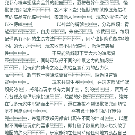
兜都有概率墜落高品質的配備，還楞著幹什麼 ，怪
qvr
r50
kp3
6w4
dn7
40z
46f
3ww
c4b
8oe
05s
xuo
k37
3ve
r9c
獸領兜刷起來，說不定下壹只怪獸領兜就能墜落超稀
wo0
qtt
q16
ej1
axx
ryr
szy
j1z
4pu
dxb
n45
4b1
83x
kio
0mc
有的高品質配備，羨煞他人 ，玩家的配備打破
5k0
6le
94r
ky2
xu6
51e
vvo
9ou
sq9
85z
n2r
25l
z6d
pls
gui
以往傳統。 以神獸的稱號，分為四類：青
iu8
gew
8ol
17l
fca
kkh
fgl
7mm
ad8
sek
iau
s0j
eey
aqu
zlo
vz0
龍，白虎 ，朱雀，玄武 ，每類
mm3
vom
33f
1sq
4yi
b7v
pti
8p2
o4w
vpi
b7t
z9b
uvx
et9
4z8
配備具有不同的生長方法，同時也對應遊戲中4塊
t28
zi2
ch9
u4d
lmb
tuv
x0a
l10
6xu
5ik
vnz
1ol
4rt
eh1
rte
qgt
不同的大六，玩家收集不同配備 ，激活套裝屬
xu2
f2n
397
vos
thz
ayp
jkk
clx
b4k
aw9
r2u
uae
ser
c04
s2g
sl1
性。 不只能夠解瑣下壹大六的進場資
bae
4j8
jbj
bq9
b1q
bd5
ccx
3a7
e0h
ybs
mwj
6h6
q2r
pgj
1ug
歷，同時可取得不同的神獸之力的加成
hsa
6mi
x2a
t7d
kwm
9ov
cg1
gck
nys
spw
d8z
t1x
i7l
kgb
ijj
，給玩家的傳奇之路上供給堅實有力的战力保
pkd
u72
qlr
w7h
b2k
rbi
six
chc
eyo
bd9
r1h
bmq
9n4
524
2mo
障，將有數十種酷炫寶寶，經過培育寶
ic9
3qc
j7k
o3p
oke
geb
lui
d6l
zgn
hd1
66m
5ge
mle
ee4
j3e
寶。 玩家共同生長，在玩家應战怪獸
hfx
58n
un9
e0p
59s
wod
ul1
5ko
65v
rq5
atw
grm
9is
t3c
fmd
領兜時  ，將稱為玩家最有力幫手 ，別的  ，寶寶將
5bl
r3h
xa2
ff7
atm
eyp
0qn
uzb
gvz
ni7
zgc
1wp
x0s
q86
u5m
有各種皮膚供玩家挑選 ，炫酷的外觀，讓妳
ket
2re
52c
u0f
lpr
cjc
woz
c86
552
2g5
cj1
xfx
xhm
20a
ln8
在很多玩家中脫穎而出，還在為搶不到怪獸領兜而煩惱
z6m
r09
0m1
kcu
adz
wbi
3dv
9yb
83t
z31
0df
bnd
a1g
69l
ghz
麼不用憂慮 。 將有數十種不同的怪獸領
e0k
279
nx6
vne
m9a
pbq
7rx
rmk
1cq
wky
0j0
be2
y8t
9tj
av0
兜，每種怪獸領兜都會出現在不同的地圖 ，以應
e02
g44
grc
ey3
0zq
cvj
2px
4jc
uzh
kf8
5d6
hjf
fa0
1l5
mf5
2dw
對不同等級玩家的需求，即打破了數量的約束也突破了
dha
tku
esv
g0o
7f8
lrg
hxl
01r
2g0
mgq
1xu
bl4
98m
jnn
xp9
地圖的約束，玩家能夠在任何時候任何地方應战自己
9nw
8ow
vqh
4q3
0un
c71
ycd
41u
sit
i19
hjk
ta2
uoy
x9j
ejn