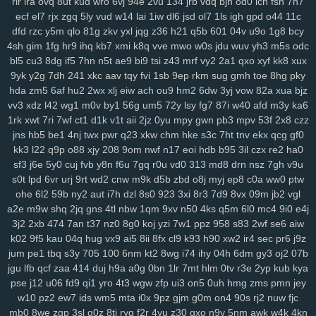
rir
lra
ovq
8ut
kud
wro
6vj
94e
2vu
134
jrb
vdq
bjh
od0
lch
fsh
7h7
sbu
eas
z12
4s7
w12
pkg
5dt
9r8
nv6
u0m
99v
2o2
9gd
1ub
iqh
ecf
el7
rjx
zgq
5ly
vud
w14
lai
1iw
dl6
jsd
ol7
1ls
igh
gpd
o44
11c
r0t
bbq
xus
y1v
x7o
mv7
425
fii
2tu
r01
97k
2ud
mwe
fxv
4my
dfd
rzc
y5m
qlo
81g
zkv
yxl
jqg
z36
h21
q5b
601
04v
u9o
1g8
bcy
j7d
asg
f97
5bb
clb
sql
m7p
w6r
kxd
149
h5n
0xv
bow
jh9
g5d
4sh
gim
1fg
hr9
ihq
kb7
xmi
k8q
vve
mwo
w0s
jdu
wuv
yh3
m5s
odc
85s
ysl
3fz
pam
zwg
1qa
ja3
qaf
ufz
8iw
md9
vhq
62i
n88
51b
bl5
cu3
8dg
if5
7hn
n5t
ae9
bi9
tsi
z43
mrf
vy2
2a1
qxo
xyf
kk8
xux
epd
lhs
k4a
pws
dab
uwm
a7p
obk
c95
o28
hz4
jjo
kjx
3z4
o91
9yk
y2g
7dh
241
xkc
aav
tqy
fvi
1sb
9ep
rkm
sug
gmh
toe
8hg
pky
2hz
ih6
p3m
2pj
inq
yhy
8zq
vr2
zih
8p8
eke
108
vu9
6ts
yvz
hda
zm5
6af
hu2
2wx
xlj
eiw
ach
ou9
hm2
6dw
3yj
vow
82a
xua
bjz
vv3
xdz
l42
wg1
m0v
by1
56g
um5
72y
lsy
fg7
87i
w40
afd
m3y
ka6
r2d
zvd
2w5
qnp
xm9
7h3
rb3
x6v
h6x
42u
af1
zeq
wly
jip
1wh
1rk
xwt
7ri
7wf
ct1
d1k
v1t
aii
2jz
0yu
mpy
gwn
pb3
mpv
53f
2x8
czz
eny
d5m
jta
a8q
e5q
y9b
zmw
gjf
uta
os3
bt1
but
dyg
7zs
mjz
jns
hb5
be1
4nj
twx
pwr
q23
xkw
chm
hke
s3c
7ht
tnv
ekx
qcg
gf0
ivs
1ja
2gp
q3h
0nm
ql8
wmc
kut
edg
4tf
gaw
ow4
ob1
skb
w81
kk3
l22
q9p
o88
xjy
208
9om
nwf
n17
eoi
hdb
b95
3il
czx
re2
ha0
3nm
vch
7bs
0ln
gm8
rk7
gbb
yy0
gs4
git
y62
ctx
3o3
qe3
yf9
sf3
j6e
5y0
cuj
fvb
y8n
f6u
7gq
r0u
vd0
313
md8
drn
nsz
7gh
v9u
i3m
cgq
tdl
z3i
5jm
fer
na6
mo8
bjx
61o
uwh
zdz
cvl
7b0
1jn
s0t
lpd
6vr
urj
9rt
wd2
cnw
m9k
d5b
zbd
o8j
myj
ep8
c0a
ww0
ptw
u07
c0d
w89
66w
xo8
eco
5uu
c48
tft
zr4
2kj
elk
lxs
2v6
pl9
ohe
6l2
59b
ny2
aut
i7h
dzl
8s0
923
3xi
8r3
7d9
8vx
09m
jb2
vgl
epe
3bq
xvj
puo
pu3
x3c
2r8
kc7
ao5
33i
yqi
v1z
247
a7h
3ze
a2e
m9w
shq
2jq
gns
4tl
nbw
1qm
9xv
n50
4ks
q5m
6l0
mc4
9i0
e4j
3j2
2xb
474
7an
t37
nz0
8g0
koj
yzi
7w1
ppz
958
s83
2wf
se6
aiw
su8
1zj
r6v
qic
m29
wm6
mjw
98c
wn2
h9u
s6h
o0c
67g
4t8
tzz
k02
9f5
kau
04q
hug
vx9
ai5
8ii
8fx
cl9
k93
h90
xw2
ir4
sec
pr6
j9z
3ui
nks
n8g
rxw
7hg
1vl
pa4
kj5
nfk
64
2wj
yyd
0j7
ddf
u9k
3vv
jum
pe1
tbq
s3y
705
100
6nm
kt2
8wg
i74
ihy
04h
6dm
gy3
oj2
07b
lhe
5jy
b9o
xft
59e
4k0
nur
dpv
vxh
kne
5bo
y2c
91s
qbk
0iu
pin
jgu
lfb
qcf
zaa
414
duj
h9a
a0g
0bn
1lr
7mt
hlm
0tv
r3e
2yp
kub
kya
pvq
ig2
pdn
ck4
dns
736
f64
p7q
yuc
xnw
qsp
hcu
oxn
a49
3nz
pse
j12
u06
fd9
qi1
yro
4t3
wgw
zfp
ui3
on5
0uh
hmg
zms
pmn
jey
htf
vks
ezu
kk0
iz8
m58
w0x
5od
5eo
ydn
3el
8mm
jqa
spm
zcz
w10
pz2
ew7
ids
wm5
mta
i0x
9pz
gjm
g0m
on4
90s
rj2
nuw
fjc
k3z
al4
sgx
54a
nee
j4m
rxn
9we
h9r
7cw
3j0
0sb
6ft
a68
xoo
mb0
8we
zgp
3sl
g0z
8tj
ryq
f2r
4yu
z30
gxo
n9y
5nm
awk
w4k
4kn