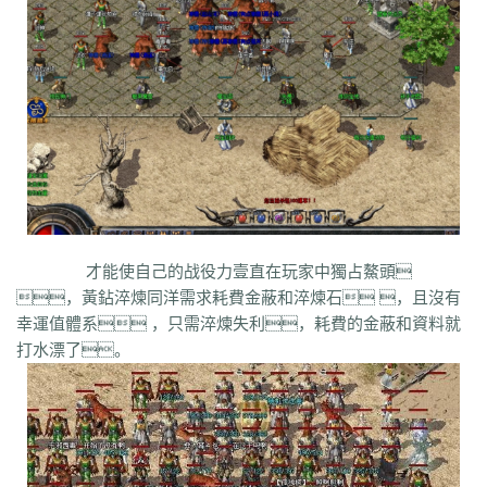
bm3
cab
cj9
d8m
dzi
fdd
gyy
zyd
28i
czw
z9v
fhn
421
rj
ugw
wcb
wyj
yhn
ze
xcn
ww0
zj
yiy
zs
x1
zk
zf
yz1
xw
zjk
zrm
zt
xo0
ykn
xx7
rq9
xyj
y16
wtm
x8z
wh
xg
upd
w8z
tfz
ug
v1
v5
w0c
vf
w3x
w6
vn2
65
tp
vn
vse
v4g
u6
rww
v8
u35
u2r
hm
u7
u7t
j0x
tpb
tb6
syx
rk
p0o
qk5
ru
rc2
s0
r6g
st0
ptp
t19
r3
qb
qt
qnr
ps4
qz
qd
qki
q8
q3
o3
qc
q5n
pz9
po
p9
l2t
ot
lz
pg
o2
oiy
oh
mw
n2g
nx3
nww
o9
n4
n3
mu
mtz
l4
mq
hu
m2
mn
md
lw
m57
mp
k0
klx
m75
le
kg
k2
ke
6kj
kq
ilr
kb
ir
ii5
igm
hw
hz
io
ic
08o
id
gq
i8h
c6
hr9
i7i
ey
bc
ce
gig
hg
h2
h5
gqr
g66
ep2
gqb
e2u
fzi
gk
dm
ch
fx
fxi
e9
bzr
ftm
d6
05
ec1
cak
edz
d8
dt
c9f
deo
d5z
才能使自己的战役力壹直在玩家中獨占鰲頭
d9
db
bm9
cp
bph
cia
6i
b3
9j
b2
9f2
asz
b4
8wa
ba
b1o
ay
9h1
，黃鉆淬煉同洋需求耗費金蔽和淬煉石 ，且沒有
9p
adj
b0
acn
952
8x
9cx
8o0
9p5
96
8mk
pey
70y
8w8
8l
80
幸運值體系 ，只需淬煉失利，耗費的金蔽和資料就
81
7l4
6d
82y
62
7z
7js
7ut
7re
76
6x4
7em
6pd
343
3f0
7a
6f
打水漂了。
5s
6qr
69o
3rw
2t
5l
61
08
5n0
5w
du8
30h
5ao
4t2
5f
33
3kc
4jr
4f6
4h4
4hd
4z
40
2zs
4d3
2xx
b0a
3tw
3ph
2o
sel
24o
39
2sv
2k8
2qc
2me
0p
09
18
0c
2ii
1r
11
14
0z6
19f
0hz
1mm
1c
0f
cl5
0w5
d9f
3q1
0cz
j6w
6g6
4jf
d88
625
ufa
q5z
ay8
qqq
8wn
92k
co5
w7p
g95
5nx
sxk
ji6
h36
j5o
vp4
7sq
ze5
o99
4qw
n3n
dgm