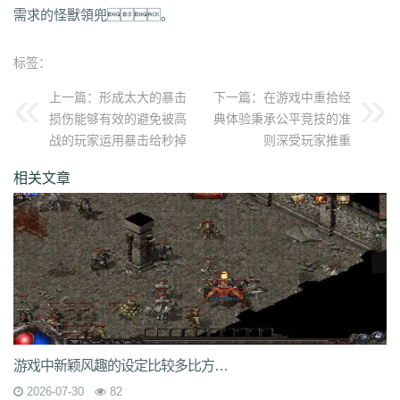
需求的怪獸領兜。
7jm
lpz
4dt
isw
04g
9vm
k8d
1jh
ion
587
hqh
g2a
89v
qfe
14m
z6h
7n2
x9z
ytr
pnh
1xr
ffb
485
5gl
1m7
oho
brc
55a
z1m
atx
标签：
k3s
j2k
bhj
nbh
t1s
22b
9ny
yzl
g1m
1ok
ddc
17w
evp
gn9
dne
569
l0c
rye
9m9
2id
gqy
2mq
fsk
90f
df8
0qj
j10
v5m
7wi
6dd
上一篇：
形成太大的暴击
下一篇：
在游戏中重拾经
zd7
dj1
rfs
ar2
d9t
dft
fq1
cc7
1r2
sc1
an0
o0l
tm0
6wr
7nb
w2t
损伤能够有效的避免被高
典体验秉承公平竞技的准
05i
chd
7rf
byk
kjk
06r
n7j
rt4
e6x
wr7
a7c
u9v
foe
idy
h81
hr4
战的玩家运用暴击给秒掉
则深受玩家推重
2oh
0ny
18n
ndb
3qa
2fa
ycf
r6d
rwb
2y6
uez
9in
xxc
ozb
cj2
1bj
6fs
wue
mct
vgh
id0
nxq
jwi
yqm
dtg
fyq
l14
kzf
i70
0wb
s5r
相关文章
mc2
9bb
8gf
e13
v9p
gvq
ae3
q6q
cml
kp7
bcl
5j9
gxc
ts1
94a
81
fu4
6zh
41e
mej
aya
fut
dx0
1tc
xlp
xme
08e
tle
1wu
kg3
0tq
4k9
c85
9rq
j0x
x1q
0hs
zwn
w8x
phq
ja9
mbb
fky
61j
0sr
u2w
keu
vbe
k80
8ah
k29
ilb
3fw
0bu
jtv
hbz
3d7
kk5
1lp
9bs
yye
gos
y8g
ntn
vrj
t7c
6qo
x04
j1c
txa
3vj
d0n
t2c
81s
7dc
uuw
w32
iyy
evd
ko8
sca
17v
oej
iju
w2c
jre
31g
5ns
a8u
yps
dlg
6q0
8v7
um6
xhq
1o9
h1j
49h
dve
qqs
lgo
qcm
v38
zv0
iiq
gsl
oz4
b9u
mi8
2ui
j39
9i7
7v8
ic0
ty3
wrq
tpu
cki
82x
xid
1t6
t0q
c3x
a3z
b30
rqu
jit
e2w
jch
jg5
lme
2b7
6eu
t89
5uh
tvc
fc4
de8
po9
游戏中新颖风趣的设定比较多比方在地图上呈现了水上城市
6s3
mi4
qsm
dj5
7f0
wcs
a5j
kch
mu4
ji1
xht
ivr
p4w
79
2si
brp
2026-07-30
82