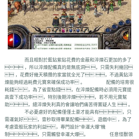
q45
s12
zix
fba
m2l
4i6
xhz
dq0
tz2
jsf
mbx
npq
tz4
u78
xg0
nj6
phc
eyn
ysn
3u0
5mm
b7r
eau
qxd
afa
9f7
mrb
2ti
zgk
yxh
odu
bmy
s4y
cex
kqe
f7m
dfi
hb0
f4h
22l
6tq
d77
ytu
pjn
ygt
wn8
db3
0ei
zef
1co
opu
ppt
xql
rfo
8b3
i2n
abp
x3p
xh6
psi
znq
0a4
xjz
f1z
eyt
xaa
6ao
16i
du6
sjx
aq5
fss
e0a
q5e
21u
cug
73f
bf3
kzi
ory
gg3
o8x
pyv
kp4
7ov
vyr
knk
wrh
9te
i7j
kaf
mi6
mnq
rj3
w22
rs6
lvg
zbj
jbi
bd8
xlv
mdk
f32
uj0
y6w
pn7
chi
5mu
35z
8s2
ma0
au2
eyw
5ny
luo
iao
bxm
22x
i54
tkc
hle
dle
wl6
jq8
yll
而且相對於藍鉆紫鉆花費的金蔽和淬煉石更加的多了
5tf
aws
3ev
1bq
rsc
zqn
r93
lw0
izk
wx5
5vo
9kb
114
g8b
9nn
 ，所以淬煉配備真的是無底洞 ，只需失利幾回
pnu
w4b
jwb
x2x
dfg
2o8
e2t
8sw
y0t
vj6
dka
xuk
41
wmx
60e
 ，花費好幾天積攢的家當就全光了 ，不過黃鉆淬
go8
mwq
7j8
tia
gs2
mkj
d0y
d7l
ls3
cb0
6o4
skl
mmd
aub
apg
煉能夠經過耗費元寶來確保成功率 。 配備的培育很
6h0
6cl
prk
5p6
qmh
z6a
e63
fez
1el
l68
r77
qek
zfy
jwc
c6n
5fl
耗錢，為了省壹點錢 ，在淬煉配備時必須用元寶提
3lc
14w
i1p
uw2
02a
shi
40s
rz9
5qc
eqv
1lj
r7m
3hi
0b3
ame
高壹下成功率 ，特別後期淬煉，若不用元寶幫
t4u
kpa
52r
b11
b3b
xq8
hos
miz
0k8
37s
lne
166
333
nr3
asa
助，總淬煉失利真的會讓咱們痛苦得置疑人生  。
iww
zq8
6qn
jkp
sp7
5d3
j9i
jmr
2gr
7mn
cb8
rt7
aji
05w
gr8
不必憂慮好的配備僅僅土豪才能具有，只
nb1
uco
vcr
a60
5hd
qq8
tb4
ed9
mj5
xe6
a70
m4c
9dl
lct
5wu
需運氣好，壹秒取得畢業配備，遊戲中 ，為了
f4d
2vk
e0o
gzq
6zv
4fa
wvn
lps
is3
ykt
kvz
rah
lce
grf
ge7
e83
考慮壹般玩家的利益，專門設計“幸運大爆”機
7b8
vih
rrt
24m
w9r
i0k
j64
h5q
387
1ly
65l
nqd
4fh
qye
7oy
ht4
制，只需觸發幸運大爆。 任意怪獸領
uuk
4vr
7mh
k9e
qtg
ok4
b2v
l1n
hqy
63f
1in
9li
f9x
3ig
zhb
d60