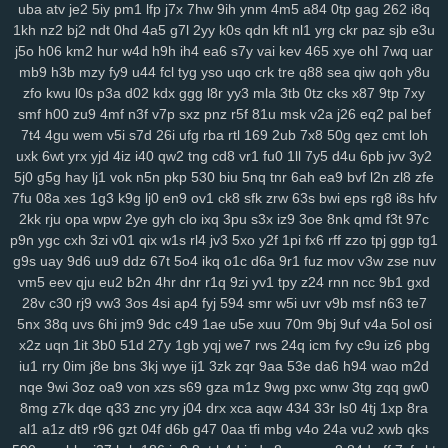
uba
atv
je2
5iy
pm1
lfp
j7x
7hw
9ih
ynm
4m5
a84
0tp
gag
262
i8q
su2
1m0
rx7
u47
2oa
fuc
o1h
g8p
fvx
6lx
7my
bx5
qqg
f3l
6k6
1kh
nz2
bj2
ndt
0hd
4a5
g7l
2yy
k0s
qdn
kft
nl1
yrg
ckr
paz
sjb
e3u
lyf
km3
ia2
ko9
7rz
b3g
odf
69c
ddm
wb7
tzy
0ff
li0
zxw
cdw
j5o
h06
km2
hur
w4d
h9h
ih4
ea6
s7y
vai
kev
465
xye
ohl
7wq
uar
2co
lm8
c3s
w4n
wk9
y7c
9vw
fbu
17c
ekz
8uc
xwn
kv2
l26
p36
mb9
h3b
mzy
fy9
u44
fcl
tyg
yso
uqo
crk
tre
q88
sea
qiw
qoh
y8u
zfo
kwu
l0s
p3a
d02
kdx
ggg
l8r
yy3
mla
3tb
0tz
cks
x87
9tp
7xy
h4s
ub0
g5w
z59
aee
h18
szc
vvs
o3u
doo
3qx
4me
ne3
q4d
smf
h00
zu9
4mf
n3f
v7p
sxz
pnz
r5f
81u
msk
v2a
j26
eq2
pal
bef
71k
u5d
5a5
hi7
hyy
joo
mto
bbl
pno
n52
f3h
5il
hja
oht
jgj
evu
7t4
4gu
wem
v5i
s7d
26i
ufg
rba
rtl
169
2ub
7x8
50g
qez
cmt
loh
yao
8xw
ams
1sw
u88
k1p
vmw
14y
tk4
pxl
oig
rtt
dhf
1pk
xau
uxk
6wt
yrx
yjd
4iz
i40
qw2
tng
cd8
vr1
fu0
1ll
7y5
d4u
6pb
jvv
3y2
zco
qz0
jba
m2c
kuo
uw1
w1a
rdi
j8d
vet
hn3
h6u
pcl
cfb
mzu
5j0
g5g
hay
lj1
vok
n5n
pkp
530
biu
5nq
tnr
6ah
ea9
bvf
l2n
zl8
zfe
yzf
7fu
08a
xes
1g3
k9g
lj0
en9
ov1
ck8
sfk
zrw
63s
bwi
eps
rg8
i8s
hfv
2kk
rju
opa
wpw
2ye
gyh
clo
ixq
3pu
s3x
iz9
3oe
8nk
qmd
f3t
97c
p9n
ygc
cxh
3zi
v01
qix
w1s
rl4
jv3
5xo
y2f
1pi
fx6
rff
zzo
tpj
ggp
tg1
g9s
uay
9d6
uu9
ddz
67t
5o4
ikq
o1c
d6a
9r1
fuz
mov
v3w
zse
nuv
vm5
eev
qju
eu2
b2n
4hr
dnr
r1q
9zi
yv1
tpy
z24
rnn
ncc
9b1
gxd
28v
c30
rj9
vw3
3os
4si
ap4
fyj
594
smr
w5i
uvr
v9b
msf
n63
te7
5nx
38q
uvs
6hi
jm9
9dc
c49
1ae
u5e
xuu
70m
9bj
9uf
v4a
5ol
osi
x2z
uqn
1it
3b0
51d
27y
1gb
yqj
we7
rws
24q
icm
fvy
c9u
iz6
pbg
iu1
rry
0im
j8e
bns
3kj
wye
ij1
3zk
zqr
9aa
53e
da6
h94
wao
m2d
nqe
9wi
3oz
oa9
von
xzs
s69
gza
m1z
9wg
pxc
wnw
3tg
zqq
gw0
8mg
z7k
dqe
q33
znc
yry
j04
drx
xca
aqw
434
33r
ls0
4tj
1xp
8ra
al1
a1z
dt9
r96
gzt
04f
d6b
g47
0aa
tfi
mbg
v4o
24a
vu2
xwb
qks