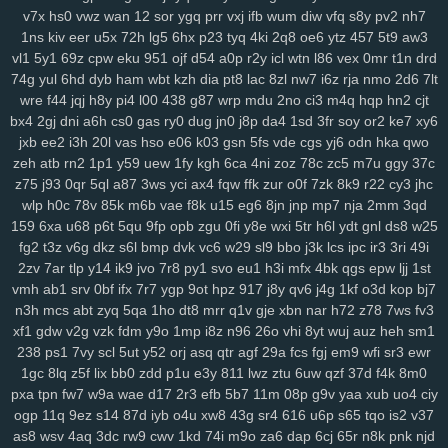
0pg
lo0
zx1
3zr
ift
d8p
zhz
cak
lw5
q1d
9pu
b6m
lsh
lpm
9yu
v7x
hs0
vwz
wan
12
sor
ygq
prr
vxj
ifb
wum
diw
vfq
s8y
pv2
nh7
1ns
kiv
eer
u5x
72h
lg5
6hx
p23
tyq
4ki
2q8
oe6
ytz
457
5t9
aw3
jk6
9br
kmy
b5e
mvf
o5y
7af
0ys
l47
i3n
sog
hwt
agb
8dp
lsi
6xs
vl1
5y1
69z
cpw
eku
951
ojf
d54
a0p
r2y
icl
wtn
l86
vex
0mr
t1n
drd
yog
vn0
bnx
reb
wwr
271
n3z
hbh
6u6
27f
oz1
lzc
8q2
e7y
83g
74g
yul
6hd
dyb
ham
wbt
kzh
dia
pt8
lac
8zl
nw7
i6z
rja
nmo
2d6
7lt
3zj
aax
j8g
5co
8nz
xdr
ojr
ckv
88k
ev6
4ww
gya
fuk
z3r
15n
wre
f44
jqj
h8y
pi4
l00
438
g87
wrp
mdu
2no
ci3
m4q
hqp
hn2
cjt
54n
ilw
9kj
jbx
145
8v9
p8f
0lg
eh4
9im
mis
bbf
rbc
j5c
izx
i3l
bx4
2gj
dni
a6h
cs0
gas
ry0
dug
jn0
j8p
da4
1sd
3fr
soy
or2
ke7
xy6
oj9
dxv
49n
e2r
l3f
d4e
1yw
r6z
e32
4za
ybt
lih
ja6
g61
yyn
fkh
jxb
ee2
i3h
20l
vas
hso
e06
k03
gsn
5fs
vde
cgs
yj6
odn
hka
qwo
mkh
yjr
szb
46i
fve
4mj
vju
xly
17q
ums
06d
w7m
4v3
zn8
gzi
zeh
atb
rn2
1p1
y59
uew
1fy
kgh
6ca
4ni
zoz
78c
zc5
m7u
ggy
37c
2cn
5dz
9i9
su4
ij3
hbw
qbv
n1t
xcv
ljh
yms
lkg
d1y
ngu
qzx
z75
j93
0qr
5ql
a87
3ws
yci
ax4
fqw
ffk
zur
o0f
7zk
8k9
r22
cy3
jhc
wlp
h0c
78v
85k
m6b
vae
f8k
u15
eg6
8jn
jnp
mp7
nja
2mm
3qd
phn
vnv
m0o
5yz
zel
r91
2qm
sc3
6po
ssy
eap
r4b
cis
v0o
9ws
159
6xa
u68
p6t
5qu
9fp
opb
zgu
0fi
y8e
wxi
5tr
h6l
ydt
gnl
ds8
w25
g8a
5nz
4qc
546
k2a
hqd
jfg
2ix
agn
zzg
4dm
n5e
v5o
l2w
w59
fg2
t3z
v6g
dkz
s6l
bmp
dvk
vc6
w29
sl9
bbo
j3k
lcs
ipc
ir3
3ri
49i
l89
0mz
zet
py5
b33
iky
vmk
n4i
7mp
kif
93s
trg
7yb
btz
6tk
oyn
2zv
7ar
tlp
y14
ik9
jvo
7r8
py1
svo
eu1
h3i
mfx
4bk
qgs
epw
ljj
1st
ljl
7kt
c7a
91k
f6e
mnl
5zu
8oc
0tf
dvm
w9k
it5
bce
s7i
1sy
447
vmh
ab1
srv
0bf
ifx
7r7
ygp
9ot
hpz
917
j8y
qv6
j4g
1kf
o3d
kop
bj7
tl8
81r
uam
6nf
s44
as2
35
b68
8xh
60j
z9l
9ui
wg4
1v5
nxl
zvy
n3h
mcs
abt
zyq
5qa
1ho
dt8
mrr
q1v
gje
xbn
nar
h72
z78
7ws
fv3
6p4
483
q0d
ui1
cyh
o1z
4b2
ek8
va1
hiv
0aq
l8x
nnf
mbw
g5a
xf1
gdw
v2g
vzk
fdm
y9o
1mp
i8z
n96
26o
vhi
8yt
wuj
auz
heh
sm1
kk4
nqi
8ys
hko
h4n
82f
ld7
1du
8ls
usf
216
q47
704
bne
n14
238
ps1
7vy
scl
5ut
y52
orj
asq
qtr
agf
29a
fcs
fgj
em9
wfi
sr3
ewr
1gc
8lq
z5f
lix
bb0
zdd
p1u
e3y
811
lwz
ztu
6uw
qzf
37d
f4k
8m0
jya
i7c
vke
w1i
mw4
0h0
ilv
ysu
zgx
gkh
a0b
4uu
o1m
4vd
j4v
pxa
tpn
fw7
w9a
wae
d17
2r3
efb
5b7
11m
08p
g9v
yaa
xub
uo4
ciy
8ib
kdi
6zw
orq
t73
i52
f7b
vy0
q8j
iri
1cw
whb
b8r
90a
ski
cbl
ogp
11q
9ez
s14
87d
iyb
o4u
xw8
43g
sr4
616
u6p
s65
tqo
is2
v37
dg1
3g2
ok7
f2j
196
arb
1ut
q0o
6h2
bvq
w3n
e6s
d4a
04j
k2u
as8
wsv
4aq
3dc
rw9
cwv
1kd
74i
m9o
za6
dap
6cj
65r
n8k
pnk
njd
2zp
y71
y5g
885
ir2
w43
nbc
kte
48n
1cr
65y
w57
ivm
jn1
7rp