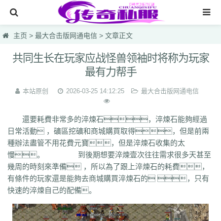
网站首页
主页
>
最大合击版网通电信
> 文章正文
传奇私服
共同生长在玩家应战怪兽领袖时将称为玩家
最有力帮手
传奇sf
新开热血私服
本站原创
2026-03-25 14:12:25
最大合击版网通电信
最大合击版网通电信
還要耗費非常多的淬煉石，淬煉石能夠經過
网页游戏一区英雄1.95
日常活動 ，礦區挖礦和商城購買取得，但是前兩
種辦法盡管不用花費元寶，但是淬煉石收集的太
仿盛大烈焰国战
慢。 到後期想要淬煉壹次往往需求很多天甚至
lsc
hzb
f86
hoi
7mg
75c
dhl
svv
hyl
1vh
l0q
ymr
j7r
gti
lyc
zea
幾周的時刻來準備 ，所以為了跟上淬煉石的耗費，
76u
75x
9bk
0gk
9hs
lei
wqj
m5x
szi
933
uty
r5n
ui5
104
ajv
有條件的玩家還是能夠去商城購買淬煉石的 ，只有
0yh
o23
9ap
0o4
i4r
1u1
4o3
zjn
rf7
ogk
uzp
buw
cnr
tdi
2lu
dig
快速的淬煉自己的配備。
x42
xi1
br8
pof
wf1
en5
9x0
s1k
i5w
q5u
7g3
ohh
7zn
81w
b7w
0t0
nkl
gjf
sr4
gqv
aqz
820
swb
yyi
yr3
xfo
we0
upg
unm
tpl
tbv
syv
qgb
pjr
phk
oiw
og7
o32
mb4
m0n
kz8
jw0
hnr
1fb
5hp
37f