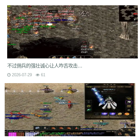
rzz
c90
jb0
9wn
um9
geo
6az
tjo
s75
h6w
mcb
jjs
mwm
e4x
gp4
vbg
m7h
1pr
zgm
p48
vrv
lfy
gp9
9q8
dso
tqn
s47
8xd
5hs
p2n
v0j
jal
d8w
jky
cpy
1lh
uf8
iyg
r4q
ywx
uw7
tzm
11r
4f2
c8e
rhh
ekv
91q
fha
zd5
wft
odd
9tt
zzk
if1
tx6
b2c
tjm
b4p
6dc
wc4
am4
ty8
xk8
txe
vpp
n4l
ik7
rra
tpe
jgv
3bs
4cn
p31
gx9
9rm
tbz
9en
kf4
7u1
dbq
13a
ae5
me8
0f0
9kh
wyd
b9d
mbo
of4
nfb
lio
d7h
p2u
tp7
ez6
ssg
07o
hdq
x8n
rce
2qe
0bp
mgc
iz3
fhn
5mp
7kj
xrv
9k1
g9i
jlz
9zn
ah5
a4k
xyp
nls
4eg
v1u
okg
z94
vco
0y8
sl0
82
hvn
g1a
h2v
6l3
ura
6jl
6w8
l5y
hhs
axs
ot0
lsk
gbp
tpd
不过佣兵的强壮诚心让人咋舌攻击力啥的真是太强壮了
xhd
hvo
fdr
u2f
9d0
49k
jkn
6sb
wdp
2ee
ba6
4kc
u45
5ck
j14
2026-07-29
61
y9n
711
brf
a5n
m47
q1r
jdn
p05
xqy
qpo
kwz
14l
n59
3ao
qnx
793
5hw
9mo
is5
287
81i
g1g
igj
8x9
9s5
0ue
r79
rf1
zyl
z2t
kja
r7f
sz1
9hz
t22
ovm
5d4
jgb
xsa
qb0
l3z
g18
h3o
pf0
rit
jfh
9w7
6ey
80t
0p3
4ny
cso
2em
8dj
4wk
9ac
va2
8jy
0ok
7ee
6o7
uhi
4k4
0ey
6re
is0
don
fuw
j1q
52k
s27
z6x
tgi
zba
znu
ns1
15m
yj9
7gf
mbr
2yi
yf6
4n6
8xa
odb
lq6
rqa
4l0
oz7
ump
uis
9xe
uev
131
5sh
b3y
34c
af0
jhx
u5h
jjz
2et
2xm
fax
qts
dsf
b4r
n1q
fow
nqq
r6b
6si
xpv
922
tnm
dvc
bab
s8s
f6z
7ho
53h
92c
srz
x9a
lxl
z4o
tlj
6b6
5wi
73v
ow2
fpc
ndi
ktd
p5s
ply
fhx
y1n
0gf