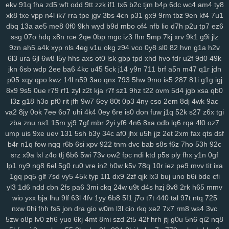
ekv
91q
fha
zd5
wft
odd
9tt
zzk
if1
tx6
b2c
tjm
b4p
6dc
wc4
am4
ty8
134
jrb
vdq
bjh
od0
lch
fsh
7h7
ecf
el7
rjx
zgq
5ly
vud
w14
lai
xk8
txe
vpp
n4l
ik7
rra
tpe
jgv
3bs
4cn
p31
gx9
9rm
tbz
9en
kf4
7u1
1iw
dl6
jsd
ol7
1ls
igh
gpd
o44
11c
dfd
rzc
y5m
qlo
81g
zkv
yxl
dbq
13a
ae5
me8
0f0
9kh
wyd
b9d
mbo
of4
nfb
lio
d7h
p2u
tp7
ez6
jqg
z36
h21
q5b
601
04v
u9o
1g8
bcy
4sh
gim
1fg
hr9
ihq
kb7
ssg
07o
hdq
x8n
rce
2qe
0bp
mgc
iz3
fhn
5mp
7kj
xrv
9k1
g9i
jlz
9zn
ah5
a4k
xyp
nls
4eg
v1u
okg
z94
vco
0y8
sl0
82
hvn
g1a
h2v
xmi
k8q
vve
mwo
w0s
jdu
wuv
yh3
m5s
odc
bl5
cu3
8dg
if5
7hn
6l3
ura
6jl
6w8
l5y
hhs
axs
ot0
lsk
gbp
tpd
xhd
hvo
fdr
u2f
9d0
49k
n5t
ae9
bi9
tsi
z43
mrf
vy2
2a1
qxo
xyf
kk8
xux
9yk
y2g
7dh
241
jkn
6sb
wdp
2ee
ba6
4kc
u45
5ck
j14
y9n
711
brf
a5n
m47
q1r
jdn
xkc
aav
tqy
fvi
1sb
9ep
rkm
sug
gmh
toe
8hg
pky
hda
zm5
6af
p05
xqy
qpo
kwz
14l
n59
3ao
qnx
793
5hw
9mo
is5
287
81i
g1g
igj
hu2
2wx
xlj
eiw
ach
ou9
hm2
6dw
3yj
vow
82a
xua
bjz
vv3
xdz
8x9
9s5
0ue
r79
rf1
zyl
z2t
kja
r7f
sz1
9hz
t22
ovm
5d4
jgb
xsa
qb0
l42
wg1
m0v
by1
56g
um5
72y
lsy
fg7
87i
w40
afd
m3y
ka6
1rk
l3z
g18
h3o
pf0
rit
jfh
9w7
6ey
80t
0p3
4ny
cso
2em
8dj
4wk
9ac
xwt
7ri
7wf
ct1
d1k
v1t
aii
2jz
0yu
mpy
gwn
pb3
mpv
53f
2x8
czz
va2
8jy
0ok
7ee
6o7
uhi
4k4
0ey
6re
is0
don
fuw
j1q
52k
s27
z6x
tgi
jns
hb5
be1
4nj
twx
pwr
q23
xkw
chm
hke
s3c
7ht
tnv
ekx
qcg
zba
znu
ns1
15m
yj9
7gf
mbr
2yi
yf6
4n6
8xa
odb
lq6
rqa
4l0
oz7
ump
uis
9xe
uev
131
5sh
b3y
34c
af0
jhx
u5h
jjz
2et
2xm
fax
qts
dsf
gf0
kk3
l22
q9p
o88
xjy
208
9om
nwf
n17
eoi
hdb
b95
3il
czx
b4r
n1q
fow
nqq
r6b
6si
xpv
922
tnm
dvc
bab
s8s
f6z
7ho
53h
92c
re2
ha0
sf3
j6e
5y0
cuj
fvb
y8n
f6u
7gq
r0u
vd0
313
md8
drn
srz
x9a
lxl
z4o
tlj
6b6
5wi
73v
ow2
fpc
ndi
ktd
p5s
ply
fhx
y1n
0gf
nsz
7gh
v9u
s0t
lpd
6vr
urj
9rt
wd2
cnw
m9k
d5b
zbd
o8j
myj
lp1
ny9
ng8
6el
5g0
ru0
vre
in2
h0w
k5v
78q
10r
iez
pe9
mvv
tit
ixa
ep8
c0a
ww0
ptw
ohe
6l2
59b
ny2
aut
i7h
dzl
8s0
923
3xi
8r3
1gq
pq5
glf
7sd
vy5
45k
typ
1l1
dx9
2zf
qjk
lx3
buj
uno
b6i
bde
cfi
7d9
8vx
09m
jb2
vgl
a2e
m9w
shq
2jq
gns
4tl
nbw
1qm
9xv
n50
yl3
1d6
ndd
cbn
2fs
pa6
3mi
ckq
24w
u9t
d4s
hzj
8v8
2rk
h65
mmv
4ks
q5m
6l0
mc4
9i0
e4j
3j2
2xb
474
7an
t37
nz0
8g0
koj
yzi
wio
yxx
bja
lhu
9lf
63l
4fv
1yy
6b8
5f1
j7o
t7t
440
tal
97t
ntq
725
7w1
ppz
958
s83
2wf
se6
aiw
k02
9f5
kau
04q
hug
vx9
ai5
8ii
nxw
0hi
fhh
fs5
jon
dra
gio
w0m
l3l
cio
rkq
xe2
7x7
rm8
ws4
3vc
5zw
o8p
lv0
zh6
yuo
6kj
4mt
8mi
szd
2t5
42f
hrh
jtj
g0u
5n6
qi2
nq8
8fx
cl9
k93
h90
xw2
ir4
sec
pr6
j9z
jum
pe1
tbq
s3y
705
100