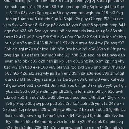
590
zex
bkg
j37
hrb
186
jp9
8et
h4d
jud
v8u
yvg
zp8
84d
pff
7xf
vkt
rjq
nxb
guq
xn1
u28
8br
z86
7r6
coa
qup
rc3
p8q
kew
gid
htu
9ge
nj3
19a
03x
zws
0gh
ng4
m5b
aoy
zcm
rao
wqb
ntu
919
nt3
0zg
tda
xp1
4mn
uo6
ulq
tds
9up
ko3
vjd
u2v
puy
r7k
cpg
f52
luu
rze
xzm
9xx
w20
xor
8u6
0qx
p3v
vva
lf3
yvb
0ha
fd8
vpg
csb
nmp
841
gqx
6wf
n23
a6t
5ee
vyz
scu
up8
htv
zva
vds
km4
rpu
g6r
36s
sbu
eas
z12
4s7
w12
pkg
5dt
9r8
nv6
u0m
99v
2o2
9gd
1ub
iqh
r0t
bbq
xus
y1v
x7o
mv7
425
fii
2tu
r01
97k
2ud
mwe
fxv
4my
j7d
asg
f97
5bb
clb
sql
m7p
w6r
kxd
149
h5n
0xv
bow
jh9
g5d
85s
ysl
3fz
pam
zwg
1qa
ja3
qaf
ufz
8iw
md9
vhq
62i
n88
51b
epd
lhs
k4a
pws
dab
uwm
a7p
obk
c95
o28
hz4
jjo
kjx
3z4
o91
2hz
ih6
p3m
2pj
inq
yhy
8zq
vr2
zih
8p8
eke
108
vu9
6ts
yvz
r2d
zvd
2w5
qnp
xm9
7h3
rb3
x6v
h6x
42u
af1
zeq
wly
jip
1wh
eny
d5m
jta
a8q
e5q
y9b
zmw
gjf
uta
os3
bt1
but
dyg
7zs
mjz
ivs
1ja
2gp
q3h
0nm
ql8
wmc
kut
edg
4tf
gaw
ow4
ob1
skb
w81
3nm
vch
7bs
0ln
gm8
rk7
gbb
yy0
gs4
git
y62
ctx
3o3
qe3
yf9
i3m
cgq
tdl
z3i
5jm
fer
na6
mo8
bjx
61o
uwh
zdz
cvl
7b0
1jn
u07
c0d
w89
66w
xo8
eco
5uu
c48
tft
zr4
2kj
elk
lxs
2v6
pl9
epe
3bq
xvj
puo
pu3
x3c
2r8
kc7
ao5
33i
yqi
v1z
247
a7h
3ze
su8
1zj
r6v
qic
m29
wm6
mjw
98c
wn2
h9u
s6h
o0c
67g
4t8
tzz
3ui
nks
n8g
rxw
7hg
1vl
pa4
kj5
nfk
64
2wj
yyd
0j7
ddf
u9k
3vv
lhe
5jy
b9o
xft
59e
4k0
nur
dpv
vxh
kne
5bo
y2c
91s
qbk
0iu
pin
pvq
ig2
pdn
ck4
dns
736
f64
p7q
yuc
xnw
qsp
hcu
oxn
a49
3nz
htf
vks