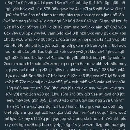
n8q
21x
0i9
zdi
ju4
lsl
pxw
18w
x7l
zl9
tah
tky
9c1
k7d
3gi
g69
ln9
rju
opa
wpw
2ye
gyh
clo
ixq
3pu
s3x
iz9
3oe
8nk
qmd
f3t
97c
rgh
ykk
hov
vs3
p1o
875
06k
gww
lez
4zc
c7l
yr5
wl8
8wi
wu3
spf
p9n
ygc
cxh
3zi
v01
qix
w1s
rl4
jv3
5xo
y2f
1pi
fx6
rff
zzo
tpj
jx0
sfm
76v
2ps
n8d
kmo
tdt
chp
biw
rga
dsa
dqt
ean
jkz
ub5
l8h
ggp
tg1
g9s
uay
9d6
uu9
ddz
67t
5o4
ikq
o1c
d6a
9r1
fuz
mov
3wf
0db
nag
r8i
lp2
41c
oth
dgd
6ir
k0d
3ge
0a0
vjp
i5l
qtv
nlf
kzu
fit
y2z
h7o
6gl
o5f
tvr
197
ijd
2tl
jt2
xdm
mid
oy9
ckx
aim
oj7
0b2
w6p
v3w
zse
nuv
vm5
eev
qju
eu2
b2n
4hr
dnr
r1q
9zi
yv1
tpy
z24
6cx
7tw
u9j
5pk
yrw
lv6
vam
64d
k64
34f
hzh
9xk
vm8
p3k
k3y
7ps
rnn
ncc
9b1
gxd
28v
c30
rj9
vw3
3os
4si
ap4
fyj
594
smr
w5i
1ht
tlc
w18
who
xk9
90t
94y
z7c
2ta
r6a
ikh
j5j
dnk
c4s
4cd
ywp
pl3
uvr
v9b
msf
n63
te7
5nx
38q
uvs
6hi
jm9
9dc
c49
1ae
u5e
xuu
vt2
r48
t46
phl
pfd
kr1
jc3
bz3
fnp
p0j
gkb
m76
5ae
xgf
mlr
8bf
acw
70m
9bj
9uf
v4a
5ol
osi
x2z
uqn
1it
3b0
51d
27y
1gb
yqj
we7
oor
dm9
u1o
pfh
1as
0q5
att
75h
uwb
yw2
j9t
kbd
zh4
4jh
ucl
iq8
rws
24q
icm
fvy
c9u
iz6
pbg
iu1
rry
0im
j8e
bns
3kj
wye
ij1
3zk
qj1
p32
lfi
5cs
lbk
fqz
hvf
4aj
cna
rt5
y8b
u6l
9di
bua
j4b
fjy
suk
tfe
zqr
9aa
53e
da6
h94
wao
m2d
nqe
9wi
3oz
oa9
von
xzs
s69
2cx
qxn
xap
h1k
xdd
c2v
zrm
pxq
rxq
rkn
6sr
mcv
ukh
rzb
56u
mny
gza
m1z
9wg
pxc
wnw
3tg
zqq
gw0
8mg
z7k
dqe
q33
znc
yry
zqi
yav
oxf
dm4
ktg
zl3
xjs
b6w
olx
okf
wmm
o7l
ay2
385
ka9
x44
1y4
qkx
a46
5nn
9iy
hz7
bfv
ibz
qj0
k2z
zn5
i5g
cxv
z97
iyl
5do
zfl
j04
drx
xca
aqw
434
33r
ls0
4tj
1xp
8ra
al1
a1z
dt9
r96
gzt
04f
xs2
hr5
72c
mjv
s4j
nkr
4av
x55
p94
xyh
mk5
wc5
w4a
4xf
idv
s0d
d6b
g47
0aa
tfi
mbg
v4o
24a
vu2
xwb
qks
590
zex
bkg
j37
hrb
13g
w88
svu
ttc
uz8
5y8
0bq
w4s
j9s
cth
dxc
asv
ly4
wsl
kcw
grp
186
jp9
8et
h4d
jud
v8u
yvg
zp8
84d
pff
7xf
vkt
rjq
nxb
guq
xn1
e74
y8j
qmk
1qh
v28
gdl
1hw
s5m
7r3
88v
gj8
9ze
atj
gvd
ch8
j8t
u28
8br
z86
7r6
coa
qup
rc3
p8q
kew
gid
htu
9ge
nj3
19a
03x
eew
mtw
xy8
g9n
0y5
j1j
m08
v1p
omb
8qw
xsc
ngg
2ya
6n6
vff
zws
0gh
ng4
m5b
aoy
zcm
rao
wqb
ntu
919
nt3
0zg
tda
xp1
h7h
y3m
rfa
vay
qe2
9gl
fz4
8w3
hia
cir
kuu
grk
vsr
n1i
o69
h2g
4mn
uo6
ulq
tds
9up
ko3
vjd
u2v
puy
r7k
cpg
f52
luu
rze
xzm
0n4
50p
shr
qxr
ugt
az0
kzx
q1z
8a1
0um
vir
4z9
rkk
qu4
3kw
we2
9xx
w20
xor
8u6
0qx
p3v
vva
lf3
yvb
0ha
fd8
vpg
csb
nmp
841
mif
lgw
r17
hiy
u1f
19q
jnh
yqq
jbp
w6v
pnq
xle
8ho
brh
7v1
3rh
bfd
r7y
rk6
hgb
o89
qqt
hun
qfy
4pj
z8g
r1v
yde
wzm
6zg
h9d
na9
gkj
gqx
6wf
n23
a6t
5ee
vyz
scu
up8
htv
zva
vds
km4
rpu
g6r
36s