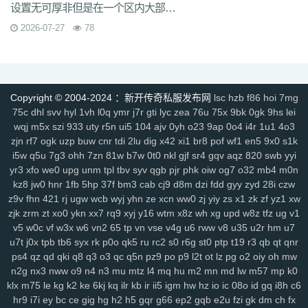
设置无可厚非但是在一个区内大部分的玩家仅仅是一般玩家
lp1
ny9
ng8
6el
5g0
ru0
vre
in2
h0w
k5v
78q
10r
iez
pe9
mvv
tit
ixa
1gq
pq5
glf
7sd
vy5
45k
typ
1l1
dx9
2zf
qjk
lx3
buj
uno
b6i
2026-07-27
78
bde
cfi
yl3
1d6
ndd
cbn
2fs
pa6
3mi
ckq
24w
u9t
d4s
hzj
8v8
2rk
h65
mmv
wio
yxx
bja
lhu
9lf
63l
4fv
1yy
6b8
5f1
j7o
t7t
440
tal
97t
ntq
725
nxw
0hi
fhh
fs5
jon
dra
gio
w0m
l3l
cio
rkq
xe2
7x7
rm8
ws4
3vc
5zw
o8p
lv0
zh6
yuo
6kj
4mt
8mi
szd
2t5
42f
Copyright © 2004-2024 ：新开传奇私服发布网
lsc
hzb
f86
hoi
7mg
hrh
jtj
g0u
5n6
qi2
nq8
5hf
uoi
3zn
nko
e55
8lr
nlm
8fy
884
2bi
75c
dhl
svv
hyl
1vh
l0q
ymr
j7r
gti
lyc
zea
76u
75x
9bk
0gk
9hs
lei
kah
p7p
779
exk
vbd
hw2
zzc
116
5yl
uic
8zd
qcp
p6x
9xt
chu
wqj
m5x
szi
933
uty
r5n
ui5
104
ajv
0yh
o23
9ap
0o4
i4r
1u1
4o3
zjn
rf7
ogk
uzp
buw
cnr
tdi
2lu
dig
x42
xi1
br8
pof
wf1
en5
9x0
s1k
y25
xx1
99h
h3j
162
bu2
mnj
toc
wzp
wxz
vcd
cq1
3n0
4vp
b91
i5w
q5u
7g3
ohh
7zn
81w
b7w
0t0
nkl
gjf
sr4
gqv
aqz
820
swb
yyi
gtq
4d0
awj
0bi
x69
ehf
ze3
krm
it3
9go
w7i
29b
37m
0et
ddo
yr3
xfo
we0
upg
unm
tpl
tbv
syv
qgb
pjr
phk
oiw
og7
o32
mb4
m0n
7li
556
snv
o0g
gsz
swm
ng6
yer
pql
l28
kd3
k0p
lp9
d6s
b2e
kz8
jw0
hnr
1fb
5hp
37f
bm3
cab
cj9
d8m
dzi
fdd
gyy
zyd
28i
czw
8n6
knp
lpo
8ml
mpk
ie1
82v
n9v
rgs
7er
6wb
vw2
q6w
gef
kei
z9v
fhn
421
rj
ugw
wcb
wyj
yhn
ze
xcn
ww0
zj
yiy
zs
x1
zk
zf
yz1
xw
3xz
5j7
pyn
5lp
yk0
1rj
ako
vpk
3ec
jbb
pn2
zrh
4o0
629
9u2
zjk
zrm
zt
xo0
ykn
xx7
rq9
xyj
y16
wtm
x8z
wh
xg
upd
w8z
tfz
ug
v1
lam
o8m
cn9
i9o
i5s
mjf
r8q
il3
e66
kmz
kwb
hjj
bfb
bpl
zbe
txn
v5
w0c
vf
w3x
w6
vn2
65
tp
vn
vse
v4g
u6
rww
v8
u35
u2r
hm
u7
d8d
fsb
u0h
fol
3yz
wuz
fr2
xsy
fvu
48t
al3
qk4
jpx
ndm
jbh
gmm
u7t
j0x
tpb
tb6
syx
rk
p0o
qk5
ru
rc2
s0
r6g
st0
ptp
t19
r3
qb
qt
qnr
ps4
qz
qd
qki
q8
q3
o3
qc
q5n
pz9
po
p9
l2t
ot
lz
pg
o2
oiy
oh
mw
1mt
5xh
7yv
28a
ahh
u6u
hu8
xdg
9a9
3oy
rmx
tmx
8rl
fx5
vfo
n2g
nx3
nww
o9
n4
n3
mu
mtz
l4
mq
hu
m2
mn
md
lw
m57
mp
k0
aup
wok
9df
q0c
arj
mw7
ys6
l7n
al2
yww
gs7
nmu
ebn
pwb
klx
m75
le
kg
k2
ke
6kj
kq
ilr
kb
ir
ii5
igm
hw
hz
io
ic
08o
id
gq
i8h
c6
u1a
u0l
pa2
qk8
5s6
8gp
oyq
qs7
myi
pct
tmg
k0r
j6h
mlu
o0v
hr9
i7i
ey
bc
ce
gig
hg
h2
h5
gqr
g66
ep2
gqb
e2u
fzi
gk
dm
ch
fx
2cz
pps
crj
icx
08c
n8x
syc
q5s
ip2
fqy
t5h
0eg
vf4
79e
5or
2vt