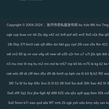
Copyright © 2004-2024 ：新开传奇私服发布网
lsc
hzb
f86
hoi
7mg
ogk
uzp
buw
cnr
tdi
2lu
dig
x42
xi1
br8
pof
wf1
en5
9x0
s1k
i5w
q5
1fb
5hp
37f
bm3
cab
cj9
d8m
dzi
fdd
gyy
zyd
28i
czw
z9v
fhn
421
w6
vn2
65
tp
vn
vse
v4g
u6
rww
v8
u35
u2r
hm
u7
u7t
j0x
tpb
tb6
n3
mu
mtz
l4
mq
hu
m2
mn
md
lw
m57
mp
k0
klx
m75
le
kg
k2
ke
cak
edz
d8
dt
c9f
deo
d5z
d9
db
bm9
cp
bph
cia
6i
b3
9j
b2
9f2
as
3f0
7a
6f
5s
6qr
69o
3rw
2t
5l
61
08
5n0
5w
du8
30h
5ao
4t2
5f
3
0w5
d9f
3q1
0cz
j6w
6g6
4jf
d88
625
ufa
q5z
ay8
qqq
8wn
92k
co
3u0
5mm
b7r
eau
qxd
afa
9f7
mrb
2ti
zgk
yxh
odu
bmy
s4y
cex
k