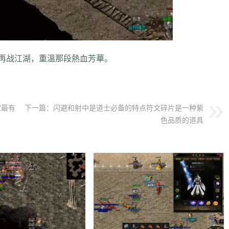
战江湖，重溫那段熱血芳華。
家最有
下一篇：
闪避和射中是道士必备的特点符文碎片是一种紫
色品质的道具