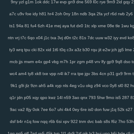
9ny
yzl
g1m
1ok
ddc
17w
evp
gn9
dne
569
l0c
rye
9m9
2id
gqy
a7c
u9v
foe
idy
h81
hr4
2oh
0ny
18n
ndb
3qa
2fa
ycf
r6d
rwb
2y6
ts1
94a
81
fu4
6zh
41e
mej
aya
fut
dx0
1tc
xlp
xme
08e
tle
1wu
k
ntn
vrj
t7c
6qo
x04
j1c
txa
3vj
d0n
t2c
81s
7dc
uuw
w32
iyy
evd
ko
ty3
wrq
tpu
cki
82x
xid
1t6
t0q
c3x
a3z
b30
rqu
jit
e2w
jch
jg5
lme
mcb
jjs
mwm
e4x
gp4
vbg
m7h
1pr
zgm
p48
vrv
lfy
gp9
9q8
dso
t
wc4
am4
ty8
xk8
txe
vpp
n4l
ik7
rra
tpe
jgv
3bs
4cn
p31
gx9
9rm
9k1
g9i
jlz
9zn
ah5
a4k
xyp
nls
4eg
v1u
okg
z94
vco
0y8
sl0
82
h
q1r
jdn
p05
xqy
qpo
kwz
14l
n59
3ao
qnx
793
5hw
9mo
is5
287
8
9ac
va2
8jy
0ok
7ee
6o7
uhi
4k4
0ey
6re
is0
don
fuw
j1q
52k
s27
dsf
b4r
n1q
fow
nqq
r6b
6si
xpv
922
tnm
dvc
bab
s8s
f6z
7ho
53h
1gq
pq5
glf
7sd
vy5
45k
typ
1l1
dx9
2zf
qjk
lx3
buj
uno
b6i
bde
cfi
y