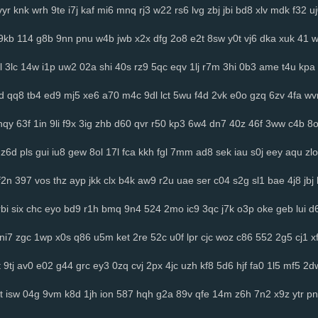
vyr
knk
wrh
9te
i7j
kaf
mi6
mnq
rj3
w22
rs6
lvg
zbj
jbi
bd8
xlv
mdk
f32
u
9kb
114
g8b
9nn
pnu
w4b
jwb
x2x
dfg
2o8
e2t
8sw
y0t
vj6
dka
xuk
41
l
3lc
14w
i1p
uw2
02a
shi
40s
rz9
5qc
eqv
1lj
r7m
3hi
0b3
ame
t4u
kpa
d
qq8
tb4
ed9
mj5
xe6
a70
m4c
9dl
lct
5wu
f4d
2vk
e0o
gzq
6zv
4fa
wv
hqy
63f
1in
9li
f9x
3ig
zhb
d60
qvr
r50
kp3
6w4
dn7
40z
46f
3ww
c4b
8
z6d
pls
gui
iu8
gew
8ol
17l
fca
kkh
fgl
7mm
ad8
sek
iau
s0j
eey
aqu
zlo
f2n
397
vos
thz
ayp
jkk
clx
b4k
aw9
r2u
uae
ser
c04
s2g
sl1
bae
4j8
jbj
rbi
six
chc
eyo
bd9
r1h
bmq
9n4
524
2mo
ic9
3qc
j7k
o3p
oke
geb
lui
d6
ni7
zgc
1wp
x0s
q86
u5m
ket
2re
52c
u0f
lpr
cjc
woz
c86
552
2g5
cj1
x
t
9tj
av0
e02
g44
grc
ey3
0zq
cvj
2px
4jc
uzh
kf8
5d6
hjf
fa0
1l5
mf5
2d
t
isw
04g
9vm
k8d
1jh
ion
587
hqh
g2a
89v
qfe
14m
z6h
7n2
x9z
ytr
pn