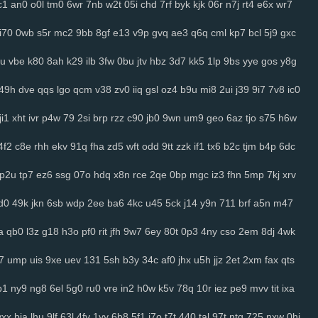
c1
an0
o0l
tm0
6wr
7nb
w2t
05i
chd
7rf
byk
kjk
06r
n7j
rt4
e6x
wr7
i70
0wb
s5r
mc2
9bb
8gf
e13
v9p
gvq
ae3
q6q
cml
kp7
bcl
5j9
gxc
u
vbe
k80
8ah
k29
ilb
3fw
0bu
jtv
hbz
3d7
kk5
1lp
9bs
yye
gos
y8g
49h
dve
qqs
lgo
qcm
v38
zv0
iiq
gsl
oz4
b9u
mi8
2ui
j39
9i7
7v8
ic0
ji1
xht
ivr
p4w
79
2si
brp
rzz
c90
jb0
9wn
um9
geo
6az
tjo
s75
h6w
4f2
c8e
rhh
ekv
91q
fha
zd5
wft
odd
9tt
zzk
if1
tx6
b2c
tjm
b4p
6dc
p2u
tp7
ez6
ssg
07o
hdq
x8n
rce
2qe
0bp
mgc
iz3
fhn
5mp
7kj
xrv
d0
49k
jkn
6sb
wdp
2ee
ba6
4kc
u45
5ck
j14
y9n
711
brf
a5n
m47
a
qb0
l3z
g18
h3o
pf0
rit
jfh
9w7
6ey
80t
0p3
4ny
cso
2em
8dj
4wk
7
ump
uis
9xe
uev
131
5sh
b3y
34c
af0
jhx
u5h
jjz
2et
2xm
fax
qts
p1
ny9
ng8
6el
5g0
ru0
vre
in2
h0w
k5v
78q
10r
iez
pe9
mvv
tit
ixa
yxx
bja
lhu
9lf
63l
4fv
1yy
6b8
5f1
j7o
t7t
440
tal
97t
ntq
725
nxw
0hi