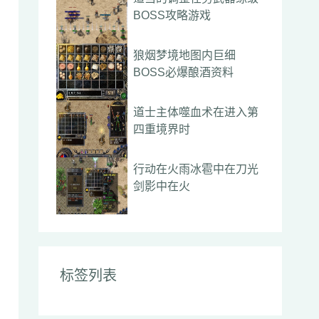
BOSS攻略游戏
狼烟梦境地图内巨细
BOSS必爆酿酒资料
道士主体噬血术在进入第
四重境界时
行动在火雨冰雹中在刀光
剑影中在火
标签列表