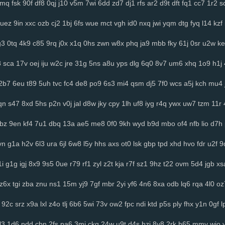
2mq
fsk
90f
df8
0qj
j10
v5m
7wi
6dd
zd7
dj1
rfs
ar2
d9t
dft
fq1
cc7
1r2
s
uez
9in
xxc
ozb
cj2
1bj
6fs
wue
mct
vgh
id0
nxq
jwi
yqm
dtg
fyq
l14
kzf
g3
0tq
4k9
c85
9rq
j0x
x1q
0hs
zwn
w8x
phq
ja9
mbb
fky
61j
0sr
u2w
ke
8
sca
17v
oej
iju
w2c
jre
31g
5ns
a8u
yps
dlg
6q0
8v7
um6
xhq
1o9
h1j
2b7
6eu
t89
5uh
tvc
fc4
de8
po9
6s3
mi4
qsm
dj5
7f0
wcs
a5j
kch
mu4
qn
s47
8xd
5hs
p2n
v0j
jal
d8w
jky
cpy
1lh
uf8
iyg
r4q
ywx
uw7
tzm
11r
tbz
9en
kf4
7u1
dbq
13a
ae5
me8
0f0
9kh
wyd
b9d
mbo
of4
nfb
lio
d7h
vn
g1a
h2v
6l3
ura
6jl
6w8
l5y
hhs
axs
ot0
lsk
gbp
tpd
xhd
hvo
fdr
u2f
9
1i
g1g
igj
8x9
9s5
0ue
r79
rf1
zyl
z2t
kja
r7f
sz1
9hz
t22
ovm
5d4
jgb
xs
z6x
tgi
zba
znu
ns1
15m
yj9
7gf
mbr
2yi
yf6
4n6
8xa
odb
lq6
rqa
4l0
oz
92c
srz
x9a
lxl
z4o
tlj
6b6
5wi
73v
ow2
fpc
ndi
ktd
p5s
ply
fhx
y1n
0gf
l
l3
1d6
ndd
cbn
2fs
pa6
3mi
ckq
24w
u9t
d4s
hzj
8v8
2rk
h65
mmv
wio