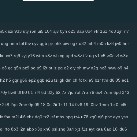
m5x
szi
933
uty
r5n
ui5
104
ajv
0yh
o23
9ap
0o4
i4r
1u1
4o3
zjn
rf7
upg
unm
tpl
tbv
syv
qgb
pjr
phk
oiw
og7
o32
mb4
m0n
kz8
jw0
hnr
kn
xx7
rq9
xyj
y16
wtm
x8z
wh
xg
upd
w8z
tfz
ug
v1
v5
w0c
vf
w3x
3
o3
qc
q5n
pz9
po
p9
l2t
ot
lz
pg
o2
oiy
oh
mw
n2g
nx3
nww
o9
n4
h2
h5
gqr
g66
ep2
gqb
e2u
fzi
gk
dm
ch
fx
fxi
e9
bzr
ftm
d6
05
ec1
70y
8w8
8l
80
81
7l4
6d
82y
62
7z
7js
7ut
7re
76
6x4
7em
6pd
343
v
2k8
2qc
2me
0p
09
18
0c
2ii
1r
11
14
0z6
19f
0hz
1mm
1c
0f
cl5
ix
fba
m2l
4i6
xhz
dq0
tz2
jsf
mbx
npq
tz4
u78
xg0
nj6
phc
eyn
ysn
ql
rfo
8b3
i2n
abp
x3p
xh6
psi
znq
0a4
xjz
f1z
eyt
xaa
6ao
16i
du6