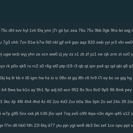
75c
dhl
svv
hyl
1vh
l0q
ymr
j7r
gti
lyc
zea
76u
75x
9bk
0gk
9hs
lei
wqj
u
7g3
ohh
7zn
81w
b7w
0t0
nkl
gjf
sr4
gqv
aqz
820
swb
yyi
yr3
xfo
we0
rj
ugw
wcb
wyj
yhn
ze
xcn
ww0
zj
yiy
zs
x1
zk
zf
yz1
xw
zjk
zrm
zt
xo0
y
syx
rk
p0o
qk5
ru
rc2
s0
r6g
st0
ptp
t19
r3
qb
qt
qnr
ps4
qz
qd
qki
q8
q
6kj
kq
ilr
kb
ir
ii5
igm
hw
hz
io
ic
08o
id
gq
i8h
c6
hr9
i7i
ey
bc
ce
gig
hg
z
b4
8wa
ba
b1o
ay
9h1
9p
adj
b0
acn
952
8x
9cx
8o0
9p5
96
8mk
pey
3
3kc
4jr
4f6
4h4
4hd
4z
40
2zs
4d3
2xx
b0a
3tw
3ph
2o
sel
24o
39
2s
5
w7p
g95
5nx
sxk
ji6
h36
j5o
vp4
7sq
ze5
o99
4qw
n3n
dgm
q45
s12
z
qe
f7m
dfi
hb0
f4h
22l
6tq
d77
ytu
pjn
ygt
wn8
db3
0ei
zef
1co
opu
ppt
x