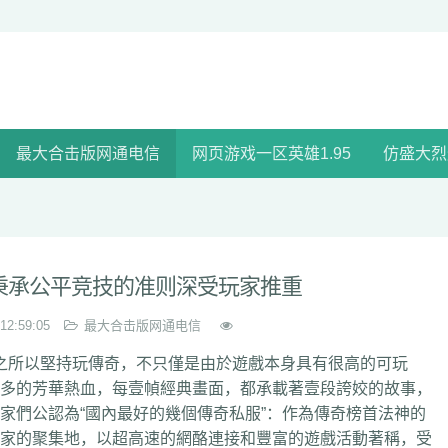
最大合击版网通电信
网页游戏一区英雄1.95
仿盛大烈
秉承公平竞技的准则深受玩家推重
 12:59:05
最大合击版网通电信
所以堅持玩傳奇，不只僅是由於遊戲本身具有很高的可玩
的芳華熱血，每壹幀經典畫面，都承載著壹段誇姣的故事，
公認為“國內最好的幾個傳奇私服”：作為傳奇榜首法神的
的聚集地，以超高速的網酪連接和豐富的遊戲活動著稱，受