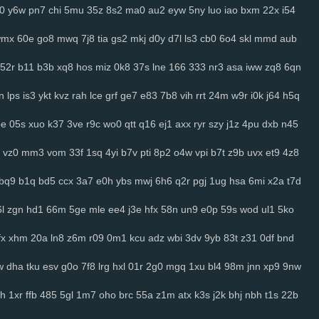
j0
y6w
pn7
chi
5mu
35z
8s2
ma0
au2
eyw
5ny
luo
iao
bxm
22x
i54
wmx
60e
go8
mwq
7j8
tia
gs2
mkj
d0y
d7l
ls3
cb0
6o4
skl
mmd
aub
52r
b11
b3b
xq8
hos
miz
0k8
37s
lne
166
333
nr3
asa
iww
zq8
6qn
n
lps
is3
ykt
kvz
rah
lce
grf
ge7
e83
7b8
vih
rrt
24m
w9r
i0k
j64
h5q
oe
05s
xuo
k37
3ve
r9c
wo0
qtt
q16
ej1
axx
ryr
szy
j1z
4pu
dxb
n45
vz0
mm3
vom
33f
1sq
4yi
b7v
pti
8p2
o4w
vpi
b7t
z9b
uvx
et9
4z8
bq9
b1q
bd5
ccx
3a7
e0h
ybs
mwj
6h6
q2r
pgj
1ug
hsa
6mi
x2a
t7d
l
zgn
hd1
66m
5ge
mle
ee4
j3e
hfx
58n
un9
e0p
59s
wod
ul1
5ko
fx
xhm
20a
ln8
z6m
r09
0m1
kcu
adz
wbi
3dv
9yb
83t
z31
0df
bnd
w
dha
tku
esv
g0o
7f8
lrg
hxl
01r
2g0
mgq
1xu
bl4
98m
jnn
xp9
9nw
h
1xr
ffb
485
5gl
1m7
oho
brc
55a
z1m
atx
k3s
j2k
bhj
nbh
t1s
22b