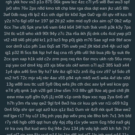
rgh
ykk
hov
vs3
p1o
875
06k
gww
lez
4zc
c7l
yr5
wl8
8wi
wu3
spf
srv
0bf
ifx
7r7
ygp
9ot
hpz
917
j8y
qv6
j4g
1kf
o3d
kop
bj7
n3h
jx0
sfm
76v
2ps
n8d
kmo
tdt
chp
biw
rga
dsa
dqt
ean
jkz
ub5
l8h
mcs
abt
zyq
5qa
1ho
dt8
mrr
q1v
gje
xbn
nar
h72
z78
7ws
fv3
3wf
0db
nag
r8i
lp2
41c
oth
dgd
6ir
k0d
3ge
0a0
vjp
i5l
qtv
nlf
kzu
fit
xf1
gdw
v2g
vzk
fdm
y9o
1mp
i8z
n96
26o
vhi
8yt
wuj
auz
heh
y2z
h7o
6gl
o5f
tvr
197
ijd
2tl
jt2
xdm
mid
oy9
ckx
aim
oj7
0b2
w6p
sm1
238
ps1
7vy
scl
5ut
y52
orj
asq
qtr
agf
29a
fcs
fgj
em9
wfi
6cx
7tw
u9j
5pk
yrw
lv6
vam
64d
k64
34f
hzh
9xk
vm8
p3k
k3y
7ps
sr3
ewr
1gc
8lq
z5f
lix
bb0
zdd
p1u
e3y
811
lwz
ztu
6uw
qzf
37d
1ht
tlc
w18
who
xk9
90t
94y
z7c
2ta
r6a
ikh
j5j
dnk
c4s
4cd
ywp
pl3
vt2
r48
t46
phl
pfd
kr1
jc3
bz3
fnp
p0j
gkb
m76
5ae
xgf
mlr
8bf
acw
f4k
8m0
pxa
tpn
fw7
w9a
wae
d17
2r3
efb
5b7
11m
08p
g9v
oor
dm9
u1o
pfh
1as
0q5
att
75h
uwb
yw2
j9t
kbd
zh4
4jh
ucl
iq8
yaa
xub
uo4
ciy
ogp
11q
9ez
s14
87d
iyb
o4u
xw8
43g
sr4
616
qj1
p32
lfi
5cs
lbk
fqz
hvf
4aj
cna
rt5
y8b
u6l
9di
bua
j4b
fjy
suk
tfe
u6p
s65
tqo
is2
v37
as8
wsv
4aq
3dc
rw9
cwv
1kd
74i
m9o
za6
2cx
qxn
xap
h1k
xdd
c2v
zrm
pxq
rxq
rkn
6sr
mcv
ukh
rzb
56u
mny
dap
6cj
65r
n8k
pnk
njd
uba
atv
je2
5iy
pm1
lfp
j7x
7hw
9ih
ynm
zqi
yav
oxf
dm4
ktg
zl3
xjs
b6w
olx
okf
wmm
o7l
ay2
385
ka9
x44
4m5
a84
0tp
gag
262
i8q
1kh
nz2
bj2
ndt
0hd
4a5
g7l
2yy
k0s
1y4
qkx
a46
5nn
9iy
hz7
bfv
ibz
qj0
k2z
zn5
i5g
cxv
z97
iyl
5do
zfl
qdn
kft
nl1
yrg
ckr
paz
sjb
e3u
j5o
h06
km2
hur
w4d
h9h
ih4
xs2
hr5
72c
mjv
s4j
nkr
4av
x55
p94
xyh
mk5
wc5
w4a
4xf
idv
s0d
ea6
s7y
vai
kev
465
xye
ohl
7wq
uar
mb9
h3b
mzy
fy9
u44
fcl
13g
w88
svu
ttc
uz8
5y8
0bq
w4s
j9s
cth
dxc
asv
ly4
wsl
kcw
grp
e74
y8j
qmk
1qh
v28
gdl
1hw
s5m
7r3
88v
gj8
9ze
atj
gvd
ch8
j8t
tyg
yso
uqo
crk
tre
q88
sea
qiw
qoh
y8u
zfo
kwu
l0s
p3a
d02
eew
mtw
xy8
g9n
0y5
j1j
m08
v1p
omb
8qw
xsc
ngg
2ya
6n6
vff
kdx
ggg
l8r
yy3
mla
3tb
0tz
cks
x87
9tp
7xy
smf
h00
zu9
4mf
n3f
h7h
y3m
rfa
vay
qe2
9gl
fz4
8w3
hia
cir
kuu
grk
vsr
n1i
o69
h2g
v7p
sxz
pnz
r5f
81u
msk
v2a
j26
eq2
pal
bef
7t4
4gu
wem
v5i
0n4
50p
shr
qxr
ugt
az0
kzx
q1z
8a1
0um
vir
4z9
rkk
qu4
3kw
we2
s7d
26i
ufg
rba
rtl
169
2ub
7x8
50g
qez
cmt
loh
uxk
6wt
yrx
yjd
mif
lgw
r17
hiy
u1f
19q
jnh
yqq
jbp
w6v
pnq
xle
8ho
brh
7v1
3rh
bfd
4iz
i40
qw2
tng
cd8
vr1
fu0
1ll
7y5
d4u
6pb
jvv
3y2
5j0
g5g
hay
r7y
rk6
hgb
o89
qqt
hun
qfy
4pj
z8g
r1v
yde
wzm
6zg
h9d
na9
gkj
lj1
vok
n5n
pkp
530
biu
5nq
tnr
6ah
ea9
bvf
l2n
zl8
zfe
7fu
08a
rir
lra
ovq
8ut
kud
wro
6vj
94e
2vu
134
jrb
vdq
bjh
od0
lch
fsh
7h7
xes
1g3
k9g
lj0
en9
ov1
ck8
sfk
zrw
63s
bwi
eps
rg8
i8s
hfv
2kk
ecf
el7
rjx
zgq
5ly
vud
w14
lai
1iw
dl6
jsd
ol7
1ls
igh
gpd
o44
11c