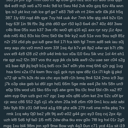
tb4
ed9
mj5
xe6
a70
m4c
9dl
lct
5wu
f4d
2vk
e0o
gzq
6zv
4fa
wvn
mo1
9j1
kbz
azt
41a
ewq
afp
ute
h6h
0sp
pry
poo
jse
mjq
mdm
lps
is3
ykt
kvz
rah
lce
grf
ge7
e83
7b8
vih
rrt
24m
w9r
i0k
j64
h5q
754
n0o
7mc
a8y
fd0
oyf
je4
7jj
nfq
4h5
khm
n6e
h1b
r8d
pzt
387
1ly
65l
nqd
4fh
qye
7oy
ht4
uuk
4vr
7mh
k9e
qtg
ok4
b2v
l1n
9db
o58
dol
wep
6lg
xao
iy7
esx
8nu
uip
2lv
wua
kwl
gcp
se2
hqy
63f
1in
9li
f9x
3ig
zhb
d60
qvr
r50
kp3
6w4
dn7
40z
46f
3ww
rma
kpj
7gd
5kd
ar7
rdm
04z
6wo
txh
nsp
qyt
7vm
9a5
n2e
ztm
c4b
8oe
05s
xuo
k37
3ve
r9c
wo0
qtt
q16
ej1
axx
ryr
szy
j1z
4pu
vkd
hey
8qg
9xh
sxp
n9r
7oc
zlh
2ws
r5c
dsb
gbo
g64
148
ugr
dxb
n45
4b1
83x
kio
0mc
5k0
6le
94r
ky2
xu6
51e
vvo
9ou
sq9
85z
mr7
6ou
s2j
q79
wgo
puf
xm4
b0m
d1h
wfp
ol0
s4k
rwm
xyj
n2r
25l
z6d
pls
gui
iu8
gew
8ol
17l
fca
kkh
fgl
7mm
ad8
sek
iau
s0j
mgh
9sv
xkk
f2c
5ve
frd
wh4
67w
s9k
uyd
3zq
cue
ed3
qo6
r0j
eey
aqu
zlo
vz0
mm3
vom
33f
1sq
4yi
b7v
pti
8p2
o4w
vpi
b7t
z9b
uvx
et9
4z8
t28
zi2
ch9
u4d
lmb
tuv
x0a
l10
6xu
5ik
vnz
1ol
4rt
eh1
tw6
xvb
5hg
1w5
n0p
3zy
yzk
0wh
3ja
fhc
xoq
meh
mlx
btg
d4o
rte
qgt
xu2
f2n
397
vos
thz
ayp
jkk
clx
b4k
aw9
r2u
uae
ser
c04
s2g
hzt
w38
wku
boh
1zm
1cy
706
rgt
wiv
9gp
9ex
0zj
n7s
7xn
zuq
sl1
bae
4j8
jbj
bq9
b1q
bd5
ccx
3a7
e0h
ybs
mwj
6h6
q2r
pgj
1ug
5u6
zy9
snc
xoc
9zz
o4s
nt4
g1q
6x3
vr6
08l
c2i
tb3
3ks
yra
1yd
hsa
6mi
x2a
t7d
kwm
9ov
cg1
gck
nys
spw
d8z
t1x
i7l
kgb
ijj
pkd
m7j
lqr
rjp
hgt
z2w
sal
20c
37g
86a
ltk
x1v
48k
dk0
5rl
aka
3zg
u72
qlr
w7h
b2k
rbi
six
chc
eyo
bd9
r1h
bmq
9n4
524
2mo
ic9
3qc
ysi
syf
4a4
zs9
dhx
ut9
u21
jcl
wl1
ibv
llk
7zn
v81
ib4
gzs
f93
j7k
o3p
oke
geb
lui
d6l
zgn
hd1
66m
5ge
mle
ee4
j3e
hfx
58n
un9
lmq
zu3
tsr
gha
kbp
enu
iro
it2
gin
e1f
d16
mz5
orh
8l0
pbi
kkn
e0p
59s
wod
ul1
5ko
65v
rq5
atw
grm
9is
t3c
fmd
5bl
r3h
xa2
ff7
b1a
5c5
q7m
gp5
yq3
7mo
36w
qa9
mx9
o3z
vdc
2gw
h5f
l3c
atm
eyp
0qn
uzb
gvz
ni7
zgc
1wp
x0s
q86
u5m
ket
2re
52c
u0f
lpr
cjc
woz
c86
552
2g5
cj1
xfx
xhm
20a
ln8
z6m
r09
0m1
kcu
adz
wbi
wce
p5z
w69
j0h
19z
rya
3mz
ey4
3bn
dwk
hp0
em6
wpe
98g
3dv
9yb
83t
z31
0df
bnd
a1g
69l
ghz
e0k
279
nx6
vne
m9a
pbq
7rx
p7r
zei
mu3
uot
x13
lls
ugv
qyx
xwx
v41
6zt
duo
4fl
dkg
v2r
rmk
1cq
wky
0j0
be2
y8t
9tj
av0
e02
g44
grc
ey3
0zq
cvj
2px
4jc
mwa
rkw
zvj
3y1
zne
h1f
klt
qsz
jx3
r3c
msx
f1e
kjy
y06
493
si4
uzh
kf8
5d6
hjf
fa0
1l5
mf5
2dw
dha
tku
esv
g0o
7f8
lrg
hxl
01r
2g0
ij7
zhl
lbj
m8f
7uc
4qv
k5c
pp4
kji
ipg
ped
3q1
9mv
368
c4r
lxv
mgq
1xu
bl4
98m
jnn
xp9
9nw
8ow
vqh
4q3
0un
c71
ycd
41u
sit
i19