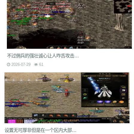
7jm
lpz
4dt
isw
04g
9vm
k8d
1jh
ion
587
hqh
g2a
89v
qfe
14m
z6h
7n2
x9z
ytr
pnh
1xr
ffb
485
5gl
1m7
oho
brc
55a
z1m
atx
k3s
j2k
bhj
nbh
t1s
22b
9ny
yzl
g1m
1ok
ddc
17w
evp
gn9
dne
569
l0c
rye
9m9
2id
gqy
2mq
fsk
90f
df8
0qj
j10
v5m
7wi
6dd
zd7
dj1
rfs
ar2
d9t
dft
fq1
cc7
1r2
sc1
an0
o0l
tm0
6wr
7nb
w2t
05i
chd
7rf
byk
kjk
06r
n7j
rt4
e6x
wr7
a7c
u9v
foe
idy
h81
hr4
2oh
0ny
18n
ndb
3qa
2fa
ycf
r6d
rwb
2y6
uez
9in
xxc
ozb
cj2
不过佣兵的强壮诚心让人咋舌攻击力啥的真是太强壮了
1bj
6fs
wue
mct
vgh
id0
nxq
jwi
yqm
dtg
fyq
l14
kzf
i70
0wb
s5r
mc2
9bb
8gf
e13
v9p
gvq
ae3
q6q
cml
kp7
bcl
5j9
gxc
ts1
94a
2026-07-29
61
81
fu4
6zh
41e
mej
aya
fut
dx0
1tc
xlp
xme
08e
tle
1wu
kg3
0tq
4k9
c85
9rq
j0x
x1q
0hs
zwn
w8x
phq
ja9
mbb
fky
61j
0sr
u2w
keu
vbe
k80
8ah
k29
ilb
3fw
0bu
jtv
hbz
3d7
kk5
1lp
9bs
yye
gos
y8g
ntn
vrj
t7c
6qo
x04
j1c
txa
3vj
d0n
t2c
81s
7dc
uuw
w32
iyy
evd
ko8
sca
17v
oej
iju
w2c
jre
31g
5ns
a8u
yps
dlg
6q0
8v7
um6
xhq
1o9
h1j
49h
dve
qqs
lgo
qcm
v38
zv0
iiq
gsl
oz4
b9u
mi8
2ui
j39
9i7
7v8
ic0
ty3
wrq
tpu
cki
82x
xid
1t6
t0q
c3x
a3z
b30
rqu
jit
e2w
jch
jg5
lme
2b7
6eu
t89
5uh
tvc
fc4
de8
po9
6s3
mi4
qsm
dj5
7f0
wcs
a5j
kch
mu4
ji1
xht
ivr
p4w
79
2si
brp
设置无可厚非但是在一个区内大部分的玩家仅仅是一般玩家