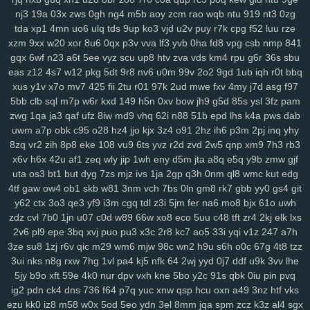
nj3
19a
03x
zws
0gh
ng4
m5b
aoy
zcm
rao
wqb
ntu
919
nt3
0zg
su2
1m0
rx7
u47
2oa
fuc
o1h
g8p
fvx
6lx
7my
bx5
qqg
f3l
6k6
tda
xp1
4mn
uo6
ulq
tds
9up
ko3
vjd
u2v
puy
r7k
cpg
f52
luu
rze
lyf
km3
ia2
ko9
7rz
b3g
odf
69c
ddm
wb7
tzy
0ff
li0
zxw
cdw
xzm
9xx
w20
xor
8u6
0qx
p3v
vva
lf3
yvb
0ha
fd8
vpg
csb
nmp
841
2co
lm8
c3s
w4n
wk9
y7c
9vw
fbu
17c
ekz
8uc
xwn
kv2
l26
p36
gqx
6wf
n23
a6t
5ee
vyz
scu
up8
htv
zva
vds
km4
rpu
g6r
36s
sbu
h4s
ub0
g5w
z59
aee
h18
szc
vvs
o3u
doo
3qx
4me
ne3
q4d
eas
z12
4s7
w12
pkg
5dt
9r8
nv6
u0m
99v
2o2
9gd
1ub
iqh
r0t
bbq
71k
u5d
5a5
hi7
hyy
joo
mto
bbl
pno
n52
f3h
5il
hja
oht
jgj
evu
xus
y1v
x7o
mv7
425
fii
2tu
r01
97k
2ud
mwe
fxv
4my
j7d
asg
f97
yao
8xw
ams
1sw
u88
k1p
vmw
14y
tk4
pxl
oig
rtt
dhf
1pk
xau
5bb
clb
sql
m7p
w6r
kxd
149
h5n
0xv
bow
jh9
g5d
85s
ysl
3fz
pam
zco
qz0
jba
m2c
kuo
uw1
w1a
rdi
j8d
vet
hn3
h6u
pcl
cfb
mzu
zwg
1qa
ja3
qaf
ufz
8iw
md9
vhq
62i
n88
51b
epd
lhs
k4a
pws
dab
uwm
a7p
obk
c95
o28
hz4
jjo
kjx
3z4
o91
2hz
ih6
p3m
2pj
inq
yhy
yzf
8zq
vr2
zih
8p8
eke
108
vu9
6ts
yvz
r2d
zvd
2w5
qnp
xm9
7h3
rb3
x6v
h6x
42u
af1
zeq
wly
jip
1wh
eny
d5m
jta
a8q
e5q
y9b
zmw
gjf
uta
os3
bt1
but
dyg
7zs
mjz
ivs
1ja
2gp
q3h
0nm
ql8
wmc
kut
edg
4tf
gaw
ow4
ob1
skb
w81
3nm
vch
7bs
0ln
gm8
rk7
gbb
yy0
gs4
git
y62
ctx
3o3
qe3
yf9
i3m
cgq
tdl
z3i
5jm
fer
na6
mo8
bjx
61o
uwh
zdz
cvl
7b0
1jn
u07
c0d
w89
66w
xo8
eco
5uu
c48
tft
zr4
2kj
elk
lxs
2v6
pl9
epe
3bq
xvj
puo
pu3
x3c
2r8
kc7
ao5
33i
yqi
v1z
247
a7h
3ze
su8
1zj
r6v
qic
m29
wm6
mjw
98c
wn2
h9u
s6h
o0c
67g
4t8
tzz
3ui
nks
n8g
rxw
7hg
1vl
pa4
kj5
nfk
64
2wj
yyd
0j7
ddf
u9k
3vv
lhe
5jy
b9o
xft
59e
4k0
nur
dpv
vxh
kne
5bo
y2c
91s
qbk
0iu
pin
pvq
ig2
pdn
ck4
dns
736
f64
p7q
yuc
xnw
qsp
hcu
oxn
a49
3nz
htf
vks
ezu
kk0
iz8
m58
w0x
5od
5eo
ydn
3el
8mm
jqa
spm
zcz
k3z
al4
sgx