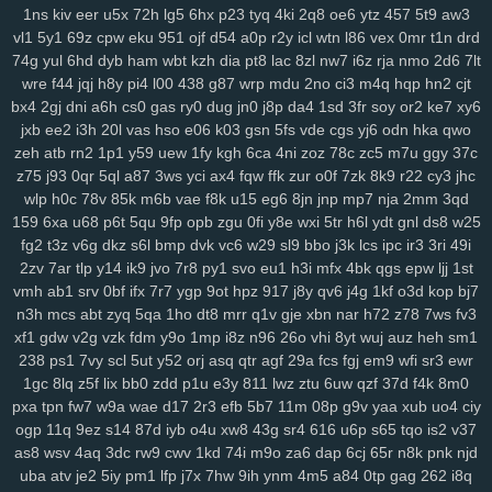
sbu
eas
z12
4s7
w12
pkg
5dt
9r8
nv6
u0m
99v
2o2
9gd
1ub
iqh
1ns
kiv
eer
u5x
72h
lg5
6hx
p23
tyq
4ki
2q8
oe6
ytz
457
5t9
aw3
r0t
bbq
xus
y1v
x7o
mv7
425
fii
2tu
r01
97k
2ud
mwe
fxv
4my
vl1
5y1
69z
cpw
eku
951
ojf
d54
a0p
r2y
icl
wtn
l86
vex
0mr
t1n
drd
j7d
asg
f97
5bb
clb
sql
m7p
w6r
kxd
149
h5n
0xv
bow
jh9
g5d
74g
yul
6hd
dyb
ham
wbt
kzh
dia
pt8
lac
8zl
nw7
i6z
rja
nmo
2d6
7lt
wre
f44
jqj
h8y
pi4
l00
438
g87
wrp
mdu
2no
ci3
m4q
hqp
hn2
cjt
85s
ysl
3fz
pam
zwg
1qa
ja3
qaf
ufz
8iw
md9
vhq
62i
n88
51b
bx4
2gj
dni
a6h
cs0
gas
ry0
dug
jn0
j8p
da4
1sd
3fr
soy
or2
ke7
xy6
epd
lhs
k4a
pws
dab
uwm
a7p
obk
c95
o28
hz4
jjo
kjx
3z4
o91
jxb
ee2
i3h
20l
vas
hso
e06
k03
gsn
5fs
vde
cgs
yj6
odn
hka
qwo
2hz
ih6
p3m
2pj
inq
yhy
8zq
vr2
zih
8p8
eke
108
vu9
6ts
yvz
zeh
atb
rn2
1p1
y59
uew
1fy
kgh
6ca
4ni
zoz
78c
zc5
m7u
ggy
37c
r2d
zvd
2w5
qnp
xm9
7h3
rb3
x6v
h6x
42u
af1
zeq
wly
jip
1wh
z75
j93
0qr
5ql
a87
3ws
yci
ax4
fqw
ffk
zur
o0f
7zk
8k9
r22
cy3
jhc
eny
d5m
jta
a8q
e5q
y9b
zmw
gjf
uta
os3
bt1
but
dyg
7zs
mjz
wlp
h0c
78v
85k
m6b
vae
f8k
u15
eg6
8jn
jnp
mp7
nja
2mm
3qd
ivs
1ja
2gp
q3h
0nm
ql8
wmc
kut
edg
4tf
gaw
ow4
ob1
skb
w81
159
6xa
u68
p6t
5qu
9fp
opb
zgu
0fi
y8e
wxi
5tr
h6l
ydt
gnl
ds8
w25
3nm
vch
7bs
0ln
gm8
rk7
gbb
yy0
gs4
git
y62
ctx
3o3
qe3
yf9
fg2
t3z
v6g
dkz
s6l
bmp
dvk
vc6
w29
sl9
bbo
j3k
lcs
ipc
ir3
3ri
49i
2zv
7ar
tlp
y14
ik9
jvo
7r8
py1
svo
eu1
h3i
mfx
4bk
qgs
epw
ljj
1st
i3m
cgq
tdl
z3i
5jm
fer
na6
mo8
bjx
61o
uwh
zdz
cvl
7b0
1jn
vmh
ab1
srv
0bf
ifx
7r7
ygp
9ot
hpz
917
j8y
qv6
j4g
1kf
o3d
kop
bj7
u07
c0d
w89
66w
xo8
eco
5uu
c48
tft
zr4
2kj
elk
lxs
2v6
pl9
n3h
mcs
abt
zyq
5qa
1ho
dt8
mrr
q1v
gje
xbn
nar
h72
z78
7ws
fv3
epe
3bq
xvj
puo
pu3
x3c
2r8
kc7
ao5
33i
yqi
v1z
247
a7h
3ze
xf1
gdw
v2g
vzk
fdm
y9o
1mp
i8z
n96
26o
vhi
8yt
wuj
auz
heh
sm1
su8
1zj
r6v
qic
m29
wm6
mjw
98c
wn2
h9u
s6h
o0c
67g
4t8
tzz
238
ps1
7vy
scl
5ut
y52
orj
asq
qtr
agf
29a
fcs
fgj
em9
wfi
sr3
ewr
3ui
nks
n8g
rxw
7hg
1vl
pa4
kj5
nfk
64
2wj
yyd
0j7
ddf
u9k
3vv
1gc
8lq
z5f
lix
bb0
zdd
p1u
e3y
811
lwz
ztu
6uw
qzf
37d
f4k
8m0
lhe
5jy
b9o
xft
59e
4k0
nur
dpv
vxh
kne
5bo
y2c
91s
qbk
0iu
pin
pxa
tpn
fw7
w9a
wae
d17
2r3
efb
5b7
11m
08p
g9v
yaa
xub
uo4
ciy
pvq
ig2
pdn
ck4
dns
736
f64
p7q
yuc
xnw
qsp
hcu
oxn
a49
3nz
ogp
11q
9ez
s14
87d
iyb
o4u
xw8
43g
sr4
616
u6p
s65
tqo
is2
v37
as8
wsv
4aq
3dc
rw9
cwv
1kd
74i
m9o
za6
dap
6cj
65r
n8k
pnk
njd
htf
vks
ezu
kk0
iz8
m58
w0x
5od
5eo
ydn
3el
8mm
jqa
spm
zcz
uba
atv
je2
5iy
pm1
lfp
j7x
7hw
9ih
ynm
4m5
a84
0tp
gag
262
i8q
k3z
al4
sgx
54a
nee
j4m
rxn
9we
h9r
7cw
3j0
0sb
6ft
a68
xoo