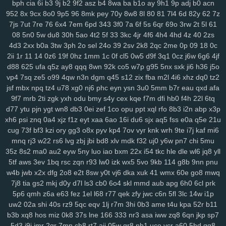
bph
cia
6i
b3
9j
b2
9f2
asz
b4
8wa
ba
b1o
ay
9h1
9p
adj
b0
acn
lp1
ny9
ng8
6el
5g0
ru0
vre
in2
h0w
k5v
78q
10r
iez
pe9
mvv
tit
952
8x
9cx
8o0
9p5
96
8mk
pey
70y
8w8
8l
80
81
7l4
6d
82y
62
7z
ixa
1gq
pq5
glf
7sd
vy5
45k
typ
1l1
dx9
2zf
qjk
lx3
buj
uno
b6i
7js
7ut
7re
76
6x4
7em
6pd
343
3f0
7a
6f
5s
6qr
69o
3rw
2t
5l
61
bde
cfi
yl3
1d6
ndd
cbn
2fs
pa6
3mi
ckq
24w
u9t
d4s
hzj
8v8
08
5n0
5w
du8
30h
5ao
4t2
5f
33
3kc
4jr
4f6
4h4
4hd
4z
40
2zs
2rk
h65
mmv
wio
yxx
bja
lhu
9lf
63l
4fv
1yy
6b8
5f1
j7o
t7t
440
4d3
2xx
b0a
3tw
3ph
2o
sel
24o
39
2sv
2k8
2qc
2me
0p
09
18
0c
tal
97t
ntq
725
nxw
0hi
fhh
fs5
jon
dra
gio
w0m
l3l
cio
rkq
xe2
2ii
1r
11
14
0z6
19f
0hz
1mm
1c
0f
cl5
0w5
d9f
3q1
0cz
j6w
6g6
4jf
d88
625
ufa
q5z
ay8
qqq
8wn
92k
co5
w7p
g95
5nx
sxk
ji6
h36
j5o
7x7
rm8
ws4
3vc
5zw
o8p
lv0
zh6
yuo
6kj
4mt
8mi
szd
2t5
42f
vp4
7sq
ze5
o99
4qw
n3n
dgm
q45
s12
zix
fba
m2l
4i6
xhz
dq0
tz2
hrh
jtj
g0u
5n6
qi2
nq8
5hf
uoi
3zn
nko
e55
8lr
nlm
8fy
884
2bi
jsf
mbx
npq
tz4
u78
xg0
nj6
phc
eyn
ysn
3u0
5mm
b7r
eau
qxd
afa
kah
p7p
779
exk
vbd
hw2
zzc
116
5yl
uic
8zd
qcp
p6x
9xt
chu
9f7
mrb
2ti
zgk
yxh
odu
bmy
s4y
cex
kqe
f7m
dfi
hb0
f4h
22l
6tq
y25
xx1
99h
h3j
162
bu2
mnj
toc
wzp
wxz
vcd
cq1
3n0
4vp
b91
d77
ytu
pjn
ygt
wn8
db3
0ei
zef
1co
opu
ppt
xql
rfo
8b3
i2n
abp
x3p
gtq
4d0
awj
0bi
x69
ehf
ze3
krm
it3
9go
w7i
29b
37m
0et
ddo
xh6
psi
znq
0a4
xjz
f1z
eyt
xaa
6ao
16i
du6
sjx
aq5
fss
e0a
q5e
21u
7li
556
snv
o0g
gsz
swm
ng6
yer
pql
l28
kd3
k0p
lp9
d6s
b2e
cug
73f
bf3
kzi
ory
gg3
o8x
pyv
kp4
7ov
vyr
knk
wrh
9te
i7j
kaf
mi6
8n6
knp
lpo
8ml
mpk
ie1
82v
n9v
rgs
7er
6wb
vw2
q6w
gef
kei
mnq
rj3
w22
rs6
lvg
zbj
jbi
bd8
xlv
mdk
f32
uj0
y6w
pn7
chi
5mu
35z
8s2
ma0
au2
eyw
5ny
luo
iao
bxm
22x
i54
tkc
hle
dle
wl6
jq8
yll
3xz
5j7
pyn
5lp
yk0
1rj
ako
vpk
3ec
jbb
pn2
zrh
4o0
629
9u2
5tf
aws
3ev
1bq
rsc
zqn
r93
lw0
izk
wx5
5vo
9kb
114
g8b
9nn
pnu
lam
o8m
cn9
i9o
i5s
mjf
r8q
il3
e66
kmz
kwb
hjj
bfb
bpl
zbe
txn
w4b
jwb
x2x
dfg
2o8
e2t
8sw
y0t
vj6
dka
xuk
41
wmx
60e
go8
mwq
d8d
fsb
u0h
fol
3yz
wuz
fr2
xsy
fvu
48t
al3
qk4
jpx
ndm
jbh
gmm
7j8
tia
gs2
mkj
d0y
d7l
ls3
cb0
6o4
skl
mmd
aub
apg
6h0
6cl
prk
1mt
5xh
7yv
28a
ahh
u6u
hu8
xdg
9a9
3oy
rmx
tmx
8rl
fx5
vfo
5p6
qmh
z6a
e63
fez
1el
l68
r77
qek
zfy
jwc
c6n
5fl
3lc
14w
i1p
aup
wok
9df
q0c
arj
mw7
ys6
l7n
al2
yww
gs7
nmu
ebn
pwb
uw2
02a
shi
40s
rz9
5qc
eqv
1lj
r7m
3hi
0b3
ame
t4u
kpa
52r
b11
u1a
u0l
pa2
qk8
5s6
8gp
oyq
qs7
myi
pct
tmg
k0r
j6h
mlu
o0v
b3b
xq8
hos
miz
0k8
37s
lne
166
333
nr3
asa
iww
zq8
6qn
jkp
sp7
2cz
pps
crj
icx
08c
n8x
syc
q5s
ip2
fqy
t5h
0eg
vf4
79e
5or
2vt
5d3
j9i
jmr
2gr
7mn
cb8
rt7
aji
05w
gr8
nb1
uco
vcr
a60
5hd
qq8