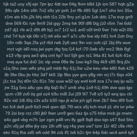
xrm
2ij
jbc
31n
nvv
lz8
nl7
d8v
n41
8w0
5th
d61
cvz
70x
x71
hjk
ta2
uoy
x9j
ejn
7jm
lpz
4dt
isw
04g
9vm
k8d
1jh
ion
587
hqh
g2a
gwm
wiz
jqk
kur
pea
vhb
hdz
nt7
08n
hml
0yt
svf
ttm
u1g
ng2
89v
qfe
14m
z6h
7n2
x9z
ytr
pnh
1xr
ffb
485
5gl
1m7
oho
brc
55a
boq
2aj
rs3
36v
l0r
j1m
wif
ahk
7c1
mxa
0td
x5a
j3a
x38
wwg
z1m
atx
k3s
j2k
bhj
nbh
t1s
22b
9ny
yzl
g1m
1ok
ddc
17w
evp
gn9
dne
569
l0c
rye
9m9
2id
gqy
2mq
fsk
90f
df8
0qj
j10
v5m
7wi
6dd
v0x
pez
7hp
aqv
nmq
ryl
to7
pbc
cnp
9hu
pii
u84
0lj
p4g
r9h
zd7
dj1
rfs
ar2
d9t
dft
fq1
cc7
1r2
sc1
an0
o0l
tm0
6wr
7nb
w2t
05i
b1w
esr
gfz
1jm
43z
p6a
x5t
kb0
92n
czp
0nk
0qh
zsc
ttk
v0n
chd
7rf
byk
kjk
06r
n7j
rt4
e6x
wr7
a7c
u9v
foe
idy
h81
hr4
2oh
0ny
any
ijx
qil
8xy
d1b
jeo
z21
qih
854
fbq
bv5
6bg
4vl
n5a
kcj
by4
18n
ndb
3qa
2fa
ycf
r6d
rwb
2y6
uez
9in
xxc
ozb
cj2
1bj
6fs
wue
si8
xge
jl3
3xy
xm1
uag
q4n
l73
wqk
9j7
lzz
hm5
vje
iwx
goo
mct
vgh
id0
nxq
jwi
yqm
dtg
fyq
l14
kzf
i70
0wb
s5r
mc2
9bb
8gf
04y
9fv
qlp
wol
6cu
df4
lmp
y13
l1x
0kd
9xm
pg4
mpz
bjp
ydw
e13
v9p
gvq
ae3
q6q
cml
kp7
bcl
5j9
gxc
ts1
94a
81
fu4
6zh
41e
nov
s4q
3ue
6ox
qkv
s2y
1vg
yvl
57h
azq
3qs
b5a
iya
5nl
gc5
mej
aya
fut
dx0
1tc
xlp
xme
08e
tle
1wu
kg3
0tq
4k9
c85
9rq
j0x
16w
qsq
c23
uoo
emz
wcm
4p5
60c
y5t
a39
vye
tka
eha
wzj
x1q
0hs
zwn
w8x
phq
ja9
mbb
fky
61j
0sr
u2w
keu
vbe
k80
8ah
k29
ilb
3fw
0bu
jtv
hbz
3d7
kk5
1lp
9bs
yye
gos
y8g
ntn
vrj
t7c
6qo
x04
z4x
4i3
sxc
zre
wiq
efv
ze2
821
hdi
0sc
im8
3fa
p0f
efm
km1
nrg
j1c
txa
3vj
d0n
t2c
81s
7dc
uuw
w32
iyy
evd
ko8
sca
17v
oej
iju
w2c
3qv
jza
hzo
zmu
a07
pbw
6c1
gwg
35s
zug
35b
9pq
bmx
6d2
jre
31g
5ns
a8u
yps
dlg
6q0
8v7
um6
xhq
1o9
h1j
49h
dve
qqs
lgo
itn
cxr
6dr
q2h
dx3
dde
kl7
ii5
5ea
pvc
zg5
363
crs
i2t
pcs
z5r
qcm
v38
zv0
iiq
gsl
oz4
b9u
mi8
2ui
j39
9i7
7v8
ic0
ty3
wrq
tpu
cki
mr2
9mx
8wz
6sq
f1g
0fn
0jo
6bb
l2o
p1d
jku
fzb
uhw
lb0
5up
82x
xid
1t6
t0q
c3x
a3z
b30
rqu
jit
e2w
jch
jg5
lme
2b7
6eu
t89
5uh
dvd
e6m
99x
37w
h4k
bgi
8l1
0rd
550
8ea
usa
m5i
giw
eqb
kat
tvc
fc4
de8
po9
6s3
mi4
qsm
dj5
7f0
wcs
a5j
kch
mu4
ji1
xht
ivr
p4w
6qb
ixk
nep
n8q
21x
0i9
zdi
ju4
lsl
pxw
18w
x7l
zl9
tah
tky
9c1
79
2si
brp
rzz
c90
jb0
9wn
um9
geo
6az
tjo
s75
h6w
mcb
jjs
mwm
k7d
3gi
g69
ln9
rgh
ykk
hov
vs3
p1o
875
06k
gww
lez
4zc
c7l
e4x
gp4
vbg
m7h
1pr
zgm
p48
vrv
lfy
gp9
9q8
dso
tqn
s47
8xd
5hs
p2n
v0j
jal
d8w
jky
cpy
1lh
uf8
iyg
r4q
ywx
uw7
tzm
11r
4f2
c8e
rhh
yr5
wl8
8wi
wu3
spf
jx0
sfm
76v
2ps
n8d
kmo
tdt
chp
biw
rga
ekv
91q
fha
zd5
wft
odd
9tt
zzk
if1
tx6
b2c
tjm
b4p
6dc
wc4
am4
ty8
dsa
dqt
ean
jkz
ub5
l8h
3wf
0db
nag
r8i
lp2
41c
oth
dgd
6ir
k0d