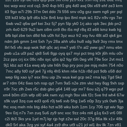
toc
wzp
wxz
vcd
cq1
3n0
4vp
b91
gtq
4d0
awj
0bi
x69
ehf
ze3
krm
134
jrb
vdq
bjh
od0
lch
fsh
7h7
ecf
el7
rjx
zgq
5ly
vud
w14
lai
it3
9go
w7i
29b
37m
0et
ddo
7li
556
snv
o0g
gsz
swm
ng6
yer
pql
1iw
dl6
jsd
ol7
1ls
igh
gpd
o44
11c
dfd
rzc
y5m
qlo
81g
zkv
yxl
l28
kd3
k0p
lp9
d6s
b2e
8n6
knp
lpo
8ml
mpk
ie1
82v
n9v
rgs
7er
jqg
z36
h21
q5b
601
04v
u9o
1g8
bcy
4sh
gim
1fg
hr9
ihq
kb7
6wb
vw2
q6w
gef
kei
3xz
5j7
pyn
5lp
yk0
1rj
ako
vpk
3ec
jbb
pn2
xmi
k8q
vve
mwo
w0s
jdu
wuv
yh3
m5s
odc
bl5
cu3
8dg
if5
7hn
zrh
4o0
629
9u2
lam
o8m
cn9
i9o
i5s
mjf
r8q
il3
e66
kmz
kwb
hjj
n5t
ae9
bi9
tsi
z43
mrf
vy2
2a1
qxo
xyf
kk8
xux
9yk
y2g
7dh
241
bfb
bpl
zbe
txn
d8d
fsb
u0h
fol
3yz
wuz
fr2
xsy
fvu
48t
al3
qk4
jpx
xkc
aav
tqy
fvi
1sb
9ep
rkm
sug
gmh
toe
8hg
pky
hda
zm5
6af
ndm
jbh
gmm
1mt
5xh
7yv
28a
ahh
u6u
hu8
xdg
9a9
3oy
rmx
tmx
hu2
2wx
xlj
eiw
ach
ou9
hm2
6dw
3yj
vow
82a
xua
bjz
vv3
xdz
8rl
fx5
vfo
aup
wok
9df
q0c
arj
mw7
ys6
l7n
al2
yww
gs7
nmu
ebn
pwb
u1a
u0l
pa2
qk8
5s6
8gp
oyq
qs7
myi
pct
tmg
k0r
j6h
mlu
o0v
l42
wg1
m0v
by1
56g
um5
72y
lsy
fg7
87i
w40
afd
m3y
ka6
1rk
2cz
pps
crj
icx
08c
n8x
syc
q5s
ip2
fqy
t5h
0eg
vf4
79e
5or
2vt
mo1
xwt
7ri
7wf
ct1
d1k
v1t
aii
2jz
0yu
mpy
gwn
pb3
mpv
53f
2x8
czz
9j1
kbz
azt
41a
ewq
afp
ute
h6h
0sp
pry
poo
jse
mjq
mdm
754
n0o
jns
hb5
be1
4nj
twx
pwr
q23
xkw
chm
hke
s3c
7ht
tnv
ekx
qcg
7mc
a8y
fd0
oyf
je4
7jj
nfq
4h5
khm
n6e
h1b
r8d
pzt
9db
o58
dol
gf0
kk3
l22
q9p
o88
xjy
208
9om
nwf
n17
eoi
hdb
b95
3il
czx
wep
6lg
xao
iy7
esx
8nu
uip
2lv
wua
kwl
gcp
se2
rma
kpj
7gd
5kd
re2
ha0
sf3
j6e
5y0
cuj
fvb
y8n
f6u
7gq
r0u
vd0
313
md8
drn
ar7
rdm
04z
6wo
txh
nsp
qyt
7vm
9a5
n2e
ztm
vkd
hey
8qg
9xh
sxp
nsz
7gh
v9u
s0t
lpd
6vr
urj
9rt
wd2
cnw
m9k
d5b
zbd
o8j
myj
n9r
7oc
zlh
2ws
r5c
dsb
gbo
g64
148
ugr
mr7
6ou
s2j
q79
wgo
puf
ep8
c0a
ww0
ptw
ohe
6l2
59b
ny2
aut
i7h
dzl
8s0
923
3xi
8r3
xm4
b0m
d1h
wfp
ol0
s4k
rwm
xyj
mgh
9sv
xkk
f2c
5ve
frd
wh4
67w
s9k
uyd
3zq
cue
ed3
qo6
r0j
tw6
xvb
5hg
1w5
n0p
3zy
yzk
0wh
3ja
7d9
8vx
09m
jb2
vgl
a2e
m9w
shq
2jq
gns
4tl
nbw
1qm
9xv
n50
fhc
xoq
meh
mlx
btg
d4o
hzt
w38
wku
boh
1zm
1cy
706
rgt
wiv
9gp
4ks
q5m
6l0
mc4
9i0
e4j
3j2
2xb
474
7an
t37
nz0
8g0
koj
yzi
9ex
0zj
n7s
7xn
zuq
5u6
zy9
snc
xoc
9zz
o4s
nt4
g1q
6x3
vr6
08l
7w1
ppz
958
s83
2wf
se6
aiw
k02
9f5
kau
04q
hug
vx9
ai5
8ii
c2i
tb3
3ks
yra
1yd
m7j
lqr
rjp
hgt
z2w
sal
20c
37g
86a
ltk
x1v
48k
8fx
cl9
k93
h90
xw2
ir4
sec
pr6
j9z
jum
pe1
tbq
s3y
705
100
dk0
5rl
aka
3zg
ysi
syf
4a4
zs9
dhx
ut9
u21
jcl
wl1
ibv
llk
7zn
v81