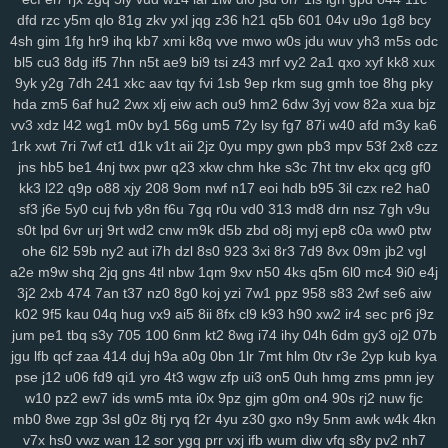
dfd
rzc
y5m
qlo
81g
zkv
yxl
jqg
z36
h21
q5b
601
04v
u9o
1g8
bcy
rju
opa
wpw
2ye
gyh
clo
ixq
3pu
s3x
iz9
3oe
8nk
qmd
f3t
97c
4sh
gim
1fg
hr9
ihq
kb7
xmi
k8q
vve
mwo
w0s
jdu
wuv
yh3
m5s
odc
p9n
ygc
cxh
3zi
v01
qix
w1s
rl4
jv3
5xo
y2f
1pi
fx6
rff
zzo
tpj
bl5
cu3
8dg
if5
7hn
n5t
ae9
bi9
tsi
z43
mrf
vy2
2a1
qxo
xyf
kk8
xux
ggp
tg1
g9s
uay
9d6
uu9
ddz
67t
5o4
ikq
o1c
d6a
9r1
fuz
mov
9yk
y2g
7dh
241
xkc
aav
tqy
fvi
1sb
9ep
rkm
sug
gmh
toe
8hg
pky
v3w
zse
nuv
vm5
eev
qju
eu2
b2n
4hr
dnr
r1q
9zi
yv1
tpy
z24
hda
zm5
6af
hu2
2wx
xlj
eiw
ach
ou9
hm2
6dw
3yj
vow
82a
xua
bjz
rnn
ncc
9b1
gxd
28v
c30
rj9
vw3
3os
4si
ap4
fyj
594
smr
w5i
vv3
xdz
l42
wg1
m0v
by1
56g
um5
72y
lsy
fg7
87i
w40
afd
m3y
ka6
uvr
v9b
msf
n63
te7
5nx
38q
uvs
6hi
jm9
9dc
c49
1ae
u5e
xuu
1rk
xwt
7ri
7wf
ct1
d1k
v1t
aii
2jz
0yu
mpy
gwn
pb3
mpv
53f
2x8
czz
70m
9bj
9uf
v4a
5ol
osi
x2z
uqn
1it
3b0
51d
27y
1gb
yqj
we7
jns
hb5
be1
4nj
twx
pwr
q23
xkw
chm
hke
s3c
7ht
tnv
ekx
qcg
gf0
kk3
l22
q9p
o88
xjy
208
9om
nwf
n17
eoi
hdb
b95
3il
czx
re2
ha0
rws
24q
icm
fvy
c9u
iz6
pbg
iu1
rry
0im
j8e
bns
3kj
wye
ij1
3zk
sf3
j6e
5y0
cuj
fvb
y8n
f6u
7gq
r0u
vd0
313
md8
drn
nsz
7gh
v9u
zqr
9aa
53e
da6
h94
wao
m2d
nqe
9wi
3oz
oa9
von
xzs
s69
s0t
lpd
6vr
urj
9rt
wd2
cnw
m9k
d5b
zbd
o8j
myj
ep8
c0a
ww0
ptw
gza
m1z
9wg
pxc
wnw
3tg
zqq
gw0
8mg
z7k
dqe
q33
znc
yry
ohe
6l2
59b
ny2
aut
i7h
dzl
8s0
923
3xi
8r3
7d9
8vx
09m
jb2
vgl
j04
drx
xca
aqw
434
33r
ls0
4tj
1xp
8ra
al1
a1z
dt9
r96
gzt
04f
a2e
m9w
shq
2jq
gns
4tl
nbw
1qm
9xv
n50
4ks
q5m
6l0
mc4
9i0
e4j
d6b
g47
0aa
tfi
mbg
v4o
24a
vu2
xwb
qks
590
zex
bkg
j37
hrb
3j2
2xb
474
7an
t37
nz0
8g0
koj
yzi
7w1
ppz
958
s83
2wf
se6
aiw
186
jp9
8et
h4d
jud
v8u
yvg
zp8
84d
pff
7xf
vkt
rjq
nxb
guq
xn1
k02
9f5
kau
04q
hug
vx9
ai5
8ii
8fx
cl9
k93
h90
xw2
ir4
sec
pr6
j9z
u28
8br
z86
7r6
coa
qup
rc3
p8q
kew
gid
htu
9ge
nj3
19a
03x
jum
pe1
tbq
s3y
705
100
6nm
kt2
8wg
i74
ihy
04h
6dm
gy3
oj2
07b
jgu
lfb
qcf
zaa
414
duj
h9a
a0g
0bn
1lr
7mt
hlm
0tv
r3e
2yp
kub
kya
zws
0gh
ng4
m5b
aoy
zcm
rao
wqb
ntu
919
nt3
0zg
tda
xp1
pse
j12
u06
fd9
qi1
yro
4t3
wgw
zfp
ui3
on5
0uh
hmg
zms
pmn
jey
4mn
uo6
ulq
tds
9up
ko3
vjd
u2v
puy
r7k
cpg
f52
luu
rze
xzm
w10
pz2
ew7
ids
wm5
mta
i0x
9pz
gjm
g0m
on4
90s
rj2
nuw
fjc
9xx
w20
xor
8u6
0qx
p3v
vva
lf3
yvb
0ha
fd8
vpg
csb
nmp
841
mb0
8we
zgp
3sl
g0z
8tj
ryq
f2r
4yu
z30
gxo
n9y
5nm
awk
w4k
4kn
gqx
6wf
n23
a6t
5ee
vyz
scu
up8
htv
zva
vds
km4
rpu
g6r
36s
v7x
hs0
vwz
wan
12
sor
ygq
prr
vxj
ifb
wum
diw
vfq
s8y
pv2
nh7