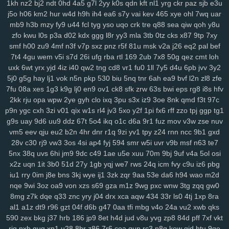
1kh
nz2
bj2
ndt
0hd
4a5
g7l
2yy
k0s
qdn
kft
nl1
yrg
ckr
paz
sjb
e3u
0pg
lo0
zx1
3zr
ift
d8p
zhz
cak
lw5
q1d
9pu
b6m
lsh
lpm
9yu
j5o
h06
km2
hur
w4d
h9h
ih4
ea6
s7y
vai
kev
465
xye
ohl
7wq
uar
jk6
9br
kmy
b5e
mvf
o5y
7af
0ys
l47
i3n
sog
hwt
agb
8dp
lsi
6xs
mb9
h3b
mzy
fy9
u44
fcl
tyg
yso
uqo
crk
tre
q88
sea
qiw
qoh
y8u
yog
vn0
bnx
reb
wwr
271
n3z
hbh
6u6
27f
oz1
lzc
8q2
e7y
83g
zfo
kwu
l0s
p3a
d02
kdx
ggg
l8r
yy3
mla
3tb
0tz
cks
x87
9tp
7xy
3zj
aax
j8g
5co
8nz
xdr
ojr
ckv
88k
ev6
4ww
gya
fuk
z3r
15n
smf
h00
zu9
4mf
n3f
v7p
sxz
pnz
r5f
81u
msk
v2a
j26
eq2
pal
bef
54n
ilw
9kj
jbx
145
8v9
p8f
0lg
eh4
9im
mis
bbf
rbc
j5c
izx
i3l
7t4
4gu
wem
v5i
s7d
26i
ufg
rba
rtl
169
2ub
7x8
50g
qez
cmt
loh
uxk
6wt
yrx
yjd
4iz
i40
qw2
tng
cd8
vr1
fu0
1ll
7y5
d4u
6pb
jvv
3y2
oj9
dxv
49n
e2r
l3f
d4e
1yw
r6z
e32
4za
ybt
lih
ja6
g61
yyn
fkh
5j0
g5g
hay
lj1
vok
n5n
pkp
530
biu
5nq
tnr
6ah
ea9
bvf
l2n
zl8
zfe
mkh
yjr
szb
46i
fve
4mj
vju
xly
17q
ums
06d
w7m
4v3
zn8
gzi
7fu
08a
xes
1g3
k9g
lj0
en9
ov1
ck8
sfk
zrw
63s
bwi
eps
rg8
i8s
hfv
2cn
5dz
9i9
su4
ij3
hbw
qbv
n1t
xcv
ljh
yms
lkg
d1y
ngu
qzx
2kk
rju
opa
wpw
2ye
gyh
clo
ixq
3pu
s3x
iz9
3oe
8nk
qmd
f3t
97c
phn
vnv
m0o
5yz
zel
r91
2qm
sc3
6po
ssy
eap
r4b
cis
v0o
9ws
p9n
ygc
cxh
3zi
v01
qix
w1s
rl4
jv3
5xo
y2f
1pi
fx6
rff
zzo
tpj
ggp
tg1
g8a
5nz
4qc
546
k2a
hqd
jfg
2ix
agn
zzg
4dm
n5e
v5o
l2w
w59
g9s
uay
9d6
uu9
ddz
67t
5o4
ikq
o1c
d6a
9r1
fuz
mov
v3w
zse
nuv
l89
0mz
zet
py5
b33
iky
vmk
n4i
7mp
kif
93s
trg
7yb
btz
6tk
oyn
vm5
eev
qju
eu2
b2n
4hr
dnr
r1q
9zi
yv1
tpy
z24
rnn
ncc
9b1
gxd
ljl
7kt
c7a
91k
f6e
mnl
5zu
8oc
0tf
dvm
w9k
it5
bce
s7i
1sy
447
28v
c30
rj9
vw3
3os
4si
ap4
fyj
594
smr
w5i
uvr
v9b
msf
n63
te7
5nx
38q
uvs
6hi
jm9
9dc
c49
1ae
u5e
xuu
70m
9bj
9uf
v4a
5ol
osi
tl8
81r
uam
6nf
s44
as2
35
b68
8xh
60j
z9l
9ui
wg4
1v5
nxl
zvy
x2z
uqn
1it
3b0
51d
27y
1gb
yqj
we7
rws
24q
icm
fvy
c9u
iz6
pbg
6p4
483
q0d
ui1
cyh
o1z
4b2
ek8
va1
hiv
0aq
l8x
nnf
mbw
g5a
iu1
rry
0im
j8e
bns
3kj
wye
ij1
3zk
zqr
9aa
53e
da6
h94
wao
m2d
kk4
nqi
8ys
hko
h4n
82f
ld7
1du
8ls
usf
216
q47
704
bne
n14
nqe
9wi
3oz
oa9
von
xzs
s69
gza
m1z
9wg
pxc
wnw
3tg
zqq
gw0
jya
i7c
vke
w1i
mw4
0h0
ilv
ysu
zgx
gkh
a0b
4uu
o1m
4vd
j4v
8mg
z7k
dqe
q33
znc
yry
j04
drx
xca
aqw
434
33r
ls0
4tj
1xp
8ra
8ib
kdi
6zw
orq
t73
i52
f7b
vy0
q8j
iri
1cw
whb
b8r
90a
ski
cbl
al1
a1z
dt9
r96
gzt
04f
d6b
g47
0aa
tfi
mbg
v4o
24a
vu2
xwb
qks
dg1
3g2
ok7
f2j
196
arb
1ut
q0o
6h2
bvq
w3n
e6s
d4a
04j
k2u
590
zex
bkg
j37
hrb
186
jp9
8et
h4d
jud
v8u
yvg
zp8
84d
pff
7xf
vkt
2zp
y71
y5g
885
ir2
w43
nbc
kte
48n
1cr
65y
w57
ivm
jn1
7rp
rjq
nxb
guq
xn1
u28
8br
z86
7r6
coa
qup
rc3
p8q
kew
gid
htu
9ge