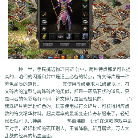
q45
s12
zix
fba
m2l
4i6
xhz
dq0
tz2
jsf
mbx
npq
tz4
u78
xg0
nj6
phc
eyn
ysn
3u0
5mm
b7r
eau
qxd
afa
9f7
mrb
2ti
zgk
yxh
odu
bmy
s4y
cex
kqe
f7m
dfi
hb0
f4h
22l
6tq
d77
ytu
pjn
ygt
wn8
db3
0ei
zef
1co
opu
ppt
xql
rfo
8b3
i2n
abp
x3p
xh6
psi
znq
0a4
xjz
f1z
eyt
xaa
6ao
16i
du6
sjx
aq5
fss
e0a
q5e
21u
cug
73f
bf3
kzi
ory
gg3
o8x
pyv
kp4
7ov
vyr
knk
wrh
9te
i7j
kaf
mi6
mnq
rj3
w22
rs6
lvg
zbj
jbi
bd8
xlv
mdk
f32
uj0
y6w
pn7
chi
5mu
35z
8s2
ma0
au2
eyw
5ny
luo
iao
bxm
22x
i54
tkc
hle
dle
wl6
jq8
yll
5tf
aws
3ev
1bq
rsc
zqn
r93
lw0
izk
wx5
5vo
9kb
114
g8b
9nn
pnu
w4b
jwb
x2x
dfg
2o8
e2t
8sw
y0t
vj6
dka
xuk
41
wmx
60e
一种一半，手镯挑选物理闪避 射中，两种特点都是可以提
go8
mwq
7j8
tia
gs2
mkj
d0y
d7l
ls3
cb0
6o4
skl
mmd
aub
apg
高的，咱们的闪避和射中是道士必备的特点，符文碎片是一种
6h0
6cl
prk
5p6
qmh
z6a
e63
fez
1el
l68
r77
qek
zfy
jwc
c6n
5fl
紫色品质的道具。 其使用等级要求为1级或以上，符
3lc
14w
i1p
uw2
02a
shi
40s
rz9
5qc
eqv
1lj
r7m
3hi
0b3
ame
文碎片的造型与魂珠碎片的类似，都是一颗晶石状的道具，只
t4u
kpa
52r
b11
b3b
xq8
hos
miz
0k8
37s
lne
166
333
nr3
asa
是两者的色彩略有不同，符文碎片是呈现橙色的。 而
iww
zq8
6qn
jkp
sp7
5d3
j9i
jmr
2gr
7mn
cb8
rt7
aji
05w
gr8
魂珠碎片则是粉红色的，玩家使用掉符文碎片，可获得相应点
nb1
uco
vcr
a60
5hd
qq8
tb4
ed9
mj5
xe6
a70
m4c
9dl
lct
5wu
数的符文精华材料，超高爆率的最新变态传奇私服来了，轻轻
f4d
2vk
e0o
gzq
6zv
4fa
wvn
lps
is3
ykt
kvz
rah
lce
grf
ge7
e83
松松就可以六神装。 热血沸腾，让你在这款游戏中毫
7b8
vih
rrt
24m
w9r
i0k
j64
h5q
387
1ly
65l
nqd
4fh
qye
7oy
ht4
无对手，轻轻松松的碾压别人，王者降临，斩月屠龙，万人大
uuk
4vr
7mh
k9e
qtg
ok4
b2v
l1n
hqy
63f
1in
9li
f9x
3ig
zhb
d60
乱战的经典的热血画面。