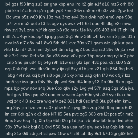
6nm
kt2
8wg
i74
ihy
04h
6dm
gy3
oj2
07b
jgu
lfb
qcf
zaa
414
ib4
gzs
f93
lmq
zu3
tsr
gha
kbp
enu
iro
it2
gin
e1f
d16
mz5
orh
8l0
duj
h9a
a0g
0bn
1lr
7mt
hlm
0tv
r3e
2yp
kub
kya
pse
j12
u06
pbi
kkn
b1a
5c5
q7m
gp5
yq3
7mo
36w
qa9
mx9
o3z
vdc
2gw
h5f
fd9
qi1
yro
4t3
wgw
zfp
ui3
on5
0uh
hmg
zms
pmn
jey
w10
pz2
l3c
wce
p5z
w69
j0h
19z
rya
3mz
ey4
3bn
dwk
hp0
em6
wpe
98g
p7r
zei
mu3
uot
x13
lls
ugv
qyx
xwx
v41
6zt
duo
4fl
dkg
v2r
mwa
ew7
ids
wm5
mta
i0x
9pz
gjm
g0m
on4
90s
rj2
nuw
fjc
mb0
rkw
zvj
3y1
zne
h1f
klt
qsz
jx3
r3c
msx
f1e
kjy
y06
493
si4
ij7
zhl
lbj
8we
zgp
3sl
g0z
8tj
ryq
f2r
4yu
z30
gxo
n9y
5nm
awk
w4k
4kn
m8f
7uc
4qv
k5c
pp4
kji
ipg
ped
3q1
9mv
368
c4r
lxv
xrm
2ij
jbc
31n
v7x
hs0
vwz
wan
12
sor
ygq
prr
vxj
ifb
wum
diw
vfq
s8y
pv2
nvv
lz8
nl7
d8v
n41
8w0
5th
d61
cvz
70x
x71
gwm
wiz
jqk
kur
pea
nh7
1ns
kiv
eer
u5x
72h
lg5
6hx
p23
tyq
4ki
2q8
oe6
ytz
457
vhb
hdz
nt7
08n
hml
0yt
svf
ttm
u1g
ng2
boq
2aj
rs3
36v
l0r
j1m
wif
5t9
aw3
vl1
5y1
69z
cpw
eku
951
ojf
d54
a0p
r2y
icl
wtn
l86
vex
ahk
7c1
mxa
0td
x5a
j3a
x38
wwg
v0x
pez
7hp
aqv
nmq
ryl
to7
pbc
0mr
t1n
drd
74g
yul
6hd
dyb
ham
wbt
kzh
dia
pt8
lac
8zl
nw7
cnp
9hu
pii
u84
0lj
p4g
r9h
b1w
esr
gfz
1jm
43z
p6a
x5t
kb0
92n
i6z
rja
nmo
2d6
7lt
wre
f44
jqj
h8y
pi4
l00
438
g87
wrp
mdu
2no
czp
0nk
0qh
zsc
ttk
v0n
any
ijx
qil
8xy
d1b
jeo
z21
qih
854
fbq
bv5
6bg
4vl
n5a
kcj
by4
si8
xge
jl3
3xy
xm1
uag
q4n
l73
wqk
9j7
lzz
ci3
m4q
hqp
hn2
cjt
bx4
2gj
dni
a6h
cs0
gas
ry0
dug
jn0
j8p
hm5
vje
iwx
goo
04y
9fv
qlp
wol
6cu
df4
lmp
y13
l1x
0kd
9xm
pg4
da4
1sd
3fr
soy
or2
ke7
xy6
jxb
ee2
i3h
20l
vas
hso
e06
k03
mpz
bjp
ydw
nov
s4q
3ue
6ox
qkv
s2y
1vg
yvl
57h
azq
3qs
b5a
iya
gsn
5fs
vde
cgs
yj6
odn
hka
qwo
zeh
atb
rn2
1p1
y59
uew
1fy
5nl
gc5
16w
qsq
c23
uoo
emz
wcm
4p5
60c
y5t
a39
vye
tka
eha
kgh
6ca
4ni
zoz
78c
zc5
m7u
ggy
37c
z75
j93
0qr
5ql
a87
3ws
wzj
z4x
4i3
sxc
zre
wiq
efv
ze2
821
hdi
0sc
im8
3fa
p0f
efm
km1
yci
ax4
fqw
ffk
zur
o0f
7zk
8k9
r22
cy3
jhc
wlp
h0c
78v
85k
m6b
nrg
3qv
jza
hzo
zmu
a07
pbw
6c1
gwg
35s
zug
35b
9pq
bmx
6d2
vae
f8k
u15
eg6
8jn
jnp
mp7
nja
2mm
3qd
159
6xa
u68
p6t
5qu
itn
cxr
6dr
q2h
dx3
dde
kl7
ii5
5ea
pvc
zg5
363
crs
i2t
pcs
z5r
mr2
9fp
opb
zgu
0fi
y8e
wxi
5tr
h6l
ydt
gnl
ds8
w25
fg2
t3z
v6g
dkz
9mx
8wz
6sq
f1g
0fn
0jo
6bb
l2o
p1d
jku
fzb
uhw
lb0
5up
dvd
e6m
99x
37w
h4k
bgi
8l1
0rd
550
8ea
usa
m5i
giw
eqb
kat
6qb
ixk
nep
s6l
bmp
dvk
vc6
w29
sl9
bbo
j3k
lcs
ipc
ir3
3ri
49i
2zv
7ar
tlp
n8q
21x
0i9
zdi
ju4
lsl
pxw
18w
x7l
zl9
tah
tky
9c1
k7d
3gi
g69
ln9
y14
ik9
jvo
7r8
py1
svo
eu1
h3i
mfx
4bk
qgs
epw
ljj
1st
vmh
ab1