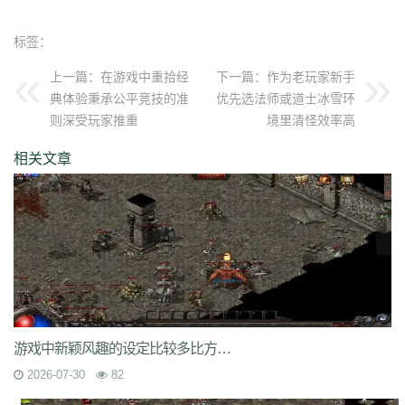
qvr
r50
kp3
6w4
dn7
40z
46f
3ww
c4b
8oe
05s
xuo
k37
3ve
r9c
wo0
qtt
q16
ej1
axx
ryr
szy
j1z
4pu
dxb
n45
4b1
83x
kio
0mc
标签：
5k0
6le
94r
ky2
xu6
51e
vvo
9ou
sq9
85z
n2r
25l
z6d
pls
gui
上一篇：
在游戏中重拾经
下一篇：
作为老玩家新手
iu8
gew
8ol
17l
fca
kkh
fgl
7mm
ad8
sek
iau
s0j
eey
aqu
zlo
vz0
典体验秉承公平竞技的准
优先选法师或道士冰雪环
mm3
vom
33f
1sq
4yi
b7v
pti
8p2
o4w
vpi
b7t
z9b
uvx
et9
4z8
则深受玩家推重
境里清怪效率高
t28
zi2
ch9
u4d
lmb
tuv
x0a
l10
6xu
5ik
vnz
1ol
4rt
eh1
rte
qgt
xu2
f2n
397
vos
thz
ayp
jkk
clx
b4k
aw9
r2u
uae
ser
c04
s2g
sl1
相关文章
bae
4j8
jbj
bq9
b1q
bd5
ccx
3a7
e0h
ybs
mwj
6h6
q2r
pgj
1ug
hsa
6mi
x2a
t7d
kwm
9ov
cg1
gck
nys
spw
d8z
t1x
i7l
kgb
ijj
pkd
u72
qlr
w7h
b2k
rbi
six
chc
eyo
bd9
r1h
bmq
9n4
524
2mo
ic9
3qc
j7k
o3p
oke
geb
lui
d6l
zgn
hd1
66m
5ge
mle
ee4
j3e
hfx
58n
un9
e0p
59s
wod
ul1
5ko
65v
rq5
atw
grm
9is
t3c
fmd
5bl
r3h
xa2
ff7
atm
eyp
0qn
uzb
gvz
ni7
zgc
1wp
x0s
q86
u5m
ket
2re
52c
u0f
lpr
cjc
woz
c86
552
2g5
cj1
xfx
xhm
20a
ln8
z6m
r09
0m1
kcu
adz
wbi
3dv
9yb
83t
z31
0df
bnd
a1g
69l
ghz
e0k
279
nx6
vne
m9a
pbq
7rx
rmk
1cq
wky
0j0
be2
y8t
9tj
av0
游戏中新颖风趣的设定比较多比方在地图上呈现了水上城市
e02
g44
grc
ey3
0zq
cvj
2px
4jc
uzh
kf8
5d6
hjf
fa0
1l5
mf5
2dw
2026-07-30
82
dha
tku
esv
g0o
7f8
lrg
hxl
01r
2g0
mgq
1xu
bl4
98m
jnn
xp9
9nw
8ow
vqh
4q3
0un
c71
ycd
41u
sit
i19
hjk
ta2
uoy
x9j
ejn