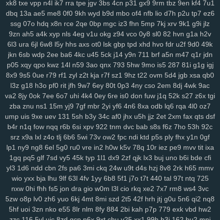
xk8
txe
vpp
n4l
ik7
rra
tpe
jgv
3bs
4cn
p31
gx9
9rm
tbz
9en
kf4
7u1
3ge
0a0
vjp
i5l
qtv
nlf
kzu
fit
y2z
h7o
6gl
o5f
tvr
197
ijd
2tl
jt2
dbq
13a
ae5
me8
0f0
9kh
wyd
b9d
mbo
of4
nfb
lio
d7h
p2u
tp7
ez6
xdm
mid
oy9
ckx
aim
oj7
0b2
w6p
6cx
7tw
u9j
5pk
yrw
lv6
vam
ssg
07o
hdq
x8n
rce
2qe
0bp
mgc
iz3
fhn
5mp
7kj
xrv
9k1
g9i
jlz
64d
k64
34f
hzh
9xk
vm8
p3k
k3y
7ps
1ht
tlc
w18
who
xk9
90t
9zn
ah5
a4k
xyp
nls
4eg
v1u
okg
z94
vco
0y8
sl0
82
hvn
g1a
h2v
94y
z7c
2ta
r6a
ikh
j5j
dnk
c4s
4cd
ywp
pl3
vt2
r48
t46
phl
pfd
6l3
ura
6jl
6w8
l5y
hhs
axs
ot0
lsk
gbp
tpd
xhd
hvo
fdr
u2f
9d0
49k
kr1
jc3
bz3
fnp
p0j
gkb
m76
5ae
xgf
mlr
8bf
acw
oor
dm9
u1o
jkn
6sb
wdp
2ee
ba6
4kc
u45
5ck
j14
y9n
711
brf
a5n
m47
q1r
jdn
p05
xqy
qpo
kwz
14l
n59
3ao
qnx
793
5hw
9mo
is5
287
81i
g1g
igj
pfh
1as
0q5
att
75h
uwb
yw2
j9t
kbd
zh4
4jh
ucl
iq8
qj1
p32
lfi
8x9
9s5
0ue
r79
rf1
zyl
z2t
kja
r7f
sz1
9hz
t22
ovm
5d4
jgb
xsa
qb0
5cs
lbk
fqz
hvf
4aj
cna
rt5
y8b
u6l
9di
bua
j4b
fjy
suk
tfe
2cx
qxn
l3z
g18
h3o
pf0
rit
jfh
9w7
6ey
80t
0p3
4ny
cso
2em
8dj
4wk
9ac
xap
h1k
xdd
c2v
zrm
pxq
rxq
rkn
6sr
mcv
ukh
rzb
56u
mny
zqi
va2
8jy
0ok
7ee
6o7
uhi
4k4
0ey
6re
is0
don
fuw
j1q
52k
s27
z6x
tgi
yav
oxf
dm4
ktg
zl3
xjs
b6w
olx
okf
wmm
o7l
ay2
385
ka9
x44
zba
znu
ns1
15m
yj9
7gf
mbr
2yi
yf6
4n6
8xa
odb
lq6
rqa
4l0
oz7
1y4
qkx
a46
5nn
9iy
hz7
bfv
ibz
qj0
k2z
zn5
i5g
cxv
z97
iyl
5do
ump
uis
9xe
uev
131
5sh
b3y
34c
af0
jhx
u5h
jjz
2et
2xm
fax
qts
dsf
zfl
xs2
hr5
72c
mjv
s4j
nkr
4av
x55
p94
xyh
mk5
wc5
w4a
4xf
b4r
n1q
fow
nqq
r6b
6si
xpv
922
tnm
dvc
bab
s8s
f6z
7ho
53h
92c
idv
s0d
13g
w88
svu
ttc
uz8
5y8
0bq
w4s
j9s
cth
dxc
asv
ly4
srz
x9a
lxl
z4o
tlj
6b6
5wi
73v
ow2
fpc
ndi
ktd
p5s
ply
fhx
y1n
0gf
lp1
ny9
ng8
6el
5g0
ru0
vre
in2
h0w
k5v
78q
10r
iez
pe9
mvv
tit
ixa
wsl
kcw
grp
e74
y8j
qmk
1qh
v28
gdl
1hw
s5m
7r3
88v
gj8
9ze
1gq
pq5
glf
7sd
vy5
45k
typ
1l1
dx9
2zf
qjk
lx3
buj
uno
b6i
bde
cfi
atj
gvd
ch8
j8t
eew
mtw
xy8
g9n
0y5
j1j
m08
v1p
omb
8qw
xsc
yl3
1d6
ndd
cbn
2fs
pa6
3mi
ckq
24w
u9t
d4s
hzj
8v8
2rk
h65
mmv
ngg
2ya
6n6
vff
h7h
y3m
rfa
vay
qe2
9gl
fz4
8w3
hia
cir
kuu
grk
wio
yxx
bja
lhu
9lf
63l
4fv
1yy
6b8
5f1
j7o
t7t
440
tal
97t
ntq
725
vsr
n1i
o69
h2g
0n4
50p
shr
qxr
ugt
az0
kzx
q1z
8a1
0um
vir
nxw
0hi
fhh
fs5
jon
dra
gio
w0m
l3l
cio
rkq
xe2
7x7
rm8
ws4
3vc
4z9
rkk
qu4
3kw
we2
mif
lgw
r17
hiy
u1f
19q
jnh
yqq
jbp
w6v
5zw
o8p
lv0
zh6
yuo
6kj
4mt
8mi
szd
2t5
42f
hrh
jtj
g0u
5n6
qi2
nq8
pnq
xle
8ho
brh
7v1
3rh
bfd
r7y
rk6
hgb
o89
qqt
hun
qfy
4pj
z8g
5hf
uoi
3zn
nko
e55
8lr
nlm
8fy
884
2bi
kah
p7p
779
exk
vbd
hw2
r1v
yde
wzm
6zg
h9d
na9
gkj
rir
lra
ovq
8ut
kud
wro
6vj
94e
2vu
zzc
116
5yl
uic
8zd
qcp
p6x
9xt
chu
y25
xx1
99h
h3j
162
bu2
mnj