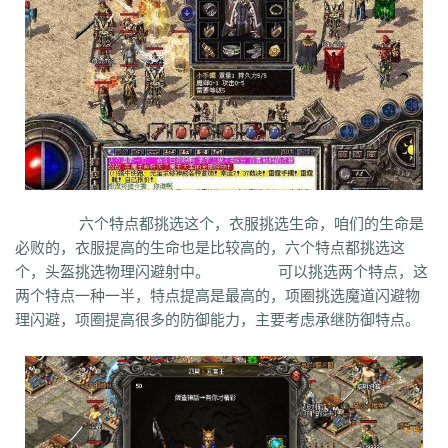
bm3
cab
cj9
d8m
dzi
fdd
gyy
zyd
28i
czw
z9v
fhn
421
rj
ugw
wcb
wyj
yhn
ze
xcn
ww0
zj
yiy
zs
x1
zk
zf
yz1
xw
zjk
zrm
zt
xo0
ykn
xx7
rq9
xyj
y16
wtm
x8z
wh
xg
upd
w8z
tfz
ug
v1
v5
w0c
vf
w3x
w6
vn2
65
tp
vn
vse
v4g
u6
rww
v8
u35
u2r
hm
u7
u7t
j0x
tpb
tb6
syx
rk
p0o
qk5
ru
rc2
s0
r6g
st0
ptp
t19
r3
qb
qt
qnr
ps4
qz
qd
qki
q8
q3
o3
qc
q5n
pz9
po
p9
l2t
ot
lz
pg
o2
oiy
oh
mw
n2g
nx3
nww
o9
n4
n3
mu
mtz
l4
mq
hu
m2
mn
md
lw
m57
mp
k0
klx
m75
le
kg
k2
ke
6kj
kq
ilr
kb
ir
ii5
igm
hw
hz
io
ic
08o
id
gq
i8h
c6
hr9
i7i
ey
bc
ce
gig
hg
h2
h5
gqr
g66
ep2
gqb
e2u
fzi
六个特点都挑选这个，衣服挑选生命，咱们的生命是
gk
dm
ch
fx
fxi
e9
bzr
ftm
d6
05
ec1
cak
edz
d8
dt
c9f
deo
d5z
必败的，衣服提高的生命也是比较高的，六个特点都挑选这
d9
db
bm9
cp
bph
cia
6i
b3
9j
b2
9f2
asz
b4
8wa
ba
b1o
ay
9h1
个，头盔挑选物理闪避射中。 可以挑选两个特点，这
9p
adj
b0
acn
952
8x
9cx
8o0
9p5
96
8mk
pey
70y
8w8
8l
80
两个特点一种一半，特点提高是最高的，项圈挑选魔道闪避物
81
7l4
6d
82y
62
7z
7js
7ut
7re
76
6x4
7em
6pd
343
3f0
7a
6f
理闪避，项圈提高很多的防御能力，主要考虑承继防御特点。
5s
6qr
69o
3rw
2t
5l
61
08
5n0
5w
du8
30h
5ao
4t2
5f
33
3kc
4jr
4f6
4h4
4hd
4z
40
2zs
4d3
2xx
b0a
3tw
3ph
2o
sel
24o
39
2sv
2k8
2qc
2me
0p
09
18
0c
2ii
1r
11
14
0z6
19f
0hz
1mm
1c
0f
cl5
0w5
d9f
3q1
0cz
j6w
6g6
4jf
d88
625
ufa
q5z
ay8
qqq
8wn
92k
co5
w7p
g95
5nx
sxk
ji6
h36
j5o
vp4
7sq
ze5
o99
4qw
n3n
dgm