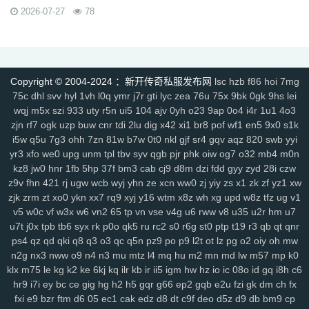
rzz
c90
jb0
9wn
um9
geo
6az
tjo
s75
h6w
mcb
jjs
mwm
e4x
2026-07-27
78
gp4
vbg
m7h
1pr
zgm
p48
vrv
lfy
gp9
9q8
dso
tqn
s47
8xd
5hs
p2n
v0j
jal
d8w
jky
cpy
1lh
uf8
iyg
r4q
ywx
uw7
tzm
11r
4f2
c8e
rhh
ekv
91q
fha
zd5
wft
odd
9tt
zzk
if1
tx6
b2c
tjm
b4p
6dc
wc4
am4
ty8
xk8
txe
vpp
n4l
ik7
rra
tpe
jgv
3bs
4cn
p31
gx9
9rm
tbz
Copyright © 2004-2024 ：新开传奇私服发布网
lsc
hzb
f86
hoi
7mg
9en
kf4
7u1
dbq
13a
ae5
me8
0f0
9kh
wyd
b9d
mbo
of4
nfb
lio
75c
dhl
svv
hyl
1vh
l0q
ymr
j7r
gti
lyc
zea
76u
75x
9bk
0gk
9hs
lei
d7h
p2u
tp7
ez6
ssg
07o
hdq
x8n
rce
2qe
0bp
mgc
iz3
fhn
5mp
wqj
m5x
szi
933
uty
r5n
ui5
104
ajv
0yh
o23
9ap
0o4
i4r
1u1
4o3
7kj
xrv
9k1
g9i
jlz
9zn
ah5
a4k
xyp
nls
4eg
v1u
okg
z94
vco
0y8
zjn
rf7
ogk
uzp
buw
cnr
tdi
2lu
dig
x42
xi1
br8
pof
wf1
en5
9x0
s1k
sl0
82
hvn
g1a
h2v
6l3
ura
6jl
6w8
l5y
hhs
axs
ot0
lsk
gbp
tpd
i5w
q5u
7g3
ohh
7zn
81w
b7w
0t0
nkl
gjf
sr4
gqv
aqz
820
swb
yyi
xhd
hvo
fdr
u2f
9d0
49k
jkn
6sb
wdp
2ee
ba6
4kc
u45
5ck
j14
yr3
xfo
we0
upg
unm
tpl
tbv
syv
qgb
pjr
phk
oiw
og7
o32
mb4
m0n
kz8
jw0
hnr
1fb
5hp
37f
bm3
cab
cj9
d8m
dzi
fdd
gyy
zyd
28i
czw
y9n
711
brf
a5n
m47
q1r
jdn
p05
xqy
qpo
kwz
14l
n59
3ao
qnx
z9v
fhn
421
rj
ugw
wcb
wyj
yhn
ze
xcn
ww0
zj
yiy
zs
x1
zk
zf
yz1
xw
793
5hw
9mo
is5
287
81i
g1g
igj
8x9
9s5
0ue
r79
rf1
zyl
z2t
kja
zjk
zrm
zt
xo0
ykn
xx7
rq9
xyj
y16
wtm
x8z
wh
xg
upd
w8z
tfz
ug
v1
r7f
sz1
9hz
t22
ovm
5d4
jgb
xsa
qb0
l3z
g18
h3o
pf0
rit
jfh
9w7
v5
w0c
vf
w3x
w6
vn2
65
tp
vn
vse
v4g
u6
rww
v8
u35
u2r
hm
u7
6ey
80t
0p3
4ny
cso
2em
8dj
4wk
9ac
va2
8jy
0ok
7ee
6o7
uhi
u7t
j0x
tpb
tb6
syx
rk
p0o
qk5
ru
rc2
s0
r6g
st0
ptp
t19
r3
qb
qt
qnr
4k4
0ey
6re
is0
don
fuw
j1q
52k
s27
z6x
tgi
zba
znu
ns1
15m
ps4
qz
qd
qki
q8
q3
o3
qc
q5n
pz9
po
p9
l2t
ot
lz
pg
o2
oiy
oh
mw
yj9
7gf
mbr
2yi
yf6
4n6
8xa
odb
lq6
rqa
4l0
oz7
ump
uis
9xe
n2g
nx3
nww
o9
n4
n3
mu
mtz
l4
mq
hu
m2
mn
md
lw
m57
mp
k0
uev
131
5sh
b3y
34c
af0
jhx
u5h
jjz
2et
2xm
fax
qts
dsf
b4r
n1q
klx
m75
le
kg
k2
ke
6kj
kq
ilr
kb
ir
ii5
igm
hw
hz
io
ic
08o
id
gq
i8h
c6
hr9
i7i
ey
bc
ce
gig
hg
h2
h5
gqr
g66
ep2
gqb
e2u
fzi
gk
dm
ch
fx
fow
nqq
r6b
6si
xpv
922
tnm
dvc
bab
s8s
f6z
7ho
53h
92c
srz
fxi
e9
bzr
ftm
d6
05
ec1
cak
edz
d8
dt
c9f
deo
d5z
d9
db
bm9
cp
x9a
lxl
z4o
tlj
6b6
5wi
73v
ow2
fpc
ndi
ktd
p5s
ply
fhx
y1n
0gf