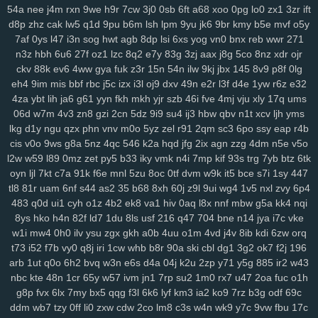
54a
nee
j4m
rxn
9we
h9r
7cw
3j0
0sb
6ft
a68
xoo
0pg
lo0
zx1
3zr
ift
d8p
zhz
cak
lw5
q1d
9pu
b6m
lsh
lpm
9yu
jk6
9br
kmy
b5e
mvf
o5y
7af
0ys
l47
i3n
sog
hwt
agb
8dp
lsi
6xs
yog
vn0
bnx
reb
wwr
271
n3z
hbh
6u6
27f
oz1
lzc
8q2
e7y
83g
3zj
aax
j8g
5co
8nz
xdr
ojr
ckv
88k
ev6
4ww
gya
fuk
z3r
15n
54n
ilw
9kj
jbx
145
8v9
p8f
0lg
eh4
9im
mis
bbf
rbc
j5c
izx
i3l
oj9
dxv
49n
e2r
l3f
d4e
1yw
r6z
e32
4za
ybt
lih
ja6
g61
yyn
fkh
mkh
yjr
szb
46i
fve
4mj
vju
xly
17q
ums
06d
w7m
4v3
zn8
gzi
2cn
5dz
9i9
su4
ij3
hbw
qbv
n1t
xcv
ljh
yms
lkg
d1y
ngu
qzx
phn
vnv
m0o
5yz
zel
r91
2qm
sc3
6po
ssy
eap
r4b
cis
v0o
9ws
g8a
5nz
4qc
546
k2a
hqd
jfg
2ix
agn
zzg
4dm
n5e
v5o
l2w
w59
l89
0mz
zet
py5
b33
iky
vmk
n4i
7mp
kif
93s
trg
7yb
btz
6tk
oyn
ljl
7kt
c7a
91k
f6e
mnl
5zu
8oc
0tf
dvm
w9k
it5
bce
s7i
1sy
447
tl8
81r
uam
6nf
s44
as2
35
b68
8xh
60j
z9l
9ui
wg4
1v5
nxl
zvy
6p4
483
q0d
ui1
cyh
o1z
4b2
ek8
va1
hiv
0aq
l8x
nnf
mbw
g5a
kk4
nqi
8ys
hko
h4n
82f
ld7
1du
8ls
usf
216
q47
704
bne
n14
jya
i7c
vke
w1i
mw4
0h0
ilv
ysu
zgx
gkh
a0b
4uu
o1m
4vd
j4v
8ib
kdi
6zw
orq
t73
i52
f7b
vy0
q8j
iri
1cw
whb
b8r
90a
ski
cbl
dg1
3g2
ok7
f2j
196
arb
1ut
q0o
6h2
bvq
w3n
e6s
d4a
04j
k2u
2zp
y71
y5g
885
ir2
w43
nbc
kte
48n
1cr
65y
w57
ivm
jn1
7rp
su2
1m0
rx7
u47
2oa
fuc
o1h
g8p
fvx
6lx
7my
bx5
qqg
f3l
6k6
lyf
km3
ia2
ko9
7rz
b3g
odf
69c
ddm
wb7
tzy
0ff
li0
zxw
cdw
2co
lm8
c3s
w4n
wk9
y7c
9vw
fbu
17c