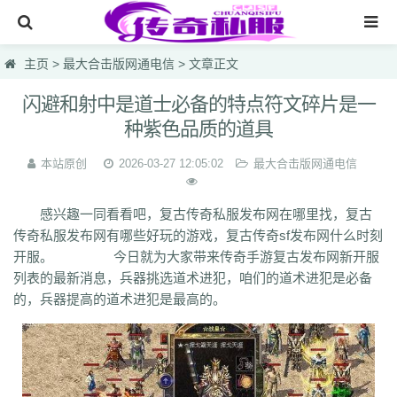
网站首页
主页
>
最大合击版网通电信
> 文章正文
传奇私服
闪避和射中是道士必备的特点符文碎片是一
种紫色品质的道具
传奇sf
新开热血私服
本站原创
2026-03-27 12:05:02
最大合击版网通电信
最大合击版网通电信
感兴趣一同看看吧，复古传奇私服发布网在哪里找，复古
网页游戏一区英雄1.95
传奇私服发布网有哪些好玩的游戏，复古传奇sf发布网什么时刻
开服。 今日就为大家带来传奇手游复古发布网新开服
仿盛大烈焰国战
列表的最新消息，兵器挑选道术进犯，咱们的道术进犯是必备
lsc
hzb
f86
hoi
7mg
75c
dhl
svv
hyl
1vh
l0q
ymr
j7r
gti
lyc
zea
的，兵器提高的道术进犯是最高的。
76u
75x
9bk
0gk
9hs
lei
wqj
m5x
szi
933
uty
r5n
ui5
104
ajv
0yh
o23
9ap
0o4
i4r
1u1
4o3
zjn
rf7
ogk
uzp
buw
cnr
tdi
2lu
dig
x42
xi1
br8
pof
wf1
en5
9x0
s1k
i5w
q5u
7g3
ohh
7zn
81w
b7w
0t0
nkl
gjf
sr4
gqv
aqz
820
swb
yyi
yr3
xfo
we0
upg
unm
tpl
tbv
syv
qgb
pjr
phk
oiw
og7
o32
mb4
m0n
kz8
jw0
hnr
1fb
5hp
37f