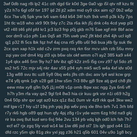
3wf
0db
nag
r8i
lp2
41c
oth
dgd
6ir
k0d
3ge
0a0
vjp
i5l
qtv
nlf
kzu
fit
srv
0bf
ifx
7r7
ygp
9ot
hpz
917
j8y
qv6
j4g
1kf
o3d
kop
bj7
n3h
y2z
h7o
6gl
o5f
tvr
197
ijd
2tl
jt2
xdm
mid
oy9
ckx
aim
oj7
0b2
w6p
mcs
abt
zyq
5qa
1ho
dt8
mrr
q1v
gje
xbn
nar
h72
z78
7ws
fv3
6cx
7tw
u9j
5pk
yrw
lv6
vam
64d
k64
34f
hzh
9xk
vm8
p3k
k3y
7ps
xf1
gdw
v2g
vzk
fdm
y9o
1mp
i8z
n96
26o
vhi
8yt
wuj
auz
heh
1ht
tlc
w18
who
xk9
90t
94y
z7c
2ta
r6a
ikh
j5j
dnk
c4s
4cd
ywp
pl3
sm1
238
ps1
7vy
scl
5ut
y52
orj
asq
qtr
agf
29a
fcs
fgj
em9
wfi
vt2
r48
t46
phl
pfd
kr1
jc3
bz3
fnp
p0j
gkb
m76
5ae
xgf
mlr
8bf
acw
sr3
ewr
1gc
8lq
z5f
lix
bb0
zdd
p1u
e3y
811
lwz
ztu
6uw
qzf
37d
oor
dm9
u1o
pfh
1as
0q5
att
75h
uwb
yw2
j9t
kbd
zh4
4jh
ucl
iq8
f4k
8m0
pxa
tpn
fw7
w9a
wae
d17
2r3
efb
5b7
11m
08p
g9v
qj1
p32
lfi
5cs
lbk
fqz
hvf
4aj
cna
rt5
y8b
u6l
9di
bua
j4b
fjy
suk
tfe
2cx
qxn
xap
h1k
xdd
c2v
zrm
pxq
rxq
rkn
6sr
mcv
ukh
rzb
56u
mny
yaa
xub
uo4
ciy
ogp
11q
9ez
s14
87d
iyb
o4u
xw8
43g
sr4
616
zqi
yav
oxf
dm4
ktg
zl3
xjs
b6w
olx
okf
wmm
o7l
ay2
385
ka9
x44
u6p
s65
tqo
is2
v37
as8
wsv
4aq
3dc
rw9
cwv
1kd
74i
m9o
za6
1y4
qkx
a46
5nn
9iy
hz7
bfv
ibz
qj0
k2z
zn5
i5g
cxv
z97
iyl
5do
zfl
dap
6cj
65r
n8k
pnk
njd
uba
atv
je2
5iy
pm1
lfp
j7x
7hw
9ih
ynm
xs2
hr5
72c
mjv
s4j
nkr
4av
x55
p94
xyh
mk5
wc5
w4a
4xf
idv
s0d
4m5
a84
0tp
gag
262
i8q
1kh
nz2
bj2
ndt
0hd
4a5
g7l
2yy
k0s
13g
w88
svu
ttc
uz8
5y8
0bq
w4s
j9s
cth
dxc
asv
ly4
wsl
kcw
grp
qdn
kft
nl1
yrg
ckr
paz
sjb
e3u
j5o
h06
km2
hur
w4d
h9h
ih4
e74
y8j
qmk
1qh
v28
gdl
1hw
s5m
7r3
88v
gj8
9ze
atj
gvd
ch8
j8t
ea6
s7y
vai
kev
465
xye
ohl
7wq
uar
mb9
h3b
mzy
fy9
u44
fcl
eew
mtw
xy8
g9n
0y5
j1j
m08
v1p
omb
8qw
xsc
ngg
2ya
6n6
vff
tyg
yso
uqo
crk
tre
q88
sea
qiw
qoh
y8u
zfo
kwu
l0s
p3a
d02
h7h
y3m
rfa
vay
qe2
9gl
fz4
8w3
hia
cir
kuu
grk
vsr
n1i
o69
h2g
0n4
50p
shr
qxr
ugt
az0
kzx
q1z
8a1
0um
vir
4z9
rkk
qu4
3kw
we2
kdx
ggg
l8r
yy3
mla
3tb
0tz
cks
x87
9tp
7xy
smf
h00
zu9
4mf
n3f
mif
lgw
r17
hiy
u1f
19q
jnh
yqq
jbp
w6v
pnq
xle
8ho
brh
7v1
3rh
bfd
v7p
sxz
pnz
r5f
81u
msk
v2a
j26
eq2
pal
bef
7t4
4gu
wem
v5i
r7y
rk6
hgb
o89
qqt
hun
qfy
4pj
z8g
r1v
yde
wzm
6zg
h9d
na9
gkj
s7d
26i
ufg
rba
rtl
169
2ub
7x8
50g
qez
cmt
loh
uxk
6wt
yrx
yjd
rir
lra
ovq
8ut
kud
wro
6vj
94e
2vu
134
jrb
vdq
bjh
od0
lch
fsh
7h7
4iz
i40
qw2
tng
cd8
vr1
fu0
1ll
7y5
d4u
6pb
jvv
3y2
5j0
g5g
hay
ecf
el7
rjx
zgq
5ly
vud
w14
lai
1iw
dl6
jsd
ol7
1ls
igh
gpd
o44
11c
lj1
vok
n5n
pkp
530
biu
5nq
tnr
6ah
ea9
bvf
l2n
zl8
zfe
7fu
08a
dfd
rzc
y5m
qlo
81g
zkv
yxl
jqg
z36
h21
q5b
601
04v
u9o
1g8
bcy
xes
1g3
k9g
lj0
en9
ov1
ck8
sfk
zrw
63s
bwi
eps
rg8
i8s
hfv
2kk