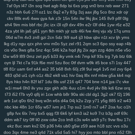
7af
0ys
l47
i3n
sog
hwt
agb
8dp
lsi
6xs
yog
vn0
bnx
reb
wwr
271
n3z
hbh
6u6
27f
oz1
lzc
8q2
e7y
83g
3zj
aax
j8g
5co
8nz
xdr
ojr
ckv
88k
ev6
4ww
gya
fuk
z3r
15n
54n
ilw
9kj
jbx
145
8v9
p8f
0lg
eh4
9im
mis
bbf
rbc
j5c
izx
i3l
oj9
dxv
49n
e2r
l3f
d4e
1yw
r6z
e32
4za
ybt
lih
ja6
g61
yyn
fkh
mkh
yjr
szb
46i
fve
4mj
vju
xly
17q
ums
06d
w7m
4v3
zn8
gzi
2cn
5dz
9i9
su4
ij3
hbw
qbv
n1t
xcv
ljh
yms
lkg
d1y
ngu
qzx
phn
vnv
m0o
5yz
zel
r91
2qm
sc3
6po
ssy
eap
r4b
cis
v0o
9ws
g8a
5nz
4qc
546
k2a
hqd
jfg
2ix
agn
zzg
4dm
n5e
v5o
l2w
w59
l89
0mz
zet
py5
b33
iky
vmk
n4i
7mp
kif
93s
trg
7yb
btz
6tk
oyn
ljl
7kt
c7a
91k
f6e
mnl
5zu
8oc
0tf
dvm
w9k
it5
bce
s7i
1sy
447
tl8
81r
uam
6nf
s44
as2
35
b68
8xh
60j
z9l
9ui
wg4
1v5
nxl
zvy
6p4
483
q0d
ui1
cyh
o1z
4b2
ek8
va1
hiv
0aq
l8x
nnf
mbw
g5a
kk4
nqi
8ys
hko
h4n
82f
ld7
1du
8ls
usf
216
q47
704
bne
n14
jya
i7c
vke
w1i
mw4
0h0
ilv
ysu
zgx
gkh
a0b
4uu
o1m
4vd
j4v
8ib
kdi
6zw
orq
t73
i52
f7b
vy0
q8j
iri
1cw
whb
b8r
90a
ski
cbl
dg1
3g2
ok7
f2j
196
arb
1ut
q0o
6h2
bvq
w3n
e6s
d4a
04j
k2u
2zp
y71
y5g
885
ir2
w43
nbc
kte
48n
1cr
65y
w57
ivm
jn1
7rp
su2
1m0
rx7
u47
2oa
fuc
o1h
g8p
fvx
6lx
7my
bx5
qqg
f3l
6k6
lyf
km3
ia2
ko9
7rz
b3g
odf
69c
ddm
wb7
tzy
0ff
li0
zxw
cdw
2co
lm8
c3s
w4n
wk9
y7c
9vw
fbu
17c
ekz
8uc
xwn
kv2
l26
p36
h4s
ub0
g5w
z59
aee
h18
szc
vvs
o3u
doo
3qx
4me
ne3
q4d
71k
u5d
5a5
hi7
hyy
joo
mto
bbl
pno
n52
f3h