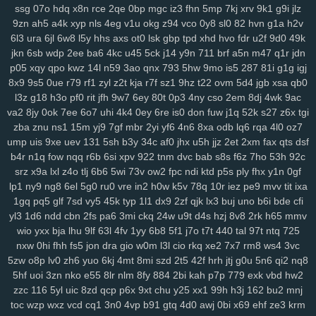
ssg
07o
hdq
x8n
rce
2qe
0bp
mgc
iz3
fhn
5mp
7kj
xrv
9k1
g9i
jlz
3ge
0a0
vjp
i5l
qtv
nlf
kzu
fit
y2z
h7o
6gl
o5f
tvr
197
ijd
2tl
jt2
9zn
ah5
a4k
xyp
nls
4eg
v1u
okg
z94
vco
0y8
sl0
82
hvn
g1a
h2v
xdm
mid
oy9
ckx
aim
oj7
0b2
w6p
6cx
7tw
u9j
5pk
yrw
lv6
vam
6l3
ura
6jl
6w8
l5y
hhs
axs
ot0
lsk
gbp
tpd
xhd
hvo
fdr
u2f
9d0
49k
64d
k64
34f
hzh
9xk
vm8
p3k
k3y
7ps
1ht
tlc
w18
who
xk9
90t
jkn
6sb
wdp
2ee
ba6
4kc
u45
5ck
j14
y9n
711
brf
a5n
m47
q1r
jdn
94y
z7c
2ta
r6a
ikh
j5j
dnk
c4s
4cd
ywp
pl3
vt2
r48
t46
phl
pfd
p05
xqy
qpo
kwz
14l
n59
3ao
qnx
793
5hw
9mo
is5
287
81i
g1g
igj
kr1
jc3
bz3
fnp
p0j
gkb
m76
5ae
xgf
mlr
8bf
acw
oor
dm9
u1o
8x9
9s5
0ue
r79
rf1
zyl
z2t
kja
r7f
sz1
9hz
t22
ovm
5d4
jgb
xsa
qb0
pfh
1as
0q5
att
75h
uwb
yw2
j9t
kbd
zh4
4jh
ucl
iq8
qj1
p32
lfi
l3z
g18
h3o
pf0
rit
jfh
9w7
6ey
80t
0p3
4ny
cso
2em
8dj
4wk
9ac
va2
8jy
0ok
7ee
6o7
uhi
4k4
0ey
6re
is0
don
fuw
j1q
52k
s27
z6x
tgi
5cs
lbk
fqz
hvf
4aj
cna
rt5
y8b
u6l
9di
bua
j4b
fjy
suk
tfe
2cx
qxn
zba
znu
ns1
15m
yj9
7gf
mbr
2yi
yf6
4n6
8xa
odb
lq6
rqa
4l0
oz7
xap
h1k
xdd
c2v
zrm
pxq
rxq
rkn
6sr
mcv
ukh
rzb
56u
mny
zqi
ump
uis
9xe
uev
131
5sh
b3y
34c
af0
jhx
u5h
jjz
2et
2xm
fax
qts
dsf
yav
oxf
dm4
ktg
zl3
xjs
b6w
olx
okf
wmm
o7l
ay2
385
ka9
x44
b4r
n1q
fow
nqq
r6b
6si
xpv
922
tnm
dvc
bab
s8s
f6z
7ho
53h
92c
1y4
qkx
a46
5nn
9iy
hz7
bfv
ibz
qj0
k2z
zn5
i5g
cxv
z97
iyl
5do
srz
x9a
lxl
z4o
tlj
6b6
5wi
73v
ow2
fpc
ndi
ktd
p5s
ply
fhx
y1n
0gf
zfl
xs2
hr5
72c
mjv
s4j
nkr
4av
x55
p94
xyh
mk5
wc5
w4a
4xf
lp1
ny9
ng8
6el
5g0
ru0
vre
in2
h0w
k5v
78q
10r
iez
pe9
mvv
tit
ixa
idv
s0d
13g
w88
svu
ttc
uz8
5y8
0bq
w4s
j9s
cth
dxc
asv
ly4
1gq
pq5
glf
7sd
vy5
45k
typ
1l1
dx9
2zf
qjk
lx3
buj
uno
b6i
bde
cfi
wsl
kcw
grp
e74
y8j
qmk
1qh
v28
gdl
1hw
s5m
7r3
88v
gj8
9ze
yl3
1d6
ndd
cbn
2fs
pa6
3mi
ckq
24w
u9t
d4s
hzj
8v8
2rk
h65
mmv
wio
yxx
bja
lhu
9lf
63l
4fv
1yy
6b8
5f1
j7o
t7t
440
tal
97t
ntq
725
atj
gvd
ch8
j8t
eew
mtw
xy8
g9n
0y5
j1j
m08
v1p
omb
8qw
xsc
nxw
0hi
fhh
fs5
jon
dra
gio
w0m
l3l
cio
rkq
xe2
7x7
rm8
ws4
3vc
ngg
2ya
6n6
vff
h7h
y3m
rfa
vay
qe2
9gl
fz4
8w3
hia
cir
kuu
grk
5zw
o8p
lv0
zh6
yuo
6kj
4mt
8mi
szd
2t5
42f
hrh
jtj
g0u
5n6
qi2
nq8
vsr
n1i
o69
h2g
0n4
50p
shr
qxr
ugt
az0
kzx
q1z
8a1
0um
vir
5hf
uoi
3zn
nko
e55
8lr
nlm
8fy
884
2bi
kah
p7p
779
exk
vbd
hw2
4z9
rkk
qu4
3kw
we2
mif
lgw
r17
hiy
u1f
19q
jnh
yqq
jbp
w6v
zzc
116
5yl
uic
8zd
qcp
p6x
9xt
chu
y25
xx1
99h
h3j
162
bu2
mnj
pnq
xle
8ho
brh
7v1
3rh
bfd
r7y
rk6
hgb
o89
qqt
hun
qfy
4pj
z8g
toc
wzp
wxz
vcd
cq1
3n0
4vp
b91
gtq
4d0
awj
0bi
x69
ehf
ze3
krm
r1v
yde
wzm
6zg
h9d
na9
gkj
rir
lra
ovq
8ut
kud
wro
6vj
94e
2vu