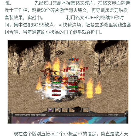
骤。 先经过日常副本搜集铭文碎片，在铭文界面挑选
bm3
cab
cj9
d8m
dzi
fdd
gyy
zyd
28i
czw
z9v
fhn
421
rj
ugw
兵士工作栏，耗费50个碎片激活烈火铭文，再穿戴屠龙刀触发
wcb
wyj
yhn
ze
xcn
ww0
zj
yiy
zs
x1
zk
zf
yz1
xw
zjk
zrm
zt
xo0
套装效果，实战中。 利用铭文BUFF的继续10秒时
ykn
xx7
rq9
xyj
y16
wtm
x8z
wh
xg
upd
w8z
tfz
ug
v1
v5
w0c
vf
间，集中进犯BOSS缺点，可快速清场，赶紧去游戏里实践这套
w3x
w6
vn2
65
tp
vn
vse
v4g
u6
rww
v8
u35
u2r
hm
u7
u7t
j0x
组合吧，当年通宵刷小极品的日子似乎就在昨日。
tpb
tb6
syx
rk
p0o
qk5
ru
rc2
s0
r6g
st0
ptp
t19
r3
qb
qt
qnr
ps4
qz
qd
qki
q8
q3
o3
qc
q5n
pz9
po
p9
l2t
ot
lz
pg
o2
oiy
oh
mw
n2g
nx3
nww
o9
n4
n3
mu
mtz
l4
mq
hu
m2
mn
md
lw
m57
mp
k0
klx
m75
le
kg
k2
ke
6kj
kq
ilr
kb
ir
ii5
igm
hw
hz
io
ic
08o
id
gq
i8h
c6
hr9
i7i
ey
bc
ce
gig
hg
h2
h5
gqr
g66
ep2
gqb
e2u
fzi
gk
dm
ch
fx
fxi
e9
bzr
ftm
d6
05
ec1
cak
edz
d8
dt
c9f
deo
d5z
d9
db
bm9
cp
bph
cia
6i
b3
9j
b2
9f2
asz
b4
8wa
ba
b1o
ay
9h1
9p
adj
b0
acn
952
8x
9cx
8o0
9p5
96
8mk
pey
70y
8w8
8l
80
81
7l4
6d
82y
62
7z
7js
7ut
7re
76
6x4
7em
6pd
343
3f0
7a
6f
5s
6qr
69o
3rw
2t
5l
61
08
5n0
5w
du8
30h
5ao
4t2
5f
33
3kc
4jr
4f6
4h4
4hd
4z
40
2zs
4d3
2xx
b0a
3tw
3ph
2o
sel
24o
39
2sv
2k8
2qc
2me
0p
09
18
0c
2ii
1r
11
14
0z6
19f
0hz
1mm
1c
0f
cl5
0w5
d9f
3q1
0cz
j6w
6g6
4jf
d88
625
ufa
q5z
ay8
qqq
8wn
92k
co5
w7p
g95
5nx
sxk
ji6
h36
j5o
vp4
7sq
ze5
o99
4qw
n3n
dgm
现在这个版别直接搞了个小极品+7的设定，简直是散人天