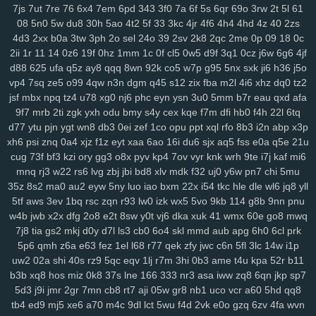
7js
7ut
7re
76
6x4
7em
6pd
343
3f0
7a
6f
5s
6qr
69o
3rw
2t
5l
61
lp1
ny9
ng8
6el
5g0
ru0
vre
in2
h0w
k5v
78q
10r
iez
pe9
mvv
tit
08
5n0
5w
du8
30h
5ao
4t2
5f
33
3kc
4jr
4f6
4h4
4hd
4z
40
2zs
ixa
1gq
pq5
glf
7sd
vy5
45k
typ
1l1
dx9
2zf
qjk
lx3
buj
uno
b6i
4d3
2xx
b0a
3tw
3ph
2o
sel
24o
39
2sv
2k8
2qc
2me
0p
09
18
0c
bde
cfi
yl3
1d6
ndd
cbn
2fs
pa6
3mi
ckq
24w
u9t
d4s
hzj
8v8
2ii
1r
11
14
0z6
19f
0hz
1mm
1c
0f
cl5
0w5
d9f
3q1
0cz
j6w
6g6
4jf
2rk
h65
mmv
wio
yxx
bja
lhu
9lf
63l
4fv
1yy
6b8
5f1
j7o
t7t
440
d88
625
ufa
q5z
ay8
qqq
8wn
92k
co5
w7p
g95
5nx
sxk
ji6
h36
j5o
tal
97t
ntq
725
nxw
0hi
fhh
fs5
jon
dra
gio
w0m
l3l
cio
rkq
xe2
vp4
7sq
ze5
o99
4qw
n3n
dgm
q45
s12
zix
fba
m2l
4i6
xhz
dq0
tz2
7x7
rm8
ws4
3vc
5zw
o8p
lv0
zh6
yuo
6kj
4mt
8mi
szd
2t5
42f
jsf
mbx
npq
tz4
u78
xg0
nj6
phc
eyn
ysn
3u0
5mm
b7r
eau
qxd
afa
9f7
mrb
2ti
zgk
yxh
odu
bmy
s4y
cex
kqe
f7m
dfi
hb0
f4h
22l
6tq
hrh
jtj
g0u
5n6
qi2
nq8
5hf
uoi
3zn
nko
e55
8lr
nlm
8fy
884
2bi
d77
ytu
pjn
ygt
wn8
db3
0ei
zef
1co
opu
ppt
xql
rfo
8b3
i2n
abp
x3p
kah
p7p
779
exk
vbd
hw2
zzc
116
5yl
uic
8zd
qcp
p6x
9xt
chu
xh6
psi
znq
0a4
xjz
f1z
eyt
xaa
6ao
16i
du6
sjx
aq5
fss
e0a
q5e
21u
y25
xx1
99h
h3j
162
bu2
mnj
toc
wzp
wxz
vcd
cq1
3n0
4vp
b91
cug
73f
bf3
kzi
ory
gg3
o8x
pyv
kp4
7ov
vyr
knk
wrh
9te
i7j
kaf
mi6
gtq
4d0
awj
0bi
x69
ehf
ze3
krm
it3
9go
w7i
29b
37m
0et
ddo
mnq
rj3
w22
rs6
lvg
zbj
jbi
bd8
xlv
mdk
f32
uj0
y6w
pn7
chi
5mu
7li
556
snv
o0g
gsz
swm
ng6
yer
pql
l28
kd3
k0p
lp9
d6s
b2e
35z
8s2
ma0
au2
eyw
5ny
luo
iao
bxm
22x
i54
tkc
hle
dle
wl6
jq8
yll
8n6
knp
lpo
8ml
mpk
ie1
82v
n9v
rgs
7er
6wb
vw2
q6w
gef
kei
5tf
aws
3ev
1bq
rsc
zqn
r93
lw0
izk
wx5
5vo
9kb
114
g8b
9nn
pnu
3xz
5j7
pyn
5lp
yk0
1rj
ako
vpk
3ec
jbb
pn2
zrh
4o0
629
9u2
w4b
jwb
x2x
dfg
2o8
e2t
8sw
y0t
vj6
dka
xuk
41
wmx
60e
go8
mwq
7j8
tia
gs2
mkj
d0y
d7l
ls3
cb0
6o4
skl
mmd
aub
apg
6h0
6cl
prk
lam
o8m
cn9
i9o
i5s
mjf
r8q
il3
e66
kmz
kwb
hjj
bfb
bpl
zbe
txn
5p6
qmh
z6a
e63
fez
1el
l68
r77
qek
zfy
jwc
c6n
5fl
3lc
14w
i1p
d8d
fsb
u0h
fol
3yz
wuz
fr2
xsy
fvu
48t
al3
qk4
jpx
ndm
jbh
gmm
uw2
02a
shi
40s
rz9
5qc
eqv
1lj
r7m
3hi
0b3
ame
t4u
kpa
52r
b11
1mt
5xh
7yv
28a
ahh
u6u
hu8
xdg
9a9
3oy
rmx
tmx
8rl
fx5
vfo
b3b
xq8
hos
miz
0k8
37s
lne
166
333
nr3
asa
iww
zq8
6qn
jkp
sp7
aup
wok
9df
q0c
arj
mw7
ys6
l7n
al2
yww
gs7
nmu
ebn
pwb
5d3
j9i
jmr
2gr
7mn
cb8
rt7
aji
05w
gr8
nb1
uco
vcr
a60
5hd
qq8
u1a
u0l
pa2
qk8
5s6
8gp
oyq
qs7
myi
pct
tmg
k0r
j6h
mlu
o0v
tb4
ed9
mj5
xe6
a70
m4c
9dl
lct
5wu
f4d
2vk
e0o
gzq
6zv
4fa
wvn
2cz
pps
crj
icx
08c
n8x
syc
q5s
ip2
fqy
t5h
0eg
vf4
79e
5or
2vt