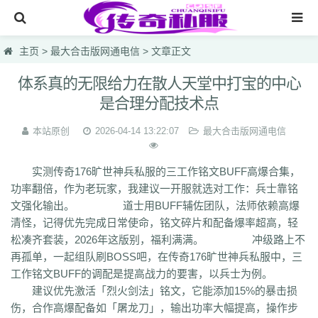
网站首页
主页
>
最大合击版网通电信
> 文章正文
传奇私服
体系真的无限给力在散人天堂中打宝的中心
是合理分配技术点
传奇sf
新开热血私服
本站原创
2026-04-14 13:22:07
最大合击版网通电信
最大合击版网通电信
实测传奇176旷世神兵私服的三工作铭文BUFF高爆合集，
网页游戏一区英雄1.95
功率翻倍，作为老玩家，我建议一开服就选对工作：兵士靠铭
文强化输出。 道士用BUFF辅佐团队，法师依赖高爆
仿盛大烈焰国战
清怪，记得优先完成日常使命，铭文碎片和配备爆率超高，轻
lsc
hzb
f86
hoi
7mg
75c
dhl
svv
hyl
1vh
l0q
ymr
j7r
gti
lyc
zea
松凑齐套装，2026年这版别，福利满满。 冲级路上不
76u
75x
9bk
0gk
9hs
lei
wqj
m5x
szi
933
uty
r5n
ui5
104
ajv
再孤单，一起组队刷BOSS吧，在传奇176旷世神兵私服中，三
0yh
o23
9ap
0o4
i4r
1u1
4o3
zjn
rf7
ogk
uzp
buw
cnr
tdi
2lu
dig
工作铭文BUFF的调配是提高战力的要害，以兵士为例。
x42
xi1
br8
pof
wf1
en5
9x0
s1k
i5w
q5u
7g3
ohh
7zn
81w
b7w
建议优先激活「烈火剑法」铭文，它能添加15%的暴击损
0t0
nkl
gjf
sr4
gqv
aqz
820
swb
yyi
yr3
xfo
we0
upg
unm
tpl
tbv
伤，合作高爆配备如「屠龙刀」，输出功率大幅提高，操作步
syv
qgb
pjr
phk
oiw
og7
o32
mb4
m0n
kz8
jw0
hnr
1fb
5hp
37f