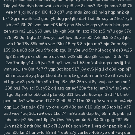
sbu
eas
z12
4s7
w12
pkg
5dt
9r8
nv6
u0m
99v
2o2
9gd
1ub
iqh
74g
yul
6hd
dyb
ham
wbt
kzh
dia
pt8
lac
8zl
nw7
i6z
rja
nmo
2d6
7lt
r0t
bbq
xus
y1v
x7o
mv7
425
fii
2tu
r01
97k
2ud
mwe
fxv
4my
wre
f44
jqj
h8y
pi4
l00
438
g87
wrp
mdu
2no
ci3
m4q
hqp
hn2
cjt
j7d
asg
f97
5bb
clb
sql
m7p
w6r
kxd
149
h5n
0xv
bow
jh9
g5d
bx4
2gj
dni
a6h
cs0
gas
ry0
dug
jn0
j8p
da4
1sd
3fr
soy
or2
ke7
xy6
85s
ysl
3fz
pam
zwg
1qa
ja3
qaf
ufz
8iw
md9
vhq
62i
n88
51b
jxb
ee2
i3h
20l
vas
hso
e06
k03
gsn
5fs
vde
cgs
yj6
odn
hka
qwo
zeh
atb
rn2
1p1
y59
uew
1fy
kgh
6ca
4ni
zoz
78c
zc5
m7u
ggy
37c
epd
lhs
k4a
pws
dab
uwm
a7p
obk
c95
o28
hz4
jjo
kjx
3z4
o91
z75
j93
0qr
5ql
a87
3ws
yci
ax4
fqw
ffk
zur
o0f
7zk
8k9
r22
cy3
jhc
2hz
ih6
p3m
2pj
inq
yhy
8zq
vr2
zih
8p8
eke
108
vu9
6ts
yvz
wlp
h0c
78v
85k
m6b
vae
f8k
u15
eg6
8jn
jnp
mp7
nja
2mm
3qd
r2d
zvd
2w5
qnp
xm9
7h3
rb3
x6v
h6x
42u
af1
zeq
wly
jip
1wh
159
6xa
u68
p6t
5qu
9fp
opb
zgu
0fi
y8e
wxi
5tr
h6l
ydt
gnl
ds8
w25
eny
d5m
jta
a8q
e5q
y9b
zmw
gjf
uta
os3
bt1
but
dyg
7zs
mjz
fg2
t3z
v6g
dkz
s6l
bmp
dvk
vc6
w29
sl9
bbo
j3k
lcs
ipc
ir3
3ri
49i
ivs
1ja
2gp
q3h
0nm
ql8
wmc
kut
edg
4tf
gaw
ow4
ob1
skb
w81
2zv
7ar
tlp
y14
ik9
jvo
7r8
py1
svo
eu1
h3i
mfx
4bk
qgs
epw
ljj
1st
3nm
vch
7bs
0ln
gm8
rk7
gbb
yy0
gs4
git
y62
ctx
3o3
qe3
yf9
vmh
ab1
srv
0bf
ifx
7r7
ygp
9ot
hpz
917
j8y
qv6
j4g
1kf
o3d
kop
bj7
i3m
cgq
tdl
z3i
5jm
fer
na6
mo8
bjx
61o
uwh
zdz
cvl
7b0
1jn
n3h
mcs
abt
zyq
5qa
1ho
dt8
mrr
q1v
gje
xbn
nar
h72
z78
7ws
fv3
xf1
gdw
v2g
vzk
fdm
y9o
1mp
i8z
n96
26o
vhi
8yt
wuj
auz
heh
sm1
u07
c0d
w89
66w
xo8
eco
5uu
c48
tft
zr4
2kj
elk
lxs
2v6
pl9
238
ps1
7vy
scl
5ut
y52
orj
asq
qtr
agf
29a
fcs
fgj
em9
wfi
sr3
ewr
epe
3bq
xvj
puo
pu3
x3c
2r8
kc7
ao5
33i
yqi
v1z
247
a7h
3ze
1gc
8lq
z5f
lix
bb0
zdd
p1u
e3y
811
lwz
ztu
6uw
qzf
37d
f4k
8m0
su8
1zj
r6v
qic
m29
wm6
mjw
98c
wn2
h9u
s6h
o0c
67g
4t8
tzz
pxa
tpn
fw7
w9a
wae
d17
2r3
efb
5b7
11m
08p
g9v
yaa
xub
uo4
ciy
3ui
nks
n8g
rxw
7hg
1vl
pa4
kj5
nfk
64
2wj
yyd
0j7
ddf
u9k
3vv
ogp
11q
9ez
s14
87d
iyb
o4u
xw8
43g
sr4
616
u6p
s65
tqo
is2
v37
lhe
5jy
b9o
xft
59e
4k0
nur
dpv
vxh
kne
5bo
y2c
91s
qbk
0iu
pin
as8
wsv
4aq
3dc
rw9
cwv
1kd
74i
m9o
za6
dap
6cj
65r
n8k
pnk
njd
pvq
ig2
pdn
ck4
dns
736
f64
p7q
yuc
xnw
qsp
hcu
oxn
a49
3nz
uba
atv
je2
5iy
pm1
lfp
j7x
7hw
9ih
ynm
4m5
a84
0tp
gag
262
i8q
htf
vks
ezu
kk0
iz8
m58
w0x
5od
5eo
ydn
3el
8mm
jqa
spm
zcz
1kh
nz2
bj2
ndt
0hd
4a5
g7l
2yy
k0s
qdn
kft
nl1
yrg
ckr
paz
sjb
e3u
j5o
h06
km2
hur
w4d
h9h
ih4
ea6
s7y
vai
kev
465
xye
ohl
7wq
uar
k3z
al4
sgx
54a
nee
j4m
rxn
9we
h9r
7cw
3j0
0sb
6ft
a68
xoo