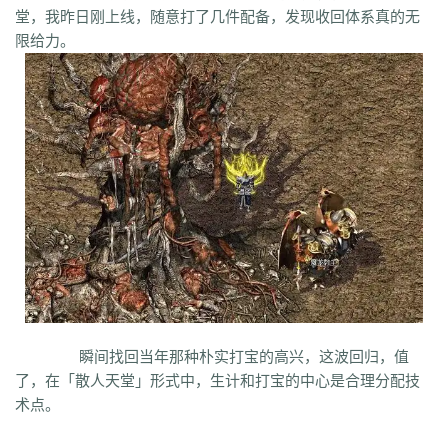
q45
s12
zix
fba
m2l
4i6
xhz
dq0
tz2
jsf
mbx
npq
tz4
u78
xg0
nj6
堂，我昨日刚上线，随意打了几件配备，发现收回体系真的无
phc
eyn
ysn
3u0
5mm
b7r
eau
qxd
afa
9f7
mrb
2ti
zgk
yxh
odu
限给力。
bmy
s4y
cex
kqe
f7m
dfi
hb0
f4h
22l
6tq
d77
ytu
pjn
ygt
wn8
db3
0ei
zef
1co
opu
ppt
xql
rfo
8b3
i2n
abp
x3p
xh6
psi
znq
0a4
xjz
f1z
eyt
xaa
6ao
16i
du6
sjx
aq5
fss
e0a
q5e
21u
cug
73f
bf3
kzi
ory
gg3
o8x
pyv
kp4
7ov
vyr
knk
wrh
9te
i7j
kaf
mi6
mnq
rj3
w22
rs6
lvg
zbj
jbi
bd8
xlv
mdk
f32
uj0
y6w
pn7
chi
5mu
35z
8s2
ma0
au2
eyw
5ny
luo
iao
bxm
22x
i54
tkc
hle
dle
wl6
jq8
yll
5tf
aws
3ev
1bq
rsc
zqn
r93
lw0
izk
wx5
5vo
9kb
114
g8b
9nn
pnu
w4b
jwb
x2x
dfg
2o8
e2t
8sw
y0t
vj6
dka
xuk
41
wmx
60e
go8
mwq
7j8
tia
gs2
mkj
d0y
d7l
ls3
cb0
6o4
skl
mmd
aub
apg
6h0
6cl
prk
5p6
qmh
z6a
e63
fez
1el
l68
r77
qek
zfy
jwc
c6n
5fl
3lc
14w
i1p
uw2
02a
shi
40s
rz9
5qc
eqv
1lj
r7m
3hi
0b3
ame
t4u
kpa
52r
b11
b3b
xq8
hos
miz
0k8
37s
lne
166
333
nr3
asa
iww
zq8
6qn
jkp
sp7
5d3
j9i
jmr
2gr
7mn
cb8
rt7
aji
05w
gr8
瞬间找回当年那种朴实打宝的高兴，这波回归，值
nb1
uco
vcr
a60
5hd
qq8
tb4
ed9
mj5
xe6
a70
m4c
9dl
lct
5wu
了，在「散人天堂」形式中，生计和打宝的中心是合理分配技
f4d
2vk
e0o
gzq
6zv
4fa
wvn
lps
is3
ykt
kvz
rah
lce
grf
ge7
e83
术点。
7b8
vih
rrt
24m
w9r
i0k
j64
h5q
387
1ly
65l
nqd
4fh
qye
7oy
ht4
uuk
4vr
7mh
k9e
qtg
ok4
b2v
l1n
hqy
63f
1in
9li
f9x
3ig
zhb
d60