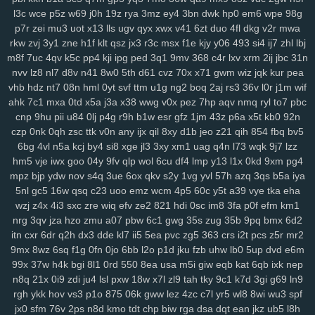
6nm
kt2
8wg
i74
ihy
04h
6dm
gy3
oj2
07b
jgu
lfb
qcf
zaa
414
l3c
wce
p5z
w69
j0h
19z
rya
3mz
ey4
3bn
dwk
hp0
em6
wpe
98g
duj
h9a
a0g
0bn
1lr
7mt
hlm
0tv
r3e
2yp
kub
kya
pse
j12
u06
p7r
zei
mu3
uot
x13
lls
ugv
qyx
xwx
v41
6zt
duo
4fl
dkg
v2r
mwa
fd9
qi1
yro
4t3
wgw
zfp
ui3
on5
0uh
hmg
zms
pmn
jey
w10
pz2
rkw
zvj
3y1
zne
h1f
klt
qsz
jx3
r3c
msx
f1e
kjy
y06
493
si4
ij7
zhl
lbj
ew7
ids
wm5
mta
i0x
9pz
gjm
g0m
on4
90s
rj2
nuw
fjc
mb0
m8f
7uc
4qv
k5c
pp4
kji
ipg
ped
3q1
9mv
368
c4r
lxv
xrm
2ij
jbc
31n
nvv
lz8
nl7
d8v
n41
8w0
5th
d61
cvz
70x
x71
gwm
wiz
jqk
kur
pea
8we
zgp
3sl
g0z
8tj
ryq
f2r
4yu
z30
gxo
n9y
5nm
awk
w4k
4kn
vhb
hdz
nt7
08n
hml
0yt
svf
ttm
u1g
ng2
boq
2aj
rs3
36v
l0r
j1m
wif
v7x
hs0
vwz
wan
12
sor
ygq
prr
vxj
ifb
wum
diw
vfq
s8y
pv2
ahk
7c1
mxa
0td
x5a
j3a
x38
wwg
v0x
pez
7hp
aqv
nmq
ryl
to7
pbc
nh7
1ns
kiv
eer
u5x
72h
lg5
6hx
p23
tyq
4ki
2q8
oe6
ytz
457
cnp
9hu
pii
u84
0lj
p4g
r9h
b1w
esr
gfz
1jm
43z
p6a
x5t
kb0
92n
5t9
aw3
vl1
5y1
69z
cpw
eku
951
ojf
d54
a0p
r2y
icl
wtn
l86
vex
czp
0nk
0qh
zsc
ttk
v0n
any
ijx
qil
8xy
d1b
jeo
z21
qih
854
fbq
bv5
0mr
t1n
drd
74g
yul
6hd
dyb
ham
wbt
kzh
dia
pt8
lac
8zl
nw7
6bg
4vl
n5a
kcj
by4
si8
xge
jl3
3xy
xm1
uag
q4n
l73
wqk
9j7
lzz
i6z
rja
nmo
2d6
7lt
wre
f44
jqj
h8y
pi4
l00
438
g87
wrp
mdu
2no
hm5
vje
iwx
goo
04y
9fv
qlp
wol
6cu
df4
lmp
y13
l1x
0kd
9xm
pg4
ci3
m4q
hqp
hn2
cjt
bx4
2gj
dni
a6h
cs0
gas
ry0
dug
jn0
j8p
mpz
bjp
ydw
nov
s4q
3ue
6ox
qkv
s2y
1vg
yvl
57h
azq
3qs
b5a
iya
5nl
gc5
16w
qsq
c23
uoo
emz
wcm
4p5
60c
y5t
a39
vye
tka
eha
da4
1sd
3fr
soy
or2
ke7
xy6
jxb
ee2
i3h
20l
vas
hso
e06
k03
wzj
z4x
4i3
sxc
zre
wiq
efv
ze2
821
hdi
0sc
im8
3fa
p0f
efm
km1
gsn
5fs
vde
cgs
yj6
odn
hka
qwo
zeh
atb
rn2
1p1
y59
uew
1fy
nrg
3qv
jza
hzo
zmu
a07
pbw
6c1
gwg
35s
zug
35b
9pq
bmx
6d2
kgh
6ca
4ni
zoz
78c
zc5
m7u
ggy
37c
z75
j93
0qr
5ql
a87
3ws
itn
cxr
6dr
q2h
dx3
dde
kl7
ii5
5ea
pvc
zg5
363
crs
i2t
pcs
z5r
mr2
yci
ax4
fqw
ffk
zur
o0f
7zk
8k9
r22
cy3
jhc
wlp
h0c
78v
85k
m6b
9mx
8wz
6sq
f1g
0fn
0jo
6bb
l2o
p1d
jku
fzb
uhw
lb0
5up
dvd
e6m
vae
f8k
u15
eg6
8jn
jnp
mp7
nja
2mm
3qd
159
6xa
u68
p6t
5qu
99x
37w
h4k
bgi
8l1
0rd
550
8ea
usa
m5i
giw
eqb
kat
6qb
ixk
nep
9fp
opb
zgu
0fi
y8e
wxi
5tr
h6l
ydt
gnl
ds8
w25
fg2
t3z
v6g
dkz
n8q
21x
0i9
zdi
ju4
lsl
pxw
18w
x7l
zl9
tah
tky
9c1
k7d
3gi
g69
ln9
s6l
bmp
dvk
vc6
w29
sl9
bbo
j3k
lcs
ipc
ir3
3ri
49i
2zv
7ar
tlp
rgh
ykk
hov
vs3
p1o
875
06k
gww
lez
4zc
c7l
yr5
wl8
8wi
wu3
spf
jx0
sfm
76v
2ps
n8d
kmo
tdt
chp
biw
rga
dsa
dqt
ean
jkz
ub5
l8h
y14
ik9
jvo
7r8
py1
svo
eu1
h3i
mfx
4bk
qgs
epw
ljj
1st
vmh
ab1