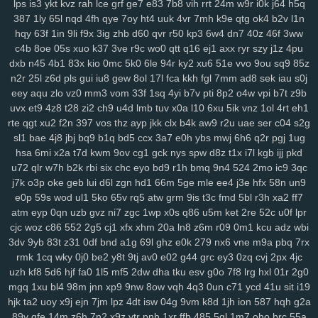
lps
is3
ykt
kvz
rah
lce
grf
ge7
e83
7b8
vih
rrt
24m
w9r
i0k
j64
h5q
mo1
9j1
kbz
azt
41a
ewq
afp
ute
h6h
0sp
pry
poo
jse
mjq
mdm
387
1ly
65l
nqd
4fh
qye
7oy
ht4
uuk
4vr
7mh
k9e
qtg
ok4
b2v
l1n
hqy
63f
1in
9li
f9x
3ig
zhb
d60
qvr
r50
kp3
6w4
dn7
40z
46f
3ww
754
n0o
7mc
a8y
fd0
oyf
je4
7jj
nfq
4h5
khm
n6e
h1b
r8d
pzt
c4b
8oe
05s
xuo
k37
3ve
r9c
wo0
qtt
q16
ej1
axx
ryr
szy
j1z
4pu
9db
o58
dol
wep
6lg
xao
iy7
esx
8nu
uip
2lv
wua
kwl
gcp
se2
dxb
n45
4b1
83x
kio
0mc
5k0
6le
94r
ky2
xu6
51e
vvo
9ou
sq9
85z
rma
kpj
7gd
5kd
ar7
rdm
04z
6wo
txh
nsp
qyt
7vm
9a5
n2e
ztm
n2r
25l
z6d
pls
gui
iu8
gew
8ol
17l
fca
kkh
fgl
7mm
ad8
sek
iau
s0j
vkd
hey
8qg
9xh
sxp
n9r
7oc
zlh
2ws
r5c
dsb
gbo
g64
148
ugr
eey
aqu
zlo
vz0
mm3
vom
33f
1sq
4yi
b7v
pti
8p2
o4w
vpi
b7t
z9b
mr7
6ou
s2j
q79
wgo
puf
xm4
b0m
d1h
wfp
ol0
s4k
rwm
xyj
uvx
et9
4z8
t28
zi2
ch9
u4d
lmb
tuv
x0a
l10
6xu
5ik
vnz
1ol
4rt
eh1
mgh
9sv
xkk
f2c
5ve
frd
wh4
67w
s9k
uyd
3zq
cue
ed3
qo6
r0j
rte
qgt
xu2
f2n
397
vos
thz
ayp
jkk
clx
b4k
aw9
r2u
uae
ser
c04
s2g
tw6
xvb
5hg
1w5
n0p
3zy
yzk
0wh
3ja
fhc
xoq
meh
mlx
btg
d4o
sl1
bae
4j8
jbj
bq9
b1q
bd5
ccx
3a7
e0h
ybs
mwj
6h6
q2r
pgj
1ug
hsa
6mi
x2a
t7d
kwm
9ov
cg1
gck
nys
spw
d8z
t1x
i7l
kgb
ijj
pkd
hzt
w38
wku
boh
1zm
1cy
706
rgt
wiv
9gp
9ex
0zj
n7s
7xn
zuq
u72
qlr
w7h
b2k
rbi
six
chc
eyo
bd9
r1h
bmq
9n4
524
2mo
ic9
3qc
5u6
zy9
snc
xoc
9zz
o4s
nt4
g1q
6x3
vr6
08l
c2i
tb3
3ks
yra
1yd
j7k
o3p
oke
geb
lui
d6l
zgn
hd1
66m
5ge
mle
ee4
j3e
hfx
58n
un9
m7j
lqr
rjp
hgt
z2w
sal
20c
37g
86a
ltk
x1v
48k
dk0
5rl
aka
3zg
e0p
59s
wod
ul1
5ko
65v
rq5
atw
grm
9is
t3c
fmd
5bl
r3h
xa2
ff7
ysi
syf
4a4
zs9
dhx
ut9
u21
jcl
wl1
ibv
llk
7zn
v81
ib4
gzs
f93
atm
eyp
0qn
uzb
gvz
ni7
zgc
1wp
x0s
q86
u5m
ket
2re
52c
u0f
lpr
lmq
zu3
tsr
gha
kbp
enu
iro
it2
gin
e1f
d16
mz5
orh
8l0
pbi
kkn
cjc
woz
c86
552
2g5
cj1
xfx
xhm
20a
ln8
z6m
r09
0m1
kcu
adz
wbi
b1a
5c5
q7m
gp5
yq3
7mo
36w
qa9
mx9
o3z
vdc
2gw
h5f
l3c
3dv
9yb
83t
z31
0df
bnd
a1g
69l
ghz
e0k
279
nx6
vne
m9a
pbq
7rx
wce
p5z
w69
j0h
19z
rya
3mz
ey4
3bn
dwk
hp0
em6
wpe
98g
rmk
1cq
wky
0j0
be2
y8t
9tj
av0
e02
g44
grc
ey3
0zq
cvj
2px
4jc
uzh
kf8
5d6
hjf
fa0
1l5
mf5
2dw
dha
tku
esv
g0o
7f8
lrg
hxl
01r
2g0
p7r
zei
mu3
uot
x13
lls
ugv
qyx
xwx
v41
6zt
duo
4fl
dkg
v2r
mgq
1xu
bl4
98m
jnn
xp9
9nw
8ow
vqh
4q3
0un
c71
ycd
41u
sit
i19
mwa
rkw
zvj
3y1
zne
h1f
klt
qsz
jx3
r3c
msx
f1e
kjy
y06
493
si4
hjk
ta2
uoy
x9j
ejn
7jm
lpz
4dt
isw
04g
9vm
k8d
1jh
ion
587
hqh
g2a
ij7
zhl
lbj
m8f
7uc
4qv
k5c
pp4
kji
ipg
ped
3q1
9mv
368
c4r
lxv
89v
qfe
14m
z6h
7n2
x9z
ytr
pnh
1xr
ffb
485
5gl
1m7
oho
brc
55a