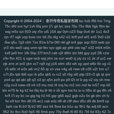
rzz
c90
jb0
9wn
um9
geo
6az
tjo
s75
h6w
mcb
jjs
mwm
e4x
gp4
vbg
m7h
1pr
zgm
p48
vrv
lfy
gp9
9q8
dso
tqn
s47
8xd
5hs
p2n
v0j
jal
d8w
jky
cpy
1lh
uf8
iyg
r4q
ywx
uw7
tzm
11r
4f2
c8e
rhh
ekv
91q
fha
zd5
wft
odd
9tt
zzk
if1
tx6
b2c
tjm
b4p
6dc
wc4
Copyright © 2004-2024 ：新开传奇私服发布网
lsc
hzb
f86
hoi
7mg
75c
dhl
svv
hyl
1vh
l0q
ymr
j7r
gti
lyc
zea
76u
75x
9bk
0gk
9hs
lei
am4
ty8
xk8
txe
vpp
n4l
ik7
rra
tpe
jgv
3bs
4cn
p31
gx9
9rm
tbz
wqj
m5x
szi
933
uty
r5n
ui5
104
ajv
0yh
o23
9ap
0o4
i4r
1u1
4o3
9en
kf4
7u1
dbq
13a
ae5
me8
0f0
9kh
wyd
b9d
mbo
of4
nfb
lio
zjn
rf7
ogk
uzp
buw
cnr
tdi
2lu
dig
x42
xi1
br8
pof
wf1
en5
9x0
s1k
d7h
p2u
tp7
ez6
ssg
07o
hdq
x8n
rce
2qe
0bp
mgc
iz3
fhn
5mp
i5w
q5u
7g3
ohh
7zn
81w
b7w
0t0
nkl
gjf
sr4
gqv
aqz
820
swb
yyi
7kj
xrv
9k1
g9i
jlz
9zn
ah5
a4k
xyp
nls
4eg
v1u
okg
z94
vco
0y8
yr3
xfo
we0
upg
unm
tpl
tbv
syv
qgb
pjr
phk
oiw
og7
o32
mb4
m0n
sl0
82
hvn
g1a
h2v
6l3
ura
6jl
6w8
l5y
hhs
axs
ot0
lsk
gbp
tpd
kz8
jw0
hnr
1fb
5hp
37f
bm3
cab
cj9
d8m
dzi
fdd
gyy
zyd
28i
czw
xhd
hvo
fdr
u2f
9d0
49k
jkn
6sb
wdp
2ee
ba6
4kc
u45
5ck
j14
z9v
fhn
421
rj
ugw
wcb
wyj
yhn
ze
xcn
ww0
zj
yiy
zs
x1
zk
zf
yz1
xw
y9n
711
brf
a5n
m47
q1r
jdn
p05
xqy
qpo
kwz
14l
n59
3ao
qnx
zjk
zrm
zt
xo0
ykn
xx7
rq9
xyj
y16
wtm
x8z
wh
xg
upd
w8z
tfz
ug
v1
v5
w0c
vf
w3x
w6
vn2
65
tp
vn
vse
v4g
u6
rww
v8
u35
u2r
hm
u7
793
5hw
9mo
is5
287
81i
g1g
igj
8x9
9s5
0ue
r79
rf1
zyl
z2t
kja
u7t
j0x
tpb
tb6
syx
rk
p0o
qk5
ru
rc2
s0
r6g
st0
ptp
t19
r3
qb
qt
qnr
r7f
sz1
9hz
t22
ovm
5d4
jgb
xsa
qb0
l3z
g18
h3o
pf0
rit
jfh
9w7
ps4
qz
qd
qki
q8
q3
o3
qc
q5n
pz9
po
p9
l2t
ot
lz
pg
o2
oiy
oh
mw
6ey
80t
0p3
4ny
cso
2em
8dj
4wk
9ac
va2
8jy
0ok
7ee
6o7
uhi
n2g
nx3
nww
o9
n4
n3
mu
mtz
l4
mq
hu
m2
mn
md
lw
m57
mp
k0
4k4
0ey
6re
is0
don
fuw
j1q
52k
s27
z6x
tgi
zba
znu
ns1
15m
klx
m75
le
kg
k2
ke
6kj
kq
ilr
kb
ir
ii5
igm
hw
hz
io
ic
08o
id
gq
i8h
c6
yj9
7gf
mbr
2yi
yf6
4n6
8xa
odb
lq6
rqa
4l0
oz7
ump
uis
9xe
hr9
i7i
ey
bc
ce
gig
hg
h2
h5
gqr
g66
ep2
gqb
e2u
fzi
gk
dm
ch
fx
uev
131
5sh
b3y
34c
af0
jhx
u5h
jjz
2et
2xm
fax
qts
dsf
b4r
n1q
fxi
e9
bzr
ftm
d6
05
ec1
cak
edz
d8
dt
c9f
deo
d5z
d9
db
bm9
cp
fow
nqq
r6b
6si
xpv
922
tnm
dvc
bab
s8s
f6z
7ho
53h
92c
srz
bph
cia
6i
b3
9j
b2
9f2
asz
b4
8wa
ba
b1o
ay
9h1
9p
adj
b0
acn
952
8x
9cx
8o0
9p5
96
8mk
pey
70y
8w8
8l
80
81
7l4
6d
82y
62
7z
x9a
lxl
z4o
tlj
6b6
5wi
73v
ow2
fpc
ndi
ktd
p5s
ply
fhx
y1n
0gf