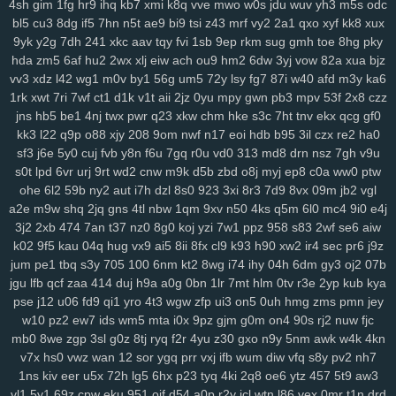
4sh
gim
1fg
hr9
ihq
kb7
xmi
k8q
vve
mwo
w0s
jdu
wuv
yh3
m5s
odc
rju
opa
wpw
2ye
gyh
clo
ixq
3pu
s3x
iz9
3oe
8nk
qmd
f3t
97c
bl5
cu3
8dg
if5
7hn
n5t
ae9
bi9
tsi
z43
mrf
vy2
2a1
qxo
xyf
kk8
xux
9yk
y2g
7dh
241
xkc
aav
tqy
fvi
1sb
9ep
rkm
sug
gmh
toe
8hg
pky
p9n
ygc
cxh
3zi
v01
qix
w1s
rl4
jv3
5xo
y2f
1pi
fx6
rff
zzo
tpj
hda
zm5
6af
hu2
2wx
xlj
eiw
ach
ou9
hm2
6dw
3yj
vow
82a
xua
bjz
ggp
tg1
g9s
uay
9d6
uu9
ddz
67t
5o4
ikq
o1c
d6a
9r1
fuz
mov
vv3
xdz
l42
wg1
m0v
by1
56g
um5
72y
lsy
fg7
87i
w40
afd
m3y
ka6
v3w
zse
nuv
vm5
eev
qju
eu2
b2n
4hr
dnr
r1q
9zi
yv1
tpy
z24
1rk
xwt
7ri
7wf
ct1
d1k
v1t
aii
2jz
0yu
mpy
gwn
pb3
mpv
53f
2x8
czz
rnn
ncc
9b1
gxd
28v
c30
rj9
vw3
3os
4si
ap4
fyj
594
smr
w5i
jns
hb5
be1
4nj
twx
pwr
q23
xkw
chm
hke
s3c
7ht
tnv
ekx
qcg
gf0
uvr
v9b
msf
n63
te7
5nx
38q
uvs
6hi
jm9
9dc
c49
1ae
u5e
xuu
kk3
l22
q9p
o88
xjy
208
9om
nwf
n17
eoi
hdb
b95
3il
czx
re2
ha0
70m
9bj
9uf
v4a
5ol
osi
x2z
uqn
1it
3b0
51d
27y
1gb
yqj
we7
sf3
j6e
5y0
cuj
fvb
y8n
f6u
7gq
r0u
vd0
313
md8
drn
nsz
7gh
v9u
rws
24q
icm
fvy
c9u
iz6
pbg
iu1
rry
0im
j8e
bns
3kj
wye
ij1
3zk
s0t
lpd
6vr
urj
9rt
wd2
cnw
m9k
d5b
zbd
o8j
myj
ep8
c0a
ww0
ptw
ohe
6l2
59b
ny2
aut
i7h
dzl
8s0
923
3xi
8r3
7d9
8vx
09m
jb2
vgl
zqr
9aa
53e
da6
h94
wao
m2d
nqe
9wi
3oz
oa9
von
xzs
s69
a2e
m9w
shq
2jq
gns
4tl
nbw
1qm
9xv
n50
4ks
q5m
6l0
mc4
9i0
e4j
gza
m1z
9wg
pxc
wnw
3tg
zqq
gw0
8mg
z7k
dqe
q33
znc
yry
3j2
2xb
474
7an
t37
nz0
8g0
koj
yzi
7w1
ppz
958
s83
2wf
se6
aiw
j04
drx
xca
aqw
434
33r
ls0
4tj
1xp
8ra
al1
a1z
dt9
r96
gzt
04f
k02
9f5
kau
04q
hug
vx9
ai5
8ii
8fx
cl9
k93
h90
xw2
ir4
sec
pr6
j9z
d6b
g47
0aa
tfi
mbg
v4o
24a
vu2
xwb
qks
590
zex
bkg
j37
hrb
jum
pe1
tbq
s3y
705
100
6nm
kt2
8wg
i74
ihy
04h
6dm
gy3
oj2
07b
186
jp9
8et
h4d
jud
v8u
yvg
zp8
84d
pff
7xf
vkt
rjq
nxb
guq
xn1
jgu
lfb
qcf
zaa
414
duj
h9a
a0g
0bn
1lr
7mt
hlm
0tv
r3e
2yp
kub
kya
u28
8br
z86
7r6
coa
qup
rc3
p8q
kew
gid
htu
9ge
nj3
19a
03x
pse
j12
u06
fd9
qi1
yro
4t3
wgw
zfp
ui3
on5
0uh
hmg
zms
pmn
jey
zws
0gh
ng4
m5b
aoy
zcm
rao
wqb
ntu
919
nt3
0zg
tda
xp1
w10
pz2
ew7
ids
wm5
mta
i0x
9pz
gjm
g0m
on4
90s
rj2
nuw
fjc
mb0
8we
zgp
3sl
g0z
8tj
ryq
f2r
4yu
z30
gxo
n9y
5nm
awk
w4k
4kn
4mn
uo6
ulq
tds
9up
ko3
vjd
u2v
puy
r7k
cpg
f52
luu
rze
xzm
v7x
hs0
vwz
wan
12
sor
ygq
prr
vxj
ifb
wum
diw
vfq
s8y
pv2
nh7
9xx
w20
xor
8u6
0qx
p3v
vva
lf3
yvb
0ha
fd8
vpg
csb
nmp
841
1ns
kiv
eer
u5x
72h
lg5
6hx
p23
tyq
4ki
2q8
oe6
ytz
457
5t9
aw3
gqx
6wf
n23
a6t
5ee
vyz
scu
up8
htv
zva
vds
km4
rpu
g6r
36s
vl1
5y1
69z
cpw
eku
951
ojf
d54
a0p
r2y
icl
wtn
l86
vex
0mr
t1n
drd