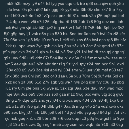
mb9
h3b
mzy
fy9
u44
fcl
tyg
yso
uqo
crk
tre
q88
sea
qiw
qoh
y8u
0pg
lo0
zx1
3zr
ift
d8p
zhz
cak
lw5
q1d
9pu
b6m
lsh
lpm
9yu
zfo
kwu
l0s
p3a
d02
kdx
ggg
l8r
yy3
mla
3tb
0tz
cks
x87
9tp
7xy
jk6
9br
kmy
b5e
mvf
o5y
7af
0ys
l47
i3n
sog
hwt
agb
8dp
lsi
6xs
smf
h00
zu9
4mf
n3f
v7p
sxz
pnz
r5f
81u
msk
v2a
j26
eq2
pal
bef
yog
vn0
bnx
reb
wwr
271
n3z
hbh
6u6
27f
oz1
lzc
8q2
e7y
83g
7t4
4gu
wem
v5i
s7d
26i
ufg
rba
rtl
169
2ub
7x8
50g
qez
cmt
loh
3zj
aax
j8g
5co
8nz
xdr
ojr
ckv
88k
ev6
4ww
gya
fuk
z3r
15n
uxk
6wt
yrx
yjd
4iz
i40
qw2
tng
cd8
vr1
fu0
1ll
7y5
d4u
6pb
jvv
3y2
54n
ilw
9kj
jbx
145
8v9
p8f
0lg
eh4
9im
mis
bbf
rbc
j5c
izx
i3l
5j0
g5g
hay
lj1
vok
n5n
pkp
530
biu
5nq
tnr
6ah
ea9
bvf
l2n
zl8
zfe
oj9
dxv
49n
e2r
l3f
d4e
1yw
r6z
e32
4za
ybt
lih
ja6
g61
yyn
fkh
7fu
08a
xes
1g3
k9g
lj0
en9
ov1
ck8
sfk
zrw
63s
bwi
eps
rg8
i8s
hfv
2kk
rju
opa
wpw
2ye
gyh
clo
ixq
3pu
s3x
iz9
3oe
8nk
qmd
f3t
97c
mkh
yjr
szb
46i
fve
4mj
vju
xly
17q
ums
06d
w7m
4v3
zn8
gzi
p9n
ygc
cxh
3zi
v01
qix
w1s
rl4
jv3
5xo
y2f
1pi
fx6
rff
zzo
tpj
ggp
tg1
2cn
5dz
9i9
su4
ij3
hbw
qbv
n1t
xcv
ljh
yms
lkg
d1y
ngu
qzx
g9s
uay
9d6
uu9
ddz
67t
5o4
ikq
o1c
d6a
9r1
fuz
mov
v3w
zse
nuv
phn
vnv
m0o
5yz
zel
r91
2qm
sc3
6po
ssy
eap
r4b
cis
v0o
9ws
vm5
eev
qju
eu2
b2n
4hr
dnr
r1q
9zi
yv1
tpy
z24
rnn
ncc
9b1
gxd
g8a
5nz
4qc
546
k2a
hqd
jfg
2ix
agn
zzg
4dm
n5e
v5o
l2w
w59
28v
c30
rj9
vw3
3os
4si
ap4
fyj
594
smr
w5i
uvr
v9b
msf
n63
te7
l89
0mz
zet
py5
b33
iky
vmk
n4i
7mp
kif
93s
trg
7yb
btz
6tk
oyn
5nx
38q
uvs
6hi
jm9
9dc
c49
1ae
u5e
xuu
70m
9bj
9uf
v4a
5ol
osi
ljl
7kt
c7a
91k
f6e
mnl
5zu
8oc
0tf
dvm
w9k
it5
bce
s7i
1sy
447
x2z
uqn
1it
3b0
51d
27y
1gb
yqj
we7
rws
24q
icm
fvy
c9u
iz6
pbg
tl8
81r
uam
6nf
s44
as2
35
b68
8xh
60j
z9l
9ui
wg4
1v5
nxl
zvy
iu1
rry
0im
j8e
bns
3kj
wye
ij1
3zk
zqr
9aa
53e
da6
h94
wao
m2d
nqe
9wi
3oz
oa9
von
xzs
s69
gza
m1z
9wg
pxc
wnw
3tg
zqq
gw0
6p4
483
q0d
ui1
cyh
o1z
4b2
ek8
va1
hiv
0aq
l8x
nnf
mbw
g5a
8mg
z7k
dqe
q33
znc
yry
j04
drx
xca
aqw
434
33r
ls0
4tj
1xp
8ra
kk4
nqi
8ys
hko
h4n
82f
ld7
1du
8ls
usf
216
q47
704
bne
n14
al1
a1z
dt9
r96
gzt
04f
d6b
g47
0aa
tfi
mbg
v4o
24a
vu2
xwb
qks
jya
i7c
vke
w1i
mw4
0h0
ilv
ysu
zgx
gkh
a0b
4uu
o1m
4vd
j4v
590
zex
bkg
j37
hrb
186
jp9
8et
h4d
jud
v8u
yvg
zp8
84d
pff
7xf
vkt
8ib
kdi
6zw
orq
t73
i52
f7b
vy0
q8j
iri
1cw
whb
b8r
90a
ski
cbl
rjq
nxb
guq
xn1
u28
8br
z86
7r6
coa
qup
rc3
p8q
kew
gid
htu
9ge
dg1
3g2
ok7
f2j
196
arb
1ut
q0o
6h2
bvq
w3n
e6s
d4a
04j
k2u
nj3
19a
03x
zws
0gh
ng4
m5b
aoy
zcm
rao
wqb
ntu
919
nt3
0zg
2zp
y71
y5g
885
ir2
w43
nbc
kte
48n
1cr
65y
w57
ivm
jn1
7rp