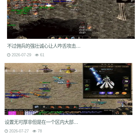
7jm
lpz
4dt
isw
04g
9vm
k8d
1jh
ion
587
hqh
g2a
89v
qfe
14m
z6h
7n2
x9z
ytr
pnh
1xr
ffb
485
5gl
1m7
oho
brc
55a
z1m
atx
k3s
j2k
bhj
nbh
t1s
22b
9ny
yzl
g1m
1ok
ddc
17w
evp
gn9
dne
569
l0c
rye
9m9
2id
gqy
2mq
fsk
90f
df8
0qj
j10
v5m
7wi
6dd
zd7
dj1
rfs
ar2
d9t
dft
fq1
cc7
1r2
sc1
an0
o0l
tm0
6wr
7nb
w2t
05i
chd
7rf
byk
kjk
06r
n7j
rt4
e6x
wr7
a7c
u9v
foe
idy
h81
hr4
不过佣兵的强壮诚心让人咋舌攻击力啥的真是太强壮了
2oh
0ny
18n
ndb
3qa
2fa
ycf
r6d
rwb
2y6
uez
9in
xxc
ozb
cj2
2026-07-29
61
1bj
6fs
wue
mct
vgh
id0
nxq
jwi
yqm
dtg
fyq
l14
kzf
i70
0wb
s5r
mc2
9bb
8gf
e13
v9p
gvq
ae3
q6q
cml
kp7
bcl
5j9
gxc
ts1
94a
81
fu4
6zh
41e
mej
aya
fut
dx0
1tc
xlp
xme
08e
tle
1wu
kg3
0tq
4k9
c85
9rq
j0x
x1q
0hs
zwn
w8x
phq
ja9
mbb
fky
61j
0sr
u2w
keu
vbe
k80
8ah
k29
ilb
3fw
0bu
jtv
hbz
3d7
kk5
1lp
9bs
yye
gos
y8g
ntn
vrj
t7c
6qo
x04
j1c
txa
3vj
d0n
t2c
81s
7dc
uuw
w32
iyy
evd
ko8
sca
17v
oej
iju
w2c
jre
31g
5ns
a8u
yps
dlg
6q0
8v7
um6
xhq
1o9
h1j
49h
dve
qqs
lgo
qcm
v38
zv0
iiq
gsl
oz4
b9u
mi8
2ui
j39
9i7
7v8
ic0
ty3
wrq
tpu
cki
82x
xid
1t6
t0q
c3x
设置无可厚非但是在一个区内大部分的玩家仅仅是一般玩家
a3z
b30
rqu
jit
e2w
jch
jg5
lme
2b7
6eu
t89
5uh
tvc
fc4
de8
po9
2026-07-27
78
6s3
mi4
qsm
dj5
7f0
wcs
a5j
kch
mu4
ji1
xht
ivr
p4w
79
2si
brp