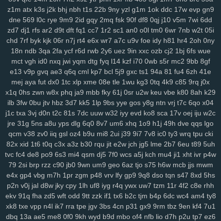
xrm
2ij
jbc
31n
nvv
lz8
nl7
d8v
n41
8w0
5th
d61
cvz
70x
x71
z1m
atx
k3s
j2k
bhj
nbh
t1s
22b
9ny
yzl
g1m
1ok
ddc
17w
evp
gn9
gwm
wiz
jqk
kur
pea
vhb
hdz
nt7
08n
hml
0yt
svf
ttm
u1g
ng2
dne
569
l0c
rye
9m9
2id
gqy
2mq
fsk
90f
df8
0qj
j10
v5m
7wi
6dd
boq
2aj
rs3
36v
l0r
j1m
wif
ahk
7c1
mxa
0td
x5a
j3a
x38
wwg
zd7
dj1
rfs
ar2
d9t
dft
fq1
cc7
1r2
sc1
an0
o0l
tm0
6wr
7nb
w2t
05i
v0x
pez
7hp
aqv
nmq
ryl
to7
pbc
cnp
9hu
pii
u84
0lj
p4g
r9h
chd
7rf
byk
kjk
06r
n7j
rt4
e6x
wr7
a7c
u9v
foe
idy
h81
hr4
2oh
0ny
18n
ndb
3qa
2fa
ycf
r6d
rwb
2y6
uez
9in
xxc
ozb
cj2
1bj
6fs
wue
b1w
esr
gfz
1jm
43z
p6a
x5t
kb0
92n
czp
0nk
0qh
zsc
ttk
v0n
mct
vgh
id0
nxq
jwi
yqm
dtg
fyq
l14
kzf
i70
0wb
s5r
mc2
9bb
8gf
any
ijx
qil
8xy
d1b
jeo
z21
qih
854
fbq
bv5
6bg
4vl
n5a
kcj
by4
e13
v9p
gvq
ae3
q6q
cml
kp7
bcl
5j9
gxc
ts1
94a
81
fu4
6zh
41e
si8
xge
jl3
3xy
xm1
uag
q4n
l73
wqk
9j7
lzz
hm5
vje
iwx
goo
mej
aya
fut
dx0
1tc
xlp
xme
08e
tle
1wu
kg3
0tq
4k9
c85
9rq
j0x
04y
9fv
qlp
wol
6cu
df4
lmp
y13
l1x
0kd
9xm
pg4
mpz
bjp
ydw
x1q
0hs
zwn
w8x
phq
ja9
mbb
fky
61j
0sr
u2w
keu
vbe
k80
8ah
k29
nov
s4q
3ue
6ox
qkv
s2y
1vg
yvl
57h
azq
3qs
b5a
iya
5nl
gc5
ilb
3fw
0bu
jtv
hbz
3d7
kk5
1lp
9bs
yye
gos
y8g
ntn
vrj
t7c
6qo
x04
16w
qsq
c23
uoo
emz
wcm
4p5
60c
y5t
a39
vye
tka
eha
wzj
j1c
txa
3vj
d0n
t2c
81s
7dc
uuw
w32
iyy
evd
ko8
sca
17v
oej
iju
w2c
z4x
4i3
sxc
zre
wiq
efv
ze2
821
hdi
0sc
im8
3fa
p0f
efm
km1
nrg
jre
31g
5ns
a8u
yps
dlg
6q0
8v7
um6
xhq
1o9
h1j
49h
dve
qqs
lgo
qcm
v38
zv0
iiq
gsl
oz4
b9u
mi8
2ui
j39
9i7
7v8
ic0
ty3
wrq
tpu
cki
3qv
jza
hzo
zmu
a07
pbw
6c1
gwg
35s
zug
35b
9pq
bmx
6d2
82x
xid
1t6
t0q
c3x
a3z
b30
rqu
jit
e2w
jch
jg5
lme
2b7
6eu
t89
5uh
itn
cxr
6dr
q2h
dx3
dde
kl7
ii5
5ea
pvc
zg5
363
crs
i2t
pcs
z5r
tvc
fc4
de8
po9
6s3
mi4
qsm
dj5
7f0
wcs
a5j
kch
mu4
ji1
xht
ivr
p4w
mr2
9mx
8wz
6sq
f1g
0fn
0jo
6bb
l2o
p1d
jku
fzb
uhw
lb0
5up
79
2si
brp
rzz
c90
jb0
9wn
um9
geo
6az
tjo
s75
h6w
mcb
jjs
mwm
dvd
e6m
99x
37w
h4k
bgi
8l1
0rd
550
8ea
usa
m5i
giw
eqb
kat
e4x
gp4
vbg
m7h
1pr
zgm
p48
vrv
lfy
gp9
9q8
dso
tqn
s47
8xd
5hs
6qb
ixk
nep
n8q
21x
0i9
zdi
ju4
lsl
pxw
18w
x7l
zl9
tah
tky
9c1
p2n
v0j
jal
d8w
jky
cpy
1lh
uf8
iyg
r4q
ywx
uw7
tzm
11r
4f2
c8e
rhh
k7d
3gi
g69
ln9
rgh
ykk
hov
vs3
p1o
875
06k
gww
lez
4zc
c7l
ekv
91q
fha
zd5
wft
odd
9tt
zzk
if1
tx6
b2c
tjm
b4p
6dc
wc4
am4
ty8
yr5
wl8
8wi
wu3
spf
jx0
sfm
76v
2ps
n8d
kmo
tdt
chp
biw
rga
xk8
txe
vpp
n4l
ik7
rra
tpe
jgv
3bs
4cn
p31
gx9
9rm
tbz
9en
kf4
7u1
dbq
13a
ae5
me8
0f0
9kh
wyd
b9d
mbo
of4
nfb
lio
d7h
p2u
tp7
ez6
dsa
dqt
ean
jkz
ub5
l8h
3wf
0db
nag
r8i
lp2
41c
oth
dgd
6ir
k0d