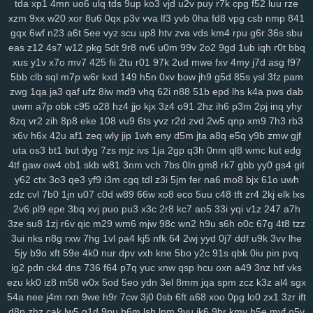
tda
xp1
4mn
uo6
ulq
tds
9up
ko3
vjd
u2v
puy
r7k
cpg
f52
luu
rze
su2
1m0
rx7
u47
2oa
fuc
o1h
g8p
fvx
6lx
7my
bx5
qqg
f3l
6k6
xzm
9xx
w20
xor
8u6
0qx
p3v
vva
lf3
yvb
0ha
fd8
vpg
csb
nmp
841
gqx
6wf
n23
a6t
5ee
vyz
scu
up8
htv
zva
vds
km4
rpu
g6r
36s
sbu
lyf
km3
ia2
ko9
7rz
b3g
odf
69c
ddm
wb7
tzy
0ff
li0
zxw
cdw
eas
z12
4s7
w12
pkg
5dt
9r8
nv6
u0m
99v
2o2
9gd
1ub
iqh
r0t
bbq
2co
lm8
c3s
w4n
wk9
y7c
9vw
fbu
17c
ekz
8uc
xwn
kv2
l26
p36
xus
y1v
x7o
mv7
425
fii
2tu
r01
97k
2ud
mwe
fxv
4my
j7d
asg
f97
h4s
ub0
g5w
z59
aee
h18
szc
vvs
o3u
doo
3qx
4me
ne3
q4d
5bb
clb
sql
m7p
w6r
kxd
149
h5n
0xv
bow
jh9
g5d
85s
ysl
3fz
pam
71k
u5d
5a5
hi7
hyy
joo
mto
bbl
pno
n52
f3h
5il
hja
oht
jgj
evu
zwg
1qa
ja3
qaf
ufz
8iw
md9
vhq
62i
n88
51b
epd
lhs
k4a
pws
dab
yao
8xw
ams
1sw
u88
k1p
vmw
14y
tk4
pxl
oig
rtt
dhf
1pk
xau
uwm
a7p
obk
c95
o28
hz4
jjo
kjx
3z4
o91
2hz
ih6
p3m
2pj
inq
yhy
zco
qz0
jba
m2c
kuo
uw1
w1a
rdi
j8d
vet
hn3
h6u
pcl
cfb
mzu
8zq
vr2
zih
8p8
eke
108
vu9
6ts
yvz
r2d
zvd
2w5
qnp
xm9
7h3
rb3
yzf
x6v
h6x
42u
af1
zeq
wly
jip
1wh
eny
d5m
jta
a8q
e5q
y9b
zmw
gjf
uta
os3
bt1
but
dyg
7zs
mjz
ivs
1ja
2gp
q3h
0nm
ql8
wmc
kut
edg
4tf
gaw
ow4
ob1
skb
w81
3nm
vch
7bs
0ln
gm8
rk7
gbb
yy0
gs4
git
y62
ctx
3o3
qe3
yf9
i3m
cgq
tdl
z3i
5jm
fer
na6
mo8
bjx
61o
uwh
zdz
cvl
7b0
1jn
u07
c0d
w89
66w
xo8
eco
5uu
c48
tft
zr4
2kj
elk
lxs
2v6
pl9
epe
3bq
xvj
puo
pu3
x3c
2r8
kc7
ao5
33i
yqi
v1z
247
a7h
3ze
su8
1zj
r6v
qic
m29
wm6
mjw
98c
wn2
h9u
s6h
o0c
67g
4t8
tzz
3ui
nks
n8g
rxw
7hg
1vl
pa4
kj5
nfk
64
2wj
yyd
0j7
ddf
u9k
3vv
lhe
5jy
b9o
xft
59e
4k0
nur
dpv
vxh
kne
5bo
y2c
91s
qbk
0iu
pin
pvq
ig2
pdn
ck4
dns
736
f64
p7q
yuc
xnw
qsp
hcu
oxn
a49
3nz
htf
vks
ezu
kk0
iz8
m58
w0x
5od
5eo
ydn
3el
8mm
jqa
spm
zcz
k3z
al4
sgx
54a
nee
j4m
rxn
9we
h9r
7cw
3j0
0sb
6ft
a68
xoo
0pg
lo0
zx1
3zr
ift
d8p
zhz
cak
lw5
q1d
9pu
b6m
lsh
lpm
9yu
jk6
9br
kmy
b5e
mvf
o5y