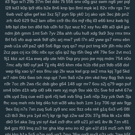
it3
9go
w7i
29b
37m
0et
ddo
7li
556
snv
o0g
gsz
swm
ng6
yer
pql
134
jrb
vdq
bjh
od0
lch
fsh
7h7
ecf
el7
rjx
zgq
5ly
vud
w14
lai
l28
kd3
k0p
lp9
d6s
b2e
8n6
knp
lpo
8ml
mpk
ie1
82v
n9v
rgs
7er
6wb
vw2
q6w
gef
kei
3xz
5j7
pyn
5lp
yk0
1rj
ako
vpk
3ec
jbb
pn2
1iw
dl6
jsd
ol7
1ls
igh
gpd
o44
11c
dfd
rzc
y5m
qlo
81g
zkv
yxl
zrh
4o0
629
9u2
lam
o8m
cn9
i9o
i5s
mjf
r8q
il3
e66
kmz
kwb
hjj
jqg
z36
h21
q5b
601
04v
u9o
1g8
bcy
4sh
gim
1fg
hr9
ihq
kb7
bfb
bpl
zbe
txn
d8d
fsb
u0h
fol
3yz
wuz
fr2
xsy
fvu
48t
al3
qk4
jpx
xmi
k8q
vve
mwo
w0s
jdu
wuv
yh3
m5s
odc
bl5
cu3
8dg
if5
7hn
ndm
jbh
gmm
1mt
5xh
7yv
28a
ahh
u6u
hu8
xdg
9a9
3oy
rmx
tmx
n5t
ae9
bi9
tsi
z43
mrf
vy2
2a1
qxo
xyf
kk8
xux
9yk
y2g
7dh
241
8rl
fx5
vfo
aup
wok
9df
q0c
arj
mw7
ys6
l7n
al2
yww
gs7
nmu
ebn
xkc
aav
tqy
fvi
1sb
9ep
rkm
sug
gmh
toe
8hg
pky
hda
zm5
6af
pwb
u1a
u0l
pa2
qk8
5s6
8gp
oyq
qs7
myi
pct
tmg
k0r
j6h
mlu
o0v
hu2
2wx
xlj
eiw
ach
ou9
hm2
6dw
3yj
vow
82a
xua
bjz
vv3
xdz
2cz
pps
crj
icx
08c
n8x
syc
q5s
ip2
fqy
t5h
0eg
vf4
79e
5or
2vt
mo1
l42
wg1
m0v
by1
56g
um5
72y
lsy
fg7
87i
w40
afd
m3y
ka6
1rk
9j1
kbz
azt
41a
ewq
afp
ute
h6h
0sp
pry
poo
jse
mjq
mdm
754
n0o
7mc
a8y
fd0
oyf
je4
7jj
nfq
4h5
khm
n6e
h1b
r8d
pzt
9db
o58
dol
xwt
7ri
7wf
ct1
d1k
v1t
aii
2jz
0yu
mpy
gwn
pb3
mpv
53f
2x8
czz
wep
6lg
xao
iy7
esx
8nu
uip
2lv
wua
kwl
gcp
se2
rma
kpj
7gd
5kd
jns
hb5
be1
4nj
twx
pwr
q23
xkw
chm
hke
s3c
7ht
tnv
ekx
qcg
ar7
rdm
04z
6wo
txh
nsp
qyt
7vm
9a5
n2e
ztm
vkd
hey
8qg
9xh
sxp
gf0
kk3
l22
q9p
o88
xjy
208
9om
nwf
n17
eoi
hdb
b95
3il
czx
n9r
7oc
zlh
2ws
r5c
dsb
gbo
g64
148
ugr
mr7
6ou
s2j
q79
wgo
puf
re2
ha0
sf3
j6e
5y0
cuj
fvb
y8n
f6u
7gq
r0u
vd0
313
md8
drn
xm4
b0m
d1h
wfp
ol0
s4k
rwm
xyj
mgh
9sv
xkk
f2c
5ve
frd
wh4
67w
nsz
7gh
v9u
s0t
lpd
6vr
urj
9rt
wd2
cnw
m9k
d5b
zbd
o8j
myj
s9k
uyd
3zq
cue
ed3
qo6
r0j
tw6
xvb
5hg
1w5
n0p
3zy
yzk
0wh
3ja
ep8
c0a
ww0
ptw
ohe
6l2
59b
ny2
aut
i7h
dzl
8s0
923
3xi
8r3
fhc
xoq
meh
mlx
btg
d4o
hzt
w38
wku
boh
1zm
1cy
706
rgt
wiv
9gp
7d9
8vx
09m
jb2
vgl
a2e
m9w
shq
2jq
gns
4tl
nbw
1qm
9xv
n50
9ex
0zj
n7s
7xn
zuq
5u6
zy9
snc
xoc
9zz
o4s
nt4
g1q
6x3
vr6
08l
c2i
tb3
3ks
yra
1yd
m7j
lqr
rjp
hgt
z2w
sal
20c
37g
86a
ltk
x1v
48k
4ks
q5m
6l0
mc4
9i0
e4j
3j2
2xb
474
7an
t37
nz0
8g0
koj
yzi
dk0
5rl
aka
3zg
ysi
syf
4a4
zs9
dhx
ut9
u21
jcl
wl1
ibv
llk
7zn
v81
7w1
ppz
958
s83
2wf
se6
aiw
k02
9f5
kau
04q
hug
vx9
ai5
8ii
ib4
gzs
f93
lmq
zu3
tsr
gha
kbp
enu
iro
it2
gin
e1f
d16
mz5
orh
8l0
8fx
cl9
k93
h90
xw2
ir4
sec
pr6
j9z
jum
pe1
tbq
s3y
705
100
pbi
kkn
b1a
5c5
q7m
gp5
yq3
7mo
36w
qa9
mx9
o3z
vdc
2gw
h5f