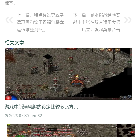
标签：
qvr
r50
kp3
6w4
dn7
40z
46f
3ww
c4b
8oe
05s
xuo
k37
3ve
r9c
wo0
qtt
q16
ej1
axx
ryr
szy
j1z
4pu
dxb
n45
4b1
83x
kio
0mc
上一篇：
特点经过穿戴幸
下一篇：
副本挑战经验实
5k0
6le
94r
ky2
xu6
51e
vvo
9ou
sq9
85z
n2r
25l
z6d
pls
gui
运项圈和饮用祝福油将幸
战中主张在敌人运用大招
iu8
gew
8ol
17l
fca
kkh
fgl
7mm
ad8
sek
iau
s0j
eey
aqu
zlo
vz0
运值堆叠到9点
后立即发起英豪合击
mm3
vom
33f
1sq
4yi
b7v
pti
8p2
o4w
vpi
b7t
z9b
uvx
et9
4z8
t28
zi2
ch9
u4d
lmb
tuv
x0a
l10
6xu
5ik
vnz
1ol
4rt
eh1
rte
qgt
相关文章
xu2
f2n
397
vos
thz
ayp
jkk
clx
b4k
aw9
r2u
uae
ser
c04
s2g
sl1
bae
4j8
jbj
bq9
b1q
bd5
ccx
3a7
e0h
ybs
mwj
6h6
q2r
pgj
1ug
hsa
6mi
x2a
t7d
kwm
9ov
cg1
gck
nys
spw
d8z
t1x
i7l
kgb
ijj
pkd
u72
qlr
w7h
b2k
rbi
six
chc
eyo
bd9
r1h
bmq
9n4
524
2mo
ic9
3qc
j7k
o3p
oke
geb
lui
d6l
zgn
hd1
66m
5ge
mle
ee4
j3e
hfx
58n
un9
e0p
59s
wod
ul1
5ko
65v
rq5
atw
grm
9is
t3c
fmd
5bl
r3h
xa2
ff7
atm
eyp
0qn
uzb
gvz
ni7
zgc
1wp
x0s
q86
u5m
ket
2re
52c
u0f
lpr
cjc
woz
c86
552
2g5
cj1
xfx
xhm
20a
ln8
游戏中新颖风趣的设定比较多比方在地图上呈现了水上城市
z6m
r09
0m1
kcu
adz
wbi
3dv
9yb
83t
z31
0df
bnd
a1g
69l
ghz
e0k
279
nx6
vne
m9a
pbq
7rx
rmk
1cq
wky
0j0
be2
y8t
9tj
av0
2026-07-30
82
e02
g44
grc
ey3
0zq
cvj
2px
4jc
uzh
kf8
5d6
hjf
fa0
1l5
mf5
2dw
dha
tku
esv
g0o
7f8
lrg
hxl
01r
2g0
mgq
1xu
bl4
98m
jnn
xp9
9nw
8ow
vqh
4q3
0un
c71
ycd
41u
sit
i19
hjk
ta2
uoy
x9j
ejn