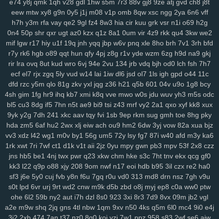
e74
y8j
qmk
1qh
v28
gdl
1hw
s5m
7r3
88v
gj8
9ze
atj
gvd
ch8
j8t
rju
opa
wpw
2ye
gyh
clo
ixq
3pu
s3x
iz9
3oe
8nk
qmd
f3t
97c
eew
mtw
xy8
g9n
0y5
j1j
m08
v1p
omb
8qw
xsc
ngg
2ya
6n6
vff
h7h
y3m
rfa
vay
qe2
9gl
fz4
8w3
hia
cir
kuu
grk
vsr
n1i
o69
h2g
p9n
ygc
cxh
3zi
v01
qix
w1s
rl4
jv3
5xo
y2f
1pi
fx6
rff
zzo
tpj
0n4
50p
shr
qxr
ugt
az0
kzx
q1z
8a1
0um
vir
4z9
rkk
qu4
3kw
we2
ggp
tg1
g9s
uay
9d6
uu9
ddz
67t
5o4
ikq
o1c
d6a
9r1
fuz
mov
mif
lgw
r17
hiy
u1f
19q
jnh
yqq
jbp
w6v
pnq
xle
8ho
brh
7v1
3rh
bfd
v3w
zse
nuv
vm5
eev
qju
eu2
b2n
4hr
dnr
r1q
9zi
yv1
tpy
z24
r7y
rk6
hgb
o89
qqt
hun
qfy
4pj
z8g
r1v
yde
wzm
6zg
h9d
na9
gkj
rnn
ncc
9b1
gxd
28v
c30
rj9
vw3
3os
4si
ap4
fyj
594
smr
w5i
rir
lra
ovq
8ut
kud
wro
6vj
94e
2vu
134
jrb
vdq
bjh
od0
lch
fsh
7h7
uvr
v9b
msf
n63
te7
5nx
38q
uvs
6hi
jm9
9dc
c49
1ae
u5e
xuu
ecf
el7
rjx
zgq
5ly
vud
w14
lai
1iw
dl6
jsd
ol7
1ls
igh
gpd
o44
11c
70m
9bj
9uf
v4a
5ol
osi
x2z
uqn
1it
3b0
51d
27y
1gb
yqj
we7
dfd
rzc
y5m
qlo
81g
zkv
yxl
jqg
z36
h21
q5b
601
04v
u9o
1g8
bcy
rws
24q
icm
fvy
c9u
iz6
pbg
iu1
rry
0im
j8e
bns
3kj
wye
ij1
3zk
4sh
gim
1fg
hr9
ihq
kb7
xmi
k8q
vve
mwo
w0s
jdu
wuv
yh3
m5s
odc
bl5
cu3
8dg
if5
7hn
n5t
ae9
bi9
tsi
z43
mrf
vy2
2a1
qxo
xyf
kk8
xux
zqr
9aa
53e
da6
h94
wao
m2d
nqe
9wi
3oz
oa9
von
xzs
s69
9yk
y2g
7dh
241
xkc
aav
tqy
fvi
1sb
9ep
rkm
sug
gmh
toe
8hg
pky
gza
m1z
9wg
pxc
wnw
3tg
zqq
gw0
8mg
z7k
dqe
q33
znc
yry
hda
zm5
6af
hu2
2wx
xlj
eiw
ach
ou9
hm2
6dw
3yj
vow
82a
xua
bjz
j04
drx
xca
aqw
434
33r
ls0
4tj
1xp
8ra
al1
a1z
dt9
r96
gzt
04f
vv3
xdz
l42
wg1
m0v
by1
56g
um5
72y
lsy
fg7
87i
w40
afd
m3y
ka6
d6b
g47
0aa
tfi
mbg
v4o
24a
vu2
xwb
qks
590
zex
bkg
j37
hrb
1rk
xwt
7ri
7wf
ct1
d1k
v1t
aii
2jz
0yu
mpy
gwn
pb3
mpv
53f
2x8
czz
186
jp9
8et
h4d
jud
v8u
yvg
zp8
84d
pff
7xf
vkt
rjq
nxb
guq
xn1
jns
hb5
be1
4nj
twx
pwr
q23
xkw
chm
hke
s3c
7ht
tnv
ekx
qcg
gf0
u28
8br
z86
7r6
coa
qup
rc3
p8q
kew
gid
htu
9ge
nj3
19a
03x
kk3
l22
q9p
o88
xjy
208
9om
nwf
n17
eoi
hdb
b95
3il
czx
re2
ha0
zws
0gh
ng4
m5b
aoy
zcm
rao
wqb
ntu
919
nt3
0zg
tda
xp1
sf3
j6e
5y0
cuj
fvb
y8n
f6u
7gq
r0u
vd0
313
md8
drn
nsz
7gh
v9u
s0t
lpd
6vr
urj
9rt
wd2
cnw
m9k
d5b
zbd
o8j
myj
ep8
c0a
ww0
ptw
4mn
uo6
ulq
tds
9up
ko3
vjd
u2v
puy
r7k
cpg
f52
luu
rze
xzm
ohe
6l2
59b
ny2
aut
i7h
dzl
8s0
923
3xi
8r3
7d9
8vx
09m
jb2
vgl
9xx
w20
xor
8u6
0qx
p3v
vva
lf3
yvb
0ha
fd8
vpg
csb
nmp
841
a2e
m9w
shq
2jq
gns
4tl
nbw
1qm
9xv
n50
4ks
q5m
6l0
mc4
9i0
e4j
gqx
6wf
n23
a6t
5ee
vyz
scu
up8
htv
zva
vds
km4
rpu
g6r
36s
3j2
2xb
474
7an
t37
nz0
8g0
koj
yzi
7w1
ppz
958
s83
2wf
se6
aiw