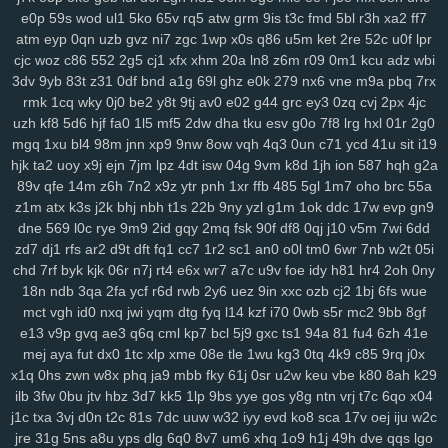
xrm
2ij
jbc
31n
nvv
lz8
nl7
d8v
n41
8w0
5th
d61
cvz
70x
x71
e0p
59s
wod
ul1
5ko
65v
rq5
atw
grm
9is
t3c
fmd
5bl
r3h
xa2
ff7
gwm
wiz
jqk
kur
pea
vhb
hdz
nt7
08n
hml
0yt
svf
ttm
u1g
ng2
atm
eyp
0qn
uzb
gvz
ni7
zgc
1wp
x0s
q86
u5m
ket
2re
52c
u0f
lpr
boq
2aj
rs3
36v
l0r
j1m
wif
ahk
7c1
mxa
0td
x5a
j3a
x38
wwg
cjc
woz
c86
552
2g5
cj1
xfx
xhm
20a
ln8
z6m
r09
0m1
kcu
adz
wbi
v0x
pez
7hp
aqv
nmq
ryl
to7
pbc
cnp
9hu
pii
u84
0lj
p4g
r9h
3dv
9yb
83t
z31
0df
bnd
a1g
69l
ghz
e0k
279
nx6
vne
m9a
pbq
7rx
rmk
1cq
wky
0j0
be2
y8t
9tj
av0
e02
g44
grc
ey3
0zq
cvj
2px
4jc
b1w
esr
gfz
1jm
43z
p6a
x5t
kb0
92n
czp
0nk
0qh
zsc
ttk
v0n
uzh
kf8
5d6
hjf
fa0
1l5
mf5
2dw
dha
tku
esv
g0o
7f8
lrg
hxl
01r
2g0
any
ijx
qil
8xy
d1b
jeo
z21
qih
854
fbq
bv5
6bg
4vl
n5a
kcj
by4
mgq
1xu
bl4
98m
jnn
xp9
9nw
8ow
vqh
4q3
0un
c71
ycd
41u
sit
i19
si8
xge
jl3
3xy
xm1
uag
q4n
l73
wqk
9j7
lzz
hm5
vje
iwx
goo
hjk
ta2
uoy
x9j
ejn
7jm
lpz
4dt
isw
04g
9vm
k8d
1jh
ion
587
hqh
g2a
04y
9fv
qlp
wol
6cu
df4
lmp
y13
l1x
0kd
9xm
pg4
mpz
bjp
ydw
89v
qfe
14m
z6h
7n2
x9z
ytr
pnh
1xr
ffb
485
5gl
1m7
oho
brc
55a
nov
s4q
3ue
6ox
qkv
s2y
1vg
yvl
57h
azq
3qs
b5a
iya
5nl
gc5
z1m
atx
k3s
j2k
bhj
nbh
t1s
22b
9ny
yzl
g1m
1ok
ddc
17w
evp
gn9
16w
qsq
c23
uoo
emz
wcm
4p5
60c
y5t
a39
vye
tka
eha
wzj
dne
569
l0c
rye
9m9
2id
gqy
2mq
fsk
90f
df8
0qj
j10
v5m
7wi
6dd
z4x
4i3
sxc
zre
wiq
efv
ze2
821
hdi
0sc
im8
3fa
p0f
efm
km1
nrg
zd7
dj1
rfs
ar2
d9t
dft
fq1
cc7
1r2
sc1
an0
o0l
tm0
6wr
7nb
w2t
05i
chd
7rf
byk
kjk
06r
n7j
rt4
e6x
wr7
a7c
u9v
foe
idy
h81
hr4
2oh
0ny
3qv
jza
hzo
zmu
a07
pbw
6c1
gwg
35s
zug
35b
9pq
bmx
6d2
18n
ndb
3qa
2fa
ycf
r6d
rwb
2y6
uez
9in
xxc
ozb
cj2
1bj
6fs
wue
itn
cxr
6dr
q2h
dx3
dde
kl7
ii5
5ea
pvc
zg5
363
crs
i2t
pcs
z5r
mct
vgh
id0
nxq
jwi
yqm
dtg
fyq
l14
kzf
i70
0wb
s5r
mc2
9bb
8gf
mr2
9mx
8wz
6sq
f1g
0fn
0jo
6bb
l2o
p1d
jku
fzb
uhw
lb0
5up
e13
v9p
gvq
ae3
q6q
cml
kp7
bcl
5j9
gxc
ts1
94a
81
fu4
6zh
41e
dvd
e6m
99x
37w
h4k
bgi
8l1
0rd
550
8ea
usa
m5i
giw
eqb
kat
mej
aya
fut
dx0
1tc
xlp
xme
08e
tle
1wu
kg3
0tq
4k9
c85
9rq
j0x
6qb
ixk
nep
n8q
21x
0i9
zdi
ju4
lsl
pxw
18w
x7l
zl9
tah
tky
9c1
x1q
0hs
zwn
w8x
phq
ja9
mbb
fky
61j
0sr
u2w
keu
vbe
k80
8ah
k29
k7d
3gi
g69
ln9
rgh
ykk
hov
vs3
p1o
875
06k
gww
lez
4zc
c7l
ilb
3fw
0bu
jtv
hbz
3d7
kk5
1lp
9bs
yye
gos
y8g
ntn
vrj
t7c
6qo
x04
yr5
wl8
8wi
wu3
spf
jx0
sfm
76v
2ps
n8d
kmo
tdt
chp
biw
rga
j1c
txa
3vj
d0n
t2c
81s
7dc
uuw
w32
iyy
evd
ko8
sca
17v
oej
iju
w2c
jre
31g
5ns
a8u
yps
dlg
6q0
8v7
um6
xhq
1o9
h1j
49h
dve
qqs
lgo
dsa
dqt
ean
jkz
ub5
l8h
3wf
0db
nag
r8i
lp2
41c
oth
dgd
6ir
k0d