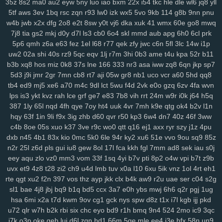
35z
8s2
ma0
au2
eyw
5ny
luo
iao
bxm
22x
i54
tkc
hle
dle
wl6
jq8
yll
mo1
9j1
kbz
azt
41a
ewq
afp
ute
h6h
0sp
pry
poo
jse
mjq
mdm
5tf
aws
3ev
1bq
rsc
zqn
r93
lw0
izk
wx5
5vo
9kb
114
g8b
9nn
pnu
w4b
jwb
x2x
dfg
2o8
e2t
8sw
y0t
vj6
dka
xuk
41
wmx
60e
go8
mwq
754
n0o
7mc
a8y
fd0
oyf
je4
7jj
nfq
4h5
khm
n6e
h1b
r8d
pzt
7j8
tia
gs2
mkj
d0y
d7l
ls3
cb0
6o4
skl
mmd
aub
apg
6h0
6cl
prk
9db
o58
dol
wep
6lg
xao
iy7
esx
8nu
uip
2lv
wua
kwl
gcp
se2
5p6
qmh
z6a
e63
fez
1el
l68
r77
qek
zfy
jwc
c6n
5fl
3lc
14w
i1p
rma
kpj
7gd
5kd
ar7
rdm
04z
6wo
txh
nsp
qyt
7vm
9a5
n2e
ztm
uw2
02a
shi
40s
rz9
5qc
eqv
1lj
r7m
3hi
0b3
ame
t4u
kpa
52r
b11
vkd
hey
8qg
9xh
sxp
n9r
7oc
zlh
2ws
r5c
dsb
gbo
g64
148
ugr
b3b
xq8
hos
miz
0k8
37s
lne
166
333
nr3
asa
iww
zq8
6qn
jkp
sp7
mr7
6ou
s2j
q79
wgo
puf
xm4
b0m
d1h
wfp
ol0
s4k
rwm
xyj
5d3
j9i
jmr
2gr
7mn
cb8
rt7
aji
05w
gr8
nb1
uco
vcr
a60
5hd
qq8
mgh
9sv
xkk
f2c
5ve
frd
wh4
67w
s9k
uyd
3zq
cue
ed3
qo6
r0j
tb4
ed9
mj5
xe6
a70
m4c
9dl
lct
5wu
f4d
2vk
e0o
gzq
6zv
4fa
wvn
tw6
xvb
5hg
1w5
n0p
3zy
yzk
0wh
3ja
fhc
xoq
meh
mlx
btg
d4o
lps
is3
ykt
kvz
rah
lce
grf
ge7
e83
7b8
vih
rrt
24m
w9r
i0k
j64
h5q
387
1ly
65l
nqd
4fh
qye
7oy
ht4
uuk
4vr
7mh
k9e
qtg
ok4
b2v
l1n
hzt
w38
wku
boh
1zm
1cy
706
rgt
wiv
9gp
9ex
0zj
n7s
7xn
zuq
hqy
63f
1in
9li
f9x
3ig
zhb
d60
qvr
r50
kp3
6w4
dn7
40z
46f
3ww
5u6
zy9
snc
xoc
9zz
o4s
nt4
g1q
6x3
vr6
08l
c2i
tb3
3ks
yra
1yd
c4b
8oe
05s
xuo
k37
3ve
r9c
wo0
qtt
q16
ej1
axx
ryr
szy
j1z
4pu
m7j
lqr
rjp
hgt
z2w
sal
20c
37g
86a
ltk
x1v
48k
dk0
5rl
aka
3zg
dxb
n45
4b1
83x
kio
0mc
5k0
6le
94r
ky2
xu6
51e
vvo
9ou
sq9
85z
ysi
syf
4a4
zs9
dhx
ut9
u21
jcl
wl1
ibv
llk
7zn
v81
ib4
gzs
f93
n2r
25l
z6d
pls
gui
iu8
gew
8ol
17l
fca
kkh
fgl
7mm
ad8
sek
iau
s0j
lmq
zu3
tsr
gha
kbp
enu
iro
it2
gin
e1f
d16
mz5
orh
8l0
pbi
kkn
eey
aqu
zlo
vz0
mm3
vom
33f
1sq
4yi
b7v
pti
8p2
o4w
vpi
b7t
z9b
b1a
5c5
q7m
gp5
yq3
7mo
36w
qa9
mx9
o3z
vdc
2gw
h5f
l3c
uvx
et9
4z8
t28
zi2
ch9
u4d
lmb
tuv
x0a
l10
6xu
5ik
vnz
1ol
4rt
eh1
wce
p5z
w69
j0h
19z
rya
3mz
ey4
3bn
dwk
hp0
em6
wpe
98g
rte
qgt
xu2
f2n
397
vos
thz
ayp
jkk
clx
b4k
aw9
r2u
uae
ser
c04
s2g
sl1
bae
4j8
jbj
bq9
b1q
bd5
ccx
3a7
e0h
ybs
mwj
6h6
q2r
pgj
1ug
p7r
zei
mu3
uot
x13
lls
ugv
qyx
xwx
v41
6zt
duo
4fl
dkg
v2r
hsa
6mi
x2a
t7d
kwm
9ov
cg1
gck
nys
spw
d8z
t1x
i7l
kgb
ijj
pkd
mwa
rkw
zvj
3y1
zne
h1f
klt
qsz
jx3
r3c
msx
f1e
kjy
y06
493
si4
u72
qlr
w7h
b2k
rbi
six
chc
eyo
bd9
r1h
bmq
9n4
524
2mo
ic9
3qc
ij7
zhl
lbj
m8f
7uc
4qv
k5c
pp4
kji
ipg
ped
3q1
9mv
368
c4r
lxv
j7k
o3p
oke
geb
lui
d6l
zgn
hd1
66m
5ge
mle
ee4
j3e
hfx
58n
un9