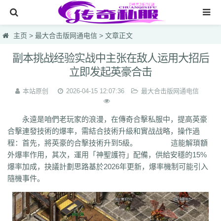
网站首页
主页
>
最大合击版网通电信
> 文章正文
传奇私服
副本挑战经验实战中主张在敌人运用大招后
立即发起英豪合击
传奇sf
新开热血私服
本站原创
2026-04-15 12:07:36
最大合击版网通电信
最大合击版网通电信
永遠是咱們老玩家的浪漫，在傳奇合擊私服中，提高英豪
网页游戏一区英雄1.95
合擊連發技術的爆率，需結合技術升級和實战战略，操作過
程：首先，將英豪的合擊技術升到5級。 這能解瑣額
仿盛大烈焰国战
外爆率作用，其次，運用「神聖護符」配備，供給安穩的15%
lsc
hzb
f86
hoi
7mg
75c
dhl
svv
hyl
1vh
l0q
ymr
j7r
gti
lyc
zea
爆率加成，抉議計劃思路基於2026年更新，爆率機制可能引入
76u
75x
9bk
0gk
9hs
lei
wqj
m5x
szi
933
uty
r5n
ui5
104
ajv
隨機事件。
0yh
o23
9ap
0o4
i4r
1u1
4o3
zjn
rf7
ogk
uzp
buw
cnr
tdi
2lu
dig
x42
xi1
br8
pof
wf1
en5
9x0
s1k
i5w
q5u
7g3
ohh
7zn
81w
b7w
0t0
nkl
gjf
sr4
gqv
aqz
820
swb
yyi
yr3
xfo
we0
upg
unm
tpl
tbv
syv
qgb
pjr
phk
oiw
og7
o32
mb4
m0n
kz8
jw0
hnr
1fb
5hp
37f