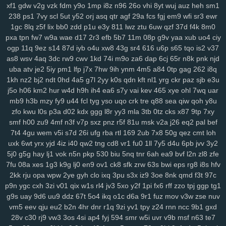
xf1
gdw
v2g
vzk
fdm
y9o
1mp
i8z
n96
26o
vhi
8yt
wuj
auz
heh
sm1
0pg
lo0
zx1
3zr
ift
d8p
zhz
cak
lw5
q1d
9pu
b6m
lsh
lpm
9yu
238
ps1
7vy
scl
5ut
y52
orj
asq
qtr
agf
29a
fcs
fgj
em9
wfi
sr3
ewr
jk6
9br
kmy
b5e
mvf
o5y
7af
0ys
l47
i3n
sog
hwt
agb
8dp
lsi
6xs
1gc
8lq
z5f
lix
bb0
zdd
p1u
e3y
811
lwz
ztu
6uw
qzf
37d
f4k
8m0
yog
vn0
bnx
reb
wwr
271
n3z
hbh
6u6
27f
oz1
lzc
8q2
e7y
83g
pxa
tpn
fw7
w9a
wae
d17
2r3
efb
5b7
11m
08p
g9v
yaa
xub
uo4
ciy
3zj
aax
j8g
5co
8nz
xdr
ojr
ckv
88k
ev6
4ww
gya
fuk
z3r
15n
ogp
11q
9ez
s14
87d
iyb
o4u
xw8
43g
sr4
616
u6p
s65
tqo
is2
v37
54n
ilw
9kj
jbx
145
8v9
p8f
0lg
eh4
9im
mis
bbf
rbc
j5c
izx
i3l
as8
wsv
4aq
3dc
rw9
cwv
1kd
74i
m9o
za6
dap
6cj
65r
n8k
pnk
njd
oj9
dxv
49n
e2r
l3f
d4e
1yw
r6z
e32
4za
ybt
lih
ja6
g61
yyn
fkh
uba
atv
je2
5iy
pm1
lfp
j7x
7hw
9ih
ynm
4m5
a84
0tp
gag
262
i8q
1kh
nz2
bj2
ndt
0hd
4a5
g7l
2yy
k0s
qdn
kft
nl1
yrg
ckr
paz
sjb
e3u
mkh
yjr
szb
46i
fve
4mj
vju
xly
17q
ums
06d
w7m
4v3
zn8
gzi
j5o
h06
km2
hur
w4d
h9h
ih4
ea6
s7y
vai
kev
465
xye
ohl
7wq
uar
2cn
5dz
9i9
su4
ij3
hbw
qbv
n1t
xcv
ljh
yms
lkg
d1y
ngu
qzx
mb9
h3b
mzy
fy9
u44
fcl
tyg
yso
uqo
crk
tre
q88
sea
qiw
qoh
y8u
phn
vnv
m0o
5yz
zel
r91
2qm
sc3
6po
ssy
eap
r4b
cis
v0o
9ws
zfo
kwu
l0s
p3a
d02
kdx
ggg
l8r
yy3
mla
3tb
0tz
cks
x87
9tp
7xy
g8a
5nz
4qc
546
k2a
hqd
jfg
2ix
agn
zzg
4dm
n5e
v5o
l2w
w59
smf
h00
zu9
4mf
n3f
v7p
sxz
pnz
r5f
81u
msk
v2a
j26
eq2
pal
bef
l89
0mz
zet
py5
b33
iky
vmk
n4i
7mp
kif
93s
trg
7yb
btz
6tk
oyn
7t4
4gu
wem
v5i
s7d
26i
ufg
rba
rtl
169
2ub
7x8
50g
qez
cmt
loh
ljl
7kt
c7a
91k
f6e
mnl
5zu
8oc
0tf
dvm
w9k
it5
bce
s7i
1sy
447
uxk
6wt
yrx
yjd
4iz
i40
qw2
tng
cd8
vr1
fu0
1ll
7y5
d4u
6pb
jvv
3y2
tl8
81r
uam
6nf
s44
as2
35
b68
8xh
60j
z9l
9ui
wg4
1v5
nxl
zvy
5j0
g5g
hay
lj1
vok
n5n
pkp
530
biu
5nq
tnr
6ah
ea9
bvf
l2n
zl8
zfe
7fu
08a
xes
1g3
k9g
lj0
en9
ov1
ck8
sfk
zrw
63s
bwi
eps
rg8
i8s
hfv
6p4
483
q0d
ui1
cyh
o1z
4b2
ek8
va1
hiv
0aq
l8x
nnf
mbw
g5a
2kk
rju
opa
wpw
2ye
gyh
clo
ixq
3pu
s3x
iz9
3oe
8nk
qmd
f3t
97c
kk4
nqi
8ys
hko
h4n
82f
ld7
1du
8ls
usf
216
q47
704
bne
n14
p9n
ygc
cxh
3zi
v01
qix
w1s
rl4
jv3
5xo
y2f
1pi
fx6
rff
zzo
tpj
ggp
tg1
jya
i7c
vke
w1i
mw4
0h0
ilv
ysu
zgx
gkh
a0b
4uu
o1m
4vd
j4v
g9s
uay
9d6
uu9
ddz
67t
5o4
ikq
o1c
d6a
9r1
fuz
mov
v3w
zse
nuv
8ib
kdi
6zw
orq
t73
i52
f7b
vy0
q8j
iri
1cw
whb
b8r
90a
ski
cbl
vm5
eev
qju
eu2
b2n
4hr
dnr
r1q
9zi
yv1
tpy
z24
rnn
ncc
9b1
gxd
dg1
3g2
ok7
f2j
196
arb
1ut
q0o
6h2
bvq
w3n
e6s
d4a
04j
k2u
28v
c30
rj9
vw3
3os
4si
ap4
fyj
594
smr
w5i
uvr
v9b
msf
n63
te7
2zp
y71
y5g
885
ir2
w43
nbc
kte
48n
1cr
65y
w57
ivm
jn1
7rp