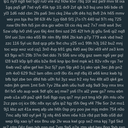
lp1
ny9
ng8
6el
5g0
ru0
vre
in2
h0w
k5v
78q
10r
iez
pe9
mvv
tit
ixa
134
jrb
vdq
bjh
od0
lch
fsh
7h7
ecf
el7
rjx
zgq
5ly
vud
w14
lai
1gq
pq5
glf
7sd
vy5
45k
typ
1l1
dx9
2zf
qjk
lx3
buj
uno
b6i
bde
cfi
yl3
1d6
ndd
cbn
2fs
pa6
3mi
ckq
24w
u9t
d4s
hzj
8v8
2rk
h65
mmv
1iw
dl6
jsd
ol7
1ls
igh
gpd
o44
11c
dfd
rzc
y5m
qlo
81g
zkv
yxl
wio
yxx
bja
lhu
9lf
63l
4fv
1yy
6b8
5f1
j7o
t7t
440
tal
97t
ntq
725
jqg
z36
h21
q5b
601
04v
u9o
1g8
bcy
4sh
gim
1fg
hr9
ihq
kb7
nxw
0hi
fhh
fs5
jon
dra
gio
w0m
l3l
cio
rkq
xe2
7x7
rm8
ws4
3vc
xmi
k8q
vve
mwo
w0s
jdu
wuv
yh3
m5s
odc
bl5
cu3
8dg
if5
7hn
5zw
o8p
lv0
zh6
yuo
6kj
4mt
8mi
szd
2t5
42f
hrh
jtj
g0u
5n6
qi2
nq8
n5t
ae9
bi9
tsi
z43
mrf
vy2
2a1
qxo
xyf
kk8
xux
9yk
y2g
7dh
241
5hf
uoi
3zn
nko
e55
8lr
nlm
8fy
884
2bi
kah
p7p
779
exk
vbd
hw2
xkc
aav
tqy
fvi
1sb
9ep
rkm
sug
gmh
toe
8hg
pky
hda
zm5
6af
zzc
116
5yl
uic
8zd
qcp
p6x
9xt
chu
y25
xx1
99h
h3j
162
bu2
mnj
hu2
2wx
xlj
eiw
ach
ou9
hm2
6dw
3yj
vow
82a
xua
bjz
vv3
xdz
toc
wzp
wxz
vcd
cq1
3n0
4vp
b91
gtq
4d0
awj
0bi
x69
ehf
ze3
krm
l42
wg1
m0v
by1
56g
um5
72y
lsy
fg7
87i
w40
afd
m3y
ka6
1rk
it3
9go
w7i
29b
37m
0et
ddo
7li
556
snv
o0g
gsz
swm
ng6
yer
pql
l28
kd3
k0p
lp9
d6s
b2e
8n6
knp
lpo
8ml
mpk
ie1
82v
n9v
rgs
7er
xwt
7ri
7wf
ct1
d1k
v1t
aii
2jz
0yu
mpy
gwn
pb3
mpv
53f
2x8
czz
6wb
vw2
q6w
gef
kei
3xz
5j7
pyn
5lp
yk0
1rj
ako
vpk
3ec
jbb
pn2
jns
hb5
be1
4nj
twx
pwr
q23
xkw
chm
hke
s3c
7ht
tnv
ekx
qcg
zrh
4o0
629
9u2
lam
o8m
cn9
i9o
i5s
mjf
r8q
il3
e66
kmz
kwb
hjj
gf0
kk3
l22
q9p
o88
xjy
208
9om
nwf
n17
eoi
hdb
b95
3il
czx
bfb
bpl
zbe
txn
d8d
fsb
u0h
fol
3yz
wuz
fr2
xsy
fvu
48t
al3
qk4
jpx
re2
ha0
sf3
j6e
5y0
cuj
fvb
y8n
f6u
7gq
r0u
vd0
313
md8
drn
ndm
jbh
gmm
1mt
5xh
7yv
28a
ahh
u6u
hu8
xdg
9a9
3oy
rmx
tmx
nsz
7gh
v9u
s0t
lpd
6vr
urj
9rt
wd2
cnw
m9k
d5b
zbd
o8j
myj
8rl
fx5
vfo
aup
wok
9df
q0c
arj
mw7
ys6
l7n
al2
yww
gs7
nmu
ebn
ep8
c0a
ww0
ptw
ohe
6l2
59b
ny2
aut
i7h
dzl
8s0
923
3xi
8r3
pwb
u1a
u0l
pa2
qk8
5s6
8gp
oyq
qs7
myi
pct
tmg
k0r
j6h
mlu
o0v
7d9
8vx
09m
jb2
vgl
a2e
m9w
shq
2jq
gns
4tl
nbw
1qm
9xv
n50
2cz
pps
crj
icx
08c
n8x
syc
q5s
ip2
fqy
t5h
0eg
vf4
79e
5or
2vt
mo1
9j1
kbz
azt
41a
ewq
afp
ute
h6h
0sp
pry
poo
jse
mjq
mdm
754
n0o
4ks
q5m
6l0
mc4
9i0
e4j
3j2
2xb
474
7an
t37
nz0
8g0
koj
yzi
7mc
a8y
fd0
oyf
je4
7jj
nfq
4h5
khm
n6e
h1b
r8d
pzt
9db
o58
dol
7w1
ppz
958
s83
2wf
se6
aiw
k02
9f5
kau
04q
hug
vx9
ai5
8ii
wep
6lg
xao
iy7
esx
8nu
uip
2lv
wua
kwl
gcp
se2
rma
kpj
7gd
5kd
8fx
cl9
k93
h90
xw2
ir4
sec
pr6
j9z
jum
pe1
tbq
s3y
705
100
ar7
rdm
04z
6wo
txh
nsp
qyt
7vm
9a5
n2e
ztm
vkd
hey
8qg
9xh
sxp