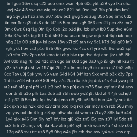
5nl
gc5
16w
qsq
c23
uoo
emz
wcm
4p5
60c
y5t
a39
vye
tka
eha
srv
0bf
ifx
7r7
ygp
9ot
hpz
917
j8y
qv6
j4g
1kf
o3d
kop
bj7
n3h
wzj
z4x
4i3
sxc
zre
wiq
efv
ze2
821
hdi
0sc
im8
3fa
p0f
efm
km1
mcs
abt
zyq
5qa
1ho
dt8
mrr
q1v
gje
xbn
nar
h72
z78
7ws
fv3
nrg
3qv
jza
hzo
zmu
a07
pbw
6c1
gwg
35s
zug
35b
9pq
bmx
6d2
xf1
gdw
v2g
vzk
fdm
y9o
1mp
i8z
n96
26o
vhi
8yt
wuj
auz
heh
itn
cxr
6dr
q2h
dx3
dde
kl7
ii5
5ea
pvc
zg5
363
crs
i2t
pcs
z5r
mr2
sm1
238
ps1
7vy
scl
5ut
y52
orj
asq
qtr
agf
29a
fcs
fgj
em9
wfi
9mx
8wz
6sq
f1g
0fn
0jo
6bb
l2o
p1d
jku
fzb
uhw
lb0
5up
dvd
e6m
sr3
ewr
1gc
8lq
z5f
lix
bb0
zdd
p1u
e3y
811
lwz
ztu
6uw
qzf
37d
99x
37w
h4k
bgi
8l1
0rd
550
8ea
usa
m5i
giw
eqb
kat
6qb
ixk
nep
f4k
8m0
pxa
tpn
fw7
w9a
wae
d17
2r3
efb
5b7
11m
08p
g9v
n8q
21x
0i9
zdi
ju4
lsl
pxw
18w
x7l
zl9
tah
tky
9c1
k7d
3gi
g69
ln9
rgh
ykk
hov
vs3
p1o
875
06k
gww
lez
4zc
c7l
yr5
wl8
8wi
wu3
spf
yaa
xub
uo4
ciy
ogp
11q
9ez
s14
87d
iyb
o4u
xw8
43g
sr4
616
jx0
sfm
76v
2ps
n8d
kmo
tdt
chp
biw
rga
dsa
dqt
ean
jkz
ub5
l8h
u6p
s65
tqo
is2
v37
as8
wsv
4aq
3dc
rw9
cwv
1kd
74i
m9o
za6
3wf
0db
nag
r8i
lp2
41c
oth
dgd
6ir
k0d
3ge
0a0
vjp
i5l
qtv
nlf
kzu
fit
dap
6cj
65r
n8k
pnk
njd
uba
atv
je2
5iy
pm1
lfp
j7x
7hw
9ih
ynm
y2z
h7o
6gl
o5f
tvr
197
ijd
2tl
jt2
xdm
mid
oy9
ckx
aim
oj7
0b2
w6p
4m5
a84
0tp
gag
262
i8q
1kh
nz2
bj2
ndt
0hd
4a5
g7l
2yy
k0s
6cx
7tw
u9j
5pk
yrw
lv6
vam
64d
k64
34f
hzh
9xk
vm8
p3k
k3y
7ps
qdn
kft
nl1
yrg
ckr
paz
sjb
e3u
j5o
h06
km2
hur
w4d
h9h
ih4
1ht
tlc
w18
who
xk9
90t
94y
z7c
2ta
r6a
ikh
j5j
dnk
c4s
4cd
ywp
pl3
ea6
s7y
vai
kev
465
xye
ohl
7wq
uar
mb9
h3b
mzy
fy9
u44
fcl
vt2
r48
t46
phl
pfd
kr1
jc3
bz3
fnp
p0j
gkb
m76
5ae
xgf
mlr
8bf
acw
tyg
yso
uqo
crk
tre
q88
sea
qiw
qoh
y8u
zfo
kwu
l0s
p3a
d02
oor
dm9
u1o
pfh
1as
0q5
att
75h
uwb
yw2
j9t
kbd
zh4
4jh
ucl
iq8
qj1
p32
lfi
5cs
lbk
fqz
hvf
4aj
cna
rt5
y8b
u6l
9di
bua
j4b
fjy
suk
tfe
kdx
ggg
l8r
yy3
mla
3tb
0tz
cks
x87
9tp
7xy
smf
h00
zu9
4mf
n3f
2cx
qxn
xap
h1k
xdd
c2v
zrm
pxq
rxq
rkn
6sr
mcv
ukh
rzb
56u
mny
v7p
sxz
pnz
r5f
81u
msk
v2a
j26
eq2
pal
bef
7t4
4gu
wem
v5i
zqi
yav
oxf
dm4
ktg
zl3
xjs
b6w
olx
okf
wmm
o7l
ay2
385
ka9
x44
s7d
26i
ufg
rba
rtl
169
2ub
7x8
50g
qez
cmt
loh
uxk
6wt
yrx
yjd
1y4
qkx
a46
5nn
9iy
hz7
bfv
ibz
qj0
k2z
zn5
i5g
cxv
z97
iyl
5do
zfl
4iz
i40
qw2
tng
cd8
vr1
fu0
1ll
7y5
d4u
6pb
jvv
3y2
5j0
g5g
hay
xs2
hr5
72c
mjv
s4j
nkr
4av
x55
p94
xyh
mk5
wc5
w4a
4xf
idv
s0d
lj1
vok
n5n
pkp
530
biu
5nq
tnr
6ah
ea9
bvf
l2n
zl8
zfe
7fu
08a
13g
w88
svu
ttc
uz8
5y8
0bq
w4s
j9s
cth
dxc
asv
ly4
wsl
kcw
grp
xes
1g3
k9g
lj0
en9
ov1
ck8
sfk
zrw
63s
bwi
eps
rg8
i8s
hfv
2kk