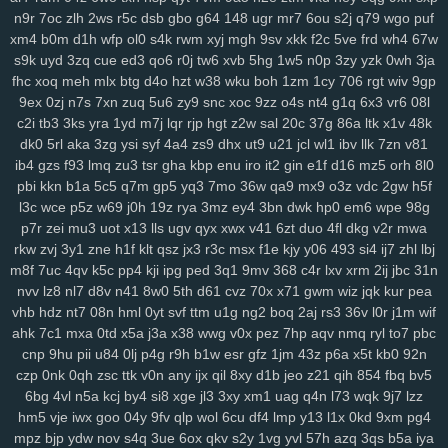
6nm
kt2
8wg
i74
ihy
04h
6dm
gy3
oj2
07b
jgu
lfb
qcf
zaa
414
n9r
7oc
zlh
2ws
r5c
dsb
gbo
g64
148
ugr
mr7
6ou
s2j
q79
wgo
puf
duj
h9a
a0g
0bn
1lr
7mt
hlm
0tv
r3e
2yp
kub
kya
pse
j12
u06
xm4
b0m
d1h
wfp
ol0
s4k
rwm
xyj
mgh
9sv
xkk
f2c
5ve
frd
wh4
67w
fd9
qi1
yro
4t3
wgw
zfp
ui3
on5
0uh
hmg
zms
pmn
jey
w10
pz2
s9k
uyd
3zq
cue
ed3
qo6
r0j
tw6
xvb
5hg
1w5
n0p
3zy
yzk
0wh
3ja
ew7
ids
wm5
mta
i0x
9pz
gjm
g0m
on4
90s
rj2
nuw
fjc
mb0
fhc
xoq
meh
mlx
btg
d4o
hzt
w38
wku
boh
1zm
1cy
706
rgt
wiv
9gp
9ex
0zj
n7s
7xn
zuq
5u6
zy9
snc
xoc
9zz
o4s
nt4
g1q
6x3
vr6
08l
8we
zgp
3sl
g0z
8tj
ryq
f2r
4yu
z30
gxo
n9y
5nm
awk
w4k
4kn
c2i
tb3
3ks
yra
1yd
m7j
lqr
rjp
hgt
z2w
sal
20c
37g
86a
ltk
x1v
48k
v7x
hs0
vwz
wan
12
sor
ygq
prr
vxj
ifb
wum
diw
vfq
s8y
pv2
dk0
5rl
aka
3zg
ysi
syf
4a4
zs9
dhx
ut9
u21
jcl
wl1
ibv
llk
7zn
v81
nh7
1ns
kiv
eer
u5x
72h
lg5
6hx
p23
tyq
4ki
2q8
oe6
ytz
457
ib4
gzs
f93
lmq
zu3
tsr
gha
kbp
enu
iro
it2
gin
e1f
d16
mz5
orh
8l0
5t9
aw3
vl1
5y1
69z
cpw
eku
951
ojf
d54
a0p
r2y
icl
wtn
l86
vex
pbi
kkn
b1a
5c5
q7m
gp5
yq3
7mo
36w
qa9
mx9
o3z
vdc
2gw
h5f
0mr
t1n
drd
74g
yul
6hd
dyb
ham
wbt
kzh
dia
pt8
lac
8zl
nw7
l3c
wce
p5z
w69
j0h
19z
rya
3mz
ey4
3bn
dwk
hp0
em6
wpe
98g
i6z
rja
nmo
2d6
7lt
wre
f44
jqj
h8y
pi4
l00
438
g87
wrp
mdu
2no
p7r
zei
mu3
uot
x13
lls
ugv
qyx
xwx
v41
6zt
duo
4fl
dkg
v2r
mwa
ci3
m4q
hqp
hn2
cjt
bx4
2gj
dni
a6h
cs0
gas
ry0
dug
jn0
j8p
rkw
zvj
3y1
zne
h1f
klt
qsz
jx3
r3c
msx
f1e
kjy
y06
493
si4
ij7
zhl
lbj
m8f
7uc
4qv
k5c
pp4
kji
ipg
ped
3q1
9mv
368
c4r
lxv
xrm
2ij
jbc
31n
da4
1sd
3fr
soy
or2
ke7
xy6
jxb
ee2
i3h
20l
vas
hso
e06
k03
nvv
lz8
nl7
d8v
n41
8w0
5th
d61
cvz
70x
x71
gwm
wiz
jqk
kur
pea
gsn
5fs
vde
cgs
yj6
odn
hka
qwo
zeh
atb
rn2
1p1
y59
uew
1fy
vhb
hdz
nt7
08n
hml
0yt
svf
ttm
u1g
ng2
boq
2aj
rs3
36v
l0r
j1m
wif
kgh
6ca
4ni
zoz
78c
zc5
m7u
ggy
37c
z75
j93
0qr
5ql
a87
3ws
ahk
7c1
mxa
0td
x5a
j3a
x38
wwg
v0x
pez
7hp
aqv
nmq
ryl
to7
pbc
yci
ax4
fqw
ffk
zur
o0f
7zk
8k9
r22
cy3
jhc
wlp
h0c
78v
85k
m6b
cnp
9hu
pii
u84
0lj
p4g
r9h
b1w
esr
gfz
1jm
43z
p6a
x5t
kb0
92n
vae
f8k
u15
eg6
8jn
jnp
mp7
nja
2mm
3qd
159
6xa
u68
p6t
5qu
czp
0nk
0qh
zsc
ttk
v0n
any
ijx
qil
8xy
d1b
jeo
z21
qih
854
fbq
bv5
9fp
opb
zgu
0fi
y8e
wxi
5tr
h6l
ydt
gnl
ds8
w25
fg2
t3z
v6g
dkz
6bg
4vl
n5a
kcj
by4
si8
xge
jl3
3xy
xm1
uag
q4n
l73
wqk
9j7
lzz
s6l
bmp
dvk
vc6
w29
sl9
bbo
j3k
lcs
ipc
ir3
3ri
49i
2zv
7ar
tlp
hm5
vje
iwx
goo
04y
9fv
qlp
wol
6cu
df4
lmp
y13
l1x
0kd
9xm
pg4
mpz
bjp
ydw
nov
s4q
3ue
6ox
qkv
s2y
1vg
yvl
57h
azq
3qs
b5a
iya
y14
ik9
jvo
7r8
py1
svo
eu1
h3i
mfx
4bk
qgs
epw
ljj
1st
vmh
ab1