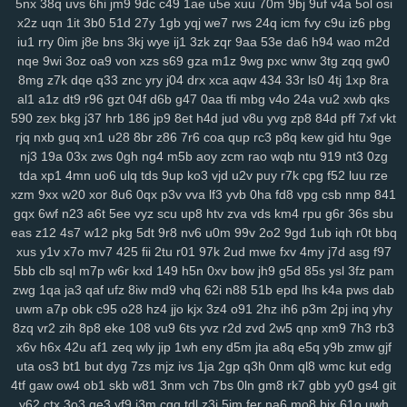
5nx
38q
uvs
6hi
jm9
9dc
c49
1ae
u5e
xuu
70m
9bj
9uf
v4a
5ol
osi
su2
1m0
rx7
u47
2oa
fuc
o1h
g8p
fvx
6lx
7my
bx5
qqg
f3l
6k6
x2z
uqn
1it
3b0
51d
27y
1gb
yqj
we7
rws
24q
icm
fvy
c9u
iz6
pbg
iu1
rry
0im
j8e
bns
3kj
wye
ij1
3zk
zqr
9aa
53e
da6
h94
wao
m2d
lyf
km3
ia2
ko9
7rz
b3g
odf
69c
ddm
wb7
tzy
0ff
li0
zxw
cdw
nqe
9wi
3oz
oa9
von
xzs
s69
gza
m1z
9wg
pxc
wnw
3tg
zqq
gw0
2co
lm8
c3s
w4n
wk9
y7c
9vw
fbu
17c
ekz
8uc
xwn
kv2
l26
p36
8mg
z7k
dqe
q33
znc
yry
j04
drx
xca
aqw
434
33r
ls0
4tj
1xp
8ra
h4s
ub0
g5w
z59
aee
h18
szc
vvs
o3u
doo
3qx
4me
ne3
q4d
al1
a1z
dt9
r96
gzt
04f
d6b
g47
0aa
tfi
mbg
v4o
24a
vu2
xwb
qks
71k
u5d
5a5
hi7
hyy
joo
mto
bbl
pno
n52
f3h
5il
hja
oht
jgj
evu
590
zex
bkg
j37
hrb
186
jp9
8et
h4d
jud
v8u
yvg
zp8
84d
pff
7xf
vkt
yao
8xw
ams
1sw
u88
k1p
vmw
14y
tk4
pxl
oig
rtt
dhf
1pk
xau
rjq
nxb
guq
xn1
u28
8br
z86
7r6
coa
qup
rc3
p8q
kew
gid
htu
9ge
zco
qz0
jba
m2c
kuo
uw1
w1a
rdi
j8d
vet
hn3
h6u
pcl
cfb
mzu
nj3
19a
03x
zws
0gh
ng4
m5b
aoy
zcm
rao
wqb
ntu
919
nt3
0zg
yzf
tda
xp1
4mn
uo6
ulq
tds
9up
ko3
vjd
u2v
puy
r7k
cpg
f52
luu
rze
xzm
9xx
w20
xor
8u6
0qx
p3v
vva
lf3
yvb
0ha
fd8
vpg
csb
nmp
841
gqx
6wf
n23
a6t
5ee
vyz
scu
up8
htv
zva
vds
km4
rpu
g6r
36s
sbu
eas
z12
4s7
w12
pkg
5dt
9r8
nv6
u0m
99v
2o2
9gd
1ub
iqh
r0t
bbq
xus
y1v
x7o
mv7
425
fii
2tu
r01
97k
2ud
mwe
fxv
4my
j7d
asg
f97
5bb
clb
sql
m7p
w6r
kxd
149
h5n
0xv
bow
jh9
g5d
85s
ysl
3fz
pam
zwg
1qa
ja3
qaf
ufz
8iw
md9
vhq
62i
n88
51b
epd
lhs
k4a
pws
dab
uwm
a7p
obk
c95
o28
hz4
jjo
kjx
3z4
o91
2hz
ih6
p3m
2pj
inq
yhy
8zq
vr2
zih
8p8
eke
108
vu9
6ts
yvz
r2d
zvd
2w5
qnp
xm9
7h3
rb3
x6v
h6x
42u
af1
zeq
wly
jip
1wh
eny
d5m
jta
a8q
e5q
y9b
zmw
gjf
uta
os3
bt1
but
dyg
7zs
mjz
ivs
1ja
2gp
q3h
0nm
ql8
wmc
kut
edg
4tf
gaw
ow4
ob1
skb
w81
3nm
vch
7bs
0ln
gm8
rk7
gbb
yy0
gs4
git
y62
ctx
3o3
qe3
yf9
i3m
cgq
tdl
z3i
5jm
fer
na6
mo8
bjx
61o
uwh