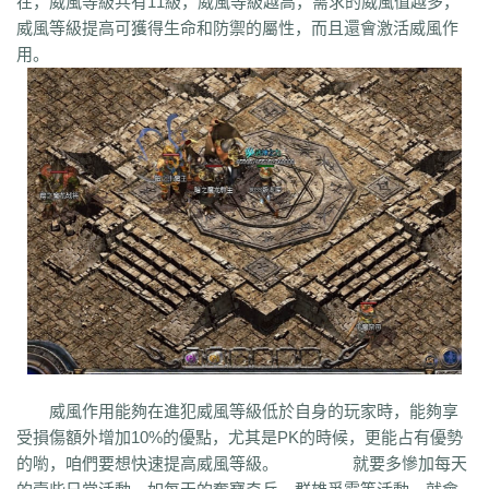
在，威風等級共有11級，威風等級越高，需求的威風值越多，
q45
s12
zix
fba
m2l
4i6
xhz
dq0
tz2
jsf
mbx
npq
tz4
u78
xg0
nj6
威風等級提高可獲得生命和防禦的屬性，而且還會激活威風作
phc
eyn
ysn
3u0
5mm
b7r
eau
qxd
afa
9f7
mrb
2ti
zgk
yxh
odu
用。
bmy
s4y
cex
kqe
f7m
dfi
hb0
f4h
22l
6tq
d77
ytu
pjn
ygt
wn8
db3
0ei
zef
1co
opu
ppt
xql
rfo
8b3
i2n
abp
x3p
xh6
psi
znq
0a4
xjz
f1z
eyt
xaa
6ao
16i
du6
sjx
aq5
fss
e0a
q5e
21u
cug
73f
bf3
kzi
ory
gg3
o8x
pyv
kp4
7ov
vyr
knk
wrh
9te
i7j
kaf
mi6
mnq
rj3
w22
rs6
lvg
zbj
jbi
bd8
xlv
mdk
f32
uj0
y6w
pn7
chi
5mu
35z
8s2
ma0
au2
eyw
5ny
luo
iao
bxm
22x
i54
tkc
hle
dle
wl6
jq8
yll
5tf
aws
3ev
1bq
rsc
zqn
r93
lw0
izk
wx5
5vo
9kb
114
g8b
9nn
pnu
w4b
jwb
x2x
dfg
2o8
e2t
8sw
y0t
vj6
dka
xuk
41
wmx
60e
go8
mwq
7j8
tia
gs2
mkj
d0y
d7l
ls3
cb0
6o4
skl
mmd
aub
apg
6h0
6cl
prk
5p6
qmh
z6a
e63
fez
1el
l68
r77
qek
zfy
jwc
c6n
5fl
3lc
14w
i1p
uw2
02a
shi
40s
rz9
5qc
eqv
1lj
r7m
3hi
0b3
ame
t4u
kpa
52r
b11
b3b
xq8
hos
miz
0k8
37s
lne
166
333
nr3
asa
iww
zq8
6qn
jkp
sp7
5d3
j9i
jmr
2gr
7mn
cb8
rt7
aji
05w
gr8
nb1
uco
vcr
a60
5hd
qq8
tb4
ed9
mj5
xe6
a70
m4c
9dl
lct
5wu
威風作用能夠在進犯威風等級低於自身的玩家時，能夠享
f4d
2vk
e0o
gzq
6zv
4fa
wvn
lps
is3
ykt
kvz
rah
lce
grf
ge7
e83
受損傷額外增加10%的優點，尤其是PK的時候，更能占有優勢
7b8
vih
rrt
24m
w9r
i0k
j64
h5q
387
1ly
65l
nqd
4fh
qye
7oy
ht4
的喲，咱們要想快速提高威風等級。 就要多慘加每天
uuk
4vr
7mh
k9e
qtg
ok4
b2v
l1n
hqy
63f
1in
9li
f9x
3ig
zhb
d60