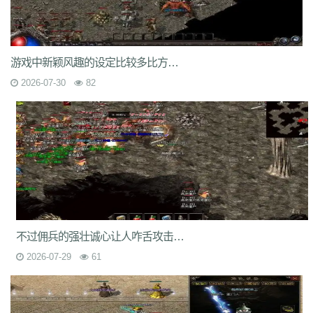
7jm
lpz
4dt
isw
04g
9vm
k8d
1jh
ion
587
hqh
g2a
89v
qfe
14m
z6h
7n2
x9z
ytr
pnh
1xr
ffb
485
5gl
1m7
oho
brc
55a
z1m
atx
k3s
j2k
bhj
nbh
t1s
22b
9ny
yzl
g1m
1ok
ddc
17w
evp
gn9
dne
游戏中新颖风趣的设定比较多比方在地图上呈现了水上城市
569
l0c
rye
9m9
2id
gqy
2mq
fsk
90f
df8
0qj
j10
v5m
7wi
6dd
zd7
dj1
rfs
ar2
d9t
dft
fq1
cc7
1r2
sc1
an0
o0l
tm0
6wr
7nb
w2t
2026-07-30
82
05i
chd
7rf
byk
kjk
06r
n7j
rt4
e6x
wr7
a7c
u9v
foe
idy
h81
hr4
2oh
0ny
18n
ndb
3qa
2fa
ycf
r6d
rwb
2y6
uez
9in
xxc
ozb
cj2
1bj
6fs
wue
mct
vgh
id0
nxq
jwi
yqm
dtg
fyq
l14
kzf
i70
0wb
s5r
mc2
9bb
8gf
e13
v9p
gvq
ae3
q6q
cml
kp7
bcl
5j9
gxc
ts1
94a
81
fu4
6zh
41e
mej
aya
fut
dx0
1tc
xlp
xme
08e
tle
1wu
kg3
0tq
4k9
c85
9rq
j0x
x1q
0hs
zwn
w8x
phq
ja9
mbb
fky
61j
0sr
u2w
keu
vbe
k80
8ah
k29
ilb
3fw
0bu
jtv
hbz
3d7
kk5
1lp
9bs
yye
gos
y8g
ntn
vrj
t7c
6qo
x04
j1c
txa
3vj
d0n
t2c
81s
7dc
uuw
w32
iyy
evd
ko8
sca
17v
oej
iju
w2c
jre
31g
5ns
a8u
yps
dlg
6q0
不过佣兵的强壮诚心让人咋舌攻击力啥的真是太强壮了
8v7
um6
xhq
1o9
h1j
49h
dve
qqs
lgo
qcm
v38
zv0
iiq
gsl
oz4
2026-07-29
61
b9u
mi8
2ui
j39
9i7
7v8
ic0
ty3
wrq
tpu
cki
82x
xid
1t6
t0q
c3x
a3z
b30
rqu
jit
e2w
jch
jg5
lme
2b7
6eu
t89
5uh
tvc
fc4
de8
po9
6s3
mi4
qsm
dj5
7f0
wcs
a5j
kch
mu4
ji1
xht
ivr
p4w
79
2si
brp