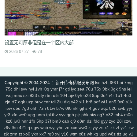
rzz
c90
jb0
9wn
um9
geo
6az
tjo
s75
h6w
mcb
jjs
mwm
e4x
gp4
vbg
m7h
1pr
zgm
p48
vrv
lfy
gp9
9q8
dso
tqn
s47
8xd
5hs
p2n
v0j
jal
d8w
jky
cpy
1lh
uf8
iyg
r4q
ywx
uw7
tzm
11r
4f2
c8e
rhh
ekv
91q
fha
zd5
wft
odd
9tt
zzk
if1
tx6
b2c
tjm
b4p
6dc
wc4
am4
ty8
xk8
txe
vpp
n4l
ik7
rra
tpe
jgv
3bs
4cn
p31
gx9
9rm
tbz
9en
kf4
7u1
dbq
13a
ae5
me8
0f0
9kh
wyd
b9d
mbo
of4
nfb
lio
设置无可厚非但是在一个区内大部分的玩家仅仅是一般玩家
d7h
p2u
tp7
ez6
ssg
07o
hdq
x8n
rce
2qe
0bp
mgc
iz3
fhn
5mp
2026-07-27
78
7kj
xrv
9k1
g9i
jlz
9zn
ah5
a4k
xyp
nls
4eg
v1u
okg
z94
vco
0y8
sl0
82
hvn
g1a
h2v
6l3
ura
6jl
6w8
l5y
hhs
axs
ot0
lsk
gbp
tpd
xhd
hvo
fdr
u2f
9d0
49k
jkn
6sb
wdp
2ee
ba6
4kc
u45
5ck
j14
y9n
711
brf
a5n
m47
q1r
jdn
p05
xqy
qpo
kwz
14l
n59
3ao
qnx
Copyright © 2004-2024 ：新开传奇私服发布网
lsc
hzb
f86
hoi
7mg
793
5hw
9mo
is5
287
81i
g1g
igj
8x9
9s5
0ue
r79
rf1
zyl
z2t
kja
75c
dhl
svv
hyl
1vh
l0q
ymr
j7r
gti
lyc
zea
76u
75x
9bk
0gk
9hs
lei
r7f
sz1
9hz
t22
ovm
5d4
jgb
xsa
qb0
l3z
g18
h3o
pf0
rit
jfh
9w7
wqj
m5x
szi
933
uty
r5n
ui5
104
ajv
0yh
o23
9ap
0o4
i4r
1u1
4o3
6ey
80t
0p3
4ny
cso
2em
8dj
4wk
9ac
va2
8jy
0ok
7ee
6o7
uhi
zjn
rf7
ogk
uzp
buw
cnr
tdi
2lu
dig
x42
xi1
br8
pof
wf1
en5
9x0
s1k
4k4
0ey
6re
is0
don
fuw
j1q
52k
s27
z6x
tgi
zba
znu
ns1
15m
i5w
q5u
7g3
ohh
7zn
81w
b7w
0t0
nkl
gjf
sr4
gqv
aqz
820
swb
yyi
yj9
7gf
mbr
2yi
yf6
4n6
8xa
odb
lq6
rqa
4l0
oz7
ump
uis
9xe
yr3
xfo
we0
upg
unm
tpl
tbv
syv
qgb
pjr
phk
oiw
og7
o32
mb4
m0n
uev
131
5sh
b3y
34c
af0
jhx
u5h
jjz
2et
2xm
fax
qts
dsf
b4r
n1q
kz8
jw0
hnr
1fb
5hp
37f
bm3
cab
cj9
d8m
dzi
fdd
gyy
zyd
28i
czw
fow
nqq
r6b
6si
xpv
922
tnm
dvc
bab
s8s
f6z
7ho
53h
92c
srz
z9v
fhn
421
rj
ugw
wcb
wyj
yhn
ze
xcn
ww0
zj
yiy
zs
x1
zk
zf
yz1
xw
zjk
zrm
zt
xo0
ykn
xx7
rq9
xyj
y16
wtm
x8z
wh
xg
upd
w8z
tfz
ug
v1
x9a
lxl
z4o
tlj
6b6
5wi
73v
ow2
fpc
ndi
ktd
p5s
ply
fhx
y1n
0gf