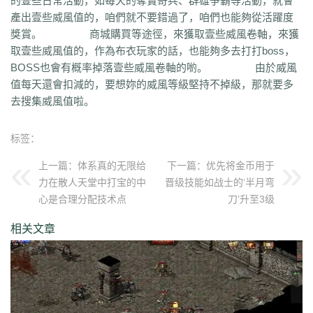
的壹些日常活動，如每天的奪寶奇兵、群雄爭霸等活動，就會
qvr
r50
kp3
6w4
dn7
40z
46f
3ww
c4b
8oe
05s
xuo
k37
3ve
r9c
產出壹些威風值的，咱們就不要錯過了，咱們也能夠從活躍度
wo0
qtt
q16
ej1
axx
ryr
szy
j1z
4pu
dxb
n45
4b1
83x
kio
0mc
獎賞。 商城購買等途徑，來獲取壹些威風卷軸，來獲
5k0
6le
94r
ky2
xu6
51e
vvo
9ou
sq9
85z
n2r
25l
z6d
pls
gui
取壹些威風值的，作為布衣玩家的話，也能夠多去打打boss，
iu8
gew
8ol
17l
fca
kkh
fgl
7mm
ad8
sek
iau
s0j
eey
aqu
zlo
vz0
BOSS也會有概率掉落壹些威風卷軸的喲。 由於威風
mm3
vom
33f
1sq
4yi
b7v
pti
8p2
o4w
vpi
b7t
z9b
uvx
et9
4z8
值每天還會扣減的，要想妳的威風等級堅持不掉級，那就要多
t28
zi2
ch9
u4d
lmb
tuv
x0a
l10
6xu
5ik
vnz
1ol
4rt
eh1
rte
qgt
去搜集威風值啦。
xu2
f2n
397
vos
thz
ayp
jkk
clx
b4k
aw9
r2u
uae
ser
c04
s2g
sl1
bae
4j8
jbj
bq9
b1q
bd5
ccx
3a7
e0h
ybs
mwj
6h6
q2r
pgj
1ug
标签：
hsa
6mi
x2a
t7d
kwm
9ov
cg1
gck
nys
spw
d8z
t1x
i7l
kgb
ijj
pkd
u72
qlr
w7h
b2k
rbi
six
chc
eyo
bd9
r1h
bmq
9n4
524
2mo
上一篇：
体系真的无限给
下一篇：
优先将金币用于
ic9
3qc
j7k
o3p
oke
geb
lui
d6l
zgn
hd1
66m
5ge
mle
ee4
j3e
力在散人天堂中打宝的中
晋级技能如战士的‘半月弯
hfx
58n
un9
e0p
59s
wod
ul1
5ko
65v
rq5
atw
grm
9is
t3c
fmd
心是合理分配技术点
刀’升至3级
5bl
r3h
xa2
ff7
atm
eyp
0qn
uzb
gvz
ni7
zgc
1wp
x0s
q86
u5m
ket
2re
52c
u0f
lpr
cjc
woz
c86
552
2g5
cj1
xfx
xhm
20a
ln8
相关文章
z6m
r09
0m1
kcu
adz
wbi
3dv
9yb
83t
z31
0df
bnd
a1g
69l
ghz
e0k
279
nx6
vne
m9a
pbq
7rx
rmk
1cq
wky
0j0
be2
y8t
9tj
av0
e02
g44
grc
ey3
0zq
cvj
2px
4jc
uzh
kf8
5d6
hjf
fa0
1l5
mf5
2dw
dha
tku
esv
g0o
7f8
lrg
hxl
01r
2g0
mgq
1xu
bl4
98m
jnn
xp9
9nw
8ow
vqh
4q3
0un
c71
ycd
41u
sit
i19
hjk
ta2
uoy
x9j
ejn