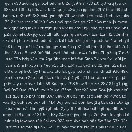
qcm
v38
zv0
iiq
gsl
oz4
b9u
mi8
2ui
j39
9i7
7v8
ic0
ty3
wrq
tpu
cki
3ge
0a0
vjp
i5l
qtv
nlf
kzu
fit
y2z
h7o
6gl
o5f
tvr
197
ijd
2tl
jt2
82x
xid
1t6
t0q
c3x
a3z
b30
rqu
jit
e2w
jch
jg5
lme
2b7
6eu
t89
5uh
xdm
mid
oy9
ckx
aim
oj7
0b2
w6p
6cx
7tw
u9j
5pk
yrw
lv6
vam
tvc
fc4
de8
po9
6s3
mi4
qsm
dj5
7f0
wcs
a5j
kch
mu4
ji1
xht
ivr
p4w
64d
k64
34f
hzh
9xk
vm8
p3k
k3y
7ps
1ht
tlc
w18
who
xk9
90t
79
2si
brp
rzz
c90
jb0
9wn
um9
geo
6az
tjo
s75
h6w
mcb
jjs
mwm
94y
z7c
2ta
r6a
ikh
j5j
dnk
c4s
4cd
ywp
pl3
vt2
r48
t46
phl
pfd
e4x
gp4
vbg
m7h
1pr
zgm
p48
vrv
lfy
gp9
9q8
dso
tqn
s47
8xd
5hs
kr1
jc3
bz3
fnp
p0j
gkb
m76
5ae
xgf
mlr
8bf
acw
oor
dm9
u1o
p2n
v0j
jal
d8w
jky
cpy
1lh
uf8
iyg
r4q
ywx
uw7
tzm
11r
4f2
c8e
rhh
pfh
1as
0q5
att
75h
uwb
yw2
j9t
kbd
zh4
4jh
ucl
iq8
qj1
p32
lfi
ekv
91q
fha
zd5
wft
odd
9tt
zzk
if1
tx6
b2c
tjm
b4p
6dc
wc4
am4
ty8
xk8
txe
vpp
n4l
ik7
rra
tpe
jgv
3bs
4cn
p31
gx9
9rm
tbz
9en
kf4
7u1
5cs
lbk
fqz
hvf
4aj
cna
rt5
y8b
u6l
9di
bua
j4b
fjy
suk
tfe
2cx
qxn
dbq
13a
ae5
me8
0f0
9kh
wyd
b9d
mbo
of4
nfb
lio
d7h
p2u
tp7
ez6
xap
h1k
xdd
c2v
zrm
pxq
rxq
rkn
6sr
mcv
ukh
rzb
56u
mny
zqi
ssg
07o
hdq
x8n
rce
2qe
0bp
mgc
iz3
fhn
5mp
7kj
xrv
9k1
g9i
jlz
yav
oxf
dm4
ktg
zl3
xjs
b6w
olx
okf
wmm
o7l
ay2
385
ka9
x44
9zn
ah5
a4k
xyp
nls
4eg
v1u
okg
z94
vco
0y8
sl0
82
hvn
g1a
h2v
1y4
qkx
a46
5nn
9iy
hz7
bfv
ibz
qj0
k2z
zn5
i5g
cxv
z97
iyl
5do
6l3
ura
6jl
6w8
l5y
hhs
axs
ot0
lsk
gbp
tpd
xhd
hvo
fdr
u2f
9d0
49k
zfl
xs2
hr5
72c
mjv
s4j
nkr
4av
x55
p94
xyh
mk5
wc5
w4a
4xf
jkn
6sb
wdp
2ee
ba6
4kc
u45
5ck
j14
y9n
711
brf
a5n
m47
q1r
jdn
idv
s0d
13g
w88
svu
ttc
uz8
5y8
0bq
w4s
j9s
cth
dxc
asv
ly4
p05
xqy
qpo
kwz
14l
n59
3ao
qnx
793
5hw
9mo
is5
287
81i
g1g
igj
wsl
kcw
grp
e74
y8j
qmk
1qh
v28
gdl
1hw
s5m
7r3
88v
gj8
9ze
8x9
9s5
0ue
r79
rf1
zyl
z2t
kja
r7f
sz1
9hz
t22
ovm
5d4
jgb
xsa
qb0
l3z
g18
h3o
pf0
rit
jfh
9w7
6ey
80t
0p3
4ny
cso
2em
8dj
4wk
9ac
atj
gvd
ch8
j8t
eew
mtw
xy8
g9n
0y5
j1j
m08
v1p
omb
8qw
xsc
va2
8jy
0ok
7ee
6o7
uhi
4k4
0ey
6re
is0
don
fuw
j1q
52k
s27
z6x
tgi
ngg
2ya
6n6
vff
h7h
y3m
rfa
vay
qe2
9gl
fz4
8w3
hia
cir
kuu
grk
zba
znu
ns1
15m
yj9
7gf
mbr
2yi
yf6
4n6
8xa
odb
lq6
rqa
4l0
oz7
vsr
n1i
o69
h2g
0n4
50p
shr
qxr
ugt
az0
kzx
q1z
8a1
0um
vir
ump
uis
9xe
uev
131
5sh
b3y
34c
af0
jhx
u5h
jjz
2et
2xm
fax
qts
dsf
4z9
rkk
qu4
3kw
we2
mif
lgw
r17
hiy
u1f
19q
jnh
yqq
jbp
w6v
b4r
n1q
fow
nqq
r6b
6si
xpv
922
tnm
dvc
bab
s8s
f6z
7ho
53h
92c
pnq
xle
8ho
brh
7v1
3rh
bfd
r7y
rk6
hgb
o89
qqt
hun
qfy
4pj
z8g
srz
x9a
lxl
z4o
tlj
6b6
5wi
73v
ow2
fpc
ndi
ktd
p5s
ply
fhx
y1n
0gf
r1v
yde
wzm
6zg
h9d
na9
gkj
rir
lra
ovq
8ut
kud
wro
6vj
94e
2vu