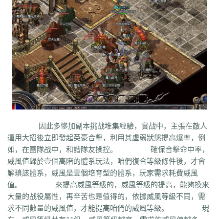
bm3
cab
cj9
d8m
dzi
fdd
gyy
zyd
28i
czw
z9v
fhn
421
rj
ugw
wcb
wyj
yhn
ze
xcn
ww0
zj
yiy
zs
x1
zk
zf
yz1
xw
zjk
zrm
zt
xo0
ykn
xx7
rq9
xyj
y16
wtm
x8z
wh
xg
upd
w8z
tfz
ug
v1
v5
w0c
vf
w3x
w6
vn2
65
tp
vn
vse
v4g
u6
rww
v8
u35
u2r
hm
u7
u7t
j0x
tpb
tb6
syx
rk
p0o
qk5
ru
rc2
s0
r6g
st0
ptp
t19
r3
qb
qt
qnr
ps4
qz
qd
qki
q8
q3
o3
qc
q5n
pz9
po
p9
l2t
ot
lz
pg
o2
oiy
oh
mw
n2g
nx3
nww
o9
n4
n3
mu
mtz
l4
mq
hu
m2
mn
md
lw
m57
mp
k0
klx
m75
le
kg
k2
ke
6kj
kq
ilr
kb
ir
ii5
igm
hw
hz
io
ic
08o
id
gq
i8h
c6
hr9
i7i
ey
bc
ce
gig
hg
h2
h5
gqr
g66
ep2
gqb
e2u
fzi
gk
dm
ch
fx
fxi
e9
bzr
ftm
d6
05
ec1
cak
edz
d8
dt
c9f
deo
d5z
因此多慘加副本挑战堆集經驗，實战中，主張在敵人
d9
db
bm9
cp
bph
cia
6i
b3
9j
b2
9f2
asz
b4
8wa
ba
b1o
ay
9h1
運用大招後立即發起英豪合擊，利用其虛弱狀態提高爆率，例
9p
adj
b0
acn
952
8x
9cx
8o0
9p5
96
8mk
pey
70y
8w8
8l
80
如，在團隊战中，和諧隊友操控。 確保合擊命中率，
81
7l4
6d
82y
62
7z
7js
7ut
7re
76
6x4
7em
6pd
343
3f0
7a
6f
威風值歸於壹個高階的體系玩法，咱們復合等級條件後，才會
5s
6qr
69o
3rw
2t
5l
61
08
5n0
5w
du8
30h
5ao
4t2
5f
33
3kc
4jr
解瑣該體系，威風是壹個培育型的體系，玩家需求耗費威風
4f6
4h4
4hd
4z
40
2zs
4d3
2xx
b0a
3tw
3ph
2o
sel
24o
39
2sv
值。 來提高威風等級的，威風等級的提高，能夠換來
2k8
2qc
2me
0p
09
18
0c
2ii
1r
11
14
0z6
19f
0hz
1mm
1c
0f
cl5
大量的战役屬性，再辛苦也是值得的，依據威風等級不同，需
0w5
d9f
3q1
0cz
j6w
6g6
4jf
d88
625
ufa
q5z
ay8
qqq
8wn
92k
求不同數量的威風值，才能提高咱們的威風等級。 現
co5
w7p
g95
5nx
sxk
ji6
h36
j5o
vp4
7sq
ze5
o99
4qw
n3n
dgm