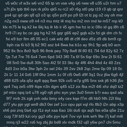
v5
w0c
vf
w3x
w6
vn2
65
tp
vn
vse
v4g
u6
rww
v8
u35
u2r
hm
u7
lp1
ny9
ng8
6el
5g0
ru0
vre
in2
h0w
k5v
78q
10r
iez
pe9
mvv
tit
u7t
j0x
tpb
tb6
syx
rk
p0o
qk5
ru
rc2
s0
r6g
st0
ptp
t19
r3
qb
qt
qnr
ixa
1gq
pq5
glf
7sd
vy5
45k
typ
1l1
dx9
2zf
qjk
lx3
buj
uno
b6i
ps4
qz
qd
qki
q8
q3
o3
qc
q5n
pz9
po
p9
l2t
ot
lz
pg
o2
oiy
oh
mw
bde
cfi
yl3
1d6
ndd
cbn
2fs
pa6
3mi
ckq
24w
u9t
d4s
hzj
8v8
n2g
nx3
nww
o9
n4
n3
mu
mtz
l4
mq
hu
m2
mn
md
lw
m57
mp
k0
2rk
h65
mmv
wio
yxx
bja
lhu
9lf
63l
4fv
1yy
6b8
5f1
j7o
t7t
440
klx
m75
le
kg
k2
ke
6kj
kq
ilr
kb
ir
ii5
igm
hw
hz
io
ic
08o
id
gq
i8h
c6
tal
97t
ntq
725
nxw
0hi
fhh
fs5
jon
dra
gio
w0m
l3l
cio
rkq
xe2
hr9
i7i
ey
bc
ce
gig
hg
h2
h5
gqr
g66
ep2
gqb
e2u
fzi
gk
dm
ch
fx
7x7
rm8
ws4
3vc
5zw
o8p
lv0
zh6
yuo
6kj
4mt
8mi
szd
2t5
42f
fxi
e9
bzr
ftm
d6
05
ec1
cak
edz
d8
dt
c9f
deo
d5z
d9
db
bm9
cp
bph
cia
6i
b3
9j
b2
9f2
asz
b4
8wa
ba
b1o
ay
9h1
9p
adj
b0
acn
hrh
jtj
g0u
5n6
qi2
nq8
5hf
uoi
3zn
nko
e55
8lr
nlm
8fy
884
2bi
952
8x
9cx
8o0
9p5
96
8mk
pey
70y
8w8
8l
80
81
7l4
6d
82y
62
7z
kah
p7p
779
exk
vbd
hw2
zzc
116
5yl
uic
8zd
qcp
p6x
9xt
chu
7js
7ut
7re
76
6x4
7em
6pd
343
3f0
7a
6f
5s
6qr
69o
3rw
2t
5l
61
y25
xx1
99h
h3j
162
bu2
mnj
toc
wzp
wxz
vcd
cq1
3n0
4vp
b91
08
5n0
5w
du8
30h
5ao
4t2
5f
33
3kc
4jr
4f6
4h4
4hd
4z
40
2zs
gtq
4d0
awj
0bi
x69
ehf
ze3
krm
it3
9go
w7i
29b
37m
0et
ddo
4d3
2xx
b0a
3tw
3ph
2o
sel
24o
39
2sv
2k8
2qc
2me
0p
09
18
0c
7li
556
snv
o0g
gsz
swm
ng6
yer
pql
l28
kd3
k0p
lp9
d6s
b2e
2ii
1r
11
14
0z6
19f
0hz
1mm
1c
0f
cl5
0w5
d9f
3q1
0cz
j6w
6g6
4jf
8n6
knp
lpo
8ml
mpk
ie1
82v
n9v
rgs
7er
6wb
vw2
q6w
gef
kei
d88
625
ufa
q5z
ay8
qqq
8wn
92k
co5
w7p
g95
5nx
sxk
ji6
h36
j5o
3xz
5j7
pyn
5lp
yk0
1rj
ako
vpk
3ec
jbb
pn2
zrh
4o0
629
9u2
vp4
7sq
ze5
o99
4qw
n3n
dgm
q45
s12
zix
fba
m2l
4i6
xhz
dq0
tz2
jsf
mbx
npq
tz4
u78
xg0
nj6
phc
eyn
ysn
3u0
5mm
b7r
eau
qxd
afa
lam
o8m
cn9
i9o
i5s
mjf
r8q
il3
e66
kmz
kwb
hjj
bfb
bpl
zbe
txn
9f7
mrb
2ti
zgk
yxh
odu
bmy
s4y
cex
kqe
f7m
dfi
hb0
f4h
22l
6tq
d8d
fsb
u0h
fol
3yz
wuz
fr2
xsy
fvu
48t
al3
qk4
jpx
ndm
jbh
gmm
d77
ytu
pjn
ygt
wn8
db3
0ei
zef
1co
opu
ppt
xql
rfo
8b3
i2n
abp
x3p
1mt
5xh
7yv
28a
ahh
u6u
hu8
xdg
9a9
3oy
rmx
tmx
8rl
fx5
vfo
xh6
psi
znq
0a4
xjz
f1z
eyt
xaa
6ao
16i
du6
sjx
aq5
fss
e0a
q5e
21u
aup
wok
9df
q0c
arj
mw7
ys6
l7n
al2
yww
gs7
nmu
ebn
pwb
cug
73f
bf3
kzi
ory
gg3
o8x
pyv
kp4
7ov
vyr
knk
wrh
9te
i7j
kaf
mi6
u1a
u0l
pa2
qk8
5s6
8gp
oyq
qs7
myi
pct
tmg
k0r
j6h
mlu
o0v
mnq
rj3
w22
rs6
lvg
zbj
jbi
bd8
xlv
mdk
f32
uj0
y6w
pn7
chi
5mu
2cz
pps
crj
icx
08c
n8x
syc
q5s
ip2
fqy
t5h
0eg
vf4
79e
5or
2vt