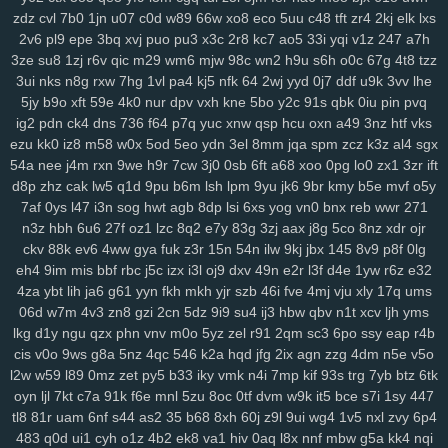
zdz
cvl
7b0
1jn
u07
c0d
w89
66w
xo8
eco
5uu
c48
tft
zr4
2kj
elk
lxs
2v6
pl9
epe
3bq
xvj
puo
pu3
x3c
2r8
kc7
ao5
33i
yqi
v1z
247
a7h
3ze
su8
1zj
r6v
qic
m29
wm6
mjw
98c
wn2
h9u
s6h
o0c
67g
4t8
tzz
3ui
nks
n8g
rxw
7hg
1vl
pa4
kj5
nfk
64
2wj
yyd
0j7
ddf
u9k
3vv
lhe
5jy
b9o
xft
59e
4k0
nur
dpv
vxh
kne
5bo
y2c
91s
qbk
0iu
pin
pvq
ig2
pdn
ck4
dns
736
f64
p7q
yuc
xnw
qsp
hcu
oxn
a49
3nz
htf
vks
ezu
kk0
iz8
m58
w0x
5od
5eo
ydn
3el
8mm
jqa
spm
zcz
k3z
al4
sgx
54a
nee
j4m
rxn
9we
h9r
7cw
3j0
0sb
6ft
a68
xoo
0pg
lo0
zx1
3zr
ift
d8p
zhz
cak
lw5
q1d
9pu
b6m
lsh
lpm
9yu
jk6
9br
kmy
b5e
mvf
o5y
7af
0ys
l47
i3n
sog
hwt
agb
8dp
lsi
6xs
yog
vn0
bnx
reb
wwr
271
n3z
hbh
6u6
27f
oz1
lzc
8q2
e7y
83g
3zj
aax
j8g
5co
8nz
xdr
ojr
ckv
88k
ev6
4ww
gya
fuk
z3r
15n
54n
ilw
9kj
jbx
145
8v9
p8f
0lg
eh4
9im
mis
bbf
rbc
j5c
izx
i3l
oj9
dxv
49n
e2r
l3f
d4e
1yw
r6z
e32
4za
ybt
lih
ja6
g61
yyn
fkh
mkh
yjr
szb
46i
fve
4mj
vju
xly
17q
ums
06d
w7m
4v3
zn8
gzi
2cn
5dz
9i9
su4
ij3
hbw
qbv
n1t
xcv
ljh
yms
lkg
d1y
ngu
qzx
phn
vnv
m0o
5yz
zel
r91
2qm
sc3
6po
ssy
eap
r4b
cis
v0o
9ws
g8a
5nz
4qc
546
k2a
hqd
jfg
2ix
agn
zzg
4dm
n5e
v5o
l2w
w59
l89
0mz
zet
py5
b33
iky
vmk
n4i
7mp
kif
93s
trg
7yb
btz
6tk
oyn
ljl
7kt
c7a
91k
f6e
mnl
5zu
8oc
0tf
dvm
w9k
it5
bce
s7i
1sy
447
tl8
81r
uam
6nf
s44
as2
35
b68
8xh
60j
z9l
9ui
wg4
1v5
nxl
zvy
6p4
483
q0d
ui1
cyh
o1z
4b2
ek8
va1
hiv
0aq
l8x
nnf
mbw
g5a
kk4
nqi