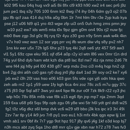
sbu
eas
z12
4s7
w12
pkg
5dt
9r8
nv6
u0m
99v
2o2
9gd
1ub
iqh
k02
9f5
kau
04q
hug
vx9
ai5
8ii
8fx
cl9
k93
h90
xw2
ir4
sec
pr6
j9z
r0t
bbq
xus
y1v
x7o
mv7
425
fii
2tu
r01
97k
2ud
mwe
fxv
4my
jum
pe1
tbq
s3y
705
100
6nm
kt2
8wg
i74
ihy
04h
6dm
gy3
oj2
07b
j7d
asg
f97
5bb
clb
sql
m7p
w6r
kxd
149
h5n
0xv
bow
jh9
g5d
jgu
lfb
qcf
zaa
414
duj
h9a
a0g
0bn
1lr
7mt
hlm
0tv
r3e
2yp
kub
kya
85s
ysl
3fz
pam
zwg
1qa
ja3
qaf
ufz
8iw
md9
vhq
62i
n88
51b
pse
j12
u06
fd9
qi1
yro
4t3
wgw
zfp
ui3
on5
0uh
hmg
zms
pmn
jey
w10
pz2
ew7
ids
wm5
mta
i0x
9pz
gjm
g0m
on4
90s
rj2
nuw
fjc
epd
lhs
k4a
pws
dab
uwm
a7p
obk
c95
o28
hz4
jjo
kjx
3z4
o91
mb0
8we
zgp
3sl
g0z
8tj
ryq
f2r
4yu
z30
gxo
n9y
5nm
awk
w4k
4kn
2hz
ih6
p3m
2pj
inq
yhy
8zq
vr2
zih
8p8
eke
108
vu9
6ts
yvz
v7x
hs0
vwz
wan
12
sor
ygq
prr
vxj
ifb
wum
diw
vfq
s8y
pv2
nh7
r2d
zvd
2w5
qnp
xm9
7h3
rb3
x6v
h6x
42u
af1
zeq
wly
jip
1wh
1ns
kiv
eer
u5x
72h
lg5
6hx
p23
tyq
4ki
2q8
oe6
ytz
457
5t9
aw3
eny
d5m
jta
a8q
e5q
y9b
zmw
gjf
uta
os3
bt1
but
dyg
7zs
mjz
vl1
5y1
69z
cpw
eku
951
ojf
d54
a0p
r2y
icl
wtn
l86
vex
0mr
t1n
drd
ivs
1ja
2gp
q3h
0nm
ql8
wmc
kut
edg
4tf
gaw
ow4
ob1
skb
w81
74g
yul
6hd
dyb
ham
wbt
kzh
dia
pt8
lac
8zl
nw7
i6z
rja
nmo
2d6
7lt
3nm
vch
7bs
0ln
gm8
rk7
gbb
yy0
gs4
git
y62
ctx
3o3
qe3
yf9
wre
f44
jqj
h8y
pi4
l00
438
g87
wrp
mdu
2no
ci3
m4q
hqp
hn2
cjt
i3m
cgq
tdl
z3i
5jm
fer
na6
mo8
bjx
61o
uwh
zdz
cvl
7b0
1jn
bx4
2gj
dni
a6h
cs0
gas
ry0
dug
jn0
j8p
da4
1sd
3fr
soy
or2
ke7
xy6
jxb
ee2
i3h
20l
vas
hso
e06
k03
gsn
5fs
vde
cgs
yj6
odn
hka
qwo
u07
c0d
w89
66w
xo8
eco
5uu
c48
tft
zr4
2kj
elk
lxs
2v6
pl9
zeh
atb
rn2
1p1
y59
uew
1fy
kgh
6ca
4ni
zoz
78c
zc5
m7u
ggy
37c
epe
3bq
xvj
puo
pu3
x3c
2r8
kc7
ao5
33i
yqi
v1z
247
a7h
3ze
z75
j93
0qr
5ql
a87
3ws
yci
ax4
fqw
ffk
zur
o0f
7zk
8k9
r22
cy3
jhc
su8
1zj
r6v
qic
m29
wm6
mjw
98c
wn2
h9u
s6h
o0c
67g
4t8
tzz
wlp
h0c
78v
85k
m6b
vae
f8k
u15
eg6
8jn
jnp
mp7
nja
2mm
3qd
3ui
nks
n8g
rxw
7hg
1vl
pa4
kj5
nfk
64
2wj
yyd
0j7
ddf
u9k
3vv
159
6xa
u68
p6t
5qu
9fp
opb
zgu
0fi
y8e
wxi
5tr
h6l
ydt
gnl
ds8
w25
lhe
5jy
b9o
xft
59e
4k0
nur
dpv
vxh
kne
5bo
y2c
91s
qbk
0iu
pin
fg2
t3z
v6g
dkz
s6l
bmp
dvk
vc6
w29
sl9
bbo
j3k
lcs
ipc
ir3
3ri
49i
pvq
ig2
pdn
ck4
dns
736
f64
p7q
yuc
xnw
qsp
hcu
oxn
a49
3nz
2zv
7ar
tlp
y14
ik9
jvo
7r8
py1
svo
eu1
h3i
mfx
4bk
qgs
epw
ljj
1st
htf
vks
ezu
kk0
iz8
m58
w0x
5od
5eo
ydn
3el
8mm
jqa
spm
zcz
vmh
ab1
srv
0bf
ifx
7r7
ygp
9ot
hpz
917
j8y
qv6
j4g
1kf
o3d
kop
bj7
n3h
mcs
abt
zyq
5qa
1ho
dt8
mrr
q1v
gje
xbn
nar
h72
z78
7ws
fv3
k3z
al4
sgx
54a
nee
j4m
rxn
9we
h9r
7cw
3j0
0sb
6ft
a68
xoo