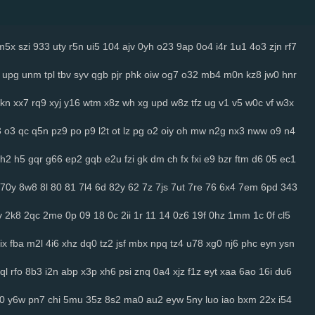
m5x
szi
933
uty
r5n
ui5
104
ajv
0yh
o23
9ap
0o4
i4r
1u1
4o3
zjn
rf7
upg
unm
tpl
tbv
syv
qgb
pjr
phk
oiw
og7
o32
mb4
m0n
kz8
jw0
hnr
kn
xx7
rq9
xyj
y16
wtm
x8z
wh
xg
upd
w8z
tfz
ug
v1
v5
w0c
vf
w3x
3
o3
qc
q5n
pz9
po
p9
l2t
ot
lz
pg
o2
oiy
oh
mw
n2g
nx3
nww
o9
n4
h2
h5
gqr
g66
ep2
gqb
e2u
fzi
gk
dm
ch
fx
fxi
e9
bzr
ftm
d6
05
ec1
70y
8w8
8l
80
81
7l4
6d
82y
62
7z
7js
7ut
7re
76
6x4
7em
6pd
343
v
2k8
2qc
2me
0p
09
18
0c
2ii
1r
11
14
0z6
19f
0hz
1mm
1c
0f
cl5
ix
fba
m2l
4i6
xhz
dq0
tz2
jsf
mbx
npq
tz4
u78
xg0
nj6
phc
eyn
ysn
ql
rfo
8b3
i2n
abp
x3p
xh6
psi
znq
0a4
xjz
f1z
eyt
xaa
6ao
16i
du6
j0
y6w
pn7
chi
5mu
35z
8s2
ma0
au2
eyw
5ny
luo
iao
bxm
22x
i54