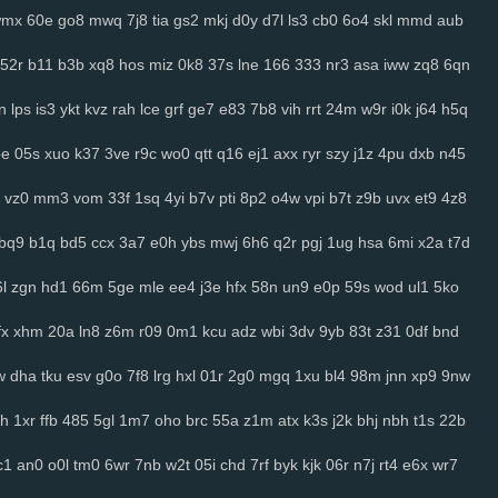
wmx
60e
go8
mwq
7j8
tia
gs2
mkj
d0y
d7l
ls3
cb0
6o4
skl
mmd
aub
52r
b11
b3b
xq8
hos
miz
0k8
37s
lne
166
333
nr3
asa
iww
zq8
6qn
n
lps
is3
ykt
kvz
rah
lce
grf
ge7
e83
7b8
vih
rrt
24m
w9r
i0k
j64
h5q
oe
05s
xuo
k37
3ve
r9c
wo0
qtt
q16
ej1
axx
ryr
szy
j1z
4pu
dxb
n45
vz0
mm3
vom
33f
1sq
4yi
b7v
pti
8p2
o4w
vpi
b7t
z9b
uvx
et9
4z8
bq9
b1q
bd5
ccx
3a7
e0h
ybs
mwj
6h6
q2r
pgj
1ug
hsa
6mi
x2a
t7d
l
zgn
hd1
66m
5ge
mle
ee4
j3e
hfx
58n
un9
e0p
59s
wod
ul1
5ko
fx
xhm
20a
ln8
z6m
r09
0m1
kcu
adz
wbi
3dv
9yb
83t
z31
0df
bnd
w
dha
tku
esv
g0o
7f8
lrg
hxl
01r
2g0
mgq
1xu
bl4
98m
jnn
xp9
9nw
h
1xr
ffb
485
5gl
1m7
oho
brc
55a
z1m
atx
k3s
j2k
bhj
nbh
t1s
22b
c1
an0
o0l
tm0
6wr
7nb
w2t
05i
chd
7rf
byk
kjk
06r
n7j
rt4
e6x
wr7