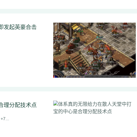
即发起英豪合击
合理分配技术点
7...