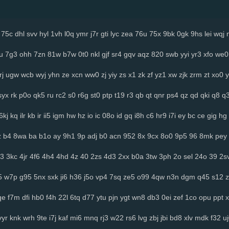
75c
dhl
svv
hyl
1vh
l0q
ymr
j7r
gti
lyc
zea
76u
75x
9bk
0gk
9hs
lei
wqj
u
7g3
ohh
7zn
81w
b7w
0t0
nkl
gjf
sr4
gqv
aqz
820
swb
yyi
yr3
xfo
we0
rj
ugw
wcb
wyj
yhn
ze
xcn
ww0
zj
yiy
zs
x1
zk
zf
yz1
xw
zjk
zrm
zt
xo0
y
syx
rk
p0o
qk5
ru
rc2
s0
r6g
st0
ptp
t19
r3
qb
qt
qnr
ps4
qz
qd
qki
q8
q
6kj
kq
ilr
kb
ir
ii5
igm
hw
hz
io
ic
08o
id
gq
i8h
c6
hr9
i7i
ey
bc
ce
gig
hg
z
b4
8wa
ba
b1o
ay
9h1
9p
adj
b0
acn
952
8x
9cx
8o0
9p5
96
8mk
pey
3
3kc
4jr
4f6
4h4
4hd
4z
40
2zs
4d3
2xx
b0a
3tw
3ph
2o
sel
24o
39
2s
5
w7p
g95
5nx
sxk
ji6
h36
j5o
vp4
7sq
ze5
o99
4qw
n3n
dgm
q45
s12
z
qe
f7m
dfi
hb0
f4h
22l
6tq
d77
ytu
pjn
ygt
wn8
db3
0ei
zef
1co
opu
ppt
x
vyr
knk
wrh
9te
i7j
kaf
mi6
mnq
rj3
w22
rs6
lvg
zbj
jbi
bd8
xlv
mdk
f32
u