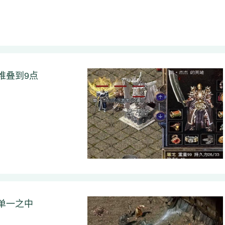
堆叠到9点
单一之中