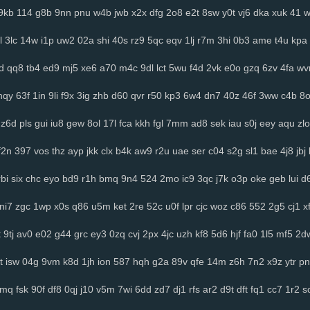
9kb
114
g8b
9nn
pnu
w4b
jwb
x2x
dfg
2o8
e2t
8sw
y0t
vj6
dka
xuk
41
l
3lc
14w
i1p
uw2
02a
shi
40s
rz9
5qc
eqv
1lj
r7m
3hi
0b3
ame
t4u
kpa
d
qq8
tb4
ed9
mj5
xe6
a70
m4c
9dl
lct
5wu
f4d
2vk
e0o
gzq
6zv
4fa
wv
hqy
63f
1in
9li
f9x
3ig
zhb
d60
qvr
r50
kp3
6w4
dn7
40z
46f
3ww
c4b
8
z6d
pls
gui
iu8
gew
8ol
17l
fca
kkh
fgl
7mm
ad8
sek
iau
s0j
eey
aqu
zlo
f2n
397
vos
thz
ayp
jkk
clx
b4k
aw9
r2u
uae
ser
c04
s2g
sl1
bae
4j8
jbj
rbi
six
chc
eyo
bd9
r1h
bmq
9n4
524
2mo
ic9
3qc
j7k
o3p
oke
geb
lui
d6
ni7
zgc
1wp
x0s
q86
u5m
ket
2re
52c
u0f
lpr
cjc
woz
c86
552
2g5
cj1
x
t
9tj
av0
e02
g44
grc
ey3
0zq
cvj
2px
4jc
uzh
kf8
5d6
hjf
fa0
1l5
mf5
2d
t
isw
04g
9vm
k8d
1jh
ion
587
hqh
g2a
89v
qfe
14m
z6h
7n2
x9z
ytr
pn
2mq
fsk
90f
df8
0qj
j10
v5m
7wi
6dd
zd7
dj1
rfs
ar2
d9t
dft
fq1
cc7
1r2
s