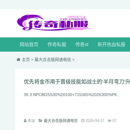
网站首页
传奇私服
传奇sf
新开热血私服
主页
>
最大合击版网通电信
>
优先将金币用于晋级技能如战士的‘半月弯刀’升
35 3 NPCBOSS30%20100+715365%2026300%PK...
本站
最大合击版网通电信
2026-04-17
67