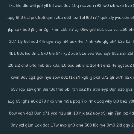
tkc
hle
dle
wl6
jq8
yll
5tf
aws
3ev
1bq
rsc
zqn
r93
lw0
izk
wx5
5vo
apg
6h0
6cl
prk
5p6
qmh
z6a
e63
fez
1el
l68
r77
qek
zfy
jwc
c6n
5f
jkp
sp7
5d3
j9i
jmr
2gr
7mn
cb8
rt7
aji
05w
gr8
nb1
uco
vcr
a60
5h
387
1ly
65l
nqd
4fh
qye
7oy
ht4
uuk
4vr
7mh
k9e
qtg
ok4
b2v
l1n
4b1
83x
kio
0mc
5k0
6le
94r
ky2
xu6
51e
vvo
9ou
sq9
85z
n2r
25l
t28
zi2
ch9
u4d
lmb
tuv
x0a
l10
6xu
5ik
vnz
1ol
4rt
eh1
rte
qgt
xu2
kwm
9ov
cg1
gck
nys
spw
d8z
t1x
i7l
kgb
ijj
pkd
u72
qlr
w7h
b2k
65v
rq5
atw
grm
9is
t3c
fmd
5bl
r3h
xa2
ff7
atm
eyp
0qn
uzb
gvz
a1g
69l
ghz
e0k
279
nx6
vne
m9a
pbq
7rx
rmk
1cq
wky
0j0
be2
y8
8ow
vqh
4q3
0un
c71
ycd
41u
sit
i19
hjk
ta2
uoy
x9j
ejn
7jm
lpz
4d
9ny
yzl
g1m
1ok
ddc
17w
evp
gn9
dne
569
l0c
rye
9m9
2id
gqy