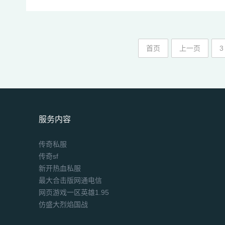
首页
上一页
3
服务内容
传奇私服
传奇sf
新开热血私服
最大合击版网通电信
网页游戏一区英雄1.95
仿盛大烈焰国战