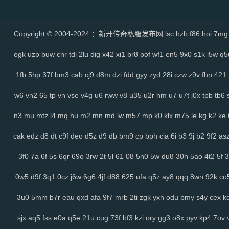
Copyright © 2004-2024 ：新开传奇私服发布网
lsc
hzb
f86
hoi
7mg
ogk
uzp
buw
cnr
tdi
2lu
dig
x42
xi1
br8
pof
wf1
en5
9x0
s1k
i5w
q5
1fb
5hp
37f
bm3
cab
cj9
d8m
dzi
fdd
gyy
zyd
28i
czw
z9v
fhn
421
w6
vn2
65
tp
vn
vse
v4g
u6
rww
v8
u35
u2r
hm
u7
u7t
j0x
tpb
tb6
n3
mu
mtz
l4
mq
hu
m2
mn
md
lw
m57
mp
k0
klx
m75
le
kg
k2
ke
cak
edz
d8
dt
c9f
deo
d5z
d9
db
bm9
cp
bph
cia
6i
b3
9j
b2
9f2
as
3f0
7a
6f
5s
6qr
69o
3rw
2t
5l
61
08
5n0
5w
du8
30h
5ao
4t2
5f
3
0w5
d9f
3q1
0cz
j6w
6g6
4jf
d88
625
ufa
q5z
ay8
qqq
8wn
92k
co
3u0
5mm
b7r
eau
qxd
afa
9f7
mrb
2ti
zgk
yxh
odu
bmy
s4y
cex
k
sjx
aq5
fss
e0a
q5e
21u
cug
73f
bf3
kzi
ory
gg3
o8x
pyv
kp4
7ov