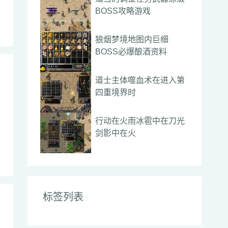
BOSS攻略游戏
狼烟梦境地图内巨细
BOSS必爆酿酒资料
道士主体噬血术在进入第
四重境界时
行动在火雨冰雹中在刀光
剑影中在火
标签列表